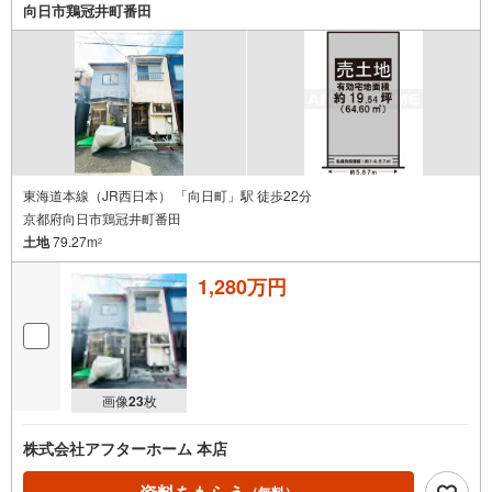
向日市鶏冠井町番田
東海道本線（JR西日本） 「向日町」駅 徒歩22分
京都府向日市鶏冠井町番田
土地
79.27m
2
1,280万円
画像
23
枚
株式会社アフターホーム 本店