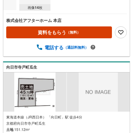
画像
14
枚
株式会社アフターホーム 本店
資料をもらう
（無料）
電話する
（通話料無料）
向日市寺戸町瓜生
東海道本線（JR西日本） 「向日町」駅 徒歩4分
京都府向日市寺戸町瓜生
土地
151.12m
2