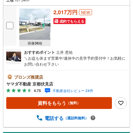
2,017万円
NEW
成約でもらえる
画像
36
枚
おすすめポイント
土井 恵祐
＼お盆も休まず営業中/連休中の見学予約受付中！お気軽に
お問い合わせ下さい
ブロンズ推奨店
ヤマダ不動産 京都伏見店
4.75
不動産会社レビュー 24件
資料をもらう
（無料）
電話する
（通話料無料）