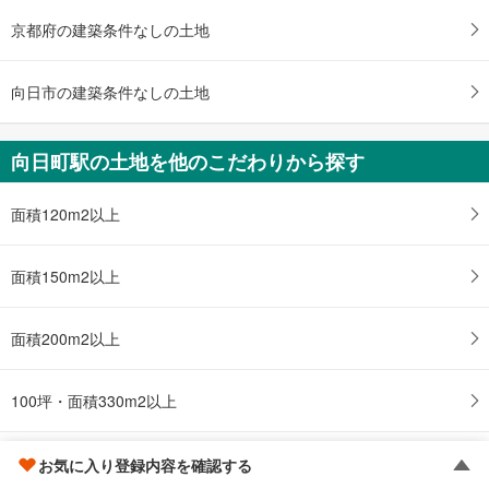
2,580万円
4LDK
京都府の建築条件なしの土地
土地面積 85.39m
2
東海道本線（JR西日本） 「向日町」駅 徒歩50分
向日市の建築条件なしの土地
向日町駅の土地を他のこだわりから探す
面積120m2以上
面積150m2以上
面積200m2以上
100坪・面積330m2以上
駅徒歩10分以内
お気に入り登録内容を確認する