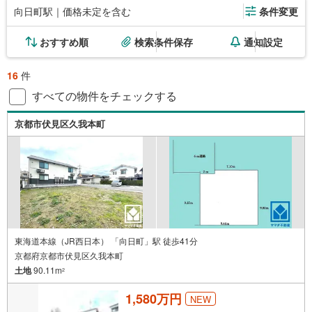
向日町駅｜価格未定を含む
条件変更
おすすめ順
検索条件保存
通知設定
16
件
すべての物件をチェックする
京都市伏見区久我本町
東海道本線（JR西日本） 「向日町」駅 徒歩41分
京都府京都市伏見区久我本町
土地
90.11m
2
1,580万円
NEW