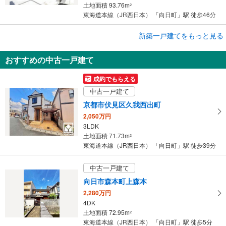
土地面積 93.76m
2
東海道本線（JR西日本） 「向日町」駅 徒歩46分
成約でもらえる
新築一戸建てをもっと見る
新築一戸建て
おすすめの中古一戸建て
京都市伏見区久我森の宮町
3,380万円
成約でもらえる
4LDK
中古一戸建て
土地面積 93.02m
2
東海道本線（JR西日本） 「向日町」駅 徒歩46分
京都市伏見区久我西出町
2,050万円
3LDK
土地面積 71.73m
2
東海道本線（JR西日本） 「向日町」駅 徒歩39分
中古一戸建て
向日市森本町上森本
2,280万円
4DK
土地面積 72.95m
2
東海道本線（JR西日本） 「向日町」駅 徒歩5分