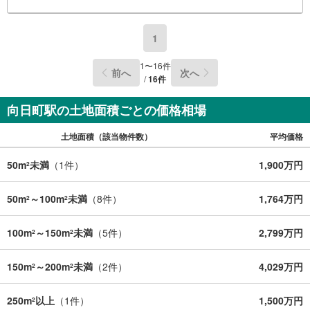
る
1
1
〜
16
件
前へ
次へ
/
16
件
向日町駅の土地面積ごとの価格相場
土地面積（該当物件数）
平均価格
50m
未満
（
1
件）
1,900万円
2
50m
～100m
未満
（
8
件）
1,764万円
2
2
100m
～150m
未満
（
5
件）
2,799万円
2
2
150m
～200m
未満
（
2
件）
4,029万円
2
2
250m
以上
（
1
件）
1,500万円
2