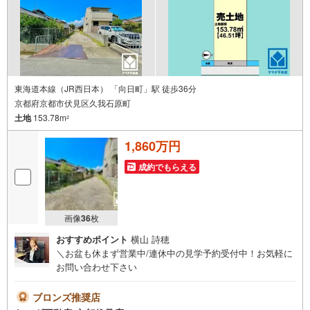
東海道本線（JR西日本） 「向日町」駅 徒歩36分
京都府京都市伏見区久我石原町
土地
153.78m
2
1,860万円
成約でもらえる
画像
36
枚
おすすめポイント
横山 詩穂
＼お盆も休まず営業中/連休中の見学予約受付中！お気軽に
お問い合わせ下さい
ブロンズ推奨店