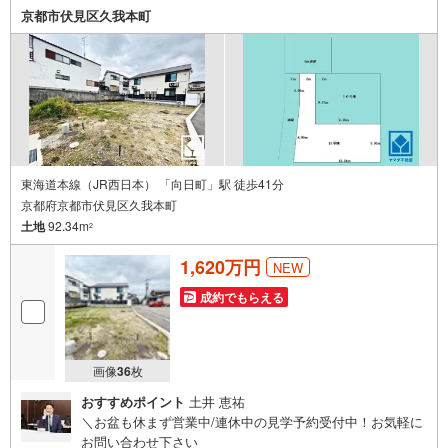
京都市伏見区久我本町
東海道本線（JR西日本） 「向日町」駅 徒歩41分
京都府京都市伏見区久我本町
土地
92.34m
2
1,620万円
NEW
成約でもらえる
画像
36
枚
おすすめポイント
土井 恵祐
＼お盆も休まず営業中/連休中の見学予約受付中！お気軽に
お問い合わせ下さい