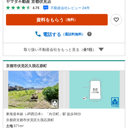
ヤマダ不動産 京都伏見店
4.75
不動産会社レビュー 24件
資料をもらう
（無料）
電話する
（通話料無料）
取り扱い不動産会社をもっと見る（
全
1
社
）
京都市伏見区久我石原町
東海道本線（JR西日本） 「向日町」駅 徒歩36分
京都府京都市伏見区久我石原町
土地
571m
2