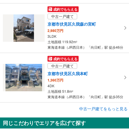
成約でもらえる
中古一戸建て
京都市伏見区久我森の宮町
2,980万円
3LDK
土地面積 119.92m
2
東海道本線（JR西日本） 「向日町」駅 徒歩46分
成約でもらえる
中古一戸建て
京都市伏見区久我本町
1,360万円
4DK
土地面積 51.8m
2
東海道本線（JR西日本） 「向日町」駅 徒歩35分
成約でもらえる
中古一戸建てをもっと見る
中古一戸建て
同じこだわりでエリアを広げて探す
京都市伏見区久我東町