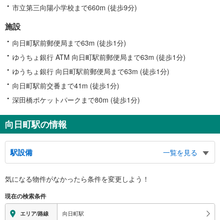
市立第三向陽小学校まで660m (徒歩9分)
施設
向日町駅前郵便局まで63m (徒歩1分)
ゆうちょ銀行 ATM 向日町駅前郵便局まで63m (徒歩1分)
ゆうちょ銀行 向日町駅前郵便局まで63m (徒歩1分)
向日町駅前交番まで41m (徒歩1分)
深田橋ポケットパークまで80m (徒歩1分)
向日町駅の情報
駅設備
一覧を見る
バリアフリー状況
気になる物件がなかったら
条件を変更しよう！
※段差なしでの移動経路
（○：有り △：要駅員設備 ×：無し）
現在の検索条件
地上⇔改札⇔ホーム：○
エレベータ
向日町駅
エリア/路線