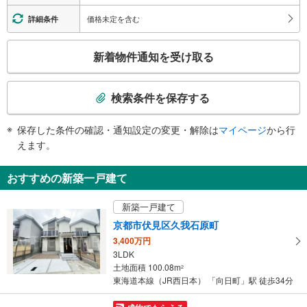
・各ホーム⇔跨線橋
・跨線橋⇔改札
価格未定を含む
詳細条件
トイレ
こ
《多機能トイレ》
新着物件通知を受け取る
・改札内
の
その他
検
索
・ＡＥＤ
検索条件を保存する
条
件
保存した条件の確認・通知設定の変更・解除は
マイページ
から行
で
えます。
通
知
おすすめの新築一戸建て
を
受
新築一戸建て
け
京都市伏見区久我石原町
取
3,400万円
る
3LDK
・
土地面積 100.08m
2
条
東海道本線（JR西日本） 「向日町」駅 徒歩34分
件
を