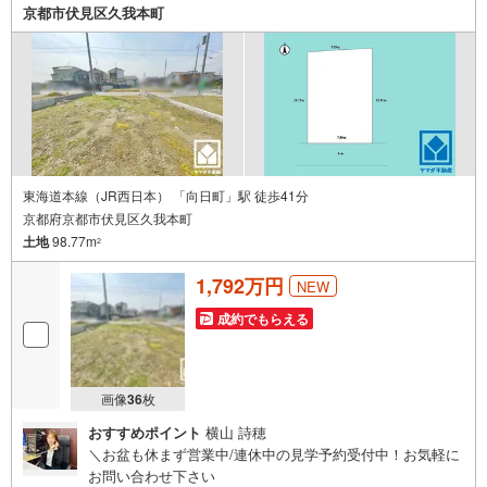
京都市伏見区久我本町
東海道本線（JR西日本） 「向日町」駅 徒歩41分
京都府京都市伏見区久我本町
土地
98.77m
2
1,792万円
NEW
成約でもらえる
画像
36
枚
おすすめポイント
横山 詩穂
＼お盆も休まず営業中/連休中の見学予約受付中！お気軽に
お問い合わせ下さい