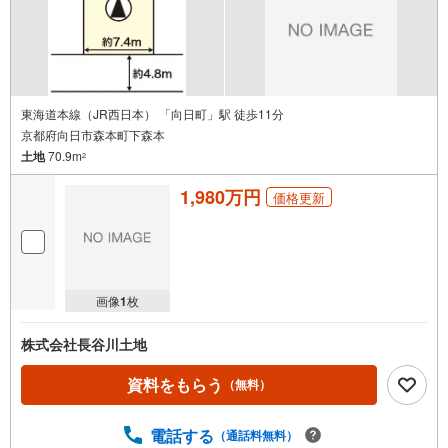
で
通
知
を
受
け
東海道本線（JR西日本） 「向日町」駅 徒歩11分
京都府向日市森本町下森本
取
土地
70.9m
る
2
・
1,980万円
価格更新
条
件
を
マ
イ
画像
1
枚
ペ
ー
株式会社長谷川土地
ジ
に
資料をもらう
（無料）
保
存
電話する
（通話料無料）
す