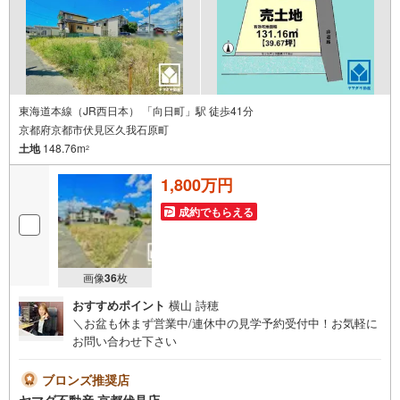
東海道本線（JR西日本） 「向日町」駅 徒歩41分
京都府京都市伏見区久我石原町
土地
148.76m
2
1,800万円
成約でもらえる
画像
36
枚
おすすめポイント
横山 詩穂
＼お盆も休まず営業中/連休中の見学予約受付中！お気軽に
お問い合わせ下さい
ブロンズ推奨店
ヤマダ不動産 京都伏見店