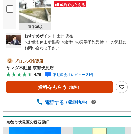
成約でもらえる
画像
36
枚
おすすめポイント
土井 恵祐
＼お盆も休まず営業中/連休中の見学予約受付中！お気軽に
お問い合わせ下さい
ブロンズ推奨店
ヤマダ不動産 京都伏見店
4.75
不動産会社レビュー 24件
資料をもらう
（無料）
電話する
（通話料無料）
京都市伏見区久我石原町