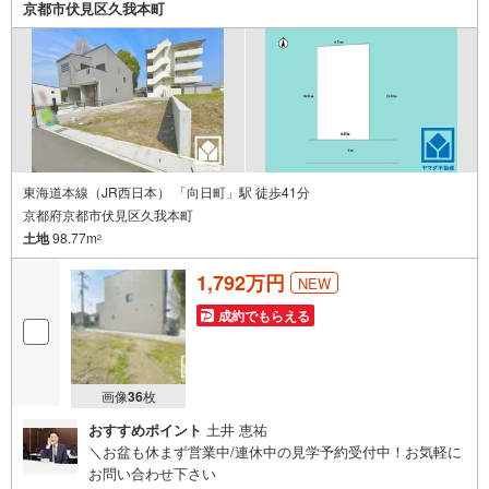
京都市伏見区久我本町
東海道本線（JR西日本） 「向日町」駅 徒歩41分
京都府京都市伏見区久我本町
土地
98.77m
2
1,792万円
NEW
成約でもらえる
画像
36
枚
おすすめポイント
土井 恵祐
＼お盆も休まず営業中/連休中の見学予約受付中！お気軽に
お問い合わせ下さい