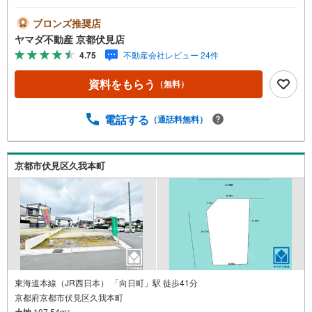
ブロンズ推奨店
ヤマダ不動産 京都伏見店
4.75
不動産会社レビュー 24件
資料をもらう
（無料）
電話する
（通話料無料）
京都市伏見区久我本町
東海道本線（JR西日本） 「向日町」駅 徒歩41分
京都府京都市伏見区久我本町
土地
107.54m
2