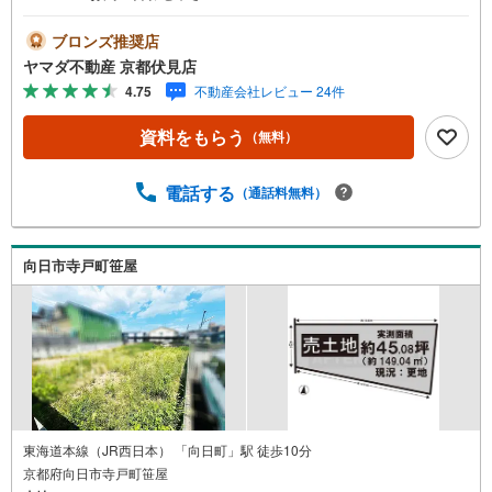
ブロンズ推奨店
ヤマダ不動産 京都伏見店
4.75
不動産会社レビュー 24件
資料をもらう
（無料）
電話する
（通話料無料）
向日市寺戸町笹屋
東海道本線（JR西日本） 「向日町」駅 徒歩10分
京都府向日市寺戸町笹屋