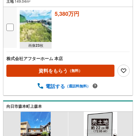
土地
149.04m
2
5,380万円
画像
23
枚
株式会社アフターホーム 本店
資料をもらう
（無料）
電話する
（通話料無料）
向日市森本町上森本