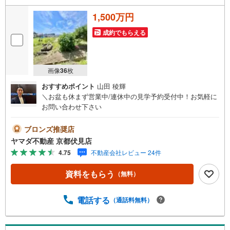
1,500万円
成約でもらえる
画像
36
枚
おすすめポイント
山田 稜輝
＼お盆も休まず営業中/連休中の見学予約受付中！お気軽に
お問い合わせ下さい
ブロンズ推奨店
ヤマダ不動産 京都伏見店
4.75
不動産会社レビュー 24件
資料をもらう
（無料）
電話する
（通話料無料）