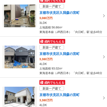
成約でもらえる
マ
新築一戸建て
イ
京都市伏見区久我森の宮町
ペ
3,080万円
ー
3LDK
ジ
土地面積 56.66m
2
に
東海道本線（JR西日本） 「向日町」駅 徒歩45分
保
存
成約でもらえる
す
新築一戸建て
る
京都市伏見区久我森の宮町
3,380万円
4LDK
土地面積 93.02m
2
東海道本線（JR西日本） 「向日町」駅 徒歩46分
成約でもらえる
新築一戸建て
京都市伏見区久我森の宮町
3,380万円
4LDK