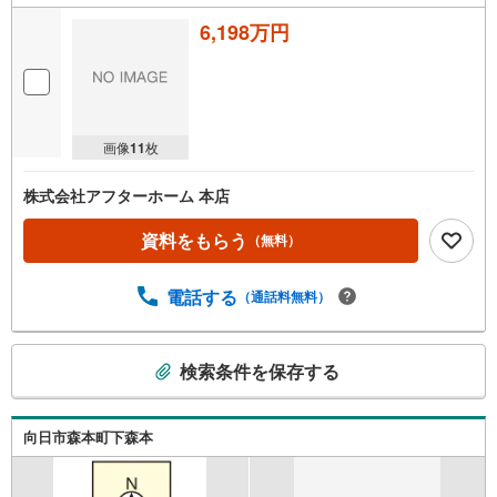
6,198万円
画像
11
枚
株式会社アフターホーム 本店
資料をもらう
（無料）
電話する
（通話料無料）
こ
検索条件を保存する
の
検
索
向日市森本町下森本
条
件