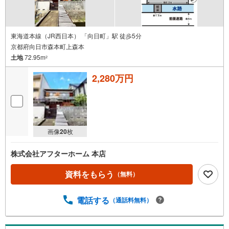
東海道本線（JR西日本） 「向日町」駅 徒歩5分
京都府向日市森本町上森本
土地
72.95m
2
2,280万円
画像
20
枚
株式会社アフターホーム 本店
資料をもらう
（無料）
電話する
（通話料無料）