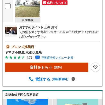
成約でもらえる
画像
36
枚
おすすめポイント
土井 恵祐
＼お盆も休まず営業中/連休中の見学予約受付中！お気軽に
お問い合わせ下さい
ブロンズ推奨店
ヤマダ不動産 京都伏見店
4.75
不動産会社レビュー 24件
資料をもらう
（無料）
電話する
（通話料無料）
京都市伏見区久我石原町