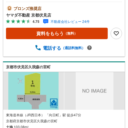
ブロンズ推奨店
ヤマダ不動産 京都伏見店
4.75
不動産会社レビュー 24件
資料をもらう
（無料）
電話する
（通話料無料）
京都市伏見区久我森の宮町
東海道本線（JR西日本） 「向日町」駅 徒歩47分
京都府京都市伏見区久我森の宮町
土地
103.08m
2