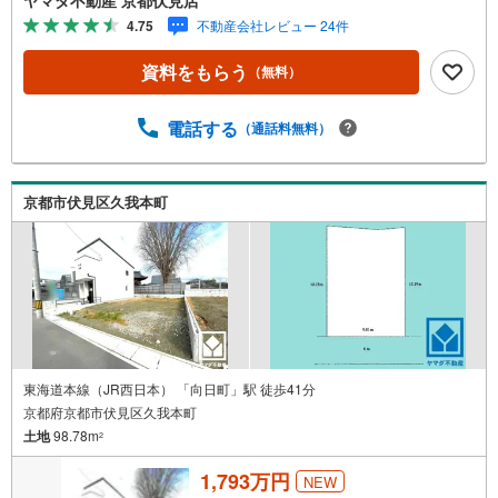
4.75
不動産会社レビュー 24件
資料をもらう
（無料）
電話する
（通話料無料）
京都市伏見区久我本町
東海道本線（JR西日本） 「向日町」駅 徒歩41分
京都府京都市伏見区久我本町
土地
98.78m
2
1,793万円
NEW