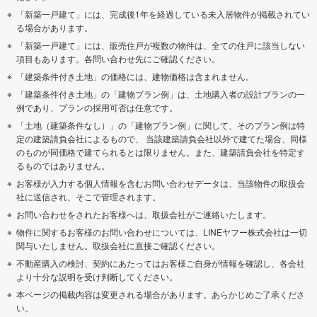
「新築一戸建て」には、完成後1年を経過している未入居物件が掲載されてい
る場合があります。
「新築一戸建て」には、販売住戸が複数の物件は、全ての住戸に該当しない
項目もあります。各問い合わせ先にご確認ください。
「建築条件付き土地」の価格には、建物価格は含まれません。
「建築条件付き土地」の「建物プラン例」は、土地購入者の設計プランの一
例であり、プランの採用可否は任意です。
「土地（建築条件なし）」の「建物プラン例」に関して、そのプラン例は特
定の建築請負会社によるもので、 当該建築請負会社以外で建てた場合、同様
のものが同価格で建てられるとは限りません。また、建築請負会社を特定す
るものではありません。
お客様が入力する個人情報を含むお問い合わせデータは、当該物件の取扱会
社に送信され、そこで管理されます。
お問い合わせをされたお客様へは、取扱会社がご連絡いたします。
物件に関するお客様のお問い合わせについては、LINEヤフー株式会社は一切
関与いたしません。取扱会社に直接ご確認ください。
不動産購入の検討、契約にあたってはお客様ご自身が情報を確認し、各会社
より十分な説明を受け判断してください。
本ページの掲載内容は変更される場合があります。あらかじめご了承くださ
い。