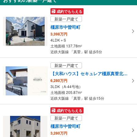
を
受
成約でもらえる
け
新築一戸建て
取
橿原市中曽司町
る
3,398万円
・
4LDK＋S
条
土地面積 137.78m
2
件
近鉄大阪線 「真菅」駅 徒歩5分
を
マ
新築一戸建て
イ
【大和ハウス】セキュレア橿原真菅北 （分譲住宅）
ペ
6,280万円
ー
3LDK（A-44号地）
ジ
土地面積 205.87m
2
に
近鉄大阪線 「真菅」駅 徒歩15分
保
存
成約でもらえる
す
新築一戸建て
る
橿原市中曽司町
3,280万円