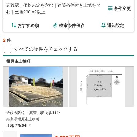
真菅駅｜価格未定を含む｜建築条件付き土地を含
条件変更
む｜土地200m2以上
おすすめ順
検索条件保存
通知設定
2
件
すべての物件をチェックする
橿原市土橋町
近鉄大阪線 「真菅」駅 徒歩11分
奈良県橿原市土橋町
土地
225.84m
2