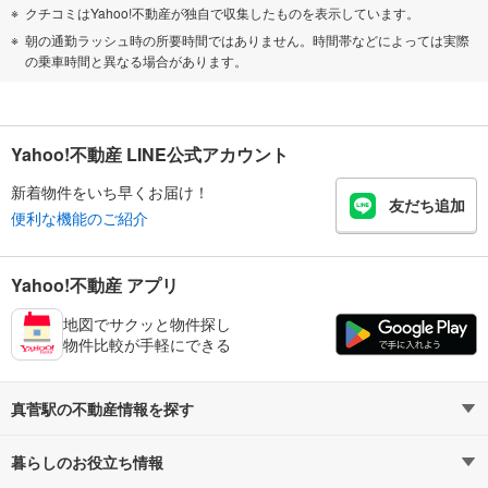
クチコミはYahoo!不動産が独自で収集したものを表示しています。
朝の通勤ラッシュ時の所要時間ではありません。時間帯などによっては実際
の乗車時間と異なる場合があります。
Yahoo!不動産 LINE公式アカウント
新着物件をいち早くお届け！
友だち追加
便利な機能のご紹介
Yahoo!不動産 アプリ
地図でサクッと物件探し
物件比較が手軽にできる
真菅駅の不動産情報を探す
暮らしのお役立ち情報
不動産・住宅
賃貸住宅