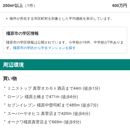
250m
以上
（
1
件）
400万円
2
物件が所在する市区町村を対象とした平均価格を表示しています。
橿
橿原市の学区情報
原
橿原市の学区情報は公開されています。小学校が16件、中学校が7件ありま
市
す。
橿原市の学区から中古マンションを探す
に
関
す
周辺環境
る
情
買い物
報
ミニストップ 真菅オカモト酒店まで44m (徒歩1分)
ローソン 橿原土橋まで471m (徒歩6分)
セブンイレブン 橿原中曽司町まで485m (徒歩7分)
スーパーヤオヒコ 真菅店まで420m (徒歩6分)
オークワ橿原真菅店まで669m (徒歩9分)