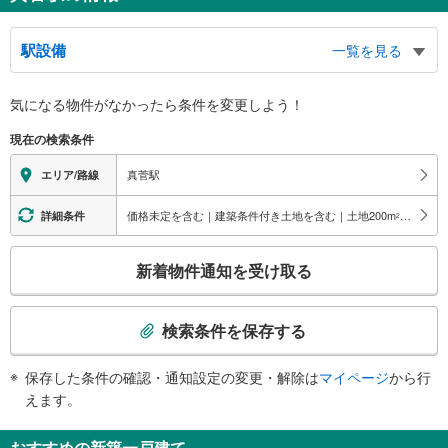
駅設備
一覧を見る
バリアフリー状況
気になる物件がなかったら
条件を変更しよう！
※段差なしでの移動経路
（○：有り △：要駅員設備 ×：無し）
現在の検索条件
地上⇔改札⇔ホーム：△（スロープ（車椅子専用通路））
トイレ
真菅駅
エリア/路線
《多機能トイレ》
・改札内
価格未定を含む｜建築条件付き土地を含む｜土地200
m
以上
詳細条件
2
スロープ
こ
・各ホーム⇔地上（※車椅子専用通路のため要駅員連絡）
新着物件通知を受け取る
の
検
索
検索条件を保存する
条
件
保存した条件の確認・通知設定の変更・解除は
マイページ
から行
で
えます。
通
知
おすすめの新築一戸建て