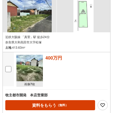
近鉄大阪線 「真菅」駅 徒歩24分
奈良県大和高田市大字松塚
土地
413.63m
2
400万円
画像
7
枚
牧主都市開発 本店営業部
資料をもらう
（無料）