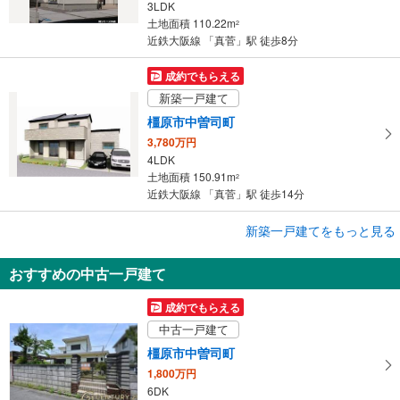
3LDK
土地面積 110.22m
2
近鉄大阪線 「真菅」駅 徒歩8分
成約でもらえる
新築一戸建て
橿原市中曽司町
3,780万円
4LDK
土地面積 150.91m
2
近鉄大阪線 「真菅」駅 徒歩14分
成約でもらえる
新築一戸建てをもっと見る
新築一戸建て
おすすめの中古一戸建て
橿原市中曽司町
3,398万円
成約でもらえる
4LDK
中古一戸建て
土地面積 137.78m
2
近鉄大阪線 「真菅」駅 徒歩5分
橿原市中曽司町
1,800万円
6DK