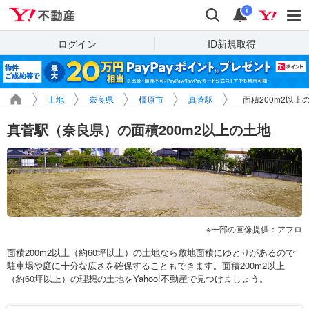
Yahoo!不動産
検索
通知
i
ログイン
ID新規取得
土地
奈良県
橿原市
真菅駅
面積200m2以上
真菅駅（奈良県）の面積200m2以上の土地
一部の画像提供：アフロ
面積200m2以上（約60坪以上）の土地なら敷地面積にゆとりがあるので
駐車場や庭に十分な広さを確保することもできます。面積200m2以上
（約60坪以上）の理想の土地をYahoo!不動産で見つけましょう。