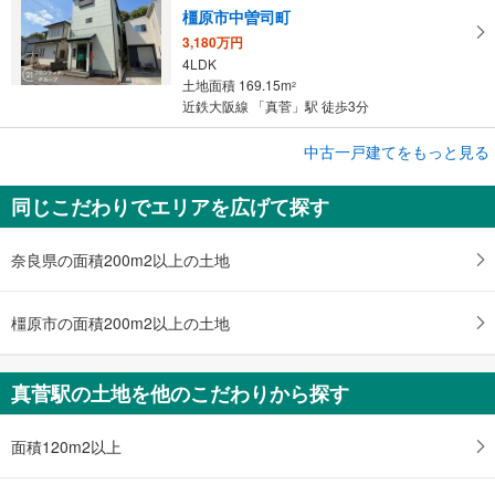
橿原市中曽司町
3,180万円
4LDK
土地面積 169.15m
2
近鉄大阪線 「真菅」駅 徒歩3分
成約でもらえる
中古一戸建てをもっと見る
中古一戸建て
同じこだわりでエリアを広げて探す
橿原市小槻町
398万円
5DK
奈良県の面積200m2以上の土地
土地面積 88.84m
2
近鉄大阪線 「真菅」駅 徒歩15分
橿原市の面積200m2以上の土地
真菅駅の土地を他のこだわりから探す
面積120m2以上