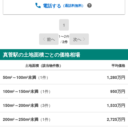
電話する
（通話料無料）
1
1
〜
2
件
前へ
次へ
/
2
件
真菅駅の土地面積ごとの価格相場
土地面積（該当物件数）
平均価格
50m
～100m
未満
（
1
件）
1,280万円
2
2
100m
～150m
未満
（
1
件）
950万円
2
2
150m
～200m
未満
（
3
件）
1,533万円
2
2
200m
～250m
未満
（
1
件）
2,725万円
2
2