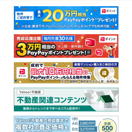
マンションカタログ
教えて！住まいの先生
新築マンション
中古マンション
新築一戸建て
中古一戸建て
注文住宅
土地
売却査定