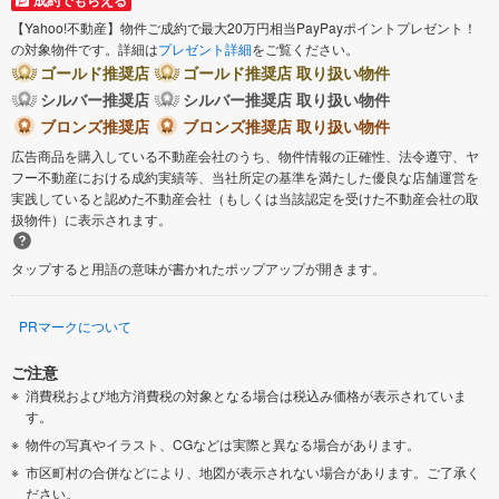
【Yahoo!不動産】物件ご成約で最大20万円相当PayPayポイントプレゼント！
の対象物件です。詳細は
プレゼント詳細
をご覧ください。
ゴールド推奨店
ゴールド推奨店 取り扱い物件
シルバー推奨店
シルバー推奨店 取り扱い物件
ブロンズ推奨店
ブロンズ推奨店 取り扱い物件
広告商品を購入している不動産会社のうち、物件情報の正確性、法令遵守、ヤ
フー不動産における成約実績等、当社所定の基準を満たした優良な店舗運営を
実践していると認めた不動産会社（もしくは当該認定を受けた不動産会社の取
扱物件）に表示されます。
タップすると用語の意味が書かれたポップアップが開きます。
PRマークについて
ご注意
消費税および地方消費税の対象となる場合は税込み価格が表示されていま
す。
物件の写真やイラスト、CGなどは実際と異なる場合があります。
市区町村の合併などにより、地図が表示されない場合があります。ご了承く
ださい。