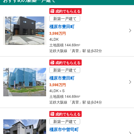
を
受
成約でもらえる
け
新築一戸建て
取
橿原市豊田町
る
3,598万円
・
4LDK
条
土地面積 144.69m
2
件
近鉄大阪線 「真菅」駅 徒歩22分
を
マ
成約でもらえる
イ
新築一戸建て
ペ
橿原市豊田町
ー
3,598万円
ジ
4LDK＋S
に
土地面積 144.69m
2
保
近鉄大阪線 「真菅」駅 徒歩24分
存
す
成約でもらえる
る
新築一戸建て
橿原市中曽司町