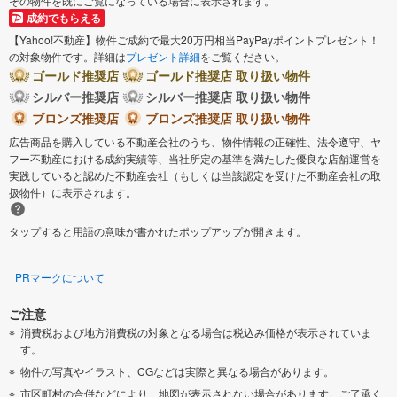
その物件を既にご覧になっている場合に表示されます。
成約でもらえる
【Yahoo!不動産】物件ご成約で最大20万円相当PayPayポイントプレゼント！
の対象物件です。詳細は
プレゼント詳細
をご覧ください。
ゴールド推奨店
ゴールド推奨店 取り扱い物件
シルバー推奨店
シルバー推奨店 取り扱い物件
ブロンズ推奨店
ブロンズ推奨店 取り扱い物件
広告商品を購入している不動産会社のうち、物件情報の正確性、法令遵守、ヤ
フー不動産における成約実績等、当社所定の基準を満たした優良な店舗運営を
実践していると認めた不動産会社（もしくは当該認定を受けた不動産会社の取
扱物件）に表示されます。
タップすると用語の意味が書かれたポップアップが開きます。
PRマークについて
ご注意
消費税および地方消費税の対象となる場合は税込み価格が表示されていま
す。
物件の写真やイラスト、CGなどは実際と異なる場合があります。
市区町村の合併などにより、地図が表示されない場合があります。ご了承く