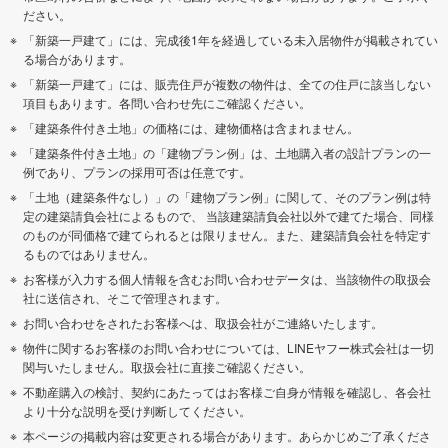
ださい。
「新築一戸建て」には、完成後1年を経過している未入居物件が掲載されてい
る場合があります。
「新築一戸建て」には、販売住戸が複数の物件は、全ての住戸に該当しない
項目もあります。各問い合わせ先にご確認ください。
「建築条件付き土地」の価格には、建物価格は含まれません。
「建築条件付き土地」の「建物プラン例」は、土地購入者の設計プランの一
例であり、プランの採用可否は任意です。
「土地（建築条件なし）」の「建物プラン例」に関して、そのプラン例は特
定の建築請負会社によるもので、 当該建築請負会社以外で建てた場合、同様
のものが同価格で建てられるとは限りません。また、建築請負会社を特定す
るものではありません。
お客様が入力する個人情報を含むお問い合わせデータは、当該物件の取扱会
社に送信され、そこで管理されます。
お問い合わせをされたお客様へは、取扱会社がご連絡いたします。
物件に関するお客様のお問い合わせについては、LINEヤフー株式会社は一切
関与いたしません。取扱会社に直接ご確認ください。
不動産購入の検討、契約にあたってはお客様ご自身が情報を確認し、各会社
より十分な説明を受け判断してください。
本ページの掲載内容は変更される場合があります。あらかじめご了承くださ