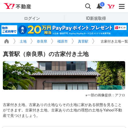
Yahoo!不動産
検索
通知
i
ログイン
ID新規取得
土地
奈良県
橿原市
真菅駅
古家付き土地一覧
真菅駅（奈良県）の古家付き土地
一部の画像提供：アフロ
古家付き土地、古家ありの土地ならその土地に家がある状態を見ること
ができます。古家付き土地、古家ありの土地の理想の土地をYahoo!不動
産で見つけましょう。