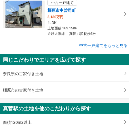
中古一戸建て
橿原市中曽司町
3,180万円
4LDK
土地面積 169.15m
2
近鉄大阪線 「真菅」駅 徒歩3分
成約でもらえる
中古一戸建てをもっと見る
中古一戸建て
同じこだわりでエリアを広げて探す
橿原市小槻町
398万円
5DK
奈良県の古家付き土地
土地面積 88.84m
2
近鉄大阪線 「真菅」駅 徒歩15分
橿原市の古家付き土地
真菅駅の土地を他のこだわりから探す
面積120m2以上