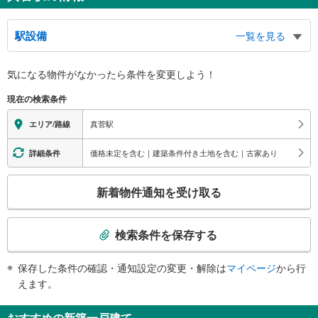
駅設備
一覧を見る
バリアフリー状況
気になる物件がなかったら
条件を変更しよう！
※段差なしでの移動経路
（○：有り △：要駅員設備 ×：無し）
現在の検索条件
地上⇔改札⇔ホーム：△（スロープ（車椅子専用通路））
トイレ
真菅駅
エリア/路線
《多機能トイレ》
・改札内
価格未定を含む｜建築条件付き土地を含む｜古家あり
詳細条件
スロープ
こ
・各ホーム⇔地上（※車椅子専用通路のため要駅員連絡）
新着物件通知を受け取る
の
検
索
検索条件を保存する
条
件
保存した条件の確認・通知設定の変更・解除は
マイページ
から行
で
えます。
通
知
おすすめの新築一戸建て