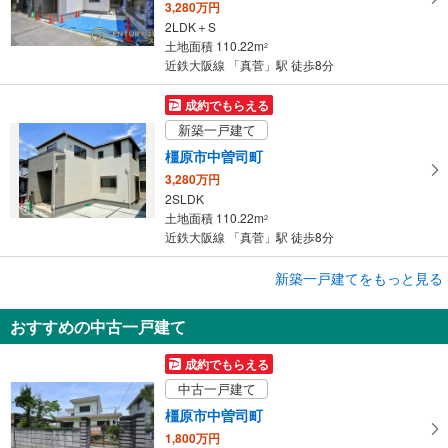
3,280万円
2LDK＋S
土地面積 110.22m
2
近鉄大阪線 「真菅」駅 徒歩8分
成約でもらえる
新築一戸建て
橿原市中曽司町
3,280万円
2SLDK
土地面積 110.22m
2
近鉄大阪線 「真菅」駅 徒歩8分
成約でもらえる
新築一戸建てをもっと見る
新築一戸建て
おすすめの中古一戸建て
橿原市中曽司町
3,880万円
成約でもらえる
4LDK
中古一戸建て
土地面積 201.96m
2
近鉄大阪線 「真菅」駅 徒歩14分
橿原市中曽司町
1,800万円