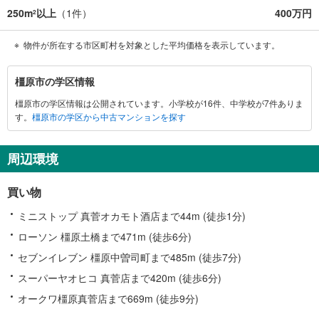
250m
以上
（
1
件）
400万円
2
物件が所在する市区町村を対象とした平均価格を表示しています。
橿
橿原市の学区情報
原
橿原市の学区情報は公開されています。小学校が16件、中学校が7件ありま
市
す。
橿原市の学区から中古マンションを探す
に
関
す
周辺環境
る
情
買い物
報
ミニストップ 真菅オカモト酒店まで44m (徒歩1分)
ローソン 橿原土橋まで471m (徒歩6分)
セブンイレブン 橿原中曽司町まで485m (徒歩7分)
スーパーヤオヒコ 真菅店まで420m (徒歩6分)
オークワ橿原真菅店まで669m (徒歩9分)