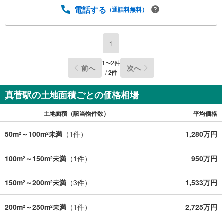
電話する
（通話料無料）
1
1
〜
2
件
前へ
次へ
/
2
件
真菅駅の土地面積ごとの価格相場
土地面積（該当物件数）
平均価格
50m
～100m
未満
（
1
件）
1,280万円
2
2
100m
～150m
未満
（
1
件）
950万円
2
2
150m
～200m
未満
（
3
件）
1,533万円
2
2
200m
～250m
未満
（
1
件）
2,725万円
2
2