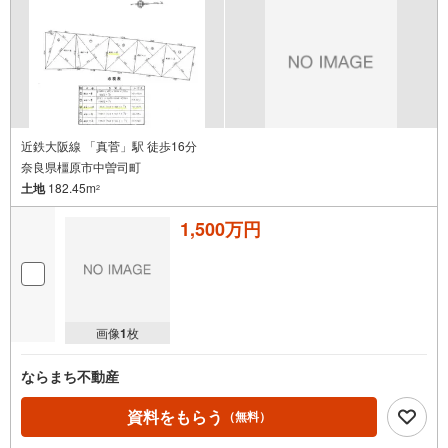
近鉄大阪線 「真菅」駅 徒歩16分
奈良県橿原市中曽司町
土地
182.45m
2
1,500万円
画像
1
枚
ならまち不動産
資料をもらう
（無料）