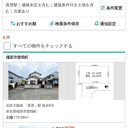
真菅駅｜価格未定を含む｜建築条件付き土地を含
条件変更
む｜古家あり
おすすめ順
検索条件保存
通知設定
2
件
すべての物件をチェックする
橿原市曽我町
近鉄大阪線 「真菅」駅 徒歩6分
奈良県橿原市曽我町
土地
170.08m
2