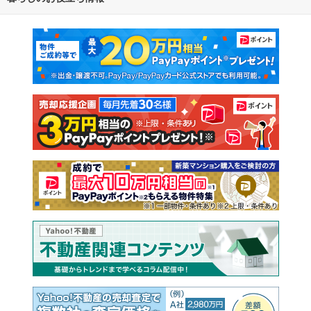
マンションカタログ
教えて！住まいの先生
新築マンション
中古マンション
新築一戸建て
中古一戸建て
注文住宅
土地
売却査定