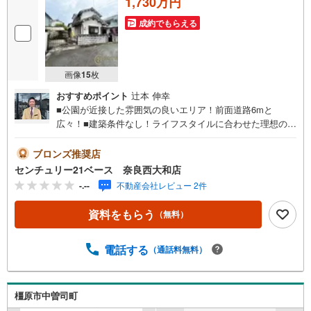
1,730万円
成約でもらえる
画像
15
枚
おすすめポイント
辻本 伸幸
■公園が近接した雰囲気の良いエリア！前面道路6mと
広々！■建築条件なし！ライフスタイルに合わせた理想の住
まいを実現！◇ご案内について◇・水曜日も休まず営業
中！・お仕事終わりのお時間でもご見学可！・今から見た
ブロンズ推奨店
い！というお声にもご対応できます！◇住宅ローンもお任
センチュリー21ベース 奈良西大和店
せください！◇・提携銀行多数あり（地方銀行・都市銀
-.--
不動産会社レビュー 2件
行・信用金庫etc）・優遇後適用金利 0.875％～（審査内容
により異なります）--- ◇◇ Yahoo！不動産キャンペーン対
資料をもらう
（無料）
象店舗 ◇◇ ----当店で物件を成約いただくとPayPayボーナ
スライトがもらえる【Yahoo！不動産/物件ご成約キャンペ
ーン】の対象になります。「資料をもらう」「見学予約を
電話する
（通話料無料）
する」からエントリーください。※必ずYahoo！ JAPAN ID
でログインのうえお問い合わせください。------------------------
-----
橿原市中曽司町