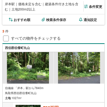
岸本駅｜価格未定を含む｜建築条件付き土地を含
条件変更
む｜土地200m2以上
おすすめ順
検索条件保存
通知設定
3
件
すべての物件をチェックする
西伯郡伯耆町丸山
伯備線 「岸本」駅から7840m
鳥取県西伯郡伯耆町丸山
土地
1027m
2