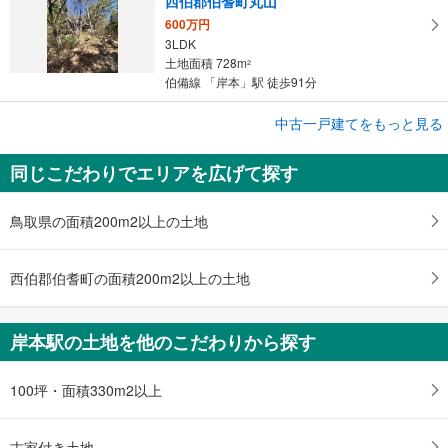
西伯郡伯耆町丸山
600万円
3LDK
土地面積 728m
2
伯備線 「岸本」駅 徒歩91分
成約でもらえる
中古一戸建てをもっと見る
中古一戸建て
同じこだわりでエリアを広げて探す
米子市永江
1,499万円
3LDK
鳥取県の面積200m2以上の土地
土地面積 247.27m
2
伯備線 「岸本」駅から5000m 車:10分
西伯郡伯耆町の面積200m2以上の土地
岸本駅の土地を他のこだわりから探す
100坪・面積330m2以上
古家付き土地