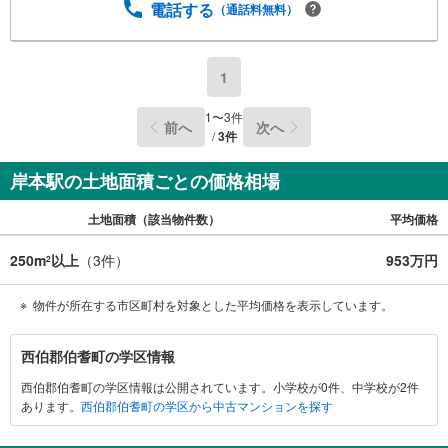
電話する
（通話料無料）
1
1
〜
3
件
前へ
次へ
/
3
件
岸本駅の土地面積ごとの価格相場
土地面積（該当物件数）
平均価格
250m
以上
（
3
件）
953万円
2
物件が所在する市区町村を対象とした平均価格を表示しています。
西
西伯郡伯耆町の学区情報
伯
西伯郡伯耆町の学区情報は公開されています。小学校が0件、中学校が2件
郡
あります。
西伯郡伯耆町の学区から中古マンションを探す
伯
耆