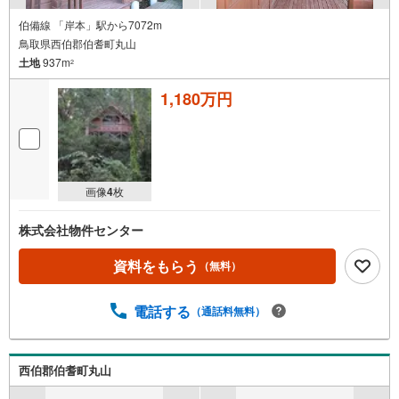
伯備線 「岸本」駅から7072m
鳥取県西伯郡伯耆町丸山
土地
937m
2
1,180万円
画像
4
枚
株式会社物件センター
資料をもらう
（無料）
電話する
（通話料無料）
西伯郡伯耆町丸山