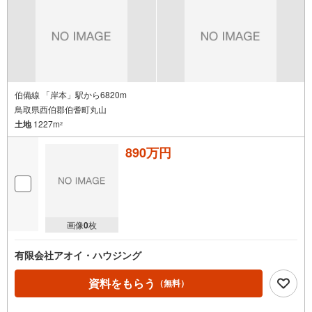
伯備線 「岸本」駅から6820m
鳥取県西伯郡伯耆町丸山
土地
1227m
2
890万円
画像
0
枚
有限会社アオイ・ハウジング
資料をもらう
（無料）