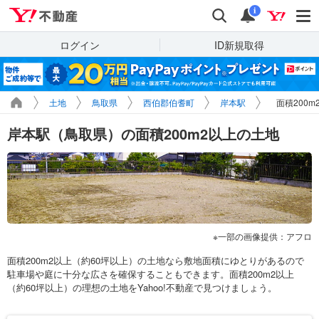
Yahoo!不動産
検索
通知
i
ログイン
ID新規取得
土地
鳥取県
西伯郡伯耆町
岸本駅
面積200
岸本駅（鳥取県）の面積200m2以上の土地
一部の画像提供：アフロ
面積200m2以上（約60坪以上）の土地なら敷地面積にゆとりがあるので
駐車場や庭に十分な広さを確保することもできます。面積200m2以上
（約60坪以上）の理想の土地をYahoo!不動産で見つけましょう。