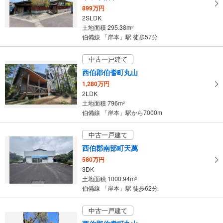
899万円
・
2SLDK
条
土地面積 295.38m
2
件
伯備線 「岸本」駅 徒歩57分
を
マ
中古一戸建て
イ
西伯郡伯耆町丸山
ペ
1,280万円
ー
2LDK
ジ
土地面積 796m
2
に
伯備線 「岸本」駅から7000m
保
存
中古一戸建て
す
西伯郡南部町天萬
る
580万円
3DK
土地面積 1000.94m
2
伯備線 「岸本」駅 徒歩62分
中古一戸建て