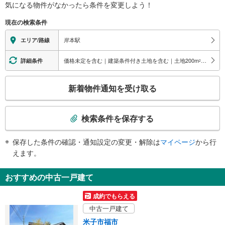
気になる物件がなかったら
条件を変更しよう！
現在の検索条件
岸本駅
エリア/路線
価格未定を含む｜建築条件付き土地を含む｜土地200
m
以上
詳細条件
2
こ
新着物件通知を受け取る
の
検
索
検索条件を保存する
条
件
保存した条件の確認・通知設定の変更・解除は
マイページ
から行
で
えます。
通
知
おすすめの中古一戸建て
を
受
成約でもらえる
け
中古一戸建て
取
米子市福市
る