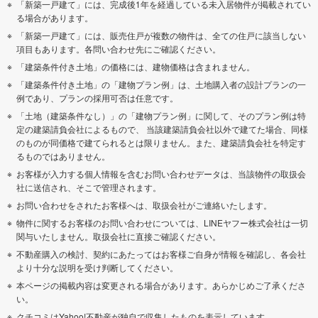
「新築一戸建て」には、完成後1年を経過している未入居物件が掲載されてい
る場合があります。
「新築一戸建て」には、販売住戸が複数の物件は、全ての住戸に該当しない
項目もあります。各問い合わせ先にご確認ください。
「建築条件付き土地」の価格には、建物価格は含まれません。
「建築条件付き土地」の「建物プラン例」は、土地購入者の設計プランの一
例であり、プランの採用可否は任意です。
「土地（建築条件なし）」の「建物プラン例」に関して、そのプラン例は特
定の建築請負会社によるもので、 当該建築請負会社以外で建てた場合、同様
のものが同価格で建てられるとは限りません。また、建築請負会社を特定す
るものではありません。
お客様が入力する個人情報を含むお問い合わせデータは、当該物件の取扱会
社に送信され、そこで管理されます。
お問い合わせをされたお客様へは、取扱会社がご連絡いたします。
物件に関するお客様のお問い合わせについては、LINEヤフー株式会社は一切
関与いたしません。取扱会社に直接ご確認ください。
不動産購入の検討、契約にあたってはお客様ご自身が情報を確認し、各会社
より十分な説明を受け判断してください。
本ページの掲載内容は変更される場合があります。あらかじめご了承くださ
い。
クチコミはYahoo!不動産が独自で収集したものを表示しています。