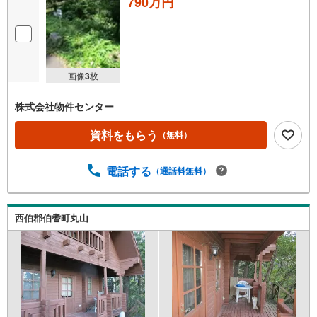
790万円
画像
3
枚
株式会社物件センター
資料をもらう
（無料）
電話する
（通話料無料）
西伯郡伯耆町丸山