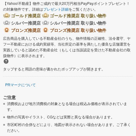
【Yahoo!不動産】物件ご成約で最大20万円相当PayPayポイントプレゼント！
の対象物件です。詳細は
プレゼント詳細
をご覧ください。
ゴールド推奨店
ゴールド推奨店 取り扱い物件
シルバー推奨店
シルバー推奨店 取り扱い物件
ブロンズ推奨店
ブロンズ推奨店 取り扱い物件
広告商品を購入している不動産会社のうち、物件情報の正確性、法令遵守、ヤ
フー不動産における成約実績等、当社所定の基準を満たした優良な店舗運営を
実践していると認めた不動産会社（もしくは当該認定を受けた不動産会社の取
扱物件）に表示されます。
タップすると用語の意味が書かれたポップアップが開きます。
PRマークについて
ご注意
消費税および地方消費税の対象となる場合は税込み価格が表示されていま
す。
物件の写真やイラスト、CGなどは実際と異なる場合があります。
市区町村の合併などにより、地図が表示されない場合があります。ご了承く
ださい。