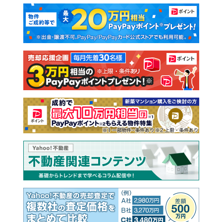
マンションカタログ
教えて！住まいの先生
新築マンション
中古マンション
新築一戸建て
中古一戸建て
注文住宅
土地
売却査定