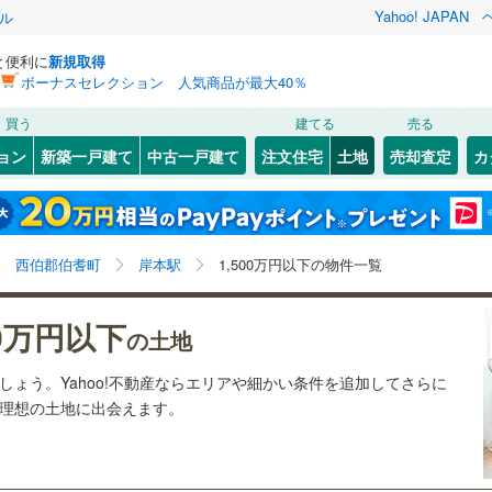
Yahoo! JAPAN
ル
と便利に
新規取得
ボーナスセレクション 人気商品が最大40％
検索条件を保存しました
買う
建てる
売る
22
)
札沼線
(
4
)
建ち方、日当たり
ョン
新築一戸建て
中古一戸建て
注文住宅
土地
売却査定
カ
この検索条件の新着物件通知は、
マイページ
から設定できます。
室蘭本線
(
5
)
以上
（
0
）
角地
（
0
）
岩手
宮城
秋田
山形
21
)
富良野線
(
0
)
)
(
0
)
(
0
)
(
0
)
(
3
)
(
0
)
(
0
)
0
）
整形地
（
0
）
岸本駅、1,500万円、建築条件付き土地を含む
神奈川
埼玉
千葉
茨城
1
)
釧網本線
(
0
)
西伯郡伯耆町
岸本駅
1,500万円以下の物件一覧
契約、入居関連など
7
)
水郡線
(
95
)
長野
富山
石川
福井
)
(
0
)
(
0
)
(
0
)
(
0
)
(
0
)
(
0
)
00万円以下
（
0
）
第一種低層住居専用地域
（
0
）
の土地
)
上越線
(
33
)
閉じる
閉じる
お気に入りリストを見る
お気に入りリストを見る
閉じる
閉じる
岐阜
静岡
三重
ましょう。Yahoo!不動産ならエリアや細かい条件を追加してさらに
検索条件を保存する
8
)
水戸線
(
39
)
の理想の土地に出会えます。
)
(
0
)
(
1
)
(
1
)
(
3
)
(
0
)
(
2
)
)
仙山線
(
95
)
マイページ
駅が始発駅
（
0
）
海まで2km以内
（
0
）
兵庫
京都
滋賀
奈良
)
気仙沼線
(
3
)
応