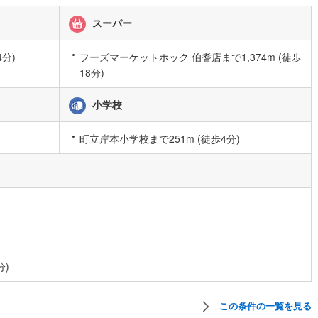
9
)
宮崎空港線
(
2
)
スーパー
線
(
159
)
上越新幹線
(
29
)
4分)
フーズマーケットホック 伯耆店まで1,374m (徒歩
線
(
33
)
北陸新幹線
(
89
)
18分)
線
(
87
)
北陸新幹線（JR西日本）
(
7
)
小学校
幹線
(
0
)
町立岸本小学校まで251m (徒歩4分)
地下鉄南北線
(
6
)
札幌市営地下鉄東西線
(
3
)
下鉄南北線
(
89
)
仙台市地下鉄東西線
(
40
)
ロ丸ノ内線
(
0
)
東京メトロ丸ノ内方南支線
(
0
)
ロ東西線
(
1
)
東京メトロ千代田線
(
1
)
ロ半蔵門線
(
1
)
東京メトロ南北線
(
2
)
分)
線
(
1
)
都営三田線
(
0
)
この条件の一覧を見る
戸線
(
0
)
横浜市営地下鉄ブルーライン
(
8
)