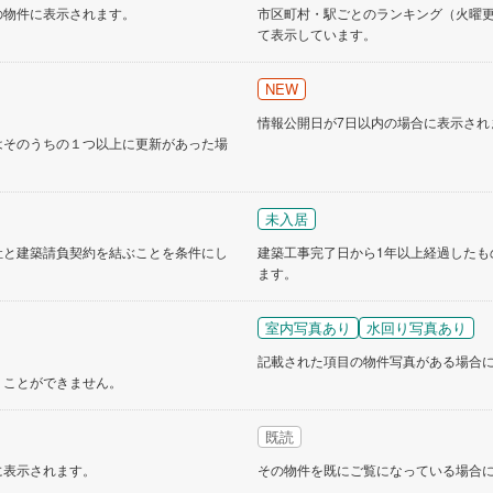
の物件に表示されます。
市区町村・駅ごとのランキング（火曜更新
道
(
9
)
北越急行ほくほく線
(
1
)
て表示しています。
て銀河鉄道
(
4
)
青い森鉄道
(
7
)
NEW
弘南線
(
0
)
弘南鉄道大鰐線
(
0
)
情報公開日が7日以内の場合に表示され
はそのうちの１つ以上に更新があった場
鉄道鳥海山ろく線
(
1
)
福島交通飯坂線
(
26
)
長野線
(
3
)
上田電鉄別所線
(
2
)
未入居
イトレール
(
51
)
関東鉄道竜ケ崎線
(
6
)
社と建築請負契約を結ぶことを条件にし
建築工事完了日から1年以上経過したも
ます。
鉄道大洗鹿島線
(
109
)
ひたちなか海浜鉄道湊線
(
8
)
48
)
千葉都市モノレール
(
18
)
室内写真あり
水回り写真あり
鉄道上毛線
(
70
)
秩父鉄道
(
54
)
記載された項目の物件写真がある場合
くことができません。
線
(
4
)
つくばエクスプレス
(
24
)
既読
95
)
京成押上線
(
1
)
に表示されます。
その物件を既にご覧になっている場合
線
(
1
)
京成千原線
(
15
)