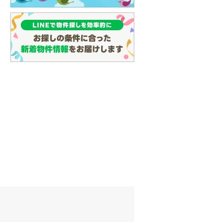
名古屋市営地下鉄鶴舞線
(
5
)
名古屋市営地下鉄名港線
(
8
)
OsakaMetro長堀鶴見緑地線
(
10
)
OsakaMetro谷町線
(
13
)
建て
中古一戸建て
OsakaMetro千日前線
(
3
)
成約でもらえる
340万円
中古一戸建て
神戸市営地下鉄海岸線
(
0
)
.19m
建物面積 162.98m
2
2
899万円
3LDK
建物面積 140.16m
2
福岡市地下鉄七隈線
(
7
)
本」駅 徒歩78分
伯備線 「岸本」駅から6900m
2SLDK
伯備線 「岸本」駅 徒歩5
函館市電宝来・谷地頭線
(
0
)
真岡鐵道
(
9
)
山形鉄道フラワー長井線
(
0
)
えちごトキめき鉄道妙高はねうまラ
イン
(
0
)