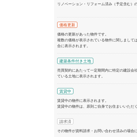
リノベーション・リフォーム済み（予定含む）
いすみ鉄
IGRいわ
価格更新
弘南鉄道
価格の更新があった物件です。
複数の価格が表示されている物件に関しまして
由利高原
合に表示されます。
長野電鉄
建築条件付き土地
宇都宮ラ
売買契約にあたって一定期間内に特定の建設会
ている土地に表示されます。
鹿島臨海
小湊鐵道
(
賃貸中
上毛電気
賃貸中の物件に表示されます。
賃貸中の物件は、原則ご自身でお住まいいただ
流鉄流山
請求済
京成本線
(
その物件が資料請求・お問い合わせ済みの場合
京成金町