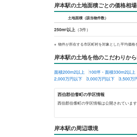
岸本駅の土地面積ごとの価格相場
桜井線
(
43
土地面積（該当物件数）
阪和線
(
72
250m
以上
（
3
件）
おおさか
2
内子線
(
0
)
物件が所在する市区町村を対象とした平均価格
鳴門線
(
1
)
岸本駅の土地を他のこだわりから
土讃線
(
58
面積200m2以上
100坪・面積330m2以上
鹿児島本
2,000万円以下
3,000万円以下
3,500
三角線
(
8
)
西
西伯郡伯耆町の学区情報
伯
長崎本線
(
郡
西伯郡伯耆町の学区情報は公開されています
伯
佐世保線
(
耆
町
豊肥本線
(
に
岸本駅の周辺環境
関
日南線
(
15