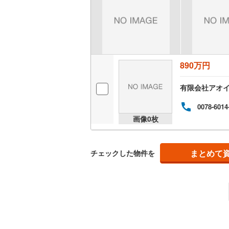
越美北線
(
氷見線
(
2
)
紀勢本線（
890万円
桜島線
(
1
)
有限会社アオ
加古川線
(
0078-6014
赤穂線
(
23
画像
0
枚
宇野線
(
12
福塩線
(
53
まとめて
チェックした物件を
岩徳線
(
20
小野田線
(
舞鶴線
(
1
)
木次線
(
1
)