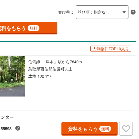
島根
岡山
広島
山口
釜石線
(
0
)
ン内見(相談)可
（
0
）
IT重説可
（
0
）
並び替え
花輪線
(
1
)
香川
愛媛
高知
保存した条件を見る
磐越東線
(
21
)
資料をもらう
ン対応とは？
無料
佐賀
長崎
熊本
大分
陸羽東線
(
20
)
人気物件TOP10入り
48
)
米坂線
(
0
)
伯備線 「岸本」駅から7840m
五能線
(
0
)
この条件で検索する
この条件で検索する
この条件で検索する
この条件で検索する
この条件で検索する
この条件で検索する
市区町村以下を選択
市区町村を選択す
駅を選択する
鳥取県西伯郡伯耆町丸山
3
)
白新線
(
3
)
土地
1027m
2
越後線
(
10
)
ライン（宇都宮～逗子）
湘南新宿ライン（前橋～小田原）
(
137
)
3
)
内房線
(
236
)
センター
)
鹿島線
(
4
)
資料をもらう
-55598
無料
6
)
東海道本線
(
67
)