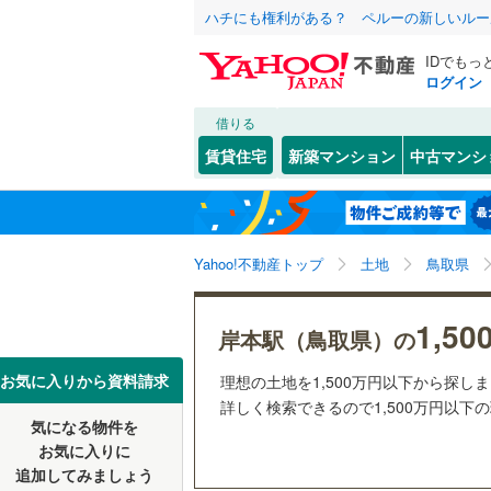
ハチにも権利がある？ ペルーの新しいルー
IDでもっ
ログイン
借りる
北海道
JR
北海道
函館本線
(
こだわり条件
配置、向き、
賃貸住宅
新築マンション
中古マンシ
石勝線
(
0
)
前道6m
東北
青森
根室本線
(
(
1
)
(
2
)
(
3
平坦地
（
関東
東京
石北本線
(
Yahoo!不動産トップ
土地
鳥取県
販売、価格、
常磐線
(
36
信越・北陸
新潟
(
0
)
(
0
)
(
0
1,5
更地渡し
岸本駅（鳥取県）の
高崎線
(
92
東海
愛知
お気に入りから資料請求
理想の土地を1,500万円以下から探し
立地
両毛線
(
21
詳しく検索できるので1,500万円以下
(
0
)
(
0
)
(
0
烏山線
(
50
気になる物件を
最寄りの
近畿
大阪
お気に入りに
石巻線
(
39
追加してみましょう
オンライン対