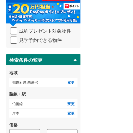
る
・
武蔵野線
(
80
)
条
件
横須賀線
(
4
)
を
成約プレゼント対象物件
マ
青梅線
(
47
)
イ
見学予約できる物件
ペ
小海線
(
31
)
ー
ジ
京浜東北線
(
24
)
に
検索条件の変更
総武線
(
21
)
保
存
地域
御殿場線
(
54
)
す
る
都道府県 未選択
変更
中央本線（JR東海）
(
134
)
路線・駅
太多線
(
66
)
伯備線
変更
名松線
(
4
)
岸本
変更
東海道本線（JR西日本）
(
115
)
価格
小浜線
(
6
)