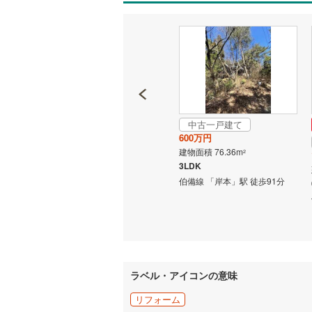
名古屋市
名古屋市
京都市営
OsakaMe
中古一戸建て
中古一戸建て
OsakaMe
580万円
600万円
OsakaMe
建物面積 100m
建物面積 76.36m
2
2
3DK
3LDK
福岡市地
000m
伯備線 「岸本」駅 徒歩62分
伯備線 「岸本」駅 徒歩91分
私鉄・その他
札幌市電
(
道南いさ
阿武隈急
ラベル・アイコンの意味
秋田内陸
リフォーム