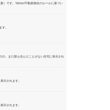
）です。Yahoo!不動産独自のルールに基づい
しなの鉄道
(
134
)
津軽鉄道
(
0
)
三陸鉄道リアス線
(
0
)
ます。
仙台空港アクセス線
(
18
)
松本電鉄上高地線
(
3
)
関東鉄道常総線
(
25
)
のの、まだ誰も住んだことがない住宅に表示され
銚子電気鉄道
(
2
)
上信電鉄上信線
(
8
)
埼玉新都市交通伊奈線
(
30
)
に表示されます。
京成成田高速鉄道アクセス線
(
1
)
京成千葉線
(
8
)
に表示されます。
京成松戸線
(
45
)