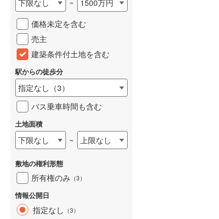
下限なし
1500万円
~
城端線
(
0
)
価格未定を含む
関西本線（JR西日本）
(
186
)
売主
大阪環状線
(
15
)
建築条件付土地を含む
山陽本線（JR西日本）
(
238
)
駅からの徒歩分
姫新線
(
100
)
指定なし
（
3
）
吉備線
(
12
)
バス乗車時間も含む
芸備線
(
29
)
土地面積
下限なし
上限なし
~
可部線
(
32
)
宇部線
(
2
)
敷地の権利形態
山陰本線
(
174
)
所有権のみ
（
3
）
境線
(
13
)
情報公開日
指定なし
（
3
）
奈良線
(
31
)