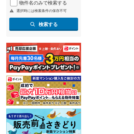
物件名のみで検索する
北海道新幹線
(
2
)
選択時には検索条件の保存不可
山形新幹線
(
89
)
検索する
東海道新幹線
(
169
)
九州新幹線
(
87
)
札幌市営地下鉄東豊線
(
2
)
東京メトロ銀座線
(
0
)
東京メトロ日比谷線
(
1
)
東京メトロ有楽町線
(
2
)
東京メトロ副都心線
(
2
)
都営新宿線
(
4
)
横浜市営地下鉄グリーンライン
(
1
)