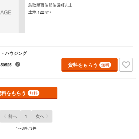
鳥取県西伯郡伯耆町丸山
5
)
七尾線
(
2
)
土地
1227m
2
高山本線（JR西日本）
(
1
)
JR西日本）
(
87
)
湖西線
(
182
)
福知山線
(
70
)
イ・ハウジング
50
)
播但線
(
96
)
資料をもらう
-50525
無料
)
津山線
(
2
)
)
伯備線
(
16
)
)
呉線
(
38
)
資料をもらう
無料
)
山口線
(
3
)
2
)
美祢線
(
0
)
前へ
1
次へ
因美線
(
17
)
1
〜
3
件 /
3
件
草津線
(
56
)