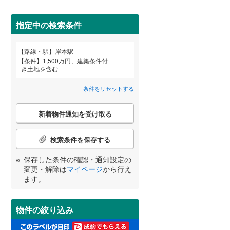
田沢湖線
(
3
)
指定中の検索条件
八戸線
(
0
)
磐越西線
(
14
)
詳しく見る
路線・駅
岸本駅
宮崎
鹿児島
沖縄
条件
1,500万円、建築条件付
陸羽西線
(
1
)
き土地を含む
左沢線
(
18
)
条件をリセットする
津軽線
(
5
)
こ
する
る
条件をリセットする
条件をリセットする
条件をリセットする
条件をリセットする
条件をリセットする
条件をリセットする
新着物件通知を受け取る
の
信越本線
(
25
)
検
索
検索条件を保存する
弥彦線
(
0
)
条
件
保存した条件の確認・通知設定の
総武本線
(
493
)
で
変更・解除は
マイページ
から行え
通
ます。
知
京葉線
(
7
)
を
受
久留里線
(
93
)
物件の絞り込み
け
取
山手線
(
0
)