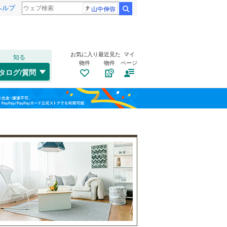
ヘルプ
山中伸弥
検索
お気に入り
最近見た
マイ
知る
物件
物件
ページ
千歳線
(
4
)
タログ/質問
日高本線
(
0
)
南道路
（
0
）
福島
宗谷本線
(
0
)
(
0
)
(
0
)
(
0
)
古家あり
（
1
）
栃木
群馬
山梨
東北本線
(
444
)
川越線
(
58
)
(
0
)
(
0
)
(
0
)
吾妻線
(
29
)
日光線
(
76
)
(
0
)
仙石線
(
95
)
小学校まで1km以内
（
0
）
和歌山
大船渡線
(
1
)