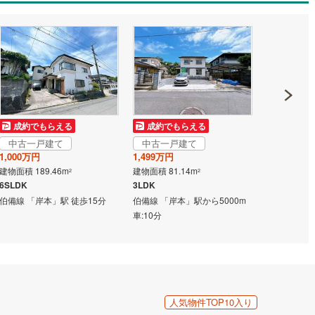
営地下鉄東山線
(
11
)
名古屋市営地下鉄名城線
(
10
)
営地下鉄桜通線
(
1
)
名古屋市営地下鉄上飯田線
(
4
)
地下鉄烏丸線
(
18
)
京都市営地下鉄東西線
(
26
)
tro今里筋線
(
3
)
OsakaMetro御堂筋線
(
10
)
中古一戸
tro四つ橋線
(
5
)
OsakaMetro中央線
(
6
)
成約でもらえる
成約でもらえる
1,300万円
中古一戸建て
中古一戸建て
tro堺筋線
(
0
)
神戸市営地下鉄西神・山手線
(
9
)
建物面積 195
1,000万円
1,499万円
5LDK
建物面積 189.46m
建物面積 81.14m
2
2
下鉄空港線
(
4
)
福岡市地下鉄箱崎線
(
0
)
伯備線 「岸
6SLDK
3LDK
伯備線 「岸本」駅 徒歩15分
伯備線 「岸本」駅から5000m
車:10分
1
)
函館市電
(
0
)
りび鉄道
(
0
)
わたらせ渓谷鐵道
(
17
)
行
(
37
)
会津鉄道
(
3
)
縦貫鉄道
(
0
)
しなの鉄道北しなの線
(
4
)
人気物件TOP10入り