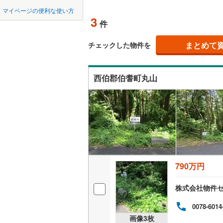
中国
鳥取
北上線
(
0
)
マイページの便利な使い方
オンライ
3
件
山田線
(
4
)
四国
徳島
大湊線
(
0
)
まとめて
オンライ
チェックした物件を
九州・沖縄
福岡
只見線
(
3
)
西伯郡伯耆町丸山
奥羽本線
(
男鹿線
(
1
)
0
0
0
0
0
0
該当物件
該当物件
該当物件
該当物件
該当物件
該当物件
件
件
件
件
件
件
羽越本線
(
飯山線
(
0
)
湘南新宿
790万円
(
195
)
外房線
(
64
株式会社物件
成田線
(
92
0078-6014
画像
3
枚
東金線
(
26