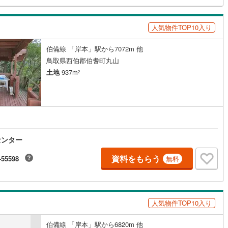
鶴見線
(
3
)
人気物件TOP10入り
3
)
根岸線
(
3
)
伯備線 「岸本」駅から7072m 他
4
)
中央本線（JR東日本）
(
222
)
鳥取県西伯郡伯耆町丸山
土地
937m
62
)
八高線
(
152
)
2
5
)
大糸線（JR東日本）
(
7
)
各駅停車）
(
34
)
埼京線
(
8
)
)
東海道本線（JR東海）
(
476
)
センター
9
)
飯田線
(
206
)
資料をもらう
-55598
無料
)
高山本線（JR東海）
(
36
)
JR東海）
(
43
)
紀勢本線（JR東海）
(
8
)
人気物件TOP10入り
博多南線
(
4
)
R西日本）
(
1
)
北陸本線
(
31
)
伯備線 「岸本」駅から6820m 他