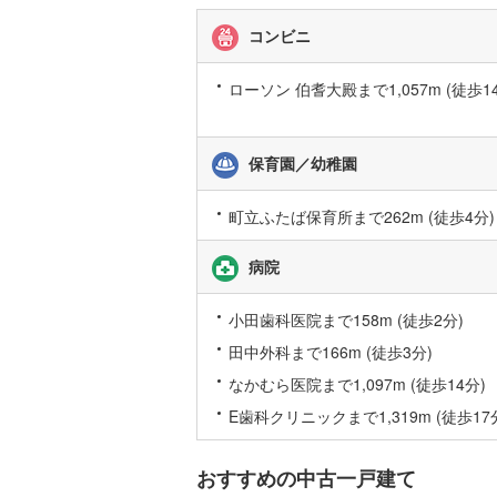
す
後藤寺線
(
る
コンビニ
情
東北新幹
報
ローソン 伯耆大殿まで1,057m (徒歩1
秋田新幹
山陽新幹
保育園／幼稚園
西九州新
町立ふたば保育所まで262m (徒歩4分)
地下鉄
札幌市営
病院
仙台市地
小田歯科医院まで158m (徒歩2分)
東京メト
田中外科まで166m (徒歩3分)
東京メト
なかむら医院まで1,097m (徒歩14分)
東京メト
E歯科クリニックまで1,319m (徒歩17
都営浅草
おすすめの中古一戸建て
都営大江