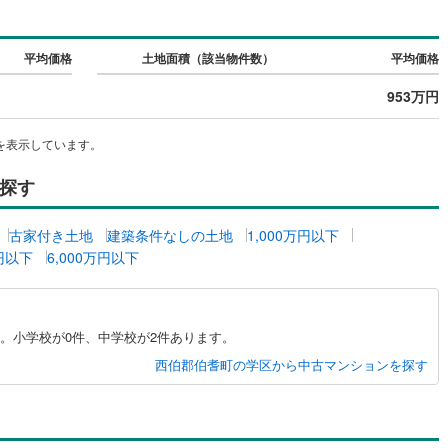
)
片町線
(
40
)
平均価格
土地面積（該当物件数）
平均価格
)
関西空港線
(
2
)
953万円
東線
(
8
)
本四備讃線
(
4
)
予土線
(
0
)
を表示しています。
徳島線
(
4
)
探す
)
土讃線
(
5
)
古家付き土地
建築条件なしの土地
1,000万円以下
線
(
304
)
香椎線
(
3
)
万円以下
6,000万円以下
肥薩線
(
3
)
10
)
唐津線
(
1
)
。小学校が0件、中学校が2件あります。
1
)
大村線
(
1
)
西伯郡伯耆町の学区から中古マンションを探す
25
)
日豊本線
(
227
)
)
吉都線
(
7
)