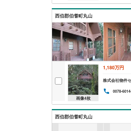
南武線
(
6
)
西伯郡伯耆町丸山
横浜線
(
17
相模線
(
17
五日市線
(
篠ノ井線
(
常磐線（
1,180万円
伊東線
(
33
株式会社物件
身延線
(
14
0078-6014
武豊線
(
21
画像
4
枚
関西本線（
西伯郡伯耆町丸山
参宮線
(
3
)
大糸線（J