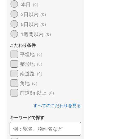
本日
（
0
）
和歌山線
(
116
)
3日以内
（
0
）
東西線
(
7
)
5日以内
（
0
）
予讃線
(
24
)
1週間以内
（
0
）
高徳線
(
13
)
こだわり条件
牟岐線
(
6
)
平坦地
（
0
）
整形地
（
0
）
山陽本線（JR九州）
(
5
)
南道路
（
0
）
篠栗線
(
9
)
角地
（
0
）
指宿枕崎線
(
177
)
前道6m以上
（
0
）
筑肥線
(
14
)
すべてのこだわりを見る
久大本線
(
35
)
キーワードで探す
日田彦山線
(
12
)
筑豊本線
(
35
)