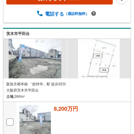
いて・平日や夜遅い時間帯もご案内が可能 ※定休日を除
く・経験豊富なスタッフが物件詳細を丁寧にご説明いたし
電話する
（通話料無料）
ます。・車でご自宅や最寄り駅等、ご指定の場所まで送迎
します。・チャイルドシートのご用意ございます。◎個別F
P相談会 無料物件のご紹介だけでなく住宅ローン・資金
のご相談、まずは家探しについて話を聞きたいという方も
茨木市平田台
大歓迎です！年間8000棟以上の限定物件を発表しているオ
ープンハウスだから出会える物件が多数ございます。ぜひ
お気軽にご連絡・ご相談ください！※限定物件:当社のみ、
もしくは当社を含めた数社でのみご紹介可能なオープンハ
ウス・ディベロップメントの物件
阪急京都本線 「総持寺」駅 徒歩32分
大阪府茨木市平田台
土地
260m
2
8,200万円