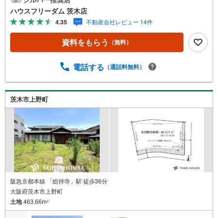
にお問合せください～店内では物件情報を常時1,000件以上
ハウスフリーダム 茨木店
公開中～ご希望条件をお聞かせ頂けましたら、閲覧用PCよ
4.35
不動産会社レビュー 14件
り非公開物件もご覧頂けます。（フロアにキッズルームを
設置しております）・初めてのお家探しの方でも安心。住
資料をもらう
（無料）
宅購入のご検討中から購入後、または購入時期のタイミン
グなど、独自のシミュレーションソフトを使ってさらに分
かりやすくご説明させて頂きます。・お仕事帰りなど短時
電話する
（通話料無料）
間の物件検索も可能です！・ハウスフリーダム茨木店は店
舗駐車場完備、キッズスペース・授乳室（エアコン・空気
清浄機設置）がございます（19時以降も問合せ対応）≫*≪
茨木市上野町
*≫*≪*≫*≪*≫*≪*≫*≪*≫*≪*≫*≪
阪急京都本線 「総持寺」駅 徒歩36分
大阪府茨木市上野町
土地
463.66m
2