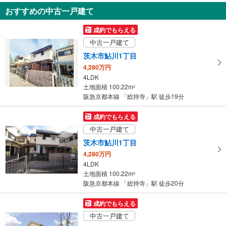
おすすめの中古一戸建て
高槻市寿町1丁目
4,680万円
成約でもらえる
3LDK
中古一戸建て
土地面積 85.14m
2
阪急京都本線 「総持寺」駅 徒歩20分
茨木市鮎川1丁目
4,280万円
4LDK
土地面積 100.22m
2
阪急京都本線 「総持寺」駅 徒歩19分
成約でもらえる
中古一戸建て
茨木市鮎川1丁目
4,280万円
4LDK
土地面積 100.22m
2
阪急京都本線 「総持寺」駅 徒歩20分
成約でもらえる
中古一戸建て