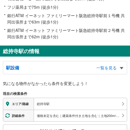
フジ薬局まで75m (徒歩1分)
銀行ATM イーネット ファミリーマート阪急総持寺駅前１号機 共
同出張所まで63m (徒歩1分)
銀行ATM イーネット ファミリーマート阪急総持寺駅前２号機 共
同出張所まで62m (徒歩1分)
総持寺駅の情報
駅設備
一覧を見る
バリアフリー状況
気になる物件がなかったら
条件を変更しよう！
※段差なしでの移動経路
（○：有り △：要駅員設備 ×：無し）
現在の検索条件
地上⇔改札⇔ホーム：○
（※各改札⇔反対側のホームへの改札内移動：×）
総持寺駅
エリア/路線
エレベータ
・京都河原町方面ホーム⇔西改札
価格未定を含む｜建築条件付き土地を含む｜土地200
m
以上
詳細条件
2
・東改札⇔地上
トイレ
こ