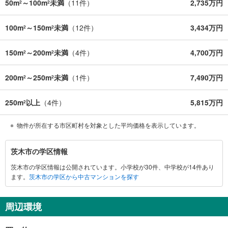
50m
～100m
未満
（
11
件）
2,735万円
2
2
100m
～150m
未満
（
12
件）
3,434万円
2
2
150m
～200m
未満
（
4
件）
4,700万円
2
2
200m
～250m
未満
（
1
件）
7,490万円
2
2
250m
以上
（
4
件）
5,815万円
2
物件が所在する市区町村を対象とした平均価格を表示しています。
茨
茨木市の学区情報
木
茨木市の学区情報は公開されています。小学校が30件、中学校が14件あり
市
ます。
茨木市の学区から中古マンションを探す
に
関
す
周辺環境
る
情