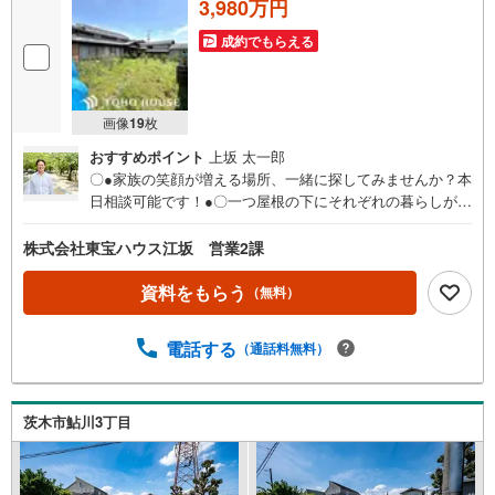
3,980万円
成約でもらえる
画像
19
枚
おすすめポイント
上坂 太一郎
〇●家族の笑顔が増える場所、一緒に探してみませんか？本
日相談可能です！●〇一つ屋根の下にそれぞれの暮らしがあ
る。お部屋ぐらいは自分の価値観で自由にしたい。だから
こそ、そのベースはシンプルであるべきだと思う。なぜな
株式会社東宝ハウス江坂 営業2課
ら、時の流れで人の好みは変わっていくものだから。■ご予
約いただくとご見学がスムーズです！【営業時間9:00～21:
資料をもらう
（無料）
00】ご見学希望のお客様:右上の「室内・現地を見学する」
をクリックして下さい。資料請求希望のお客様:右上の「資
電話する
（通話料無料）
料をもらう」をクリックして下さい。【東宝ハウス江坂の
ポイント】（1）不動産のご提案から資金計画・ライフシミ
ュレーションのご相談・無理のないライフプラン、提携に
よる低金利住宅ローンのご提案、購入前に知る「購入後の
茨木市鮎川3丁目
家族の生活」を「未来カレンダー」で見える化します。
（2）ご購入後から始まる「専属FPによるファイナンシャ
ルライフサポート」・漠然としたキャッシュフローのグラ