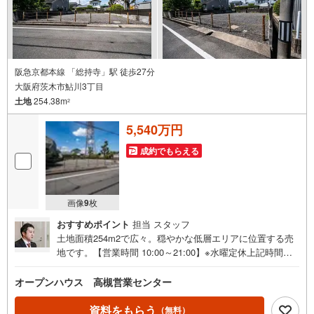
フ化、効果的な生命保険の見直し、繰り上げ返済の効果的
なタイミングなどご提案させて頂きます。
阪急京都本線 「総持寺」駅 徒歩27分
大阪府茨木市鮎川3丁目
土地
254.38m
2
5,540万円
成約でもらえる
画像
9
枚
おすすめポイント
担当 スタッフ
土地面積254m2で広々。穏やかな低層エリアに位置する売
地です。【営業時間 10:00～21:00】※水曜定休上記時間は
お電話が繋がりやすくなっております。ぜひお気軽にご連
絡ください！現地を見学される場合は「室内・現地を見学
オープンハウス 高槻営業センター
する（無料）」ボタンよりご希望の日時をご記入いただけ
ますとスムーズにご案内が可能です。◎現地のご案内につ
資料をもらう
（無料）