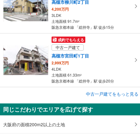
高槻市柳川町2丁目
4,200万円
3LDK
土地面積 91.7m
2
阪急京都本線 「総持寺」駅 徒歩15分
成約でもらえる
中古一戸建て
高槻市宮田町1丁目
2,999万円
4LDK
土地面積 61.33m
2
阪急京都本線 「総持寺」駅 徒歩20分
成約でもらえる
中古一戸建てをもっと見る
中古一戸建て
同じこだわりでエリアを広げて探す
茨木市太田3丁目
5,950万円
5LDK以上
大阪府の面積200m2以上の土地
土地面積 120.69m
2
阪急京都本線 「総持寺」駅 徒歩31分