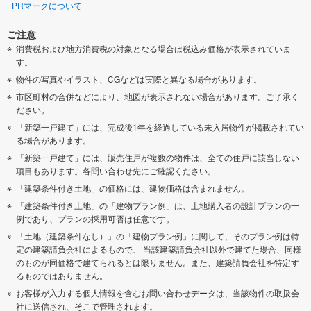
PRマークについて
ご注意
消費税および地方消費税の対象となる場合は税込み価格が表示されていま
す。
物件の写真やイラスト、CGなどは実際と異なる場合があります。
市区町村の合併などにより、地図が表示されない場合があります。ご了承く
ださい。
「新築一戸建て」には、完成後1年を経過している未入居物件が掲載されてい
る場合があります。
「新築一戸建て」には、販売住戸が複数の物件は、全ての住戸に該当しない
項目もあります。各問い合わせ先にご確認ください。
「建築条件付き土地」の価格には、建物価格は含まれません。
「建築条件付き土地」の「建物プラン例」は、土地購入者の設計プランの一
例であり、プランの採用可否は任意です。
「土地（建築条件なし）」の「建物プラン例」に関して、そのプラン例は特
定の建築請負会社によるもので、 当該建築請負会社以外で建てた場合、同様
のものが同価格で建てられるとは限りません。また、建築請負会社を特定す
るものではありません。
お客様が入力する個人情報を含むお問い合わせデータは、当該物件の取扱会
社に送信され、そこで管理されます。