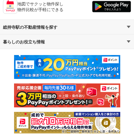
地図でサクッと物件探し
物件比較が手軽にできる
総持寺駅の不動産情報を探す
暮らしのお役立ち情報
不動産・住宅
賃貸住宅
マンションカタログ
教えて！住まいの先生
新築マンション
中古マンション
新築一戸建て
中古一戸建て
注文住宅
土地
売却査定