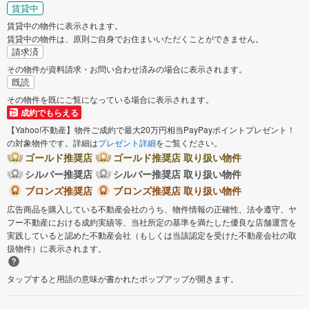
賃貸中
賃貸中の物件に表示されます。
賃貸中の物件は、原則ご自身でお住まいいただくことができません。
請求済
その物件が資料請求・お問い合わせ済みの場合に表示されます。
既読
その物件を既にご覧になっている場合に表示されます。
成約でもらえる
【Yahoo!不動産】物件ご成約で最大20万円相当PayPayポイントプレゼント！
の対象物件です。詳細は
プレゼント詳細
をご覧ください。
ゴールド推奨店
ゴールド推奨店 取り扱い物件
シルバー推奨店
シルバー推奨店 取り扱い物件
ブロンズ推奨店
ブロンズ推奨店 取り扱い物件
広告商品を購入している不動産会社のうち、物件情報の正確性、法令遵守、ヤ
フー不動産における成約実績等、当社所定の基準を満たした優良な店舗運営を
実践していると認めた不動産会社（もしくは当該認定を受けた不動産会社の取
扱物件）に表示されます。
タップすると用語の意味が書かれたポップアップが開きます。