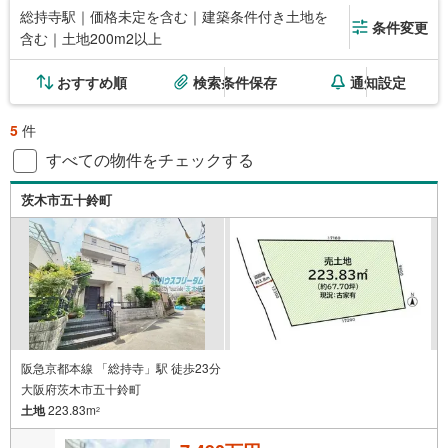
総持寺駅｜価格未定を含む｜建築条件付き土地を
条件変更
含む｜土地200m2以上
おすすめ順
検索条件保存
通知設定
5
件
すべての物件をチェックする
茨木市五十鈴町
阪急京都本線 「総持寺」駅 徒歩23分
大阪府茨木市五十鈴町
土地
223.83m
2