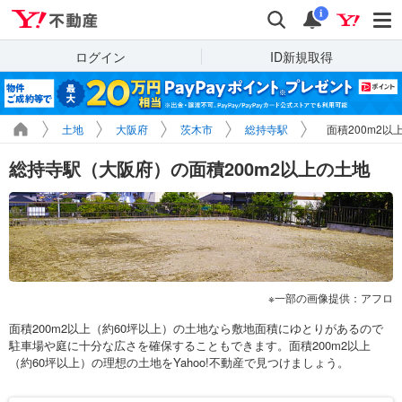
Yahoo!不動産
検索
通知
i
ログイン
ID新規取得
土地
大阪府
茨木市
総持寺駅
面積200m2以
総持寺駅（大阪府）の面積200m2以上の土地
一部の画像提供：アフロ
面積200m2以上（約60坪以上）の土地なら敷地面積にゆとりがあるので
駐車場や庭に十分な広さを確保することもできます。面積200m2以上
（約60坪以上）の理想の土地をYahoo!不動産で見つけましょう。