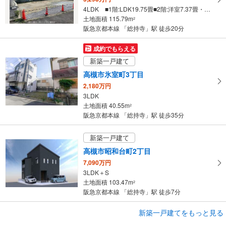
ー
4LDK ■1階:LDK19.75畳■2階:洋室7.37畳・洋室6.5畳・洋室5.25畳・洋室5.21畳
ジ
土地面積 115.79m
2
に
阪急京都本線 「総持寺」駅 徒歩20分
保
存
成約でもらえる
す
新築一戸建て
る
高槻市氷室町3丁目
2,180万円
3LDK
土地面積 40.55m
2
阪急京都本線 「総持寺」駅 徒歩35分
新築一戸建て
高槻市昭和台町2丁目
7,090万円
3LDK＋S
土地面積 103.47m
2
阪急京都本線 「総持寺」駅 徒歩7分
成約でもらえる
新築一戸建てをもっと見る
新築一戸建て