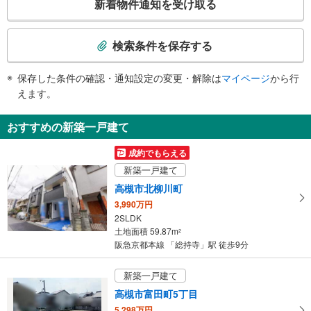
新着物件通知を受け取る
《多機能トイレ》
の
・京都河原町方面ホーム上
検
その他
索
検索条件を保存する
・触知図式案内板
条
・盲導鈴
件
保存した条件の確認・通知設定の変更・解除は
マイページ
から行
で
えます。
通
知
おすすめの新築一戸建て
を
受
成約でもらえる
け
新築一戸建て
取
高槻市北柳川町
る
3,990万円
・
2SLDK
条
土地面積 59.87m
2
件
阪急京都本線 「総持寺」駅 徒歩9分
を
マ
新築一戸建て
イ
高槻市富田町5丁目
ペ
5,298万円