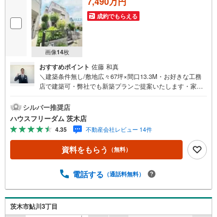
7,490万円
成約でもらえる
画像
14
枚
おすすめポイント
佐藤 和真
＼建築条件無し/敷地広々67坪×間口13.3M・お好きな工務
店で建築可・弊社でも新築プランご提案いたします・家族
の想いが詰まったこだわりの夢のマイホームを叶えて下さ
い【お買い物施設】・イオンスタイル新茨木:徒歩12分・フ
シルバー推奨店
レスコ鮎川店:10分・コノミヤ茨木店:13分・セブンイレブ
ハウスフリーダム 茨木店
ン茨木五十鈴町店:徒歩4分・スギ薬局中津店:徒歩8分【教
4.35
不動産会社レビュー 14件
育施設】・茨木市立中津小学校:徒歩11分・茨木市立平田中
学校:徒歩14分・認定こども園東さくら保育園:徒歩8分【そ
資料をもらう
（無料）
の他施設】・茨木星見郵便局:徒歩11分・桑田公園:徒歩8分
≫*≪*≫*≪*≫*≪*≫*≪*≫*≪*≫*≪*≫*≪現地見学のご予
約、物件詳細はお気軽にお問合せくださいハウスフリーダ
電話する
（通話料無料）
ム茨木店は店舗駐車場完備、キッズスペース・授乳室（エ
アコン・空気清浄機設置）がございます（19時以降も問合
せ対応）≫*≪*≫*≪*≫*≪*≫*≪*≫*≪*≫*≪*≫*≪
茨木市鮎川3丁目