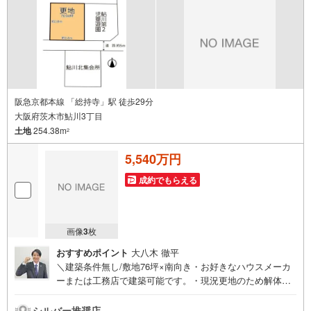
阪急京都本線 「総持寺」駅 徒歩29分
大阪府茨木市鮎川3丁目
土地
254.38m
2
5,540万円
成約でもらえる
画像
3
枚
おすすめポイント
大八木 徹平
＼建築条件無し/敷地76坪×南向き・お好きなハウスメーカ
ーまたは工務店で建築可能です。・現況更地のため解体費
用不要・弊社でも新築プランご提案いたします≫*≪*≫*≪*
≫*≪*≫*≪*≫*≪*≫*≪*≫*≪こちらの物件の詳細はお気軽
シルバー推奨店