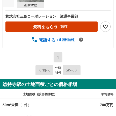
画像
12
枚
株式会社三島コーポレーション 流通事業部
資料をもらう
（無料）
電話する
（通話料無料）
1
1
〜
5
件
前へ
次へ
/
5
件
総持寺駅の土地面積ごとの価格相場
土地面積（該当物件数）
平均価格
50m
未満
（
1
件）
700万円
2