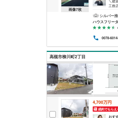
＼建
工務
画像
7
枚
設】
いすみ鉄
ィ総
シルバー推
持寺店
ハウスフリーダ
IGRいわ
歩7
摂総合
弘南鉄道
約、
0078-6014
場完
由利高原
（19
長野電鉄
高槻市柳川町2丁目
宇都宮ラ
鹿島臨海
小湊鐵道
(
上毛電気
流鉄流山
4,700万円
成約でもらえ
京成本線
(
おす