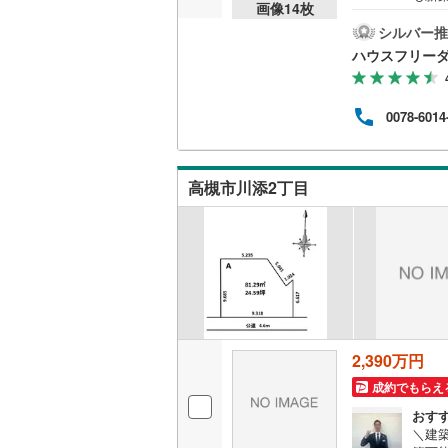
画像
14
枚
ーム
桜井線
(
23
スコ鮎
シルバー推
分・
ハウスフリーダ
阪和線
(
76
木市
設】・
おおさか
≪*
0078-6014
フリ
内子線
(
0
)
気清浄
≪*≫
鳴門線
(
1
)
高槻市川添2丁目
土讃線
(
35
鹿児島本
三角線
(
6
)
長崎本線
(
佐世保線
(
2,390万円
成約でもらえ
豊肥本線
(
おす
日南線
(
14
＼建