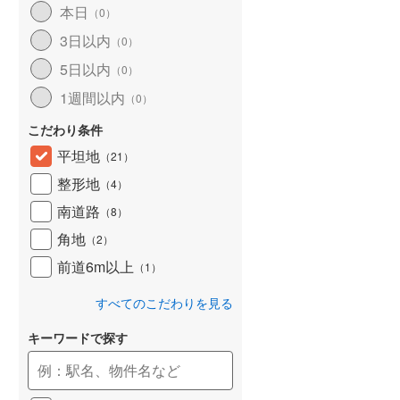
本日
（
0
）
和歌山線
(
79
)
3日以内
（
0
）
東西線
(
16
)
5日以内
（
0
）
予讃線
(
12
)
1週間以内
（
0
）
高徳線
(
7
)
こだわり条件
牟岐線
(
7
)
平坦地
（
21
）
整形地
（
4
）
山陽本線（JR九州）
(
2
)
南道路
（
8
）
篠栗線
(
12
)
角地
（
2
）
指宿枕崎線
(
74
)
前道6m以上
（
1
）
筑肥線
(
18
)
すべてのこだわりを見る
久大本線
(
9
)
キーワードで探す
日田彦山線
(
3
)
筑豊本線
(
7
)