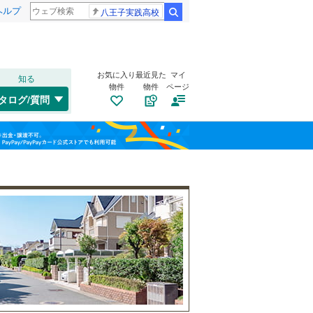
ヘルプ
八王子実践高校
検索
お気に入り
最近見た
マイ
知る
物件
物件
ページ
千歳線
(
5
)
タログ/質問
日高本線
(
0
)
南道路
（
8
）
福島
宗谷本線
(
0
)
(
0
)
(
2
)
(
4
)
古家あり
（
3
）
栃木
群馬
山梨
東北本線
(
380
)
川越線
(
113
)
(
2
)
(
2
)
(
4
)
吾妻線
(
0
)
日光線
(
56
)
仙石線
(
62
)
小学校まで1km以内
（
12
）
和歌山
大船渡線
(
0
)