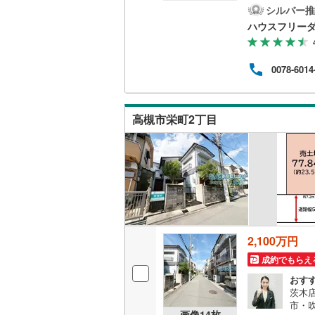
徒歩
シルバー推
鮎川店
南武線
(
46
ハウスフリーダ
歩1
設】・
横浜線
(
30
学の
0078-6014
店舗
相模線
(
32
ざいま
五日市線
(
高槻市栄町2丁目
篠ノ井線
(
常磐線（
伊東線
(
10
身延線
(
42
武豊線
(
9
)
2,100万円
関西本線（
成約でもらえ
おす
参宮線
(
0
)
茨木
市・
大糸線（J
画像
14
枚