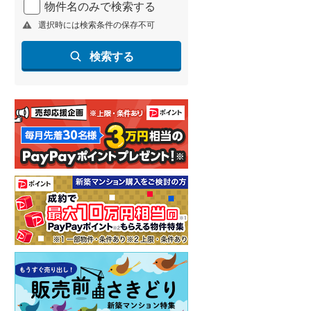
物件名のみで検索する
北海道新幹線
(
0
)
選択時には検索条件の保存不可
山形新幹線
(
95
)
検索する
東海道新幹線
(
124
)
九州新幹線
(
25
)
札幌市営地下鉄東豊線
(
9
)
東京メトロ銀座線
(
26
)
東京メトロ日比谷線
(
34
)
東京メトロ有楽町線
(
33
)
東京メトロ副都心線
(
37
)
都営新宿線
(
140
)
横浜市営地下鉄グリーンライン