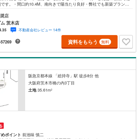
能です。・間口約10.4M、南向きで陽当たり良好・弊社でも新築プランご
たします≫*≪*≫*≪*≫*≪*≫*≪*≫*≪*≫*≪*≫*≪現地見学のご予約、
詳細はお気軽にお問合せくださいハウスフリーダム茨木店は店舗駐車場完
奨店
営地下鉄東山線
(
41
)
名古屋市営地下鉄名城線
(
39
)
キッズスペース・授乳室（エアコン・空気清浄機設置）がございます・店
ム 茨木店
は物件情報を常時1,000件以上公開中ご希望条件をお聞かせ頂けましたら、
営地下鉄桜通線
(
22
)
名古屋市営地下鉄上飯田線
(
12
)
不動産会社レビュー 14件
4.35
用PCより非公開物件もご覧頂けます（フロアにキッズルームを設置してお
す）・初めてのお家探しの方でも安心住宅購入のご検討中から購入後、ま
地下鉄烏丸線
(
63
)
京都市営地下鉄東西線
(
39
)
資料をもらう
-57269
無料
購入時期のタイミングなど、独自のシミュレーションソフトを使ってさら
かりやすくご説明させて頂きます・お仕事帰りなど短時間の物件検索も可
tro今里筋線
(
9
)
OsakaMetro御堂筋線
(
33
)
≫*≪*≫*≪*≫*≪*≫*≪*≫*≪*≫*≪*≫*≪
tro四つ橋線
(
8
)
OsakaMetro中央線
(
14
)
tro堺筋線
(
4
)
神戸市営地下鉄西神・山手線
(
4
)
阪急京都本線 「総持寺」駅 徒歩8分 他
大阪府茨木市橋の内3丁目
下鉄空港線
(
12
)
福岡市地下鉄箱崎線
(
1
)
土地
35.61m
2
2
)
函館市電
(
0
)
りび鉄道
(
0
)
わたらせ渓谷鐵道
(
7
)
行
(
19
)
会津鉄道
(
2
)
る
すめポイント
前池味 慎二
縦貫鉄道
(
0
)
しなの鉄道北しなの線
(
0
)