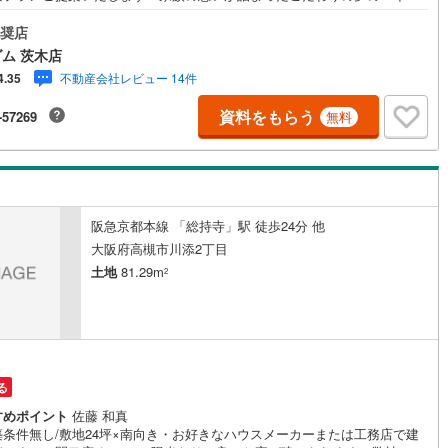
を叶えて下さい【お買い物施設】・イオンスタイル新茨木:徒歩12分・フレ
)
片町線
(
29
)
川店:10分・コノミヤ茨木店:13分・セブンイレブン茨木五十鈴町店:徒歩4
奨店
スギ薬局中津店:徒歩8分【教育施設】・茨木市立中津小学校:徒歩11分・茨
ム 茨木店
)
関西空港線
(
1
)
立平田中学校:徒歩14分・認定こども園東さくら保育園:徒歩8分【その他施
不動産会社レビュー 14件
4.35
茨木星見郵便局:徒歩11分・桑田公園:徒歩8分≫*≪*≫*≪*≫*≪*≫*≪*≫*
東線
(
26
)
本四備讃線
(
5
)
≫*≪*≫*≪現地見学のご予約、物件詳細はお気軽にお問合せくださいハウス
資料をもらう
-57269
無料
ーダム茨木店は店舗駐車場完備、キッズスペース・授乳室（エアコン・空
予土線
(
0
)
機設置）がございます（19時以降も問合せ対応）≫*≪*≫*≪*≫*≪*≫*
*≪*≫*≪*≫*≪
徳島線
(
5
)
)
土讃線
(
5
)
阪急京都本線 「総持寺」駅 徒歩24分 他
線
(
110
)
香椎線
(
19
)
大阪府高槻市川添2丁目
土地
81.29m
2
肥薩線
(
3
)
0
)
唐津線
(
1
)
0
)
大村線
(
0
)
る
25
)
日豊本線
(
61
)
すめポイント
佐藤 和真
)
吉都線
(
3
)
築条件無し/敷地24坪×南向き・お好きなハウスメーカーまたは工務店で建