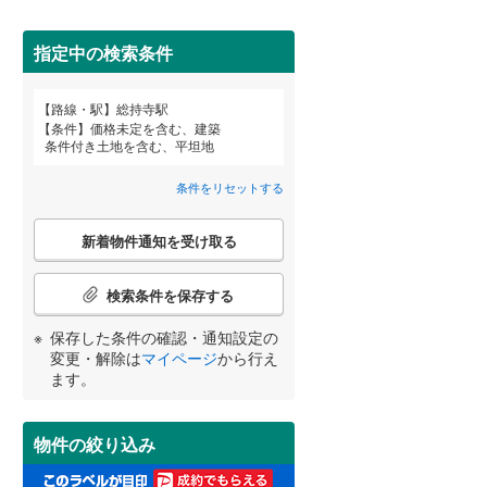
田沢湖線
(
1
)
指定中の検索条件
八戸線
(
0
)
磐越西線
(
16
)
詳しく見る
路線・駅
総持寺駅
宮崎
鹿児島
沖縄
条件
価格未定を含む、建築
陸羽西線
(
1
)
条件付き土地を含む、平坦地
左沢線
(
9
)
条件をリセットする
津軽線
(
2
)
こ
する
る
条件をリセットする
条件をリセットする
条件をリセットする
条件をリセットする
条件をリセットする
条件をリセットする
新着物件通知を受け取る
の
信越本線
(
11
)
検
索
検索条件を保存する
弥彦線
(
0
)
条
件
保存した条件の確認・通知設定の
総武本線
(
280
)
で
変更・解除は
マイページ
から行え
通
ます。
知
京葉線
(
41
)
を
受
久留里線
(
59
)
物件の絞り込み
け
取
山手線
(
47
)