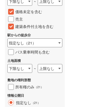
下限なし
上限なし
~
城端線
(
0
)
価格未定を含む
関西本線（JR西日本）
(
66
)
売主
大阪環状線
(
28
)
建築条件付土地を含む
山陽本線（JR西日本）
(
148
)
駅からの徒歩分
姫新線
(
51
)
指定なし
（
21
）
吉備線
(
7
)
バス乗車時間も含む
芸備線
(
8
)
土地面積
下限なし
上限なし
~
可部線
(
12
)
宇部線
(
1
)
敷地の権利形態
山陰本線
(
74
)
所有権のみ
（
21
）
境線
(
7
)
情報公開日
指定なし
（
21
）
奈良線
(
41
)