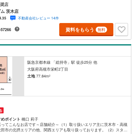
2分・フレスコ鮎川店:徒歩7分・業務スーパー南富田店:徒歩8分・スギ薬局
奨店
:徒歩7分・イオンスタイル新茨木:徒歩21分【教育施設】・鮎川保育園:徒
)
鶴見線
(
6
)
ム 茨木店
分・茨木市立東小学校:徒歩5分・茨木市立東雲中学校:徒歩9分【その他施
不動産会社レビュー 14件
4.35
北摂総合病院:徒歩13分≫*≪*≫*≪*≫*≪*≫*≪*≫*≪*≫*≪*≫*≪現地見
4
)
根岸線
(
24
)
ご予約、物件詳細はお気軽にお問合せくださいハウスフリーダム茨木店は
資料をもらう
-57266
無料
駐車場完備、キッズスペース・授乳室（エアコン・空気清浄機設置）がご
2
)
中央本線（JR東日本）
(
342
)
す（19時以降も問合せ対応）≫*≪*≫*≪*≫*≪*≫*≪*≫*≪*≫*≪*≫*≪
65
)
八高線
(
272
)
1
)
大糸線（JR東日本）
(
1
)
阪急京都本線 「総持寺」駅 徒歩25分 他
各駅停車）
(
99
)
埼京線
(
105
)
大阪府高槻市栄町2丁目
土地
77.84m
)
東海道本線（JR東海）
(
241
)
2
)
飯田線
(
106
)
高山本線（JR東海）
(
17
)
JR東海）
(
20
)
紀勢本線（JR東海）
(
0
)
る
すめポイント
橋口 莉子
博多南線
(
5
)
店ってこんなお店です～店舗紹介～（1）取り扱いエリア主に茨木市・高槻
吹田市の北摂エリアの他、関西エリアも取り扱っております。（2）スタッ
R西日本）
(
0
)
北陸本線
(
12
)