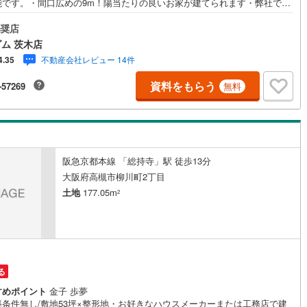
能です。・間口広めの9m！陽当たりの良いお家が建てられます・弊社でも
1
)
宮崎空港線
(
4
)
ランご提案いたします≫*≪*≫*≪*≫*≪*≫*≪*≫*≪*≫*≪*≫*≪こちら
件の詳細はお気軽にお問合せください～店内では物件情報を常時1,000件以
奨店
線
(
132
)
上越新幹線
(
49
)
開中～ご希望条件をお聞かせ頂けましたら、閲覧用PCより非公開物件もご
ム 茨木店
けます。（フロアにキッズルームを設置しております）・初めてのお家探
不動産会社レビュー 14件
4.35
方でも安心。住宅購入のご検討中から購入後、または購入時期のタイミン
線
(
53
)
北陸新幹線
(
61
)
ど、独自のシミュレーションソフトを使ってさらに分かりやすくご説明さ
資料をもらう
-57269
無料
頂きます。・お仕事帰りなど短時間の物件検索も可能です！・ハウスフリ
線
(
62
)
北陸新幹線（JR西日本）
(
3
)
ム茨木店は店舗駐車場完備、キッズスペース・授乳室（エアコン・空気清
置）がございます（19時以降も問合せ対応）≫*≪*≫*≪*≫*≪*≫*≪*≫*
幹線
(
0
)
*≪*≫*≪
地下鉄南北線
(
5
)
札幌市営地下鉄東西線
(
7
)
阪急京都本線 「総持寺」駅 徒歩13分
大阪府高槻市柳川町2丁目
下鉄南北線
(
82
)
仙台市地下鉄東西線
(
26
)
土地
177.05m
2
ロ丸ノ内線
(
53
)
東京メトロ丸ノ内方南支線
(
9
)
ロ東西線
(
87
)
東京メトロ千代田線
(
41
)
ロ半蔵門線
(
25
)
東京メトロ南北線
(
35
)
る
線
(
38
)
都営三田線
(
43
)
すめポイント
金子 歩夢
築条件無し/敷地53坪×整形地・お好きなハウスメーカーまたは工務店で建
戸線
(
58
)
横浜市営地下鉄ブルーライン
(
99
)