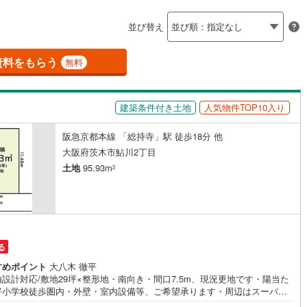
島根
岡山
広島
山口
釜石線
(
0
)
ン内見(相談)可
（
6
）
IT重説可
（
6
）
並び替え
花輪線
(
0
)
香川
愛媛
高知
保存した条件を見る
磐越東線
(
16
)
資料をもらう
ン対応とは？
無料
佐賀
長崎
熊本
大分
陸羽東線
(
11
)
建築条件付き土地
人気物件TOP10入り
25
)
米坂線
(
0
)
阪急京都本線 「総持寺」駅 徒歩18分 他
五能線
(
0
)
この条件で検索する
この条件で検索する
この条件で検索する
この条件で検索する
この条件で検索する
この条件で検索する
市区町村以下を選択
市区町村を選択す
駅を選択する
大阪府茨木市鮎川2丁目
4
)
白新線
(
5
)
土地
95.93m
2
越後線
(
8
)
ライン（宇都宮～逗子）
湘南新宿ライン（前橋～小田原）
(
392
)
る
5
)
内房線
(
149
)
すめポイント
大八木 徹平
)
鹿島線
(
0
)
設計対応/敷地29坪×整形地・南向き・間口7.5m、現況更地です・陽当た
好小学校徒歩圏内・外壁・室内設備等、ご希望承ります・周辺はスーパー
数あり生活至便です【お買い物施設】・セブンイレブン茨木鮎川1丁目店:
0
)
東海道本線
(
226
)