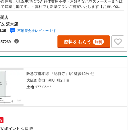
築条件無し/現況更地につき解体費用不要・お好きなハウスメーカーまたは
店で建築可能です。・弊社でも新築プランご提案いたします【お買い物施
・食品館アプロ総持寺店:徒歩6分・阪急オアシス総持寺店:徒歩6分・サンデ
道
(
3
)
北越急行ほくほく線
(
1
)
持寺店:徒歩7分・ファミリーマート茨木橋の内店:徒歩4分・キリン堂茨木総
奨店
:徒歩7分【教育施設】・茨木東邦幼稚園:徒歩6分・茨木市立東小学校:徒
ム 茨木店
て銀河鉄道
(
0
)
青い森鉄道
(
3
)
分・茨木市立東雲中学校:徒歩15分【その他施設】・社会医療法人仙養会北
不動産会社レビュー 14件
4.35
病院:徒歩14分≫*≪*≫*≪*≫*≪*≫*≪*≫*≪*≫*≪*≫*≪現地見学のご予
弘南線
(
0
)
弘南鉄道大鰐線
(
0
)
物件詳細はお気軽にお問合せくださいハウスフリーダム茨木店は店舗駐車
資料をもらう
-57269
無料
備、キッズスペース・授乳室（エアコン・空気清浄機設置）がございます
鉄道鳥海山ろく線
(
0
)
福島交通飯坂線
(
14
)
時以降も問合せ対応）≫*≪*≫*≪*≫*≪*≫*≪*≫*≪*≫*≪*≫*≪
長野線
(
1
)
上田電鉄別所線
(
0
)
イトレール
(
51
)
関東鉄道竜ケ崎線
(
5
)
阪急京都本線 「総持寺」駅 徒歩12分 他
鉄道大洗鹿島線
(
76
)
ひたちなか海浜鉄道湊線
(
4
)
大阪府高槻市柳川町2丁目
土地
177.05m
2
17
)
千葉都市モノレール
(
21
)
鉄道上毛線
(
20
)
秩父鉄道
(
30
)
線
(
16
)
つくばエクスプレス
(
98
)
る
156
)
京成押上線
(
27
)
すめポイント
久保 瞳