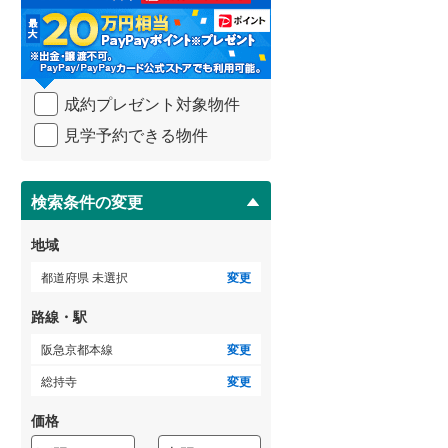
る
・
武蔵野線
(
348
)
条
件
横須賀線
(
78
)
を
成約プレゼント対象物件
マ
青梅線
(
93
)
イ
見学予約できる物件
ペ
小海線
(
7
)
ー
ジ
京浜東北線
(
183
)
に
検索条件の変更
総武線
(
292
)
保
存
地域
御殿場線
(
34
)
す
る
都道府県 未選択
変更
中央本線（JR東海）
(
122
)
路線・駅
太多線
(
19
)
阪急京都本線
変更
名松線
(
0
)
総持寺
変更
東海道本線（JR西日本）
(
297
)
価格
小浜線
(
2
)