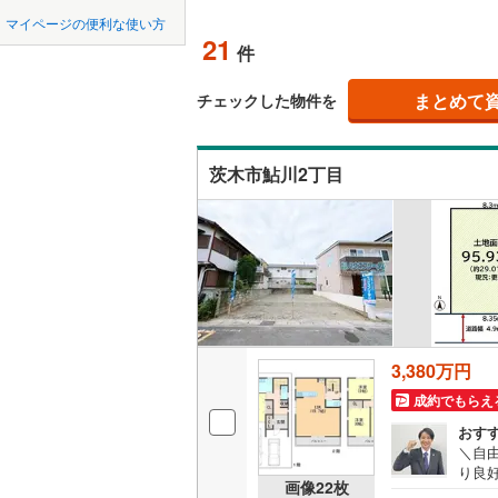
中国
鳥取
北上線
(
1
)
マイページの便利な使い方
オンライ
21
件
山田線
(
0
)
四国
徳島
大湊線
(
0
)
まとめて
オンライ
チェックした物件を
九州・沖縄
福岡
只見線
(
1
)
茨木市鮎川2丁目
奥羽本線
(
男鹿線
(
0
)
0
0
0
0
0
0
該当物件
該当物件
該当物件
該当物件
該当物件
該当物件
件
件
件
件
件
件
羽越本線
(
飯山線
(
0
)
湘南新宿
3,380万円
(
317
)
成約でもらえ
外房線
(
22
おす
成田線
(
40
＼自由
り良
画像
22
枚
等多
東金線
(
11