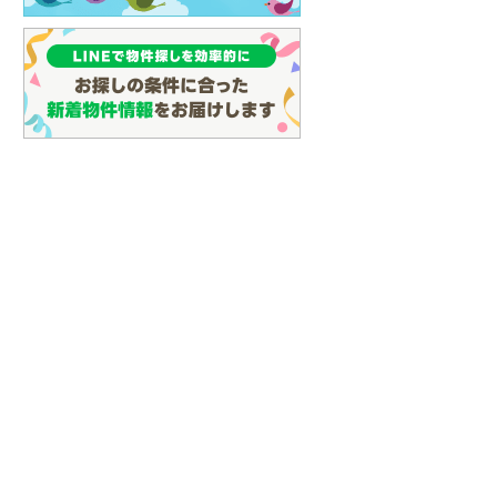
(
34
)
名古屋市営地下鉄鶴舞線
(
18
)
名古屋市営地下鉄名港線
(
12
)
OsakaMetro長堀鶴見緑地線
(
13
)
OsakaMetro谷町線
(
31
)
OsakaMetro千日前線
(
11
)
神戸市営地下鉄海岸線
(
1
)
福岡市地下鉄七隈線
(
32
)
函館市電宝来・谷地頭線
(
0
)
真岡鐵道
(
8
)
山形鉄道フラワー長井線
(
0
)
えちごトキめき鉄道妙高はねうまラ