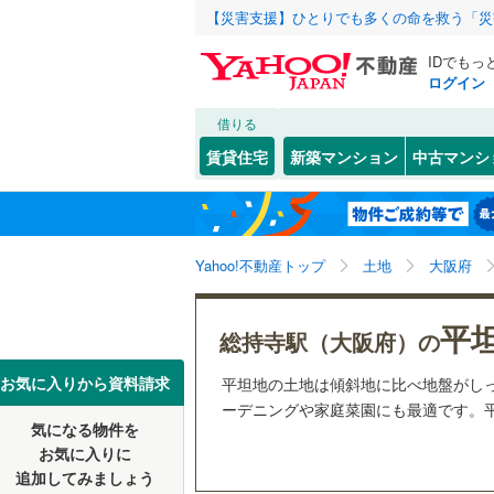
【災害支援】ひとりでも多くの命を救う「災
IDでもっ
ログイン
借りる
北海道
JR
北海道
函館本線
(
こだわり条件
配置、向き、
賃貸住宅
新築マンション
中古マンシ
石勝線
(
0
)
前道6m
東北
青森
根室本線
(
(
0
)
(
1
)
(
1
平坦地
（
関東
東京
石北本線
(
Yahoo!不動産トップ
土地
大阪府
販売、価格、
常磐線
(
22
信越・北陸
新潟
(
3
)
(
2
)
(
3
平
更地渡し
総持寺駅（大阪府）の
高崎線
(
18
東海
愛知
お気に入りから資料請求
平坦地の土地は傾斜地に比べ地盤がし
立地
両毛線
(
11
ーデニングや家庭菜園にも最適です。平
(
1
)
(
2
)
(
3
烏山線
(
42
気になる物件を
最寄りの
近畿
大阪
お気に入りに
石巻線
(
20
追加してみましょう
オンライン対