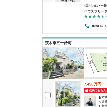
フ茨
まで
シルバー推
越美北線
(
に女
ハウスフリーダ
は阪
氷見線
(
0
)
りに
ます
紀勢本線（
0078-6014
ちゃ
確保
桜島線
(
6
)
心よ
加古川線
(
茨木市五十鈴町
赤穂線
(
7
)
宇野線
(
8
)
福塩線
(
40
岩徳線
(
2
)
7,490万円
小野田線
(
成約でもらえ
舞鶴線
(
1
)
おす
＼建築
木次線
(
0
)
も新