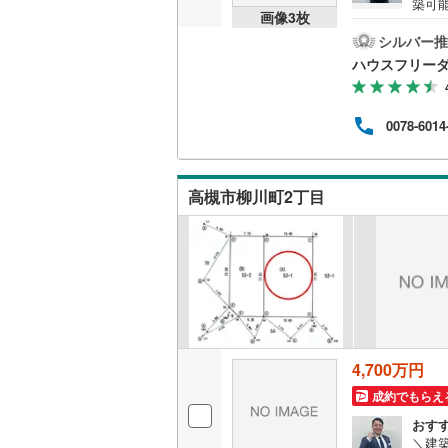
築可
画像
3
枚
後藤寺線
(
新築プ
の物
シルバー推
東北新幹
上公
ハウスフリーダ
覧頂
しの
秋田新幹
グな
0078-6014
せて
山陽新幹
ーダ
浄機設
西九州新
≪*≫
高槻市柳川町2丁目
地下鉄
札幌市営
仙台市地
東京メト
東京メト
4,700万円
東京メト
成約でもらえ
都営浅草
おす
＼建
都営大江