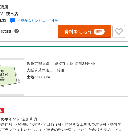
木店は営業スタッフ全員が宅地建物取引士保持者です。ご案内からご契約
責任をもって行いますのでご安心ください。年齢層は20代から30代を中心
奨店
2
)
七尾線
(
0
)
性スタッフや経験10年以上のスタッフも在籍しております。（3）店舗お店
ム 茨木店
急茨木市駅から徒歩でお越しいただける場所にあり、お買い物やお仕事帰
高山本線（JR西日本）
(
1
)
不動産会社レビュー 14件
4.35
お気軽にお立寄りくださいハイルーフ車もとめられる専用駐車場もござい
！キッズスペースも充実しておりお子さまが大好きなアンパンマンのおも
JR西日本）
(
61
)
湖西線
(
10
)
資料をもらう
-57269
無料
がたくさんありますよ鍵付き個室の授乳室もありますのでプライバシーが
された空間で安心して授乳やおむつ交換ができます。お問合せ・ご来店を
福知山線
(
97
)
りお待ちしております（＾O＾）
4
)
播但線
(
47
)
津山線
(
4
)
阪急京都本線 「総持寺」駅 徒歩23分 他
大阪府茨木市五十鈴町
伯備線
(
12
)
土地
223.83m
2
)
呉線
(
20
)
山口線
(
2
)
1
)
美祢線
(
0
)
る
因美線
(
5
)
すめポイント
佐藤 和真
条件無し/敷地広々67坪×間口13.3M・お好きな工務店で建築可・弊社で
草津線
(
14
)
築プランご提案いたします・家族の想いが詰まったこだわりの夢のマイホ