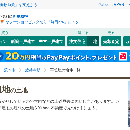
Yahoo! JAPAN
害救助犬」を支えよう
と便利に
新規取得
ヤフーショッピングなら「毎日5％」おトク
検索条件を保存しました
買う
建てる
売る
16
)
札沼線
(
6
)
建ち方、日当たり
ョン
新築一戸建て
中古一戸建て
注文住宅
土地
売却査定
カ
この検索条件の新着物件通知は、
マイページ
から設定できます。
室蘭本線
(
3
)
以上
（
1
）
角地
（
2
）
岩手
宮城
秋田
山形
15
)
富良野線
(
0
)
)
(
8
)
(
8
)
(
13
)
(
5
)
(
5
)
(
3
)
21
）
整形地
（
4
）
総持寺駅、価格未定を含む、建築条件付き土地を含む、
神奈川
埼玉
千葉
茨城
0
)
釧網本線
(
0
)
茨木市
総持寺駅
平坦地の物件一覧
平坦地
契約、入居関連など
7
)
水郡線
(
81
)
長野
富山
石川
福井
8
)
(
37
)
(
21
)
(
23
)
(
9
)
(
6
)
(
7
)
坦地
（
1
）
第一種低層住居専用地域
（
4
）
の土地
5
)
上越線
(
11
)
閉じる
閉じる
お気に入りリストを見る
お気に入りリストを見る
閉じる
閉じる
岐阜
静岡
三重
っかりしているので大雨などの土砂災害に強い傾向があります。ガ
検索条件を保存する
6
)
水戸線
(
34
)
坦地の理想の土地をYahoo!不動産で見つけましょう。
)
(
1
)
)
仙山線
(
60
)
マイページ
駅が始発駅
（
0
）
海まで2km以内
（
0
）
兵庫
京都
滋賀
奈良
)
気仙沼線
(
1
)
応