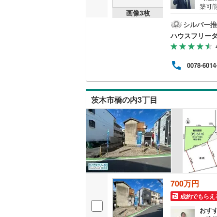
築可
画像
3
枚
提案い
物件
シルバー推
名古屋市
備、
ハウスフリーダ
内で
名古屋市
閲覧
りま
京都市営
0078-6014
たは
に分
OsakaMe
能です
OsakaMe
茨木市橋の内3丁目
OsakaMe
福岡市地
私鉄・その他
札幌市電
(
道南いさ
700万円
阿武隈急
成約でもらえ
おす
秋田内陸