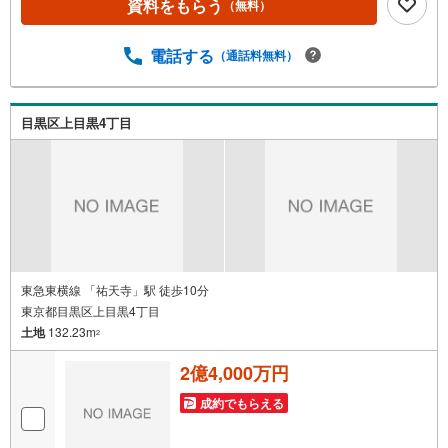
会 毎日随時開催中。■ウォールメイトオリジナルの住宅購
資料をもらう
（無料）
入・住替え等について分かりやすく解説したガイドブック
をご希望者様に【無料プレゼント】
電話する
（通話料無料）
目黒区上目黒4丁目
東急東横線 「祐天寺」駅 徒歩10分
東京都目黒区上目黒4丁目
土地
132.23m
2
2億4,000万円
成約でもらえる