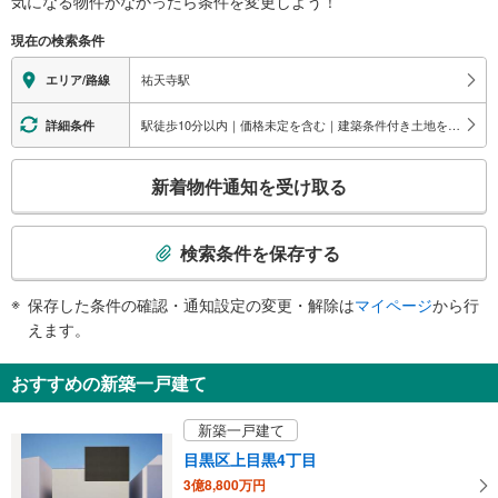
気になる物件がなかったら
条件を変更しよう！
五本木１丁目、上目黒４丁目
※段差なしでの移動経路
西口２
（○：有り △：要駅員設備 ×：無し）
現在の検索条件
地上⇔改札⇔ホーム：○
五本木１・２丁目
エレベータ
祐天寺駅
エリア/路線
・各ホーム⇔改札
トイレ
駅徒歩10分以内｜価格未定を含む｜建築条件付き土地を含む
詳細条件
《多機能トイレ》
こ
・改札内
新着物件通知を受け取る
その他
の
検
・ＡＥＤ
索
・点字運賃表
検索条件を保存する
・点字シール
条
件
保存した条件の確認・通知設定の変更・解除は
マイページ
から行
で
えます。
通
知
おすすめの新築一戸建て
を
受
新築一戸建て
け
目黒区上目黒4丁目
取
3億8,800万円
る