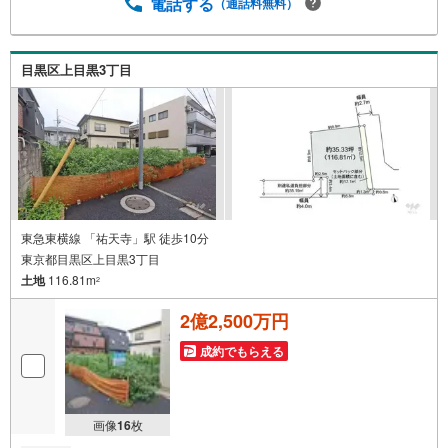
業時間 10:00～19:00】上記時間はお電話が繋がりやすくな
電話する
（通話料無料）
っております。お気軽にご連絡下さい！現地を見学される
場合はご見学予約ボタンよりご希望の日時をご記入いただ
けますとスムーズにご案内が可能です。～住宅ローン～諸
目黒区上目黒3丁目
費用込融資や築年数の古い物件のローンも得意としてお
り、最適な銀行をご提案します。～リフォーム～理想の間
取り、テイストを作り上げられます！リフォームプランナ
ーの同行も可能です。
東急東横線 「祐天寺」駅 徒歩10分
東京都目黒区上目黒3丁目
土地
116.81m
2
2億2,500万円
成約でもらえる
画像
16
枚