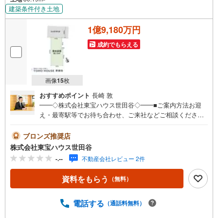
建築条件付き土地
1億9,180万円
成約でもらえる
画像
15
枚
おすすめポイント
長崎 敦
━━◇株式会社東宝ハウス世田谷◇━━■ご案内方法お迎
え・最寄駅等でお待ち合わせ、ご来社などご相談くださ
い。お客様の希望に合わせた物件、周辺環境などもご案内
をいたします。■ご予約方法直接お電話ください。メールで
ブロンズ推奨店
のご予約も承ります。突然のご来店でも対応可能です。事
株式会社東宝ハウス世田谷
前に鍵の手配が必要な場合がございます。お早目にご連絡
-.--
不動産会社レビュー 2件
をいただけると、大変スムーズです。■その他、各種ご相談
もお気軽にどうぞ！◎ファイナンシャルプランナーによる
資料をもらう
（無料）
ライフシミュレーション・生活収支のキャッシュフローを
分かりやすくグラフに表示・お客様のライフプランに合っ
た資金計画のご提案・効果的な生命保険の見直し ◎住宅ロ
電話する
（通話料無料）
ーンのご相談・繰り上げ返済は「いつ」、「どのくらい」