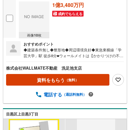
1億3,480万円
成約でもらえる
画像
10
枚
おすすめポイント
◆建築条件無し◆整形地◆周辺環境良好◆東急東横線「学
芸大学」駅 徒歩8分■ウォールメイトは【かかりつけの不動
産屋】として徹底的にまで顧客主義を貫く事をお約束いた
します。■都心エリアに特化した情報網を駆使し、最良の不
株式会社WALLMATE不動産 洗足池支店
動産をご提案。■住宅ローンシュミレーション無料相談会
毎日随時開催中。■ウォールメイトオリジナルの住宅購入・
資料をもらう
（無料）
住替え等について分かりやすく解説したガイドブックをご
希望者様に【無料プレゼント】
電話する
（通話料無料）
目黒区上目黒3丁目