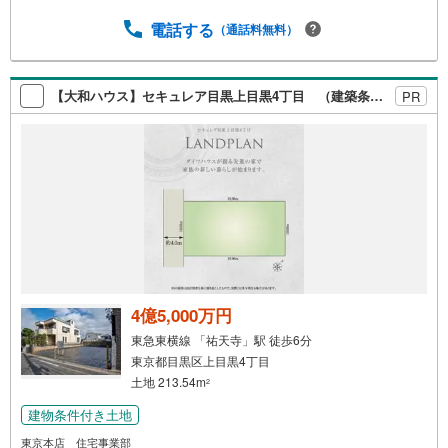
分かりやすくグラフに表示・お客様のライフプランに合っ
た資金計画のご提案・効果的な生命保険の見直し ◎住宅ロ
電話する
（通話料無料）
ーンのご相談・繰り上げ返済は「いつ」、「どのくらい」
するのが効果的？・どこの銀行で借りるとお得なの？・適
切な借入額は？■キッズスペースもございます☆DVD、おも
【大和ハウス】セキュレア目黒上目黒4丁目 （建築条件付宅地分譲）
PR
ちゃ、絵本、ぬりえなど充実させております。資料請求は
【下部オレンジ色資料請求ボタン】よりお問い合わせくだ
さい！
4億5,000万円
東急東横線 「祐天寺」駅 徒歩6分
東京都目黒区上目黒4丁目
土地 213.54m
2
建物条件付き土地
東京本店 住宅事業部