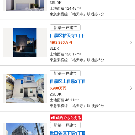
3SLDK
・
土地面積 124.48m
2
条
東急東横線 「祐天寺」駅 徒歩7分
件
を
新築一戸建て
マ
目黒区祐天寺1丁目
イ
4億9,980万円
ペ
3LDK
ー
土地面積 120.17m
2
ジ
東急東横線 「祐天寺」駅 徒歩6分
に
保
新築一戸建て
存
目黒区上目黒2丁目
す
6,980万円
る
2SLDK
土地面積 46.11m
2
東急東横線 「祐天寺」駅 徒歩9分
成約でもらえる
新築一戸建て
世田谷区下馬1丁目