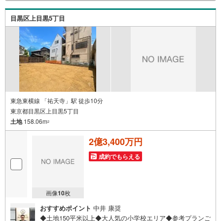
するのが効果的？・どこの銀行で借りるとお得なの？・適
切な借入額は？■キッズスペースもございます☆DVD、おも
目黒区上目黒5丁目
ちゃ、絵本、ぬりえなど充実させております。資料請求は
【下部オレンジ色資料請求ボタン】よりお問い合わせくだ
さい！
東急東横線 「祐天寺」駅 徒歩10分
東京都目黒区上目黒5丁目
土地
158.06m
2
2億3,400万円
成約でもらえる
画像
10
枚
おすすめポイント
中井 康奨
◆土地150平米以上◆大人気の小学校エリア◆参考プランご