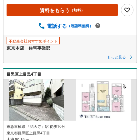
資料をもらう
（無料）
電話する
（通話料無料）
不動産会社おすすめポイント
東京本店 住宅事業部
もっと見る
目黒区上目黒4丁目
東急東横線 「祐天寺」駅 徒歩10分
東京都目黒区上目黒4丁目
土地
80.19m
2