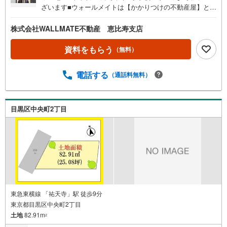
ざいます■ウォールメイトは【かかりつけの不動産屋】とし
て徹底的にまで顧客主義を貫く事をお約束いたします。■都
心エリアに特化した情報網を駆使し、最良の不動産をご提
株式会社WALLMATE不動産 恵比寿支店
案。■住宅ローンシュミレーション無料相談会 毎日随時開
催中。■ウォールメイトオリジナルの住宅購入・住替え等に
資料をもらう
（無料）
ついて分かりやすく解説したガイドブックをご希望者様に
【無料プレゼント】
電話する
（通話料無料）
目黒区中央町2丁目
東急東横線 「祐天寺」駅 徒歩9分
東京都目黒区中央町2丁目
土地
82.91m
2