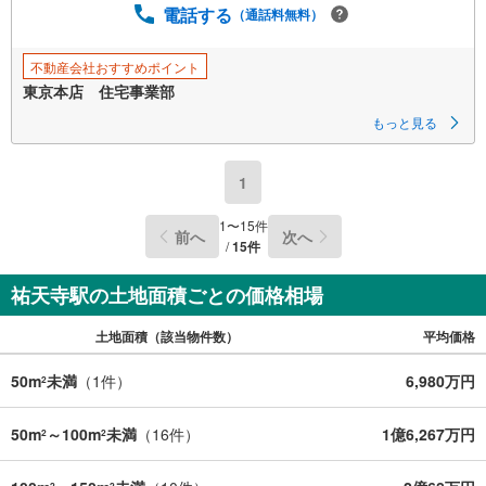
に
電話する
（通話料無料）
保
存
不動産会社おすすめポイント
す
東京本店 住宅事業部
る
もっと見る
1
1
〜
15
件
前へ
次へ
/
15
件
祐天寺駅の土地面積ごとの価格相場
土地面積（該当物件数）
平均価格
50m
未満
（
1
件）
6,980万円
2
50m
～100m
未満
（
16
件）
1億6,267万円
2
2