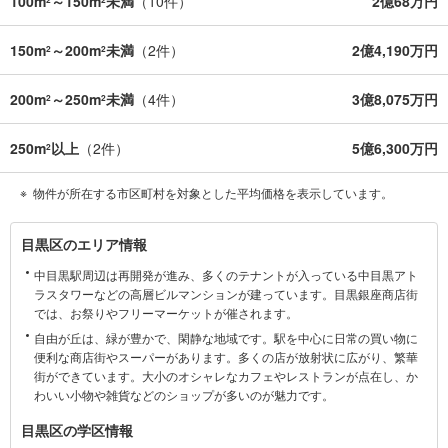
100m
～150m
未満
（
10
件）
2億68万円
2
2
150m
～200m
未満
（
2
件）
2億4,190万円
2
2
200m
～250m
未満
（
4
件）
3億8,075万円
2
2
250m
以上
（
2
件）
5億6,300万円
2
物件が所在する市区町村を対象とした平均価格を表示しています。
目
目黒区のエリア情報
黒
中目黒駅周辺は再開発が進み、多くのテナントが入っている中目黒アト
区
ラスタワーなどの高層ビルマンションが建っています。目黒銀座商店街
に
では、お祭りやフリーマーケットが催されます。
関
自由が丘は、緑が豊かで、閑静な地域です。駅を中心に日常の買い物に
す
便利な商店街やスーパーがあります。多くの店が放射状に広がり、繁華
る
街ができています。大小のオシャレなカフェやレストランが点在し、か
情
わいい小物や雑貨などのショップが多いのが魅力です。
報
目黒区の学区情報