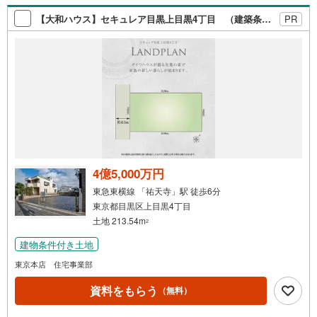
索
【大和ハウス】セキュレア目黒上目黒4丁目 （建築条件付宅地分譲）
PR
条
件
で
通
知
を
受
け
取
る
4億5,000万円
・
東急東横線 「祐天寺」駅 徒歩6分
条
東京都目黒区上目黒4丁目
件
土地 213.54m
2
を
建物条件付き土地
マ
イ
東京本店 住宅事業部
ペ
資料をもらう
（無料）
ー
ジ