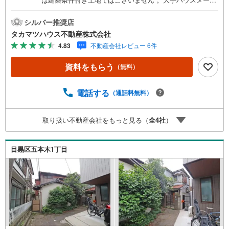
ーから意匠を凝らした設計事務所、地元の工務店まで、お
客様が自由に建築会社をお選びいただけます。■第一種低層
シルバー推奨店
住居専用地域内の広大な邸宅地周囲は2階建て中心の戸建て
タカマツハウス不動産株式会社
が立ち並ぶ、落ち着いた第一種低層住居専用地域に位置し
4.83
不動産会社レビュー 6件
ています。敷地面積は124坪超（410.79平米）と、2世帯住
宅や大型ガレージハウス、お庭を広く設けた贅沢な平屋プ
資料をもらう
（無料）
ランなど、多彩な建築プランをご検討いただけます。■駅徒
歩5分、生活利便施設が徒歩圏内に充実東急東横線「祐天
寺」駅までフラットな道のりで徒歩5分という好立地です
電話する
（通話料無料）
。駅直結の商業施設「エトモ祐天寺」には東急ストアや各
種専門店が揃うほか、スーパー「まいばすけっと」まで徒
取り扱い不動産会社をもっと見る（
全
4
社
）
歩2分（約140m）、五本木郵便局まで徒歩3分（約180m）
など、周辺環境も整っています。詳細な資料の請求や現地
のご案内、建築プランのご相談など、お気軽にお問い合わ
目黒区五本木1丁目
せください。