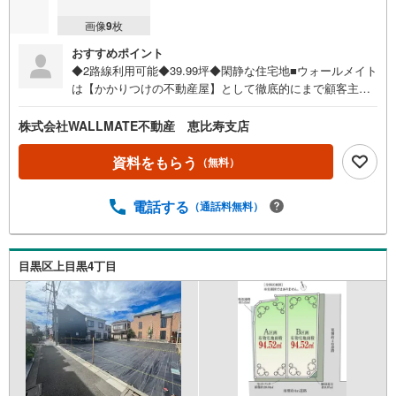
画像
9
枚
おすすめポイント
◆2路線利用可能◆39.99坪◆閑静な住宅地■ウォールメイト
は【かかりつけの不動産屋】として徹底的にまで顧客主義
を貫く事をお約束いたします。■都心エリアに特化した情報
網を駆使し、最良の不動産をご提案。■住宅ローンシュミレ
株式会社WALLMATE不動産 恵比寿支店
ーション無料相談会 毎日随時開催中。■ウォールメイトオ
リジナルの住宅購入・住替え等について分かりやすく解説
資料をもらう
（無料）
したガイドブックをご希望者様に【無料プレゼント】
電話する
（通話料無料）
目黒区上目黒4丁目