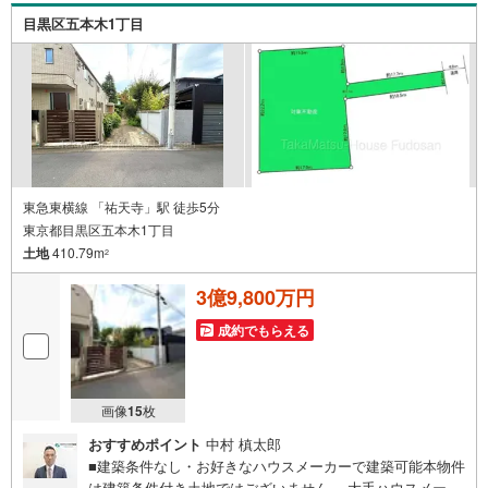
目黒区五本木1丁目
東急東横線 「祐天寺」駅 徒歩5分
東京都目黒区五本木1丁目
土地
410.79m
2
3億9,800万円
成約でもらえる
画像
15
枚
おすすめポイント
中村 槙太郎
■建築条件なし・お好きなハウスメーカーで建築可能本物件
は建築条件付き土地ではございません 。大手ハウスメーカ