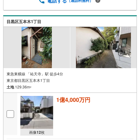
電話する
（通話料無料）
目黒区五本木1丁目
東急東横線 「祐天寺」駅 徒歩4分
東京都目黒区五本木1丁目
土地
129.36m
2
1億4,000万円
画像
12
枚