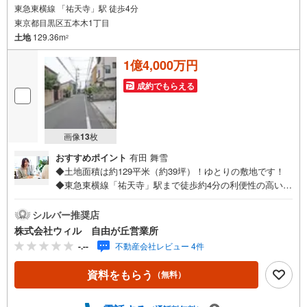
東急東横線 「祐天寺」駅 徒歩4分
東京都目黒区五本木1丁目
土地
129.36m
2
1億4,000万円
成約でもらえる
画像
13
枚
おすすめポイント
有田 舞雪
◆土地面積は約129平米（約39坪）！ゆとりの敷地です！
◆東急東横線「祐天寺」駅まで徒歩約4分の利便性の高い立
地！◆建築条件はございませんので、ご家族のライフスタ
イルにあったお住まいをご建築いただけます！◆ゆとりの
シルバー推奨店
敷地面積ですので、建築プランが立てやすそうです！◆住
株式会社ウィル 自由が丘営業所
環境に配慮された低層住居専用地域の閑静な住宅地！落ち
-.--
不動産会社レビュー 4件
着いた街並みが広がる住環境◆「上目黒小学校」までは徒
歩約4分！「目黒中央中学校」まで徒歩約8分と通学環境良
資料をもらう
（無料）
好！子育て世帯にも嬉しい立地！◆毎日のお買い物に便
利！「東急ストア（祐天寺店）」まで徒歩約4分です！【営