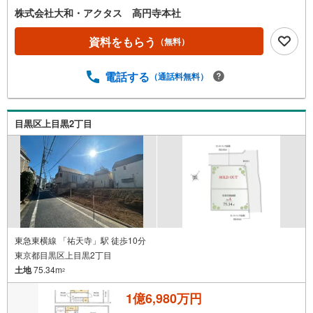
株式会社大和・アクタス 高円寺本社
資料をもらう
（無料）
電話する
（通話料無料）
目黒区上目黒2丁目
東急東横線 「祐天寺」駅 徒歩10分
東京都目黒区上目黒2丁目
土地
75.34m
2
1億6,980万円