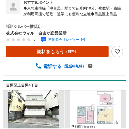
おすすめポイント
◆東急東横線「中目黒」駅まで徒歩約10分、複数駅・路線
が利用可能で通勤・通学にも便利な立地◆目黒区上目黒ア
ドレス、都心は勿論、横浜方面へのアクセスも良好な利便
性の高い立地◆東と西の二方道路で、2面からの採光・通風
シルバー推奨店
が得られる開放的な住まいの検討も可能◆建築条件無しの
株式会社ウィル 自由が丘営業所
為、お好みのハウスメーカーや工務店で自分好みの間取り
-.--
不動産会社レビュー 4件
やデザインを採用したこだわりの家づくりが可能◆現況更
地につき、解体費用等の初期費用が抑えられ、ご購入後す
資料をもらう
（無料）
ぐに建築工事を始められます◆土地面積約116平米（約35
坪）のバランスの良い広さで、幅広い建築プランに対応
【営業時間 10:00～19:00】上記時間はお電話が繋がりやす
電話する
（通話料無料）
くなっております。お気軽にご連絡下さい！現地を見学さ
れる場合はご見学予約ボタンよりご希望の日時をご記入い
ただけますとスムーズにご案内が可能です。～住宅ローン
目黒区上目黒4丁目
～諸費用込融資や築年数の古い物件のローンも得意として
おり、最適な銀行をご提案します。～リフォーム～理想の
間取り、テイストを作り上げられます！リフォームプラン
ナーの同行も可能です。