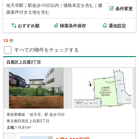
祐天寺駅｜駅徒歩10分以内｜価格未定を含む｜建
条件変更
築条件付き土地を含む
おすすめ順
検索条件保存
通知設定
15
件
すべての物件をチェックする
目黒区上目黒3丁目
東急東横線 「祐天寺」駅 徒歩10分
東京都目黒区上目黒3丁目
土地
116.81m
2