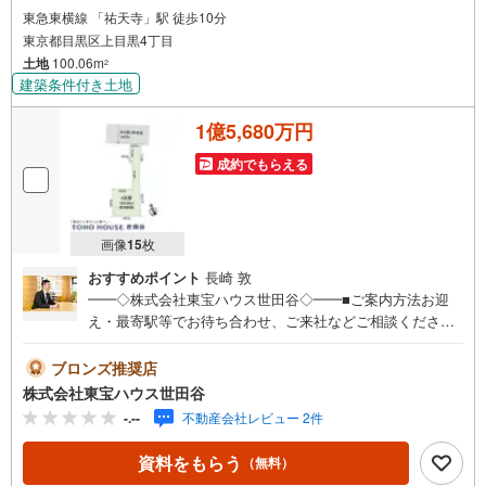
東急東横線 「祐天寺」駅 徒歩10分
東京都目黒区上目黒4丁目
土地
100.06m
2
建築条件付き土地
1億5,680万円
成約でもらえる
画像
15
枚
おすすめポイント
長崎 敦
━━◇株式会社東宝ハウス世田谷◇━━■ご案内方法お迎
え・最寄駅等でお待ち合わせ、ご来社などご相談くださ
い。お客様の希望に合わせた物件、周辺環境などもご案内
をいたします。■ご予約方法直接お電話ください。メールで
ブロンズ推奨店
のご予約も承ります。突然のご来店でも対応可能です。事
株式会社東宝ハウス世田谷
前に鍵の手配が必要な場合がございます。お早目にご連絡
-.--
不動産会社レビュー 2件
をいただけると、大変スムーズです。■その他、各種ご相談
もお気軽にどうぞ！◎ファイナンシャルプランナーによる
資料をもらう
（無料）
ライフシミュレーション・生活収支のキャッシュフローを