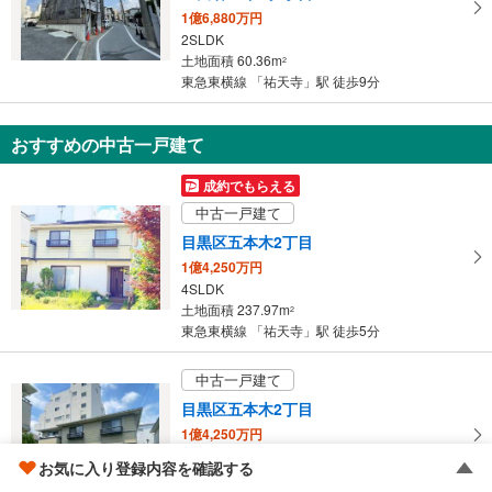
1億6,880万円
2SLDK
土地面積 60.36m
2
東急東横線 「祐天寺」駅 徒歩9分
おすすめの中古一戸建て
成約でもらえる
中古一戸建て
目黒区五本木2丁目
1億4,250万円
4SLDK
土地面積 237.97m
2
東急東横線 「祐天寺」駅 徒歩5分
中古一戸建て
目黒区五本木2丁目
1億4,250万円
4LDK
お気に入り登録内容を確認する
土地面積 237.97m
2