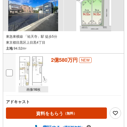
東急東横線 「祐天寺」駅 徒歩5分
東京都目黒区上目黒4丁目
土地
94.52m
2
2億580万円
NEW
画像
16
枚
アドキャスト
資料をもらう
（無料）