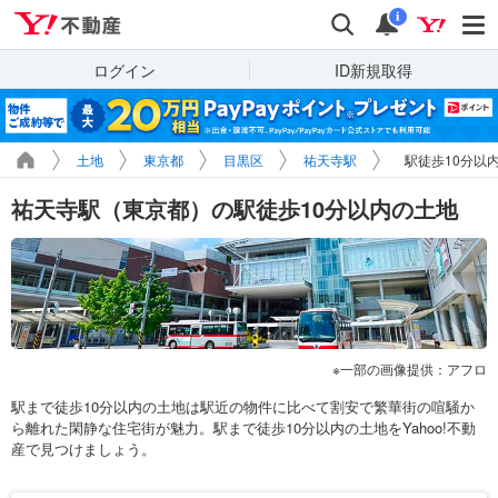
Yahoo!不動産
検索
通知
i
ログイン
ID新規取得
土地
東京都
目黒区
祐天寺駅
駅徒歩10分以
祐天寺駅（東京都）の駅徒歩10分以内の土地
一部の画像提供：アフロ
駅まで徒歩10分以内の土地は駅近の物件に比べて割安で繁華街の喧騒か
ら離れた閑静な住宅街が魅力。駅まで徒歩10分以内の土地をYahoo!不動
産で見つけましょう。