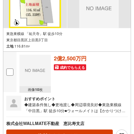
東急東横線 「祐天寺」駅 徒歩10分
東京都目黒区上目黒3丁目
土地
116.81m
2
2億2,500万円
成約でもらえる
画像
10
枚
おすすめポイント
◆建築条件無し◆更地渡し◆周辺環境良好◆東急東横線
「中目黒」駅 徒歩10分■ウォールメイトは【かかりつけの
不動産屋】として徹底的にまで顧客主義を貫く事をお約束
いたします。■都心エリアに特化した情報網を駆使し、最良
株式会社WALLMATE不動産 恵比寿支店
の不動産をご提案。■住宅ローンシュミレーション無料相談