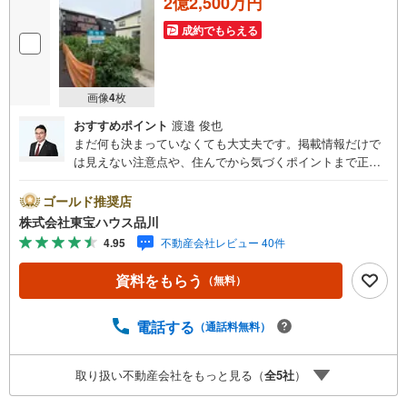
2億2,500万円
成約でもらえる
画像
4
枚
おすすめポイント
渡邉 俊也
まだ何も決まっていなくても大丈夫です。掲載情報だけで
は見えない注意点や、住んでから気づくポイントまで正直
にお伝えします。東宝ハウス品川では、良いことも悪いこ
とも包み隠さずお伝えし、「納得して選ぶ」ためのサポー
ゴールド推奨店
トを大切にしています。現地でしか分からないリアルな情
株式会社東宝ハウス品川
報も含めて、一緒に後悔しない住まい探しを進めていきま
4.95
不動産会社レビュー 40件
しょう。まずはお気軽にご相談ください。【Yahoo！ 不動
産キャンペーン対象店舗】当店で物件を成約するとPayPay
資料をもらう
（無料）
ボーナスライトがもらえる「Yahoo！ 不動産 物件ご成約キ
ャンペーン」の対象になります。「資料をもらう」「見学
予約をする」ボタンからお問い合わせください。※必ずYah
電話する
（通話料無料）
oo！ JAPAN IDでログインしてください。※PayPayボーナ
スライトは出金と譲渡はできません。ご案内・詳細な資料
取り扱い不動産会社をもっと見る（
全
5
社
）
のご請求はお気軽にどうぞ♪お電話でのお問い合わせも常
時受け付けております！お気軽にお問い合わせください。