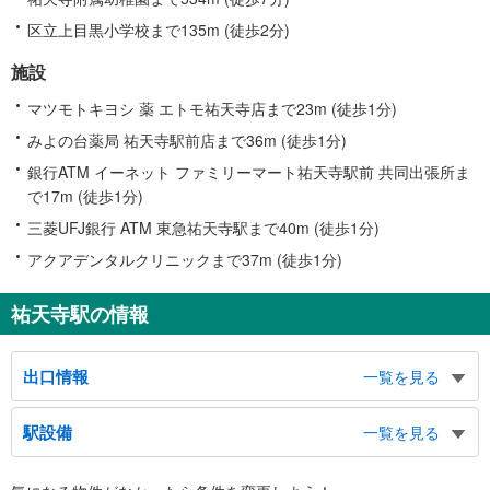
区立上目黒小学校まで135m (徒歩2分)
施設
マツモトキヨシ 薬 エトモ祐天寺店まで23m (徒歩1分)
みよの台薬局 祐天寺駅前店まで36m (徒歩1分)
銀行ATM イーネット ファミリーマート祐天寺駅前 共同出張所ま
で17m (徒歩1分)
三菱UFJ銀行 ATM 東急祐天寺駅まで40m (徒歩1分)
アクアデンタルクリニックまで37m (徒歩1分)
祐天寺駅の情報
出口情報
一覧を見る
東口１・２
駅設備
一覧を見る
バスのりば、タクシーのりば、目黒税務署、駒沢通り、祐天寺１・２丁目
西口１
バリアフリー状況