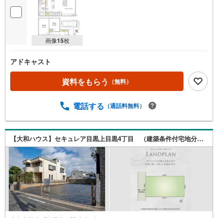
画像
15
枚
アドキャスト
資料をもらう
（無料）
電話する
（通話料無料）
【大和ハウス】セキュレア目黒上目黒4丁目 （建築条件付宅地分譲）