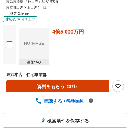
東急東横線 「祐天寺」駅 徒歩6分
東京都目黒区上目黒4丁目
土地
213.54m
2
建築条件付き土地
4億5,000万円
画像
15
枚
東京本店 住宅事業部
資料をもらう
（無料）
電話する
（通話料無料）
こ
検索条件を保存する
の
検