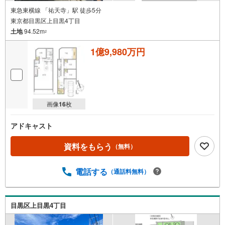
東急東横線 「祐天寺」駅 徒歩5分
東京都目黒区上目黒4丁目
土地
94.52m
2
1億9,980万円
画像
16
枚
アドキャスト
資料をもらう
（無料）
電話する
（通話料無料）
目黒区上目黒4丁目