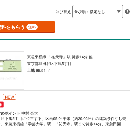
島根
岡山
広島
山口
釜石線
(
0
)
ン内見(相談)可
（
7
）
IT重説可
（
6
）
並び替え
花輪線
(
0
)
香川
愛媛
高知
保存した条件を見る
磐越東線
(
1
)
資料をもらう
ン対応とは？
無料
佐賀
長崎
熊本
大分
陸羽東線
(
6
)
7
)
米坂線
(
0
)
東急東横線 「祐天寺」駅 徒歩14分 他
五能線
(
0
)
この条件で検索する
この条件で検索する
この条件で検索する
この条件で検索する
この条件で検索する
この条件で検索する
市区町村以下を選択
市区町村を選択す
駅を選択する
東京都世田谷区下馬5丁目
3
)
白新線
(
1
)
土地
95.94m
2
越後線
(
0
)
ライン（宇都宮～逗子）
湘南新宿ライン（前橋～小田原）
円
NEW
(
220
)
る
)
内房線
(
34
)
すめポイント
中村 亮太
区下馬5丁目に位置する、区画95.94平米（約29.02坪）の建築条件なし売
)
鹿島線
(
1
)
す。東急東横線「学芸大学」駅・「祐天寺」駅まで徒歩14分、東急田園都
三軒茶屋」駅まで徒歩19分と、2路線3駅を利用できます。北西側約8.0m
東海道本線
(
121
)