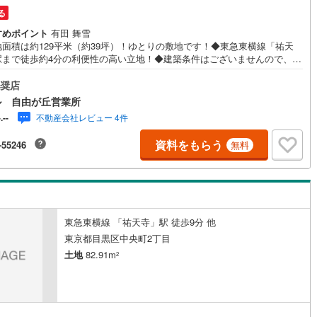
る
片町線
(
41
)
すめポイント
有田 舞雪
)
関西空港線
(
0
)
地面積は約129平米（約39坪）！ゆとりの敷地です！◆東急東横線「祐天
駅まで徒歩約4分の利便性の高い立地！◆建築条件はございませんので、ご
東線
(
19
)
本四備讃線
(
0
)
のライフスタイルにあったお住まいをご建築いただけます！◆ゆとりの敷
積ですので、建築プランが立てやすそうです！◆住環境に配慮された低層
奨店
予土線
(
0
)
専用地域の閑静な住宅地！落ち着いた街並みが広がる住環境◆「上目黒小
ル 自由が丘営業所
」までは徒歩約4分！「目黒中央中学校」まで徒歩約8分と通学環境良好！
不動産会社レビュー 4件
-.--
徳島線
(
0
)
て世帯にも嬉しい立地！◆毎日のお買い物に便利！「東急ストア（祐天寺
まで徒歩約4分です！【営業時間 10:00～19:00】上記時間はお電話が繋
資料をもらう
-55246
無料
やすくなっております。お気軽にご連絡下さい！現地を見学される場合は
)
土讃線
(
1
)
学予約ボタンよりご希望の日時をご記入いただけますとスムーズにご案内
能です。～住宅ローン～諸費用込融資や築年数の古い物件のローンも得意
線
(
114
)
香椎線
(
24
)
ており、最適な銀行をご提案します。～リフォーム～理想の間取り、テイ
を作り上げられます！リフォームプランナーの同行も可能です。
肥薩線
(
0
)
東急東横線 「祐天寺」駅 徒歩9分 他
5
)
唐津線
(
0
)
東京都目黒区中央町2丁目
0
)
大村線
(
0
)
土地
82.91m
2
14
)
日豊本線
(
85
)
吉都線
(
3
)