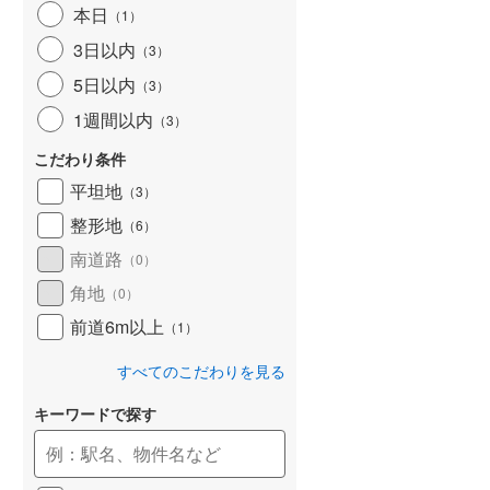
本日
（
1
）
和歌山線
(
34
)
3日以内
（
3
）
東西線
(
4
)
5日以内
（
3
）
予讃線
(
11
)
1週間以内
（
3
）
高徳線
(
7
)
こだわり条件
牟岐線
(
0
)
平坦地
（
3
）
整形地
（
6
）
山陽本線（JR九州）
(
2
)
南道路
（
0
）
篠栗線
(
10
)
角地
（
0
）
指宿枕崎線
(
40
)
前道6m以上
（
1
）
筑肥線
(
15
)
すべてのこだわりを見る
久大本線
(
11
)
キーワードで探す
日田彦山線
(
6
)
筑豊本線
(
18
)