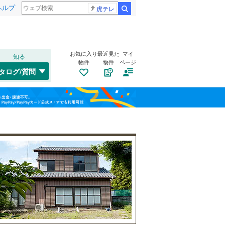
ヘルプ
虎テレ
検索
お気に入り
最近見た
マイ
知る
物件
物件
ページ
千歳線
(
1
)
タログ/質問
日高本線
(
0
)
南道路
（
0
）
福島
宗谷本線
(
0
)
(
2
)
(
6
)
(
3
)
古家あり
（
11
）
栃木
群馬
山梨
東北本線
(
191
)
川越線
(
52
)
吾妻線
(
7
)
日光線
(
28
)
仙石線
(
40
)
小学校まで1km以内
（
8
）
和歌山
大船渡線
(
0
)