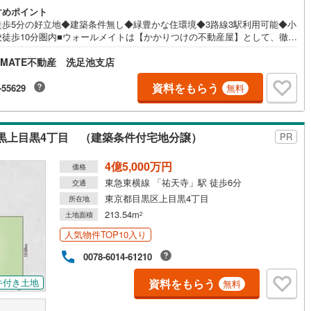
すめポイント
徒歩5分の好立地◆建築条件無し◆緑豊かな住環境◆3路線3駅利用可能◆小
校徒歩10分圏内■ウォールメイトは【かかりつけの不動産屋】として、徹底
営地下鉄東山線
(
40
)
名古屋市営地下鉄名城線
(
64
)
まで顧客主義を貫く事をお約束いたします。■都心エリアに特化した情報網
LMATE不動産 洗足池支店
使し、最良の不動産をご提案。■住宅ローンシュミレーション無料相談会
営地下鉄桜通線
(
31
)
名古屋市営地下鉄上飯田線
(
14
)
随時開催中。■ウォールメイトオリジナルの住宅購入・住替え等について分
やすく解説したガイドブックをご希望者様に【無料プレゼント】
資料をもらう
-55629
無料
地下鉄烏丸線
(
34
)
京都市営地下鉄東西線
(
39
)
tro今里筋線
(
14
)
OsakaMetro御堂筋線
(
37
)
黒上目黒4丁目 （建築条件付宅地分譲）
PR
tro四つ橋線
(
5
)
OsakaMetro中央線
(
13
)
4億5,000万円
tro堺筋線
(
5
)
神戸市営地下鉄西神・山手線
(
11
)
価格
東急東横線 「祐天寺」駅 徒歩6分
交通
下鉄空港線
(
16
)
福岡市地下鉄箱崎線
(
5
)
東京都目黒区上目黒4丁目
所在地
213.54m
土地面積
2
0
)
函館市電
(
0
)
人気物件TOP10入り
りび鉄道
(
0
)
わたらせ渓谷鐵道
(
6
)
0078-6014-61210
行
(
6
)
会津鉄道
(
1
)
資料をもらう
件付き土地
無料
縦貫鉄道
(
0
)
しなの鉄道北しなの線
(
2
)