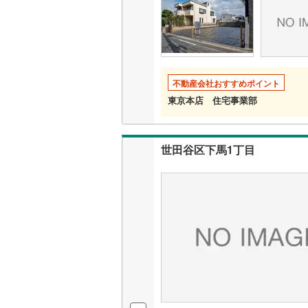
いすみ鉄
IGRいわ
不動産会社おすすめポイント
弘南鉄道
東京本店 住宅事業部
由利高原
長野電鉄
世田谷区下馬1丁目
宇都宮ラ
鹿島臨海
小湊鐵道
(
上毛電気
流鉄流山
京成本線
(