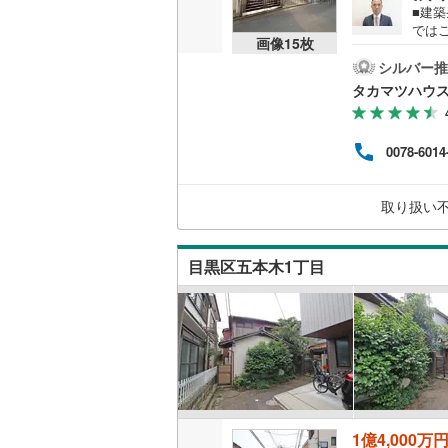
■建
越美北線
(
では
画像
15
枚
の工
氷見線
(
0
)
居専
シルバー推
た第一
タカマツハウ
米）
紀勢本線（
など
徒歩
桜島線
(
1
)
0078-6014
好立
が揃
加古川線
(
便局
取り扱い
求や
赤穂線
(
6
)
い。
宇野線
(
2
)
目黒区五本木1丁目
福塩線
(
12
岩徳線
(
0
)
小野田線
(
舞鶴線
(
1
)
木次線
(
0
)
1億4,000万