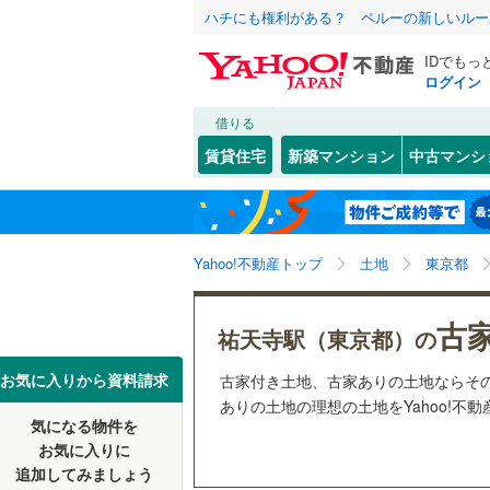
ハチにも権利がある？ ペルーの新しいルー
IDでもっ
ログイン
借りる
北海道
JR
北海道
函館本線
(
こだわり条件
配置、向き、
賃貸住宅
新築マンション
中古マンシ
石勝線
(
0
)
前道6m
東北
青森
根室本線
(
(
1
)
(
5
)
(
1
平坦地
（
関東
東京
石北本線
(
Yahoo!不動産トップ
土地
東京都
販売、価格、
常磐線
(
11
信越・北陸
新潟
古
更地渡し
祐天寺駅（東京都）の
(
2
)
(
9
)
(
0
高崎線
(
10
東海
愛知
お気に入りから資料請求
古家付き土地、古家ありの土地ならそ
立地
両毛線
(
47
ありの土地の理想の土地をYahoo!不
烏山線
(
22
気になる物件を
最寄りの
近畿
大阪
お気に入りに
石巻線
(
11
追加してみましょう
オンライン対