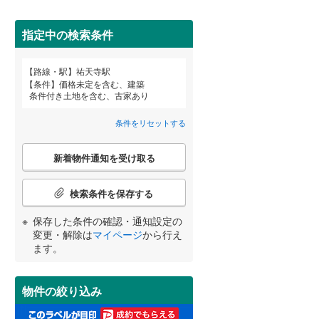
田沢湖線
(
2
)
指定中の検索条件
八戸線
(
0
)
磐越西線
(
0
)
詳しく見る
路線・駅
祐天寺駅
宮崎
鹿児島
沖縄
条件
価格未定を含む、建築
陸羽西線
(
1
)
条件付き土地を含む、古家あり
左沢線
(
3
)
条件をリセットする
津軽線
(
0
)
こ
する
る
条件をリセットする
条件をリセットする
条件をリセットする
条件をリセットする
条件をリセットする
条件をリセットする
新着物件通知を受け取る
の
信越本線
(
6
)
検
索
検索条件を保存する
弥彦線
(
0
)
条
件
保存した条件の確認・通知設定の
総武本線
(
68
)
で
変更・解除は
マイページ
から行え
通
ます。
知
京葉線
(
21
)
を
受
久留里線
(
13
)
物件の絞り込み
け
取
山手線
(
50
)