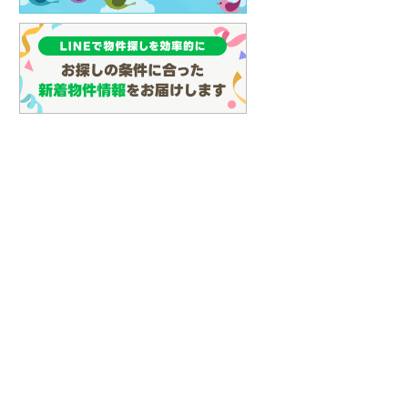
(
16
)
名古屋市営地下鉄鶴舞線
(
27
)
名古屋市営地下鉄名港線
(
10
)
OsakaMetro長堀鶴見緑地線
(
8
)
OsakaMetro谷町線
(
22
)
OsakaMetro千日前線
(
8
)
神戸市営地下鉄海岸線
(
3
)
福岡市地下鉄七隈線
(
56
)
函館市電宝来・谷地頭線
(
0
)
真岡鐵道
(
1
)
山形鉄道フラワー長井線
(
0
)
えちごトキめき鉄道妙高はねうまラ