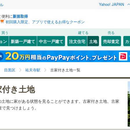
Yahoo! JAPAN
ル
と便利に
新規取得
初回購入限定、アプリで使えるお得なクーポン
検索条件を保存しました
買う
建てる
売る
11
)
札沼線
(
2
)
建ち方、日当たり
ョン
新築一戸建て
中古一戸建て
注文住宅
土地
売却査定
カ
この検索条件の新着物件通知は、
マイページ
から設定できます。
室蘭本線
(
4
)
以上
（
1
）
角地
（
0
）
岩手
宮城
秋田
山形
3
)
富良野線
(
0
)
自由が丘
6
)
(
11
)
(
8
)
(
4
)
(
4
)
(
2
)
3
）
整形地
（
6
）
(
7
)
祐天寺駅、価格未定を含む、建築条件付き土地を含む、
神奈川
埼玉
千葉
茨城
0
)
釧網本線
(
0
)
目黒区
祐天寺駅
古家付き土地一覧
古家あり
契約、入居関連など
5
)
水郡線
(
31
)
長野
富山
石川
福井
家付き土地
（
1
）
第一種低層住居専用地域
（
6
）
)
(
6
)
(
3
)
(
2
)
(
2
)
(
3
)
(
4
)
4
)
上越線
(
13
)
閉じる
閉じる
お気に入りリストを見る
お気に入りリストを見る
閉じる
閉じる
岐阜
静岡
三重
の土地に家がある状態を見ることができます。古家付き土地、古家
検索条件を保存する
)
水戸線
(
5
)
動産で見つけましょう。
)
仙山線
(
21
)
マイページ
駅が始発駅
（
1
）
海まで2km以内
（
0
）
兵庫
京都
滋賀
奈良
)
気仙沼線
(
1
)
応