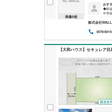
おす
◆駅
中学
名古屋市
画像
9
枚
的に
株式会社WAL
を駆
名古屋市
毎日
かり
0078-6014
京都市営
OsakaMe
【大和ハウス】セキュレア目
OsakaMe
OsakaMe
福岡市地
私鉄・その他
札幌市電
(
道南いさ
阿武隈急
建築条
秋田内陸