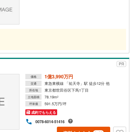
道
(
4
)
北越急行ほくほく線
(
0
)
て銀河鉄道
(
2
)
青い森鉄道
(
1
)
弘南線
(
0
)
弘南鉄道大鰐線
(
0
)
鉄道鳥海山ろく線
(
1
)
福島交通飯坂線
(
2
)
長野線
(
2
)
上田電鉄別所線
(
0
)
PR
イトレール
(
22
)
関東鉄道竜ケ崎線
(
3
)
1億3,990万円
価格
鉄道大洗鹿島線
(
31
)
ひたちなか海浜鉄道湊線
(
2
)
東急東横線 「祐天寺」駅 徒歩12分 他
交通
東京都世田谷区下馬1丁目
所在地
8
)
千葉都市モノレール
(
16
)
78.19m
土地面積
2
鉄道上毛線
(
21
)
秩父鉄道
(
9
)
591.5万円/坪
坪単価
成約でもらえる
線
(
6
)
つくばエクスプレス
(
55
)
0078-6014-51416
98
)
京成押上線
(
10
)