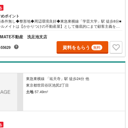
円
4
)
宮崎空港線
(
1
)
る
すめポイント
線
(
55
)
上越新幹線
(
27
)
築条件無し◆整形地◆周辺環境良好◆東急東横線「学芸大学」駅 徒歩8分■
ールメイトは【かかりつけの不動産屋】として徹底的にまで顧客主義を貫
線
(
33
)
北陸新幹線
(
37
)
をお約束いたします。■都心エリアに特化した情報網を駆使し、最良の不動
LMATE不動産 洗足池支店
ご提案。■住宅ローンシュミレーション無料相談会 毎日随時開催中。■ウ
線
(
25
)
北陸新幹線（JR西日本）
(
2
)
ルメイトオリジナルの住宅購入・住替え等について分かりやすく解説した
ドブックをご希望者様に【無料プレゼント】
資料をもらう
-55629
無料
幹線
(
0
)
地下鉄南北線
(
3
)
札幌市営地下鉄東西線
(
0
)
下鉄南北線
(
47
)
仙台市地下鉄東西線
(
27
)
東急東横線 「祐天寺」駅 徒歩24分 他
ロ丸ノ内線
(
42
)
東京メトロ丸ノ内方南支線
(
13
)
東京都世田谷区池尻2丁目
土地
57.49m
2
ロ東西線
(
58
)
東京メトロ千代田線
(
39
)
ロ半蔵門線
(
13
)
東京メトロ南北線
(
38
)
線
(
38
)
都営三田線
(
41
)
る
戸線
(
65
)
横浜市営地下鉄ブルーライン
(
66
)