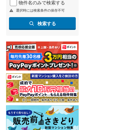
物件名のみで検索する
北海道新幹線
(
0
)
選択時には検索条件の保存不可
山形新幹線
(
44
)
検索する
東海道新幹線
(
45
)
九州新幹線
(
32
)
札幌市営地下鉄東豊線
(
1
)
東京メトロ銀座線
(
12
)
東京メトロ日比谷線
(
34
)
東京メトロ有楽町線
(
32
)
東京メトロ副都心線
(
32
)
都営新宿線
(
40
)
横浜市営地下鉄グリーンライン