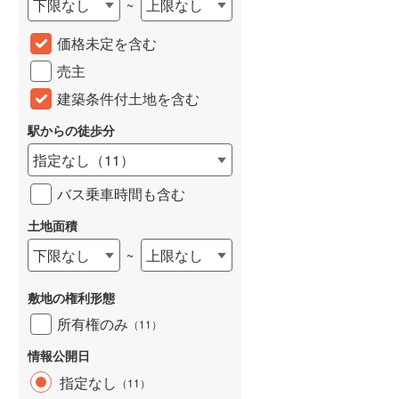
下限なし
上限なし
~
城端線
(
0
)
価格未定を含む
関西本線（JR西日本）
(
44
)
売主
大阪環状線
(
17
)
建築条件付土地を含む
山陽本線（JR西日本）
(
67
)
駅からの徒歩分
姫新線
(
17
)
指定なし
（
11
）
吉備線
(
3
)
バス乗車時間も含む
芸備線
(
10
)
土地面積
下限なし
上限なし
~
可部線
(
6
)
宇部線
(
0
)
敷地の権利形態
山陰本線
(
39
)
所有権のみ
（
11
）
境線
(
1
)
情報公開日
指定なし
（
11
）
奈良線
(
50
)