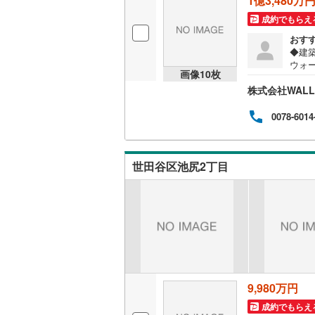
1億3,480万
後藤寺線
(
成約でもらえ
おす
東北新幹
◆建
ウォ
秋田新幹
画像
10
枚
く事
株式会社WAL
産を
山陽新幹
ォー
ガイ
0078-6014
西九州新
地下鉄
札幌市営
世田谷区池尻2丁目
仙台市地
東京メト
東京メト
東京メト
都営浅草
9,980万円
成約でもらえ
都営大江