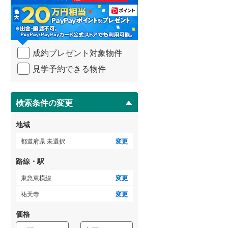
る
・
武蔵野線
(
190
)
条
件
横須賀線
(
67
)
を
成約プレゼント対象物件
マ
青梅線
(
60
)
イ
見学予約できる物件
ペ
小海線
(
1
)
ー
ジ
京浜東北線
(
204
)
に
検索条件の変更
総武線
(
135
)
保
存
地域
御殿場線
(
13
)
す
る
都道府県 未選択
変更
中央本線（JR東海）
(
51
)
路線・駅
太多線
(
2
)
東急東横線
変更
名松線
(
2
)
祐天寺
変更
東海道本線（JR西日本）
(
201
)
価格
小浜線
(
1
)