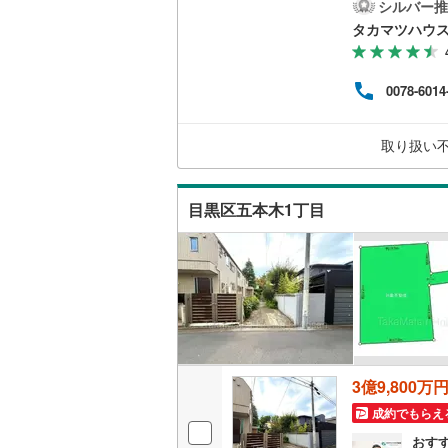
公道
シルバー推
に合
タカマツハウ
南武線
(
57
画一括
し予
横浜線
(
17
ボリ
0078-6014
て、
相模線
(
14
五日市線
(
取り扱い
篠ノ井線
(
目黒区五本木1丁目
常磐線（
伊東線
(
10
身延線
(
46
武豊線
(
1
)
関西本線（
3億9,800万
参宮線
(
0
)
成約でもらえ
大糸線（J
おす