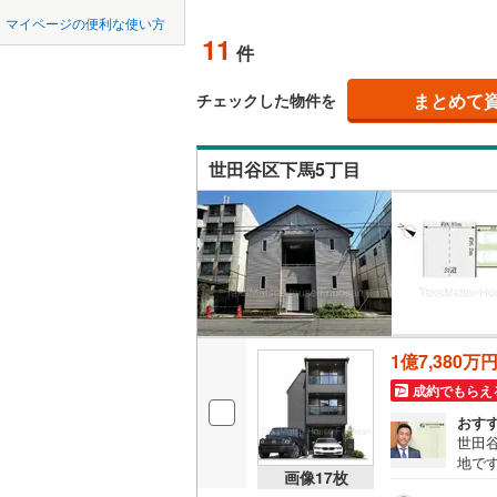
中国
鳥取
北上線
(
0
)
マイページの便利な使い方
オンライ
11
件
山田線
(
2
)
四国
徳島
大湊線
(
0
)
まとめて
オンライ
チェックした物件を
九州・沖縄
福岡
只見線
(
1
)
世田谷区下馬5丁目
奥羽本線
(
男鹿線
(
0
)
0
0
0
0
0
0
該当物件
該当物件
該当物件
該当物件
該当物件
該当物件
件
件
件
件
件
件
羽越本線
(
飯山線
(
0
)
湘南新宿
1億7,380万
(
205
)
成約でもらえ
外房線
(
19
おす
世田谷
成田線
(
20
地で
画像
17
枚
市線「
東金線
(
7
)