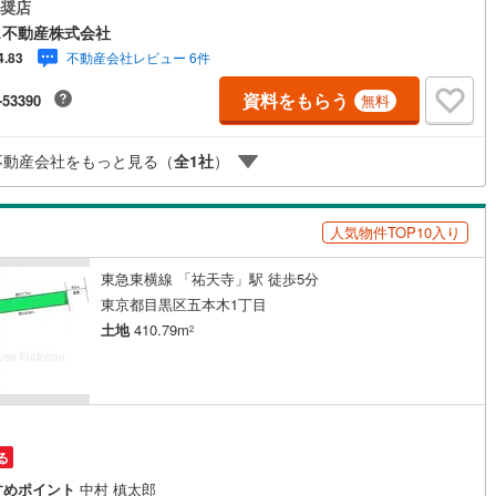
に面し、区画の接道は約6.2m。ハウスメーカーや工務店を選んで、ご希望
奨店
わせた建築計画をご検討いただけます。1区画でのご購入はもちろん、2区
ス不動産株式会社
)
鶴見線
(
12
)
・3億4,680万円でのご購入も可能です。現況は古家ありですが、更地渡
不動産会社レビュー 6件
4.83
定です。参考建物プランもご用意しておりますので、土地の使い方や建物
6
)
根岸線
(
32
)
ューム、ご予算を含めた具体的なご相談も承ります。周辺環境とあわせ
資料をもらう
-53390
無料
ぜひ現地をご確認ください。
3
)
中央本線（JR東日本）
(
220
)
27
)
八高線
(
81
)
不動産会社をもっと見る（
全
1
社
）
2
)
大糸線（JR東日本）
(
1
)
人気物件TOP10入り
各駅停車）
(
61
)
埼京線
(
88
)
東急東横線 「祐天寺」駅 徒歩5分
)
東海道本線（JR東海）
(
81
)
東京都目黒区五本木1丁目
)
飯田線
(
25
)
土地
410.79m
2
高山本線（JR東海）
(
3
)
JR東海）
(
8
)
紀勢本線（JR東海）
(
0
)
円
博多南線
(
6
)
る
R西日本）
(
0
)
北陸本線
(
3
)
すめポイント
中村 槙太郎