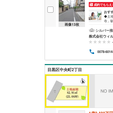
成約でもらえ
桜井線
(
9
)
おす
阪和線
(
47
◆土
寺」
画像
13
枚
おおさか
家族
地面
シルバー推
内子線
(
0
)
住居
株式会社ウィ
学校
鳴門線
(
1
)
子育
店）」
0078-6014
がり
土讃線
(
19
ご見
が可
鹿児島本
とし
目黒区中央町2丁目
スト
三角線
(
2
)
長崎本線
(
佐世保線
(
豊肥本線
(
日南線
(
7
)