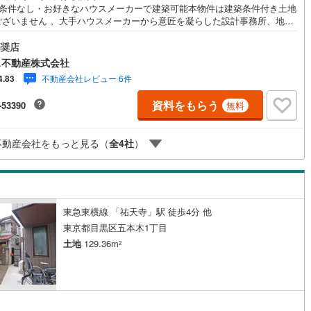
築条件なし・お好きなハウスメーカーで建築可能本物件は建築条件付き土地
2
)
七尾線
(
0
)
ございません 。大手ハウスメーカーから意匠を凝らした設計事務所、地元
務店まで、お客様が自由に建築会社をお選びいただけます。■第一種低層住
高山本線（JR西日本）
(
0
)
用地域内の広大な邸宅地周囲は2階建て中心の戸建てが立ち並ぶ、落ち着い
奨店
種低層住居専用地域に位置しています。敷地面積は124坪超（410.79平
ス不動産株式会社
と、2世帯住宅や大型ガレージハウス、お庭を広く設けた贅沢な平屋プラン
JR西日本）
(
24
)
湖西線
(
15
)
不動産会社レビュー 6件
4.83
、多彩な建築プランをご検討いただけます。■駅徒歩5分、生活利便施設が
圏内に充実東急東横線「祐天寺」駅までフラットな道のりで徒歩5分という
福知山線
(
52
)
資料をもらう
-53390
無料
地です 。駅直結の商業施設「エトモ祐天寺」には東急ストアや各種専門店
うほか、スーパー「まいばすけっと」まで徒歩2分（約140m）、五本木郵
6
)
播但線
(
17
)
まで徒歩3分（約180m）など、周辺環境も整っています。詳細な資料の請
不動産会社をもっと見る（
全
4
社
）
現地のご案内、建築プランのご相談など、お気軽にお問い合わせくださ
津山線
(
3
)
伯備線
(
2
)
)
呉線
(
17
)
東急東横線 「祐天寺」駅 徒歩4分 他
山口線
(
1
)
東京都目黒区五本木1丁目
土地
129.36m
2
0
)
美祢線
(
0
)
因美線
(
2
)
草津線
(
6
)
円