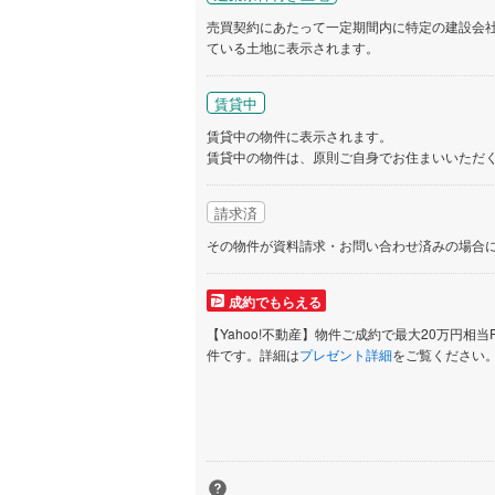
売買契約にあたって一定期間内に特定の建設会
ている土地に表示されます。
いすみ鉄
IGRいわ
賃貸中
賃貸中の物件に表示されます。
弘南鉄道
賃貸中の物件は、原則ご自身でお住まいいただ
由利高原
請求済
長野電鉄
その物件が資料請求・お問い合わせ済みの場合
宇都宮ラ
鹿島臨海
成約でもらえる
【Yahoo!不動産】物件ご成約で最大20万円相当
小湊鐵道
(
件です。詳細は
プレゼント詳細
をご覧ください
上毛電気
流鉄流山
京成本線
(