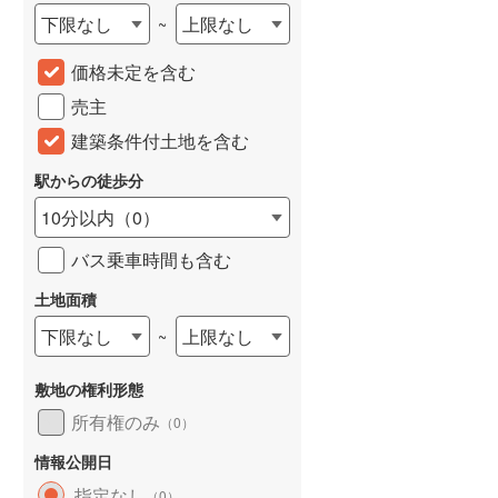
下限なし
上限なし
~
城端線
(
0
)
価格未定を含む
関西本線（JR西日本）
(
58
)
売主
大阪環状線
(
34
)
建築条件付土地を含む
山陽本線（JR西日本）
(
76
)
駅からの徒歩分
姫新線
(
6
)
10分以内
（
0
）
吉備線
(
5
)
バス乗車時間も含む
芸備線
(
12
)
土地面積
可部線
(
28
)
下限なし
上限なし
~
宇部線
(
1
)
敷地の権利形態
山陰本線
(
83
)
所有権のみ
（
0
）
境線
(
1
)
情報公開日
奈良線
(
62
)
指定なし
（
0
）