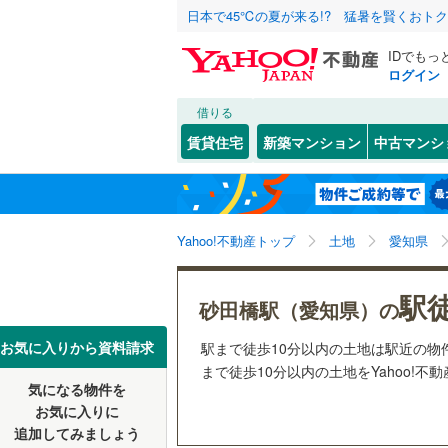
日本で45℃の夏が来る!? 猛暑を賢くおト
IDでもっ
ログイン
借りる
北海道
JR
北海道
函館本線
(
こだわり条件
配置、向き、
賃貸住宅
新築マンション
中古マンシ
石勝線
(
0
)
前道6m
東北
青森
根室本線
(
(
0
)
(
17
)
(
2
平坦地
（
関東
東京
石北本線
(
Yahoo!不動産トップ
土地
愛知県
販売、価格、
常磐線
(
81
信越・北陸
新潟
(
3
)
(
1
)
(
3
駅
更地渡し
砂田橋駅（愛知県）の
高崎線
(
86
東海
愛知
お気に入りから資料請求
駅まで徒歩10分以内の土地は駅近の
立地
両毛線
(
37
まで徒歩10分以内の土地をYahoo!不
烏山線
(
8
)
気になる物件を
最寄りの
近畿
大阪
お気に入りに
石巻線
(
8
)
追加してみましょう
オンライン対