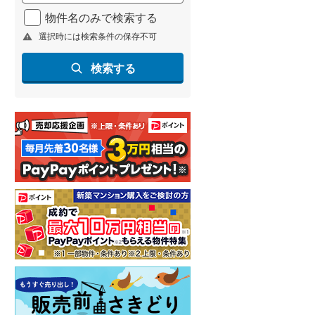
北海道新幹線
(
0
)
物件名のみで検索する
選択時には検索条件の保存不可
山形新幹線
(
38
)
東海道新幹線
(
87
)
検索する
九州新幹線
(
9
)
札幌市営地下鉄東豊線
(
6
)
東京メトロ銀座線
(
52
)
東京メトロ日比谷線
(
77
)
東京メトロ有楽町線
(
78
)
東京メトロ副都心線
(
95
)
都営新宿線
(
84
)
横浜市営地下鉄グリーンライン