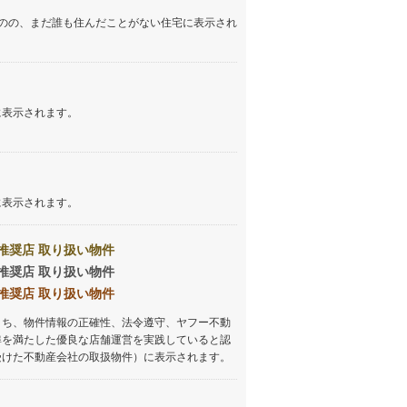
イン
(
1
)
のの、まだ誰も住んだことがない住宅に表示され
しなの鉄道
(
2
)
津軽鉄道
(
0
)
に表示されます。
三陸鉄道リアス線
(
0
)
仙台空港アクセス線
(
5
)
松本電鉄上高地線
(
1
)
に表示されます。
関東鉄道常総線
(
6
)
銚子電気鉄道
(
2
)
推奨店 取り扱い物件
推奨店 取り扱い物件
上信電鉄上信線
(
1
)
推奨店 取り扱い物件
埼玉新都市交通伊奈線
(
40
)
うち、物件情報の正確性、法令遵守、ヤフー不動
準を満たした優良な店舗運営を実践していると認
京成成田高速鉄道アクセス線
(
0
)
受けた不動産会社の取扱物件）に表示されます。
京成千葉線
(
26
)