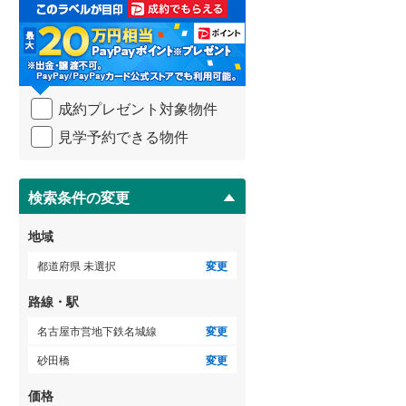
取
る
らえる
成約でもらえる
成約でもらえる
武蔵野線
(
140
)
・
建て
新築一戸建て
新築一戸建て
条
4,980万円
5,880万円
横須賀線
(
89
)
件
.63m
建物面積 106.18m
建物面積 97.19m
2
2
2
を
青梅線
(
71
)
3LDK＋S
3LDK＋S
成約プレゼント対象物件
マ
下鉄名城線 「砂
名古屋市営地下鉄名城線 「砂
名古屋市営地下鉄名城線 
イ
小海線
(
1
)
見学予約できる物件
歩9分 他
田橋」駅 徒歩6分 他
田橋」駅 徒歩6分 他
ペ
ー
京浜東北線
(
289
)
ジ
に
検索条件の変更
総武線
(
293
)
保
存
御殿場線
(
15
)
地域
す
る
中央本線（JR東海）
(
49
)
都道府県 未選択
変更
太多線
(
15
)
路線・駅
名松線
(
0
)
名古屋市営地下鉄名城線
変更
砂田橋
変更
東海道本線（JR西日本）
(
149
)
価格
小浜線
(
1
)