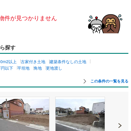
島根
岡山
広島
山口
釜石線
(
0
)
ン内見(相談)可
（
0
）
IT重説可
（
0
）
ナゴヤドーム前矢田
花輪線
(
0
)
)
物件が見つかりません
香川
愛媛
高知
保存した条件を見る
磐越東線
(
1
)
ン対応とは？
佐賀
長崎
熊本
大分
陸羽東線
(
2
)
(
0
)
ら探す
6
)
米坂線
(
0
)
五能線
(
0
)
00m2以上
古家付き土地
建築条件なしの土地
この条件で検索する
この条件で検索する
この条件で検索する
この条件で検索する
この条件で検索する
この条件で検索する
市区町村以下を選択
市区町村を選択す
駅を選択する
0万円以下
平坦地
角地
更地渡し
0
)
白新線
(
0
)
越後線
(
4
)
この条件の一覧を見る
ライン（宇都宮～逗子）
湘南新宿ライン（前橋～小田原）
(
178
)
)
内房線
(
72
)
)
鹿島線
(
0
)
)
東海道本線
(
75
)