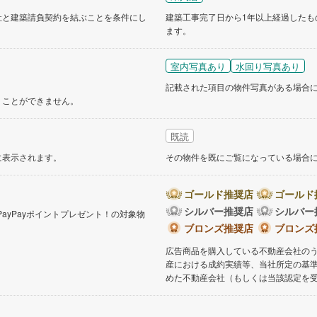
社と建築請負契約を結ぶことを条件にし
建築工事完了日から1年以上経過したも
ます。
道
(
0
)
北越急行ほくほく線
(
0
)
て銀河鉄道
(
1
)
青い森鉄道
(
0
)
室内写真あり
水回り写真あり
記載された項目の物件写真がある場合
弘南線
(
0
)
弘南鉄道大鰐線
(
0
)
くことができません。
鉄道鳥海山ろく線
(
0
)
福島交通飯坂線
(
15
)
既読
長野線
(
0
)
上田電鉄別所線
(
0
)
に表示されます。
その物件を既にご覧になっている場合
イトレール
(
8
)
関東鉄道竜ケ崎線
(
2
)
鉄道大洗鹿島線
(
9
)
ひたちなか海浜鉄道湊線
(
5
)
ゴールド推奨店
ゴールド
シルバー推奨店
シルバー
PayPayポイントプレゼント！の対象物
4
)
千葉都市モノレール
(
31
)
。
ブロンズ推奨店
ブロンズ
鉄道上毛線
(
20
)
秩父鉄道
(
15
)
広告商品を購入している不動産会社の
産における成約実績等、当社所定の基
線
(
23
)
つくばエクスプレス
(
65
)
めた不動産会社（もしくは当該認定を
144
)
京成押上線
(
30
)