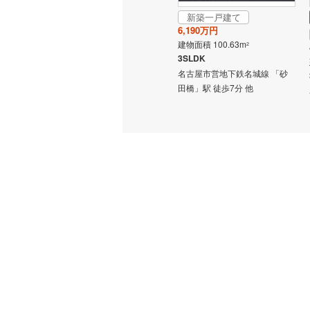
新築一戸建て
成約でもらえる
南武線
(
12
6,190万円
新築一戸建て
建物面積 100.63m
2
6,299万円
横浜線
(
92
3SLDK
建物面積 101.62m
2
相模線
(
64
名古屋市営地下鉄名城線 「砂
3LDK
田橋」駅 徒歩7分 他
線 「砂
名古屋市営地下鉄名城線 「砂
五日市線
(
田橋」駅 徒歩10分 他
篠ノ井線
(
常磐線（
伊東線
(
10
身延線
(
17
武豊線
(
11
関西本線（
参宮線
(
0
)
大糸線（J