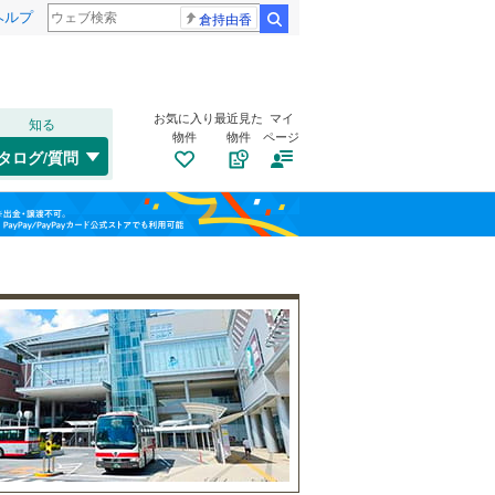
ヘルプ
倉持由香
検索
お気に入り
最近見た
マイ
知る
物件
物件
ページ
千歳線
(
3
)
タログ/質問
日高本線
(
0
)
南道路
（
0
）
福島
宗谷本線
(
0
)
(
2
)
(
4
)
(
5
)
古家あり
（
0
）
栃木
群馬
山梨
東北本線
(
160
)
川越線
(
53
)
(
3
)
(
4
)
(
13
)
吾妻線
(
1
)
日光線
(
13
)
仙石線
(
43
)
小学校まで1km以内
（
0
）
和歌山
大船渡線
(
0
)