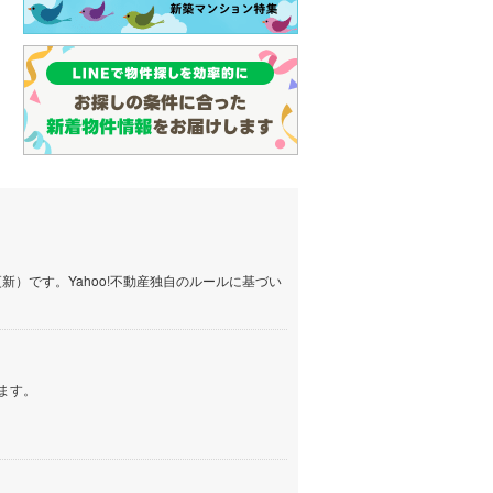
(
29
)
名古屋市営地下鉄鶴舞線
(
68
)
名古屋市営地下鉄名港線
(
21
)
OsakaMetro長堀鶴見緑地線
(
22
)
OsakaMetro谷町線
(
44
)
OsakaMetro千日前線
(
23
)
神戸市営地下鉄海岸線
(
6
)
）です。Yahoo!不動産独自のルールに基づい
福岡市地下鉄七隈線
(
47
)
函館市電宝来・谷地頭線
(
0
)
ます。
真岡鐵道
(
3
)
山形鉄道フラワー長井線
(
0
)
えちごトキめき鉄道妙高はねうまラ