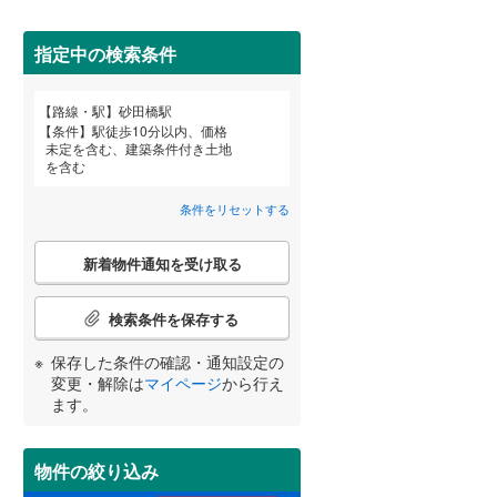
田沢湖線
(
0
)
指定中の検索条件
八戸線
(
0
)
磐越西線
(
0
)
詳しく見る
路線・駅
砂田橋駅
宮崎
鹿児島
沖縄
条件
駅徒歩10分以内、価格
陸羽西線
(
0
)
未定を含む、建築条件付き土地
を含む
左沢線
(
0
)
条件をリセットする
津軽線
(
0
)
する
る
条件をリセットする
条件をリセットする
条件をリセットする
条件をリセットする
条件をリセットする
条件をリセットする
こ
信越本線
(
3
)
新着物件通知を受け取る
の
検
弥彦線
(
0
)
索
検索条件を保存する
条
総武本線
(
106
)
件
保存した条件の確認・通知設定の
で
変更・解除は
マイページ
から行え
通
ます。
京葉線
(
30
)
知
を
久留里線
(
19
)
受
物件の絞り込み
け
山手線
(
194
)