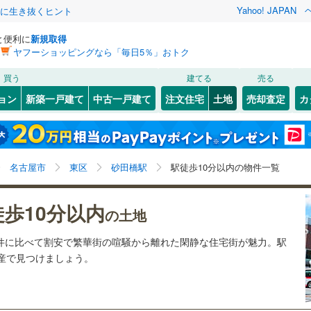
Yahoo! JAPAN
クに生き抜くヒント
と便利に
新規取得
ヤフーショッピングなら「毎日5％」おトク
検索条件を保存しました
買う
建てる
売る
5
)
札沼線
(
5
)
建ち方、日当たり
ョン
新築一戸建て
中古一戸建て
注文住宅
土地
売却査定
カ
この検索条件の新着物件通知は、
マイページ
から設定できます。
室蘭本線
(
0
)
以上
（
0
）
角地
（
0
）
岩手
宮城
秋田
山形
4
)
富良野線
(
0
)
0
)
(
19
)
(
3
)
(
0
)
(
1
)
(
0
)
(
0
)
0
）
整形地
（
0
）
砂田橋駅、駅徒歩10分以内、価格未定を含む、建築条
神奈川
埼玉
千葉
茨城
0
)
釧網本線
(
0
)
名古屋市
東区
砂田橋駅
駅徒歩10分以内の物件一覧
件付き土地を含む
契約、入居関連など
)
水郡線
(
5
)
総合リハビリセンター
長野
富山
石川
福井
)
(
2
)
(
2
)
(
5
)
(
5
)
(
4
)
徒歩10分以内
（
0
）
第一種低層住居専用地域
（
0
）
の土地
)
上越線
(
0
)
閉じる
閉じる
お気に入りリストを見る
お気に入りリストを見る
閉じる
閉じる
岐阜
静岡
三重
物件に比べて割安で繁華街の喧騒から離れた閑静な住宅街が魅力。駅
検索条件を保存する
)
水戸線
(
2
)
動産で見つけましょう。
仙山線
(
17
)
マイページ
駅が始発駅
（
0
）
海まで2km以内
（
0
）
兵庫
京都
滋賀
奈良
(
8
)
気仙沼線
(
1
)
応