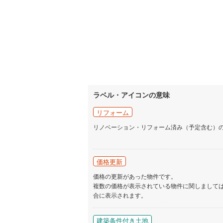
名古屋市
名古屋市
京都市営
OsakaMe
ラベル・アイコンの意味
OsakaMe
リフォーム
OsakaMe
リノベーション・リフォーム済み（予定含む）
福岡市地
価格更新
私鉄・その他
札幌市電
(
価格の更新があった物件です。
道南いさ
複数の価格が表示されている物件に関しまして
合に表示されます。
阿武隈急
秋田内陸
建築条件付き土地