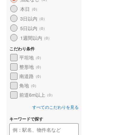
和歌山線
(
44
)
本日
（
0
）
3日以内
東西線
(
14
)
（
0
）
5日以内
（
0
）
予讃線
(
7
)
1週間以内
（
0
）
高徳線
(
8
)
こだわり条件
牟岐線
(
2
)
平坦地
（
0
）
山陽本線（JR九州）
(
1
)
整形地
（
0
）
篠栗線
(
10
)
南道路
（
0
）
角地
指宿枕崎線
(
62
)
（
0
）
前道6m以上
（
0
）
筑肥線
(
12
)
すべてのこだわりを見る
久大本線
(
6
)
キーワードで探す
日田彦山線
(
5
)
筑豊本線
(
6
)