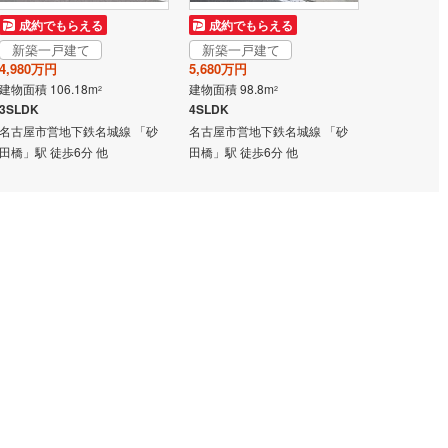
成約でもらえる
成約でもらえる
成約でも
6
)
鶴見線
(
14
)
新築一戸建て
新築一戸建て
新築一戸
4,980万円
5,680万円
6,190万円
)
根岸線
(
26
)
建物面積 106.18m
建物面積 98.8m
建物面積 100
2
2
)
中央本線（JR東日本）
(
248
)
3SLDK
4SLDK
3LDK
名古屋市営地下鉄名城線 「砂
名古屋市営地下鉄名城線 「砂
名古屋市営地
53
)
八高線
(
102
)
田橋」駅 徒歩6分 他
田橋」駅 徒歩6分 他
田橋」駅 徒
1
)
大糸線（JR東日本）
(
1
)
各駅停車）
(
59
)
埼京線
(
203
)
)
東海道本線（JR東海）
(
216
)
)
飯田線
(
91
)
)
高山本線（JR東海）
(
2
)
JR東海）
(
29
)
紀勢本線（JR東海）
(
2
)
博多南線
(
0
)
R西日本）
(
0
)
北陸本線
(
0
)