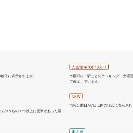
営地下鉄東山線
(
91
)
名古屋市営地下鉄名城線
(
116
)
営地下鉄桜通線
(
89
)
名古屋市営地下鉄上飯田線
(
20
)
地下鉄烏丸線
(
55
)
京都市営地下鉄東西線
(
50
)
tro今里筋線
(
29
)
OsakaMetro御堂筋線
(
46
)
tro四つ橋線
(
12
)
OsakaMetro中央線
(
19
)
人気物件TOP10入り
tro堺筋線
(
9
)
神戸市営地下鉄西神・山手線
(
14
)
の物件に表示されます。
市区町村・駅ごとのランキング（火曜更新
て表示しています。
下鉄空港線
(
16
)
福岡市地下鉄箱崎線
(
5
)
NEW
2
)
函館市電
(
0
)
情報公開日が7日以内の場合に表示され
りび鉄道
(
0
)
わたらせ渓谷鐵道
(
5
)
はそのうちの１つ以上に更新があった場
行
(
5
)
会津鉄道
(
1
)
縦貫鉄道
(
0
)
しなの鉄道北しなの線
(
0
)
未入居