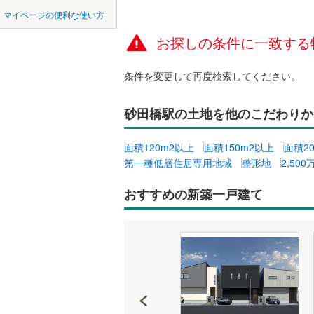
中国
鳥取
北上線
(
0
)
マイページの便利な使い方
オンライ
自由ケ丘
茶屋ケ坂
山田線
(
0
)
(
1
お探しの条件に一致する
四国
徳島
(
3
)
(
2
)
大湊線
(
0
)
オンライ
条件を変更して再度検索してください。
九州・沖縄
福岡
只見線
(
1
)
砂田橋駅の土地を他のこだわりか
奥羽本線
(
男鹿線
(
0
)
0
0
0
0
0
0
面積120m2以上
面積150m2以上
面積2
該当物件
該当物件
該当物件
該当物件
該当物件
該当物件
件
件
件
件
件
件
第一種低層住居専用地域
整形地
2,50
羽越本線
(
飯山線
(
0
)
おすすめの新築一戸建て
湘南新宿
(
219
)
外房線
(
57
成田線
(
22
東金線
(
16