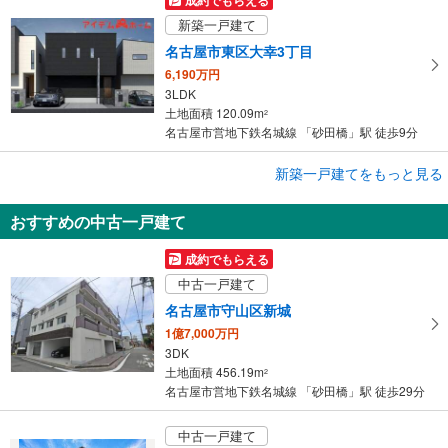
新築一戸建て
名古屋市東区大幸3丁目
6,190万円
3LDK
土地面積 120.09m
2
名古屋市営地下鉄名城線 「砂田橋」駅 徒歩9分
成約でもらえる
新築一戸建てをもっと見る
新築一戸建て
おすすめの中古一戸建て
名古屋市東区前浪町
4,980万円
成約でもらえる
3SLDK
中古一戸建て
土地面積 75.86m
2
名古屋市営地下鉄名城線 「砂田橋」駅 徒歩6分
名古屋市守山区新城
1億7,000万円
3DK
土地面積 456.19m
2
名古屋市営地下鉄名城線 「砂田橋」駅 徒歩29分
中古一戸建て