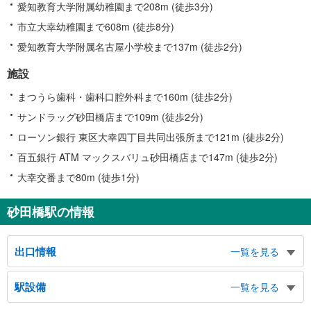
愛知教育大学附属幼稚園まで208m (徒歩3分)
市立大幸幼稚園まで608m (徒歩8分)
愛知教育大学附属名古屋小学校まで137m (徒歩2分)
施設
まつうら歯科・歯科口腔外科まで160m (徒歩2分)
サンドラッグ砂田橋店まで109m (徒歩2分)
ローソン銀行 東区大幸四丁目共同出張所まで121m (徒歩2分)
百五銀行 ATM マックスバリュ砂田橋店まで147m (徒歩2分)
大幸交番まで80m (徒歩1分)
砂田橋駅の情報
出口情報
一覧を見る
１出口
駅設備
一覧を見る
市バス２・４・５・６・８番のりば、矢田中学校、愛知教育大学附属名古屋小
学校（幼）、愛知教育大学附属名古屋中学校、至学館高等学校、名古屋大学医
バリアフリー状況