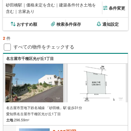
砂田橋駅｜価格未定を含む｜建築条件付き土地を
条件変更
含む｜古家あり
おすすめ順
検索条件保存
通知設定
2
件
すべての物件をチェックする
名古屋市千種区光が丘1丁目
名古屋市営地下鉄名城線 「砂田橋」駅 徒歩31分
愛知県名古屋市千種区光が丘1丁目
土地
296.59m
2