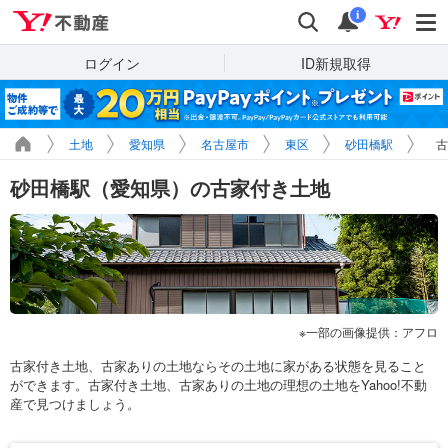
Yahoo!不動産
検索
通知
i
ログイン
ID新規取得
土地
愛知県
名古屋市
東区
砂田橋駅
古
砂田橋駅（愛知県）の古家付き土地
一部の画像提供：アフロ
古家付き土地、古家ありの土地ならその土地に家がある状態を見ること
ができます。古家付き土地、古家ありの土地の理想の土地をYahoo!不動
産で見つけましょう。