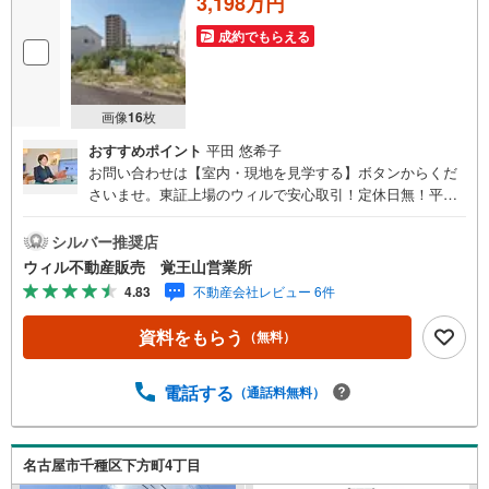
3,198万円
成約でもらえる
画像
16
枚
おすすめポイント
平田 悠希子
お問い合わせは【室内・現地を見学する】ボタンからくだ
さいませ。東証上場のウィルで安心取引！定休日無！平日
特典あり！住宅ローンもお任せ下さい！年間800組以上を担
当する専門部署が、あなたの住宅ローンをお手伝い！リフ
シルバー推奨店
ォーム・リノベも併せて相談可能！お子様連れのご家族も
ウィル不動産販売 覚王山営業所
落ち着いてお話ができるよう、キッズスペースを設置して
4.83
不動産会社レビュー 6件
います。【営業時間 10:00-19:00】（年中無休）上記時間は
お電話が繋がりやすくなっております。ぜひお気軽にご連
資料をもらう
（無料）
絡下さい！約89坪の建築条件なしの土地！→お好きな会社
で建築可能です！南北両面に接道しています！間口が広い
土地です！小学校徒歩8分！解体更地渡し！
電話する
（通話料無料）
名古屋市千種区下方町4丁目