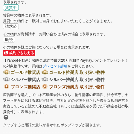
表示されます。
賃貸中
賃貸中の物件に表示されます。
賃貸中の物件は、原則ご自身でお住まいいただくことができません。
請求済
その物件が資料請求・お問い合わせ済みの場合に表示されます。
既読
その物件を既にご覧になっている場合に表示されます。
成約でもらえる
【Yahoo!不動産】物件ご成約で最大20万円相当PayPayポイントプレゼント！
の対象物件です。詳細は
プレゼント詳細
をご覧ください。
ゴールド推奨店
ゴールド推奨店 取り扱い物件
シルバー推奨店
シルバー推奨店 取り扱い物件
ブロンズ推奨店
ブロンズ推奨店 取り扱い物件
広告商品を購入している不動産会社のうち、物件情報の正確性、法令遵守、ヤ
フー不動産における成約実績等、当社所定の基準を満たした優良な店舗運営を
実践していると認めた不動産会社（もしくは当該認定を受けた不動産会社の取
扱物件）に表示されます。
タップすると用語の意味が書かれたポップアップが開きます。