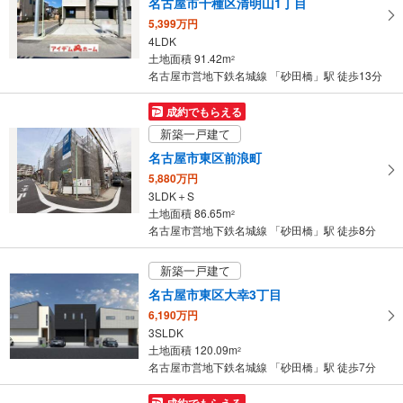
名古屋市千種区清明山1丁目
る
5,399万円
・
4LDK
条
土地面積 91.42m
2
件
名古屋市営地下鉄名城線 「砂田橋」駅 徒歩13分
を
マ
成約でもらえる
イ
新築一戸建て
ペ
名古屋市東区前浪町
ー
5,880万円
ジ
3LDK＋S
に
土地面積 86.65m
2
保
名古屋市営地下鉄名城線 「砂田橋」駅 徒歩8分
存
す
新築一戸建て
る
名古屋市東区大幸3丁目
6,190万円
3SLDK
土地面積 120.09m
2
名古屋市営地下鉄名城線 「砂田橋」駅 徒歩7分
成約でもらえる