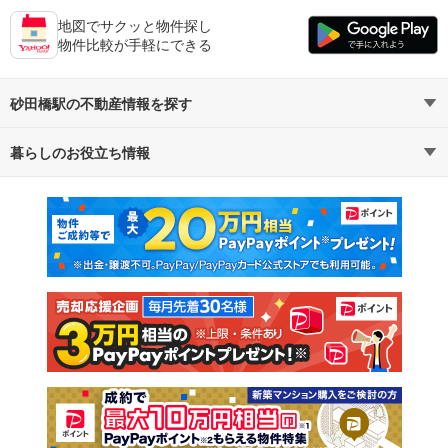
地図でサクッと物件探し
物件比較が手軽にできる
砂田橋駅の不動産情報を探す
暮らしのお役立ち情報
不動産・住宅
賃貸住宅
マンションカタログ
教えて！住まいの先生
新築マンション
中古マンション
新築一戸建て
中古一戸建て
注文住宅
土地
売却査定