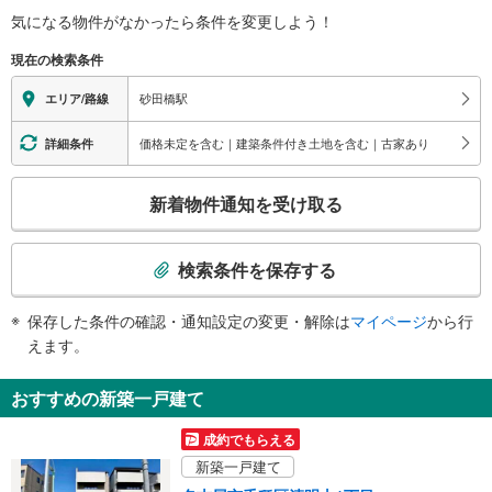
学部保健学科、砂田橋会館、鍋屋上野浄水場、サンコート砂田橋、市営宮ノ腰
気になる物件がなかったら
条件を変更しよう！
※段差なしでの移動経路
荘、市営前浪荘、アーバニア大幸南、大幸会館、大幸南一・二丁目、前浪町、
（○：有り △：要駅員設備 ×：無し）
宮の腰町、砂田橋一・五丁目、あんどう歯科クリニック、いなほクリニック
現在の検索条件
地上⇔改札⇔ホーム：○
２出口
エレベータ
砂田橋駅
エリア/路線
市バス０・７番のりば、ゆとりーとライン、大幸三・四丁目、大幸砂田橋クリ
・各ホーム⇔改札
ニック
・２番出口
価格未定を含む｜建築条件付き土地を含む｜古家あり
詳細条件
３出口
・３番出口（２基）
市バス１番のりば、砂田橋小学校、名古屋中学校、名古屋高等学校、砂田橋
エスカレータ
こ
二・三・五丁目
新着物件通知を受け取る
・各ホーム⇔改札
の
・１番出口
検
・２番出口
索
検索条件を保存する
トイレ
条
《多機能トイレ》
件
保存した条件の確認・通知設定の変更・解除は
マイページ
から行
・改札外（２番出口方面）
で
えます。
その他
通
・ＡＥＤ
知
おすすめの新築一戸建て
を
受
成約でもらえる
け
新築一戸建て
取