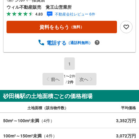
心取引！定休日無！平日特典あり！住宅ローンもお任せ下
ウィル不動産販売 覚王山営業所
さい！年間800組以上を担当する専門部署が、あなたの住宅
4.83
不動産会社レビュー 6件
ローンをお手伝い！リフォーム・リノベも併せて相談可
能！お子様連れのご家族も落ち着いてお話ができるよう、
資料をもらう
（無料）
キッズスペースを設置しています。【営業時間 10:00-19:0
0】（年中無休）上記時間はお電話が繋がりやすくなってお
ります。ぜひお気軽にご連絡下さい！現地を見学される場
電話する
（通話料無料）
合は「室内・現地を見学する（無料）」ボタンよりご希望
の日時をご記入いただけますとスムーズにご案内が可能で
す。
1
1
〜
2
件
前へ
次へ
/
2
件
砂田橋駅の土地面積ごとの価格相場
土地面積（該当物件数）
平均価格
50m
～100m
未満
（
4
件）
3,352万円
2
2
100m
～150m
未満
（
4
件）
3,072万円
2
2