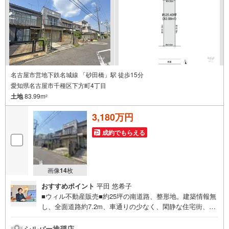
名古屋市営地下鉄名城線 「砂田橋」駅 徒歩15分
愛知県名古屋市千種区下方町4丁目
土地
83.99m
2
3,180万円
成約でもらえる
画像
14
枚
おすすめポイント
平田 悠希子
■ウィル不動産販売■約25坪の南道路、整形地。建築情報無
し、全面道路約7.2m、車通りの少なく、閑静な住宅街、周
辺に高い建物はございません、参考プラン図ご提示可能で
す！＝＝＝＝＝＝＝＝＝＝＝＝＝＝東証上場のウィルで安
シルバー推奨店