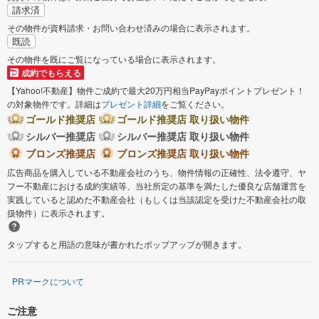
請求済
その物件が資料請求・お問い合わせ済みの場合に表示されます。
既読
その物件を既にご覧になっている場合に表示されます。
成約でもらえる
【Yahoo!不動産】物件ご成約で最大20万円相当PayPayポイントプレゼント！
の対象物件です。詳細は
プレゼント詳細
をご覧ください。
ゴールド推奨店
ゴールド推奨店 取り扱い物件
シルバー推奨店
シルバー推奨店 取り扱い物件
ブロンズ推奨店
ブロンズ推奨店 取り扱い物件
広告商品を購入している不動産会社のうち、物件情報の正確性、法令遵守、ヤ
フー不動産における成約実績等、当社所定の基準を満たした優良な店舗運営を
実践していると認めた不動産会社（もしくは当該認定を受けた不動産会社の取
扱物件）に表示されます。
タップすると用語の意味が書かれたポップアップが開きます。
PRマークについて
ご注意