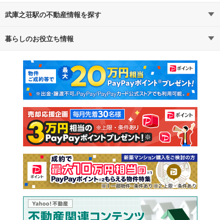
武庫之荘駅の不動産情報を探す
暮らしのお役立ち情報
不動産・住宅
賃貸住宅
マンションカタログ
教えて！住まいの先生
新築マンション
中古マンション
新築一戸建て
中古一戸建て
注文住宅
土地
売却査定