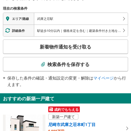
（○：有り △：要駅員設備 ×：無し）
現在の検索条件
地上⇔改札⇔ホーム：○
エレベータ
武庫之荘駅
エリア/路線
・各ホーム⇔改札内連絡通路
・南改札⇔地上出口
駅徒歩10分以内｜価格未定を含む｜建築条件付き土地を含む
詳細条件
トイレ
こ
《多機能トイレ》
新着物件通知を受け取る
・神戸三宮方面ホーム上
の
《車椅子対応》《ベビーベッド》
検
・北改札内
索
検索条件を保存する
スロープ
条
・大阪梅田方面ホーム⇔北改札
件
保存した条件の確認・通知設定の変更・解除は
マイページ
から行
・南改札エレベータ前⇔地上出口
で
えます。
その他
通
・ＡＥＤ
知
おすすめの新築一戸建て
・盲導鈴
を
受
成約でもらえる
け
新築一戸建て
取
尼崎市武庫之荘本町1丁目
る
6,980万円