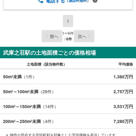
電話する
（通話料無料）
明いたします。・車でご自宅や最寄り駅等、ご指定の場所
まで送迎します。・チャイルドシートのご用意ございま
す。◎個別FP相談会 無料物件のご紹介だけでなく住宅ロ
ーン・資金のご相談、まずは家探しについて話を聞きたい
1
という方も大歓迎です！年間8000棟以上の限定物件を発表
しているオープンハウスだから出会える物件が多数ござい
1
〜
6
件
前へ
次へ
ます。ぜひお気軽にご連絡・ご相談ください！※限定物件:
/
6
件
当社のみ、もしくは当社を含めた数社でのみご紹介可能な
オープンハウス・ディベロップメントの物件
武庫之荘駅の土地面積ごとの価格相場
土地面積（該当物件数）
平均価格
50m
未満
（
1
件）
1,380万円
2
50m
～100m
未満
（
28
件）
2,757万円
2
2
100m
～150m
未満
（
14
件）
3,531万円
2
2
200m
～250m
未満
（
4
件）
7,280万円
2
2
物件が所在する市区町村を対象とした平均価格を表示しています。