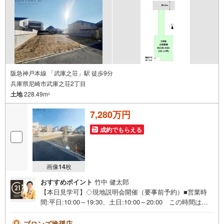
社ホームページへは「C21アクロス」で検索！
阪急神戸本線 「武庫之荘」駅 徒歩9分
兵庫県尼崎市武庫之荘2丁目
土地
228.49m
2
7,280万円
成約でもらえる
画像
14
枚
おすすめポイント
竹中 健太郎
【本日見学可】◇現地説明会開催（要事前予約）■営業時
間:平日:10:00～19:30、土日:10:00～20:00 この時間はお
電話でのご案内がスムーズです。【物件の特徴】・阪急武
庫之荘駅徒歩9分の第一種低層地域に指定された閑静な住宅
ブロンズ推奨店