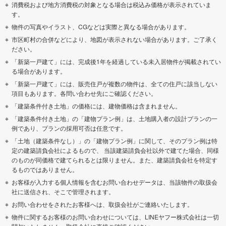
消費税および地方消費税の対象となる場合は税込み価格が表示されていま
す。
物件の写真やイラスト、CGなどは実際と異なる場合があります。
市区町村の合併などにより、地図が表示されない場合があります。ご了承く
ださい。
「新築一戸建て」には、完成後1年を経過している未入居物件が掲載されてい
る場合があります。
「新築一戸建て」には、販売住戸が複数の物件は、全ての住戸に該当しない
項目もあります。各問い合わせ先にご確認ください。
「建築条件付き土地」の価格には、建物価格は含まれません。
「建築条件付き土地」の「建物プラン例」は、土地購入者の設計プランの一
例であり、プランの採用可否は任意です。
「土地（建築条件なし）」の「建物プラン例」に関して、そのプラン例は特
定の建築請負会社によるもので、 当該建築請負会社以外で建てた場合、同様
のものが同価格で建てられるとは限りません。また、建築請負会社を特定す
るものではありません。
お客様が入力する個人情報を含むお問い合わせデータは、当該物件の取扱会
社に送信され、そこで管理されます。
お問い合わせをされたお客様へは、取扱会社がご連絡いたします。
物件に関するお客様のお問い合わせについては、LINEヤフー株式会社は一切