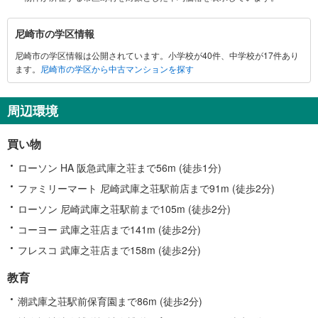
尼
尼崎市の学区情報
崎
尼崎市の学区情報は公開されています。小学校が40件、中学校が17件あり
市
ます。
尼崎市の学区から中古マンションを探す
に
関
す
周辺環境
る
情
買い物
報
ローソン HA 阪急武庫之荘まで56m (徒歩1分)
ファミリーマート 尼崎武庫之荘駅前店まで91m (徒歩2分)
ローソン 尼崎武庫之荘駅前まで105m (徒歩2分)
コーヨー 武庫之荘店まで141m (徒歩2分)
フレスコ 武庫之荘店まで158m (徒歩2分)
教育
潮武庫之荘駅前保育園まで86m (徒歩2分)