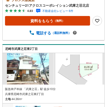
地エリアに全2区画の分譲地誕生です。＝＝センチュリー21
センチュリー21アクロスコーポレイション武庫之荘北店
アクロスグループの3つの特徴＝＝＝■センチュリー21グル
4.83
不動産会社レビュー 6件
ープで28年連続No.1（1997年～2024年兵庫地区仲介実績）
尼崎・伊丹・西宮・宝塚にて8店舗展開中。阪神間での購
資料をもらう
（無料）
入や売却は当店にお任せ下さい■お客様駐車場、キッズスペ
ース完備 8店舗すべて駅前にございますが、お車でのお越
しも大歓迎です。 お子様連れでもご安心ください。■取り
電話する
（通話料無料）
扱い物件多数ございます。 地域密着の当店では2000万円
台の新築戸建や、1000万円台の中古マンションを始め多数
物件を取り扱っています。Yahoo！不動産に掲載しきれな
尼崎市武庫之荘東2丁目
い物件もご紹介できます。お気軽にお問合せください。弊
社ホームページへは「C21アクロス」で検索！
阪急神戸本線 「武庫之荘」駅 徒歩10分
兵庫県尼崎市武庫之荘東2丁目
土地
44.36m
2