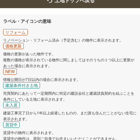
土地トップへ戻る
ラベル・アイコンの意味
リフォーム
リノベーション・リフォーム済み（予定含む）の物件に表示されます。
価格更新
価格の更新があった物件です。
複数の価格が表示されている物件に関しましてはそのうちの１つ以上に更新が
あった場合に表示されます。
NEW
情報公開日が7日以内の場合に表示されます。
建築条件付き土地
売買契約にあたって一定期間内に特定の建設会社と建築請負契約を結ぶことを
条件にしている土地に表示されます。
未入居
建築工事完了日から1年以上経過したものの、まだ誰も住んだことがない住宅に
表示されます。
賃貸中
賃貸中の物件に表示されます。
賃貸中の物件は、原則ご自身でお住まいいただくことができません。