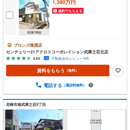
1,380万円
成約でもらえる
画像
19
枚
ブロンズ推奨店
センチュリー21アクロスコーポレイション武庫之荘北店
4.83
不動産会社レビュー 6件
資料をもらう
（無料）
電話する
（通話料無料）
尼崎市南武庫之荘5丁目