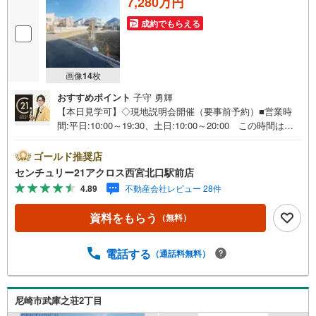
7,280万円
成約でもらえる
画像
14
枚
おすすめポイント
子守 勇輝
【本日見学可】◇現地説明会開催（要事前予約）■営業時
間:平日:10:00～19:30、土日:10:00～20:00 この時間はお
電話でのご案内がスムーズです。【物件の特徴】・阪急武
庫之荘駅徒歩9分の第一種低層地域に指定された閑静な住宅
ゴールド推奨店
地エリアに全2区画の分譲地誕生です。＝＝センチュリー21
センチュリー21アクロス西宮北口駅前店
アクロスグループの3つの特徴＝＝＝■センチュリー21グル
4.89
不動産会社レビュー 28件
ープで28年連続No.1（1997年～2024年兵庫地区仲介実績）
尼崎・伊丹・西宮・宝塚にて8店舗展開中。阪神間での購
資料をもらう
（無料）
入や売却は当店にお任せ下さい■お客様駐車場、キッズスペ
ース完備 8店舗すべて駅前にございますが、お車でのお越
しも大歓迎です。 お子様連れでもご安心ください。■取り
電話する
（通話料無料）
扱い物件多数ございます。 地域密着の当店では2000万円
台の新築戸建や、1000万円台の中古マンションを始め多数
物件を取り扱っています。Yahoo！不動産に掲載しきれな
尼崎市武庫之荘2丁目
い物件もご紹介できます。お気軽にお問合せください。弊