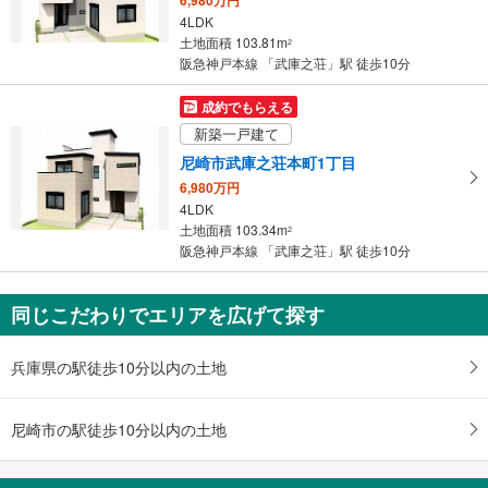
・
4LDK
条
土地面積 103.81m
2
件
阪急神戸本線 「武庫之荘」駅 徒歩10分
を
マ
成約でもらえる
イ
新築一戸建て
ペ
尼崎市武庫之荘本町1丁目
ー
6,980万円
ジ
4LDK
に
土地面積 103.34m
2
保
阪急神戸本線 「武庫之荘」駅 徒歩10分
存
す
同じこだわりでエリアを広げて探す
る
兵庫県の駅徒歩10分以内の土地
尼崎市の駅徒歩10分以内の土地