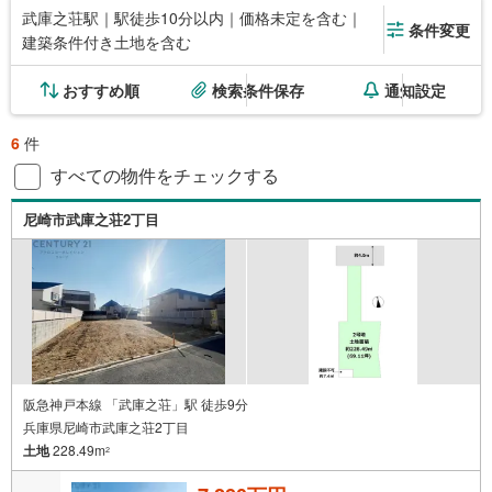
武庫之荘駅｜駅徒歩10分以内｜価格未定を含む｜
条件変更
建築条件付き土地を含む
おすすめ順
検索条件保存
通知設定
6
件
すべての物件をチェックする
尼崎市武庫之荘2丁目
阪急神戸本線 「武庫之荘」駅 徒歩9分
兵庫県尼崎市武庫之荘2丁目
土地
228.49m
2