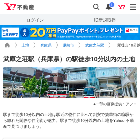
Yahoo!不動産
検索
通知
i
ログイン
ID新規取得
土地
兵庫県
尼崎市
武庫之荘駅
駅徒歩10分
武庫之荘駅（兵庫県）の駅徒歩10分以内の土地
一部の画像提供：アフロ
駅まで徒歩10分以内の土地は駅近の物件に比べて割安で繁華街の喧騒か
ら離れた閑静な住宅街が魅力。駅まで徒歩10分以内の土地をYahoo!不動
産で見つけましょう。