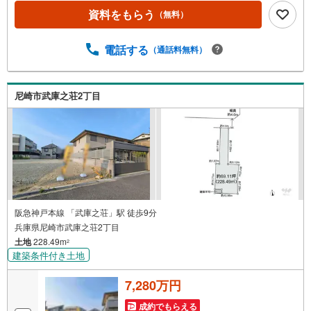
地！■弊社の特徴について東証上場「ウィル不動産販売」阪
資料をもらう
（無料）
神間・北摂・名古屋・東京に店舗展開しております。当社
オリジナルの物件管理システム「ウィリングナビ」で取引
事例・売出物件など一挙に比較、ご説明いたします。お買
電話する
（通話料無料）
い換え・リフォーム・ローン相談等お住まいに関わること
は何でもご相談ください。弊社独自のお得な「平日会員制
度」あります。現地待ち合わせや物件最寄り駅までの送迎
尼崎市武庫之荘2丁目
も可能です。まずはお気軽にお電話を！【定休日】なし・
年末年始・他【営業時間】10:00～19:00駐車場・キッズス
ペースもございます。
阪急神戸本線 「武庫之荘」駅 徒歩9分
兵庫県尼崎市武庫之荘2丁目
土地
228.49m
2
建築条件付き土地
7,280万円
成約でもらえる