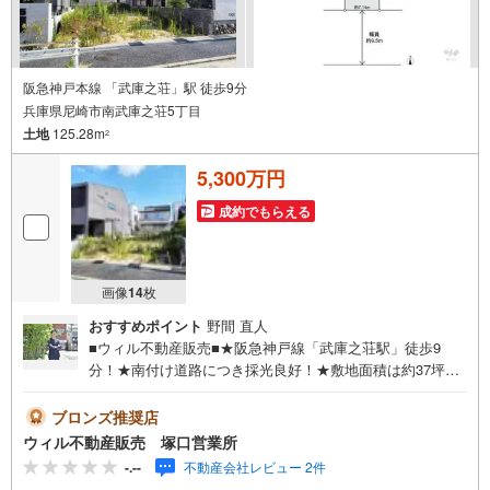
阪急神戸本線 「武庫之荘」駅 徒歩9分
兵庫県尼崎市南武庫之荘5丁目
土地
125.28m
2
5,300万円
成約でもらえる
画像
14
枚
おすすめポイント
野間 直人
■ウィル不動産販売■★阪急神戸線「武庫之荘駅」徒歩9
分！★南付け道路につき採光良好！★敷地面積は約37坪の
広さ！★更地渡し予定！★建築条件なしのためお好きなハ
ウスメーカー・工務店での建築可能！◇総区画数2区画の分
ブロンズ推奨店
譲地！◇『立花小学校』から徒歩10分！◇『南武庫之荘中
ウィル不動産販売 塚口営業所
学校』から徒歩3分！◇最寄りバス停より阪急・JR・阪神
-.--
不動産会社レビュー 2件
の3Wayアクセス可能！◇徒歩圏内に生活施設が充実した立