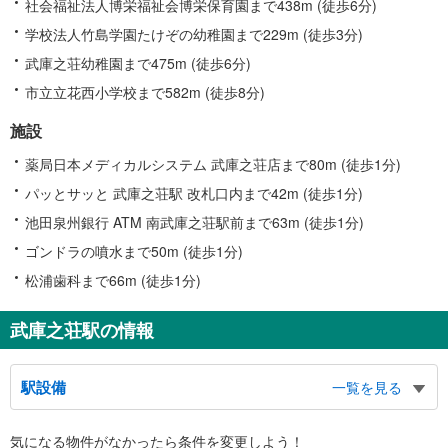
社会福祉法人博栄福祉会博栄保育園まで438m (徒歩6分)
学校法人竹島学園たけぞの幼稚園まで229m (徒歩3分)
武庫之荘幼稚園まで475m (徒歩6分)
市立立花西小学校まで582m (徒歩8分)
施設
薬局日本メディカルシステム 武庫之荘店まで80m (徒歩1分)
パッとサッと 武庫之荘駅 改札口内まで42m (徒歩1分)
池田泉州銀行 ATM 南武庫之荘駅前まで63m (徒歩1分)
ゴンドラの噴水まで50m (徒歩1分)
松浦歯科まで66m (徒歩1分)
武庫之荘駅の情報
駅設備
一覧を見る
バリアフリー状況
気になる物件がなかったら
条件を変更しよう！
※段差なしでの移動経路