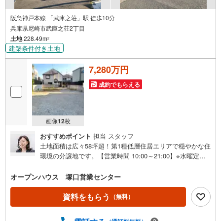
阪急神戸本線 「武庫之荘」駅 徒歩10分
兵庫県尼崎市武庫之荘2丁目
土地
228.49m
2
建築条件付き土地
7,280万円
成約でもらえる
画像
12
枚
おすすめポイント
担当 スタッフ
土地面積は広々58坪超！第1種低層住居エリアで穏やかな住
環境の分譲地です。【営業時間 10:00～21:00】※水曜定休
上記時間はお電話が繋がりやすくなっております。ぜひお
気軽にご連絡ください！現地を見学される場合は「室内・
オープンハウス 塚口営業センター
現地を見学する（無料）」ボタンよりご希望の日時をご記
入いただけますとスムーズにご案内が可能です。◎現地の
資料をもらう
（無料）
ご案内について・平日や夜遅い時間帯もご案内が可能 ※定
休日を除く・経験豊富なスタッフが物件詳細を丁寧にご説