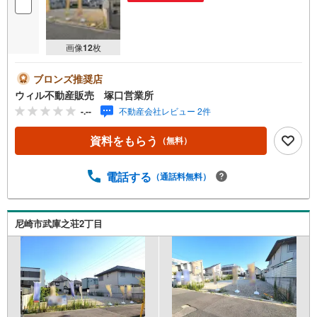
画像
12
枚
ブロンズ推奨店
ウィル不動産販売 塚口営業所
-.--
不動産会社レビュー 2件
資料をもらう
（無料）
電話する
（通話料無料）
尼崎市武庫之荘2丁目