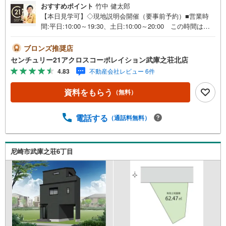
おすすめポイント
竹中 健太郎
【本日見学可】◇現地説明会開催（要事前予約）■営業時
間:平日:10:00～19:30、土日:10:00～20:00 この時間はお
電話でのご案内がスムーズです。【物件の特徴】・ピュア
フィールド稲葉荘3丁目 前面道路広々角地区画につき日当
ブロンズ推奨店
たり良好、開放感がある区画です。JR立花駅とJR甲子園口
センチュリー21アクロスコーポレイション武庫之荘北店
駅の利用が便利な立地です。＝＝センチュリー21アクロス
4.83
不動産会社レビュー 6件
グループの3つの特徴＝＝＝■センチュリー21グループで28
年連続No.1（1997年～2024年兵庫地区仲介実績） 尼崎・
資料をもらう
（無料）
伊丹・西宮・宝塚にて8店舗展開中。阪神間での購入や売却
は当店にお任せ下さい■お客様駐車場、キッズスペース完
備 8店舗すべて駅前にございますが、お車でのお越しも大
電話する
（通話料無料）
歓迎です。 お子様連れでもご安心ください。■取り扱い物
件多数ございます。 地域密着の当店では2000万円台の新
築戸建や、1000万円台の中古マンションを始め多数物件を
尼崎市武庫之荘6丁目
取り扱っています。Yahoo！不動産に掲載しきれない物件
もご紹介できます。お気軽にお問合せください。弊社