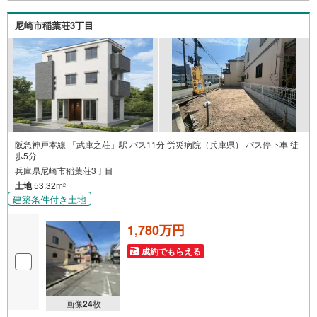
ございます。 地域密着の当店では2000万円台の新築戸建
や、1000万円台の中古マンションを始め多数物件を取り扱
尼崎市稲葉荘3丁目
っています。Yahoo！不動産に掲載しきれない物件もご紹
介できます。お気軽にお問合せください。弊社ホームペー
ジへ
阪急神戸本線 「武庫之荘」駅 バス11分 労災病院（兵庫県） バス停下車 徒
歩5分
兵庫県尼崎市稲葉荘3丁目
土地
53.32m
2
建築条件付き土地
1,780万円
成約でもらえる
画像
24
枚