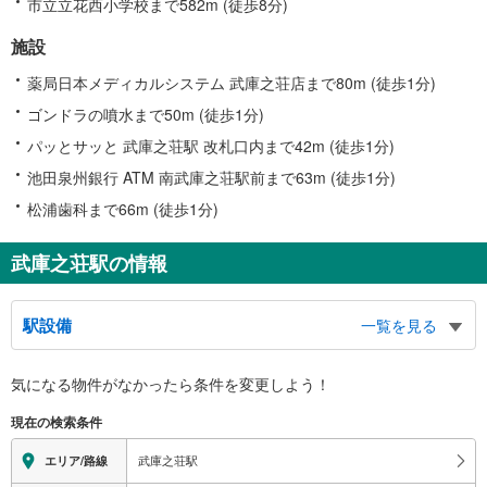
市立立花西小学校まで582m (徒歩8分)
施設
薬局日本メディカルシステム 武庫之荘店まで80m (徒歩1分)
ゴンドラの噴水まで50m (徒歩1分)
パッとサッと 武庫之荘駅 改札口内まで42m (徒歩1分)
池田泉州銀行 ATM 南武庫之荘駅前まで63m (徒歩1分)
松浦歯科まで66m (徒歩1分)
武庫之荘駅の情報
駅設備
一覧を見る
バリアフリー状況
気になる物件がなかったら
条件を変更しよう！
※段差なしでの移動経路
（○：有り △：要駅員設備 ×：無し）
現在の検索条件
地上⇔改札⇔ホーム：○
エレベータ
武庫之荘駅
エリア/路線
・各ホーム⇔改札内連絡通路