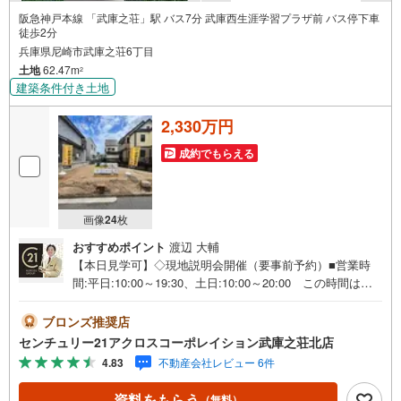
阪急神戸本線 「武庫之荘」駅 バス7分 武庫西生涯学習プラザ前 バス停下車
徒歩2分
兵庫県尼崎市武庫之荘6丁目
土地
62.47m
2
建築条件付き土地
2,330万円
成約でもらえる
画像
24
枚
おすすめポイント
渡辺 大輔
【本日見学可】◇現地説明会開催（要事前予約）■営業時
間:平日:10:00～19:30、土日:10:00～20:00 この時間はお
電話でのご案内がスムーズです。【物件の特徴】・土地・
建物セット価格3980万円 3LDKリビングゆとりの20帖設
ブロンズ推奨店
計です。武庫東小学校通学エリアの物件です。＝＝センチ
センチュリー21アクロスコーポレイション武庫之荘北店
ュリー21アクロスグループの3つの特徴＝＝＝■センチュリ
4.83
不動産会社レビュー 6件
ー21グループで28年連続No.1（1997年～2024年兵庫地区仲
介実績） 尼崎・伊丹・西宮・宝塚にて8店舗展開中。阪神
資料をもらう
（無料）