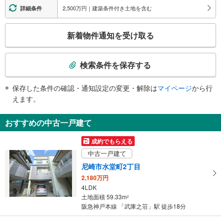
・南改札⇔地上出口
2,500万円｜建築条件付き土地を含む
詳細条件
トイレ
こ
《多機能トイレ》
新着物件通知を受け取る
・神戸三宮方面ホーム上
の
《車椅子対応》《ベビーベッド》
検
・北改札内
索
検索条件を保存する
スロープ
条
・大阪梅田方面ホーム⇔北改札
件
保存した条件の確認・通知設定の変更・解除は
マイページ
から行
・南改札エレベータ前⇔地上出口
で
えます。
その他
通
・ＡＥＤ
知
おすすめの中古一戸建て
・盲導鈴
を
受
成約でもらえる
け
中古一戸建て
取
尼崎市水堂町2丁目
る
2,180万円
・
4LDK
条
土地面積 59.33m
2
件
阪急神戸本線 「武庫之荘」駅 徒歩18分
を