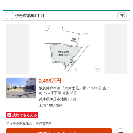
す。 お子様連れでもご安心ください。■取り扱い物件多数
ございます。 地域密着の当店では2000万円台の新築戸建
や、1000万円台の中古マンションを始め多数物件を取り扱
伊丹市池尻7丁目
PR
っています。Yahoo！不動産に掲載しきれない物件もご紹
介できます。お気軽にお問合せください。弊社ホームペー
ジへ
2,498万円
阪急神戸本線 「武庫之荘」駅 バス22分 宮ノ
前 バス停下車 徒歩12分
兵庫県伊丹市池尻7丁目
土地 100.13m
2
成約でもらえる
ウィル不動産販売 伊丹営業所