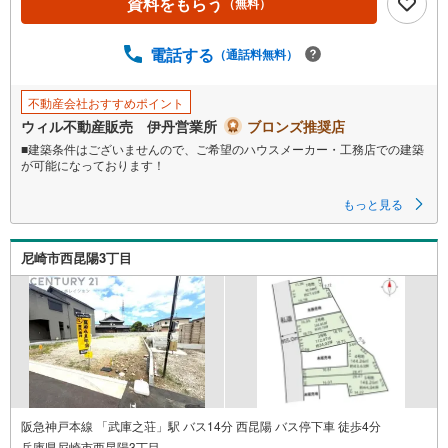
資料をもらう
（無料）
電話する
（通話料無料）
不動産会社おすすめポイント
ウィル不動産販売 伊丹営業所
ブロンズ推奨店
■建築条件はございませんので、ご希望のハウスメーカー・工務店での建築
が可能になっております！
■間口10m以上ありますので、建物への採光や通風が確保しやすくなってお
もっと見る
り、開放感のある設計が可能です！
■幼稚園・小学校が徒歩1分以内にございますので、お子様の通学も安心で
尼崎市西昆陽3丁目
す！
■公園が徒歩10分以内にございますので、お子様に喜ばれそうです！
～周辺施設～
イオンモール伊丹昆陽・・・徒歩約11分
ローソン伊丹池尻6丁目・・・徒歩4分
伊丹市立池尻小学校・・・徒歩1分
阪急神戸本線 「武庫之荘」駅 バス14分 西昆陽 バス停下車 徒歩4分
兵庫県尼崎市西昆陽3丁目