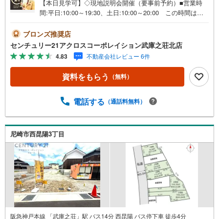
【本日見学可】◇現地説明会開催（要事前予約）■営業時
間:平日:10:00～19:30、土日:10:00～20:00 この時間はお
電話でのご案内がスムーズです。【物件の特徴】・建築条
件無し宅地 50.49平米のご紹介です。現状は2階建ての建
ブロンズ推奨店
物があり、そのまま引き渡しになる物件ので、土地として
センチュリー21アクロスコーポレイション武庫之荘北店
の利用には解体が必要になります＝＝センチュリー21アク
4.83
不動産会社レビュー 6件
ロスグループの3つの特徴＝＝＝■センチュリー21グループ
で27年連続No.1（1997年～2023年兵庫地区仲介実績） 尼
資料をもらう
（無料）
崎・伊丹・西宮・宝塚にて8店舗展開中。阪神間での購入や
売却は当店にお任せ下さい■お客様駐車場、キッズスペース
完備 8店舗すべて駅前にございますが、お車でのお越しも
電話する
（通話料無料）
大歓迎です。 お子様連れでもご安心ください。■取り扱い
物件多数ございます。 地域密着の当店では2000万円台の
新築戸建や、1000万円台の中古マンションを始め多数物件
尼崎市西昆陽3丁目
を取り扱っています。Yahoo！不動産に掲載しきれない物
件もご紹介できます。お気軽にお問合せください。
阪急神戸本線 「武庫之荘」駅 バス14分 西昆陽 バス停下車 徒歩4分