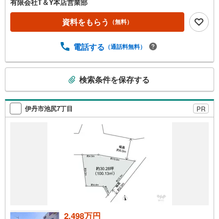
有限会社T＆Y本店営業部
資料をもらう
（無料）
電話する
（通話料無料）
こ
検索条件を保存する
の
検
索
伊丹市池尻7丁目
PR
条
件
で
通
知
を
受
け
取
る
2,498万円