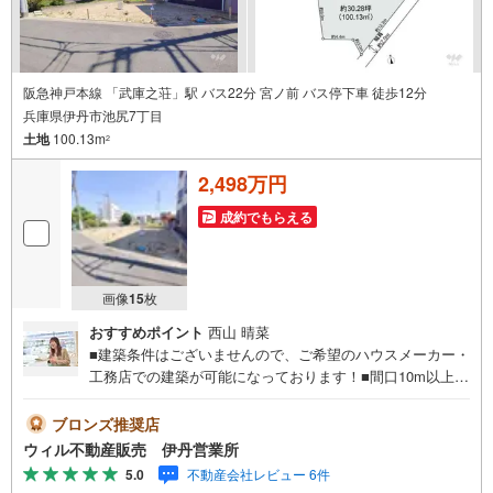
阪急神戸本線 「武庫之荘」駅 バス22分 宮ノ前 バス停下車 徒歩12分
兵庫県伊丹市池尻7丁目
土地
100.13m
2
2,498万円
成約でもらえる
画像
15
枚
おすすめポイント
西山 晴菜
■建築条件はございませんので、ご希望のハウスメーカー・
工務店での建築が可能になっております！■間口10m以上あ
りますので、建物への採光や通風が確保しやすくなってお
り、開放感のある設計が可能です！■幼稚園・小学校が徒歩
ブロンズ推奨店
1分以内にございますので、お子様の通学も安心です！■公
ウィル不動産販売 伊丹営業所
園が徒歩10分以内にございますので、お子様に喜ばれそう
5.0
不動産会社レビュー 6件
です！～周辺施設～イオンモール伊丹昆陽・・・徒歩約11