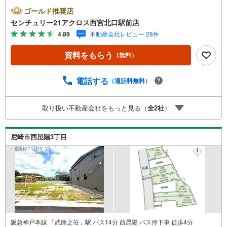
件ございません。お好みの工務店で建築が可能です。阪急
ゴールド推奨店
神戸線「武庫之荘」駅まで徒歩15分です。＝＝センチュリ
センチュリー21アクロス西宮北口駅前店
ー21アクロスグループの3つの特徴＝＝＝■センチュリー21
4.89
不動産会社レビュー 28件
グループで28年連続No.1（1997年～2024年兵庫地区仲介実
績） 尼崎・伊丹・西宮・宝塚にて8店舗展開中。阪神間で
資料をもらう
（無料）
の購入や売却は当店にお任せ下さい■お客様駐車場、キッズ
スペース完備 8店舗すべて駅前にございますが、お車での
お越しも大歓迎です。 お子様連れでもご安心ください。■
電話する
（通話料無料）
取り扱い物件多数ございます。 地域密着の当店では2000
万円台の新築戸建や、1000万円台の中古マンションを始め
取り扱い不動産会社をもっと見る（
全
2
社
）
多数物件を取り扱っています。Yahoo！不動産に掲載しき
れない物件もご紹介できます。お気軽にお問合せくださ
い。弊社ホームページへは「C21アクロス」で検索！
尼崎市西昆陽3丁目
阪急神戸本線 「武庫之荘」駅 バス14分 西昆陽 バス停下車 徒歩4分