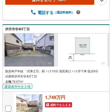
間での購入や売却は当店にお任せ下さい■お客様駐車場、キ
ッズスペース完備 8店舗すべて駅前にございますが、お車
でのお越しも大歓迎です。 お子様連れでもご安心くださ
電話する
（通話料無料）
い。■取り扱い物件多数ございます。 地域密着の当店では
2000万円台の新築戸建や、1000万円台の中古マンションを
始め多数物件を取り扱っています。Yahoo！不動産に掲載
伊丹市寺本5丁目
しきれない物件もご紹介できます。お気軽にお問合せくだ
さい。弊社ホームページへは「C21アクロス」
阪急神戸本線 「武庫之荘」駅 バス10分 池尻南口 バス停下車 徒歩9分
兵庫県伊丹市寺本5丁目
土地
76.07m
2
建築条件付き土地
1,749万円
成約でもらえる