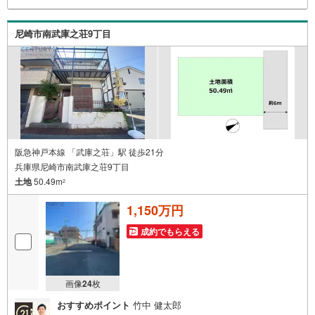
ございます。 地域密着の当店では2000万円台の新築戸建
や、1000万円台の中古マンションを始め多数物件を取り扱
尼崎市南武庫之荘9丁目
っています。Yahoo！不動産に掲載しきれない物件もご紹
介できます。お気軽にお問合せください。弊社ホームペー
ジへ
阪急神戸本線 「武庫之荘」駅 徒歩21分
兵庫県尼崎市南武庫之荘9丁目
土地
50.49m
2
1,150万円
成約でもらえる
画像
24
枚
おすすめポイント
竹中 健太郎