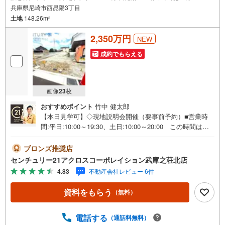
兵庫県尼崎市西昆陽3丁目
土地
148.26m
2
2,350万円
NEW
成約でもらえる
画像
23
枚
おすすめポイント
竹中 健太郎
【本日見学可】◇現地説明会開催（要事前予約）■営業時
間:平日:10:00～19:30、土日:10:00～20:00 この時間はお
電話でのご案内がスムーズです。【物件の特徴】・武庫北
小学校通学エリア 土地売り全5区画のご紹介です。建築条
ブロンズ推奨店
件がございませんのでご指定のハウスメーカー、工務店で
センチュリー21アクロスコーポレイション武庫之荘北店
建築が可能です。＝＝センチュリー21アクロスグループの3
4.83
不動産会社レビュー 6件
つの特徴＝＝＝■センチュリー21グループで28年連続No.1
（1997年～2024年兵庫地区仲介実績） 尼崎・伊丹・西
資料をもらう
（無料）
宮・宝塚にて8店舗展開中。阪神間での購入や売却は当店に
お任せ下さい■お客様駐車場、キッズスペース完備 8店舗
すべて駅前にございますが、お車でのお越しも大歓迎で
電話する
（通話料無料）