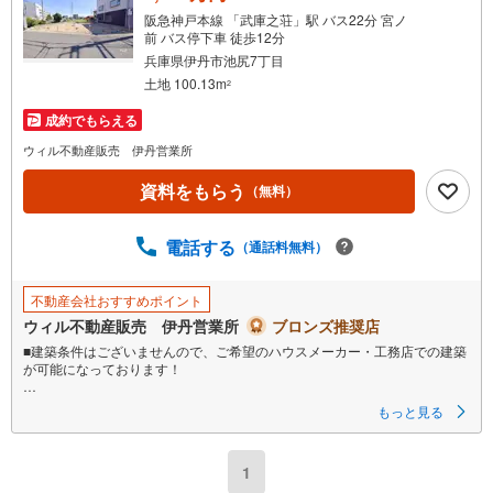
・
阪急神戸本線 「武庫之荘」駅 バス22分 宮ノ
条
前 バス停下車 徒歩12分
件
兵庫県伊丹市池尻7丁目
を
土地 100.13m
2
マ
成約でもらえる
イ
ウィル不動産販売 伊丹営業所
ペ
ー
資料をもらう
（無料）
ジ
に
電話する
（通話料無料）
保
存
す
不動産会社おすすめポイント
る
ウィル不動産販売 伊丹営業所
ブロンズ推奨店
■建築条件はございませんので、ご希望のハウスメーカー・工務店での建築
が可能になっております！
■間口10m以上ありますので、建物への採光や通風が確保しやすくなってお
もっと見る
り、開放感のある設計が可能です！
■幼稚園・小学校が徒歩1分以内にございますので、お子様の通学も安心で
1
す！