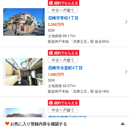
マ
成約でもらえる
イ
中古一戸建て
ペ
尼崎市常松1丁目
ー
2,350万円
ジ
5DK
に
土地面積 99.17m
2
保
阪急神戸本線 「武庫之荘」駅 徒歩36分
存
す
成約でもらえる
る
中古一戸建て
尼崎市水堂町4丁目
1,080万円
3DK
土地面積 42.07m
2
阪急神戸本線 「武庫之荘」駅 徒歩18分
成約でもらえる
中古一戸建て
尼崎市稲葉元町3丁目
お気に入り登録内容を確認する
1,080万円
3DK