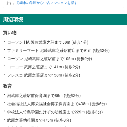
ます。
尼崎市の学区から中古マンションを探す
に
関
す
周辺環境
る
情
買い物
報
ローソン HA 阪急武庫之荘まで56m (徒歩1分)
ファミリーマート 尼崎武庫之荘駅前店まで91m (徒歩2分)
ローソン 尼崎武庫之荘駅前まで105m (徒歩2分)
コーヨー 武庫之荘店まで141m (徒歩2分)
フレスコ 武庫之荘店まで158m (徒歩2分)
教育
潮武庫之荘駅前保育園まで86m (徒歩2分)
社会福祉法人博栄福祉会博栄保育園まで438m (徒歩6分)
学校法人竹島学園たけぞの幼稚園まで229m (徒歩3分)
武庫之荘幼稚園まで475m (徒歩6分)