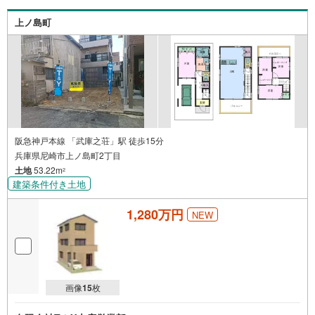
チャイルドシートのご用意ございます。◎個別FP相談会
無料物件のご紹介だけでなく住宅ローン・資金のご相談、
上ノ島町
まずは家探しについて話を聞きたいという方も大歓迎で
す！年間8000棟以上の限定物件を発表しているオープンハ
ウスだから出会える物件が多数ございます。ぜひお気軽に
ご連絡・ご相談ください！※限定物件:当社のみ、もしくは
当社を含めた数社でのみご紹介可能なオープンハウス・デ
ィベロップメントの物件
阪急神戸本線 「武庫之荘」駅 徒歩15分
兵庫県尼崎市上ノ島町2丁目
土地
53.22m
2
建築条件付き土地
1,280万円
NEW
画像
15
枚