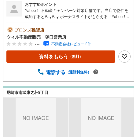
おすすめポイント
Yahoo！ 不動産キャンペーン対象店舗です。当店で物件を
成約するとPayPay ボーナスライトがもらえる「Yahoo！
不動産物件ご成約キャンペーン」の対象になります。「資
料をもらう」「見学予約をする」ボタンからお問い合わせ
ブロンズ推奨店
ください。※必ず Yahoo JAPAN ID でログインしてくださ
ウィル不動産販売 塚口営業所
い。※PayPay ボーナスは出金と譲渡はできません。※PayP
-.--
不動産会社レビュー 2件
ay 公式ストアでも利用可能です。
資料をもらう
（無料）
電話する
（通話料無料）
尼崎市南武庫之荘9丁目