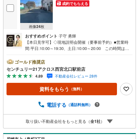
成約でもらえる
画像
24
枚
おすすめポイント
子守 勇輝
【本日見学可】◇現地説明会開催（要事前予約）■営業時
間:平日:10:00～19:30、土日:10:00～20:00 この時間はお
電話でのご案内がスムーズです。【物件の特徴】・建築条
件無し宅地 50.49平米のご紹介です。現状は2階建ての建
ゴールド推奨店
物があり、そのまま引き渡しになる物件ので、土地として
センチュリー21アクロス西宮北口駅前店
の利用には解体が必要になります＝＝センチュリー21アク
4.89
不動産会社レビュー 28件
ロスグループの3つの特徴＝＝＝■センチュリー21グループ
で27年連続No.1（1997年～2023年兵庫地区仲介実績） 尼
資料をもらう
（無料）
崎・伊丹・西宮・宝塚にて8店舗展開中。阪神間での購入や
売却は当店にお任せ下さい■お客様駐車場、キッズスペース
完備 8店舗すべて駅前にございますが、お車でのお越しも
電話する
（通話料無料）
大歓迎です。 お子様連れでもご安心ください。■取り扱い
物件多数ございます。 地域密着の当店では2000万円台の
取り扱い不動産会社をもっと見る（
全
1
社
）
新築戸建や、1000万円台の中古マンションを始め多数物件
を取り扱っています。Yahoo！不動産に掲載しきれない物
件もご紹介できます。お気軽にお問合せください。
尼崎市上ノ島町2丁目