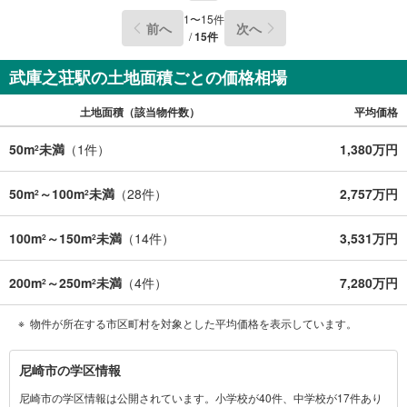
■公園が徒歩10分以内にございますので、お子様に喜ばれそうです！
1
〜
15
件
前へ
次へ
/
15
件
～周辺施設～
イオンモール伊丹昆陽・・・徒歩約11分
武庫之荘駅の土地面積ごとの価格相場
ローソン伊丹池尻6丁目・・・徒歩4分
土地面積（該当物件数）
平均価格
伊丹市立池尻小学校・・・徒歩1分
50m
未満
（
1
件）
1,380万円
2
伊丹市立松崎中学校・・・徒歩約29分
いけじり幼稚園・・・約53m
50m
～100m
未満
（
28
件）
2,757万円
2
2
クレヨン保育園・・・約295m
100m
～150m
未満
（
14
件）
3,531万円
2
2
関西スーパー桜台店・・・約841m
万代仁川店・・・約918m
200m
～250m
未満
（
4
件）
7,280万円
2
2
十六名公園・・・約365m
物件が所在する市区町村を対象とした平均価格を表示しています。
役所西分室・・・約790m
尼
祐生病院・・・約1390m
尼崎市の学区情報
崎
尼崎市の学区情報は公開されています。小学校が40件、中学校が17件あり
市