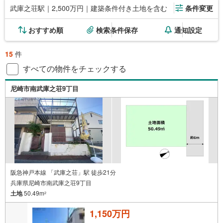
武庫之荘駅｜2,500万円｜建築条件付き土地を含む
条件変更
おすすめ順
検索条件保存
通知設定
15
件
すべての物件をチェックする
尼崎市南武庫之荘9丁目
阪急神戸本線 「武庫之荘」駅 徒歩21分
兵庫県尼崎市南武庫之荘9丁目
土地
50.49m
2
1,150万円