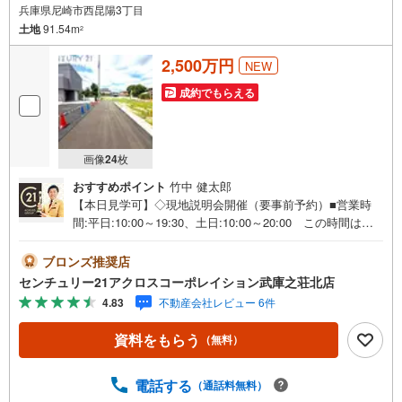
兵庫県尼崎市西昆陽3丁目
土地
91.54m
2
2,500万円
NEW
成約でもらえる
画像
24
枚
おすすめポイント
竹中 健太郎
【本日見学可】◇現地説明会開催（要事前予約）■営業時
間:平日:10:00～19:30、土日:10:00～20:00 この時間はお
電話でのご案内がスムーズです。【物件の特徴】・武庫北
小学校通学エリア 土地売り全5区画のご紹介です。建築条
ブロンズ推奨店
件がございませんのでご指定のハウスメーカー、工務店で
センチュリー21アクロスコーポレイション武庫之荘北店
建築が可能です。＝＝センチュリー21アクロスグループの3
4.83
不動産会社レビュー 6件
つの特徴＝＝＝■センチュリー21グループで28年連続No.1
（1997年～2024年兵庫地区仲介実績） 尼崎・伊丹・西
資料をもらう
（無料）
宮・宝塚にて8店舗展開中。阪神間での購入や売却は当店に
お任せ下さい■お客様駐車場、キッズスペース完備 8店舗
すべて駅前にございますが、お車でのお越しも大歓迎で
電話する
（通話料無料）
す。 お子様連れでもご安心ください。■取り扱い物件多数