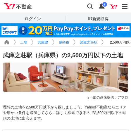
Yahoo!不動産
検索
通知
i
ログイン
ID新規取得
土地
兵庫県
尼崎市
武庫之荘駅
2,500万円
武庫之荘駅（兵庫県）の2,500万円以下の土地
一部の画像提供：アフロ
理想の土地を2,500万円以下から探しましょう。Yahoo!不動産ならエリア
や細かい条件を追加してさらに詳しく検索できるので2,500万円以下の理
想の土地に出会えます。