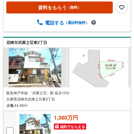
分ローソン伊丹池尻6丁目・・・徒歩4分伊丹市立池尻小学
資料をもらう
（無料）
校・・・徒歩1分伊丹市立松崎中学校・・・徒歩約29分いけ
じり幼稚園・・・約53mクレヨン保育園・・・約295m関西
スーパー桜台店・・・約841m万代仁川店・・・約918m十
電話する
（通話料無料）
六名公園・・・約365m役所西分室・・・約790m祐生病
院・・・約1390m
尼崎市武庫之荘東2丁目
阪急神戸本線 「武庫之荘」駅 徒歩10分
兵庫県尼崎市武庫之荘東2丁目
土地
44.36m
2
1,380万円
成約でもらえる