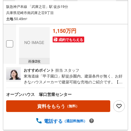
阪急神戸本線 「武庫之荘」駅 徒歩19分
兵庫県尼崎市南武庫之荘9丁目
土地
50.49m
2
1,150万円
成約でもらえる
画像
2
枚
おすすめポイント
担当 スタッフ
東海道線「甲子園口」駅徒歩圏内。建築条件が無く、お好
きなハウスメーカーで建築可能な売地のご紹介です。【営
業時間 10:00～21:00】※水曜定休上記時間はお電話が繋が
りやすくなっております。ぜひお気軽にご連絡ください！
オープンハウス 塚口営業センター
現地を見学される場合は「室内・現地を見学する（無
料）」ボタンよりご希望の日時をご記入いただけますとス
資料をもらう
（無料）
ムーズにご案内が可能です。◎現地のご案内について・平
日や夜遅い時間帯もご案内が可能 ※定休日を除く・経験豊
電話する
（通話料無料）
富なスタッフが物件詳細を丁寧にご説明いたします。・車
でご自宅や最寄り駅等、ご指定の場所まで送迎します。・