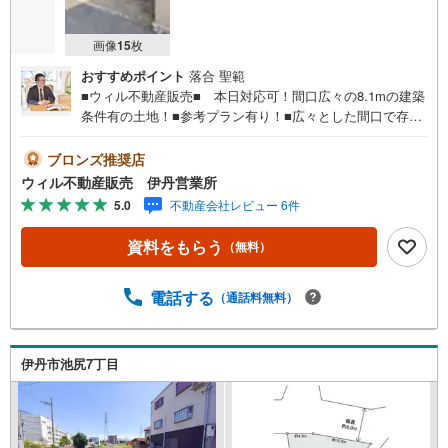
画像
15
枚
おすすめポイント
落合 聖範
■ウィル不動産販売■ 本日対応可！間口広々の8.1mの建築
条件有の土地！■参考プラン有り！■広々とした間口で存在
感のあるおうちを建築できます！■地勢は平坦ですので、自
転車でのお買い物周りでもラクラクです！■周辺は閑静な住
ブロンズ推奨店
宅街となっており、子育てにも最適な住環境です。■小学校
ウィル不動産販売 伊丹営業所
が徒歩圏内にございますので、お子様も安心です！■小学
5.0
不動産会社レビュー 6件
校・スーパー・公園へ徒歩10分圏内でアクセス可能！～周
辺施設～・西伊丹幼稚園・・・（約224m）・寺本公
資料をもらう
（無料）
園・・・（約177m）・花里小学校・・・（約384m）・郵
便局・・・（約536m）・イオンモール伊丹昆陽・・・（約
887m）・松崎中学校・・・（約1025m）・イズミヤ（昆陽
電話する
（通話料無料）
店）・・・（約693m）・スーパーオオジ（伊丹店）・・・
（約918m）・昆陽南公園・・・（約641m）・祐生病
院・・・（約897m）
伊丹市池尻7丁目