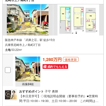
阪急神戸本線 「武庫之荘」駅 徒歩15分
兵庫県尼崎市上ノ島町2丁目
土地
53.22m
2
1,280万円
価格更新
成約でもらえる
画像
24
枚
おすすめポイント
子守 勇輝
【本日見学可】◇現地説明会開催（要事前予約）■営業時
間:平日:10:00～19:30、土日:10:00～20:00 この時間はお
電話でのご案内がスムーズです。【物件の特徴】・建築条