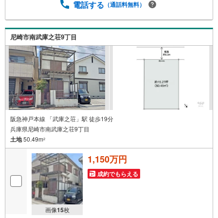
たします。お買い換え・リフォーム・ローン相談等お住ま
電話する
（通話料無料）
いに関わることは何でもご相談ください。弊社独自のお得
な「平日会員制度」あります。現地待ち合わせや物件最寄
り駅までの送迎も可能です。まずはお気軽にお電話を！
尼崎市南武庫之荘9丁目
【定休日】なし・年末年始・他【営業時間】10:00～19:00
駐車場・キッズスペースもございます。小さなお子様がい
らっしゃるご家庭もお気軽にご来場下さい！
阪急神戸本線 「武庫之荘」駅 徒歩19分
兵庫県尼崎市南武庫之荘9丁目
土地
50.49m
2
1,150万円
成約でもらえる
画像
15
枚