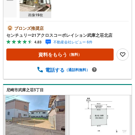
画像
19
枚
ブロンズ推奨店
センチュリー21アクロスコーポレイション武庫之荘北店
4.83
不動産会社レビュー 6件
資料をもらう
（無料）
電話する
（通話料無料）
尼崎市武庫之荘5丁目