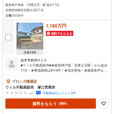
阪急神戸本線 「武庫之荘」駅 徒歩17分
兵庫県尼崎市武庫之荘5丁目
土地
53.53m
2
1,180万円
成約でもらえる
画像
14
枚
おすすめポイント
■ウィル不動産販売■★阪急神戸線「武庫之荘駅」から徒歩
17分！★敷地面積は約16坪！★現況更地！★建築条件なし
のためお好きなハウスメーカー・工務店での建築可能！★
周辺はフラットな地勢！◇南側が水路につき陽当り良好！
ブロンズ推奨店
◇『武庫東小学校』徒歩5分！◇『武庫東中学校』徒歩12
ウィル不動産販売 塚口営業所
分！◇『Bakery 点心』徒歩7分！◇『マックスバリュ武庫
-.--
不動産会社レビュー 2件
元町店』徒歩9分！■弊社の特徴について東証上場「ウィル
不動産販売」阪神間・北摂・名古屋・東京に店舗展開して
資料をもらう
（無料）
おります。当社オリジナルの物件管理システム「ウィリン
グナビ」で取引事例・売出物件など一挙に比較、ご説明い