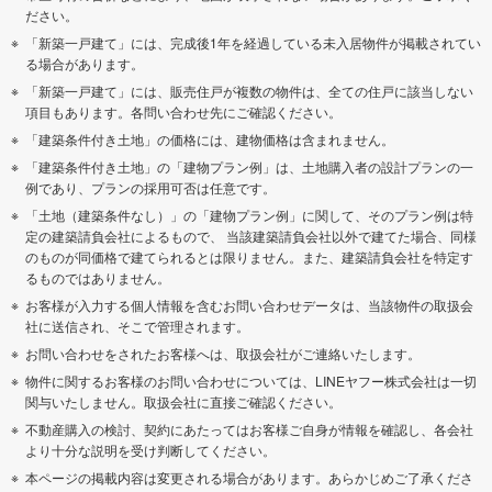
ださい。
「新築一戸建て」には、完成後1年を経過している未入居物件が掲載されてい
る場合があります。
「新築一戸建て」には、販売住戸が複数の物件は、全ての住戸に該当しない
項目もあります。各問い合わせ先にご確認ください。
「建築条件付き土地」の価格には、建物価格は含まれません。
「建築条件付き土地」の「建物プラン例」は、土地購入者の設計プランの一
例であり、プランの採用可否は任意です。
「土地（建築条件なし）」の「建物プラン例」に関して、そのプラン例は特
定の建築請負会社によるもので、 当該建築請負会社以外で建てた場合、同様
のものが同価格で建てられるとは限りません。また、建築請負会社を特定す
るものではありません。
お客様が入力する個人情報を含むお問い合わせデータは、当該物件の取扱会
社に送信され、そこで管理されます。
お問い合わせをされたお客様へは、取扱会社がご連絡いたします。
物件に関するお客様のお問い合わせについては、LINEヤフー株式会社は一切
関与いたしません。取扱会社に直接ご確認ください。
不動産購入の検討、契約にあたってはお客様ご自身が情報を確認し、各会社
より十分な説明を受け判断してください。
本ページの掲載内容は変更される場合があります。あらかじめご了承くださ