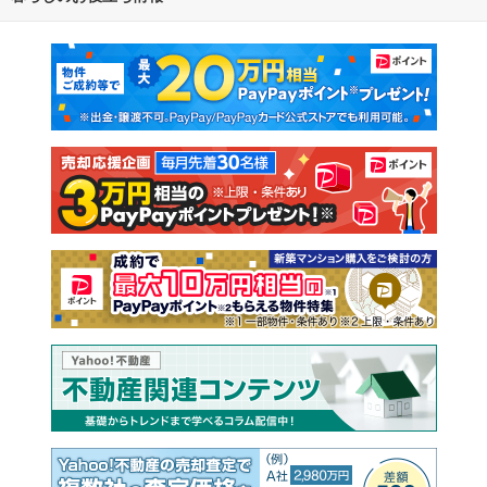
マンションカタログ
教えて！住まいの先生
新築マンション
中古マンション
新築一戸建て
中古一戸建て
注文住宅
土地
売却査定