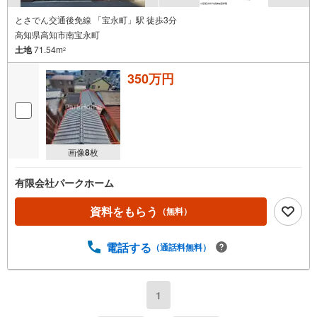
とさでん交通後免線 「宝永町」駅 徒歩3分
高知県高知市南宝永町
土地
71.54m
2
350万円
画像
8
枚
有限会社パークホーム
資料をもらう
（無料）
電話する
（通話料無料）
1