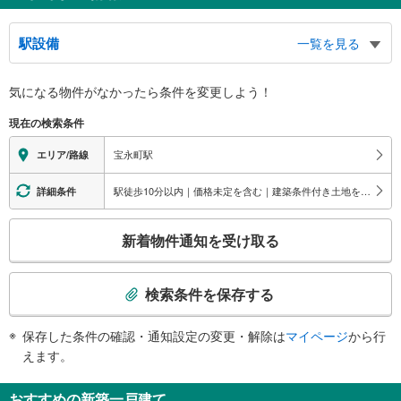
駅設備
一覧を見る
バリアフリー状況
気になる物件がなかったら
条件を変更しよう！
※段差なしでの移動経路
（○：有り △：要駅員設備 ×：無し）
現在の検索条件
地上⇔ホーム：○
スロープ
宝永町駅
エリア/路線
・有り
駅徒歩10分以内｜価格未定を含む｜建築条件付き土地を含む
詳細条件
こ
新着物件通知を受け取る
の
検
索
検索条件を保存する
条
件
保存した条件の確認・通知設定の変更・解除は
マイページ
から行
で
えます。
通
知
おすすめの新築一戸建て