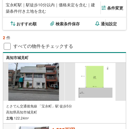
宝永町駅｜駅徒歩10分以内｜価格未定を含む｜建
条件変更
築条件付き土地を含む
おすすめ順
検索条件保存
通知設定
2
件
すべての物件をチェックする
高知市城見町
とさでん交通後免線 「宝永町」駅 徒歩5分
高知県高知市城見町
土地
122.24m
2