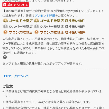
成約でもらえる
【Yahoo!不動産】物件ご成約で最大20万円相当PayPayポイントプレゼント！
の対象物件です。詳細は
プレゼント詳細
をご覧ください。
ゴールド推奨店
ゴールド推奨店 取り扱い物件
シルバー推奨店
シルバー推奨店 取り扱い物件
ブロンズ推奨店
ブロンズ推奨店 取り扱い物件
広告商品を購入している不動産会社のうち、物件情報の正確性、法令遵守、ヤ
フー不動産における成約実績等、当社所定の基準を満たした優良な店舗運営を
実践していると認めた不動産会社（もしくは当該認定を受けた不動産会社の取
扱物件）に表示されます。
タップすると用語の意味が書かれたポップアップが開きます。
PRマークについて
ご注意
消費税および地方消費税の対象となる場合は税込み価格が表示されていま
す。
物件の写真やイラスト、CGなどは実際と異なる場合があります。
市区町村の合併などにより、地図が表示されない場合があります。ご了承く