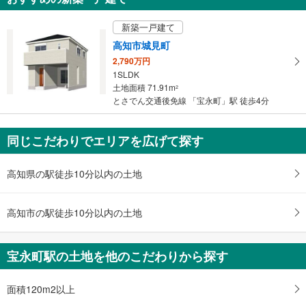
を
受
新築一戸建て
け
高知市城見町
取
2,790万円
る
1SLDK
・
土地面積 71.91m
2
条
とさでん交通後免線 「宝永町」駅 徒歩4分
件
を
マ
同じこだわりでエリアを広げて探す
イ
ペ
高知県の駅徒歩10分以内の土地
ー
ジ
高知市の駅徒歩10分以内の土地
に
保
存
宝永町駅の土地を他のこだわりから探す
す
る
面積120m2以上