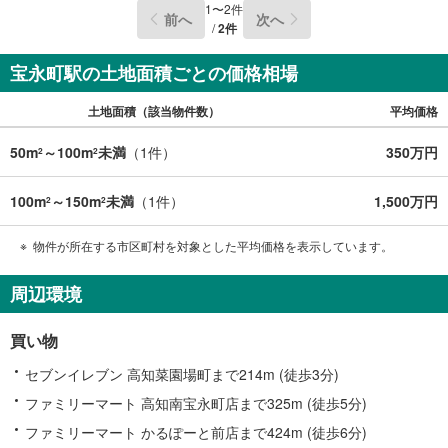
1
〜
2
件
前へ
次へ
/
2
件
宝永町駅の土地面積ごとの価格相場
土地面積（該当物件数）
平均価格
50m
～100m
未満
（
1
件）
350万円
2
2
100m
～150m
未満
（
1
件）
1,500万円
2
2
物件が所在する市区町村を対象とした平均価格を表示しています。
周辺環境
買い物
セブンイレブン 高知菜園場町まで214m (徒歩3分)
ファミリーマート 高知南宝永町店まで325m (徒歩5分)
ファミリーマート かるぽーと前店まで424m (徒歩6分)