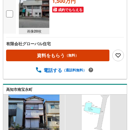
1,500万円
成約でもらえる
画像
20
枚
有限会社グローバル住宅
資料をもらう
（無料）
電話する
（通話料無料）
高知市南宝永町