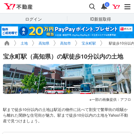
Yahoo!不動産
検索
通知
i
ログイン
ID新規取得
土地
高知県
高知市
宝永町駅
駅徒歩10分以
宝永町駅（高知県）の駅徒歩10分以内の土地
一部の画像提供：アフロ
駅まで徒歩10分以内の土地は駅近の物件に比べて割安で繁華街の喧騒か
ら離れた閑静な住宅街が魅力。駅まで徒歩10分以内の土地をYahoo!不動
産で見つけましょう。