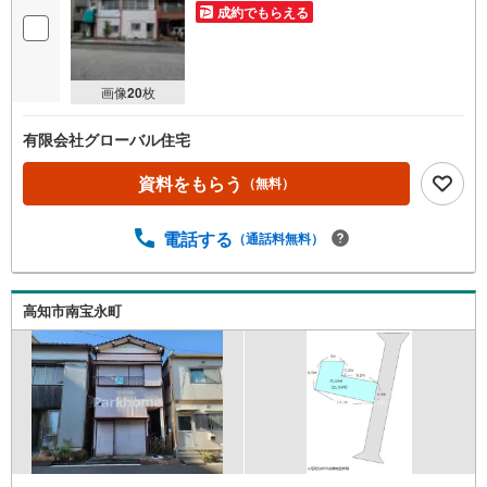
成約でもらえる
画像
20
枚
有限会社グローバル住宅
資料をもらう
（無料）
電話する
（通話料無料）
高知市南宝永町