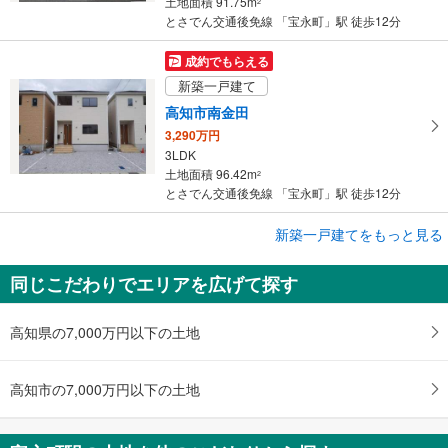
土地面積 91.75m
2
とさでん交通後免線 「宝永町」駅 徒歩12分
成約でもらえる
新築一戸建て
高知市南金田
3,290万円
3LDK
土地面積 96.42m
2
とさでん交通後免線 「宝永町」駅 徒歩12分
成約でもらえる
新築一戸建てをもっと見る
新築一戸建て
同じこだわりでエリアを広げて探す
高知市南金田
3,290万円
3LDK
高知県の7,000万円以下の土地
土地面積 96.31m
2
とさでん交通後免線 「宝永町」駅 徒歩12分
高知市の7,000万円以下の土地