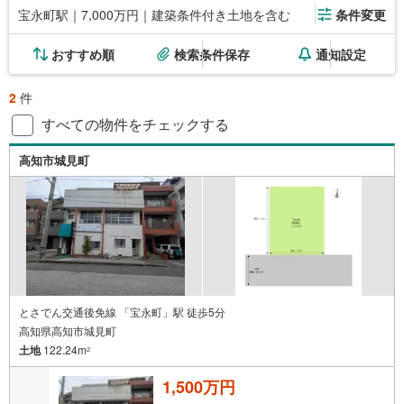
宝永町駅｜7,000万円｜建築条件付き土地を含む
条件変更
おすすめ順
検索条件保存
通知設定
2
件
すべての物件をチェックする
高知市城見町
とさでん交通後免線 「宝永町」駅 徒歩5分
高知県高知市城見町
土地
122.24m
2
1,500万円