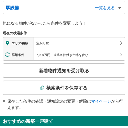
駅設備
一覧を見る
バリアフリー状況
気になる物件がなかったら
条件を変更しよう！
※段差なしでの移動経路
（○：有り △：要駅員設備 ×：無し）
現在の検索条件
地上⇔ホーム：○
スロープ
宝永町駅
エリア/路線
・有り
7,000万円｜建築条件付き土地を含む
詳細条件
こ
新着物件通知を受け取る
の
検
索
検索条件を保存する
条
件
保存した条件の確認・通知設定の変更・解除は
マイページ
から行
で
えます。
通
知
おすすめの新築一戸建て
を