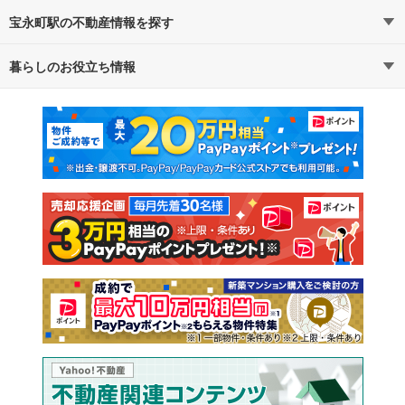
宝永町駅の不動産情報を探す
暮らしのお役立ち情報
不動産・住宅
賃貸住宅
マンションカタログ
教えて！住まいの先生
新築マンション
中古マンション
新築一戸建て
中古一戸建て
注文住宅
土地
売却査定