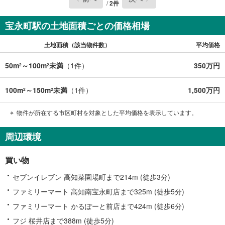
/
2
件
宝永町駅の土地面積ごとの価格相場
土地面積（該当物件数）
平均価格
50m
～100m
未満
（
1
件）
350万円
2
2
100m
～150m
未満
（
1
件）
1,500万円
2
2
物件が所在する市区町村を対象とした平均価格を表示しています。
周辺環境
買い物
セブンイレブン 高知菜園場町まで214m (徒歩3分)
ファミリーマート 高知南宝永町店まで325m (徒歩5分)
ファミリーマート かるぽーと前店まで424m (徒歩6分)
フジ 桜井店まで388m (徒歩5分)