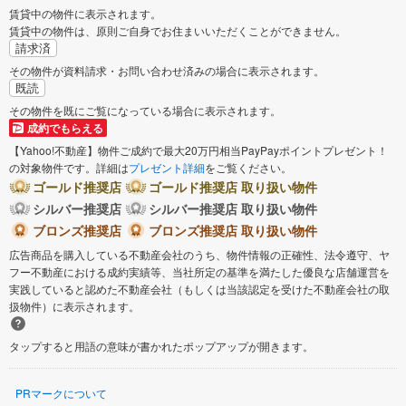
賃貸中の物件に表示されます。
賃貸中の物件は、原則ご自身でお住まいいただくことができません。
請求済
その物件が資料請求・お問い合わせ済みの場合に表示されます。
既読
その物件を既にご覧になっている場合に表示されます。
成約でもらえる
【Yahoo!不動産】物件ご成約で最大20万円相当PayPayポイントプレゼント！
の対象物件です。詳細は
プレゼント詳細
をご覧ください。
ゴールド推奨店
ゴールド推奨店 取り扱い物件
シルバー推奨店
シルバー推奨店 取り扱い物件
ブロンズ推奨店
ブロンズ推奨店 取り扱い物件
広告商品を購入している不動産会社のうち、物件情報の正確性、法令遵守、ヤ
フー不動産における成約実績等、当社所定の基準を満たした優良な店舗運営を
実践していると認めた不動産会社（もしくは当該認定を受けた不動産会社の取
扱物件）に表示されます。
タップすると用語の意味が書かれたポップアップが開きます。
PRマークについて