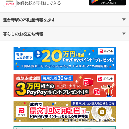
物件比較が手軽にできる
蓮台寺駅の不動産情報を探す
暮らしのお役立ち情報
不動産・住宅
賃貸住宅
マンションカタログ
教えて！住まいの先生
新築マンション
中古マンション
新築一戸建て
中古一戸建て
注文住宅
土地
売却査定