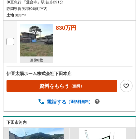
伊豆急行 「蓮台寺」駅 徒歩291分
静岡県賀茂郡松崎町宮内
土地
323m
2
830万円
画像
6
枚
伊豆太陽ホーム株式会社下田本店
資料をもらう
（無料）
電話する
（通話料無料）
下田市河内