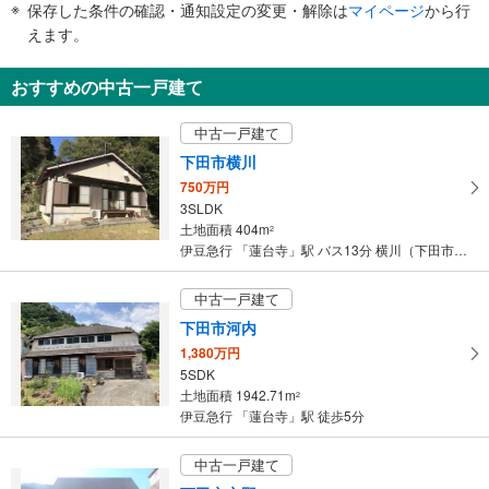
保存した条件の確認・通知設定の変更・解除は
マイページ
から行
で
えます。
通
知
おすすめの中古一戸建て
を
受
中古一戸建て
け
下田市横川
取
750万円
る
3SLDK
・
土地面積 404m
2
条
伊豆急行 「蓮台寺」駅 バス13分 横川（下田市） バス停下車 徒歩27分
件
を
中古一戸建て
マ
下田市河内
イ
1,380万円
ペ
5SDK
ー
土地面積 1942.71m
2
ジ
伊豆急行 「蓮台寺」駅 徒歩5分
に
保
中古一戸建て
存