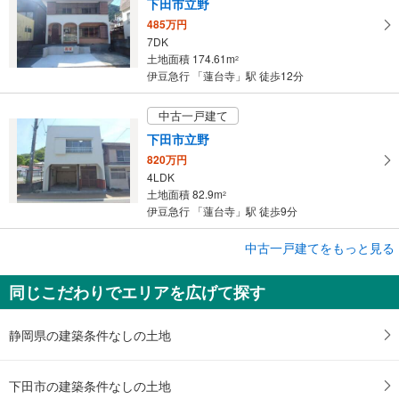
下田市立野
す
485万円
る
7DK
土地面積 174.61m
2
伊豆急行 「蓮台寺」駅 徒歩12分
中古一戸建て
下田市立野
820万円
4LDK
土地面積 82.9m
2
伊豆急行 「蓮台寺」駅 徒歩9分
中古一戸建てをもっと見る
中古一戸建て
下田市河内
同じこだわりでエリアを広げて探す
500万円
5DK
土地面積 307.43m
2
静岡県の建築条件なしの土地
伊豆急行 「蓮台寺」駅 徒歩5分
下田市の建築条件なしの土地