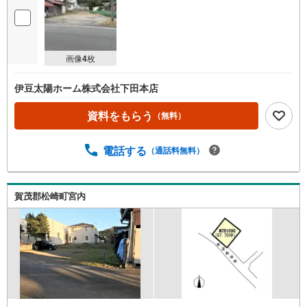
画像
4
枚
伊豆太陽ホーム株式会社下田本店
資料をもらう
（無料）
電話する
（通話料無料）
賀茂郡松崎町宮内