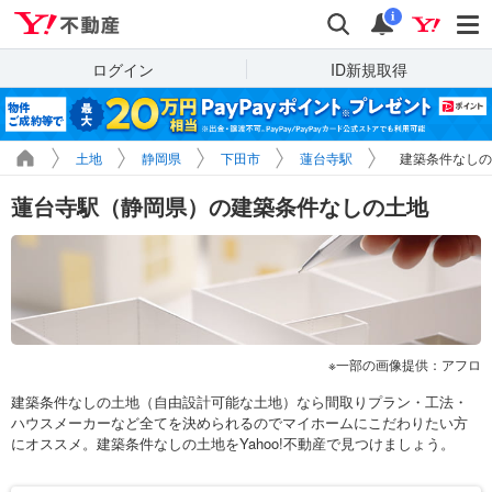
Yahoo!不動産
検索
通知
i
ログイン
ID新規取得
土地
静岡県
下田市
蓮台寺駅
建築条件なしの
蓮台寺駅（静岡県）の建築条件なしの土地
一部の画像提供：アフロ
建築条件なしの土地（自由設計可能な土地）なら間取りプラン・工法・
ハウスメーカーなど全てを決められるのでマイホームにこだわりたい方
にオススメ。建築条件なしの土地をYahoo!不動産で見つけましょう。