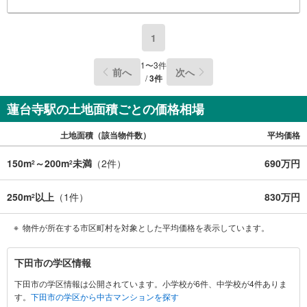
1
1
〜
3
件
前へ
次へ
/
3
件
蓮台寺駅の土地面積ごとの価格相場
土地面積（該当物件数）
平均価格
150m
～200m
未満
（
2
件）
690万円
2
2
250m
以上
（
1
件）
830万円
2
物件が所在する市区町村を対象とした平均価格を表示しています。
下
下田市の学区情報
田
下田市の学区情報は公開されています。小学校が6件、中学校が4件ありま
市
す。
下田市の学区から中古マンションを探す
に