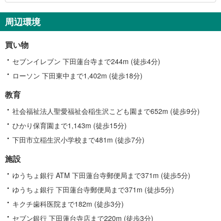
関
す
周辺環境
る
情
買い物
報
セブンイレブン 下田蓮台寺まで244m (徒歩4分)
ローソン 下田東中まで1,402m (徒歩18分)
教育
社会福祉法人聖愛福祉会稲生沢こども園まで652m (徒歩9分)
ひかり保育園まで1,143m (徒歩15分)
下田市立稲生沢小学校まで481m (徒歩7分)
施設
ゆうちょ銀行 ATM 下田蓮台寺郵便局まで371m (徒歩5分)
ゆうちょ銀行 下田蓮台寺郵便局まで371m (徒歩5分)
キクチ歯科医院まで182m (徒歩3分)
セブン銀行 下田蓮台寺店まで220m (徒歩3分)