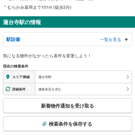
むらかみ薬局まで101m (徒歩2分)
蓮台寺駅の情報
駅設備
一覧を見る
バリアフリー状況
気になる物件がなかったら
条件を変更しよう！
※段差なしでの移動経路
（○：有り △：要駅員設備 ×：無し）
現在の検索条件
地上⇔改札：○
改札⇔ホーム：×
蓮台寺駅
エリア/路線
価格未定を含む
詳細条件
こ
新着物件通知を受け取る
の
検
索
検索条件を保存する
条
件