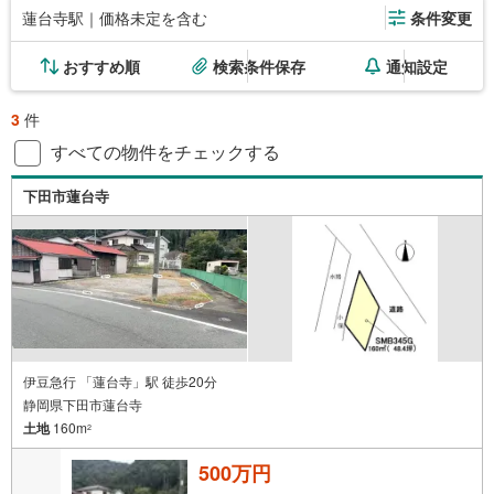
蓮台寺駅｜価格未定を含む
条件変更
おすすめ順
検索条件保存
通知設定
3
件
すべての物件をチェックする
下田市蓮台寺
伊豆急行 「蓮台寺」駅 徒歩20分
静岡県下田市蓮台寺
土地
160m
2
500万円