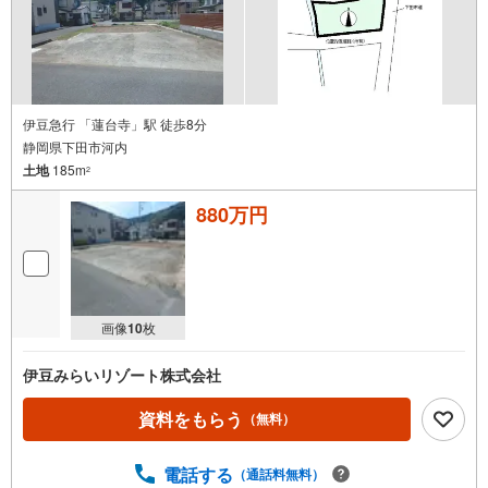
伊豆急行 「蓮台寺」駅 徒歩8分
静岡県下田市河内
土地
185m
2
880万円
画像
10
枚
伊豆みらいリゾート株式会社
資料をもらう
（無料）
電話する
（通話料無料）