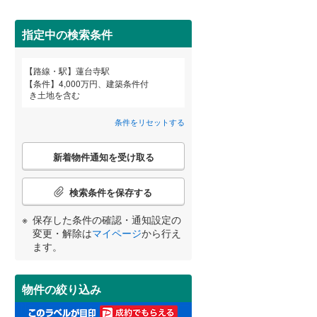
田沢湖線
(
5
)
指定中の検索条件
八戸線
(
0
)
磐越西線
(
31
)
詳しく見る
路線・駅
蓮台寺駅
宮崎
鹿児島
沖縄
条件
4,000万円、建築条件付
陸羽西線
(
1
)
き土地を含む
左沢線
(
23
)
条件をリセットする
津軽線
(
2
)
こ
する
る
条件をリセットする
条件をリセットする
条件をリセットする
条件をリセットする
条件をリセットする
条件をリセットする
新着物件通知を受け取る
の
信越本線
(
32
)
検
索
検索条件を保存する
弥彦線
(
0
)
条
件
保存した条件の確認・通知設定の
総武本線
(
711
)
で
変更・解除は
マイページ
から行え
通
ます。
知
京葉線
(
62
)
を
受
久留里線
(
169
)
物件の絞り込み
け
取
山手線
(
0
)