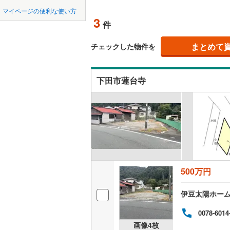
中国
鳥取
北上線
(
1
)
マイページの便利な使い方
オンライ
3
件
山田線
(
6
)
四国
徳島
大湊線
(
0
)
まとめて
オンライ
チェックした物件を
九州・沖縄
福岡
只見線
(
4
)
下田市蓮台寺
奥羽本線
(
男鹿線
(
1
)
0
0
0
0
0
0
該当物件
該当物件
該当物件
該当物件
該当物件
該当物件
件
件
件
件
件
件
羽越本線
(
飯山線
(
0
)
湘南新宿
500万円
(
680
)
外房線
(
75
伊豆太陽ホー
成田線
(
14
0078-6014
画像
4
枚
東金線
(
27