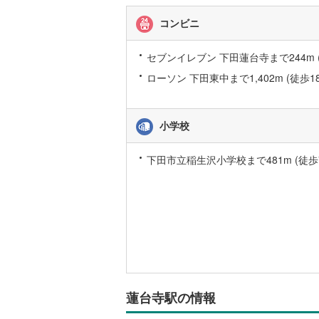
報
後藤寺線
(
コンビニ
東北新幹
セブンイレブン 下田蓮台寺まで244m 
秋田新幹
ローソン 下田東中まで1,402m (徒歩1
山陽新幹
西九州新
小学校
地下鉄
札幌市営
下田市立稲生沢小学校まで481m (徒歩
仙台市地
東京メト
東京メト
東京メト
都営浅草
蓮台寺駅の情報
都営大江