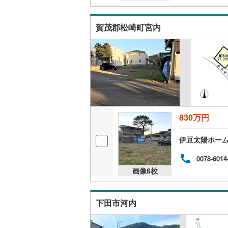
南武線
(
10
賀茂郡松崎町宮内
横浜線
(
80
相模線
(
67
五日市線
(
篠ノ井線
(
常磐線（
830万円
伊東線
(
45
伊豆太陽ホー
身延線
(
16
0078-6014
武豊線
(
38
画像
6
枚
関西本線（
下田市河内
参宮線
(
3
)
大糸線（J