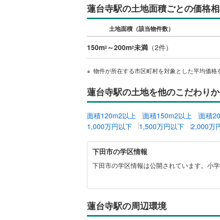
蓮台寺駅の土地面積ごとの価格相
桜井線
(
62
土地面積（該当物件数）
阪和線
(
14
150m
～200m
未満
（
2
件）
おおさか
2
2
内子線
(
0
)
物件が所在する市区町村を対象とした平均価格
鳴門線
(
2
)
蓮台寺駅の土地を他のこだわりか
土讃線
(
10
面積120m2以上
面積150m2以上
面積2
鹿児島本
1,000万円以下
1,500万円以下
2,000
三角線
(
10
下
下田市の学区情報
田
長崎本線
(
市
下田市の学区情報は公開されています。小学
に
佐世保線
(
関
す
豊肥本線
(
る
蓮台寺駅の周辺環境
情
日南線
(
20