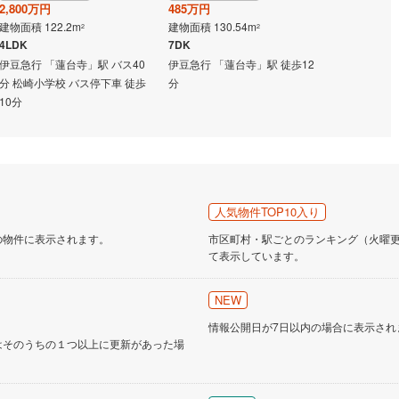
2,800万円
485万円
500万円
建物面積 122.2m
建物面積 130.54m
建物面積 93.
2
2
4LDK
7DK
5DK
道
(
10
)
北越急行ほくほく線
(
1
)
伊豆急行 「蓮台寺」駅 バス40
伊豆急行 「蓮台寺」駅 徒歩12
伊豆急行 「
て銀河鉄道
(
6
)
青い森鉄道
(
4
)
分 松崎小学校 バス停下車 徒歩
分
10分
弘南線
(
0
)
弘南鉄道大鰐線
(
0
)
鉄道鳥海山ろく線
(
1
)
福島交通飯坂線
(
39
)
長野線
(
4
)
上田電鉄別所線
(
3
)
イトレール
(
97
)
関東鉄道竜ケ崎線
(
8
)
人気物件TOP10入り
の物件に表示されます。
市区町村・駅ごとのランキング（火曜更新
鉄道大洗鹿島線
(
123
)
ひたちなか海浜鉄道湊線
(
9
)
て表示しています。
66
)
千葉都市モノレール
(
126
)
NEW
鉄道上毛線
(
85
)
秩父鉄道
(
57
)
情報公開日が7日以内の場合に表示され
線
(
36
)
つくばエクスプレス
(
146
)
はそのうちの１つ以上に更新があった場
299
)
京成押上線
(
12
)