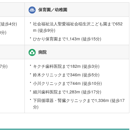
10
)
宮崎空港線
(
4
)
保育園／幼稚園
線
(
325
)
上越新幹線
(
135
)
(徒歩4分)
社会福祉法人聖愛福祉会稲生沢こども園まで652
線
(
147
)
北陸新幹線
(
209
)
m (徒歩9分)
8分)
ひかり保育園まで1,143m (徒歩15分)
線
(
145
)
北陸新幹線（JR西日本）
(
8
)
幹線
(
1
)
病院
地下鉄南北線
(
9
)
札幌市営地下鉄東西線
(
12
)
7分)
キクチ歯科医院まで182m (徒歩3分)
鈴木クリニックまで346m (徒歩5分)
下鉄南北線
(
214
)
仙台市地下鉄東西線
(
78
)
小川クリニックまで744m (徒歩10分)
ロ丸ノ内線
(
2
)
東京メトロ丸ノ内方南支線
(
2
)
細川歯科医院まで1,283m (徒歩17分)
ロ東西線
(
30
)
東京メトロ千代田線
(
15
)
下田循環器・腎臓クリニックまで1,336m (徒歩17
分)
ロ半蔵門線
(
1
)
東京メトロ南北線
(
9
)
線
(
4
)
都営三田線
(
6
)
戸線
(
10
)
横浜市営地下鉄ブルーライン
(
181
)