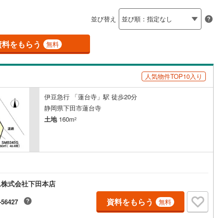
島根
岡山
広島
山口
釜石線
(
0
)
ン内見(相談)可
（
0
）
IT重説可
（
0
）
並び替え
花輪線
(
1
)
香川
愛媛
高知
保存した条件を見る
磐越東線
(
36
)
資料をもらう
ン対応とは？
無料
佐賀
長崎
熊本
大分
陸羽東線
(
22
)
人気物件TOP10入り
57
)
米坂線
(
0
)
伊豆急行 「蓮台寺」駅 徒歩20分
五能線
(
0
)
この条件で検索する
この条件で検索する
この条件で検索する
この条件で検索する
この条件で検索する
この条件で検索する
市区町村以下を選択
市区町村を選択す
駅を選択する
静岡県下田市蓮台寺
5
)
白新線
(
5
)
土地
160m
2
越後線
(
16
)
ライン（宇都宮～逗子）
湘南新宿ライン（前橋～小田原）
(
807
)
4
)
内房線
(
464
)
ム株式会社下田本店
1
)
鹿島線
(
3
)
資料をもらう
-56427
無料
9
)
東海道本線
(
438
)