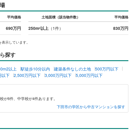
場
)
片町線
(
97
)
平均価格
土地面積（該当物件数）
平均価格
1
)
関西空港線
(
2
)
690万円
250m
以上
（
1
件）
830万円
東線
(
49
)
本四備讃線
(
7
)
2
予土線
(
0
)
を表示しています。
徳島線
(
6
)
ら探す
1
)
土讃線
(
9
)
00m2以上
駅徒歩10分以内
建築条件なしの土地
500万円以下
線
(
503
)
香椎線
(
61
)
万円以下
2,500万円以下
3,000万円以下
5,000万円以下
)
肥薩線
(
3
)
16
)
唐津線
(
1
)
校が6件、中学校が4件あります。
2
)
大村線
(
1
)
下田市の学区から中古マンションを探す
56
)
日豊本線
(
299
)
)
吉都線
(
9
)