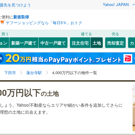
Yahoo! JAPAN
援先を見つけよう
と便利に
新規取得
ヤフーショッピングなら「毎日5％」おトク
検索条件を保存しました
買う
建てる
売る
28
)
札沼線
(
5
)
建ち方、日当たり
ョン
新築一戸建て
中古一戸建て
注文住宅
土地
売却査定
カ
この検索条件の新着物件通知は、
マイページ
から設定できます。
室蘭本線
(
6
)
以上
（
2
）
角地
（
1
）
岩手
宮城
秋田
山形
23
)
富良野線
(
0
)
城ケ崎海岸
6
)
(
2
)
(
33
)
(
4
)
(
1
)
(
0
)
3
）
整形地
（
0
）
(
8
)
蓮台寺駅、4,000万円、建築条件付き土地を含む
神奈川
埼玉
千葉
茨城
1
)
釧網本線
(
0
)
下田市
蓮台寺駅
4,000万円以下の物件一覧
契約、入居関連など
3
)
水郡線
(
129
)
長野
富山
石川
福井
000万円以下
（
0
）
第一種低層住居専用地域
（
0
）
の土地
)
(
10
)
6
)
上越線
(
47
)
閉じる
閉じる
お気に入りリストを見る
お気に入りリストを見る
閉じる
閉じる
岐阜
静岡
三重
ましょう。Yahoo!不動産ならエリアや細かい条件を追加してさらに
検索条件を保存する
2
)
水戸線
(
47
)
の理想の土地に出会えます。
)
仙山線
(
151
)
マイページ
駅が始発駅
（
0
）
海まで2km以内
（
0
）
兵庫
京都
滋賀
奈良
)
気仙沼線
(
3
)
応