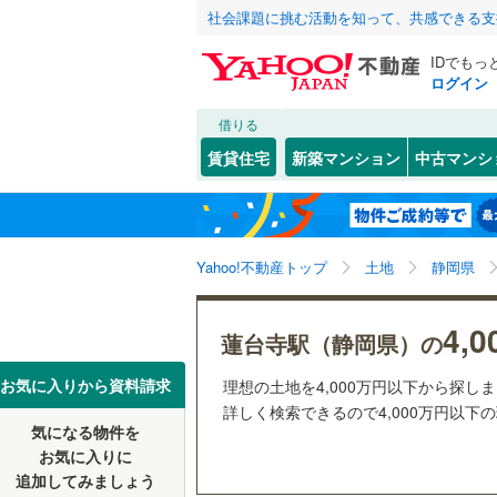
社会課題に挑む活動を知って、共感できる支
IDでもっ
ログイン
借りる
北海道
JR
北海道
函館本線
(
こだわり条件
配置、向き、
賃貸住宅
新築マンション
中古マンシ
石勝線
(
0
)
前道6m
東北
青森
根室本線
(
(
4
)
(
8
)
(
1
平坦地
（
関東
東京
石北本線
(
Yahoo!不動産トップ
土地
静岡県
販売、価格、
常磐線
(
54
信越・北陸
新潟
4,
更地渡し
蓮台寺駅（静岡県）の
(
1
)
(
2
)
(
3
高崎線
(
41
東海
愛知
お気に入りから資料請求
理想の土地を4,000万円以下から探し
立地
両毛線
(
26
詳しく検索できるので4,000万円以下
烏山線
(
89
気になる物件を
最寄りの
近畿
大阪
お気に入りに
石巻線
(
44
追加してみましょう
オンライン対