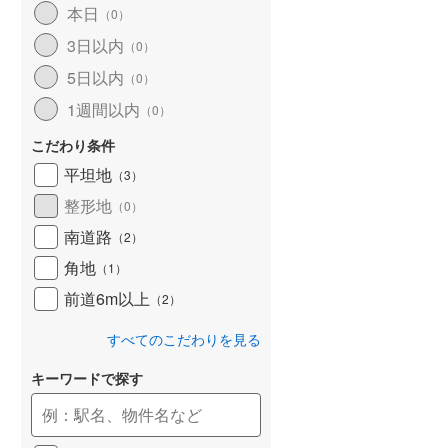
本日
（
0
）
和歌山線
(
164
)
3日以内
（
0
）
東西線
(
22
)
5日以内
（
0
）
予讃線
(
31
)
1週間以内
（
0
）
高徳線
(
20
)
こだわり条件
牟岐線
(
9
)
平坦地
（
3
）
整形地
（
0
）
山陽本線（JR九州）
(
6
)
南道路
（
2
）
篠栗線
(
48
)
角地
（
1
）
指宿枕崎線
(
240
)
前道6m以上
（
2
）
筑肥線
(
42
)
すべてのこだわりを見る
久大本線
(
56
)
キーワードで探す
日田彦山線
(
19
)
筑豊本線
(
44
)