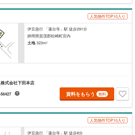
5
)
鶴見線
(
36
)
人気物件TOP10入り
9
)
根岸線
(
55
)
伊豆急行 「蓮台寺」駅 徒歩291分
4
)
中央本線（JR東日本）
(
710
)
静岡県賀茂郡松崎町宮内
土地
323m
162
)
八高線
(
659
)
2
10
)
大糸線（JR東日本）
(
11
)
各駅停車）
(
190
)
埼京線
(
188
)
)
東海道本線（JR東海）
(
875
)
ム株式会社下田本店
8
)
飯田線
(
345
)
資料をもらう
-56427
無料
)
高山本線（JR東海）
(
45
)
JR東海）
(
84
)
紀勢本線（JR東海）
(
10
)
人気物件TOP10入り
博多南線
(
27
)
R西日本）
(
1
)
北陸本線
(
32
)
伊豆急行 「蓮台寺」駅 徒歩8分