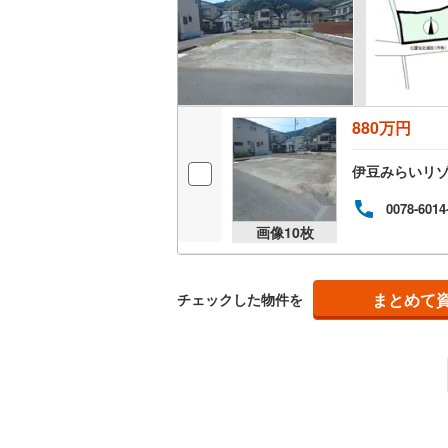
越美北線
(
氷見線
(
2
)
紀勢本線（
880万円
桜島線
(
8
)
伊豆みらいリ
加古川線
(
0078-6014
赤穂線
(
37
画像
10
枚
宇野線
(
25
福塩線
(
63
まとめて
チェックした物件を
岩徳線
(
21
小野田線
(
舞鶴線
(
1
)
木次線
(
1
)