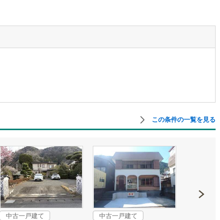
営地下鉄東山線
(
156
)
名古屋市営地下鉄名城線
(
136
)
営地下鉄桜通線
(
87
)
名古屋市営地下鉄上飯田線
(
39
)
地下鉄烏丸線
(
86
)
京都市営地下鉄東西線
(
92
)
tro今里筋線
(
37
)
OsakaMetro御堂筋線
(
50
)
tro四つ橋線
(
12
)
OsakaMetro中央線
(
18
)
tro堺筋線
(
3
)
神戸市営地下鉄西神・山手線
(
36
)
この条件の一覧を見る
下鉄空港線
(
41
)
福岡市地下鉄箱崎線
(
1
)
2
)
函館市電
(
0
)
りび鉄道
(
0
)
わたらせ渓谷鐵道
(
19
)
行
(
42
)
会津鉄道
(
4
)
中古一戸建て
中古一戸建て
中古一戸
縦貫鉄道
(
0
)
しなの鉄道北しなの線
(
4
)