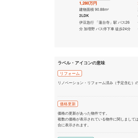
820万円
1,280万円
建物面積 114.27m
建物面積 90.88m
2
2
4LDK
2LDK
いすみ鉄
 徒歩5分
伊豆急行 「蓮台寺」駅 徒歩9分
伊豆急行 「蓮台寺」駅 バス26
IGRいわ
分 加増野 バス停下車 徒歩24分
弘南鉄道
由利高原
長野電鉄
ラベル・アイコンの意味
宇都宮ラ
リフォーム
リノベーション・リフォーム済み（予定含む）
鹿島臨海
小湊鐵道
(
価格更新
上毛電気
価格の更新があった物件です。
流鉄流山
複数の価格が表示されている物件に関しまして
合に表示されます。
京成本線
(