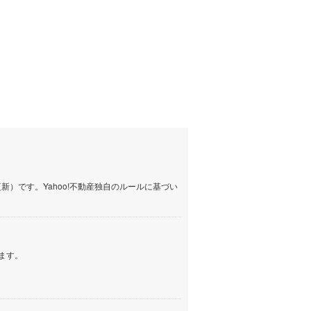
750万円
1,380万円
イン
(
1
)
3m
建物面積 87.76m
建物面積 231.87m
2
2
2
3SLDK
5SDK
しなの鉄道
(
172
)
蓮台寺」駅 徒歩5分
伊豆急行 「蓮台寺」駅 バス13
伊豆急行 「蓮台寺」駅 
津軽鉄道
(
0
)
分 横川（下田市） バス停下車
徒歩27分
三陸鉄道リアス線
(
0
)
仙台空港アクセス線
(
68
)
松本電鉄上高地線
(
5
)
関東鉄道常総線
(
30
)
）です。Yahoo!不動産独自のルールに基づい
銚子電気鉄道
(
2
)
上信電鉄上信線
(
16
)
埼玉新都市交通伊奈線
(
198
)
ます。
京成成田高速鉄道アクセス線
(
2
)
京成千葉線
(
86
)