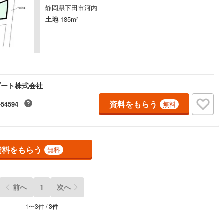
静岡県下田市河内
5
)
七尾線
(
2
)
土地
185m
2
高山本線（JR西日本）
(
1
)
JR西日本）
(
113
)
湖西線
(
201
)
福知山線
(
189
)
ゾート株式会社
53
)
播但線
(
115
)
資料をもらう
-54594
無料
)
津山線
(
14
)
)
伯備線
(
32
)
)
呉線
(
95
)
資料をもらう
無料
)
山口線
(
3
)
2
)
美祢線
(
0
)
前へ
1
次へ
因美線
(
20
)
1
〜
3
件 /
3
件
草津線
(
65
)