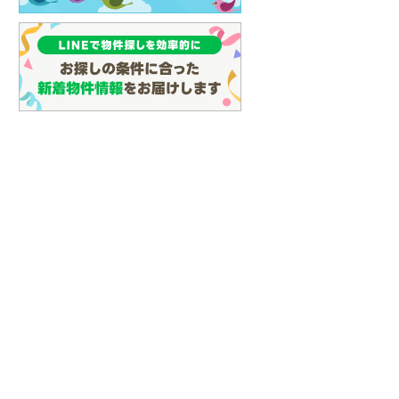
(
41
)
名古屋市営地下鉄鶴舞線
(
96
)
名古屋市営地下鉄名港線
(
50
)
OsakaMetro長堀鶴見緑地線
(
22
)
OsakaMetro谷町線
(
57
)
OsakaMetro千日前線
(
15
)
神戸市営地下鉄海岸線
(
4
)
福岡市地下鉄七隈線
(
123
)
函館市電宝来・谷地頭線
(
0
)
真岡鐵道
(
10
)
山形鉄道フラワー長井線
(
0
)
建て
中古一戸建て
中古一戸建て
えちごトキめき鉄道妙高はねうまラ