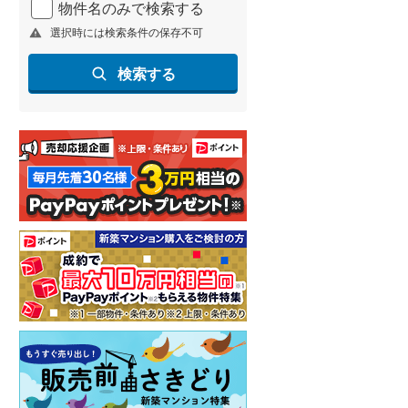
物件名のみで検索する
北海道新幹線
(
1
)
選択時には検索条件の保存不可
山形新幹線
(
237
)
検索する
東海道新幹線
(
338
)
九州新幹線
(
138
)
札幌市営地下鉄東豊線
(
6
)
東京メトロ銀座線
(
1
)
東京メトロ日比谷線
(
6
)
東京メトロ有楽町線
(
20
)
東京メトロ副都心線
(
20
)
都営新宿線
(
59
)
横浜市営地下鉄グリーンライン