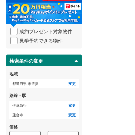
る
・
武蔵野線
(
645
)
条
件
横須賀線
(
159
)
を
成約プレゼント対象物件
マ
青梅線
(
275
)
イ
見学予約できる物件
ペ
小海線
(
36
)
ー
ジ
京浜東北線
(
460
)
に
検索条件の変更
総武線
(
262
)
保
存
地域
御殿場線
(
100
)
す
る
都道府県 未選択
変更
中央本線（JR東海）
(
335
)
路線・駅
太多線
(
77
)
伊豆急行
変更
名松線
(
4
)
蓮台寺
変更
東海道本線（JR西日本）
(
455
)
価格
小浜線
(
6
)