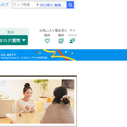
ヘルプ
川口侑斗 無期懲役
検索
お気に入り
最近見た
マイ
知る
物件
物件
ページ
千歳線
(
8
)
タログ/質問
日高本線
(
0
)
南道路
（
2
）
福島
宗谷本線
(
0
)
(
0
)
(
0
)
(
0
)
古家あり
（
0
）
栃木
群馬
山梨
東北本線
(
949
)
川越線
(
269
)
吾妻線
(
27
)
日光線
(
124
)
仙石線
(
154
)
小学校まで1km以内
（
0
）
和歌山
大船渡線
(
1
)