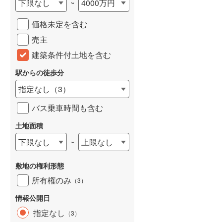
下限なし
4000万円
~
城端線
(
0
)
価格未定を含む
関西本線（JR西日本）
(
249
)
売主
大阪環状線
(
45
)
建築条件付土地を含む
山陽本線（JR西日本）
(
405
)
駅からの徒歩分
姫新線
(
117
)
指定なし
（
3
）
吉備線
(
22
)
バス乗車時間も含む
芸備線
(
58
)
土地面積
下限なし
上限なし
~
可部線
(
74
)
宇部線
(
2
)
敷地の権利形態
山陰本線
(
232
)
所有権のみ
（
3
）
境線
(
13
)
情報公開日
指定なし
（
3
）
奈良線
(
109
)