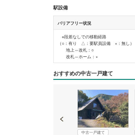
駅設備
名古屋市
バリアフリー状況
名古屋市
※段差なしでの移動経路
京都市営
（○：有り △：要駅員設備 ×：無し）
地上⇔改札：○
OsakaMe
改札⇔ホーム：×
OsakaMe
OsakaMe
おすすめの中古一戸建て
福岡市地
私鉄・その他
札幌市電
(
道南いさ
阿武隈急
中古一戸建て
中古一戸建て
秋田内陸