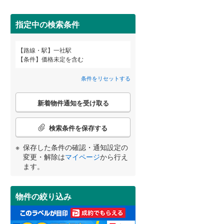
田沢湖線
(
5
)
指定中の検索条件
八戸線
(
0
)
磐越西線
(
30
)
路線・駅
一社駅
宮崎
鹿児島
沖縄
詳しく見る
条件
価格未定を含む
陸羽西線
(
1
)
条件をリセットする
左沢線
(
19
)
こ
津軽線
(
5
)
新着物件通知を受け取る
の
する
る
条件をリセットする
条件をリセットする
条件をリセットする
条件をリセットする
条件をリセットする
条件をリセットする
検
信越本線
(
29
)
索
検索条件を保存する
条
弥彦線
(
0
)
件
保存した条件の確認・通知設定の
で
総武本線
(
806
)
変更・解除は
マイページ
から行え
通
ます。
知
を
京葉線
(
103
)
受
物件の絞り込み
け
久留里線
(
177
)
取
る
山手線
(
183
)