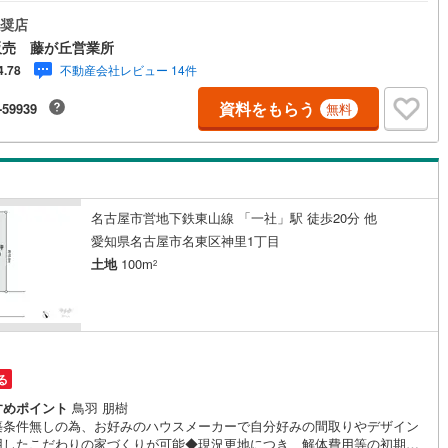
抑えられ、ご購入後すぐに建築工事を始められます◆前面道路は幅員約5.9
公道に面し、お車の出し入れもスムーズ◆採光も期待できる、南西側道路
奨店
)
片町線
(
87
)
した土地◆住環境を保護しつつ、利便性も兼ね備えた第一種住居地域に位
販売 藤が丘営業所
る土地◆「名東小学校」まで徒歩約9分、「神丘中学校」まで徒歩約10分と
9
)
関西空港線
(
2
)
不動産会社レビュー 14件
4.78
なく通学可能◆「イオンメイトピア店」まで徒歩約2分の立地です！【営業
10:00～19:00】上記時間はお電話が繋がりやすくなっております。お気軽
東線
(
46
)
本四備讃線
(
5
)
資料をもらう
-59939
無料
連絡下さい！現地を見学される場合はご見学予約ボタンよりご希望の日時
記入いただけますとスムーズにご案内が可能です。**住宅ローン**諸費用込
予土線
(
0
)
や築年数の古い物件のローンも得意としており、最適な銀行をご提案しま
**リフォーム**理想の間取り、テイストを作り上げられます！リフォームプ
徳島線
(
5
)
ナーの同行も可能です。
)
土讃線
(
7
)
名古屋市営地下鉄東山線 「一社」駅 徒歩20分 他
愛知県名古屋市名東区神里1丁目
線
(
485
)
香椎線
(
58
)
土地
100m
2
肥薩線
(
3
)
12
)
唐津線
(
0
)
0
)
大村線
(
1
)
る
52
)
日豊本線
(
296
)
すめポイント
鳥羽 朋樹
築条件無しの為、お好みのハウスメーカーで自分好みの間取りやデザイン
)
吉都線
(
8
)
用したこだわりの家づくりが可能◆現況更地につき、解体費用等の初期費