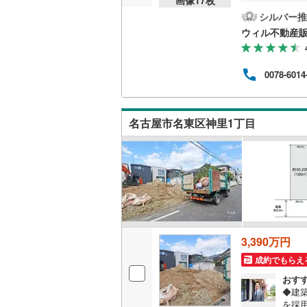
用が
mの
シルバー推
桜井線
(
58
に面
ウィル不動産
置す
阪和線
(
14
無理
時間 
おおさか
0078-6014
にご
をご
内子線
(
0
)
融資
す。
鳴門線
(
2
)
名古屋市名東区神里1丁目
ラン
土讃線
(
71
鹿児島本
三角線
(
6
)
長崎本線
(
3,390万円
佐世保線
(
成約でもらえ
豊肥本線
(
おす
◆建
日南線
(
20
を採