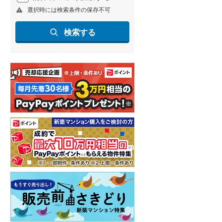
選択時には検索条件の保存不可
北海道新幹線
(
2
)
山形新幹線
(
255
)
検索する
東海道新幹線
(
364
)
九州新幹線
(
136
)
札幌市営地下鉄東豊線
(
7
)
東京メトロ銀座線
(
51
)
東京メトロ日比谷線
(
88
)
東京メトロ有楽町線
(
112
)
東京メトロ副都心線
(
134
)
都営新宿線
(
207
)
横浜市営地下鉄グリーンライン