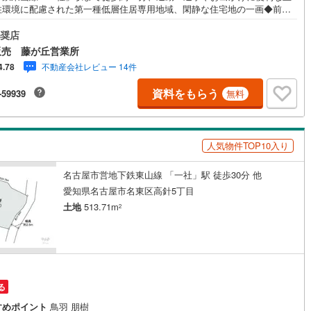
住環境に配慮された第一種低層住居専用地域、閑静な住宅地の一画◆前面
より約2m上がっており、視線を気にせず生活できます◆建築条件はござい
ん！お好きなハウスメーカー・工務店をお選びいただけます！◆建築条件
奨店
営地下鉄東山線
(
235
)
名古屋市営地下鉄名城線
(
230
)
の土地で、ご家族のライフスタイルにあったお住まいをご建築ください！
販売 藤が丘営業所
地面積約248平米（約75坪）のゆとりある敷地で建築プランが広がりますね
営地下鉄桜通線
(
166
)
名古屋市営地下鉄上飯田線
(
45
)
不動産会社レビュー 14件
4.78
側に広々したお庭を造れる広さがございます◆「名東小学校」まで徒歩約3
地【営業時間 10:00～19:00】上記時間はお電話が繋がりやすくなってお
地下鉄烏丸線
(
129
)
京都市営地下鉄東西線
(
108
)
資料をもらう
-59939
無料
す。お気軽にご連絡下さい！現地を見学される場合はご見学予約ボタンよ
希望の日時をご記入いただけますとスムーズにご案内が可能です。**住宅
tro今里筋線
(
40
)
OsakaMetro御堂筋線
(
69
)
ン**諸費用込融資や築年数の古い物件のローンも得意としており、最適な
をご提案します。**リフォーム**理想の間取り、テイストを作り上げられま
tro四つ橋線
(
14
)
OsakaMetro中央線
(
29
)
人気物件TOP10入り
リフォームプランナーの同行も可能です。
tro堺筋線
(
8
)
神戸市営地下鉄西神・山手線
(
34
)
名古屋市営地下鉄東山線 「一社」駅 徒歩30分 他
愛知県名古屋市名東区高針5丁目
下鉄空港線
(
57
)
福岡市地下鉄箱崎線
(
6
)
土地
513.71m
2
2
)
函館市電
(
0
)
りび鉄道
(
0
)
わたらせ渓谷鐵道
(
17
)
行
(
40
)
会津鉄道
(
4
)
る
縦貫鉄道
(
0
)
しなの鉄道北しなの線
(
4
)
すめポイント
鳥羽 朋樹