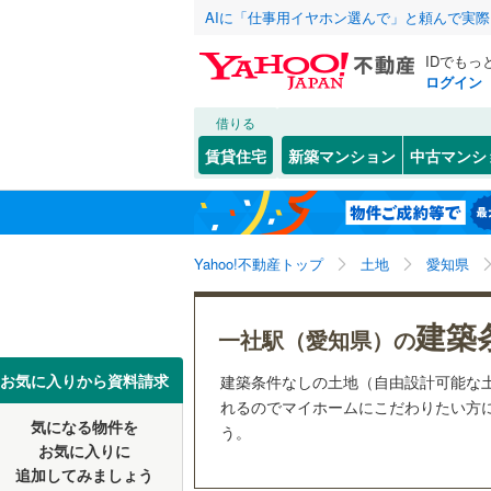
AIに「仕事用イヤホン選んで」と頼んで実
IDでもっ
ログイン
借りる
北海道
JR
北海道
函館本線
(
こだわり条件
配置、向き、
賃貸住宅
新築マンション
中古マンシ
石勝線
(
0
)
前道6m
東北
青森
根室本線
(
(
27
)
(
16
)
(
1
平坦地
（
関東
東京
石北本線
(
Yahoo!不動産トップ
土地
愛知県
販売、価格、
常磐線
(
57
信越・北陸
新潟
(
13
)
(
14
)
(
2
建築
更地渡し
一社駅（愛知県）の
高崎線
(
50
東海
愛知
お気に入りから資料請求
建築条件なしの土地（自由設計可能な
両毛線
(
23
れるのでマイホームにこだわりたい方に
立地
烏山線
(
78
気になる物件を
う。
近畿
大阪
お気に入りに
最寄りの
石巻線
(
44
追加してみましょう