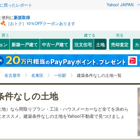
Yahoo! JAPAN
際に買ったレポート
と便利に
新規取得
［おトク］10％OFFクーポンあります
検索条件を保存しました
買う
建てる
売る
27
)
札沼線
(
6
)
建ち方、日当たり
ョン
新築一戸建て
中古一戸建て
注文住宅
土地
売却査定
カ
この検索条件の新着物件通知は、
マイページ
から設定できます。
室蘭本線
(
6
)
以上
（
20
）
角地
（
3
）
岩手
宮城
秋田
山形
22
)
富良野線
(
0
)
0
)
(
10
)
(
4
)
(
8
)
(
2
)
(
8
)
(
1
)
2
）
整形地
（
8
）
一社駅、価格未定を含む
神奈川
埼玉
千葉
茨城
1
)
釧網本線
(
0
)
名古屋市
名東区
一社駅
建築条件なしの土地一覧
契約、入居関連など
3
)
水郡線
(
126
)
星ケ丘
長野
富山
石川
福井
6
)
(
24
)
(
24
)
(
26
)
(
30
)
(
16
)
条件なしの土地
（
0
）
第一種低層住居専用地域
(
28
)
8
)
上越線
(
47
)
検索条件を保存する
（
14
）
閉じる
閉じる
お気に入りリストを見る
お気に入りリストを見る
閉じる
閉じる
岐阜
静岡
三重
土地）なら間取りプラン・工法・ハウスメーカーなど全てを決めら
1
)
水戸線
(
24
)
マイページ
オススメ。建築条件なしの土地をYahoo!不動産で見つけましょ
)
仙山線
(
124
)
兵庫
京都
滋賀
奈良
駅が始発駅
（
0
）
海まで2km以内
（
0
）
)
気仙沼線
(
3
)