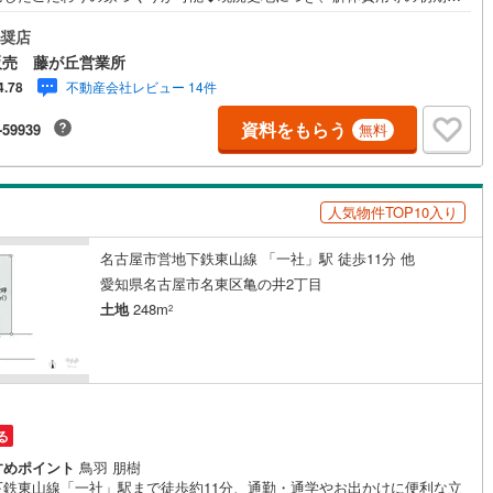
抑えられ、ご購入後すぐに建築工事を始められます◆前面道路は幅員約5.9
10
)
宮崎空港線
(
4
)
公道に面し、お車の出し入れもスムーズ！◆採光も期待できる、南西側道
奨店
面した土地です◆住環境を保護しつつ、利便性も兼ね備えた第一種住居地
販売 藤が丘営業所
線
(
332
)
上越新幹線
(
166
)
位置する土地◆お問い合わせお待ちしております！◆「名東小学校」まで
不動産会社レビュー 14件
4.78
約9分、「神丘中学校」まで徒歩約10分◆「イオンメイトピア店」まで徒歩
線
(
186
)
北陸新幹線
(
251
)
【営業時間 10:00～19:00】上記時間はお電話が繋がりやすくなっており
資料をもらう
-59939
無料
。お気軽にご連絡下さい！現地を見学される場合はご見学予約ボタンより
線
(
141
)
北陸新幹線（JR西日本）
(
9
)
望の日時をご記入いただけますとスムーズにご案内が可能です。**住宅ロ
**諸費用込融資や築年数の古い物件のローンも得意としており、最適な銀
幹線
(
1
)
ご提案します。**リフォーム**理想の間取り、テイストを作り上げられま
人気物件TOP10入り
リフォームプランナーの同行も可能です。
地下鉄南北線
(
11
)
札幌市営地下鉄東西線
(
10
)
名古屋市営地下鉄東山線 「一社」駅 徒歩11分 他
愛知県名古屋市名東区亀の井2丁目
下鉄南北線
(
222
)
仙台市地下鉄東西線
(
83
)
土地
248m
2
ロ丸ノ内線
(
157
)
東京メトロ丸ノ内方南支線
(
35
)
ロ東西線
(
182
)
東京メトロ千代田線
(
100
)
ロ半蔵門線
(
51
)
東京メトロ南北線
(
134
)
る
線
(
114
)
都営三田線
(
127
)
すめポイント
鳥羽 朋樹
下鉄東山線「一社」駅まで徒歩約11分、通勤・通学やお出かけに便利な立
戸線
(
201
)
横浜市営地下鉄ブルーライン
(
310
)