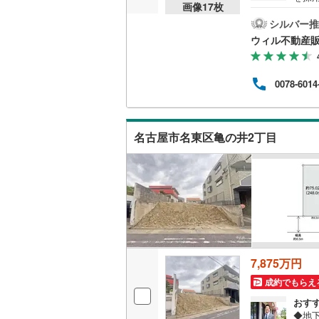
画像
17
枚
用が
後藤寺線
(
mの
シルバー推
路に
ウィル不動産
東北新幹
域に
徒歩
秋田新幹
約2分
0078-6014
ます
山陽新幹
ご希
ーン
西九州新
行を
名古屋市名東区亀の井2丁目
す！
地下鉄
札幌市営
仙台市地
東京メト
東京メト
7,875万円
東京メト
成約でもらえ
都営浅草
おす
◆地
都営大江