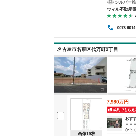
況更
シルバー推
ぐに
ウィル不動産
南武線
(
23
もス
まで
横浜線
(
65
施設も
0078-6014
すく
相模線
(
59
予約
です
五日市線
(
り、
名古屋市名東区代万町2丁目
上げ
篠ノ井線
(
常磐線（
伊東線
(
49
身延線
(
15
武豊線
(
39
7,980万円
成約でもらえ
関西本線（
おす
参宮線
(
3
)
＝＝
から
画像
19
枚
大糸線（J
住宅