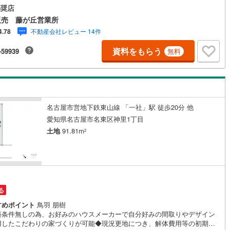
ーンをお手伝い！リフォーム・リノベも併せて相談可能！お子様連れのご
奨店
4
)
七尾線
(
2
)
も落ち着いてお話ができるよう、キッズスペースを設置しています。【営
販売 藤が丘営業所
 10:00-19:00】（年中無休）上記時間はお電話が繋がりやすくなっており
不動産会社レビュー 14件
4.78
高山本線（JR西日本）
(
1
)
。ぜひお気軽にご連絡下さい！
資料をもらう
-59939
無料
JR西日本）
(
118
)
湖西線
(
207
)
福知山線
(
193
)
46
)
播但線
(
109
)
名古屋市営地下鉄東山線 「一社」駅 徒歩20分 他
)
津山線
(
16
)
愛知県名古屋市名東区神里1丁目
)
伯備線
(
29
)
土地
91.81m
2
)
呉線
(
101
)
)
山口線
(
2
)
1
)
美祢線
(
0
)
る
因美線
(
20
)
すめポイント
鳥羽 朋樹
築条件無しの為、お好みのハウスメーカーで自分好みの間取りやデザイン
用したこだわりの家づくりが可能◆現況更地につき、解体費用等の初期費
草津線
(
65
)