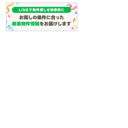
(
128
)
名古屋市営地下鉄鶴舞線
(
161
)
名古屋市営地下鉄名港線
(
65
)
OsakaMetro長堀鶴見緑地線
(
29
)
OsakaMetro谷町線
(
69
)
OsakaMetro千日前線
(
30
)
神戸市営地下鉄海岸線
(
4
)
福岡市地下鉄七隈線
(
131
)
函館市電宝来・谷地頭線
(
0
)
真岡鐵道
(
10
)
山形鉄道フラワー長井線
(
0
)
えちごトキめき鉄道妙高はねうまラ