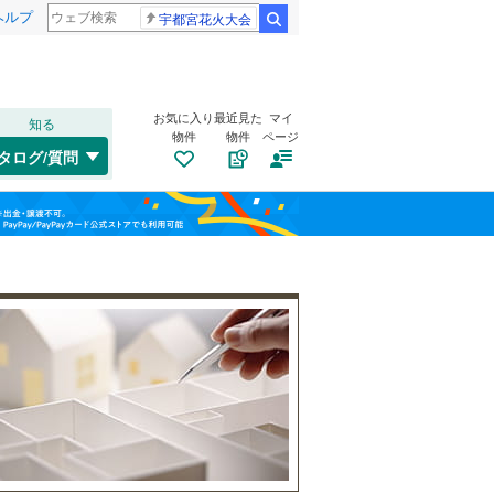
ヘルプ
宇都宮花火大会
検索
お気に入り
最近見た
マイ
知る
物件
物件
ページ
千歳線
(
8
)
タログ/質問
日高本線
(
0
)
南道路
（
9
）
福島
宗谷本線
(
0
)
(
1
)
(
4
)
(
15
)
古家あり
（
7
）
栃木
群馬
山梨
東北本線
(
963
)
川越線
(
287
)
藤が丘
(
42
)
吾妻線
(
31
)
日光線
(
111
)
仙石線
(
165
)
和歌山
小学校まで1km以内
（
17
）
大船渡線
(
1
)