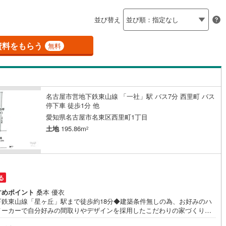
島根
岡山
広島
山口
釜石線
(
0
)
応
並び替え
花輪線
(
1
)
ン内見(相談)可
香川
（
6
）
愛媛
IT重説可
高知
（
3
）
保存した条件を見る
磐越東線
(
32
)
資料をもらう
無料
佐賀
長崎
熊本
大分
ン対応とは？
陸羽東線
(
23
)
57
)
米坂線
(
0
)
名古屋市営地下鉄東山線 「一社」駅 バス7分 西里町 バス
五能線
(
0
)
停下車 徒歩1分 他
この条件で検索する
この条件で検索する
この条件で検索する
この条件で検索する
この条件で検索する
この条件で検索する
市区町村以下を選択
市区町村を選択す
駅を選択する
愛知県名古屋市名東区西里町1丁目
5
)
白新線
(
5
)
土地
195.86m
2
越後線
(
9
)
ライン（宇都宮～逗子）
湘南新宿ライン（前橋～小田原）
(
1,027
)
る
0
)
内房線
(
478
)
すめポイント
桑本 優衣
下鉄東山線「星ヶ丘」駅まで徒歩約18分◆建築条件無しの為、お好みのハ
9
)
鹿島線
(
4
)
メーカーで自分好みの間取りやデザインを採用したこだわりの家づくりが
◆ゆとりある土地なら、間取りの自由度が高まり、夢も広がりますね◆現
7
)
東海道本線
(
557
)