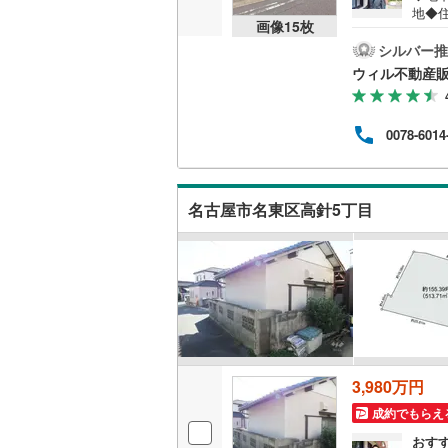
地◆
画像
15
枚
道路
ませ
シルバー推
名古屋市
なし
ウィル不動産
◆土
名古屋市
◆南
分の立
京都市営
0078-6014
りま
りご
OsakaMe
ロー
銀行
OsakaMe
名古屋市名東区高針5丁目
す！
OsakaMe
福岡市地
私鉄・その他
札幌市電
(
道南いさ
3,980万円
阿武隈急
成約でもらえ
秋田内陸
おす