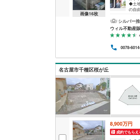
◆土
の自
画像
16
枚
渡し
いすみ鉄
いた
シルバー推
針小
IGRいわ
ウィル不動産
まで
歩約
弘南鉄道
【営業
0078-6014
お気
由利高原
の日
費用
長野電鉄
案し
名古屋市千種区桜が丘
ーム
宇都宮ラ
鹿島臨海
小湊鐵道
(
上毛電気
流鉄流山
8,900万円
京成本線
(
成約でもらえ