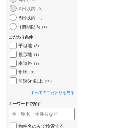
和歌山線
(
169
)
3日以内
（
0
）
5日以内
東西線
(
18
)
（
1
）
1週間以内
（
1
）
予讃線
(
30
)
こだわり条件
高徳線
(
20
)
平坦地
（
2
）
牟岐線
(
7
)
整形地
（
8
）
山陽本線（JR九州）
(
7
)
南道路
（
9
）
篠栗線
(
50
)
角地
（
3
）
前道6m以上
指宿枕崎線
(
234
)
（
20
）
筑肥線
(
44
)
すべてのこだわりを見る
久大本線
(
51
)
キーワードで探す
日田彦山線
(
16
)
筑豊本線
(
45
)
物件名のみで検索する