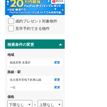
・
条
武蔵野線
(
685
)
件
を
横須賀線
(
284
)
成約プレゼント対象物件
マ
青梅線
(
234
)
イ
見学予約できる物件
ペ
小海線
(
32
)
ー
ジ
京浜東北線
(
821
)
に
検索条件の変更
保
総武線
(
673
)
存
地域
す
御殿場線
(
93
)
る
都道府県 未選択
変更
中央本線（JR東海）
(
366
)
路線・駅
太多線
(
76
)
名古屋市営地下鉄東山線
変更
名松線
(
4
)
一社
変更
東海道本線（JR西日本）
(
523
)
価格
下限なし
上限なし
~
小浜線
(
6
)