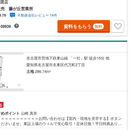
地につき、解体費用等の手間やコストの初期費用が抑えられ、ご購入後す
奨店
建築工事が始めやすい区画◆前面道路は幅員約12mとゆとりがあり、駐車
販売 藤が丘営業所
2
)
鶴見線
(
39
)
ムーズに行える十分な幅◆「西山小学校」まで徒歩約4分、「神丘中学校」
不動産会社レビュー 14件
4.78
徒歩約5分と無理なく通学可能◆「西山ストア」まで徒歩約4分とお買い物
7
)
根岸線
(
117
)
充実しています【営業時間10:00～19:00】上記時間はお電話が繋がりや
資料をもらう
-59939
無料
なっております。お気軽にご連絡下さい！現地を見学される場合はご見学
9
)
中央本線（JR東日本）
(
844
)
ボタンよりご希望の日時をご記入いただけますとスムーズにご案内が可能
。**住宅ローン**諸費用込融資や築年数の古い物件のローンも得意としてお
146
)
八高線
(
470
)
最適な銀行をご提案します。**リフォーム**理想の間取り、テイストを作り
られます！リフォームプランナーの同行も可能です。
7
)
大糸線（JR東日本）
(
10
)
名古屋市営地下鉄東山線 「一社」駅 徒歩15分 他
各駅停車）
(
244
)
埼京線
(
423
)
愛知県名古屋市名東区代万町2丁目
土地
286.74m
2
)
東海道本線（JR東海）
(
883
)
8
)
飯田線
(
352
)
)
高山本線（JR東海）
(
45
)
る
JR東海）
(
91
)
紀勢本線（JR東海）
(
9
)
すめポイント
山崎 真奈
博多南線
(
24
)
＝＝＝＝＝＝＝＝＝＝＝お問い合わせは【室内・現地を見学する】ボタン
くださいませ。東証上場のウィルで安心取引！定休日無！平日特典あり！
R西日本）
(
1
)
北陸本線
(
31
)
ローンもお任せ下さい！年間800組以上を担当する専門部署が、あなたの住