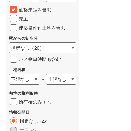
城端線
(
0
)
価格未定を含む
売主
関西本線（JR西日本）
(
234
)
建築条件付土地を含む
大阪環状線
(
55
)
駅からの徒歩分
山陽本線（JR西日本）
(
363
)
指定なし
（
26
）
姫新線
(
111
)
バス乗車時間も含む
吉備線
(
24
)
土地面積
芸備線
(
56
)
下限なし
上限なし
~
可部線
(
79
)
敷地の権利形態
宇部線
(
1
)
所有権のみ
（
26
）
山陰本線
(
248
)
情報公開日
境線
(
12
)
指定なし
（
26
）
奈良線
(
103
)
本日
（
0
）