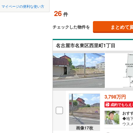
中国
鳥取
北上線
(
1
)
オンライン対
マイページの便利な使い方
26
件
山田線
(
6
)
四国
徳島
オンライ
大湊線
(
0
)
まとめて
チェックした物件を
九州・沖縄
福岡
オンライ
只見線
(
4
)
名古屋市名東区西里町1丁目
奥羽本線
(
男鹿線
(
1
)
0
0
0
0
0
0
該当物件
該当物件
該当物件
該当物件
該当物件
該当物件
件
件
件
件
件
件
羽越本線
(
飯山線
(
0
)
湘南新宿
3,798万円
(
864
)
成約でもらえ
外房線
(
75
おす
◆地
成田線
(
13
ウス
画像
17
枚
可能
東金線
(
27