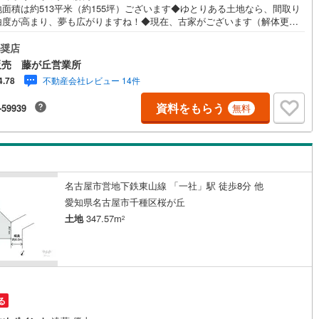
地面積は約513平米（約155坪）ございます◆ゆとりある土地なら、間取り
由度が高まり、夢も広がりますね！◆現在、古家がございます（解体更地
）◆建築条件はございません！お好きなハウスメーカー・工務店をお選び
道
(
11
)
北越急行ほくほく線
(
1
)
だけます！◆ご家族の理想に合ったマイホームをご実現ください！◆「高
奨店
学校」まで徒歩約6分！子育て世帯にも嬉しい立地！◆「西友（高針店）」
て銀河鉄道
(
6
)
青い森鉄道
(
7
)
販売 藤が丘営業所
徒歩約5分、毎日のお買い物に便利な立地！◆緑豊かな「神丘公園」まで徒
不動産会社レビュー 14件
4.78
10分、「牧野ヶ池緑地」まで徒歩約19分！休日の楽しみも増えますね！
弘南線
(
0
)
弘南鉄道大鰐線
(
0
)
時間 10:00～19:00】上記時間はお電話が繋がりやすくなっております。
資料をもらう
-59939
無料
軽にご連絡下さい！現地を見学される場合はご見学予約ボタンよりご希望
鉄道鳥海山ろく線
(
1
)
福島交通飯坂線
(
34
)
時をご記入いただけますとスムーズにご案内が可能です。**住宅ローン**諸
込融資や築年数の古い物件のローンも得意としており、最適な銀行をご提
長野線
(
3
)
上田電鉄別所線
(
2
)
ます。**リフォーム**理想の間取り、テイストを作り上げられます！リフォ
プランナーの同行も可能です。
イトレール
(
87
)
関東鉄道竜ケ崎線
(
8
)
名古屋市営地下鉄東山線 「一社」駅 徒歩8分 他
鉄道大洗鹿島線
(
125
)
ひたちなか海浜鉄道湊線
(
9
)
愛知県名古屋市千種区桜が丘
土地
347.57m
2
68
)
千葉都市モノレール
(
129
)
鉄道上毛線
(
83
)
秩父鉄道
(
37
)
線
(
47
)
つくばエクスプレス
(
199
)
421
)
京成押上線
(
47
)
る