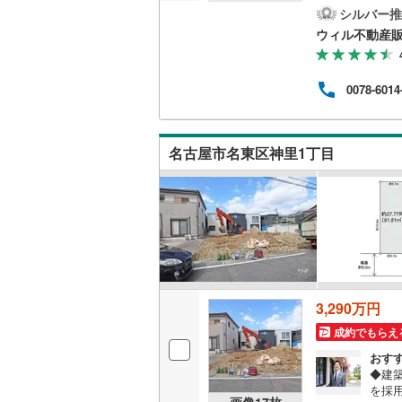
宅ロ
シルバー推
越美北線
(
家族
ウィル不動産
業時間
氷見線
(
2
)
ます
0078-6014
紀勢本線（
桜島線
(
6
)
名古屋市名東区神里1丁目
加古川線
(
赤穂線
(
33
宇野線
(
22
福塩線
(
65
岩徳線
(
17
3,290万円
小野田線
(
成約でもらえ
舞鶴線
(
1
)
おす
◆建
を採
木次線
(
1
)
画像
17
枚