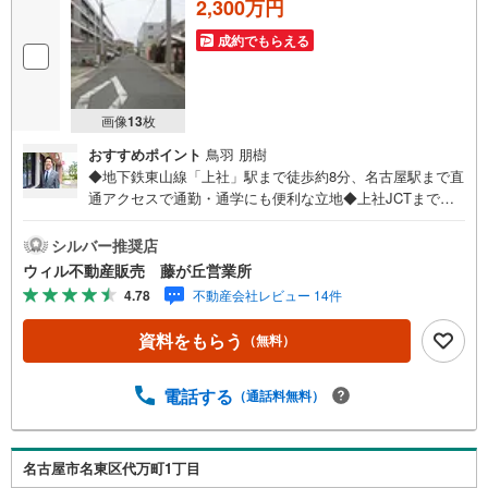
2,300万円
成約でもらえる
画像
13
枚
おすすめポイント
鳥羽 朋樹
◆地下鉄東山線「上社」駅まで徒歩約8分、名古屋駅まで直
通アクセスで通勤・通学にも便利な立地◆上社JCTまで車
で約3分とカーライフにも対応したアクセス環境◆建築条件
無しの為、お好みのハウスメーカーで自分好みの間取りや
シルバー推奨店
デザインを採用したこだわりの家づくりが可能◆前面道路
ウィル不動産販売 藤が丘営業所
幅員約6.5mの公道に面し、駐車にも十分なスペース◆「猪
4.78
不動産会社レビュー 14件
高小学校」、「猪高中学校」まで徒歩8分で通学可能◆「フ
ィールクオリテ上社店」まで徒歩約8分と毎日のお買い物に
資料をもらう
（無料）
も困らない住環境◆「すぎやま病院」まで徒歩約2分と医療
施設も徒歩圏内で利用可能【営業時間 10:00～19:00】上記
時間はお電話が繋がりやすくなっております。お気軽にご
電話する
（通話料無料）
連絡下さい！現地を見学される場合はご見学予約ボタンよ
りご希望の日時をご記入いただけますとスムーズにご案内
が可能です。**住宅ローン**諸費用込融資や築年数の古い物
名古屋市名東区代万町1丁目
件のローンも得意としており、最適な銀行をご提案しま