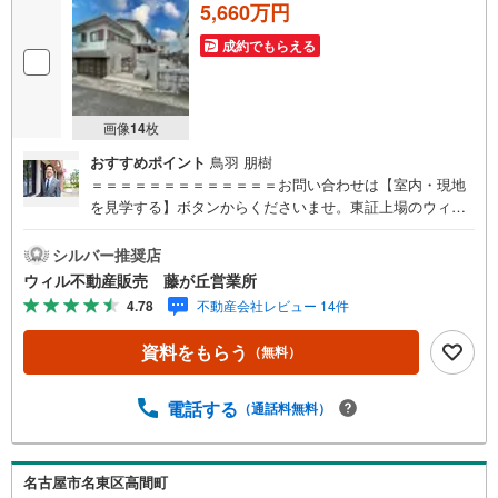
5,660万円
成約でもらえる
画像
14
枚
おすすめポイント
鳥羽 朋樹
＝＝＝＝＝＝＝＝＝＝＝＝＝お問い合わせは【室内・現地
を見学する】ボタンからくださいませ。東証上場のウィル
で安心取引！定休日無！平日特典あり！住宅ローンもお任
せ下さい！年間800組以上を担当する専門部署が、あなたの
シルバー推奨店
住宅ローンをお手伝い！リフォーム・リノベも併せて相談
ウィル不動産販売 藤が丘営業所
可能！お子様連れのご家族も落ち着いてお話ができるよ
4.78
不動産会社レビュー 14件
う、キッズスペースを設置しています。【営業時間 10:00-1
9:00】（年中無休）上記時間はお電話が繋がりやすくなっ
資料をもらう
（無料）
ております。ぜひお気軽にご連絡下さい！
電話する
（通話料無料）
名古屋市名東区高間町