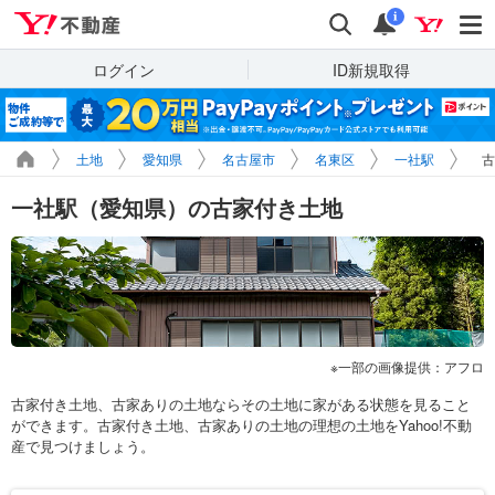
Yahoo!不動産
検索
通知
i
ログイン
ID新規取得
土地
愛知県
名古屋市
名東区
一社駅
古
一社駅（愛知県）の古家付き土地
一部の画像提供：アフロ
古家付き土地、古家ありの土地ならその土地に家がある状態を見ること
ができます。古家付き土地、古家ありの土地の理想の土地をYahoo!不動
産で見つけましょう。