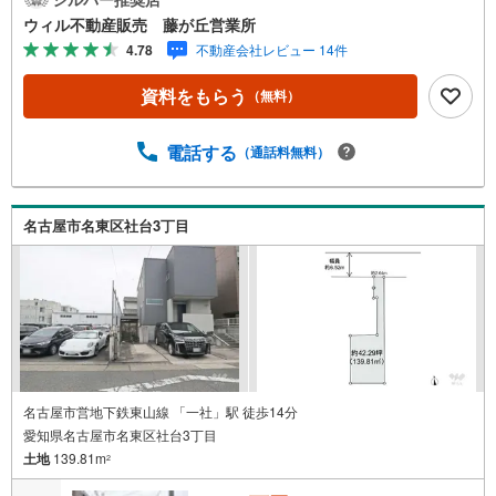
取引！定休日無！平日特典あり！住宅ローンもお任せ下さ
ウィル不動産販売 藤が丘営業所
い！年間800組以上を担当する専門部署が、あなたの住宅ロ
4.78
不動産会社レビュー 14件
ーンをお手伝い！リフォーム・リノベも併せて相談可能！
お子様連れのご家族も落ち着いてお話ができるよう、キッ
資料をもらう
（無料）
ズスペースを設置しています。【営業時間 10:00-19:00】
（年中無休）上記時間はお電話が繋がりやすくなっており
ます。ぜひお気軽にご連絡下さい！現地を見学される場合
電話する
（通話料無料）
は「室内・現地を見学する（無料）」ボタンよりご希望の
日時をご記入いただけますとスムーズにご案内が可能で
す。
名古屋市名東区社台3丁目
名古屋市営地下鉄東山線 「一社」駅 徒歩14分
愛知県名古屋市名東区社台3丁目
土地
139.81m
2