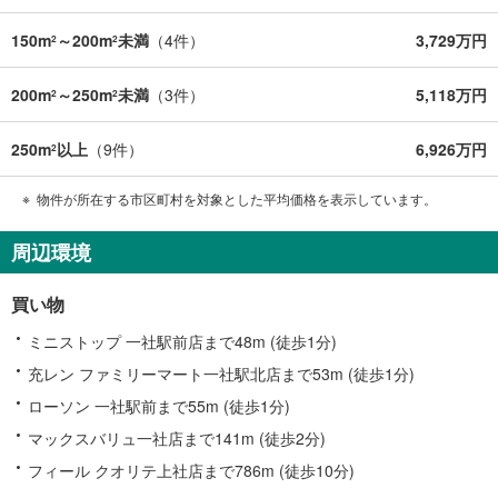
150m
～200m
未満
（
4
件）
3,729万円
2
2
200m
～250m
未満
（
3
件）
5,118万円
2
2
250m
以上
（
9
件）
6,926万円
2
物件が所在する市区町村を対象とした平均価格を表示しています。
周辺環境
買い物
ミニストップ 一社駅前店まで48m (徒歩1分)
充レン ファミリーマート一社駅北店まで53m (徒歩1分)
ローソン 一社駅前まで55m (徒歩1分)
マックスバリュ一社店まで141m (徒歩2分)
フィール クオリテ上社店まで786m (徒歩10分)