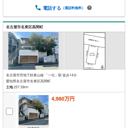
電話する
（通話料無料）
名古屋市名東区高間町
名古屋市営地下鉄東山線 「一社」駅 徒歩14分
愛知県名古屋市名東区高間町
土地
257.39m
2
4,980万円