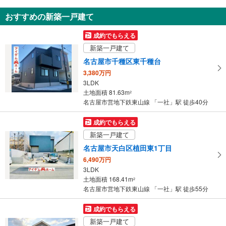
知
おすすめの新築一戸建て
を
受
成約でもらえる
け
新築一戸建て
取
名古屋市千種区東千種台
る
3,380万円
・
3LDK
条
土地面積 81.63m
2
件
名古屋市営地下鉄東山線 「一社」駅 徒歩40分
を
マ
成約でもらえる
イ
新築一戸建て
ペ
名古屋市天白区植田東1丁目
ー
6,490万円
ジ
3LDK
に
土地面積 168.41m
2
保
名古屋市営地下鉄東山線 「一社」駅 徒歩55分
存
す
成約でもらえる
る
新築一戸建て