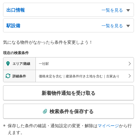
出口情報
一覧を見る
１出口
駅設備
一覧を見る
市バス １番のりば、千種高等学校、高社郵便局、名古屋銀行、高社１・２丁
目、平和が丘４丁目、社台１−３丁目
バリアフリー状況
２出口
気になる物件がなかったら
条件を変更しよう！
※段差なしでの移動経路
市バス ３・４番のりば（市バスターミナル）、市バス ２・５番のりば、市
（○：有り △：要駅員設備 ×：無し）
現在の検索条件
営打越荘、名東コミュニティセンター、三重銀行、一社１−４丁目、亀の井１
地上⇔改札⇔ホーム：○
−３丁目
エレベータ
一社駅
エリア/路線
・各ホーム⇔ホーム間連絡通路
・高畑方面ホーム階の通路⇔南改札
価格未定を含む｜建築条件付き土地を含む｜古家あり
詳細条件
エスカレータ
こ
・藤が丘方面ホーム⇔北改札内途中一部
新着物件通知を受け取る
トイレ
の
検
《多機能トイレ》
索
・南改札外（２番出口方面）
検索条件を保存する
その他
条
件
・ＡＥＤ
保存した条件の確認・通知設定の変更・解除は
マイページ
から行
で
えます。
通