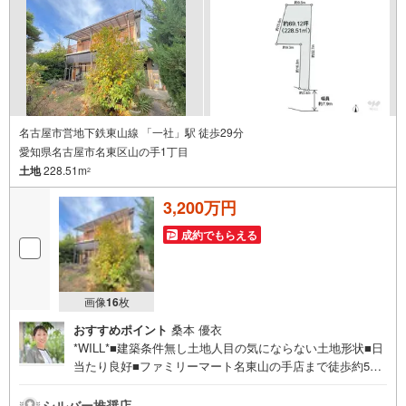
す。**リフォーム**理想の間取り、テイストを作り上げられ
ます！リフォームプランナーの同行も可能です。
名古屋市営地下鉄東山線 「一社」駅 徒歩29分
愛知県名古屋市名東区山の手1丁目
土地
228.51m
2
3,200万円
成約でもらえる
画像
16
枚
おすすめポイント
桑本 優衣
*WILL*■建築条件無し土地人目の気にならない土地形状■日
当たり良好■ファミリーマート名東山の手店まで徒歩約5分
香流小学校まで徒歩約7分■マックスバリュ香流店まで徒歩
約9分＝＝＝＝＝＝＝＝＝＝＝＝＝東証上場のウィルで安心
シルバー推奨店