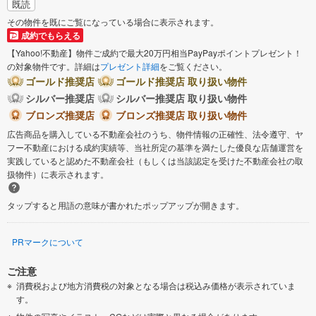
既読
その物件を既にご覧になっている場合に表示されます。
成約でもらえる
【Yahoo!不動産】物件ご成約で最大20万円相当PayPayポイントプレゼント！
の対象物件です。詳細は
プレゼント詳細
をご覧ください。
ゴールド推奨店
ゴールド推奨店 取り扱い物件
シルバー推奨店
シルバー推奨店 取り扱い物件
ブロンズ推奨店
ブロンズ推奨店 取り扱い物件
広告商品を購入している不動産会社のうち、物件情報の正確性、法令遵守、ヤ
フー不動産における成約実績等、当社所定の基準を満たした優良な店舗運営を
実践していると認めた不動産会社（もしくは当該認定を受けた不動産会社の取
扱物件）に表示されます。
タップすると用語の意味が書かれたポップアップが開きます。
PRマークについて
ご注意
消費税および地方消費税の対象となる場合は税込み価格が表示されていま
す。