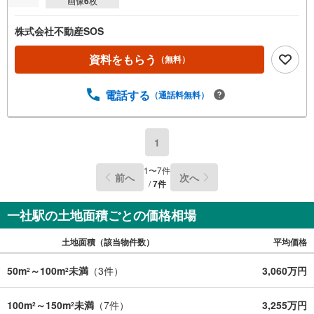
画像
6
枚
株式会社不動産SOS
資料をもらう
（無料）
電話する
（通話料無料）
1
1
〜
7
件
前へ
次へ
/
7
件
一社駅の土地面積ごとの価格相場
土地面積（該当物件数）
平均価格
50m
～100m
未満
（
3
件）
3,060万円
2
2
100m
～150m
未満
（
7
件）
3,255万円
2
2