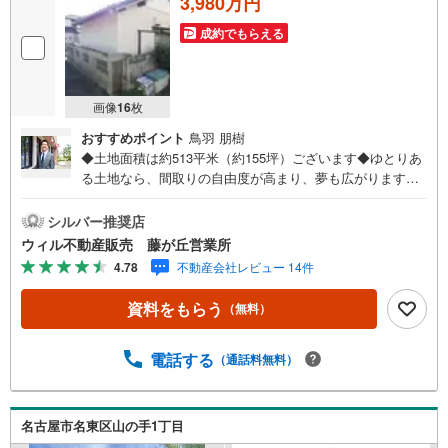
3,980万円
成約でもらえる
画像
16
枚
おすすめポイント
鳥羽 朋樹
◆土地面積は約513平米（約155坪）ございます◆ゆとりあ
る土地なら、間取りの自由度が高まり、夢も広がります
ね！◆現在、古家がございます（解体更地渡し）◆建築条
件はございません！お好きなハウスメーカー・工務店をお
シルバー推奨店
選びいただけます！◆ご家族の理想に合ったマイホームを
ウィル不動産販売 藤が丘営業所
ご実現ください！◆「高針小学校」まで徒歩約6分！子育て
4.78
不動産会社レビュー 14件
世帯にも嬉しい立地！◆「西友（高針店）」まで徒歩約5
分、毎日のお買い物に便利な立地！◆緑豊かな「神丘公
資料をもらう
（無料）
園」まで徒歩約10分、「牧野ヶ池緑地」まで徒歩約19分！
休日の楽しみも増えますね！【営業時間 10:00～19:00】上
記時間はお電話が繋がりやすくなっております。お気軽に
電話する
（通話料無料）
ご連絡下さい！現地を見学される場合はご見学予約ボタン
よりご希望の日時をご記入いただけますとスムーズにご案
内が可能です。**住宅ローン**諸費用込融資や築年数の古い
名古屋市名東区山の手1丁目
物件のローンも得意としており、最適な銀行をご提案しま