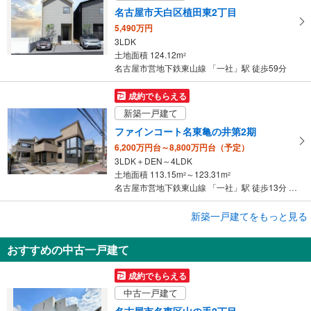
名古屋市天白区植田東2丁目
5,490万円
3LDK
土地面積 124.12m
2
名古屋市営地下鉄東山線 「一社」駅 徒歩59分
成約でもらえる
新築一戸建て
ファインコート名東亀の井第2期
6,200万円台～8,800万円台（予定）
3LDK＋DEN～4LDK
土地面積 113.15m
～123.31m
2
2
名古屋市営地下鉄東山線 「一社」駅 徒歩13分 No.1～6:徒歩13分、No.7～14:徒歩14分
新築一戸建てをもっと見る
新築一戸建て
名古屋市名東区高社1丁目
おすすめの中古一戸建て
7,680万円
1LDK＋3S
成約でもらえる
土地面積 151m
2
中古一戸建て
名古屋市営地下鉄東山線 「一社」駅 徒歩7分
名古屋市名東区山の手2丁目