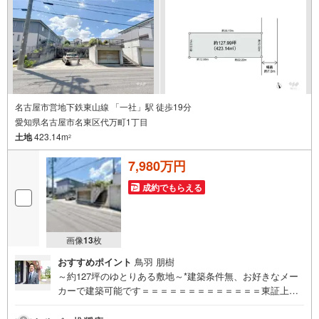
す。**リフォーム**理想の間取り、テイストを作り上げられ
ます！リフォームプランナーの同行も可能です。
名古屋市営地下鉄東山線 「一社」駅 徒歩19分
愛知県名古屋市名東区代万町1丁目
土地
423.14m
2
7,980万円
成約でもらえる
画像
13
枚
おすすめポイント
鳥羽 朋樹
～約127坪のゆとりある敷地～*建築条件無、お好きなメー
カーで建築可能です＝＝＝＝＝＝＝＝＝＝＝＝＝東証上場
のウィルで安心取引！定休日無！平日特典あり！住宅ロー
ンもお任せ下さい！年間800組以上を担当する専門部署が、