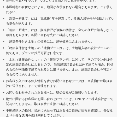
物件の写真やイラスト、CGなどは実際と異なる場合があります。
市区町村の合併などにより、地図が表示されない場合があります。ご了承く
ださい。
「新築一戸建て」には、完成後1年を経過している未入居物件が掲載されてい
る場合があります。
「新築一戸建て」には、販売住戸が複数の物件は、全ての住戸に該当しない
項目もあります。各問い合わせ先にご確認ください。
「建築条件付き土地」の価格には、建物価格は含まれません。
「建築条件付き土地」の「建物プラン例」は、土地購入者の設計プランの一
例であり、プランの採用可否は任意です。
「土地（建築条件なし）」の「建物プラン例」に関して、そのプラン例は特
定の建築請負会社によるもので、 当該建築請負会社以外で建てた場合、同様
のものが同価格で建てられるとは限りません。また、建築請負会社を特定す
るものではありません。
お客様が入力する個人情報を含むお問い合わせデータは、当該物件の取扱会
社に送信され、そこで管理されます。
お問い合わせをされたお客様へは、取扱会社がご連絡いたします。
物件に関するお客様のお問い合わせについては、LINEヤフー株式会社は一切
関与いたしません。取扱会社に直接ご確認ください。
不動産購入の検討、契約にあたってはお客様ご自身が情報を確認し、各会社
より十分な説明を受け判断してください。