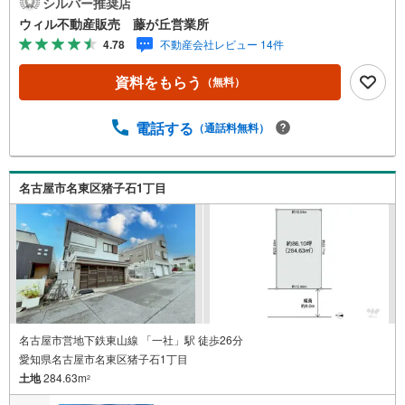
シルバー推奨店
あなたの住宅ローンをお手伝い！リフォーム・リノベも併
ウィル不動産販売 藤が丘営業所
せて相談可能！お子様連れのご家族も落ち着いてお話がで
4.78
不動産会社レビュー 14件
きるよう、キッズスペースを設置しています。【営業時間
10:00-19:00】（年中無休）上記時間はお電話が繋がりやす
資料をもらう
（無料）
くなっております。ぜひお気軽にご連絡下さい！現地を見
学される場合は「室内・現地を見学する（無料）」ボタン
よりご希望の日時をご記入いただけますとスムーズにご案
電話する
（通話料無料）
内が可能です。
名古屋市名東区猪子石1丁目
名古屋市営地下鉄東山線 「一社」駅 徒歩26分
愛知県名古屋市名東区猪子石1丁目
土地
284.63m
2