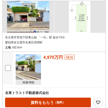
名古屋市営地下鉄東山線 「一社」駅 徒歩15分
愛知県名古屋市名東区高間町
土地
182.6m
2
4,970万円
NEW
画像
10
枚
名東トラスト不動産株式会社
資料をもらう
（無料）