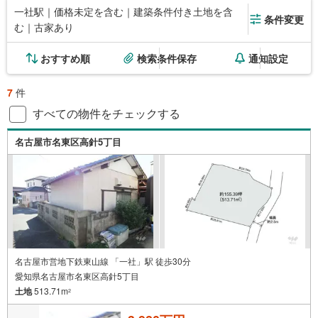
一社駅｜価格未定を含む｜建築条件付き土地を含
条件変更
む｜古家あり
おすすめ順
検索条件保存
通知設定
7
件
すべての物件をチェックする
名古屋市名東区高針5丁目
名古屋市営地下鉄東山線 「一社」駅 徒歩30分
愛知県名古屋市名東区高針5丁目
土地
513.71m
2