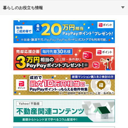
暮らしのお役立ち情報
不動産・住宅
賃貸住宅
マンションカタログ
教えて！住まいの先生
新築マンション
中古マンション
新築一戸建て
中古一戸建て
注文住宅
土地
売却査定