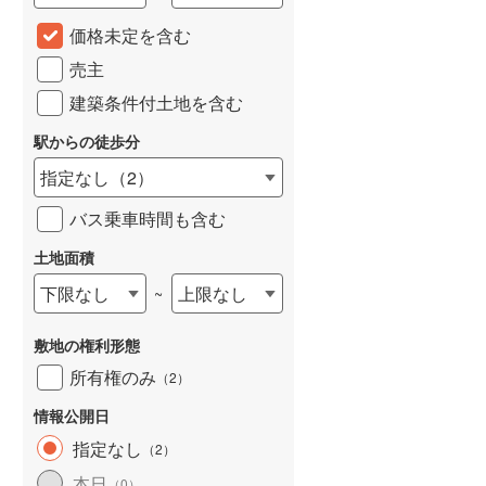
城端線
(
0
)
価格未定を含む
売主
関西本線（JR西日本）
(
234
)
建築条件付土地を含む
大阪環状線
(
55
)
駅からの徒歩分
山陽本線（JR西日本）
(
365
)
指定なし
（
2
）
姫新線
(
111
)
バス乗車時間も含む
吉備線
(
24
)
土地面積
芸備線
(
57
)
下限なし
上限なし
~
可部線
(
79
)
敷地の権利形態
宇部線
(
1
)
所有権のみ
（
2
）
山陰本線
(
248
)
情報公開日
境線
(
12
)
指定なし
（
2
）
奈良線
(
103
)
本日
（
0
）