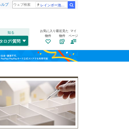
ヘルプ
レインボー池田 佐藤佳奈アナ
検索
お気に入り
最近見た
マイ
知る
物件
物件
ページ
千歳線
(
8
)
タログ/質問
日高本線
(
0
)
南道路
（
1
）
福島
宗谷本線
(
0
)
びわ湖浜大津
島ノ関
(
1
)
古家あり
（
0
）
(
1
)
栃木
群馬
山梨
東北本線
(
961
)
(
0
)
川越線
(
294
)
吾妻線
(
27
)
日光線
(
112
)
仙石線
(
158
)
小学校まで1km以内
（
0
）
和歌山
大船渡線
(
1
)