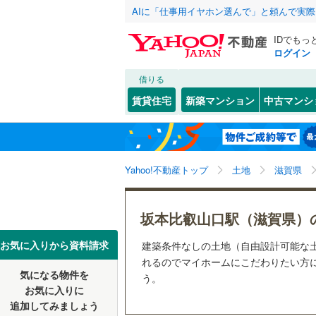
AIに「仕事用イヤホン選んで」と頼んで実
IDでもっ
ログイン
借りる
北海道
JR
北海道
函館本線
(
こだわり条件
配置、向き、
賃貸住宅
新築マンション
中古マンシ
石勝線
(
0
)
前道6m
東北
青森
根室本線
(
松ノ馬場
(
2
)
(
0
平坦地
（
(
0
)
関東
東京
石北本線
(
Yahoo!不動産トップ
土地
滋賀県
販売、価格、
常磐線
(
57
信越・北陸
新潟
更地渡し
坂本比叡山口駅（滋賀県）
高崎線
(
50
(
2
)
(
1
)
(
0
東海
愛知
お気に入りから資料請求
建築条件なしの土地（自由設計可能な
立地
両毛線
(
23
れるのでマイホームにこだわりたい方に
烏山線
(
79
気になる物件を
最寄りの
う。
近畿
大阪
お気に入りに
石巻線
(
44
追加してみましょう
オンライン対