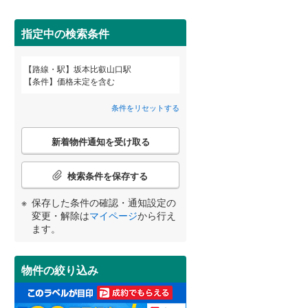
田沢湖線
(
5
)
指定中の検索条件
八戸線
(
0
)
磐越西線
(
30
)
詳しく見る
路線・駅
坂本比叡山口駅
宮崎
鹿児島
沖縄
条件
価格未定を含む
陸羽西線
(
1
)
条件をリセットする
左沢線
(
19
)
こ
津軽線
(
1
)
新着物件通知を受け取る
の
する
る
条件をリセットする
条件をリセットする
条件をリセットする
条件をリセットする
条件をリセットする
条件をリセットする
検
信越本線
(
29
)
索
検索条件を保存する
条
弥彦線
(
0
)
件
保存した条件の確認・通知設定の
で
総武本線
(
804
)
変更・解除は
マイページ
から行え
通
ます。
知
を
京葉線
(
101
)
受
物件の絞り込み
け
久留里線
(
179
)
取
る
山手線
(
181
)