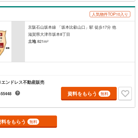
5
)
鶴見線
(
38
)
人気物件TOP10入り
8
)
根岸線
(
114
)
京阪石山坂本線 「坂本比叡山口」駅 徒歩17分 他
4
)
中央本線（JR東日本）
(
842
)
滋賀県大津市坂本8丁目
土地
821m
2
143
)
八高線
(
465
)
7
)
大糸線（JR東日本）
(
10
)
各駅停車）
(
244
)
埼京線
(
422
)
)
東海道本線（JR東海）
(
879
)
1エンドレス不動産販売
5
)
飯田線
(
356
)
資料をもらう
-55448
無料
)
高山本線（JR東海）
(
45
)
JR東海）
(
89
)
紀勢本線（JR東海）
(
9
)
資料をもらう
無料
博多南線
(
24
)
R西日本）
(
1
)
北陸本線
(
31
)