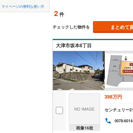
中国
鳥取
北上線
(
1
)
マイページの便利な使い方
オンライ
2
件
山田線
(
6
)
四国
徳島
大湊線
(
0
)
まとめて
オンライ
チェックした物件を
九州・沖縄
福岡
只見線
(
4
)
大津市坂本8丁目
奥羽本線
(
男鹿線
(
1
)
0
0
0
0
0
0
該当物件
該当物件
該当物件
該当物件
該当物件
該当物件
件
件
件
件
件
件
羽越本線
(
飯山線
(
0
)
湘南新宿
398万円
(
862
)
センチュリー2
外房線
(
75
成田線
(
14
0078-6014
画像
16
枚
東金線
(
27