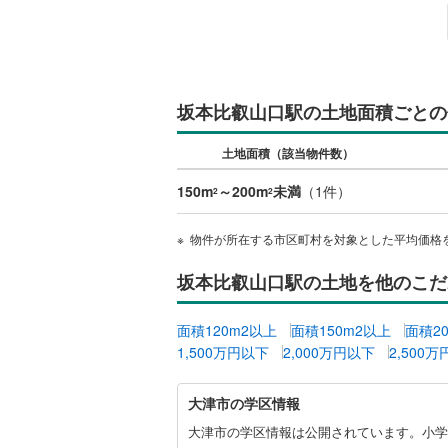
越美北線
(
氷見線
(
2
)
紀勢本線（
坂本比叡山口駅の土地面積ごとの
桜島線
(
6
)
土地面積（該当物件数）
加古川線
(
150m
～200m
未満
（
1
件）
2
2
赤穂線
(
34
物件が所在する市区町村を対象とした平均価格
宇野線
(
22
坂本比叡山口駅の土地を他のこだ
福塩線
(
65
岩徳線
(
17
面積120m2以上
面積150m2以上
面積2
1,500万円以下
2,000万円以下
2,500
小野田線
(
大
舞鶴線
(
1
)
大津市の学区情報
津
市
大津市の学区情報は公開されています。小学校
木次線
(
1
)