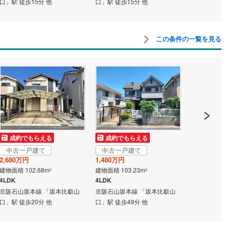
口」駅 徒歩15分 他
口」駅 徒歩15分 他
口」駅 徒歩5
道
(
11
)
北越急行ほくほく線
(
1
)
この条件の一覧を見る
て銀河鉄道
(
6
)
青い森鉄道
(
3
)
弘南線
(
0
)
弘南鉄道大鰐線
(
0
)
鉄道鳥海山ろく線
(
1
)
福島交通飯坂線
(
36
)
長野線
(
3
)
上田電鉄別所線
(
2
)
イトレール
(
88
)
関東鉄道竜ケ崎線
(
8
)
鉄道大洗鹿島線
(
121
)
ひたちなか海浜鉄道湊線
(
9
)
成約でもらえる
成約でもらえる
成約でも
中古一戸建て
中古一戸建て
中古一戸
68
)
千葉都市モノレール
(
129
)
2,680万円
1,480万円
2,380万円
建物面積 102.68m
建物面積 103.23m
建物面積 96.
2
2
鉄道上毛線
(
84
)
秩父鉄道
(
37
)
4LDK
4LDK
4LDK
京阪石山坂本線 「坂本比叡山
京阪石山坂本線 「坂本比叡山
京阪石山坂本
線
(
47
)
つくばエクスプレス
(
197
)
口」駅 徒歩20分 他
口」駅 徒歩49分 他
口」駅 徒歩7
425
)
京成押上線
(
48
)