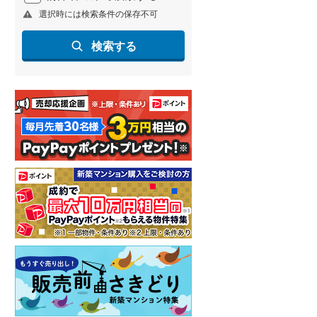
選択時には検索条件の保存不可
北海道新幹線
(
1
)
山形新幹線
(
259
)
検索する
東海道新幹線
(
364
)
九州新幹線
(
140
)
札幌市営地下鉄東豊線
(
7
)
東京メトロ銀座線
(
51
)
東京メトロ日比谷線
(
89
)
東京メトロ有楽町線
(
109
)
東京メトロ副都心線
(
130
)
都営新宿線
(
215
)
横浜市営地下鉄グリーンライン