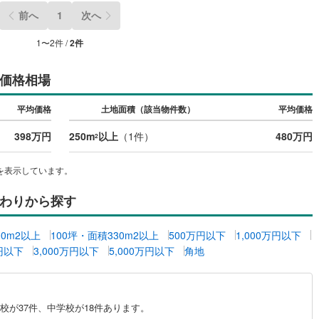
前へ
1
次へ
4
)
七尾線
(
2
)
1
〜
2
件 /
2
件
高山本線（JR西日本）
(
1
)
JR西日本）
(
117
)
湖西線
(
207
)
価格相場
福知山線
(
194
)
平均価格
土地面積（該当物件数）
平均価格
46
)
播但線
(
109
)
398万円
250m
以上
（
1
件）
480万円
2
)
津山線
(
16
)
を表示しています。
)
伯備線
(
29
)
わりから探す
)
呉線
(
101
)
)
山口線
(
2
)
00m2以上
100坪・面積330m2以上
500万円以下
1,000万円以下
万円以下
3,000万円以下
5,000万円以下
角地
1
)
美祢線
(
0
)
因美線
(
20
)
が37件、中学校が18件あります。
草津線
(
65
)