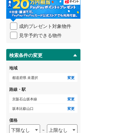
・
条
武蔵野線
(
688
)
件
を
横須賀線
(
279
)
成約プレゼント対象物件
マ
青梅線
(
233
)
イ
見学予約できる物件
ペ
小海線
(
32
)
ー
ジ
京浜東北線
(
825
)
に
検索条件の変更
保
総武線
(
677
)
存
地域
す
御殿場線
(
92
)
る
都道府県 未選択
変更
中央本線（JR東海）
(
365
)
路線・駅
太多線
(
76
)
京阪石山坂本線
変更
名松線
(
4
)
坂本比叡山口
変更
東海道本線（JR西日本）
(
523
)
価格
下限なし
上限なし
~
小浜線
(
6
)