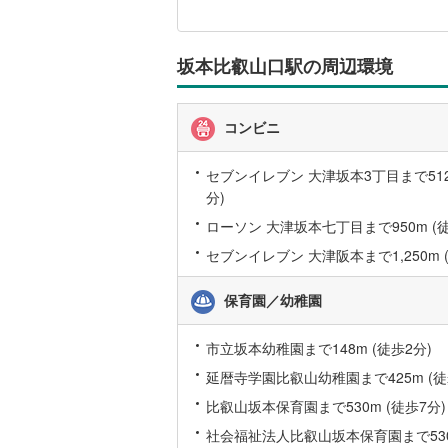
に
関
桜井線
(
59
す
る
阪和線
(
14
坂本比叡山口駅の周辺環境
情
報
おおさか
コンビニ
内子線
(
0
)
鳴門線
(
2
)
セブンイレブン 大津坂本3丁目まで512
分)
土讃線
(
70
ローソン 大津坂本七丁目まで950m (徒
鹿児島本
セブンイレブン 大津阪本まで1,250m (
三角線
(
7
)
保育園／幼稚園
長崎本線
(
市立坂本幼稚園まで148m (徒歩2分)
佐世保線
(
延暦寺学園比叡山幼稚園まで425m (徒
豊肥本線
(
比叡山坂本保育園まで530m (徒歩7分)
日南線
(
20
社会福祉法人比叡山坂本保育園まで530