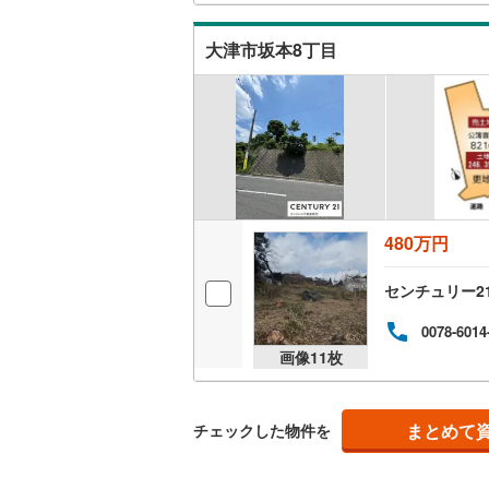
南武線
(
23
大津市坂本8丁目
横浜線
(
65
相模線
(
59
五日市線
(
篠ノ井線
(
常磐線（
480万円
伊東線
(
49
センチュリー2
身延線
(
15
0078-6014
画像
11
枚
武豊線
(
38
関西本線（
まとめて
チェックした物件を
参宮線
(
3
)
大糸線（J