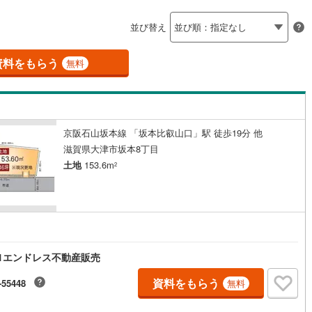
島根
岡山
広島
山口
釜石線
(
0
)
ン内見(相談)可
（
0
）
IT重説可
（
0
）
並び替え
花輪線
(
1
)
香川
愛媛
高知
保存した条件を見る
磐越東線
(
32
)
資料をもらう
ン対応とは？
無料
佐賀
長崎
熊本
大分
陸羽東線
(
23
)
52
)
米坂線
(
0
)
京阪石山坂本線 「坂本比叡山口」駅 徒歩19分 他
五能線
(
0
)
この条件で検索する
この条件で検索する
この条件で検索する
この条件で検索する
この条件で検索する
この条件で検索する
市区町村以下を選択
市区町村を選択す
駅を選択する
滋賀県大津市坂本8丁目
5
)
白新線
(
5
)
土地
153.6m
2
越後線
(
9
)
ライン（宇都宮～逗子）
湘南新宿ライン（前橋～小田原）
(
1,025
)
1エンドレス不動産販売
1
)
内房線
(
479
)
資料をもらう
0
)
鹿島線
(
3
)
-55448
無料
8
)
東海道本線
(
556
)