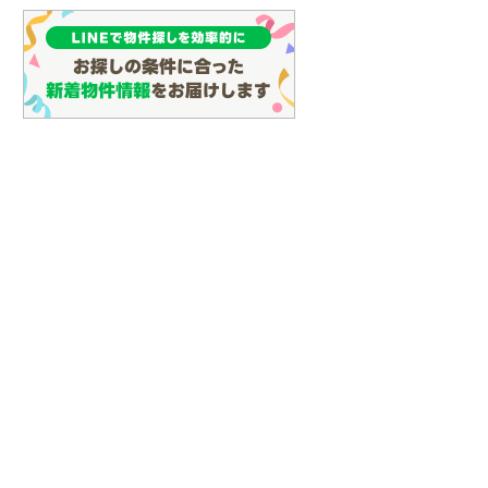
(
133
)
名古屋市営地下鉄鶴舞線
(
162
)
名古屋市営地下鉄名港線
(
62
)
OsakaMetro長堀鶴見緑地線
(
29
)
OsakaMetro谷町線
(
69
)
OsakaMetro千日前線
(
30
)
神戸市営地下鉄海岸線
(
4
)
福岡市地下鉄七隈線
(
127
)
らえる
成約でもらえる
成約でもらえる
函館市電宝来・谷地頭線
(
0
)
建て
新築一戸建て
新築一戸建て
真岡鐵道
(
10
)
3,590万円
3,690万円
.13m
建物面積 103.91m
建物面積 107.23m
2
2
2
山形鉄道フラワー長井線
(
0
)
3LDK
3LDK
線 「坂本比叡山
京阪石山坂本線 「坂本比叡山
京阪石山坂本線 「坂本比
えちごトキめき鉄道妙高はねうまラ