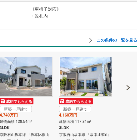
《車椅子対応》
・改札内
営地下鉄東山線
(
235
)
名古屋市営地下鉄名城線
(
229
)
営地下鉄桜通線
(
163
)
名古屋市営地下鉄上飯田線
(
45
)
この条件の一覧を見る
地下鉄烏丸線
(
126
)
京都市営地下鉄東西線
(
108
)
tro今里筋線
(
40
)
OsakaMetro御堂筋線
(
69
)
tro四つ橋線
(
14
)
OsakaMetro中央線
(
29
)
tro堺筋線
(
9
)
神戸市営地下鉄西神・山手線
(
34
)
下鉄空港線
(
57
)
福岡市地下鉄箱崎線
(
6
)
成約でもらえる
成約でもらえる
成約でも
2
)
函館市電
(
0
)
新築一戸建て
新築一戸建て
新築一戸
りび鉄道
(
0
)
わたらせ渓谷鐵道
(
19
)
4,740万円
4,160万円
3,390万円
建物面積 128.54m
建物面積 117.81m
建物面積 110
2
2
行
(
40
)
会津鉄道
(
4
)
3LDK
3LDK
3LDK
京阪石山坂本線 「坂本比叡山
京阪石山坂本線 「坂本比叡山
京阪石山坂本
縦貫鉄道
(
0
)
しなの鉄道北しなの線
(
4
)