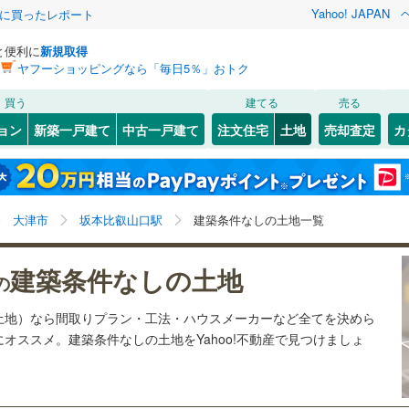
Yahoo! JAPAN
際に買ったレポート
と便利に
新規取得
ヤフーショッピングなら「毎日5％」おトク
検索条件を保存しました
買う
建てる
売る
27
)
札沼線
(
6
)
建ち方、日当たり
ョン
新築一戸建て
中古一戸建て
注文住宅
土地
売却査定
カ
この検索条件の新着物件通知は、
マイページ
から設定できます。
室蘭本線
(
6
)
以上
（
0
）
角地
（
1
）
岩手
宮城
秋田
山形
23
)
富良野線
(
0
)
)
(
0
)
(
0
)
(
4
)
(
4
)
(
0
)
(
0
)
0
）
整形地
（
0
）
坂本比叡山口駅、価格未定を含む
神奈川
埼玉
千葉
茨城
1
)
釧網本線
(
0
)
大津市
坂本比叡山口駅
建築条件なしの土地一覧
契約、入居関連など
1
)
水郡線
(
127
)
長野
富山
石川
福井
建築条件なしの土地
（
0
）
第一種低層住居専用地域
（
0
）
の
9
)
上越線
(
47
)
検索条件を保存する
中ノ庄
瓦ケ浜
)
(
1
)
(
17
)
(
10
)
(
7
)
閉じる
閉じる
お気に入りリストを見る
お気に入りリストを見る
閉じる
閉じる
岐阜
静岡
三重
(
0
)
(
0
)
土地）なら間取りプラン・工法・ハウスメーカーなど全てを決めら
5
)
水戸線
(
24
)
マイページ
オススメ。建築条件なしの土地をYahoo!不動産で見つけましょ
)
仙山線
(
121
)
駅が始発駅
（
0
）
海まで2km以内
（
0
）
兵庫
京都
滋賀
奈良
)
気仙沼線
(
3
)
応