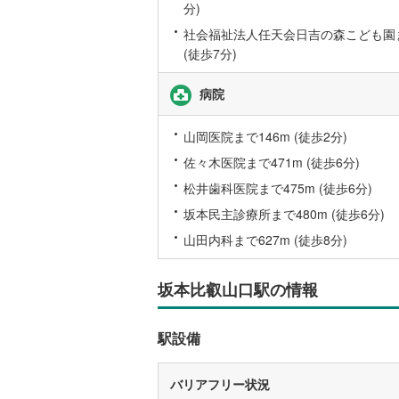
分)
後藤寺線
(
社会福祉法人任天会日吉の森こども園ま
東北新幹
(徒歩7分)
秋田新幹
病院
山陽新幹
山岡医院まで146m (徒歩2分)
西九州新
佐々木医院まで471m (徒歩6分)
松井歯科医院まで475m (徒歩6分)
地下鉄
札幌市営
坂本民主診療所まで480m (徒歩6分)
仙台市地
山田内科まで627m (徒歩8分)
東京メト
坂本比叡山口駅の情報
東京メト
東京メト
駅設備
都営浅草
バリアフリー状況
都営大江