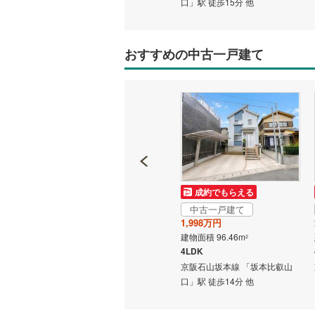
口」駅 徒歩51分 他
口」駅 徒歩15分 他
いすみ鉄
おすすめの中古一戸建て
IGRいわ
弘南鉄道
由利高原
長野電鉄
宇都宮ラ
鹿島臨海
成約でもらえる
成約でもらえる
中古一戸建て
中古一戸建て
小湊鐵道
(
3,390万円
1,998万円
建物面積 100.86m
建物面積 96.46m
2
2
上毛電気
3LDK
4LDK
本比叡山
京阪石山坂本線 「坂本比叡山
京阪石山坂本線 「坂本比叡山
流鉄流山
口」駅 徒歩25分 他
口」駅 徒歩14分 他
京成本線
(