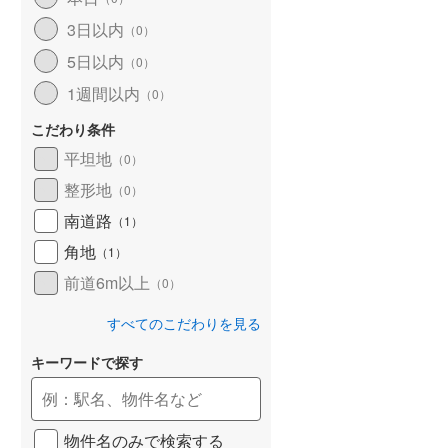
和歌山線
(
169
)
3日以内
（
0
）
5日以内
東西線
(
18
)
（
0
）
1週間以内
（
0
）
予讃線
(
30
)
こだわり条件
高徳線
(
20
)
平坦地
（
0
）
牟岐線
(
7
)
整形地
（
0
）
山陽本線（JR九州）
(
7
)
南道路
（
1
）
篠栗線
(
50
)
角地
（
1
）
前道6m以上
指宿枕崎線
(
231
)
（
0
）
筑肥線
(
42
)
すべてのこだわりを見る
久大本線
(
50
)
キーワードで探す
日田彦山線
(
16
)
筑豊本線
(
45
)
物件名のみで検索する