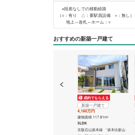
※段差なしでの移動経路
（○：有り △：要駅員設備 ×：無し）
名古屋市
地上⇔改札⇔ホーム：○
名古屋市
おすすめの新築一戸建て
京都市営
OsakaMe
OsakaMe
OsakaMe
福岡市地
成約でもらえる
成約でもらえる
私鉄・その他
札幌市電
(
新築一戸建て
新築一戸建て
道南いさ
3,099万円
4,160万円
建物面積 104.22m
建物面積 117.81m
2
2
阿武隈急
4LDK
3LDK
本比叡山
京阪石山坂本線 「坂本比叡山
京阪石山坂本線 「坂本比叡山
秋田内陸