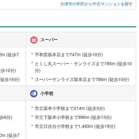
大津市の学区から中古マンションを探す
)
片町線
(
86
)
9
)
関西空港線
(
2
)
東線
(
45
)
本四備讃線
(
5
)
スーパー
予土線
(
0
)
徳島線
(
5
)
m (徒歩7
平和堂坂本店まで747m (徒歩10分)
とくし丸スーパー・サンライズまで785m (徒歩10
)
土讃線
(
7
)
歩12分)
分)
線
(
485
)
香椎線
(
56
)
徒歩16分)
スーパーサンライズ坂本店まで786m (徒歩10分)
肥薩線
(
3
)
小学校
17
)
唐津線
(
0
)
市立坂本小学校まで214m (徒歩3分)
1
)
大村線
(
1
)
歩6分)
市立下阪本小学校まで996m (徒歩13分)
53
)
日豊本線
(
291
)
市立日吉台小学校まで1,483m (徒歩19分)
)
吉都線
(
8
)
m (徒歩7