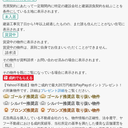
売買契約にあたって一定期間内に特定の建設会社と建築請負契約を結ぶことを
条件にしている土地に表示されます。
未入居
建築工事完了日から1年以上経過したものの、まだ誰も住んだことがない住宅に
表示されます。
賃貸中
賃貸中の物件に表示されます。
賃貸中の物件は、原則ご自身でお住まいいただくことができません。
請求済
その物件が資料請求・お問い合わせ済みの場合に表示されます。
既読
その物件を既にご覧になっている場合に表示されます。
成約でもらえる
【Yahoo!不動産】物件ご成約で最大20万円相当PayPayポイントプレゼント！
の対象物件です。詳細は
プレゼント詳細
をご覧ください。
ゴールド推奨店
ゴールド推奨店 取り扱い物件
シルバー推奨店
シルバー推奨店 取り扱い物件
ブロンズ推奨店
ブロンズ推奨店 取り扱い物件
広告商品を購入している不動産会社のうち、物件情報の正確性、法令遵守、ヤ
フー不動産における成約実績等、当社所定の基準を満たした優良な店舗運営を