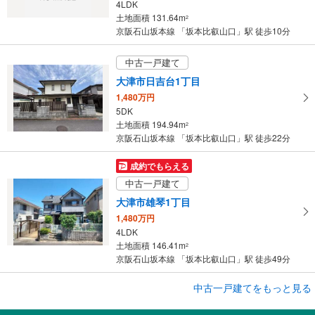
4LDK
ジ
土地面積 131.64m
2
に
京阪石山坂本線 「坂本比叡山口」駅 徒歩10分
保
存
中古一戸建て
す
大津市日吉台1丁目
る
1,480万円
5DK
土地面積 194.94m
2
京阪石山坂本線 「坂本比叡山口」駅 徒歩22分
成約でもらえる
中古一戸建て
大津市雄琴1丁目
1,480万円
4LDK
土地面積 146.41m
2
京阪石山坂本線 「坂本比叡山口」駅 徒歩49分
成約でもらえる
中古一戸建てをもっと見る
中古一戸建て