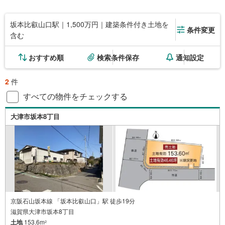
坂本比叡山口駅｜1,500万円｜建築条件付き土地を
条件変更
含む
おすすめ順
検索条件保存
通知設定
2
件
すべての物件をチェックする
大津市坂本8丁目
京阪石山坂本線 「坂本比叡山口」駅 徒歩19分
滋賀県大津市坂本8丁目
土地
153.6m
2