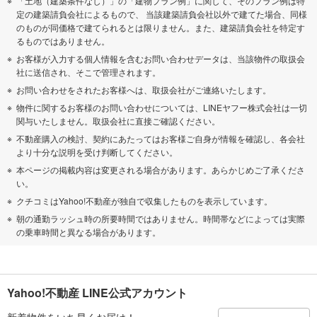
「土地（建築条件なし）」の「建物プラン例」に関して、そのプラン例は特
定の建築請負会社によるもので、 当該建築請負会社以外で建てた場合、同様
のものが同価格で建てられるとは限りません。また、建築請負会社を特定す
るものではありません。
お客様が入力する個人情報を含むお問い合わせデータは、当該物件の取扱会
社に送信され、そこで管理されます。
お問い合わせをされたお客様へは、取扱会社がご連絡いたします。
物件に関するお客様のお問い合わせについては、LINEヤフー株式会社は一切
関与いたしません。取扱会社に直接ご確認ください。
不動産購入の検討、契約にあたってはお客様ご自身が情報を確認し、各会社
より十分な説明を受け判断してください。
本ページの掲載内容は変更される場合があります。あらかじめご了承くださ
い。
クチコミはYahoo!不動産が独自で収集したものを表示しています。
朝の通勤ラッシュ時の所要時間ではありません。時間帯などによっては実際
の乗車時間と異なる場合があります。
Yahoo!不動産 LINE公式アカウント