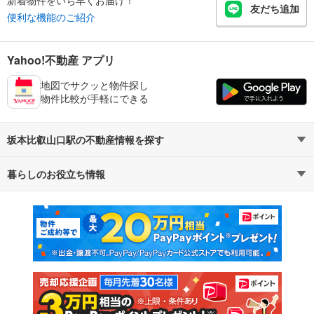
新着物件をいち早くお届け！
友だち追加
便利な機能のご紹介
Yahoo!不動産 アプリ
地図でサクッと物件探し
物件比較が手軽にできる
坂本比叡山口駅の不動産情報を探す
暮らしのお役立ち情報
不動産・住宅
賃貸住宅
マンションカタログ
教えて！住まいの先生
新築マンション
中古マンション
新築一戸建て
中古一戸建て
注文住宅
土地