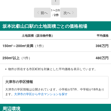
1
1
〜
2
件
前へ
次へ
/
2
件
坂本比叡山口駅の土地面積ごとの価格相場
土地面積（該当物件数）
平均価格
150m
～200m
未満
（
1
件）
398万円
2
2
250m
以上
（
1
件）
480万円
2
物件が所在する市区町村を対象とした平均価格を表示しています。
大
大津市の学区情報
津
大津市の学区情報は公開されています。小学校が37件、中学校が18件あり
市
ます。
大津市の学区から中古マンションを探す
に
関
す
周辺環境