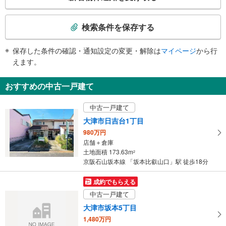
の
検
索
検索条件を保存する
条
件
保存した条件の確認・通知設定の変更・解除は
マイページ
から行
で
えます。
通
知
おすすめの中古一戸建て
を
受
中古一戸建て
け
大津市日吉台1丁目
取
980万円
る
店舗＋倉庫
・
土地面積 173.63m
2
条
京阪石山坂本線 「坂本比叡山口」駅 徒歩18分
件
を
成約でもらえる
マ
中古一戸建て
イ
大津市坂本5丁目
ペ
1,480万円
ー