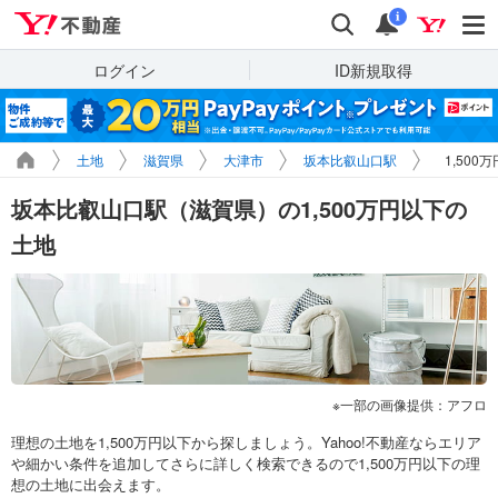
Yahoo!不動産
検索
通知
i
ログイン
ID新規取得
土地
滋賀県
大津市
坂本比叡山口駅
1,50
坂本比叡山口駅（滋賀県）の1,500万円以下の
土地
一部の画像提供：アフロ
理想の土地を1,500万円以下から探しましょう。Yahoo!不動産ならエリア
や細かい条件を追加してさらに詳しく検索できるので1,500万円以下の理
想の土地に出会えます。