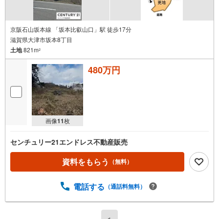
京阪石山坂本線 「坂本比叡山口」駅 徒歩17分
滋賀県大津市坂本8丁目
土地
821m
2
480万円
画像
11
枚
センチュリー21エンドレス不動産販売
資料をもらう
（無料）
電話する
（通話料無料）