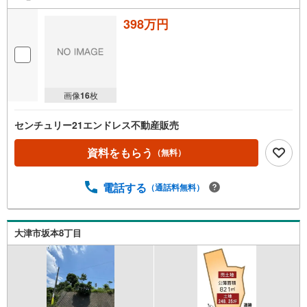
398万円
画像
16
枚
センチュリー21エンドレス不動産販売
資料をもらう
（無料）
電話する
（通話料無料）
大津市坂本8丁目