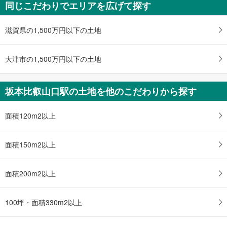
同じこだわりでエリアを広げて探す
大津市坂本5丁目
1,480万円
4LDK
滋賀県の1,500万円以下の土地
土地面積 131.64m
2
京阪石山坂本線 「坂本比叡山口」駅 徒歩10分
大津市の1,500万円以下の土地
坂本比叡山口駅の土地を他のこだわりから探す
面積120m2以上
面積150m2以上
面積200m2以上
100坪・面積330m2以上