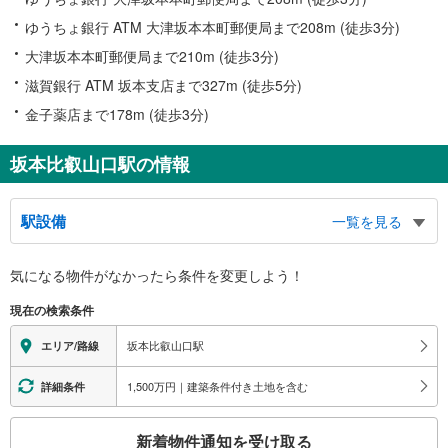
ゆうちょ銀行 ATM 大津坂本本町郵便局まで208m (徒歩3分)
大津坂本本町郵便局まで210m (徒歩3分)
滋賀銀行 ATM 坂本支店まで327m (徒歩5分)
金子薬店まで178m (徒歩3分)
坂本比叡山口駅の情報
駅設備
一覧を見る
バリアフリー状況
気になる物件がなかったら
条件を変更しよう！
※段差なしでの移動経路
（○：有り △：要駅員設備 ×：無し）
現在の検索条件
地上⇔改札⇔ホーム：○
トイレ
坂本比叡山口駅
エリア/路線
《車椅子対応》
・改札内
1,500万円｜建築条件付き土地を含む
詳細条件
こ
新着物件通知を受け取る