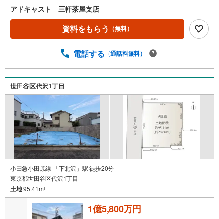
アドキャスト 三軒茶屋支店
資料をもらう
（無料）
電話する
（通話料無料）
世田谷区代沢1丁目
小田急小田原線 「下北沢」駅 徒歩20分
東京都世田谷区代沢1丁目
土地
95.41m
2
1億5,800万円