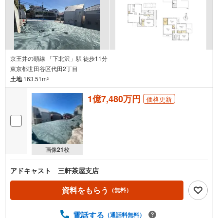
京王井の頭線 「下北沢」駅 徒歩11分
東京都世田谷区代田2丁目
土地
163.51m
2
1億7,480万円
価格更新
画像
21
枚
アドキャスト 三軒茶屋支店
資料をもらう
（無料）
電話する
（通話料無料）