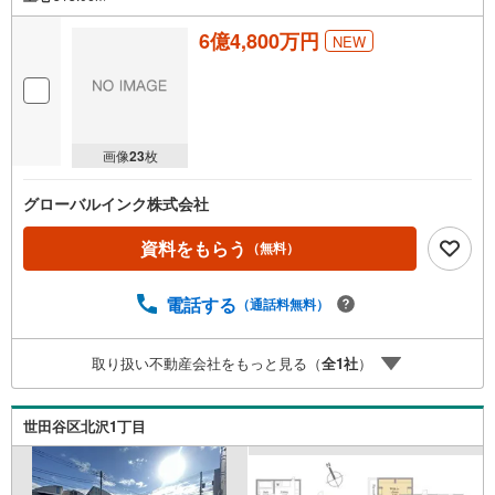
6億4,800万円
NEW
画像
23
枚
グローバルインク株式会社
資料をもらう
（無料）
電話する
（通話料無料）
取り扱い不動産会社をもっと見る（
全
1
社
）
世田谷区北沢1丁目