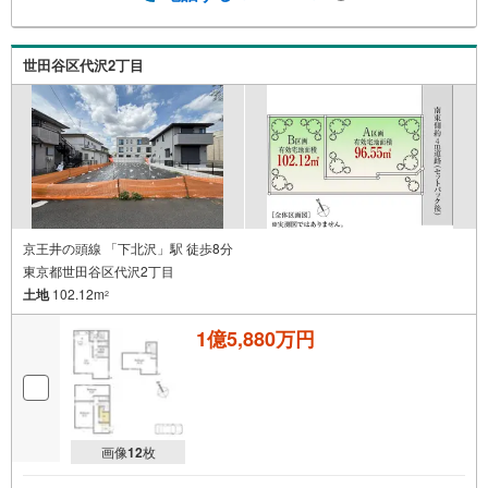
世田谷区代沢2丁目
京王井の頭線 「下北沢」駅 徒歩8分
東京都世田谷区代沢2丁目
土地
102.12m
2
1億5,880万円
画像
12
枚