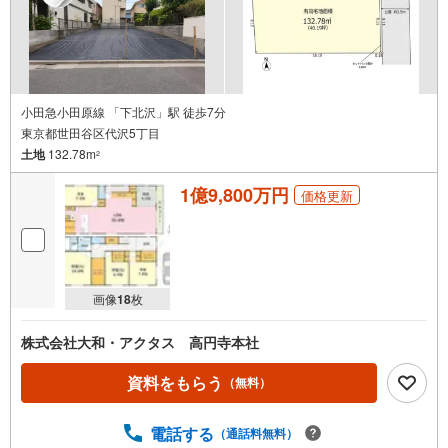
小田急小田原線 「下北沢」駅 徒歩7分
東京都世田谷区代沢5丁目
土地
132.78m
2
1億9,800万円
価格更新
画像
18
枚
株式会社大和・アクタス 高円寺本社
資料をもらう
（無料）
電話する
（通話料無料）