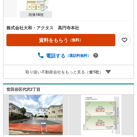
画像
16
枚
株式会社大和・アクタス 高円寺本社
資料をもらう
（無料）
電話する
（通話料無料）
取り扱い不動産会社をもっと見る（
全
1
社
）
世田谷区代沢2丁目