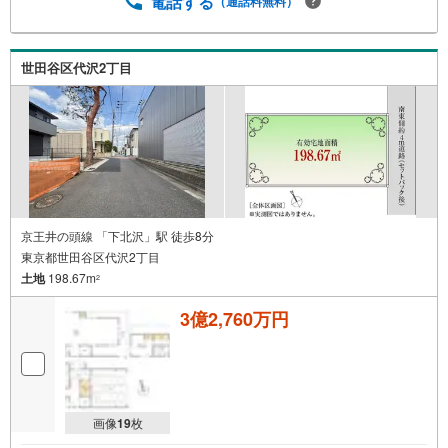
電話する
（通話料無料）
世田谷区代沢2丁目
京王井の頭線 「下北沢」駅 徒歩8分
東京都世田谷区代沢2丁目
土地
198.67m
2
3億2,760万円
画像
19
枚