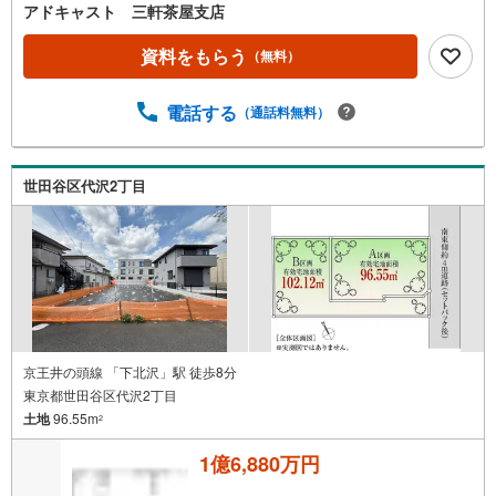
アドキャスト 三軒茶屋支店
資料をもらう
（無料）
電話する
（通話料無料）
世田谷区代沢2丁目
京王井の頭線 「下北沢」駅 徒歩8分
東京都世田谷区代沢2丁目
土地
96.55m
2
1億6,880万円