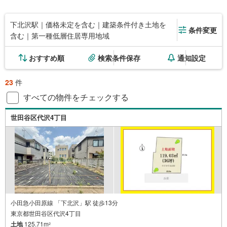
下北沢駅｜価格未定を含む｜建築条件付き土地を
条件変更
含む｜第一種低層住居専用地域
おすすめ順
検索条件保存
通知設定
23
件
すべての物件をチェックする
世田谷区代沢4丁目
小田急小田原線 「下北沢」駅 徒歩13分
東京都世田谷区代沢4丁目
土地
125.71m
2