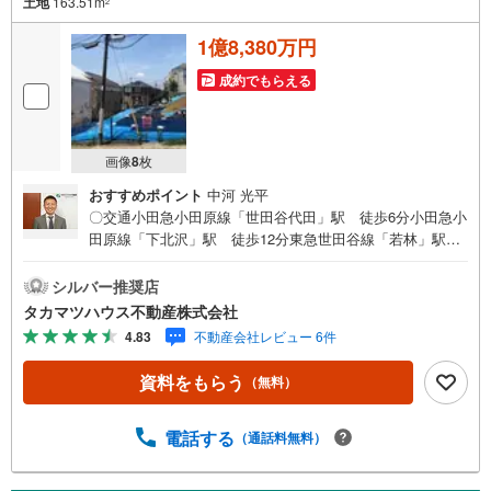
土地
163.51m
2
1億8,380万円
成約でもらえる
画像
8
枚
おすすめポイント
中河 光平
〇交通小田急小田原線「世田谷代田」駅 徒歩6分小田急小
田原線「下北沢」駅 徒歩12分東急世田谷線「若林」駅
徒歩19分〇容積率150％のため、高いポテンシャルを秘め
ており ご希望のプランを実現しやすい物件でございま
シルバー推奨店
す。No.1 区画:成約済みNo.2 区画:成約済みNo.3 区画:成約
タカマツハウス不動産株式会社
済みNo.4 区画:163.51平米 18,880万円〇周辺施設が充実
4.83
不動産会社レビュー 6件
しています！
資料をもらう
（無料）
電話する
（通話料無料）