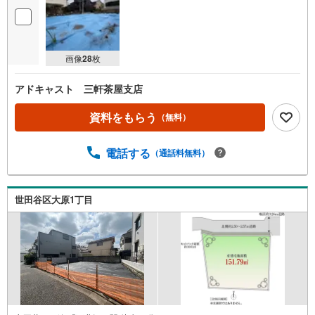
画像
28
枚
アドキャスト 三軒茶屋支店
資料をもらう
（無料）
電話する
（通話料無料）
世田谷区大原1丁目