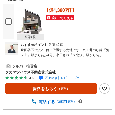
1億4,380万円
成約でもらえる
画像
6
枚
おすすめポイント
佐藤 綾真
世田谷区代沢2丁目に位置する売地です。京王井の頭線「池
ノ上」駅から徒歩4分、小田急線「東北沢」駅から徒歩9
分、さらに「下北沢」駅も徒歩10分で利用可能。渋谷・新
宿方面へのアクセスも良好な立地です。有効宅地面積は95.
シルバー推奨店
57平米（28.90坪）で、間口は6.5m以上を確保していま
タカマツハウス不動産株式会社
す。現況は更地のため、スムーズな建築計画が可能です。2
4.83
不動産会社レビュー 6件
階建て4LDKを想定した参考プランもご用意しておりますの
で、お気軽にお問い合わせください。
資料をもらう
（無料）
電話する
（通話料無料）