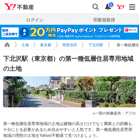
Yahoo!不動産
検索
通知
i
ログイン
ID新規取得
土地
東京都
世田谷区
下北沢駅
第一種低層住
下北沢駅（東京都）の第一種低層住居専用地域
の土地
一部の画像提供：アフロ
第一種低層住居専用地域の土地は建物の高さだけでなく隣家との距離も
十分にとる必要があるため住みやすいと人気です。第一種低層住居専用
地域の理想の土地をYahoo!不動産で見つけましょう。