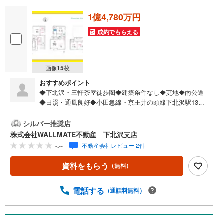
1億4,780万円
成約でもらえる
画像
15
枚
おすすめポイント
◆下北沢・三軒茶屋徒歩圏◆建築条件なし◆更地◆南公道
◆日照・通風良好◆小田急線・京王井の頭線下北沢駅13分
■ウォールメイトは【かかりつけの不動産屋】として、徹底
的にまで顧客主義を貫く事をお約束いたします。■都心エリ
シルバー推奨店
アに特化した情報網を駆使し、最良の不動産をご提案。■住
株式会社WALLMATE不動産 下北沢支店
宅ローンシュミレーション無料相談会 毎日随時開催中。■
-.--
不動産会社レビュー 2件
ウォールメイトオリジナルの住宅購入・住替え等について
分かりやすく解説したガイドブックをご希望者様に【無料
資料をもらう
（無料）
プレゼント】
電話する
（通話料無料）