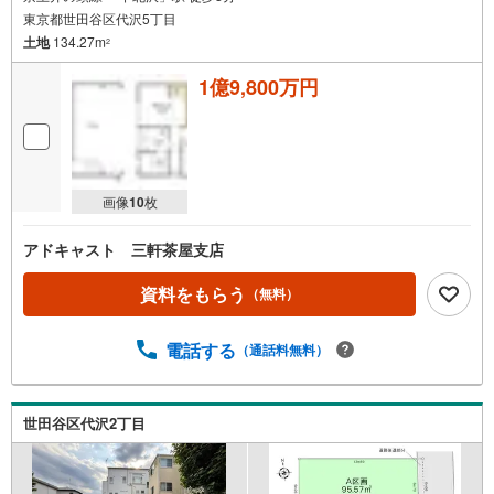
東京都世田谷区代沢5丁目
土地
134.27m
2
1億9,800万円
画像
10
枚
アドキャスト 三軒茶屋支店
資料をもらう
（無料）
電話する
（通話料無料）
世田谷区代沢2丁目