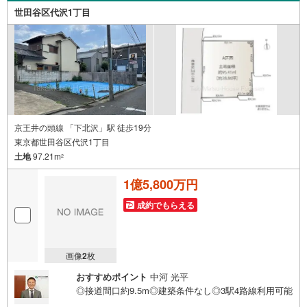
世田谷区代沢1丁目
京王井の頭線 「下北沢」駅 徒歩19分
東京都世田谷区代沢1丁目
土地
97.21m
2
1億5,800万円
成約でもらえる
画像
2
枚
おすすめポイント
中河 光平
◎接道間口約9.5m◎建築条件なし◎3駅4路線利用可能