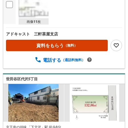
画像
11
枚
アドキャスト 三軒茶屋支店
資料をもらう
（無料）
電話する
（通話料無料）
世田谷区代沢5丁目
京王井の頭線 「下北沢」駅 徒歩8分