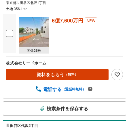
東京都世田谷区北沢1丁目
土地
356.1m
2
6億7,600万円
NEW
画像
26
枚
株式会社リードホーム
資料をもらう
（無料）
電話する
（通話料無料）
こ
検索条件を保存する
の
検
索
世田谷区代沢2丁目