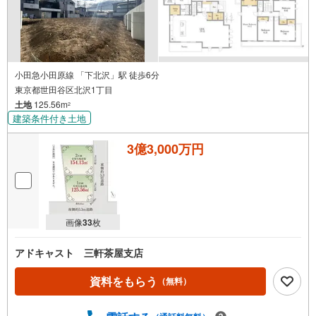
小田急小田原線 「下北沢」駅 徒歩6分
東京都世田谷区北沢1丁目
土地
125.56m
2
建築条件付き土地
3億3,000万円
画像
33
枚
アドキャスト 三軒茶屋支店
資料をもらう
（無料）