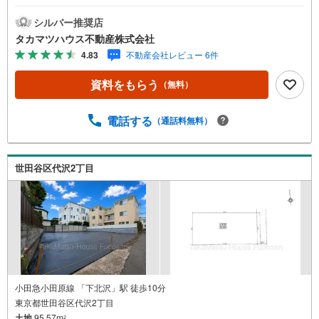
9分、さらに「下北沢」駅も徒歩10分で利用可能。渋谷・新
宿方面へのアクセスも良好な立地です。有効宅地面積は95.
シルバー推奨店
57平米（28.90坪）で、間口は6.5m以上を確保していま
タカマツハウス不動産株式会社
す。現況は更地のため、スムーズな建築計画が可能です。2
4.83
不動産会社レビュー 6件
階建て4LDKを想定した参考プランもご用意しておりますの
で、お気軽にお問い合わせください。
資料をもらう
（無料）
電話する
（通話料無料）
世田谷区代沢2丁目
小田急小田原線 「下北沢」駅 徒歩10分
東京都世田谷区代沢2丁目
土地
95.57m
2