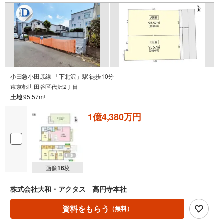
条
件
で
通
知
を
受
け
小田急小田原線 「下北沢」駅 徒歩10分
東京都世田谷区代沢2丁目
取
土地
95.57m
る
2
・
1億4,380万円
条
件
を
マ
イ
画像
16
枚
ペ
ー
株式会社大和・アクタス 高円寺本社
ジ
に
資料をもらう
（無料）
保