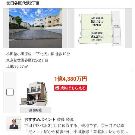
世田谷区代沢2丁目
小田急小田原線 「下北沢」駅 徒歩10分
東京都世田谷区代沢2丁目
土地
95.57m
2
1億4,380万円
成約でもらえる
画像
6
枚
おすすめポイント
佐藤 綾真
世田谷区代沢2丁目に位置する、売地です。京王井の頭線
「池ノ上」駅から徒歩4分、小田急線「東北沢」駅から徒歩