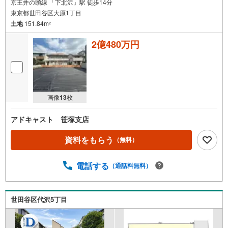
京王井の頭線 「下北沢」駅 徒歩14分
東京都世田谷区大原1丁目
土地
151.84m
2
2億480万円
画像
13
枚
アドキャスト 笹塚支店
資料をもらう
（無料）
電話する
（通話料無料）
世田谷区代沢5丁目