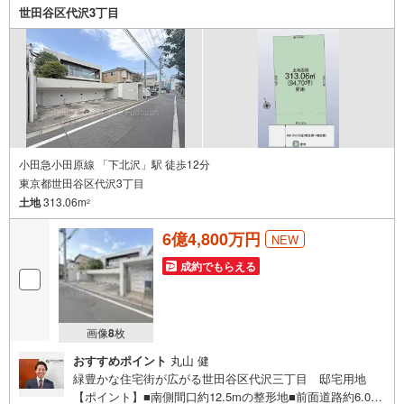
世田谷区代沢3丁目
小田急小田原線 「下北沢」駅 徒歩12分
東京都世田谷区代沢3丁目
土地
313.06m
2
6億4,800万円
NEW
成約でもらえる
画像
8
枚
おすすめポイント
丸山 健
緑豊かな住宅街が広がる世田谷区代沢三丁目 邸宅用地
【ポイント】■南側間口約12.5mの整形地■前面道路約6.0m