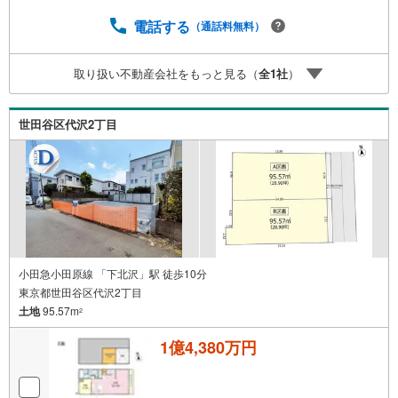
存
電話する
（通話料無料）
す
る
取り扱い不動産会社をもっと見る（
全
1
社
）
世田谷区代沢2丁目
小田急小田原線 「下北沢」駅 徒歩10分
東京都世田谷区代沢2丁目
土地
95.57m
2
1億4,380万円