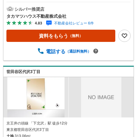
シルバー推奨店
タカマツハウス不動産株式会社
4.83
不動産会社レビュー 6件
資料をもらう
（無料）
電話する
（通話料無料）
世田谷区代沢3丁目
京王井の頭線 「下北沢」駅 徒歩12分
東京都世田谷区代沢3丁目
土地
313.06m
2