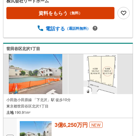
株式会社リードホーム
資料をもらう
（無料）
電話する
（通話料無料）
世田谷区北沢1丁目
小田急小田原線 「下北沢」駅 徒歩10分
東京都世田谷区北沢1丁目
土地
190.91m
2
3億6,250万円
NEW