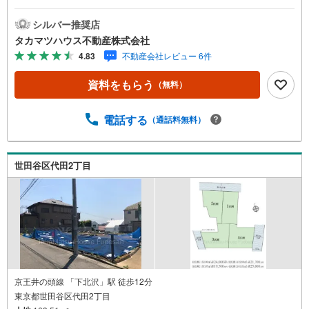
■敷地面積313.06平米（約94.70坪）■小田急線「下北沢」
駅が最寄り■建築条件無し■お好きなハウスメーカーにて建
シルバー推奨店
築可能■現況建物解体後「更地」渡し
タカマツハウス不動産株式会社
4.83
不動産会社レビュー 6件
資料をもらう
（無料）
電話する
（通話料無料）
世田谷区代田2丁目
京王井の頭線 「下北沢」駅 徒歩12分
東京都世田谷区代田2丁目