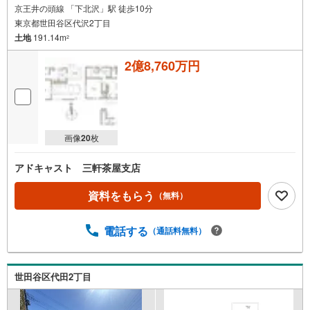
京王井の頭線 「下北沢」駅 徒歩10分
東京都世田谷区代沢2丁目
土地
191.14m
2
2億8,760万円
画像
20
枚
アドキャスト 三軒茶屋支店
資料をもらう
（無料）
電話する
（通話料無料）
世田谷区代田2丁目