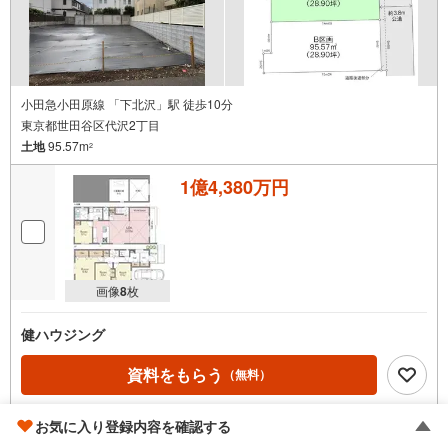
小田急小田原線 「下北沢」駅 徒歩10分
東京都世田谷区代沢2丁目
土地
95.57m
2
1億4,380万円
画像
8
枚
健ハウジング
資料をもらう
（無料）
電話する
（通話料無料）
お気に入り登録内容を確認する