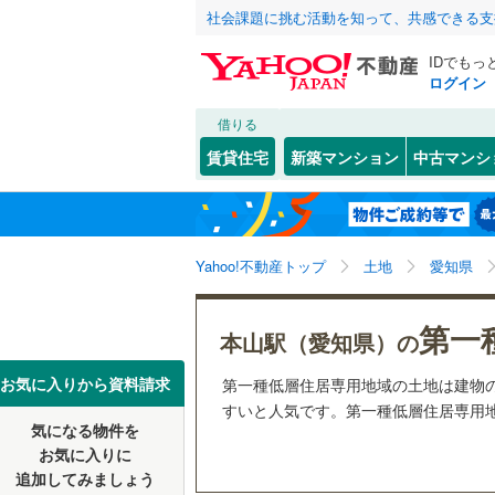
社会課題に挑む活動を知って、共感できる支
IDでもっ
ログイン
借りる
北海道
JR
北海道
函館本線
(
こだわり条件
配置、向き、
賃貸住宅
新築マンション
中古マンシ
石勝線
(
0
)
前道6m
東北
青森
根室本線
(
(
2
)
(
0
)
(
1
平坦地
（
関東
東京
石北本線
(
Yahoo!不動産トップ
土地
愛知県
販売、価格、
常磐線
(
12
信越・北陸
新潟
(
0
)
(
0
)
(
9
第一
更地渡し
本山駅（愛知県）の
高崎線
(
15
東海
愛知
お気に入りから資料請求
第一種低層住居専用地域の土地は建物
両毛線
(
11
すいと人気です。第一種低層住居専用地
立地
烏山線
(
22
気になる物件を
近畿
大阪
お気に入りに
最寄りの
石巻線
(
3
)
(
0
)
(
0
)
(
0
追加してみましょう