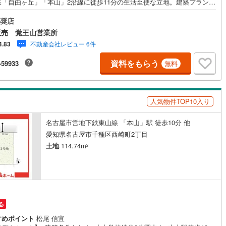
鉄「自由ヶ丘」「本山」2沿線に徒歩11分の生活至便な立地。建築プランに
1
)
宮崎空港線
(
1
)
てもお気軽にご相談ください！---お問い合わせは【室内・現地を見学す
ボタンからくださいませ。東証上場のウィルで安心取引！定休日無！平日
奨店
線
(
107
)
上越新幹線
(
72
)
あり！住宅ローンもお任せ下さい！年間800組以上を担当する専門部署が、
販売 覚王山営業所
たの住宅ローンをお手伝い！リフォーム・リノベも併せて相談可能！お子
不動産会社レビュー 6件
4.83
れのご家族も落ち着いてお話ができるよう、キッズスペースを設置してい
線
(
81
)
北陸新幹線
(
132
)
【営業時間 10:00-19:00】（年中無休）上記時間はお電話が繋がりやすく
資料をもらう
-59933
無料
ております。ぜひお気軽にご連絡下さい！
線
(
26
)
北陸新幹線（JR西日本）
(
2
)
幹線
(
0
)
人気物件TOP10入り
地下鉄南北線
(
6
)
札幌市営地下鉄東西線
(
4
)
名古屋市営地下鉄東山線 「本山」駅 徒歩10分 他
下鉄南北線
(
126
)
仙台市地下鉄東西線
(
45
)
愛知県名古屋市千種区西崎町2丁目
土地
114.74m
2
ロ丸ノ内線
(
77
)
東京メトロ丸ノ内方南支線
(
17
)
ロ東西線
(
34
)
東京メトロ千代田線
(
12
)
ロ半蔵門線
(
1
)
東京メトロ南北線
(
14
)
る
線
(
24
)
都営三田線
(
18
)
すめポイント
松尾 信宜
戸線
(
89
)
横浜市営地下鉄ブルーライン
(
264
)