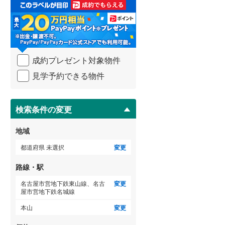
取
る
武蔵野線
(
332
)
・
条
横須賀線
(
168
)
件
を
青梅線
(
209
)
成約プレゼント対象物件
マ
イ
小海線
(
0
)
見学予約できる物件
ペ
ー
京浜東北線
(
189
)
ジ
に
検索条件の変更
総武線
(
313
)
保
存
御殿場線
(
13
)
地域
す
る
中央本線（JR東海）
(
68
)
都道府県 未選択
変更
太多線
(
16
)
路線・駅
名松線
(
0
)
名古屋市営地下鉄東山線、名古
変更
屋市営地下鉄名城線
東海道本線（JR西日本）
(
146
)
本山
変更
小浜線
(
3
)