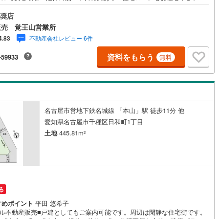
800組以上を担当する専門部署が、あなたの住宅ローンをお手伝い！リフォ
片町線
(
30
)
・リノベも併せて相談可能！お子様連れのご家族も落ち着いてお話ができ
奨店
、キッズスペースを設置しています。【営業時間 10:00-19:00】（年中無
販売 覚王山営業所
)
関西空港線
(
1
)
上記時間はお電話が繋がりやすくなっております。ぜひお気軽にご連絡下
不動産会社レビュー 6件
4.83
！＝＝＝＝＝＝＝＝＝＝＝＝＝＝＝■ウィル不動産販売■本山駅徒歩10分！
東線
(
0
)
本四備讃線
(
1
)
条件なし！人気の田代学区内！＝＝＝＝＝＝＝＝＝＝＝＝＝＝＝＼建築条
資料をもらう
-59933
無料
し/前面道路沿いに公園がありお子様の遊ぶ場所に困りません！＼おすすめ
予土線
(
0
)
ント/■成形地のため建築プランが立てやすい！■本山駅が最寄りで東山線と
線の二沿線が使用可能！■物件北西側に公園があるため将来周辺環境が大き
徳島線
(
0
)
わる心配が少ないです！◇田代小学校まで徒歩8分！◇城山中学校まで徒歩
)
土讃線
(
1
)
名古屋市営地下鉄名城線 「本山」駅 徒歩11分 他
線
(
164
)
香椎線
(
34
)
愛知県名古屋市千種区日和町1丁目
土地
445.81m
2
肥薩線
(
1
)
1
)
唐津線
(
0
)
0
)
大村線
(
0
)
円
る
15
)
日豊本線
(
109
)
すめポイント
平田 悠希子
吉都線
(
0
)
ィル不動産販売■戸建としてもご案内可能です。周辺は閑静な住宅街です。