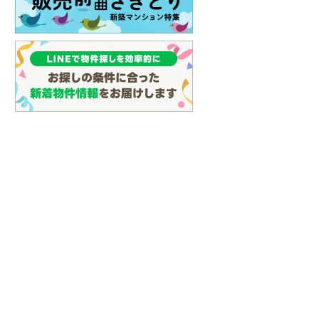
(
122
)
名古屋市営地下鉄鶴舞線
(
46
)
名古屋市営地下鉄名港線
(
2
)
OsakaMetro長堀鶴見緑地線
(
0
)
OsakaMetro谷町線
(
0
)
OsakaMetro千日前線
(
0
)
神戸市営地下鉄海岸線
(
0
)
福岡市地下鉄七隈線
(
100
)
函館市電宝来・谷地頭線
(
0
)
真岡鐵道
(
0
)
山形鉄道フラワー長井線
(
0
)
えちごトキめき鉄道妙高はねうまラ