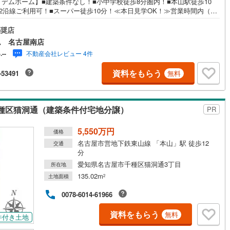
イデムホーム】■建築条件なし！■小中学校徒歩8分圏内！■本山駅徒歩10
2沿線ご利用可！■スーパー徒歩10分！≪本日見学OK！≫営業時間内（9:0
9:00）は、下記電話フォームよりお電話をして頂けるとスムーズに見学の
営地下鉄東山線
(
76
)
名古屋市営地下鉄名城線
(
54
)
内ができます。アイデムホームは、 お客様第一での営業を心掛けてお
奨店
す！■名古屋南店ついて駐車場完備、キッズコーナーも併設しておりますの
ム 名古屋南店
営地下鉄桜通線
(
40
)
名古屋市営地下鉄上飯田線
(
0
)
子様連れでも安心してご来店下さい。■ご案内について現地でのお待ち合わ
不動産会社レビュー 4件
-.--
、弊社までご来店して頂きご案内も可能です。■住宅ローンについて弊社で
地下鉄烏丸線
(
56
)
京都市営地下鉄東西線
(
25
)
富な販売実績により、お客様のご希望や条件に合う最適な住宅ローン商品
資料をもらう
-53491
無料
提案をさせて頂きます。また、以下のような方も是非ご相談下さい。・勤
数の短い方。自営業者の方・車のローンやクレジット、キャッシングの借
tro今里筋線
(
0
)
OsakaMetro御堂筋線
(
2
)
ある方・自己資金がない、支払いに不安がある方*** アイデムホーム名古
店に なんでもご相談ください！ ***
tro四つ橋線
(
0
)
OsakaMetro中央線
(
0
)
種区猫洞通（建築条件付宅地分譲）
PR
tro堺筋線
(
0
)
神戸市営地下鉄西神・山手線
(
21
)
5,550万円
価格
下鉄空港線
(
18
)
福岡市地下鉄箱崎線
(
0
)
名古屋市営地下鉄東山線 「本山」駅 徒歩12
交通
分
愛知県名古屋市千種区猫洞通3丁目
所在地
1
)
函館市電
(
0
)
135.02m
土地面積
2
りび鉄道
(
0
)
わたらせ渓谷鐵道
(
0
)
0078-6014-61966
行
(
3
)
会津鉄道
(
0
)
資料をもらう
無料
件付き土地
縦貫鉄道
(
0
)
しなの鉄道北しなの線
(
0
)