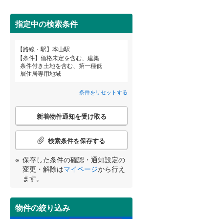
田沢湖線
(
2
)
指定中の検索条件
八戸線
(
0
)
(
4
)
(
18
)
(
18
)
磐越西線
(
4
)
路線・駅
本山駅
宮崎
鹿児島
沖縄
詳しく見る
条件
価格未定を含む、建築
陸羽西線
(
0
)
条件付き土地を含む、第一種低
層住居専用地域
左沢線
(
4
)
条件をリセットする
津軽線
(
0
)
する
る
条件をリセットする
条件をリセットする
条件をリセットする
条件をリセットする
条件をリセットする
条件をリセットする
こ
信越本線
(
4
)
新着物件通知を受け取る
の
検
弥彦線
(
0
)
索
検索条件を保存する
条
総武本線
(
132
)
件
保存した条件の確認・通知設定の
で
変更・解除は
マイページ
から行え
通
ます。
京葉線
(
53
)
知
を
久留里線
(
56
)
受
物件の絞り込み
け
山手線
(
22
)