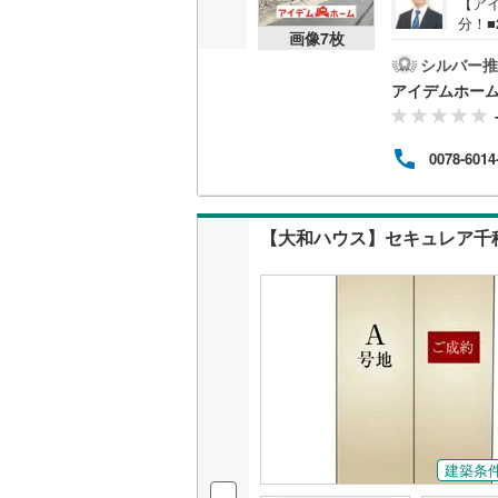
【ア
分！■
画像
7
枚
0～1
名古屋市
ご案
シルバー推
りま
アイデムホー
名古屋市
でお
せや
京都市営
は豊
0078-6014
のご
続年
OsakaMe
入が
屋南
OsakaMe
【大和ハウス】セキュレア千
OsakaMe
福岡市地
私鉄・その他
札幌市電
(
道南いさ
阿武隈急
建築条
秋田内陸