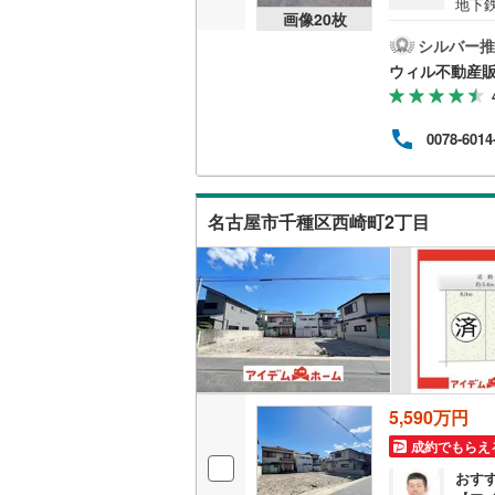
地下
画像
20
枚
後藤寺線
(
つい
る】
シルバー推
東北新幹
特典
ウィル不動産
あな
様連
秋田新幹
ます。
0078-6014
なっ
山陽新幹
西九州新
名古屋市千種区西崎町2丁目
地下鉄
札幌市営
仙台市地
東京メト
東京メト
東京メト
5,590万円
成約でもらえ
都営浅草
おす
都営大江