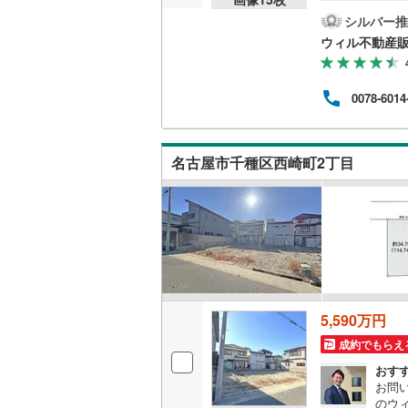
お庭
で、
シルバー推
越美北線
(
で、
ウィル不動産
入れ
氷見線
(
0
)
閑静
しい立
紀勢本線（
0078-6014
てお
ンよ
桜島線
(
0
)
住宅
適な
加古川線
(
名古屋市千種区西崎町2丁目
れま
赤穂線
(
5
)
宇野線
(
5
)
福塩線
(
2
)
岩徳線
(
0
)
5,590万円
小野田線
(
成約でもらえ
舞鶴線
(
0
)
おす
お問
木次線
(
0
)
のウ