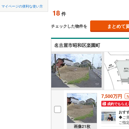
中国
鳥取
北上線
(
0
)
オンライン対
マイページの便利な使い方
18
件
山田線
(
4
)
四国
徳島
オンライ
(
0
)
(
0
)
(
0
大湊線
(
0
)
まとめて
チェックした物件を
九州・沖縄
福岡
オンライ
只見線
(
0
)
名古屋市昭和区楽園町
奥羽本線
(
男鹿線
(
0
)
0
0
0
0
0
0
該当物件
該当物件
該当物件
該当物件
該当物件
該当物件
件
件
件
件
件
件
羽越本線
(
自由ケ丘
茶屋ケ坂
(
1
飯山線
(
0
)
(
13
)
(
6
)
湘南新宿
7,500万円
(
335
)
成約でもらえ
外房線
(
76
おす
成田線
(
46
◆ご
ご指定
画像
21
枚
在レ
東金線
(
15