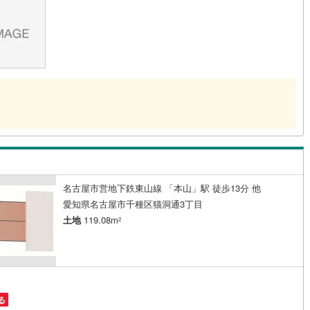
道
(
0
)
北越急行ほくほく線
(
0
)
て銀河鉄道
(
2
)
青い森鉄道
(
0
)
弘南線
(
0
)
弘南鉄道大鰐線
(
0
)
鉄道鳥海山ろく線
(
0
)
福島交通飯坂線
(
4
)
長野線
(
1
)
上田電鉄別所線
(
1
)
イトレール
(
22
)
関東鉄道竜ケ崎線
(
3
)
名古屋市営地下鉄東山線 「本山」駅 徒歩13分 他
鉄道大洗鹿島線
(
21
)
ひたちなか海浜鉄道湊線
(
6
)
愛知県名古屋市千種区猫洞通3丁目
19
)
千葉都市モノレール
(
67
)
土地
119.08m
2
鉄道上毛線
(
0
)
秩父鉄道
(
5
)
線
(
34
)
つくばエクスプレス
(
76
)
199
)
京成押上線
(
0
)
る