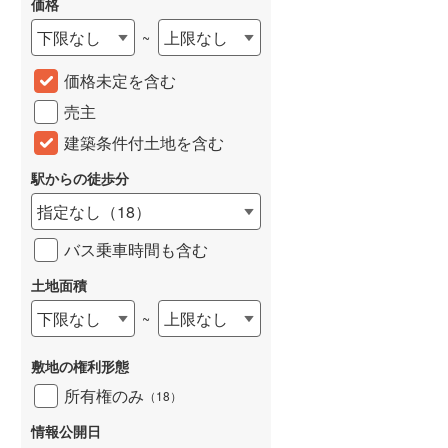
価格
城端線
(
0
)
下限なし
上限なし
~
関西本線（JR西日本）
(
49
)
価格未定を含む
大阪環状線
(
0
)
売主
山陽本線（JR西日本）
(
56
)
建築条件付土地を含む
姫新線
(
10
)
駅からの徒歩分
指定なし
（
18
）
吉備線
(
8
)
バス乗車時間も含む
芸備線
(
21
)
土地面積
可部線
(
13
)
下限なし
上限なし
~
宇部線
(
0
)
山陰本線
(
17
)
敷地の権利形態
所有権のみ
（
18
）
境線
(
0
)
情報公開日
奈良線
(
58
)