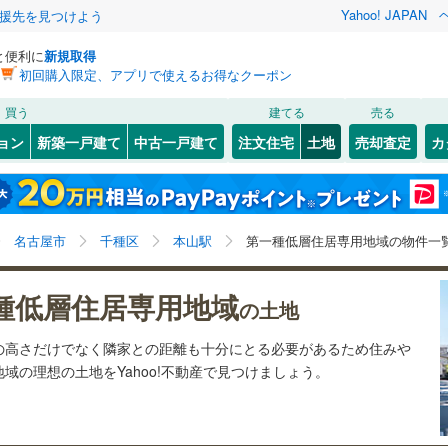
Yahoo! JAPAN
援先を見つけよう
と便利に
新規取得
初回購入限定、アプリで使えるお得なクーポン
検索条件を保存しました
買う
建てる
売る
8
)
札沼線
(
3
)
建ち方、日当たり
ョン
新築一戸建て
中古一戸建て
注文住宅
土地
売却査定
カ
この検索条件の新着物件通知は、
マイページ
から設定できます。
室蘭本線
(
2
)
以上
（
8
）
角地
（
1
）
岩手
宮城
秋田
山形
2
)
富良野線
(
0
)
)
(
0
)
(
0
)
(
0
)
(
0
)
(
0
)
(
0
)
4
）
整形地
（
6
）
本山駅、価格未定を含む、建築条件付き土地を含む、第
神奈川
埼玉
千葉
茨城
1
)
釧網本線
(
0
)
名古屋市
千種区
本山駅
第一種低層住居専用地域の物件一
一種低層住居専用地域
契約、入居関連など
7
)
水郡線
(
25
)
星ケ丘
長野
富山
石川
福井
)
(
18
)
(
17
)
(
14
)
(
19
)
(
12
)
種低層住居専用地域
（
1
）
第一種低層住居専用地域
の土地
(
17
)
0
)
上越線
(
3
)
（
18
）
閉じる
閉じる
お気に入りリストを見る
お気に入りリストを見る
閉じる
閉じる
岐阜
静岡
三重
の高さだけでなく隣家との距離も十分にとる必要があるため住みや
検索条件を保存する
)
水戸線
(
4
)
域の理想の土地をYahoo!不動産で見つけましょう。
)
仙山線
(
49
)
マイページ
兵庫
京都
滋賀
奈良
駅が始発駅
（
0
）
海まで2km以内
（
0
）
気仙沼線
(
0
)
)
(
0
)
(
0
)
(
0
)
(
0
)
(
0
)
(
0
)