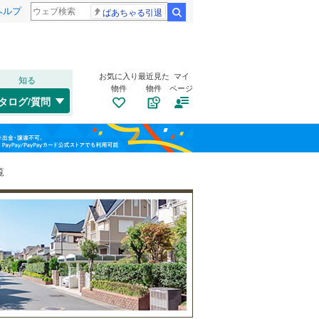
ヘルプ
ばあちゃる引退
検索
お気に入り
最近見た
マイ
知る
物件
物件
ページ
千歳線
(
3
)
タログ/質問
日高本線
(
0
)
南道路
（
3
）
福島
宗谷本線
(
0
)
(
0
)
(
0
)
(
1
)
古家あり
（
5
）
栃木
群馬
山梨
東北本線
(
241
)
覧
川越線
(
117
)
藤が丘
(
19
)
吾妻線
(
0
)
日光線
(
35
)
仙石線
(
37
)
和歌山
小学校まで1km以内
（
7
）
大船渡線
(
0
)
(
0
)
(
0
)
(
0
)