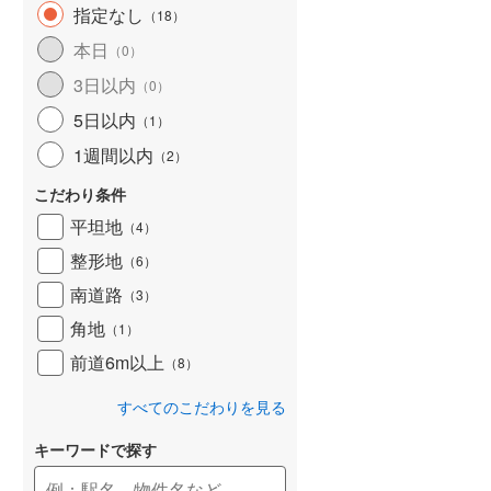
指定なし
（
18
）
和歌山線
(
31
)
本日
（
0
）
東西線
(
0
)
3日以内
（
0
）
予讃線
(
2
)
5日以内
（
1
）
高徳線
(
2
)
1週間以内
（
2
）
牟岐線
(
0
)
こだわり条件
平坦地
（
4
）
山陽本線（JR九州）
(
1
)
整形地
（
6
）
篠栗線
(
18
)
南道路
（
3
）
指宿枕崎線
(
126
)
角地
（
1
）
筑肥線
(
14
)
前道6m以上
（
8
）
久大本線
(
18
)
すべてのこだわりを見る
日田彦山線
(
4
)
キーワードで探す
筑豊本線
(
4
)