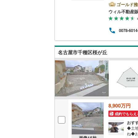
いて
ゴールド推
お任
南武線
(
15
ウィル不動産
平日
しを
横浜線
(
61
10
0078-6014
間外
相模線
(
22
へ/
隣接
五日市線
(
「御
名古屋市千種区桜が丘
ん
篠ノ井線
(
常磐線（
伊東線
(
0
)
身延線
(
10
武豊線
(
5
)
8,900万円
関西本線（
成約でもらえ
おす
参宮線
(
0
)
◆土
ね◆
大糸線（J
画像
15
枚