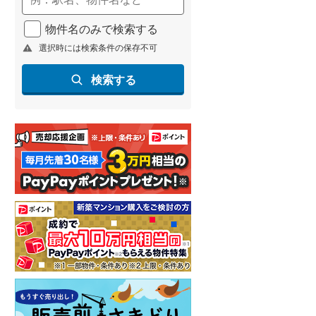
北海道新幹線
(
0
)
物件名のみで検索する
山形新幹線
(
96
)
選択時には検索条件の保存不可
東海道新幹線
(
52
)
検索する
九州新幹線
(
85
)
札幌市営地下鉄東豊線
(
1
)
東京メトロ銀座線
(
1
)
東京メトロ日比谷線
(
20
)
東京メトロ有楽町線
(
50
)
東京メトロ副都心線
(
50
)
都営新宿線
(
42
)
横浜市営地下鉄グリーンライン