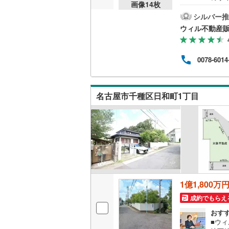
画像
14
枚
年間
桜井線
(
1
)
ーム
シルバー推
るよう
ウィル不動産
阪和線
(
26
休）
さい
おおさか
建築
0078-6014
件な
内子線
(
0
)
ポイ
名城
鳴門線
(
0
)
く変
名古屋市千種区日和町1丁目
2分！
土讃線
(
15
鹿児島本
三角線
(
0
)
長崎本線
(
佐世保線
(
1億1,800万
成約でもらえ
豊肥本線
(
おす
日南線
(
3
)
■ウ