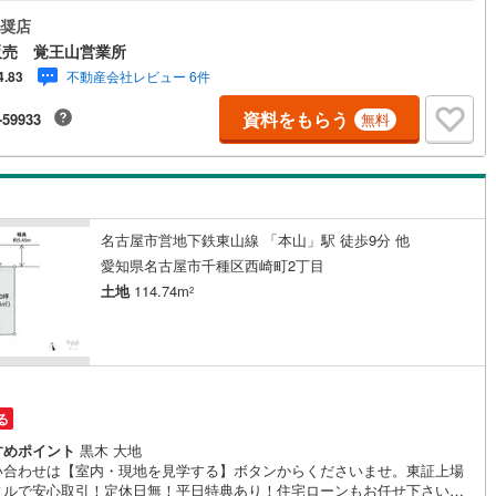
や、愛車のためのカースペースもご検討いただけます◆ゆとりのある土地
ご家族にぴったりのマイホームを実現してみませんか◆現況は更地ですの
奨店
1
)
七尾線
(
0
)
引き渡し後はスムーズな着工が可能です◆接道幅員約6mとゆったり！車庫
販売 覚王山営業所
がスムーズに行えます！◆住環境に配慮された第一種低層住居専用地域、
高山本線（JR西日本）
(
0
)
不動産会社レビュー 6件
4.83
な住宅地の一画です◆「星ヶ丘小学校」まで徒歩約5分！子育て世帯にうれ
地です【営業時間 10:00～19:00】上記時間はお電話が繋がりやすくなっ
JR西日本）
(
15
)
湖西線
(
5
)
資料をもらう
-59933
無料
ります。お気軽にご連絡下さい！現地を見学される場合はご見学予約ボタ
りご希望の日時をご記入いただけますとスムーズにご案内が可能です。**
福知山線
(
68
)
ローン**諸費用込融資や築年数の古い物件のローンも得意としており、最
銀行をご提案します。**リフォーム**理想の間取り、テイストを作り上げら
7
)
播但線
(
11
)
す！リフォームプランナーの同行も可能です。
津山線
(
4
)
名古屋市営地下鉄東山線 「本山」駅 徒歩9分 他
愛知県名古屋市千種区西崎町2丁目
伯備線
(
7
)
土地
114.74m
2
呉線
(
11
)
山口線
(
0
)
0
)
美祢線
(
0
)
る
因美線
(
2
)
すめポイント
黒木 大地
い合わせは【室内・現地を見学する】ボタンからくださいませ。東証上場
草津線
(
0
)
ィルで安心取引！定休日無！平日特典あり！住宅ローンもお任せ下さい！