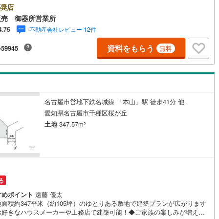
いる不動産仲介会社です。ネット上で分かる立地環境はもちろん、過去に
奨店
せいただいたお客様に現地の生の声をもとに住戸環境を提案致します。＼
7
)
鶴見線
(
17
)
販売 御器所営業所
のお住まい探しの方へ/弊社では平日にご内覧・契約など平日にお住まい探
不動産会社レビュー 12件
4.75
されるお客様にサービスをご用意しています。＼お仕事で忙しい方へ/午前
8
)
根岸線
(
69
)
時から午後7時まで”毎日”営業しています。事前にご予約頂きましたら営業時
資料をもらう
-59945
無料
でのご内覧もご対応いたします。＼本物件の他にも気になる物件がある方
2
)
中央本線（JR東日本）
(
788
)
不動産業者間で不動産情報が共有されているので、名古屋市全域や、その他
エリアでもご内覧が可能です！ 【御器所営業所】○地下鉄桜通線、鶴舞線
134
)
八高線
(
437
)
器所」駅徒歩1分○お子様が遊べるキッズスペースあり○定休日ございませ
2
)
大糸線（JR東日本）
(
1
)
名古屋市営地下鉄名城線 「本山」駅 徒歩41分 他
各駅停車）
(
142
)
埼京線
(
95
)
愛知県名古屋市千種区桜が丘
土地
347.57m
東海道本線（JR東海）
(
88
)
2
)
飯田線
(
32
)
高山本線（JR東海）
(
14
)
JR東海）
(
4
)
紀勢本線（JR東海）
(
1
)
る
すめポイント
遠藤 優太
博多南線
(
14
)
地面積約347平米（約105坪）のゆとりある敷地で建築プランが広がります
お好きなハウスメーカーや工務店で建築可能！◆ご家族の楽しみが増える
R西日本）
(
0
)
北陸本線
(
2
)