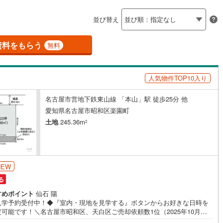
島根
岡山
広島
山口
釜石線
(
0
)
応
並び替え
花輪線
(
0
)
ン内見(相談)可
香川
（
11
）
愛媛
IT重説可
高知
（
2
）
総合リハビリセンター
)
(
0
)
(
0
)
(
2
)
(
3
)
(
6
)
保存した条件を見る
磐越東線
(
5
)
資料をもらう
無料
佐賀
長崎
熊本
大分
ン対応とは？
陸羽東線
(
1
)
人気物件TOP10入り
5
)
米坂線
(
0
)
(
8
)
名古屋市営地下鉄東山線 「本山」駅 徒歩25分 他
五能線
(
0
)
この条件で検索する
この条件で検索する
この条件で検索する
この条件で検索する
この条件で検索する
この条件で検索する
市区町村以下を選択
市区町村を選択す
駅を選択する
愛知県名古屋市昭和区楽園町
0
)
白新線
(
0
)
土地
245.36m
2
ナゴヤドーム前矢田
)
越後線
(
4
)
ライン（宇都宮～逗子）
湘南新宿ライン（前橋～小田原）
(
379
)
NEW
る
(
0
)
)
内房線
(
140
)
すめポイント
仙石 陽
)
鹿島線
(
2
)
見学予約受付中！◆『室内・現地を見学する』ボタンからお好きな日時を
可能です！＼名古屋市昭和区、天白区ご売却依頼数1位（2025年10月現
インズ調べ）/名古屋市昭和区、天白区の直接のご売却依頼を数多くいただ
)
東海道本線
(
221
)