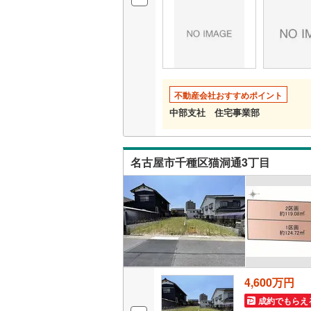
いすみ鉄
IGRいわ
弘南鉄道
不動産会社おすすめポイント
中部支社 住宅事業部
由利高原
長野電鉄
名古屋市千種区猫洞通3丁目
宇都宮ラ
鹿島臨海
小湊鐵道
(
上毛電気
流鉄流山
4,600万円
京成本線
(
成約でもらえ