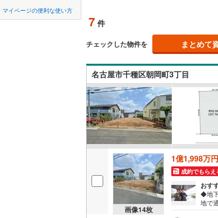
中国
鳥取
北上線
(
0
)
マイページの便利な使い方
オンライ
7
件
山田線
(
0
)
四国
徳島
(
0
)
(
0
)
(
0
大湊線
(
0
)
まとめて
オンライ
チェックした物件を
九州・沖縄
福岡
只見線
(
0
)
名古屋市千種区朝岡町3丁目
奥羽本線
(
男鹿線
(
0
)
0
0
0
0
0
0
該当物件
該当物件
該当物件
該当物件
該当物件
該当物件
件
件
件
件
件
件
羽越本線
(
自由ケ丘
茶屋ケ坂
(
0
飯山線
(
0
)
(
1
)
(
0
)
湘南新宿
1億1,998万
(
96
)
成約でもらえ
外房線
(
3
)
おす
◆地
成田線
(
0
)
地で
画像
14
枚
スメ
東金線
(
0
)