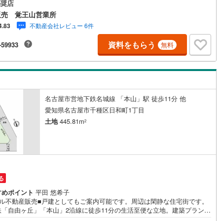
ください！◆現況更地のため、解体費用を抑えられ、スムーズに建築計画
奨店
められます！◆前面道路も広く開放感有り◆「東山小学校」まで徒歩約5
販売 覚王山営業所
)
鶴見線
(
0
)
「東星中学校」まで徒歩約19分の子育て世帯にも嬉しい立地です！◆「マ
不動産会社レビュー 6件
4.83
バリュ（本山店）」まで徒歩約8分の立地です！【営業時間 10:00～19:0
)
根岸線
(
4
)
上記時間はお電話が繋がりやすくなっております。お気軽にご連絡下さい！
資料をもらう
-59933
無料
を見学される場合はご見学予約ボタンよりご希望の日時をご記入いただけ
中央本線（JR東日本）
(
132
)
とスムーズにご案内が可能です。**住宅ローン**諸費用込融資や築年数の古
件のローンも得意としており、最適な銀行をご提案します。**リフォーム**
1
)
八高線
(
1
)
の間取り、テイストを作り上げられます！リフォームプランナーの同行も
です。
0
)
大糸線（JR東日本）
(
0
)
名古屋市営地下鉄名城線 「本山」駅 徒歩11分 他
各駅停車）
(
7
)
埼京線
(
95
)
愛知県名古屋市千種区日和町1丁目
土地
445.81m
2
東海道本線（JR東海）
(
11
)
飯田線
(
0
)
高山本線（JR東海）
(
0
)
円
る
JR東海）
(
3
)
紀勢本線（JR東海）
(
0
)
すめポイント
平田 悠希子
博多南線
(
0
)
ィル不動産販売■戸建としてもご案内可能です。周辺は閑静な住宅街です。
鉄「自由ヶ丘」「本山」2沿線に徒歩11分の生活至便な立地。建築プランに
R西日本）
(
0
)
北陸本線
(
0
)
てもお気軽にご相談ください！---お問い合わせは【室内・現地を見学す