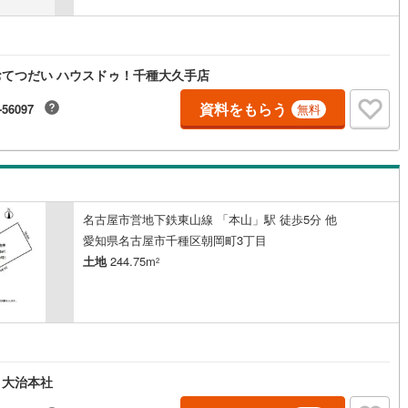
道
(
0
)
北越急行ほくほく線
(
0
)
円
て銀河鉄道
(
0
)
青い森鉄道
(
0
)
てつだい ハウスドゥ！千種大久手店
弘南線
(
0
)
弘南鉄道大鰐線
(
0
)
資料をもらう
-56097
無料
鉄道鳥海山ろく線
(
0
)
福島交通飯坂線
(
0
)
長野線
(
0
)
上田電鉄別所線
(
0
)
イトレール
(
0
)
関東鉄道竜ケ崎線
(
0
)
名古屋市営地下鉄東山線 「本山」駅 徒歩5分 他
鉄道大洗鹿島線
(
0
)
ひたちなか海浜鉄道湊線
(
0
)
愛知県名古屋市千種区朝岡町3丁目
土地
244.75m
0
)
千葉都市モノレール
(
5
)
2
鉄道上毛線
(
0
)
秩父鉄道
(
1
)
線
(
1
)
つくばエクスプレス
(
24
)
円
21
)
京成押上線
(
7
)
 大治本社
線
(
3
)
京成千原線
(
0
)