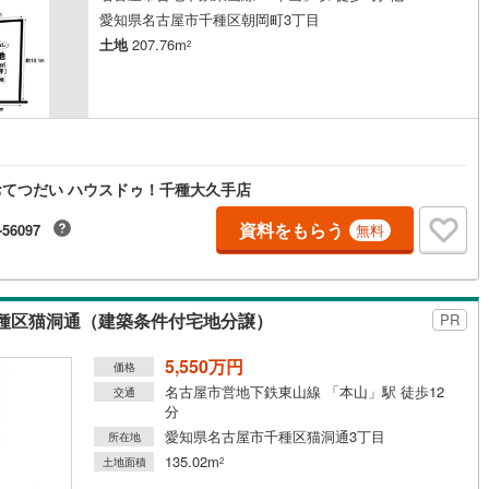
愛知県名古屋市千種区朝岡町3丁目
0
)
宮崎空港線
(
0
)
土地
207.76m
2
線
(
15
)
上越新幹線
(
12
)
線
(
13
)
北陸新幹線
(
19
)
円
線
(
1
)
北陸新幹線（JR西日本）
(
1
)
幹線
(
0
)
てつだい ハウスドゥ！千種大久手店
資料をもらう
-56097
無料
地下鉄南北線
(
0
)
札幌市営地下鉄東西線
(
0
)
下鉄南北線
(
7
)
仙台市地下鉄東西線
(
3
)
種区猫洞通（建築条件付宅地分譲）
PR
ロ丸ノ内線
(
123
)
東京メトロ丸ノ内方南支線
(
24
)
ロ東西線
(
60
)
東京メトロ千代田線
(
61
)
5,550万円
価格
名古屋市営地下鉄東山線 「本山」駅 徒歩12
交通
ロ半蔵門線
(
45
)
東京メトロ南北線
(
97
)
分
愛知県名古屋市千種区猫洞通3丁目
所在地
線
(
76
)
都営三田線
(
97
)
135.02m
土地面積
2
戸線
(
136
)
横浜市営地下鉄ブルーライン
(
14
)