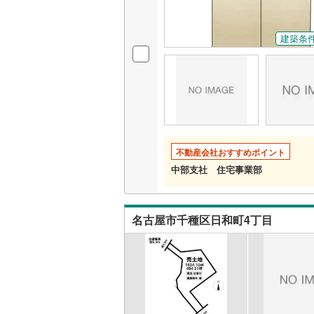
名古屋市
建築条
名古屋市
京都市営
OsakaMe
OsakaMe
OsakaMe
不動産会社おすすめポイント
中部支社 住宅事業部
福岡市地
私鉄・その他
札幌市電
(
名古屋市千種区日和町4丁目
道南いさ
阿武隈急
秋田内陸