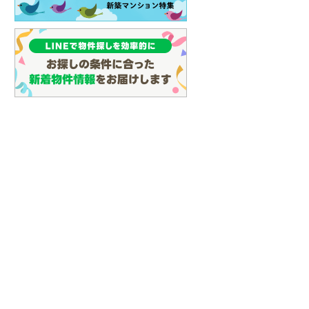
名古屋市営地下鉄鶴舞線
(
8
)
名古屋市営地下鉄名港線
(
3
)
OsakaMetro長堀鶴見緑地線
(
3
)
OsakaMetro谷町線
(
8
)
OsakaMetro千日前線
(
6
)
神戸市営地下鉄海岸線
(
0
)
福岡市地下鉄七隈線
(
1
)
函館市電宝来・谷地頭線
(
0
)
真岡鐵道
(
0
)
山形鉄道フラワー長井線
(
0
)
えちごトキめき鉄道妙高はねうまラ
イン
(
0
)