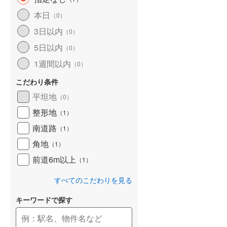
和歌山線
(
3
)
本日
（
0
）
3日以内
東西線
(
1
)
（
0
）
5日以内
（
0
）
予讃線
(
0
)
1週間以内
（
0
）
高徳線
(
0
)
こだわり条件
牟岐線
(
0
)
平坦地
（
0
）
山陽本線（JR九州）
(
0
)
整形地
（
1
）
篠栗線
(
2
)
南道路
（
1
）
角地
指宿枕崎線
(
4
)
（
1
）
前道6m以上
（
1
）
筑肥線
(
1
)
すべてのこだわりを見る
久大本線
(
0
)
キーワードで探す
日田彦山線
(
0
)
筑豊本線
(
0
)