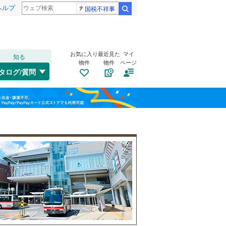
ヘルプ
国税不祥事
検索
お気に入り
最近見た
マイ
知る
物件
物件
ページ
千歳線
(
0
)
タログ/質問
日高本線
(
0
)
南道路
（
1
）
福島
宗谷本線
(
0
)
(
0
)
(
1
)
(
2
)
古家あり
（
2
）
栃木
群馬
山梨
東北本線
(
42
)
川越線
(
6
)
藤が丘
(
1
)
吾妻線
(
0
)
日光線
(
0
)
仙石線
(
4
)
小学校まで1km以内
（
3
）
和歌山
大船渡線
(
0
)
(
0
)
(
2
)
(
3
)