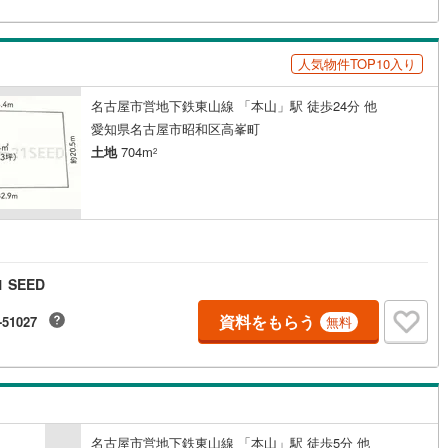
片町線
(
2
)
関西空港線
(
0
)
人気物件TOP10入り
東線
(
0
)
本四備讃線
(
0
)
名古屋市営地下鉄東山線 「本山」駅 徒歩24分 他
愛知県名古屋市昭和区高峯町
予土線
(
0
)
土地
704m
2
徳島線
(
0
)
土讃線
(
0
)
円
線
(
9
)
香椎線
(
1
)
肥薩線
(
0
)
 SEED
資料をもらう
0
)
唐津線
(
0
)
-51027
無料
0
)
大村線
(
0
)
1
)
日豊本線
(
4
)
吉都線
(
0
)
名古屋市営地下鉄東山線 「本山」駅 徒歩5分 他