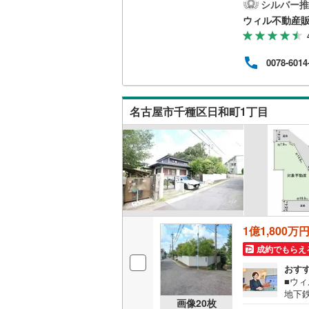
実現
シルバー推
を進
ウィル不動産
南武線
(
11
分、
ックス
横浜線
(
12
0】
0078-6014
現地
相模線
(
6
)
ます
い物
五日市線
(
理想
名古屋市千種区日和町1丁目
可能
篠ノ井線
(
常磐線（
伊東線
(
0
)
身延線
(
0
)
武豊線
(
0
)
1億1,800万
成約でもらえ
関西本線（
おす
参宮線
(
0
)
■ウ
地下
画像
20
枚
大糸線（J
つい