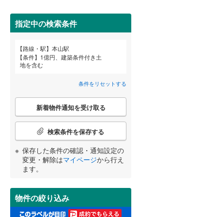
田沢湖線
(
0
)
指定中の検索条件
八戸線
(
0
)
(
1
)
(
2
)
(
7
)
磐越西線
(
0
)
詳しく見る
路線・駅
本山駅
宮崎
鹿児島
沖縄
条件
1億円、建築条件付き土
陸羽西線
(
0
)
地を含む
左沢線
(
0
)
条件をリセットする
津軽線
(
0
)
こ
する
る
条件をリセットする
条件をリセットする
条件をリセットする
条件をリセットする
条件をリセットする
条件をリセットする
新着物件通知を受け取る
の
信越本線
(
0
)
検
索
検索条件を保存する
弥彦線
(
0
)
条
件
保存した条件の確認・通知設定の
総武本線
(
16
)
で
変更・解除は
マイページ
から行え
通
ます。
知
京葉線
(
3
)
を
受
久留里線
(
4
)
物件の絞り込み
け
取
山手線
(
159
)