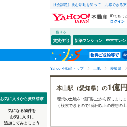
社会課題に挑む活動を知って、共感できる支
IDでもっ
ログイン
借りる
北海道
JR
北海道
函館本線
(
こだわり条件
配置、向き、
賃貸住宅
新築マンション
中古マンシ
石勝線
(
0
)
前道6m
東北
青森
根室本線
(
(
0
)
(
0
)
(
1
平坦地
（
関東
東京
石北本線
(
Yahoo!不動産トップ
土地
愛知県
販売、価格、
常磐線
(
27
信越・北陸
新潟
(
1
)
(
0
)
(
3
1億
更地渡し
本山駅（愛知県）の
高崎線
(
32
東海
愛知
お気に入りから資料請求
理想の土地を1億円以上から探しましょ
立地
両毛線
(
1
)
く検索できるので1億円以上の理想の
烏山線
(
0
)
気になる物件を
最寄りの
近畿
大阪
お気に入りに
石巻線
(
0
)
(
1
)
(
1
)
(
1
追加してみましょう
オンライン対