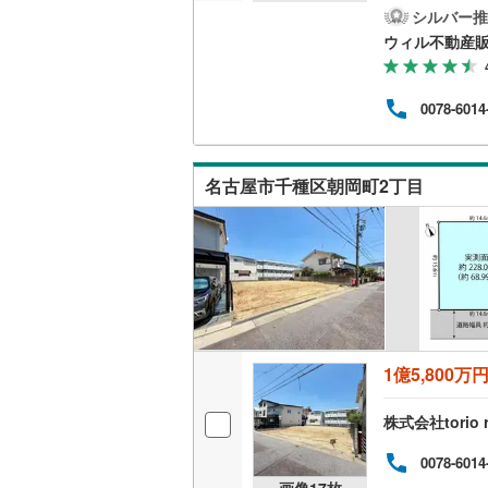
る】
シルバー推
越美北線
(
特典
ウィル不動産
あな
氷見線
(
0
)
様連
ます。
0078-6014
紀勢本線（
なっ
桜島線
(
0
)
名古屋市千種区朝岡町2丁目
加古川線
(
赤穂線
(
1
)
宇野線
(
1
)
福塩線
(
0
)
岩徳線
(
0
)
1億5,800万
小野田線
(
株式会社torio
舞鶴線
(
0
)
0078-6014
木次線
(
0
)
画像
17
枚