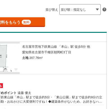
島根
岡山
広島
山口
釜石線
(
0
)
ン内見(相談)可
（
5
）
IT重説可
（
1
）
並び替え
花輪線
(
0
)
香川
愛媛
高知
総合リハビリセンター
)
(
2
)
(
1
)
(
0
)
(
0
)
(
1
)
保存した条件を見る
磐越東線
(
0
)
資料をもらう
ン対応とは？
無料
佐賀
長崎
熊本
大分
陸羽東線
(
1
)
0
)
米坂線
(
0
)
(
3
)
名古屋市営地下鉄東山線 「本山」駅 徒歩5分 他
五能線
(
0
)
この条件で検索する
この条件で検索する
この条件で検索する
この条件で検索する
この条件で検索する
この条件で検索する
市区町村以下を選択
市区町村を選択す
駅を選択する
愛知県名古屋市千種区朝岡町3丁目
0
)
白新線
(
0
)
土地
207.76m
2
ナゴヤドーム前矢田
)
越後線
(
0
)
ライン（宇都宮～逗子）
湘南新宿ライン（前橋～小田原）
円
(
80
)
る
(
0
)
内房線
(
9
)
すめポイント
遠藤 優太
下鉄東山線「本山」駅まで徒歩約5分・「東山公園」駅まで徒歩約9分の立
鹿島線
(
0
)
通勤・お出かけに大変便利ですね！◆建築条件がないため、お好きなハウ
ーカーや工務店で建築できます！◆ご家族の理想に合ったマイホームをご
東海道本線
(
15
)