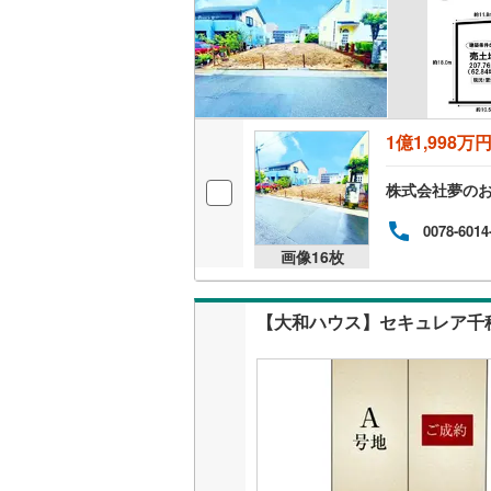
後藤寺線
(
東北新幹
秋田新幹
1億1,998万
山陽新幹
西九州新
株式会社夢のお
0078-6014
地下鉄
札幌市営
画像
16
枚
仙台市地
【大和ハウス】セキュレア千
東京メト
東京メト
東京メト
都営浅草
都営大江