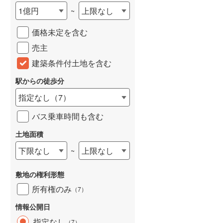
1億円
上限なし
~
城端線
(
0
)
価格未定を含む
関西本線（JR西日本）
(
8
)
売主
大阪環状線
(
5
)
建築条件付土地を含む
山陽本線（JR西日本）
(
2
)
駅からの徒歩分
姫新線
(
0
)
指定なし
（
7
）
吉備線
(
1
)
バス乗車時間も含む
芸備線
(
0
)
土地面積
可部線
(
0
)
下限なし
上限なし
~
宇部線
(
0
)
敷地の権利形態
山陰本線
(
9
)
所有権のみ
（
7
）
境線
(
0
)
情報公開日
奈良線
(
10
)
指定なし
（
7
）