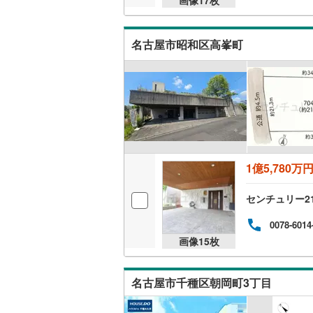
桜井線
(
3
)
阪和線
(
2
)
名古屋市昭和区高峯町
おおさか
内子線
(
0
)
鳴門線
(
0
)
土讃線
(
0
)
1億5,780万
鹿児島本
三角線
(
1
)
センチュリー21
長崎本線
(
0078-6014
画像
15
枚
佐世保線
(
豊肥本線
(
名古屋市千種区朝岡町3丁目
日南線
(
0
)