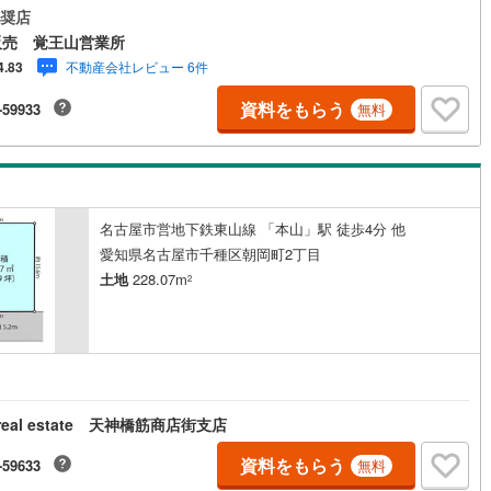
ボタンからくださいませ。東証上場のウィルで安心取引！定休日無！平日
奨店
0
)
七尾線
(
0
)
あり！住宅ローンもお任せ下さい！年間800組以上を担当する専門部署が、
販売 覚王山営業所
たの住宅ローンをお手伝い！リフォーム・リノベも併せて相談可能！お子
不動産会社レビュー 6件
4.83
高山本線（JR西日本）
(
0
)
れのご家族も落ち着いてお話ができるよう、キッズスペースを設置してい
【営業時間 10:00-19:00】（年中無休）上記時間はお電話が繋がりやすく
資料をもらう
-59933
無料
JR西日本）
(
1
)
湖西線
(
4
)
ております。ぜひお気軽にご連絡下さい！
福知山線
(
2
)
0
)
播但線
(
0
)
名古屋市営地下鉄東山線 「本山」駅 徒歩4分 他
津山線
(
1
)
愛知県名古屋市千種区朝岡町2丁目
伯備線
(
1
)
土地
228.07m
2
呉線
(
1
)
山口線
(
0
)
円
0
)
美祢線
(
0
)
 real estate 天神橋筋商店街支店
因美線
(
0
)
資料をもらう
-59633
無料
草津線
(
1
)