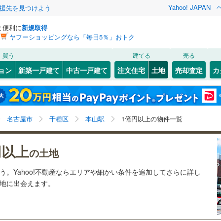
Yahoo! JAPAN
援先を見つけよう
と便利に
新規取得
ヤフーショッピングなら「毎日5％」おトク
検索条件を保存しました
買う
建てる
売る
1
)
札沼線
(
0
)
建ち方、日当たり
ョン
新築一戸建て
中古一戸建て
注文住宅
土地
売却査定
カ
この検索条件の新着物件通知は、
マイページ
から設定できます。
室蘭本線
(
0
)
以上
（
1
）
角地
（
1
）
岩手
宮城
秋田
山形
0
)
富良野線
(
0
)
)
(
0
)
(
0
)
(
0
)
(
1
)
(
3
)
(
1
)
0
）
整形地
（
1
）
本山駅、1億円、建築条件付き土地を含む
神奈川
埼玉
千葉
茨城
0
)
釧網本線
(
0
)
名古屋市
千種区
本山駅
1億円以上の物件一覧
契約、入居関連など
)
水郡線
(
0
)
星ケ丘
長野
富山
石川
福井
)
(
7
)
(
4
)
(
0
)
(
0
)
(
0
)
円以上
（
1
）
第一種低層住居専用地域
（
4
）
の土地
(
1
)
)
上越線
(
0
)
検索条件を保存する
閉じる
閉じる
お気に入りリストを見る
お気に入りリストを見る
閉じる
閉じる
岐阜
静岡
三重
う。Yahoo!不動産ならエリアや細かい条件を追加してさらに詳し
水戸線
(
1
)
マイページ
土地に出会えます。
仙山線
(
0
)
駅が始発駅
（
0
）
海まで2km以内
（
0
）
兵庫
京都
滋賀
奈良
気仙沼線
(
0
)
)
(
1
)
(
0
)
(
2
)
(
1
)
(
0
)
(
0
)
応