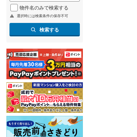
北海道新幹線
(
0
)
物件名のみで検索する
選択時には検索条件の保存不可
山形新幹線
(
12
)
東海道新幹線
(
14
)
検索する
九州新幹線
(
4
)
札幌市営地下鉄東豊線
(
0
)
東京メトロ銀座線
(
51
)
東京メトロ日比谷線
(
66
)
東京メトロ有楽町線
(
37
)
東京メトロ副都心線
(
62
)
都営新宿線
(
39
)
横浜市営地下鉄グリーンライン
(
9
)