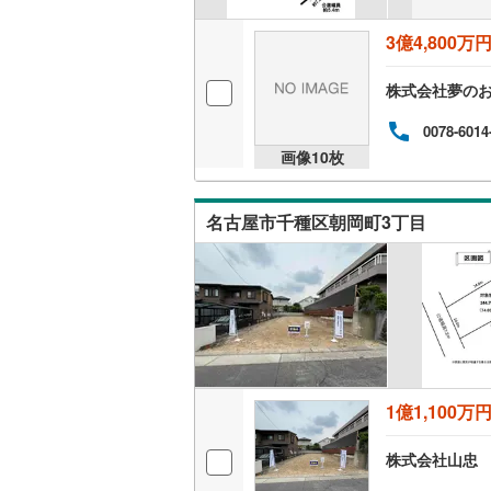
いすみ鉄
3億4,800万
IGRいわ
株式会社夢のお
弘南鉄道
0078-6014
由利高原
画像
10
枚
長野電鉄
名古屋市千種区朝岡町3丁目
宇都宮ラ
鹿島臨海
小湊鐵道
(
上毛電気
流鉄流山
1億1,100万
京成本線
(
株式会社山忠
京成金町