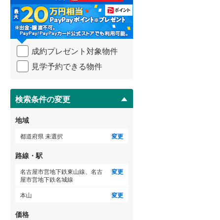
る
・
武蔵野線
(
32
)
条
件
横須賀線
(
31
)
を
成約プレゼント対象物件
マ
青梅線
(
4
)
イ
見学予約できる物件
ペ
小海線
(
0
)
ー
ジ
京浜東北線
(
108
)
に
検索条件の変更
総武線
(
169
)
保
存
地域
御殿場線
(
0
)
す
る
都道府県 未選択
変更
中央本線（JR東海）
(
14
)
路線・駅
太多線
(
0
)
名古屋市営地下鉄東山線、名古
変更
名松線
(
0
)
屋市営地下鉄名城線
本山
変更
東海道本線（JR西日本）
(
29
)
価格
小浜線
(
0
)