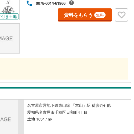
0078-6014-61966
営地下鉄東山線
(
19
)
名古屋市営地下鉄名城線
(
20
)
資料をもらう
無料
件付き土地
営地下鉄桜通線
(
19
)
名古屋市営地下鉄上飯田線
(
1
)
地下鉄烏丸線
(
21
)
京都市営地下鉄東西線
(
11
)
tro今里筋線
(
0
)
OsakaMetro御堂筋線
(
6
)
tro四つ橋線
(
1
)
OsakaMetro中央線
(
3
)
tro堺筋線
(
3
)
神戸市営地下鉄西神・山手線
(
0
)
下鉄空港線
(
2
)
福岡市地下鉄箱崎線
(
1
)
0
)
函館市電
(
0
)
りび鉄道
(
0
)
わたらせ渓谷鐵道
(
0
)
名古屋市営地下鉄東山線 「本山」駅 徒歩7分 他
愛知県名古屋市千種区日和町4丁目
行
(
0
)
会津鉄道
(
0
)
土地
1634.1m
2
縦貫鉄道
(
0
)
しなの鉄道北しなの線
(
0
)