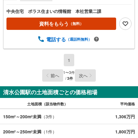
中央住宅 ポラス住まいの情報館 本社営業二課
資料をもらう
（無料）
電話する
（通話料無料）
1
1
〜
3
件
前へ
次へ
/
3
件
清水公園駅の土地面積ごとの価格相場
土地面積（該当物件数）
平均価格
150m
～200m
未満
（
3
件）
1,306万円
2
2
200m
～250m
未満
（
1
件）
1,800万円
2
2