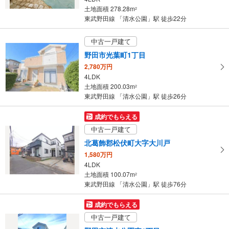
土地面積 278.28m
2
東武野田線 「清水公園」駅 徒歩22分
中古一戸建て
野田市光葉町1丁目
2,780万円
4LDK
土地面積 200.03m
2
東武野田線 「清水公園」駅 徒歩26分
成約でもらえる
中古一戸建て
北葛飾郡松伏町大字大川戸
1,580万円
4LDK
土地面積 100.07m
2
東武野田線 「清水公園」駅 徒歩76分
成約でもらえる
中古一戸建て