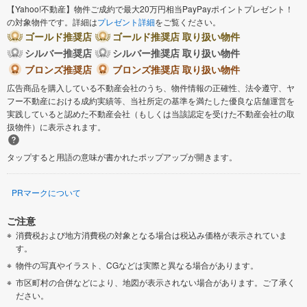
【Yahoo!不動産】物件ご成約で最大20万円相当PayPayポイントプレゼント！
の対象物件です。詳細は
プレゼント詳細
をご覧ください。
ゴールド推奨店
ゴールド推奨店 取り扱い物件
シルバー推奨店
シルバー推奨店 取り扱い物件
ブロンズ推奨店
ブロンズ推奨店 取り扱い物件
広告商品を購入している不動産会社のうち、物件情報の正確性、法令遵守、ヤ
フー不動産における成約実績等、当社所定の基準を満たした優良な店舗運営を
実践していると認めた不動産会社（もしくは当該認定を受けた不動産会社の取
扱物件）に表示されます。
タップすると用語の意味が書かれたポップアップが開きます。
PRマークについて
ご注意
消費税および地方消費税の対象となる場合は税込み価格が表示されていま
す。
物件の写真やイラスト、CGなどは実際と異なる場合があります。
市区町村の合併などにより、地図が表示されない場合があります。ご了承く
ださい。