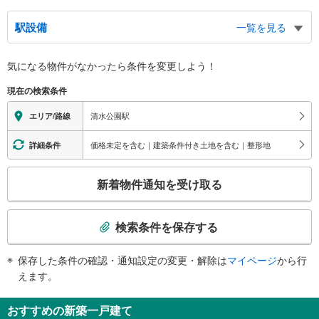
駅設備
一覧を見る
バリアフリー状況
気になる物件がなかったら
条件を変更しよう！
※段差なしでの移動経路
（○：有り △：要駅員設備 ×：無し）
現在の検索条件
地上⇔改札⇔ホーム：○
エレベータ
清水公園駅
エリア/路線
・各ホーム⇔改札
・改札⇔東口
価格未定を含む｜建築条件付き土地を含む｜整形地
詳細条件
・改札⇔西口
トイレ
こ
新着物件通知を受け取る
《多機能トイレ》
の
・改札内
検
その他
索
検索条件を保存する
・点字テープ（券売機・手すり等）
条
・ＡＥＤ
件
保存した条件の確認・通知設定の変更・解除は
マイページ
から行
で
えます。
通
知
おすすめの新築一戸建て
を