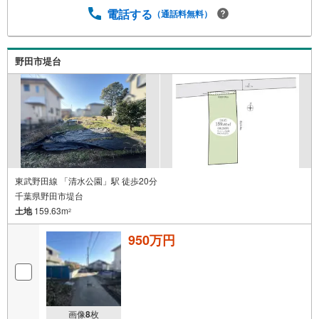
電話する
（通話料無料）
野田市堤台
東武野田線 「清水公園」駅 徒歩20分
千葉県野田市堤台
土地
159.63m
2
950万円
画像
8
枚