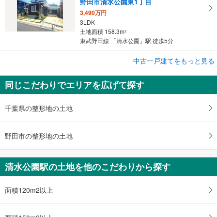
野田市清水公園東1丁目
3,490万円
3LDK
土地面積 158.3m
2
東武野田線 「清水公園」駅 徒歩5分
中古一戸建てをもっと見る
中古一戸建て
野田市春日町
同じこだわりでエリアを広げて探す
2,580万円
4SLDK
土地面積 146.22m
2
千葉県の整形地の土地
東武野田線 「清水公園」駅 徒歩39分
野田市の整形地の土地
清水公園駅の土地を他のこだわりから探す
面積120m2以上