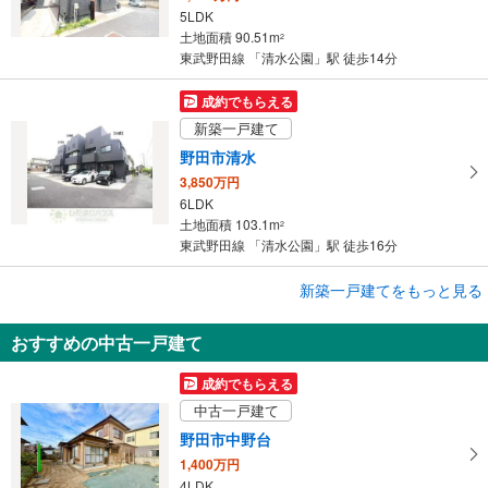
5LDK
土地面積 90.51m
2
東武野田線 「清水公園」駅 徒歩14分
成約でもらえる
新築一戸建て
野田市清水
3,850万円
6LDK
土地面積 103.1m
2
東武野田線 「清水公園」駅 徒歩16分
成約でもらえる
新築一戸建てをもっと見る
新築一戸建て
おすすめの中古一戸建て
野田市柳沢
3,290万円
成約でもらえる
4LDK WIC、SIC、パントリー
中古一戸建て
土地面積 168.73m
2
東武野田線 「清水公園」駅 徒歩15分
野田市中野台
1,400万円
4LDK