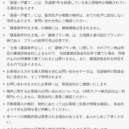
「新築一戸建て」には、完成後1年を経過している未入居物件が掲載されてい
る場合があります。
「新築一戸建て」には、販売住戸が複数の物件は、全ての住戸に該当しない
項目もあります。各問い合わせ先にご確認ください。
「建築条件付き土地」の価格には、建物価格は含まれません。
「建築条件付き土地」の「建物プラン例」は、土地購入者の設計プランの一
例であり、プランの採用可否は任意です。
「土地（建築条件なし）」の「建物プラン例」に関して、そのプラン例は特
定の建築請負会社によるもので、 当該建築請負会社以外で建てた場合、同様
のものが同価格で建てられるとは限りません。また、建築請負会社を特定す
るものではありません。
お客様が入力する個人情報を含むお問い合わせデータは、当該物件の取扱会
社に送信され、そこで管理されます。
お問い合わせをされたお客様へは、取扱会社がご連絡いたします。
物件に関するお客様のお問い合わせについては、LINEヤフー株式会社は一切
関与いたしません。取扱会社に直接ご確認ください。
不動産購入の検討、契約にあたってはお客様ご自身が情報を確認し、各会社
より十分な説明を受け判断してください。
本ページの掲載内容は変更される場合があります。あらかじめご了承くださ
い。
クチコミはYahoo!不動産が独自で収集したものを表示しています。