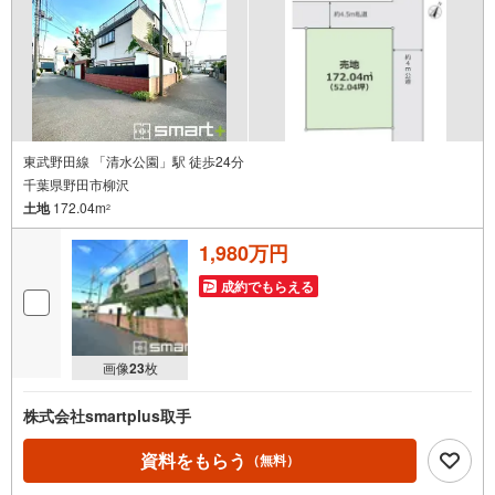
手続きもお手伝いできます。その他にもたくさんのお客様
から「お喜びの声」をいただいておりますので、 を是
東武野田線 「清水公園」駅 徒歩24分
千葉県野田市柳沢
土地
172.04m
2
1,980万円
成約でもらえる
画像
23
枚
株式会社smartplus取手
資料をもらう
（無料）