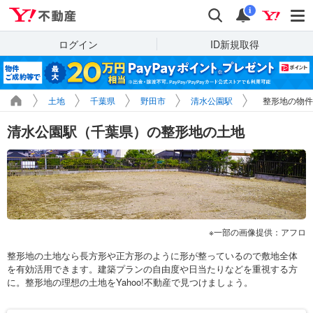
Yahoo!不動産
検索
通知
i
ログイン
ID新規取得
土地
千葉県
野田市
清水公園駅
整形地の物件
清水公園駅（千葉県）の整形地の土地
一部の画像提供：アフロ
整形地の土地なら長方形や正方形のように形が整っているので敷地全体
を有効活用できます。建築プランの自由度や日当たりなどを重視する方
に。整形地の理想の土地をYahoo!不動産で見つけましょう。