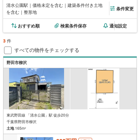
清水公園駅｜価格未定を含む｜建築条件付き土地
条件変更
を含む｜整形地
おすすめ順
検索条件保存
通知設定
3
件
すべての物件をチェックする
野田市柳沢
東武野田線 「清水公園」駅 徒歩20分
千葉県野田市柳沢
土地
165m
2