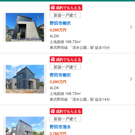
受
成約でもらえる
け
新築一戸建て
取
野田市柳沢
る
3,290万円
・
4LDK
条
土地面積 168.73m
2
件
東武野田線 「清水公園」駅 徒歩15分
を
マ
成約でもらえる
イ
新築一戸建て
ペ
野田市柳沢
ー
3,290万円
ジ
4LDK
に
土地面積 168.73m
2
保
東武野田線 「清水公園」駅 徒歩14分
存
す
成約でもらえる
る
新築一戸建て
野田市清水
3,780万円