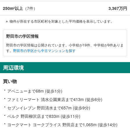
250m
以上
（
7
件）
3,367万円
2
物件が所在する市区町村を対象とした平均価格を表示しています。
野
野田市の学区情報
田
野田市の学区情報は公開されています。小学校が19件、中学校が9件ありま
市
す。
野田市の学区から中古マンションを探す
に
関
す
周辺環境
る
情
買い物
報
アベニューまで68m (徒歩1分)
ファミリーマート 清水公園東店まで413m (徒歩6分)
セブンイレブン 野田清水まで657m (徒歩9分)
ベルク 野田柳沢店まで833m (徒歩11分)
ヨークマート ヨークプライス 野田店まで1,065m (徒歩14分)