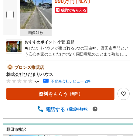
990万円
NEW
成約でもらえる
画像
21
枚
おすすめポイント
小菅 直起
■ひだまりハウスが選ばれる5つの理由■1、野田市専門とい
う安心さ家のことだけでなく周辺環境のことまで熟知して
おります。長く住む家だからこそ失敗のないマイホーム探
しをお手伝いします！ 2、 難しい住宅ローン金利も納得
ブロンズ推奨店
しながら選べる変動金利や固定金利など、最初からわから
株式会社ひだまりハウス
なくても大丈夫です！当社の住宅ローンアドバイザーが銀
-.--
不動産会社レビュー 2件
行とのお打ち合わせもサポートします。3、 宅建資格の保
有者が多数在籍宅建資格は知識と実務が必要な国家資格で
資料をもらう
（無料）
す。不動産売買に関する専門知識のある私たちにお任せく
ださい！4、 時間が無くても大丈夫当社は野田市内にござ
いますので、急なご見学やお打ち合わせでもご応対できま
電話する
（通話料無料）
す。お客様のペースで進められることをスタッフ一同が心
がけております。5、 お引渡し後も安心サポート住み始め
てからのお困り事やご相談があっても野田市内だから近く
野田市柳沢
て安心です。ご購入翌年の住宅ローン控除など税金の申請