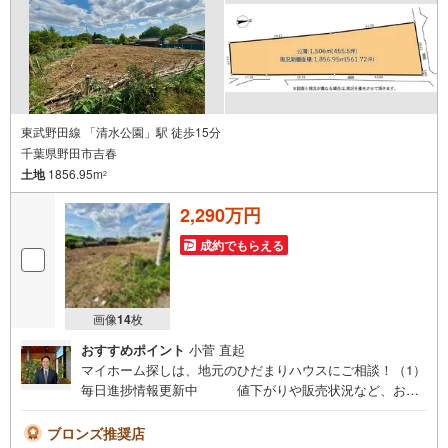
東武野田線 「清水公園」駅 徒歩15分
千葉県野田市吉春
土地
1856.95m
2
2,290万円
成約でもらえる
画像
14
枚
おすすめポイント
小菅 直起
マイホーム探しは、地元のひだまりハウスにご相談！（1）
毎日進捗情報更新中 値下がりや販売状況など、お客
様の欲しい進捗情報を毎日更新！（2）お仕事帰りや夜でも
OK 空いている時間に「ちょっと話だけでもOK！」
ブロンズ推奨店