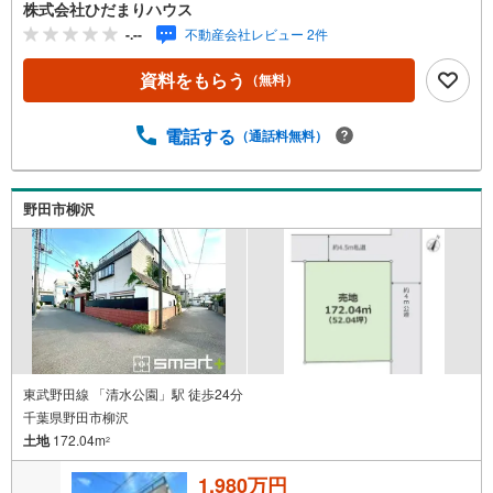
気軽にお立ち寄り♪（3）女性おひとりでも安心 強引
株式会社ひだまりハウス
な接客なし。暖かいスタッフがお客様の立場で親身にご対
-.--
不動産会社レビュー 2件
応♪（4）充実したキッズスペース お子様を飽きさせ
ないよう、女性スタッフとおもちゃやゲームなどで遊べま
資料をもらう
（無料）
す（*＾＾*）『主役であるあなた』の、ひだまりのような
温かいお家を一緒に探しませんか（＾＾）？
電話する
（通話料無料）
野田市柳沢
東武野田線 「清水公園」駅 徒歩24分
千葉県野田市柳沢
土地
172.04m
2
1,980万円