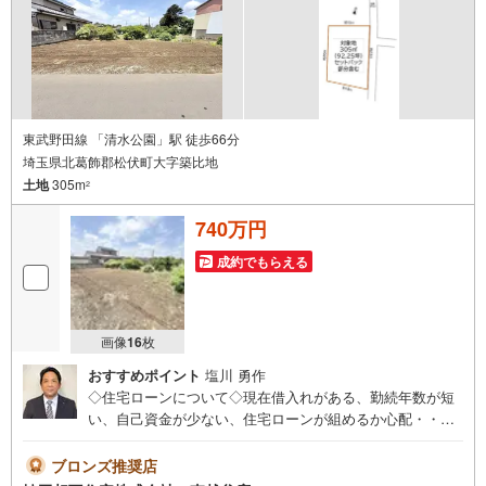
から「お喜びの声」をいただいておりますので、 を是
東武野田線 「清水公園」駅 徒歩66分
埼玉県北葛飾郡松伏町大字築比地
土地
305m
2
740万円
成約でもらえる
画像
16
枚
おすすめポイント
塩川 勇作
◇住宅ローンについて◇現在借入れがある、勤続年数が短
い、自己資金が少ない、住宅ローンが組めるか心配・・・
そう思われている方。当社には住宅ローン専門アドバイザ
ーおります！お気軽にご相談下さい。◇買取保証付き売却
ブロンズ推奨店
システム◇お住み替えでご自宅が売れない、不動産早期現