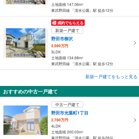
土地面積 147.06m
2
東武野田線 「清水公園」駅 徒歩12分
成約でもらえる
新築一戸建て
野田市柳沢
2,580万円
3LDK
土地面積 134.68m
2
東武野田線 「清水公園」駅 徒歩12分
成約でもらえる
新築一戸建てをもっと見る
新築一戸建て
おすすめの中古一戸建て
野田市宮崎
3,290万円
中古一戸建て
4LDK
土地面積 188.9m
2
野田市光葉町1丁目
東武野田線 「清水公園」駅 徒歩24分
2,780万円
4LDK
土地面積 200.03m
2
東武野田線 「清水公園」駅 徒歩26分