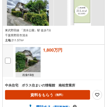
東武野田線 「清水公園」駅 徒歩7分
千葉県野田市清水
土地
211.57m
2
1,800万円
画像
13
枚
中央住宅 ポラス住まいの情報館 南柏営業所
資料をもらう
（無料）
電話する
（通話料無料）