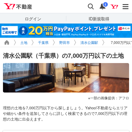
Yahoo!不動産
検索
通知
i
ログイン
ID新規取得
土地
千葉県
野田市
清水公園駅
7,000万円
清水公園駅（千葉県）の7,000万円以下の土地
一部の画像提供：アフロ
理想の土地を7,000万円以下から探しましょう。Yahoo!不動産ならエリア
や細かい条件を追加してさらに詳しく検索できるので7,000万円以下の理
想の土地に出会えます。