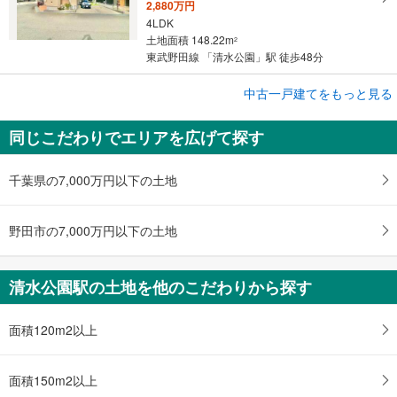
2,880万円
4LDK
土地面積 148.22m
2
東武野田線 「清水公園」駅 徒歩48分
中古一戸建てをもっと見る
中古一戸建て
野田市春日町
同じこだわりでエリアを広げて探す
2,580万円
4SLDK
土地面積 146.22m
2
千葉県の7,000万円以下の土地
東武野田線 「清水公園」駅 徒歩39分
野田市の7,000万円以下の土地
清水公園駅の土地を他のこだわりから探す
面積120m2以上
面積150m2以上