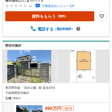
な接客なし。暖かいスタッフがお客様の立場で親身にご対
-.--
不動産会社レビュー 2件
応♪（4）充実したキッズスペース お子様を飽きさせ
ないよう、女性スタッフとおもちゃやゲームなどで遊べま
資料をもらう
（無料）
す（*＾＾*）『主役であるあなた』の、ひだまりのような
温かいお家を一緒に探しませんか（＾＾）？
電話する
（通話料無料）
野田市柳沢
東武野田線 「清水公園」駅 徒歩20分
千葉県野田市柳沢
土地
165m
2
990万円
NEW