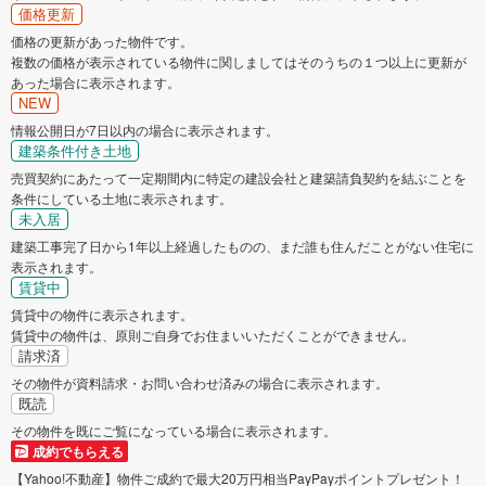
価格更新
価格の更新があった物件です。
複数の価格が表示されている物件に関しましてはそのうちの１つ以上に更新が
あった場合に表示されます。
NEW
情報公開日が7日以内の場合に表示されます。
建築条件付き土地
売買契約にあたって一定期間内に特定の建設会社と建築請負契約を結ぶことを
条件にしている土地に表示されます。
未入居
建築工事完了日から1年以上経過したものの、まだ誰も住んだことがない住宅に
表示されます。
賃貸中
賃貸中の物件に表示されます。
賃貸中の物件は、原則ご自身でお住まいいただくことができません。
請求済
その物件が資料請求・お問い合わせ済みの場合に表示されます。
既読
その物件を既にご覧になっている場合に表示されます。
成約でもらえる
【Yahoo!不動産】物件ご成約で最大20万円相当PayPayポイントプレゼント！