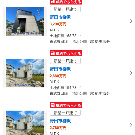
成約でもらえる
け
新築一戸建て
取
野田市柳沢
る
3,290万円
・
4LDK
条
土地面積 168.73m
2
件
東武野田線 「清水公園」駅 徒歩15分
を
マ
成約でもらえる
イ
新築一戸建て
ペ
野田市柳沢
ー
2,680万円
ジ
3LDK
に
土地面積 154.78m
2
保
東武野田線 「清水公園」駅 徒歩12分
存
す
成約でもらえる
る
新築一戸建て
野田市柳沢
2,780万円
3LDK