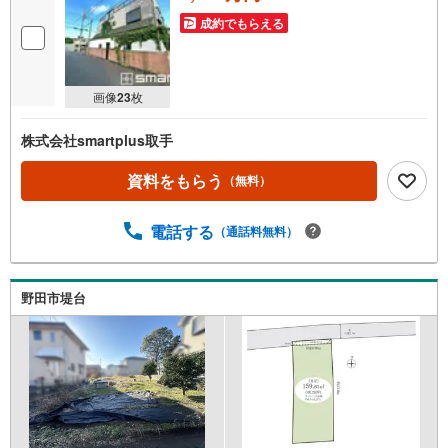
成約でもらえる
画像
23
枚
株式会社smartplus取手
資料をもらう
（無料）
電話する
（通話料無料）
野田市堤台