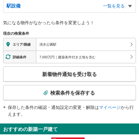
駅設備
一覧を見る
バリアフリー状況
気になる物件がなかったら
条件を変更しよう！
※段差なしでの移動経路
（○：有り △：要駅員設備 ×：無し）
現在の検索条件
地上⇔改札⇔ホーム：○
エレベータ
清水公園駅
エリア/路線
・各ホーム⇔改札
・改札⇔東口
7,000万円｜建築条件付き土地を含む
詳細条件
・改札⇔西口
トイレ
こ
新着物件通知を受け取る
《多機能トイレ》
の
・改札内
検
その他
索
検索条件を保存する
・点字テープ（券売機・手すり等）
条
・ＡＥＤ
件
保存した条件の確認・通知設定の変更・解除は
マイページ
から行
で
えます。
通
知
おすすめの新築一戸建て
を
受