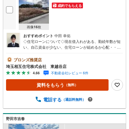
成約でもらえる
画像
16
枚
おすすめポイント
中田 幸佑
◇住宅ローンについて◇現在借入れがある、勤続年数が短
い、自己資金が少ない、住宅ローンが組めるか心配・・・
そう思われている方。当社には住宅ローン専門アドバイザ
ーおります！お気軽にご相談下さい。◇買取保証付き売却
ブロンズ推奨店
システム◇お住み替えでご自宅が売れない、不動産早期現
埼玉相互住宅株式会社 東越谷店
金化をしたい、他社に販売活動を依頼しているが売れな
4.66
不動産会社レビュー 6件
い・・・そう思われている方。一定期間で成約に至らなか
った場合、予め設定させていただいた金額で当社が買取致
資料をもらう
（無料）
します。越谷の戸建、土地、マンション買取は弊社まで！
◇ホットハート紹介制度◇お知り合いの方を新たにご紹介
いただき、ご契約になりますと素敵な特典を差し上げま
電話する
（通話料無料）
す。ご紹介者様には で10万円、ご契約者様にはダイソンサ
イクロン掃除機等をプレゼント♪（特典は当社一定基準を
設けております。詳しくはお問合せ下さい）◇お子様がい
野田市吉春
るお客様でも安心◇キッズスペース完備。チャイルドシー
トも完備しているので、必要の際はお声掛け下さい。