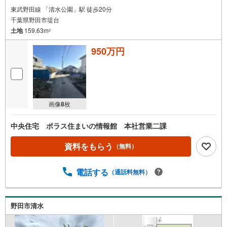
東武野田線 「清水公園」駅 徒歩20分
千葉県野田市堤台
土地
159.63m
2
950万円
画像
8
枚
中央住宅 ポラス住まいの情報館 本社営業二課
資料をもらう
（無料）
電話する
（通話料無料）
野田市清水