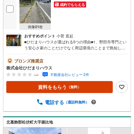
成約でもらえる
画像
21
枚
おすすめポイント
小菅 直起
■ひだまりハウスが選ばれる5つの理由■1、野田市専門とい
う安心さ家のことだけでなく周辺環境のことまで熟知して
おります。長く住む家だからこそ失敗のないマイホーム探
しをお手伝いします！ 2、 難しい住宅ローン金利も納得
ブロンズ推奨店
しながら選べる変動金利や固定金利など、最初からわから
株式会社ひだまりハウス
なくても大丈夫です！当社の住宅ローンアドバイザーが銀
-.--
不動産会社レビュー 2件
行とのお打ち合わせもサポートします。3、 宅建資格の保
有者が多数在籍宅建資格は知識と実務が必要な国家資格で
資料をもらう
（無料）
す。不動産売買に関する専門知識のある私たちにお任せく
ださい！4、 時間が無くても大丈夫当社は野田市内にござ
いますので、急なご見学やお打ち合わせでもご応対できま
電話する
（通話料無料）
す。お客様のペースで進められることをスタッフ一同が心
がけております。5、 お引渡し後も安心サポート住み始め
てからのお困り事やご相談があっても野田市内だから近く
北葛飾郡松伏町大字築比地
て安心です。ご購入翌年の住宅ローン控除など税金の申請
手続きもお手伝いできます。その他にもたくさんのお客様