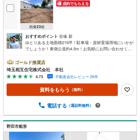
成約でもらえる
画像
23
枚
おすすめポイント
谷塚 新
ゆとりある土地面積215坪！駐車場・資材置場用地にいかが
でしょうか！東側公道約4.5m！お気軽にお問い合わせくだ
さい！【お子様がいるお客様でも安心】本社来店専用のキ
ッズスペースを完備、お子様連れでも落ち着いてご相談い
ゴールド推奨店
ただけます。チャイルドシートもご用意しております。
埼玉相互住宅株式会社 本社
【住宅ローンに強い！本社直結の住宅ローン・契約サポー
4.73
不動産会社レビュー 26件
ト】本社在籍の専門スタッフが、金融機関との調整から 審
査のポイントまで一貫してサポート。現在お借入れがある
資料をもらう
（無料）
方、勤続年数が短い方、自己資金に不安がある方も、まず
はご相談ください。住宅ローンに詳しいスタッフが、状況
に合わせて無理のない進め方をご案内します。 初めての方
電話する
（通話料無料）
も安心してご相談いただけます。【本社ならではの総合サ
ポート・検討段階から具体化までスムーズ】まだ迷ってい
る段階でも問題ありません。物件のご紹介だけでなく、資
野田市船形
金計画、間取りの考え方、建築の注意点、将来的な売却や
住み替えの可能性まで、一つひとつ整理しながらご案内し