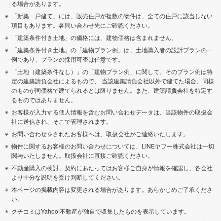
る場合があります。
「新築一戸建て」には、販売住戸が複数の物件は、全ての住戸に該当しない
項目もあります。各問い合わせ先にご確認ください。
「建築条件付き土地」の価格には、建物価格は含まれません。
「建築条件付き土地」の「建物プラン例」は、土地購入者の設計プランの一
例であり、プランの採用可否は任意です。
「土地（建築条件なし）」の「建物プラン例」に関して、そのプラン例は特
定の建築請負会社によるもので、 当該建築請負会社以外で建てた場合、同様
のものが同価格で建てられるとは限りません。また、建築請負会社を特定す
るものではありません。
お客様が入力する個人情報を含むお問い合わせデータは、当該物件の取扱会
社に送信され、そこで管理されます。
お問い合わせをされたお客様へは、取扱会社がご連絡いたします。
物件に関するお客様のお問い合わせについては、LINEヤフー株式会社は一切
関与いたしません。取扱会社に直接ご確認ください。
不動産購入の検討、契約にあたってはお客様ご自身が情報を確認し、各会社
より十分な説明を受け判断してください。
本ページの掲載内容は変更される場合があります。あらかじめご了承くださ
い。
クチコミはYahoo!不動産が独自で収集したものを表示しています。