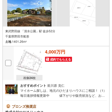
ます。
東武野田線 「清水公園」駅 徒歩52分
千葉県野田市船形
土地
1401.26m
2
4,000万円
成約でもらえる
画像
24
枚
おすすめポイント
前川原 克仁
マイホーム探しは、地元のひだまりハウスにご相談！（1）
毎日進捗情報更新中 値下がりや販売状況など、お客
様の欲しい進捗情報を毎日更新！（2）お仕事帰りや夜でも
OK 空いている時間に「ちょっと話だけでもOK！」
ブロンズ推奨店
気軽にお立ち寄り♪（3）女性おひとりでも安心 強引
株式会社ひだまりハウス