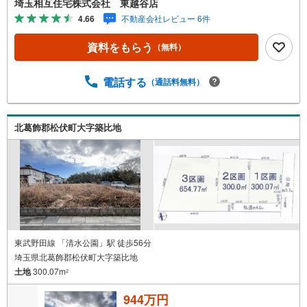
埼玉相互住宅株式会社 東越谷店
金化をしたい、他社に販売活動を依頼しているが売れな
4.66
不動産会社レビュー 6件
い・・・そう思われている方。一定期間で成約に至らなか
った場合、予め設定させていただいた金額で当社が買取致
資料をもらう
（無料）
します。越谷の戸建、土地、マンション買取は弊社まで！
◇ホットハート紹介制度◇お知り合いの方を新たにご紹介
いただき、ご契約になりますと素敵な特典を差し上げま
電話する
（通話料無料）
す。ご紹介者様には で10万円、ご契約者様にはダイソンサ
イクロン掃除機等をプレゼント♪（特典は当社一定基準を
設けております。詳しくはお問合せ下さい）◇お子様がい
北葛飾郡松伏町大字築比地
るお客様でも安心◇キッズスペース完備。チャイルドシー
トも完備しているので、必要の際はお声掛け下さい。
東武野田線 「清水公園」駅 徒歩56分
埼玉県北葛飾郡松伏町大字築比地
土地
300.07m
2
944万円