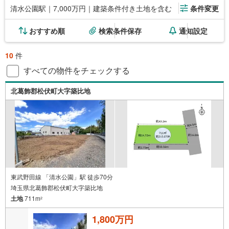
清水公園駅｜7,000万円｜建築条件付き土地を含む
条件変更
おすすめ順
検索条件保存
通知設定
10
件
すべての物件をチェックする
北葛飾郡松伏町大字築比地
東武野田線 「清水公園」駅 徒歩70分
埼玉県北葛飾郡松伏町大字築比地
土地
711m
2
1,800万円