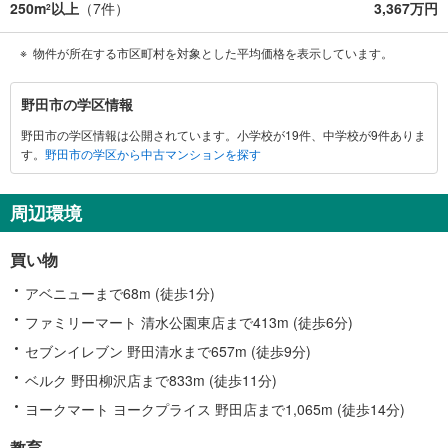
250m
以上
（
7
件）
3,367万円
2
物件が所在する市区町村を対象とした平均価格を表示しています。
野
野田市の学区情報
田
野田市の学区情報は公開されています。小学校が19件、中学校が9件ありま
市
す。
野田市の学区から中古マンションを探す
に
関
す
周辺環境
る
情
買い物
報
アベニューまで68m (徒歩1分)
ファミリーマート 清水公園東店まで413m (徒歩6分)
セブンイレブン 野田清水まで657m (徒歩9分)
ベルク 野田柳沢店まで833m (徒歩11分)
ヨークマート ヨークプライス 野田店まで1,065m (徒歩14分)
教育