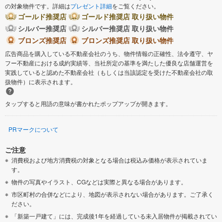
の対象物件です。詳細は
プレゼント詳細
をご覧ください。
ゴールド推奨店
ゴールド推奨店 取り扱い物件
シルバー推奨店
シルバー推奨店 取り扱い物件
ブロンズ推奨店
ブロンズ推奨店 取り扱い物件
広告商品を購入している不動産会社のうち、物件情報の正確性、法令遵守、ヤ
フー不動産における成約実績等、当社所定の基準を満たした優良な店舗運営を
実践していると認めた不動産会社（もしくは当該認定を受けた不動産会社の取
扱物件）に表示されます。
タップすると用語の意味が書かれたポップアップが開きます。
PRマークについて
ご注意
消費税および地方消費税の対象となる場合は税込み価格が表示されていま
す。
物件の写真やイラスト、CGなどは実際と異なる場合があります。
市区町村の合併などにより、地図が表示されない場合があります。ご了承く
ださい。
「新築一戸建て」には、完成後1年を経過している未入居物件が掲載されてい