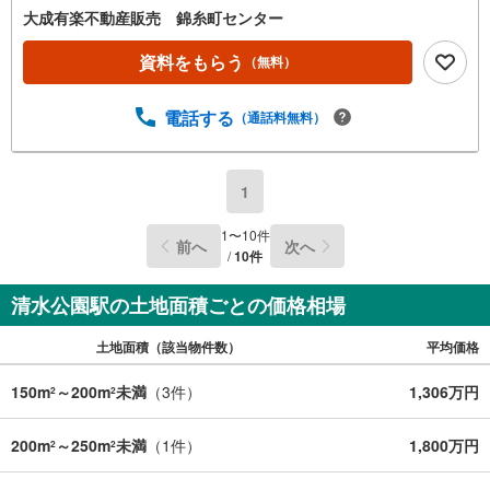
大成有楽不動産販売 錦糸町センター
資料をもらう
（無料）
電話する
（通話料無料）
1
1
〜
10
件
前へ
次へ
/
10
件
清水公園駅の土地面積ごとの価格相場
土地面積（該当物件数）
平均価格
150m
～200m
未満
（
3
件）
1,306万円
2
2
200m
～250m
未満
（
1
件）
1,800万円
2
2