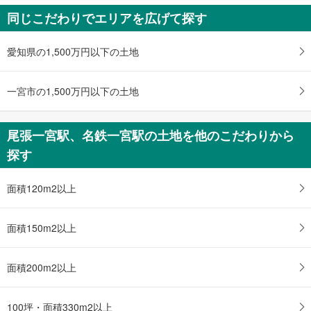
を
マ
同じこだわりでエリアを広げて探す
イ
ペ
愛知県の1,500万円以下の土地
ー
ジ
一宮市の1,500万円以下の土地
に
保
存
尾張一宮駅、名鉄一宮駅の土地を他のこだわりから
す
探す
る
面積120m2以上
面積150m2以上
面積200m2以上
100坪・面積330m2以上