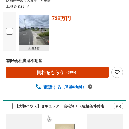
愛知県一宮市大赤見字不動裏
土地
348.85m
2
738万円
画像
4
枚
有限会社渡辺不動産
資料をもらう
（無料）
電話する
（通話料無料）
【大和ハウス】セキュレア一宮松降II （建築条件付宅地分譲）
PR