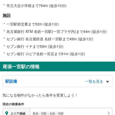
市立大志小学校まで764m (徒歩10分)
施設
一宮駅前交番まで52m (徒歩1分)
名古屋銀行 ATM 名鉄一宮駅(一宮プラザ内)まで44m (徒歩1分)
セブン銀行 名古屋鉄道 名鉄一宮駅まで49m (徒歩1分)
セブン銀行 イチまで59m (徒歩1分)
セブン銀行 ロピア名鉄一宮店まで61m (徒歩1分)
尾張一宮駅の情報
駅設備
一覧を見る
バリアフリー状況
気になる物件がなかったら
条件を変更しよう！
※段差なしでの移動経路
（○：有り △：要駅員設備 ×：無し）
現在の検索条件
地上⇔改札⇔ホーム：○
エレベータ
尾張一宮駅｜名鉄一宮駅
エリア/路線