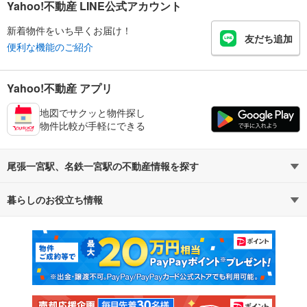
Yahoo!不動産 LINE公式アカウント
新着物件をいち早くお届け！
友だち追加
便利な機能のご紹介
Yahoo!不動産 アプリ
地図でサクッと物件探し
物件比較が手軽にできる
尾張一宮駅、名鉄一宮駅の不動産情報を探す
暮らしのお役立ち情報
不動産・住宅
賃貸住宅
マンションカタログ
教えて！住まいの先生
新築マンション
中古マンション
新築一戸建て
中古一戸建て