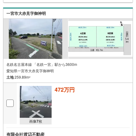
一宮市大赤見字御神明
名鉄名古屋本線 「名鉄一宮」駅から3600m
愛知県一宮市大赤見字御神明
土地
259.89m
2
472万円
画像
7
枚
有限会社渡辺不動産