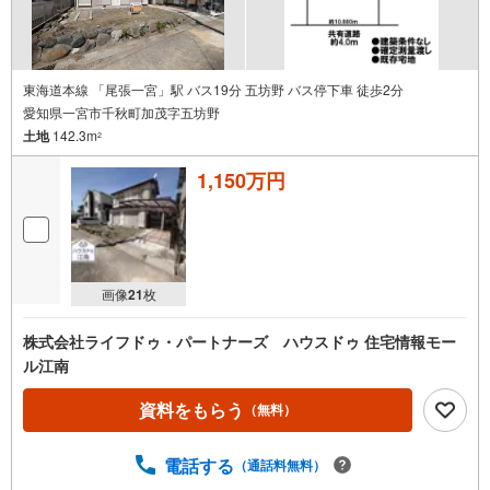
東海道本線 「尾張一宮」駅 バス19分 五坊野 バス停下車 徒歩2分
愛知県一宮市千秋町加茂字五坊野
土地
142.3m
2
1,150万円
画像
21
枚
株式会社ライフドゥ・パートナーズ ハウスドゥ 住宅情報モー
ル江南
資料をもらう
（無料）
電話する
（通話料無料）