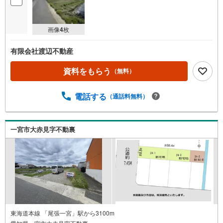
画像
4
枚
有限会社渡辺不動産
資料をもらう
（無料）
電話する
（通話料無料）
一宮市大赤見字不動裏
東海道本線 「尾張一宮」駅から3100m