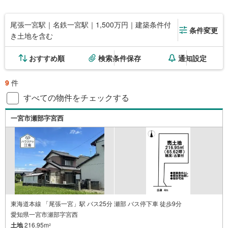
尾張一宮駅｜名鉄一宮駅｜1,500万円｜建築条件付
条件変更
き土地を含む
おすすめ順
検索条件保存
通知設定
9
件
すべての物件をチェックする
一宮市瀬部字宮西
東海道本線 「尾張一宮」駅 バス25分 瀬部 バス停下車 徒歩9分
愛知県一宮市瀬部字宮西
土地
216.95m
2