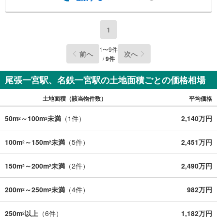
1
1
〜
9
件
前へ
次へ
/
9
件
尾張一宮駅、名鉄一宮駅の土地面積ごとの価格相場
土地面積（該当物件数）
平均価格
50m
～100m
未満
（
1
件）
2,140万円
2
2
100m
～150m
未満
（
5
件）
2,451万円
2
2
150m
～200m
未満
（
2
件）
2,490万円
2
2
200m
～250m
未満
（
4
件）
982万円
2
2
250m
以上
（
6
件）
1,182万円
2