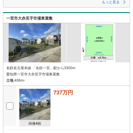
もっと見る
一宮市大赤見字市場東屋敷
名鉄名古屋本線 「名鉄一宮」駅から3300m
愛知県一宮市大赤見字市場東屋敷
土地
406m
2
737万円
画像
4
枚