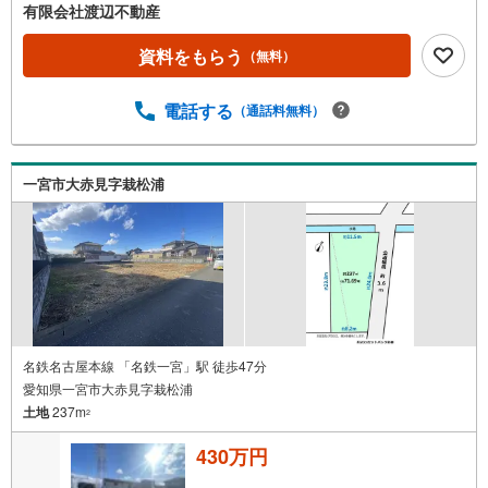
有限会社渡辺不動産
資料をもらう
（無料）
電話する
（通話料無料）
一宮市大赤見字栽松浦
名鉄名古屋本線 「名鉄一宮」駅 徒歩47分
愛知県一宮市大赤見字栽松浦
土地
237m
2
430万円