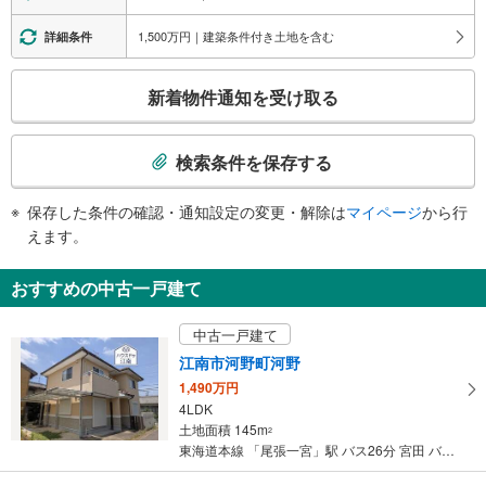
・各ホーム⇔改札
エスカレータ
1,500万円｜建築条件付き土地を含む
詳細条件
・各ホーム⇔改札
こ
トイレ
新着物件通知を受け取る
の
《多機能トイレ》
検
・改札内
索
その他
検索条件を保存する
条
・ＡＥＤ
件
保存した条件の確認・通知設定の変更・解除は
マイページ
から行
で
えます。
通
知
おすすめの中古一戸建て
を
受
中古一戸建て
け
江南市河野町河野
取
1,490万円
る
4LDK
・
土地面積 145m
2
条
東海道本線 「尾張一宮」駅 バス26分 宮田 バス停下車 徒歩8分
件