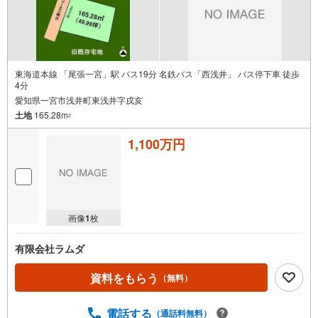
東海道本線 「尾張一宮」駅 バス19分 名鉄バス「西浅井」 バス停下車 徒歩
4分
愛知県一宮市浅井町東浅井字戌亥
土地
165.28m
2
1,100万円
画像
1
枚
有限会社ラムダ
資料をもらう
（無料）
電話する
（通話料無料）