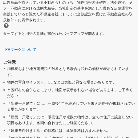
広告商品を購入している不動産会社のうち、物件情報の正確性、法令遵守、ヤ
フー不動産における成約実績等、当社所定の基準を満たした優良な店舗運営を
実践していると認めた不動産会社（もしくは当該認定を受けた不動産会社の取
扱物件）に表示されます。
タップすると用語の意味が書かれたポップアップが開きます。
PRマークについて
ご注意
消費税および地方消費税の対象となる場合は税込み価格が表示されていま
す。
物件の写真やイラスト、CGなどは実際と異なる場合があります。
市区町村の合併などにより、地図が表示されない場合があります。ご了承く
ださい。
「新築一戸建て」には、完成後1年を経過している未入居物件が掲載されてい
る場合があります。
「新築一戸建て」には、販売住戸が複数の物件は、全ての住戸に該当しない
項目もあります。各問い合わせ先にご確認ください。
「建築条件付き土地」の価格には、建物価格は含まれません。
「建築条件付き土地」の「建物プラン例」は、土地購入者の設計プランの一