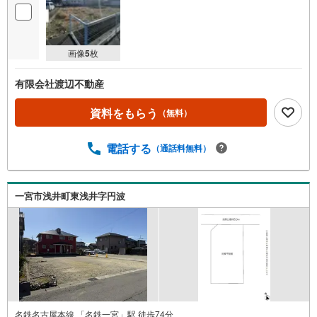
画像
5
枚
有限会社渡辺不動産
資料をもらう
（無料）
電話する
（通話料無料）
一宮市浅井町東浅井字円波
名鉄名古屋本線 「名鉄一宮」駅 徒歩74分