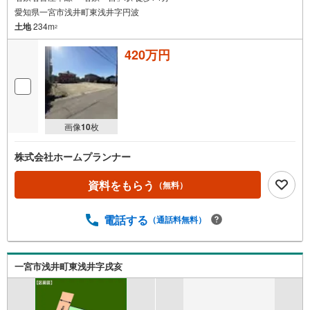
愛知県一宮市浅井町東浅井字円波
土地
234m
2
420万円
画像
10
枚
株式会社ホームプランナー
資料をもらう
（無料）
電話する
（通話料無料）
一宮市浅井町東浅井字戌亥