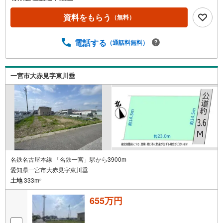
資料をもらう
（無料）
電話する
（通話料無料）
一宮市大赤見字東川垂
名鉄名古屋本線 「名鉄一宮」駅から3900m
愛知県一宮市大赤見字東川垂
土地
333m
2
655万円