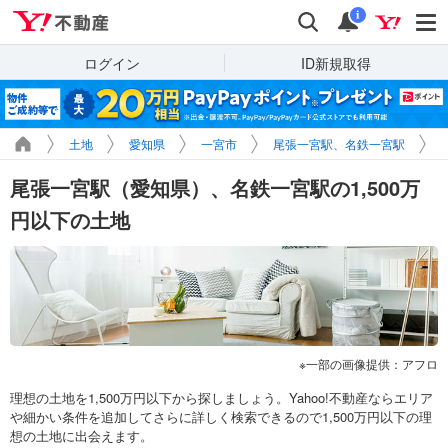
Yahoo!不動産
検索
通知
i
ログイン
ID新規取得
土地
愛知県
一宮市
尾張一宮駅、名鉄一宮駅
尾張一宮駅（愛知県）、名鉄一宮駅の1,500万
円以下の土地
一部の画像提供：アフロ
理想の土地を1,500万円以下から探しましょう。Yahoo!不動産ならエリア
や細かい条件を追加してさらに詳しく検索できるので1,500万円以下の理
想の土地に出会えます。