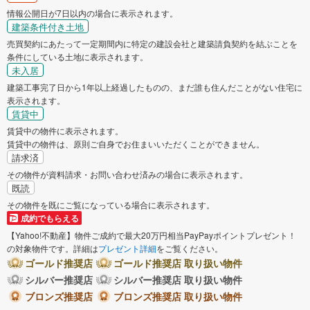
情報公開日が7日以内の場合に表示されます。
建築条件付き土地
売買契約にあたって一定期間内に特定の建設会社と建築請負契約を結ぶことを
条件にしている土地に表示されます。
未入居
建築工事完了日から1年以上経過したものの、まだ誰も住んだことがない住宅に
表示されます。
賃貸中
賃貸中の物件に表示されます。
賃貸中の物件は、原則ご自身でお住まいいただくことができません。
請求済
その物件が資料請求・お問い合わせ済みの場合に表示されます。
既読
その物件を既にご覧になっている場合に表示されます。
成約でもらえる
【Yahoo!不動産】物件ご成約で最大20万円相当PayPayポイントプレゼント！
の対象物件です。詳細は
プレゼント詳細
をご覧ください。
ゴールド推奨店
ゴールド推奨店 取り扱い物件
シルバー推奨店
シルバー推奨店 取り扱い物件
ブロンズ推奨店
ブロンズ推奨店 取り扱い物件