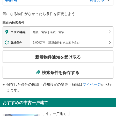
バリアフリー状況
気になる物件がなかったら
条件を変更しよう！
※段差なしでの移動経路
（○：有り △：要駅員設備 ×：無し）
現在の検索条件
地上⇔改札⇔ホーム：○
エレベータ
尾張一宮駅｜名鉄一宮駅
エリア/路線
・各ホーム⇔改札
エスカレータ
2,000万円｜建築条件付き土地を含む
詳細条件
・各ホーム⇔改札
こ
トイレ
新着物件通知を受け取る
の
《多機能トイレ》
検
・改札内
索
その他
検索条件を保存する
条
・ＡＥＤ
件
保存した条件の確認・通知設定の変更・解除は
マイページ
から行
で
えます。
通
知
おすすめの中古一戸建て
を
受
中古一戸建て
け