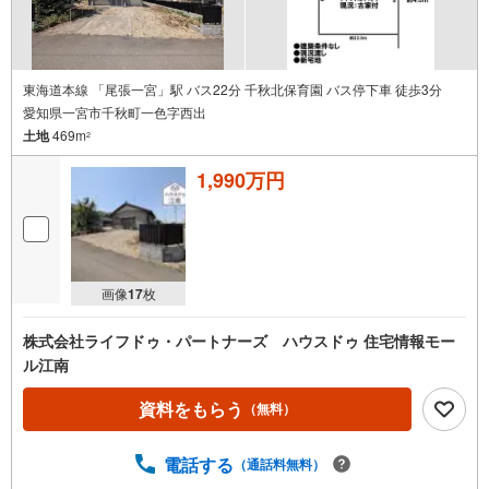
東海道本線 「尾張一宮」駅 バス22分 千秋北保育園 バス停下車 徒歩3分
愛知県一宮市千秋町一色字西出
土地
469m
2
1,990万円
画像
17
枚
株式会社ライフドゥ・パートナーズ ハウスドゥ 住宅情報モー
ル江南
資料をもらう
（無料）
電話する
（通話料無料）