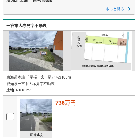
もっと見る
一宮市大赤見字不動裏
東海道本線 「尾張一宮」駅から3100m
愛知県一宮市大赤見字不動裏
土地
348.85m
2
738万円
画像
4
枚