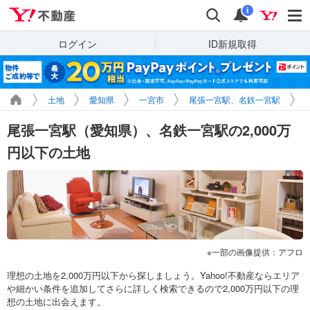
Yahoo!不動産
検索
通知
i
ログイン
ID新規取得
土地
愛知県
一宮市
尾張一宮駅、名鉄一宮駅
尾張一宮駅（愛知県）、名鉄一宮駅の2,000万
円以下の土地
一部の画像提供：アフロ
理想の土地を2,000万円以下から探しましょう。Yahoo!不動産ならエリア
や細かい条件を追加してさらに詳しく検索できるので2,000万円以下の理
想の土地に出会えます。