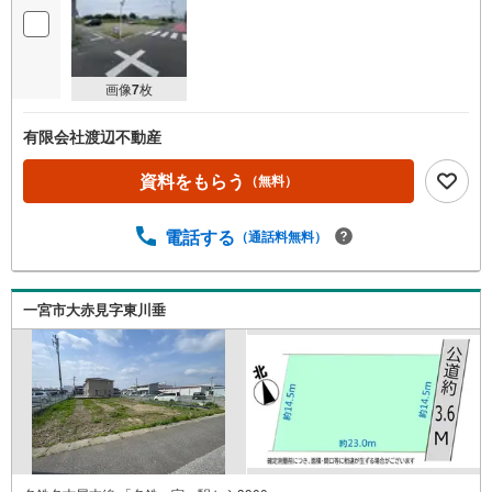
画像
7
枚
有限会社渡辺不動産
資料をもらう
（無料）
電話する
（通話料無料）
一宮市大赤見字東川垂