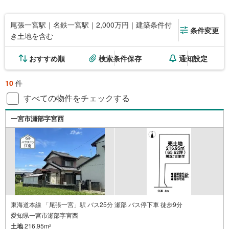
尾張一宮駅｜名鉄一宮駅｜2,000万円｜建築条件付
条件変更
き土地を含む
おすすめ順
検索条件保存
通知設定
10
件
すべての物件をチェックする
一宮市瀬部字宮西
東海道本線 「尾張一宮」駅 バス25分 瀬部 バス停下車 徒歩9分
愛知県一宮市瀬部字宮西
土地
216.95m
2