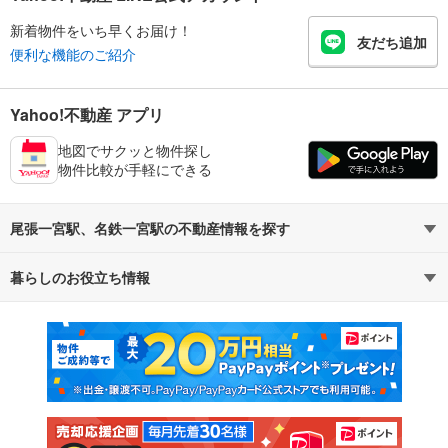
新着物件をいち早くお届け！
友だち追加
便利な機能のご紹介
Yahoo!不動産 アプリ
地図でサクッと物件探し
物件比較が手軽にできる
尾張一宮駅、名鉄一宮駅の不動産情報を探す
暮らしのお役立ち情報
不動産・住宅
賃貸住宅
マンションカタログ
教えて！住まいの先生
新築マンション
中古マンション
新築一戸建て
中古一戸建て
注文住宅
土地