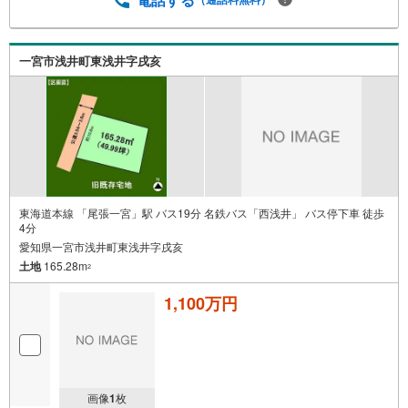
一宮市浅井町東浅井字戌亥
東海道本線 「尾張一宮」駅 バス19分 名鉄バス「西浅井」 バス停下車 徒歩
4分
愛知県一宮市浅井町東浅井字戌亥
土地
165.28m
2
1,100万円
画像
1
枚