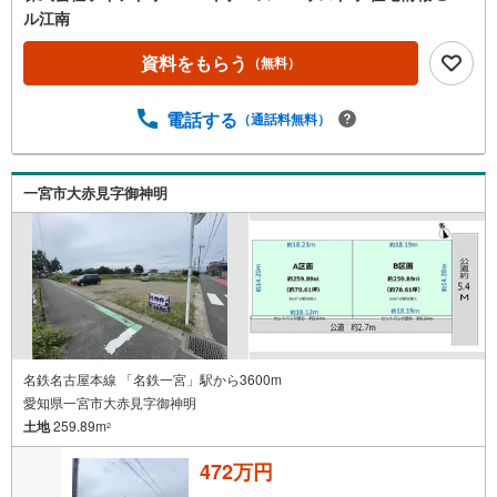
ル江南
資料をもらう
（無料）
電話する
（通話料無料）
一宮市大赤見字御神明
名鉄名古屋本線 「名鉄一宮」駅から3600m
愛知県一宮市大赤見字御神明
土地
259.89m
2
472万円