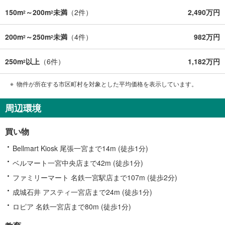
150m
～200m
未満
（
2
件）
2,490万円
2
2
200m
～250m
未満
（
4
件）
982万円
2
2
250m
以上
（
6
件）
1,182万円
2
物件が所在する市区町村を対象とした平均価格を表示しています。
周辺環境
買い物
Bellmart Kiosk 尾張一宮まで14m (徒歩1分)
ベルマート一宮中央店まで42m (徒歩1分)
ファミリーマート 名鉄一宮駅店まで107m (徒歩2分)
成城石井 アスティ一宮店まで24m (徒歩1分)
ロピア 名鉄一宮店まで80m (徒歩1分)