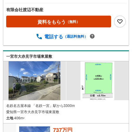
有限会社渡辺不動産
資料をもらう
（無料）
電話する
（通話料無料）
一宮市大赤見字市場東屋敷
名鉄名古屋本線 「名鉄一宮」駅から3300m
愛知県一宮市大赤見字市場東屋敷
土地
406m
2
737万円