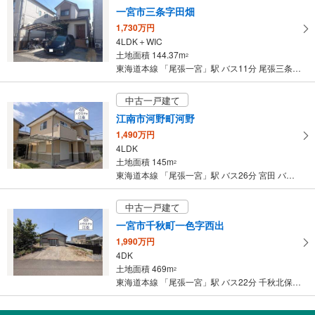
一宮市三条字田畑
取
1,730万円
る
4LDK＋WIC
・
土地面積 144.37m
2
条
東海道本線 「尾張一宮」駅 バス11分 尾張三条 バス停下車 徒歩3分
件
を
中古一戸建て
マ
江南市河野町河野
イ
1,490万円
ペ
4LDK
ー
土地面積 145m
2
ジ
東海道本線 「尾張一宮」駅 バス26分 宮田 バス停下車 徒歩8分
に
保
中古一戸建て
存
一宮市千秋町一色字西出
す
1,990万円
る
4DK
土地面積 469m
2
東海道本線 「尾張一宮」駅 バス22分 千秋北保育園 バス停下車 徒歩3分