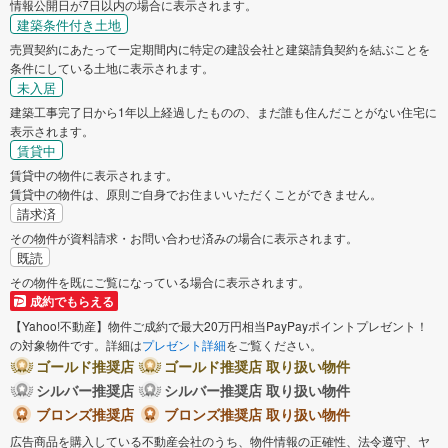
情報公開日が7日以内の場合に表示されます。
建築条件付き土地
売買契約にあたって一定期間内に特定の建設会社と建築請負契約を結ぶことを
条件にしている土地に表示されます。
未入居
建築工事完了日から1年以上経過したものの、まだ誰も住んだことがない住宅に
表示されます。
賃貸中
賃貸中の物件に表示されます。
賃貸中の物件は、原則ご自身でお住まいいただくことができません。
請求済
その物件が資料請求・お問い合わせ済みの場合に表示されます。
既読
その物件を既にご覧になっている場合に表示されます。
成約でもらえる
【Yahoo!不動産】物件ご成約で最大20万円相当PayPayポイントプレゼント！
の対象物件です。詳細は
プレゼント詳細
をご覧ください。
ゴールド推奨店
ゴールド推奨店 取り扱い物件
シルバー推奨店
シルバー推奨店 取り扱い物件
ブロンズ推奨店
ブロンズ推奨店 取り扱い物件
広告商品を購入している不動産会社のうち、物件情報の正確性、法令遵守、ヤ