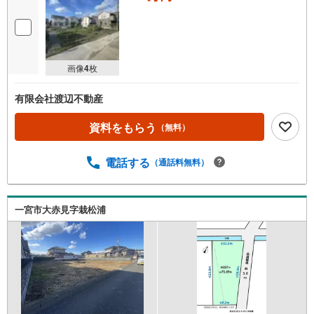
画像
4
枚
有限会社渡辺不動産
資料をもらう
（無料）
電話する
（通話料無料）
一宮市大赤見字栽松浦