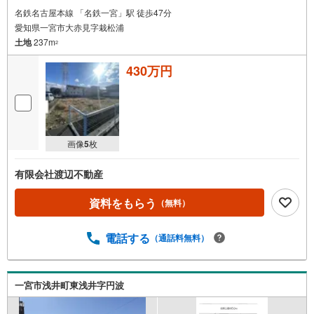
名鉄名古屋本線 「名鉄一宮」駅 徒歩47分
愛知県一宮市大赤見字栽松浦
土地
237m
2
430万円
画像
5
枚
有限会社渡辺不動産
資料をもらう
（無料）
電話する
（通話料無料）
一宮市浅井町東浅井字円波