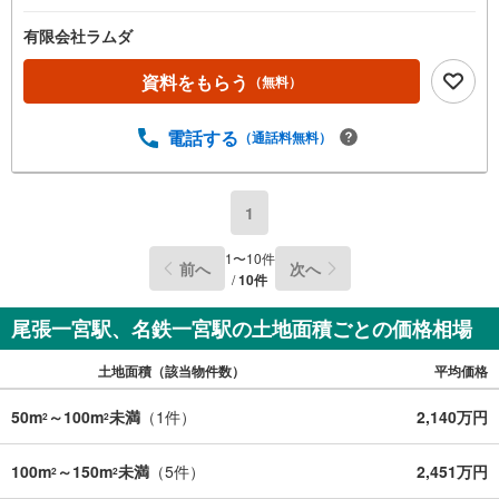
有限会社ラムダ
資料をもらう
（無料）
電話する
（通話料無料）
1
1
〜
10
件
前へ
次へ
/
10
件
尾張一宮駅、名鉄一宮駅の土地面積ごとの価格相場
土地面積（該当物件数）
平均価格
50m
～100m
未満
（
1
件）
2,140万円
2
2
100m
～150m
未満
（
5
件）
2,451万円
2
2