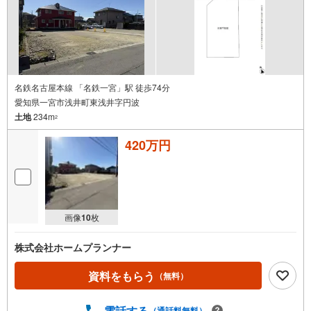
名鉄名古屋本線 「名鉄一宮」駅 徒歩74分
愛知県一宮市浅井町東浅井字円波
土地
234m
2
420万円
画像
10
枚
株式会社ホームプランナー
資料をもらう
（無料）
電話する
（通話料無料）