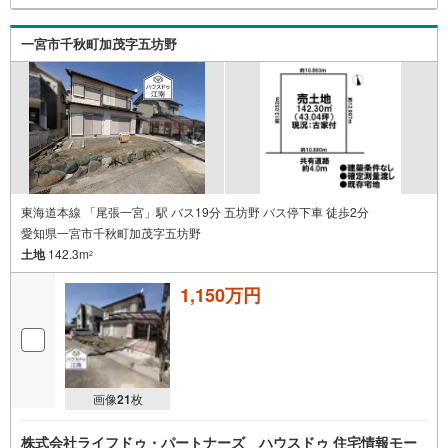
一宮市千秋町加茂字五坊野
東海道本線 「尾張一宮」駅 バス19分 五坊野 バス停下車 徒歩2分
愛知県一宮市千秋町加茂字五坊野
土地
142.3m
2
1,150万円
画像
21
枚
株式会社ライフドゥ・パートナーズ ハウスドゥ 住宅情報モー