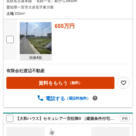
名鉄名古屋本線 「名鉄一宮」駅から3900m
愛知県一宮市大赤見字東川垂
土地
333m
2
655万円
画像
4
枚
有限会社渡辺不動産
資料をもらう
（無料）
電話する
（通話料無料）
【大和ハウス】セキュレア一宮松降II （建築条件付宅地分譲）
PR