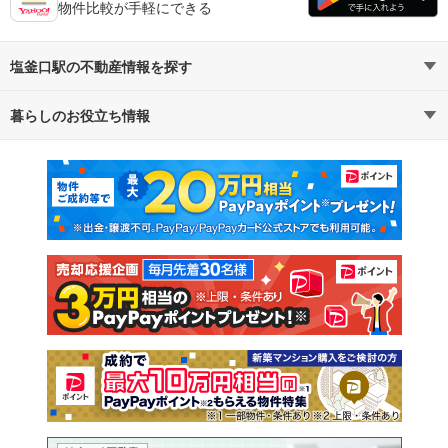
物件比較が手軽にできる
塩釜口駅の不動産情報を探す
暮らしのお役立ち情報
不動産・住宅
賃貸住宅
マンションカタログ
教えて！住まいの先生
新築マンション
中古マンション
新築一戸建て
中古一戸建て
注文住宅
土地
売却査定