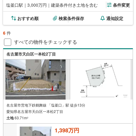
塩釜口駅｜3,000万円｜建築条件付き土地を含む
条件変更
おすすめ順
検索条件保存
通知設定
6
件
すべての物件をチェックする
名古屋市天白区一本松2丁目
名古屋市営地下鉄鶴舞線 「塩釜口」駅 徒歩13分
愛知県名古屋市天白区一本松2丁目
土地
63.71m
2
1,398万円