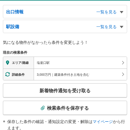
出口情報
一覧を見る
１出口
駅設備
一覧を見る
名城大学天白キャンパス、八事病院、塩釜口１丁目
２出口
バリアフリー状況
気になる物件がなかったら
条件を変更しよう！
市バス ２・３番のりば、大坪小学校、名古屋銀行、塩釜口２丁目、大坪２丁
※段差なしでの移動経路
目、植田西１−３丁目
（○：有り △：要駅員設備 ×：無し）
現在の検索条件
３出口
地上⇔改札⇔ホーム：○
エレベータ
天白環境事業所、御幸山中学校、塩竈神社、八幡山、御幸山、元八事４・５丁
塩釜口駅
エリア/路線
目
・ホーム⇔改札
・地上出口（塩釜口交差点北東）
3,000万円｜建築条件付き土地を含む
詳細条件
エスカレータ
こ
・ホーム⇔改札
新着物件通知を受け取る
トイレ
の
検
《多機能トイレ》
索
・改札外（２番出口方面）
検索条件を保存する
スロープ
条
件
・改札外の多機能トイレ前
保存した条件の確認・通知設定の変更・解除は
マイページ
から行
で
その他
えます。