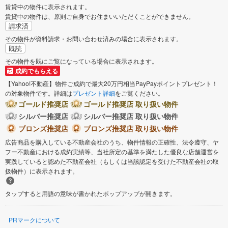
賃貸中の物件に表示されます。
賃貸中の物件は、原則ご自身でお住まいいただくことができません。
請求済
その物件が資料請求・お問い合わせ済みの場合に表示されます。
既読
その物件を既にご覧になっている場合に表示されます。
成約でもらえる
【Yahoo!不動産】物件ご成約で最大20万円相当PayPayポイントプレゼント！
の対象物件です。詳細は
プレゼント詳細
をご覧ください。
ゴールド推奨店
ゴールド推奨店 取り扱い物件
シルバー推奨店
シルバー推奨店 取り扱い物件
ブロンズ推奨店
ブロンズ推奨店 取り扱い物件
広告商品を購入している不動産会社のうち、物件情報の正確性、法令遵守、ヤ
フー不動産における成約実績等、当社所定の基準を満たした優良な店舗運営を
実践していると認めた不動産会社（もしくは当該認定を受けた不動産会社の取
扱物件）に表示されます。
タップすると用語の意味が書かれたポップアップが開きます。
PRマークについて