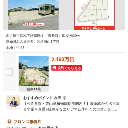
日ございません
名古屋市営地下鉄鶴舞線 「塩釜口」駅 徒歩30分
愛知県名古屋市天白区植田山1丁目
土地
144.63m
2
2,490万円
成約でもらえる
画像
11
枚
おすすめポイント
亦田 孝
【公園多数・東山動植物園徒歩圏内！】最寄駅から名古屋
まで電車直通♪緑豊かなエリアで四季折々の自然が楽しめ
ます◎間口広く駐車ラクラク！即日案内可能！お問い合わ
せお待ちしております☆＼天白区植田山6期☆全5区画【5号
ブロンズ推奨店
地】/当日のご来店・ご見学、大歓迎♪■地下鉄東山線「東山
アイデムホーム 名古屋東店