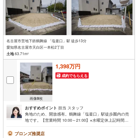
名古屋市営地下鉄鶴舞線 「塩釜口」駅 徒歩13分
愛知県名古屋市天白区一本松2丁目
土地
63.71m
2
1,398万円
成約でもらえる
画像
9
枚
おすすめポイント
担当 スタッフ
角地のため、開放感有。鶴舞線「塩釜口」駅徒歩圏内の売
地です。【営業時間 10:00～21:00】※水曜定休上記時間は
お電話が繋がりやすくなっております。ぜひお気軽にご連
絡ください！現地を見学される場合は「室内・現地を見学
ブロンズ推奨店