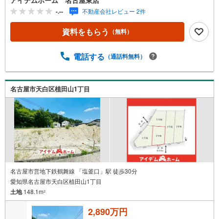
公園」駅 徒歩24分（約1920m）■大坪小学校 :徒歩20分
-.--
不動産会社レビュー 2件
（約1580m）■御幸山中学校:徒歩37分（約2930m）＜自己
資金0円でも大丈夫！＞*水曜日も営業しております！*今か
資料をもらう
（無料）
ら見たい！聞きたい！にスピード対応！*自己資金なしでも
購入出来ます！*自営業の方・買い替えの方など資金計画で
ご不安な方もおまかせください！弊社HPにて物件のルーム
電話する
（通話料無料）
ツアーMOVIEを公開中!!写真だけでは伝わらない物件の魅
力をたっぷりご紹介しております♪さらに店内には豊富な
物件資料や発売予定物件等ございます☆この機会にぜひお
名古屋市天白区植田山1丁目
問い合わせください♪
名古屋市営地下鉄鶴舞線 「塩釜口」駅 徒歩30分
愛知県名古屋市天白区植田山1丁目
土地
148.1m
2
2,890万円