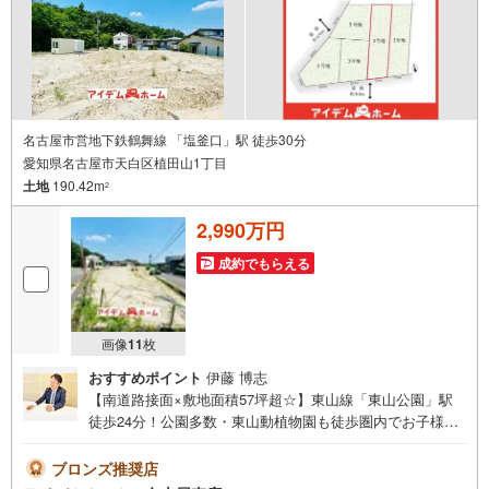
名古屋市営地下鉄鶴舞線 「塩釜口」駅 徒歩30分
愛知県名古屋市天白区植田山1丁目
土地
190.42m
2
2,990万円
成約でもらえる
画像
11
枚
おすすめポイント
伊藤 博志
【南道路接面×敷地面積57坪超☆】東山線「東山公園」駅
徒歩24分！公園多数・東山動植物園も徒歩圏内でお子様に
もうれしい立地♪即日案内可能！お問い合わせお待ちして
おります☆＼天白区植田山6期☆全5区画【2号地】/当日の
ブロンズ推奨店
ご来店・ご見学、大歓迎♪■地下鉄東山線「東山公園」駅 徒