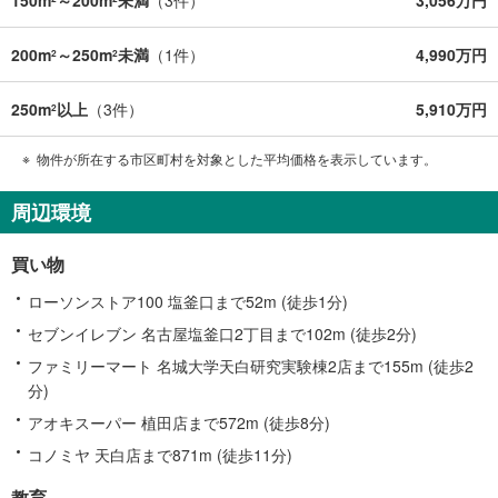
200m
～250m
未満
（
1
件）
4,990万円
2
2
250m
以上
（
3
件）
5,910万円
2
物件が所在する市区町村を対象とした平均価格を表示しています。
周辺環境
買い物
ローソンストア100 塩釜口まで52m (徒歩1分)
セブンイレブン 名古屋塩釜口2丁目まで102m (徒歩2分)
ファミリーマート 名城大学天白研究実験棟2店まで155m (徒歩2
分)
アオキスーパー 植田店まで572m (徒歩8分)
コノミヤ 天白店まで871m (徒歩11分)
教育