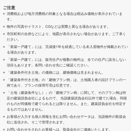
ご注意
消費税および地方消費税の対象となる場合は税込み価格が表示されていま
す。
物件の写真やイラスト、CGなどは実際と異なる場合があります。
市区町村の合併などにより、地図が表示されない場合があります。ご了承く
ださい。
「新築一戸建て」には、完成後1年を経過している未入居物件が掲載されてい
る場合があります。
「新築一戸建て」には、販売住戸が複数の物件は、全ての住戸に該当しない
項目もあります。各問い合わせ先にご確認ください。
「建築条件付き土地」の価格には、建物価格は含まれません。
「建築条件付き土地」の「建物プラン例」は、土地購入者の設計プランの一
例であり、プランの採用可否は任意です。
「土地（建築条件なし）」の「建物プラン例」に関して、そのプラン例は特
定の建築請負会社によるもので、 当該建築請負会社以外で建てた場合、同様
のものが同価格で建てられるとは限りません。また、建築請負会社を特定す
るものではありません。
お客様が入力する個人情報を含むお問い合わせデータは、当該物件の取扱会
社に送信され、そこで管理されます。
お問い合わせをされたお客様へは、取扱会社がご連絡いたします。