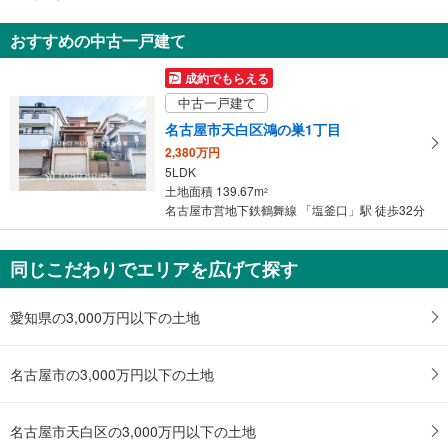
通
・ＡＥＤ
知
おすすめの中古一戸建て
を
受
成約でもらえる
け
中古一戸建て
取
名古屋市天白区鴻の巣1丁目
る
2,380万円
・
5LDK
条
土地面積 139.67m
2
件
名古屋市営地下鉄鶴舞線 「塩釜口」駅 徒歩32分
を
マ
同じこだわりでエリアを広げて探す
イ
ペ
ー
愛知県の3,000万円以下の土地
ジ
に
名古屋市の3,000万円以下の土地
保
存
す
名古屋市天白区の3,000万円以下の土地
る