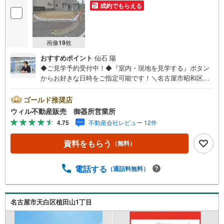
成約でもらえる
画像
19
枚
おすすめポイント
仙石 陽
◆ご見学予約受付中！◆『室内・現地を見学する』ボタン
からお好きな日時をご指定可能です！＼名古屋市昭和区、
天白区ご売却依頼数1位（2025年10月現在レインズ調べ）/
名古屋市昭和区、天白区の直接のご売却依頼を数多くいた
ゴールド推奨店
だいている不動産仲介会社です。ネット上で分かる立地環
ウィル不動産販売 御器所営業所
境はもちろん、過去にお任せいただいたお客様に現地の生
4.75
不動産会社レビュー 12件
の声をもとに住戸環境を提案致します。＼平日のお住まい
探しの方へ/弊社では平日にご内覧・契約など平日にお住ま
資料をもらう
（無料）
い探しをされるお客様にサービスをご用意しています。＼
お仕事で忙しい方へ/午前10時から午後7時まで”毎日”営業し
ています。事前にご予約頂きましたら営業時間外でのご内
電話する
（通話料無料）
覧もご対応いたします。＼本物件の他にも気になる物件が
ある方へ/不動産業者間で不動産情報が共有されているの
で、名古屋市全域や、その他隣接エリアでもご内覧が可能
名古屋市天白区植田山1丁目
です！ 【御器所営業所】○地下鉄桜通線、鶴舞線「御器
所」駅徒歩1分○お子様が遊べるキッズスペースあり○定休