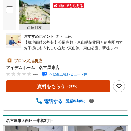
成約でもらえる
画像
11
枚
おすすめポイント
道下 克徳
【敷地面積55坪超】公園多数・東山動植物園も徒歩圏内で
お子様にもうれしい立地♪東山線「東山公園」駅徒歩24
分！最寄駅から名古屋まで電車直通♪即日案内可能！お問
い合わせお待ちしております☆＼天白区植田山6期☆全5区
ブロンズ推奨店
画【1号地】/当日のご来店・ご見学、大歓迎♪■地下鉄東山
アイデムホーム 名古屋東店
線「東山公園」駅 徒歩24分（約1920m）■大坪小学校 :徒
-.--
不動産会社レビュー 2件
歩20分（約1580m）■御幸山中学校:徒歩37分（約2930m）
＜自己資金0円でも大丈夫！＞*水曜日も営業しておりま
資料をもらう
（無料）
す！*今から見たい！聞きたい！にスピード対応！*自己資
金なしでも購入出来ます！*自営業の方・買い替えの方など
資金計画でご不安な方もおまかせください！弊社HPにて物
電話する
（通話料無料）
件のルームツアーMOVIEを公開中!!写真だけでは伝わらな
い物件の魅力をたっぷりご紹介しております♪さらに店内
には豊富な物件資料や発売予定物件等ございます☆この機
名古屋市天白区一本松2丁目
会にぜひお問い合わせください♪