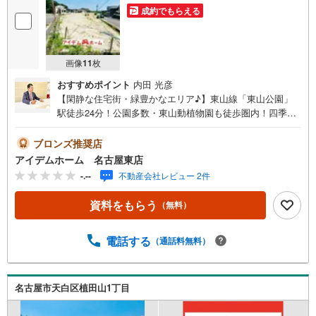
成約でもらえる
画像
11
枚
おすすめポイント
内田 光彦
【閑静な住宅街・緑豊かなエリア♪】東山線「東山公園」
駅徒歩24分！公園多数・東山動植物園も徒歩圏内！四季
折々の自然が楽しめます◎即日案内可能！お問い合わせお
待ちしております☆＼天白区植田山6期☆全5区画【3号
ブロンズ推奨店
地】/当日のご来店・ご見学、大歓迎♪■地下鉄東山線「東山
アイデムホーム 名古屋東店
公園」駅 徒歩24分（約1920m）■大坪小学校 :徒歩20分
-.--
不動産会社レビュー 2件
（約1580m）■御幸山中学校:徒歩37分（約2930m）＜自己
資金0円でも大丈夫！＞*水曜日も営業しております！*今か
資料をもらう
（無料）
ら見たい！聞きたい！にスピード対応！*自己資金なしでも
購入出来ます！*自営業の方・買い替えの方など資金計画で
ご不安な方もおまかせください！弊社HPにて物件のルーム
電話する
（通話料無料）
ツアーMOVIEを公開中!!写真だけでは伝わらない物件の魅
力をたっぷりご紹介しております♪さらに店内には豊富な
物件資料や発売予定物件等ございます☆この機会にぜひお
名古屋市天白区植田山1丁目
問い合わせください♪