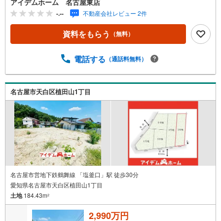
アイデムホーム 名古屋東店
歩24分（約1920m）■大坪小学校 :徒歩20分（約1580m）
-.--
不動産会社レビュー 2件
■御幸山中学校:徒歩37分（約2930m）＜自己資金0円でも大
丈夫！＞*水曜日も営業しております！*今から見たい！聞
資料をもらう
（無料）
きたい！にスピード対応！*自己資金なしでも購入出来ま
す！*自営業の方・買い替えの方など資金計画でご不安な方
もおまかせください！弊社HPにて物件のルームツアーMOV
電話する
（通話料無料）
IEを公開中!!写真だけでは伝わらない物件の魅力をたっぷり
ご紹介しております♪さらに店内には豊富な物件資料や発
売予定物件等ございます☆この機会にぜひお問い合わせく
名古屋市天白区植田山1丁目
ださい♪
名古屋市営地下鉄鶴舞線 「塩釜口」駅 徒歩30分
愛知県名古屋市天白区植田山1丁目
土地
184.43m
2
2,990万円