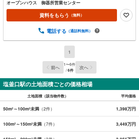
する（無料）」ボタンよりご希望の日時をご記入いただけ
オープンハウス 御器所営業センター
ますとスムーズにご案内が可能です。◎現地のご案内につ
いて・平日や夜遅い時間帯もご案内が可能 ※定休日を除
資料をもらう
（無料）
く・経験豊富なスタッフが物件詳細を丁寧にご説明いたし
ます。・車でご自宅や最寄り駅等、ご指定の場所まで送迎
電話する
（通話料無料）
します。・チャイルドシートのご用意ございます。◎個別F
P相談会 無料物件のご紹介だけでなく住宅ローン・資金
のご相談、まずは家探しについて話を聞きたいという方も
大歓迎です！年間8000棟以上の限定物件を発表しているオ
1
ープンハウスだから出会える物件が多数ございます。ぜひ
お気軽にご連絡・ご相談ください！※限定物件:当社のみ、
1
〜
6
件
前へ
次へ
もしくは当社を含めた数社でのみご紹介可能なオープンハ
/
6
件
ウス・ディベロップメントの物件
塩釜口駅の土地面積ごとの価格相場
土地面積（該当物件数）
平均価格
50m
～100m
未満
（
2
件）
1,398万円
2
2
100m
～150m
未満
（
7
件）
3,449万円
2
2
150m
～200m
未満
（
3
件）
3,056万円
2
2