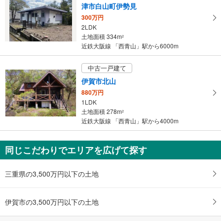
津市白山町伊勢見
取
300万円
る
2LDK
・
土地面積 334m
2
条
近鉄大阪線 「西青山」駅から6000m
件
を
中古一戸建て
マ
伊賀市北山
イ
880万円
ペ
1LDK
ー
土地面積 278m
2
ジ
近鉄大阪線 「西青山」駅から4000m
に
保
同じこだわりでエリアを広げて探す
存
す
る
三重県の3,500万円以下の土地
伊賀市の3,500万円以下の土地