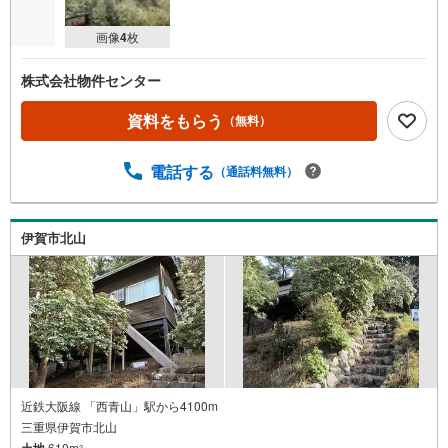
画像
4
枚
株式会社物件センター
資料をもらう
（無料）
電話する
（通話料無料）
伊賀市北山
近鉄大阪線 「西青山」駅から4100m
三重県伊賀市北山
土地
610m
2