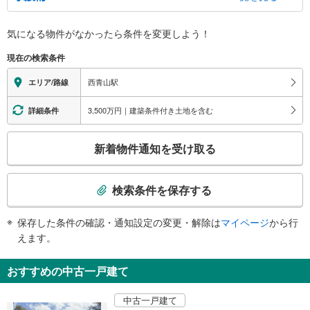
バリアフリー状況
気になる物件がなかったら
条件を変更しよう！
※段差なしでの移動経路
（○：有り △：要駅員設備 ×：無し）
現在の検索条件
地上⇔改札⇔ホーム：×
西青山駅
エリア/路線
3,500万円｜建築条件付き土地を含む
詳細条件
こ
新着物件通知を受け取る
の
検
索
検索条件を保存する
条
件
保存した条件の確認・通知設定の変更・解除は
マイページ
から行
で
えます。
通
知
おすすめの中古一戸建て
を
受
中古一戸建て
け