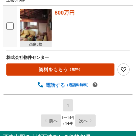
800万円
画像
5
枚
株式会社物件センター
資料をもらう
（無料）
電話する
（通話料無料）
1
1
〜
14
件
前へ
次へ
/
14
件