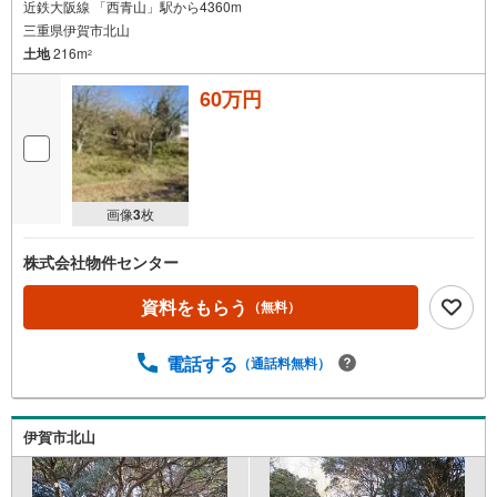
近鉄大阪線 「西青山」駅から4360m
三重県伊賀市北山
土地
216m
2
60万円
画像
3
枚
株式会社物件センター
資料をもらう
（無料）
電話する
（通話料無料）
伊賀市北山