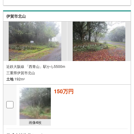
伊賀市北山
近鉄大阪線 「西青山」駅から5500m
三重県伊賀市北山
土地
192m
2
150万円
画像
4
枚