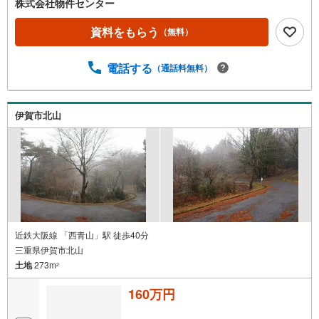
株式会社物件センター
資料をもらう
（無料）
電話する
（通話料無料）
伊賀市北山
近鉄大阪線 「西青山」駅 徒歩40分
三重県伊賀市北山
土地
273m
2
160万円