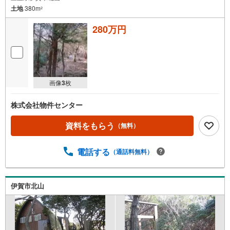
土地
380m
2
280万円
画像
3
枚
株式会社物件センター
資料をもらう
（無料）
電話する
（通話料無料）
伊賀市北山