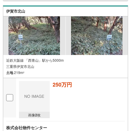
伊賀市北山
近鉄大阪線 「西青山」駅から5000m
三重県伊賀市北山
土地
219m
2
250万円
画像
2
枚
株式会社物件センター