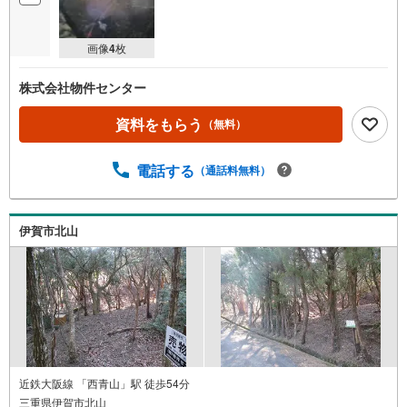
画像
4
枚
株式会社物件センター
資料をもらう
（無料）
電話する
（通話料無料）
伊賀市北山
近鉄大阪線 「西青山」駅 徒歩54分
三重県伊賀市北山