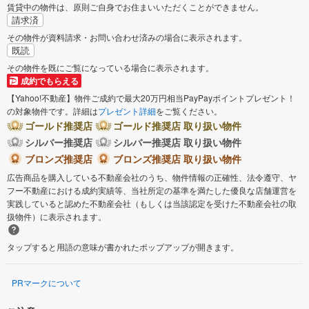
賃貸中の物件は、原則ご自身でお住まいいただくことができません。
請求済
その物件が資料請求・お問い合わせ済みの場合に表示されます。
既読
その物件を既にご覧になっている場合に表示されます。
成約でもらえる
【Yahoo!不動産】物件ご成約で最大20万円相当PayPayポイントプレゼント！
の対象物件です。詳細は
プレゼント詳細
をご覧ください。
ゴールド推奨店
ゴールド推奨店 取り扱い物件
シルバー推奨店
シルバー推奨店 取り扱い物件
ブロンズ推奨店
ブロンズ推奨店 取り扱い物件
広告商品を購入している不動産会社のうち、物件情報の正確性、法令遵守、ヤ
フー不動産における成約実績等、当社所定の基準を満たした優良な店舗運営を
実践していると認めた不動産会社（もしくは当該認定を受けた不動産会社の取
扱物件）に表示されます。
タップすると用語の意味が書かれたポップアップが開きます。
PRマークについて