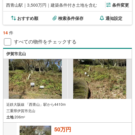
西青山駅｜3,500万円｜建築条件付き土地を含む
条件変更
おすすめ順
検索条件保存
通知設定
14
件
すべての物件をチェックする
伊賀市北山
近鉄大阪線 「西青山」駅から4410m
三重県伊賀市北山
土地
206m
2
50万円