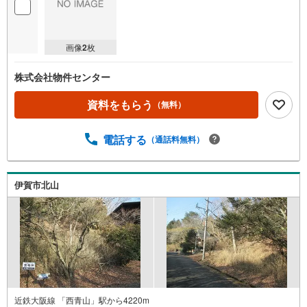
画像
2
枚
株式会社物件センター
資料をもらう
（無料）
電話する
（通話料無料）
伊賀市北山
近鉄大阪線 「西青山」駅から4220m