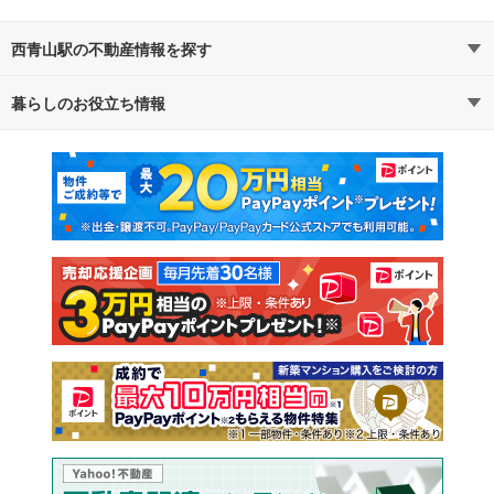
西青山駅の不動産情報を探す
暮らしのお役立ち情報
不動産・住宅
賃貸住宅
マンションカタログ
教えて！住まいの先生
新築マンション
中古マンション
新築一戸建て
中古一戸建て
注文住宅
土地
売却査定