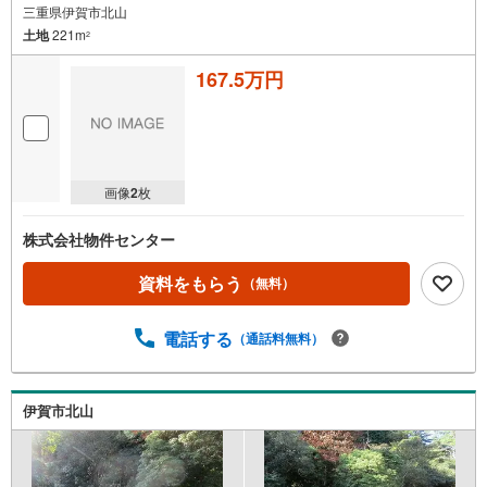
三重県伊賀市北山
土地
221m
2
167.5万円
画像
2
枚
株式会社物件センター
資料をもらう
（無料）
電話する
（通話料無料）
伊賀市北山