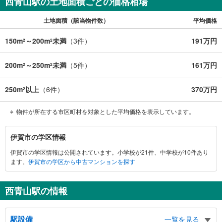
西青山駅の土地面積ごとの価格相場
土地面積（該当物件数）
平均価格
150m
～200m
未満
（
3
件）
191万円
2
2
200m
～250m
未満
（
5
件）
161万円
2
2
250m
以上
（
6
件）
370万円
2
物件が所在する市区町村を対象とした平均価格を表示しています。
伊
伊賀市の学区情報
賀
伊賀市の学区情報は公開されています。小学校が21件、中学校が10件あり
市
ます。
伊賀市の学区から中古マンションを探す
に
関
す
西青山駅の情報
る
情
駅設備
報
一覧を見る