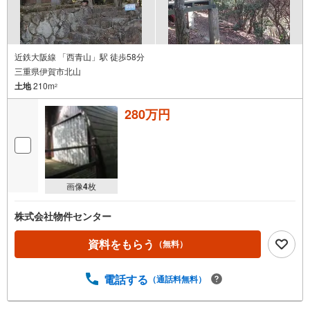
近鉄大阪線 「西青山」駅 徒歩58分
三重県伊賀市北山
土地
210m
2
280万円
画像
4
枚
株式会社物件センター
資料をもらう
（無料）
電話する
（通話料無料）