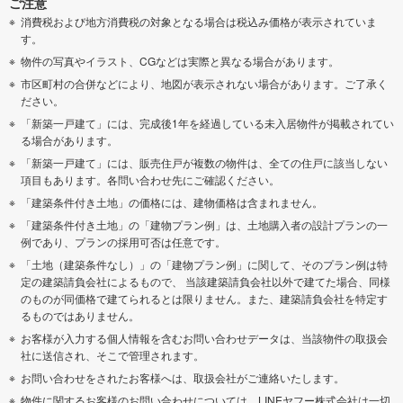
ご注意
消費税および地方消費税の対象となる場合は税込み価格が表示されていま
す。
物件の写真やイラスト、CGなどは実際と異なる場合があります。
市区町村の合併などにより、地図が表示されない場合があります。ご了承く
ださい。
「新築一戸建て」には、完成後1年を経過している未入居物件が掲載されてい
る場合があります。
「新築一戸建て」には、販売住戸が複数の物件は、全ての住戸に該当しない
項目もあります。各問い合わせ先にご確認ください。
「建築条件付き土地」の価格には、建物価格は含まれません。
「建築条件付き土地」の「建物プラン例」は、土地購入者の設計プランの一
例であり、プランの採用可否は任意です。
「土地（建築条件なし）」の「建物プラン例」に関して、そのプラン例は特
定の建築請負会社によるもので、 当該建築請負会社以外で建てた場合、同様
のものが同価格で建てられるとは限りません。また、建築請負会社を特定す
るものではありません。
お客様が入力する個人情報を含むお問い合わせデータは、当該物件の取扱会
社に送信され、そこで管理されます。
お問い合わせをされたお客様へは、取扱会社がご連絡いたします。
物件に関するお客様のお問い合わせについては、LINEヤフー株式会社は一切