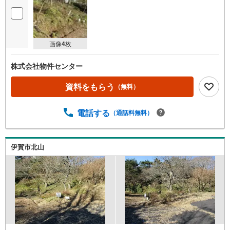
画像
4
枚
株式会社物件センター
資料をもらう
（無料）
電話する
（通話料無料）
伊賀市北山