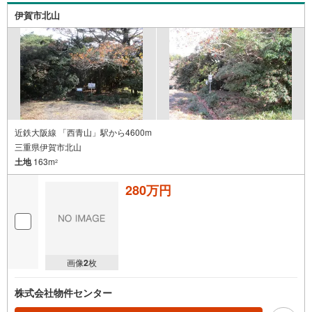
伊賀市北山
近鉄大阪線 「西青山」駅から4600m
三重県伊賀市北山
土地
163m
2
280万円
画像
2
枚
株式会社物件センター