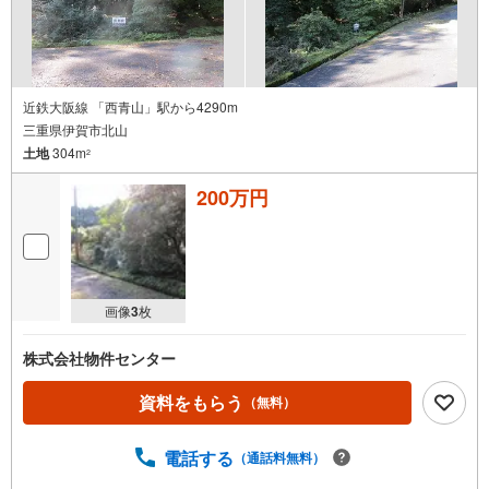
近鉄大阪線 「西青山」駅から4290m
三重県伊賀市北山
土地
304m
2
200万円
画像
3
枚
株式会社物件センター
資料をもらう
（無料）
電話する
（通話料無料）