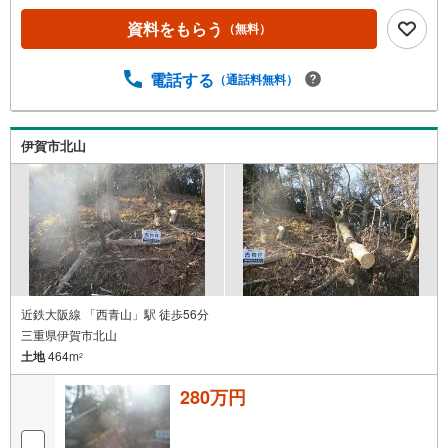
資料をもらう
（無料）
電話する
（通話料無料）
伊賀市北山
近鉄大阪線 「西青山」駅 徒歩56分
三重県伊賀市北山
土地
464m
2
280万円