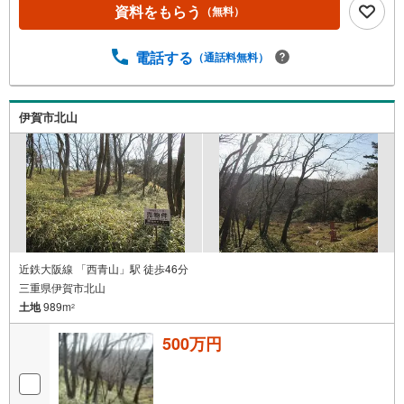
資料をもらう
（無料）
電話する
（通話料無料）
伊賀市北山
近鉄大阪線 「西青山」駅 徒歩46分
三重県伊賀市北山
土地
989m
2
500万円