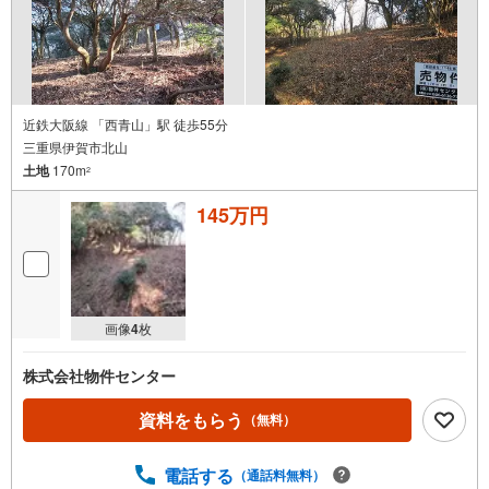
近鉄大阪線 「西青山」駅 徒歩55分
三重県伊賀市北山
土地
170m
2
145万円
画像
4
枚
株式会社物件センター
資料をもらう
（無料）
電話する
（通話料無料）