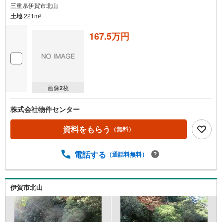
三重県伊賀市北山
土地
221m
2
167.5万円
画像
2
枚
株式会社物件センター
資料をもらう
（無料）
電話する
（通話料無料）
伊賀市北山