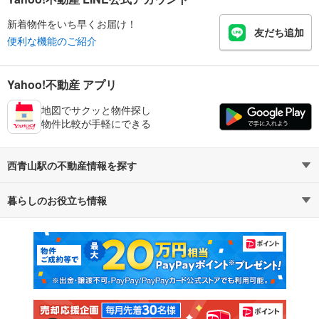
新着物件をいち早くお届け！
友だち追加
便利な機能のご紹介
Yahoo!不動産 アプリ
地図でサクッと物件探し
物件比較が手軽にできる
西青山駅の不動産情報を探す
暮らしのお役立ち情報
不動産・住宅
賃貸住宅
マンションカタログ
教えて！住まいの先生
新築マンション
中古マンション
新築一戸建て
中古一戸建て
注文住宅
土地