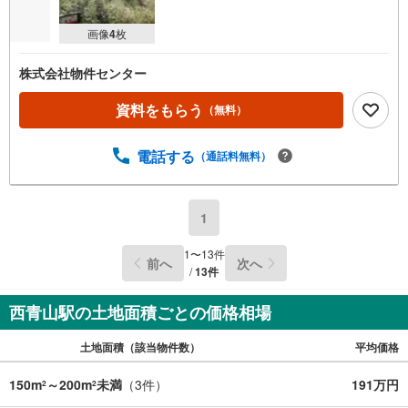
画像
4
枚
株式会社物件センター
資料をもらう
（無料）
電話する
（通話料無料）
1
1
〜
13
件
前へ
次へ
/
13
件
西青山駅の土地面積ごとの価格相場
土地面積（該当物件数）
平均価格
150m
～200m
未満
（
3
件）
191万円
2
2