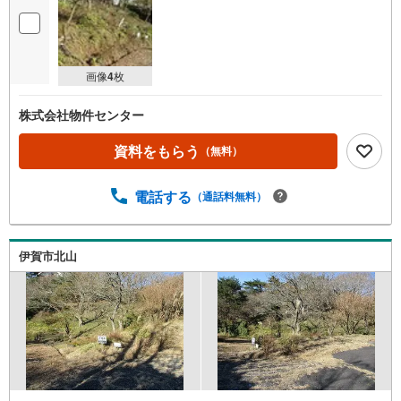
画像
4
枚
株式会社物件センター
資料をもらう
（無料）
電話する
（通話料無料）
伊賀市北山