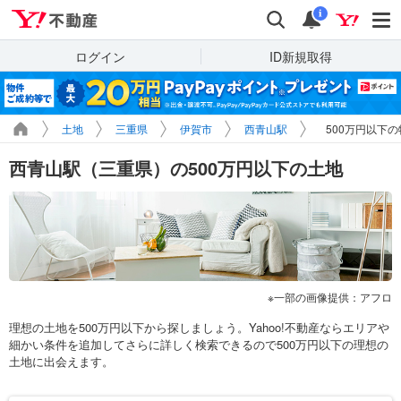
Yahoo!不動産
検索
通知
i
ログイン
ID新規取得
土地
三重県
伊賀市
西青山駅
500万円以下
西青山駅（三重県）の500万円以下の土地
一部の画像提供：アフロ
理想の土地を500万円以下から探しましょう。Yahoo!不動産ならエリアや
細かい条件を追加してさらに詳しく検索できるので500万円以下の理想の
土地に出会えます。