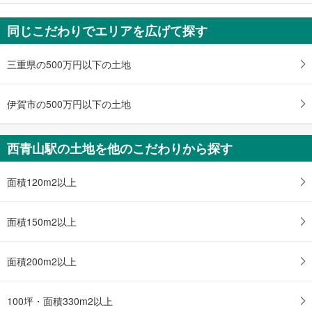
を
マ
同じこだわりでエリアを広げて探す
イ
ペ
三重県の500万円以下の土地
ー
ジ
伊賀市の500万円以下の土地
に
保
存
西青山駅の土地を他のこだわりから探す
す
る
面積120m2以上
面積150m2以上
面積200m2以上
100坪・面積330m2以上