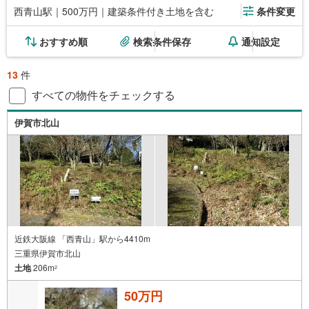
西青山駅｜500万円｜建築条件付き土地を含む
条件変更
おすすめ順
検索条件保存
通知設定
13
件
すべての物件をチェックする
伊賀市北山
近鉄大阪線 「西青山」駅から4410m
三重県伊賀市北山
土地
206m
2
50万円