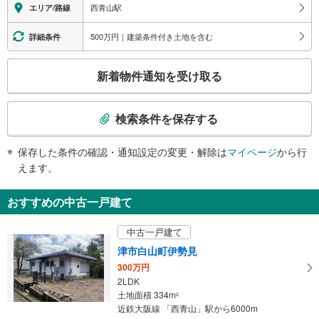
西青山駅
エリア/路線
500万円｜建築条件付き土地を含む
詳細条件
こ
新着物件通知を受け取る
の
検
索
検索条件を保存する
条
件
保存した条件の確認・通知設定の変更・解除は
マイページ
から行
で
えます。
通
知
おすすめの中古一戸建て
を
受
中古一戸建て
け
津市白山町伊勢見
取
300万円
る
2LDK
・
土地面積 334m
2
条
近鉄大阪線 「西青山」駅から6000m
件