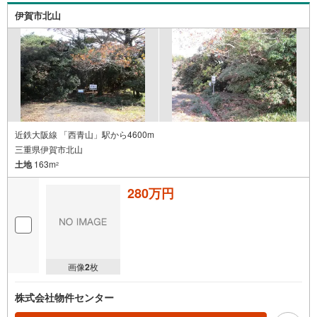
伊賀市北山
近鉄大阪線 「西青山」駅から4600m
三重県伊賀市北山
土地
163m
2
280万円
画像
2
枚
株式会社物件センター