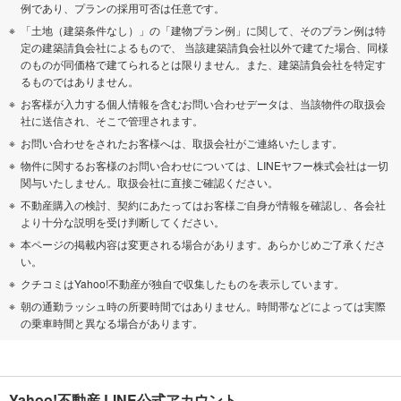
例であり、プランの採用可否は任意です。
「土地（建築条件なし）」の「建物プラン例」に関して、そのプラン例は特
定の建築請負会社によるもので、 当該建築請負会社以外で建てた場合、同様
のものが同価格で建てられるとは限りません。また、建築請負会社を特定す
るものではありません。
お客様が入力する個人情報を含むお問い合わせデータは、当該物件の取扱会
社に送信され、そこで管理されます。
お問い合わせをされたお客様へは、取扱会社がご連絡いたします。
物件に関するお客様のお問い合わせについては、LINEヤフー株式会社は一切
関与いたしません。取扱会社に直接ご確認ください。
不動産購入の検討、契約にあたってはお客様ご自身が情報を確認し、各会社
より十分な説明を受け判断してください。
本ページの掲載内容は変更される場合があります。あらかじめご了承くださ
い。
クチコミはYahoo!不動産が独自で収集したものを表示しています。
朝の通勤ラッシュ時の所要時間ではありません。時間帯などによっては実際
の乗車時間と異なる場合があります。
Yahoo!不動産 LINE公式アカウント