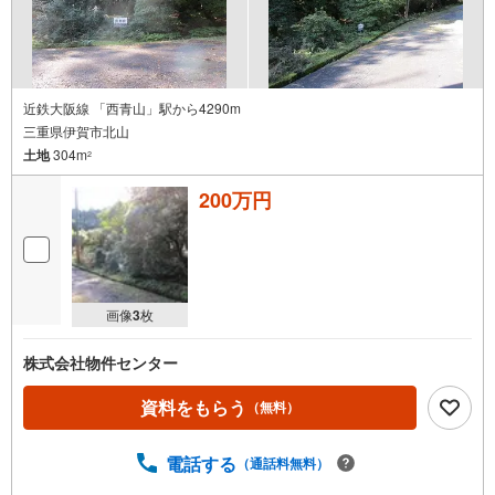
近鉄大阪線 「西青山」駅から4290m
三重県伊賀市北山
土地
304m
2
200万円
画像
3
枚
株式会社物件センター
資料をもらう
（無料）
電話する
（通話料無料）