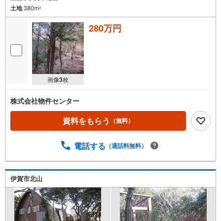
土地
380m
2
280万円
画像
3
枚
株式会社物件センター
資料をもらう
（無料）
電話する
（通話料無料）
伊賀市北山