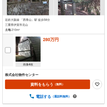
近鉄大阪線 「西青山」駅 徒歩58分
三重県伊賀市北山
土地
210m
2
280万円
画像
4
枚
株式会社物件センター
資料をもらう
（無料）
電話する
（通話料無料）