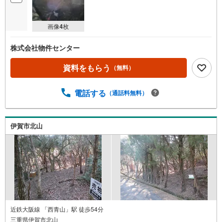
画像
4
枚
株式会社物件センター
資料をもらう
（無料）
電話する
（通話料無料）
伊賀市北山
近鉄大阪線 「西青山」駅 徒歩54分
三重県伊賀市北山