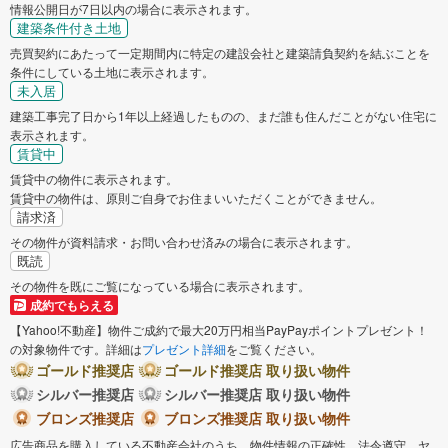
情報公開日が7日以内の場合に表示されます。
建築条件付き土地
売買契約にあたって一定期間内に特定の建設会社と建築請負契約を結ぶことを
条件にしている土地に表示されます。
未入居
建築工事完了日から1年以上経過したものの、まだ誰も住んだことがない住宅に
表示されます。
賃貸中
賃貸中の物件に表示されます。
賃貸中の物件は、原則ご自身でお住まいいただくことができません。
請求済
その物件が資料請求・お問い合わせ済みの場合に表示されます。
既読
その物件を既にご覧になっている場合に表示されます。
成約でもらえる
【Yahoo!不動産】物件ご成約で最大20万円相当PayPayポイントプレゼント！
の対象物件です。詳細は
プレゼント詳細
をご覧ください。
ゴールド推奨店
ゴールド推奨店 取り扱い物件
シルバー推奨店
シルバー推奨店 取り扱い物件
ブロンズ推奨店
ブロンズ推奨店 取り扱い物件
広告商品を購入している不動産会社のうち、物件情報の正確性、法令遵守、ヤ