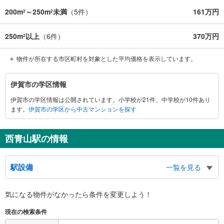
200m
～250m
未満
（
5
件）
161万円
2
2
250m
以上
（
6
件）
370万円
2
物件が所在する市区町村を対象とした平均価格を表示しています。
伊
伊賀市の学区情報
賀
伊賀市の学区情報は公開されています。小学校が21件、中学校が10件あり
市
ます。
伊賀市の学区から中古マンションを探す
に
関
す
西青山駅の情報
る
情
駅設備
報
一覧を見る
バリアフリー状況
気になる物件がなかったら
条件を変更しよう！
※段差なしでの移動経路
（○：有り △：要駅員設備 ×：無し）
現在の検索条件
地上⇔改札⇔ホーム：×