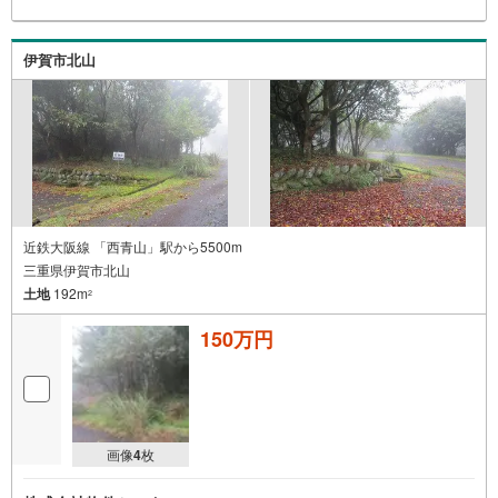
伊賀市北山
近鉄大阪線 「西青山」駅から5500m
三重県伊賀市北山
土地
192m
2
150万円
画像
4
枚