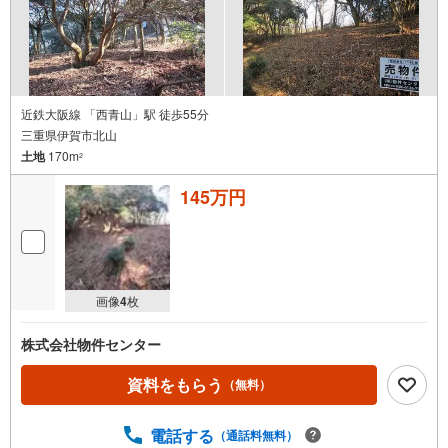
近鉄大阪線 「西青山」駅 徒歩55分
三重県伊賀市北山
土地
170m
2
145万円
画像
4
枚
株式会社物件センター
資料をもらう
（無料）
電話する
（通話料無料）