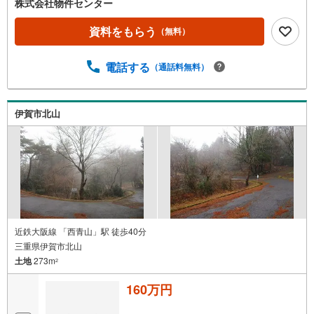
株式会社物件センター
資料をもらう
（無料）
電話する
（通話料無料）
伊賀市北山
近鉄大阪線 「西青山」駅 徒歩40分
三重県伊賀市北山
土地
273m
2
160万円