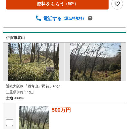
資料をもらう
（無料）
電話する
（通話料無料）
伊賀市北山
近鉄大阪線 「西青山」駅 徒歩46分
三重県伊賀市北山
土地
989m
2
500万円