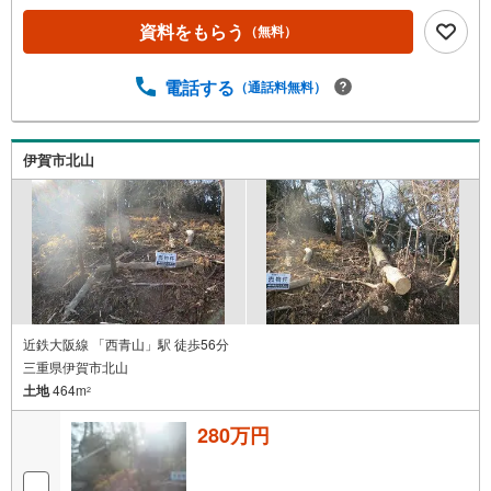
資料をもらう
（無料）
電話する
（通話料無料）
伊賀市北山
近鉄大阪線 「西青山」駅 徒歩56分
三重県伊賀市北山
土地
464m
2
280万円