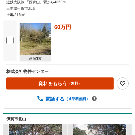
近鉄大阪線 「西青山」駅から4360m
三重県伊賀市北山
土地
216m
2
60万円
画像
3
枚
株式会社物件センター
資料をもらう
（無料）
電話する
（通話料無料）
伊賀市北山