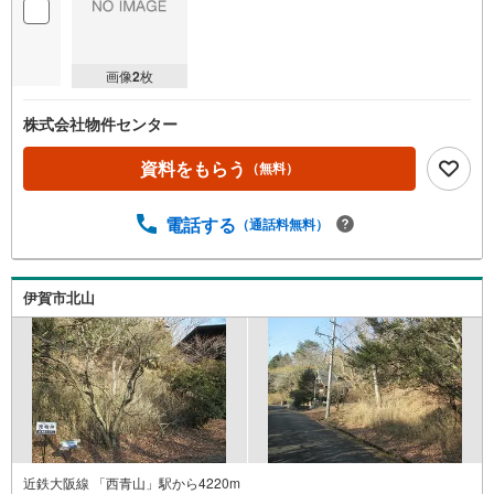
画像
2
枚
株式会社物件センター
資料をもらう
（無料）
電話する
（通話料無料）
伊賀市北山
近鉄大阪線 「西青山」駅から4220m