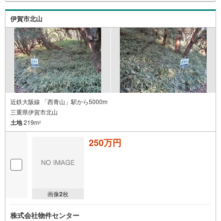
伊賀市北山
近鉄大阪線 「西青山」駅から5000m
三重県伊賀市北山
土地
219m
2
250万円
画像
2
枚
株式会社物件センター