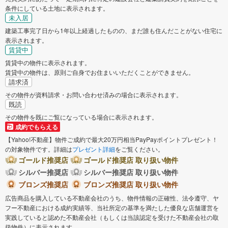
条件にしている土地に表示されます。
未入居
建築工事完了日から1年以上経過したものの、まだ誰も住んだことがない住宅に
表示されます。
賃貸中
賃貸中の物件に表示されます。
賃貸中の物件は、原則ご自身でお住まいいただくことができません。
請求済
その物件が資料請求・お問い合わせ済みの場合に表示されます。
既読
その物件を既にご覧になっている場合に表示されます。
成約でもらえる
【Yahoo!不動産】物件ご成約で最大20万円相当PayPayポイントプレゼント！
の対象物件です。詳細は
プレゼント詳細
をご覧ください。
ゴールド推奨店
ゴールド推奨店 取り扱い物件
シルバー推奨店
シルバー推奨店 取り扱い物件
ブロンズ推奨店
ブロンズ推奨店 取り扱い物件
広告商品を購入している不動産会社のうち、物件情報の正確性、法令遵守、ヤ
フー不動産における成約実績等、当社所定の基準を満たした優良な店舗運営を
実践していると認めた不動産会社（もしくは当該認定を受けた不動産会社の取
扱物件）に表示されます。