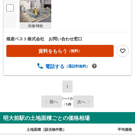
画像
16
枚
殖産ベスト株式会社 お問い合わせ窓口
資料をもらう
（無料）
電話する
（通話料無料）
1
1
〜
1
件
前へ
次へ
/
1
件
明大前駅の土地面積ごとの価格相場
土地面積（該当物件数）
平均価格