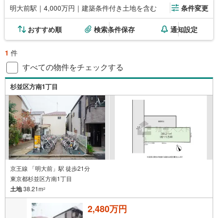
明大前駅｜4,000万円｜建築条件付き土地を含む
条件変更
おすすめ順
検索条件保存
通知設定
1
件
すべての物件をチェックする
杉並区方南1丁目
京王線 「明大前」駅 徒歩21分
東京都杉並区方南1丁目
土地
38.21m
2
2,480万円