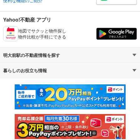
便利な機能のご紹介
Yahoo!不動産 アプリ
地図でサクッと物件探し
物件比較が手軽にできる
明大前駅の不動産情報を探す
暮らしのお役立ち情報
不動産・住宅
賃貸住宅
マンションカタログ
教えて！住まいの先生
新築マンション
中古マンション
新築一戸建て
中古一戸建て
注文住宅
土地
売却査定