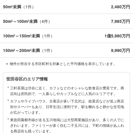
50m
未満
（
1
件）
2,480万円
2
50m
～100m
未満
（
4
件）
7,985万円
2
2
100m
～150m
未満
（
1
件）
1億5,980万円
2
2
150m
～200m
未満
（
1
件）
9,990万円
2
2
物件が所在する市区町村を対象とした平均価格を表示しています。
世
世田谷区のエリア情報
田
三軒茶屋は渋谷に近く、カフェなどのオシャレな飲食店が豊富です。商
谷
店街は庶民的で、一人暮らしやカップルなどに人気のエリアです。
区
カフェやライブハウス、古着店が多い下北沢は、総菜店などが並ぶ商店
に
街やスーパーもあり、日常生活に便利です。駅を離れると静かな住宅地
関
が広がっています。
す
東急田園都市線が走る玉川地域には大型商業施設があり、多くの人でに
る
ぎわいます。ファミリーが多く住む二子玉川には、下町の情緒があふれ
情
る商店街も残っています。