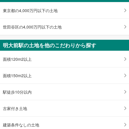
《多機能トイレ》
受
・改札内（井の頭線３番線ホーム行き階段付近）
東京都の4,000万円以下の土地
け
スロープ
取
［井の頭線］
る
世田谷区の4,000万円以下の土地
・３番線ホーム行き階段付近
・
その他
条
・点字案内（券売機・運賃表・階段手すり）
件
明大前駅の土地を他のこだわりから探す
・ＡＥＤ
を
マ
面積120m2以上
イ
ペ
ー
面積150m2以上
ジ
に
駅徒歩10分以内
保
存
す
古家付き土地
る
建築条件なしの土地