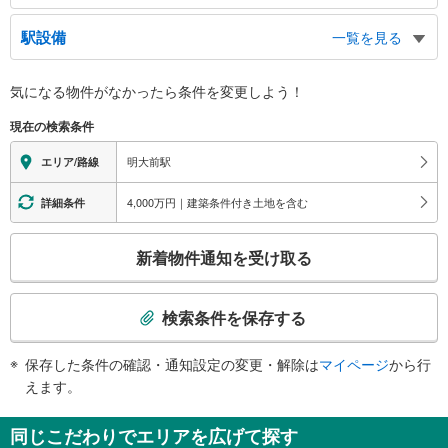
中央口
駅設備
一覧を見る
和泉２丁目方面、永福１丁目方面、松原１・２・３丁目方面、甲州街道方面、
明治大学（和泉校舎）方面
バリアフリー状況
フレンテ口
気になる物件がなかったら
条件を変更しよう！
※段差なしでの移動経路
ｆｒｅｎｔｅ
（○：有り △：要駅員設備 ×：無し）
現在の検索条件
地上⇔改札⇔ホーム：○
エレベータ
明大前駅
エリア/路線
［京王線］
・１番線ホーム（２Ｆ）⇔改札内通路（１Ｆ）
4,000万円｜建築条件付き土地を含む
詳細条件
・２番線ホーム（２Ｆ）⇔改札内通路（１Ｆ）⇔井の頭線４番線ホーム（Ｂ１
Ｆ）
こ
新着物件通知を受け取る
［井の頭線］
の
・３番線ホーム（Ｂ１Ｆ）⇔改札内通路（１Ｆ）
検
エスカレータ
索
検索条件を保存する
［京王線］
条
・連絡通路（２番線ホーム直結・２Ｆ）⇔井の頭線４番線ホーム（Ｂ１Ｆ）
件
［井の頭線］
保存した条件の確認・通知設定の変更・解除は
マイページ
から行
で
・３番線ホーム（Ｂ１Ｆ）⇔改札内通路（１Ｆ）
えます。
通
・井の頭線フレンテ口改札（出口専用・３番線ホーム直結・Ｂ１Ｆ）⇔地上出
口
知
同じこだわりでエリアを広げて探す
トイレ
を