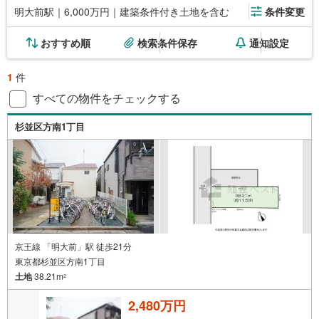
明大前駅｜6,000万円｜建築条件付き土地を含む
条件変更
おすすめ順
検索条件保存
通知設定
1
件
すべての物件をチェックする
杉並区方南1丁目
京王線 「明大前」駅 徒歩21分
東京都杉並区方南1丁目
土地
38.21m
2
2,480万円