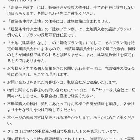
「新築一戸建て」には、販売住戸が複数の物件は、全ての住戸に該当しない
項目もあります。各問い合わせ先にご確認ください。
「建築条件付き土地」の価格には、建物価格は含まれません。
「建築条件付き土地」の「建物プラン例」は、土地購入者の設計プランの一
例であり、プランの採用可否は任意です。
「土地（建築条件なし）」の「建物プラン例」に関して、そのプラン例は特
定の建築請負会社によるもので、 当該建築請負会社以外で建てた場合、同様
のものが同価格で建てられるとは限りません。また、建築請負会社を特定す
るものではありません。
お客様が入力する個人情報を含むお問い合わせデータは、当該物件の取扱会
社に送信され、そこで管理されます。
お問い合わせをされたお客様へは、取扱会社がご連絡いたします。
物件に関するお客様のお問い合わせについては、LINEヤフー株式会社は一切
関与いたしません。取扱会社に直接ご確認ください。
不動産購入の検討、契約にあたってはお客様ご自身が情報を確認し、各会社
より十分な説明を受け判断してください。
本ページの掲載内容は変更される場合があります。あらかじめご了承くださ
い。
クチコミはYahoo!不動産が独自で収集したものを表示しています。
朝の通勤ラッシュ時の所要時間ではありません。時間帯などによっては実際