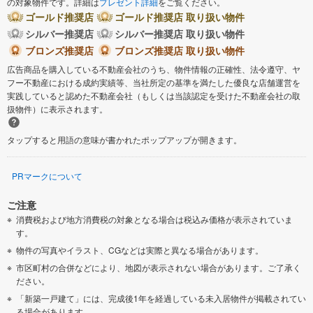
の対象物件です。詳細は
プレゼント詳細
をご覧ください。
ゴールド推奨店
ゴールド推奨店 取り扱い物件
シルバー推奨店
シルバー推奨店 取り扱い物件
ブロンズ推奨店
ブロンズ推奨店 取り扱い物件
広告商品を購入している不動産会社のうち、物件情報の正確性、法令遵守、ヤ
フー不動産における成約実績等、当社所定の基準を満たした優良な店舗運営を
実践していると認めた不動産会社（もしくは当該認定を受けた不動産会社の取
扱物件）に表示されます。
タップすると用語の意味が書かれたポップアップが開きます。
PRマークについて
ご注意
消費税および地方消費税の対象となる場合は税込み価格が表示されていま
す。
物件の写真やイラスト、CGなどは実際と異なる場合があります。
市区町村の合併などにより、地図が表示されない場合があります。ご了承く
ださい。
「新築一戸建て」には、完成後1年を経過している未入居物件が掲載されてい
る場合があります。