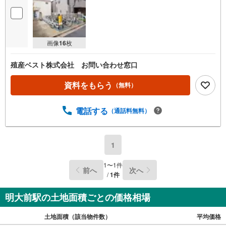
画像
16
枚
殖産ベスト株式会社 お問い合わせ窓口
資料をもらう
（無料）
電話する
（通話料無料）
1
1
〜
1
件
前へ
次へ
/
1
件
明大前駅の土地面積ごとの価格相場
土地面積（該当物件数）
平均価格