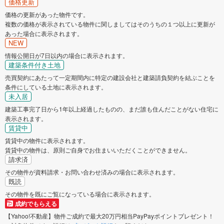
価格更新
価格の更新があった物件です。
複数の価格が表示されている物件に関しましてはそのうちの１つ以上に更新が
あった場合に表示されます。
NEW
情報公開日が7日以内の場合に表示されます。
建築条件付き土地
売買契約にあたって一定期間内に特定の建設会社と建築請負契約を結ぶことを
条件にしている土地に表示されます。
未入居
建築工事完了日から1年以上経過したものの、まだ誰も住んだことがない住宅に
表示されます。
賃貸中
賃貸中の物件に表示されます。
賃貸中の物件は、原則ご自身でお住まいいただくことができません。
請求済
その物件が資料請求・お問い合わせ済みの場合に表示されます。
既読
その物件を既にご覧になっている場合に表示されます。
成約でもらえる
【Yahoo!不動産】物件ご成約で最大20万円相当PayPayポイントプレゼント！