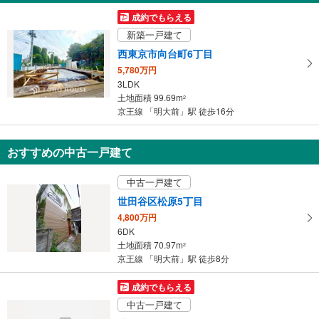
《多機能トイレ》
受
成約でもらえる
・改札内（井の頭線３番線ホーム行き階段付近）
け
新築一戸建て
スロープ
取
西東京市向台町6丁目
［井の頭線］
る
・３番線ホーム行き階段付近
5,780万円
・
その他
3LDK
条
土地面積 99.69m
2
・点字案内（券売機・運賃表・階段手すり）
件
京王線 「明大前」駅 徒歩16分
・ＡＥＤ
を
マ
おすすめの中古一戸建て
イ
ペ
中古一戸建て
ー
ジ
世田谷区松原5丁目
に
4,800万円
保
6DK
土地面積 70.97m
存
2
京王線 「明大前」駅 徒歩8分
す
る
成約でもらえる
中古一戸建て