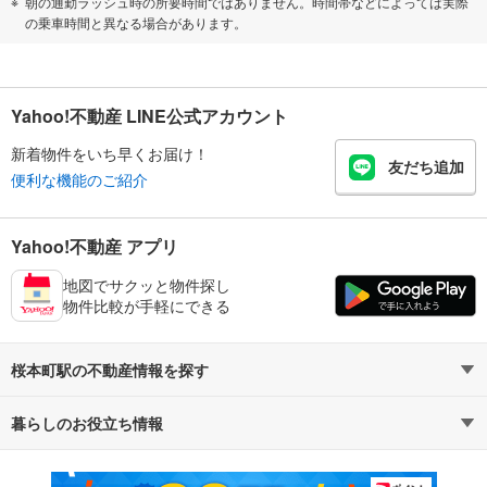
朝の通勤ラッシュ時の所要時間ではありません。時間帯などによっては実際
の乗車時間と異なる場合があります。
Yahoo!不動産 LINE公式アカウント
新着物件をいち早くお届け！
友だち追加
便利な機能のご紹介
Yahoo!不動産 アプリ
地図でサクッと物件探し
物件比較が手軽にできる
桜本町駅の不動産情報を探す
暮らしのお役立ち情報
不動産・住宅
賃貸住宅
マンションカタログ
教えて！住まいの先生
新築マンション
中古マンション