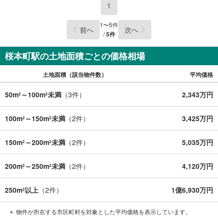
1
1
〜
5
件
前へ
次へ
/
5
件
桜本町駅の土地面積ごとの価格相場
土地面積（該当物件数）
平均価格
50m
～100m
未満
（
3
件）
2,343万円
2
2
100m
～150m
未満
（
2
件）
3,425万円
2
2
150m
～200m
未満
（
2
件）
5,035万円
2
2
200m
～250m
未満
（
2
件）
4,120万円
2
2
250m
以上
（
2
件）
1億6,930万円
2
物件が所在する市区町村を対象とした平均価格を表示しています。