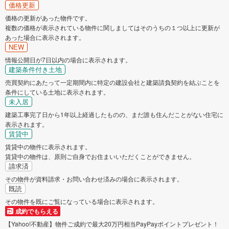
価格更新
価格の更新があった物件です。
複数の価格が表示されている物件に関しましてはそのうちの１つ以上に更新が
あった場合に表示されます。
NEW
情報公開日が7日以内の場合に表示されます。
建築条件付き土地
売買契約にあたって一定期間内に特定の建設会社と建築請負契約を結ぶことを
条件にしている土地に表示されます。
未入居
建築工事完了日から1年以上経過したものの、まだ誰も住んだことがない住宅に
表示されます。
賃貸中
賃貸中の物件に表示されます。
賃貸中の物件は、原則ご自身でお住まいいただくことができません。
請求済
その物件が資料請求・お問い合わせ済みの場合に表示されます。
既読
その物件を既にご覧になっている場合に表示されます。
成約でもらえる
【Yahoo!不動産】物件ご成約で最大20万円相当PayPayポイントプレゼント！