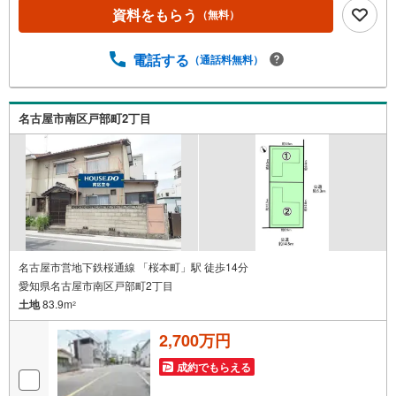
こだわり》スタッフ一同、すべてのお客様に対して、自分
資料をもらう
（無料）
の家族や仲の良い友人に対するときと同じ気持ちで接客さ
せていただいています。お客様ひとりひとりが理想の住宅
電話する
（通話料無料）
と出会い、住宅ローンやその他のサービスの内容にもご満
足いただき、ご納得されるまで、お付き合いをさせていた
だきます。私たちが携わる不動産ビジネスでは安全で安心
な取引を実現することはプロとしての使命です。営業スタ
名古屋市南区戸部町2丁目
ッフを管理職が常にサポートする体制で、ダブルチェック
はもちろん何度も報告と確認を繰り返し、取引の安全性を
追求しています。ご覧いただきありがとうございます！
名古屋市営地下鉄桜通線 「桜本町」駅 徒歩14分
愛知県名古屋市南区戸部町2丁目
土地
83.9m
2
2,700万円
成約でもらえる