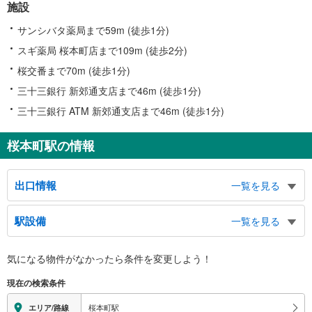
施設
サンシバタ薬局まで59m (徒歩1分)
スギ薬局 桜本町店まで109m (徒歩2分)
桜交番まで70m (徒歩1分)
三十三銀行 新郊通支店まで46m (徒歩1分)
三十三銀行 ATM 新郊通支店まで46m (徒歩1分)
桜本町駅の情報
出口情報
一覧を見る
１出口
駅設備
一覧を見る
市バス １・３番のりば（新郊通３丁目）、菊住小学校、桜ビル、桜台１・２
丁目、駈上１・２丁目、鳥栖１・２丁目、外山１・２丁目
バリアフリー状況
２出口
気になる物件がなかったら
条件を変更しよう！
※段差なしでの移動経路
（利用時間 ６：００～２３：３０）、市バス １−３番のりば（桜本町１丁
（○：有り △：要駅員設備 ×：無し）
現在の検索条件
目）、水道局南業務所、桜台１・２丁目、鯛取通１・２丁目、桜本町１丁目、
地上⇔改札⇔ホーム：○
元桜田町１・２丁目
エレベータ
桜本町駅
エリア/路線
３出口