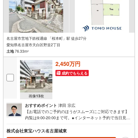
日ございません
名古屋市営地下鉄桜通線 「桜本町」駅 徒歩27分
愛知県名古屋市天白区野並2丁目
土地
76.33m
2
2,450万円
成約でもらえる
画像
13
枚
おすすめポイント
津田 宗広
【お電話でのご予約のほうがスムーズにご対応できます】
内覧は9:00-20:00まで可。●インターネット予約で当日見学
が可能です●（1）［室内・現地を見学する］をクリック
（2）本日～4日以内をご希望の方は「ご要望・ご質問欄」
株式会社東宝ハウス名古屋城東
に希望日時をご記入ください！《東宝ハウス名古屋城東の