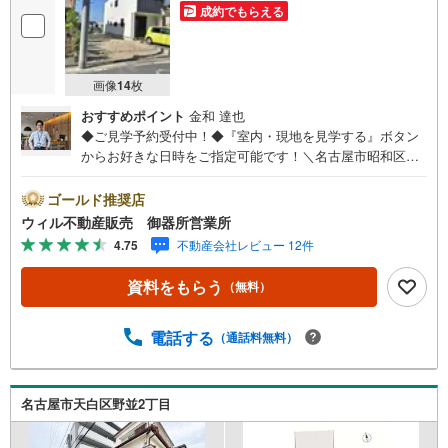
成約でもらえる
画像
14
枚
おすすめポイント
金和 達也
◆ご見学予約受付中！◆『室内・現地を見学する』ボタン
からお好きな日時をご指定可能です！＼名古屋市昭和区、
天白区ご売却依頼数1位（2025年10月現在レインズ調べ）/
名古屋市昭和区、天白区の直接のご売却依頼を数多くいた
ゴールド推奨店
だいている不動産仲介会社です。ネット上で分かる立地環
ウィル不動産販売 御器所営業所
境はもちろん、過去にお任せいただいたお客様に現地の生
4.75
不動産会社レビュー 12件
の声をもとに住戸環境を提案致します。＼平日のお住まい
探しの方へ/弊社では平日にご内覧・契約など平日にお住ま
資料をもらう
（無料）
い探しをされるお客様にサービスをご用意しています。＼
お仕事で忙しい方へ/午前10時から午後7時まで”毎日”営業し
ています。事前にご予約頂きましたら営業時間外でのご内
電話する
（通話料無料）
覧もご対応いたします。＼本物件の他にも気になる物件が
ある方へ/不動産業者間で不動産情報が共有されているの
で、名古屋市全域や、その他隣接エリアでもご内覧が可能
名古屋市天白区野並2丁目
です！ 【御器所営業所】○地下鉄桜通線、鶴舞線「御器
所」駅徒歩1分○お子様が遊べるキッズスペースあり○定休