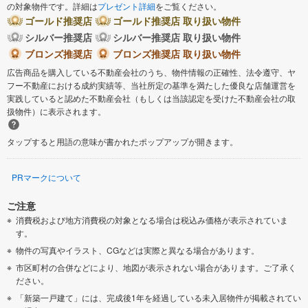
の対象物件です。詳細は
プレゼント詳細
をご覧ください。
ゴールド推奨店
ゴールド推奨店 取り扱い物件
シルバー推奨店
シルバー推奨店 取り扱い物件
ブロンズ推奨店
ブロンズ推奨店 取り扱い物件
広告商品を購入している不動産会社のうち、物件情報の正確性、法令遵守、ヤ
フー不動産における成約実績等、当社所定の基準を満たした優良な店舗運営を
実践していると認めた不動産会社（もしくは当該認定を受けた不動産会社の取
扱物件）に表示されます。
タップすると用語の意味が書かれたポップアップが開きます。
PRマークについて
ご注意
消費税および地方消費税の対象となる場合は税込み価格が表示されていま
す。
物件の写真やイラスト、CGなどは実際と異なる場合があります。
市区町村の合併などにより、地図が表示されない場合があります。ご了承く
ださい。
「新築一戸建て」には、完成後1年を経過している未入居物件が掲載されてい