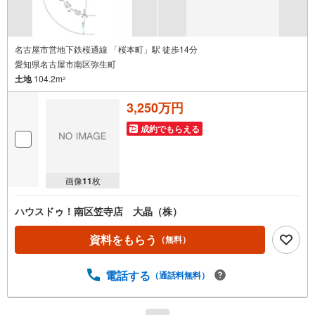
名古屋市営地下鉄桜通線 「桜本町」駅 徒歩14分
愛知県名古屋市南区弥生町
土地
104.2m
2
3,250万円
成約でもらえる
画像
11
枚
ハウスドゥ！南区笠寺店 大晶（株）
資料をもらう
（無料）
電話する
（通話料無料）