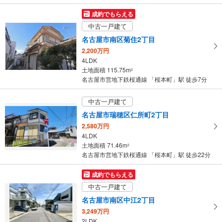
を
マ
成約でもらえる
イ
中古一戸建て
ペ
名古屋市南区菊住2丁目
ー
2,200万円
ジ
4LDK
に
土地面積 115.75m
2
保
名古屋市営地下鉄桜通線 「桜本町」駅 徒歩7分
存
す
中古一戸建て
る
名古屋市瑞穂区仁所町2丁目
2,580万円
4LDK
土地面積 71.46m
2
名古屋市営地下鉄桜通線 「桜本町」駅 徒歩22分
成約でもらえる
中古一戸建て
名古屋市南区中江2丁目
3,249万円
2LDK