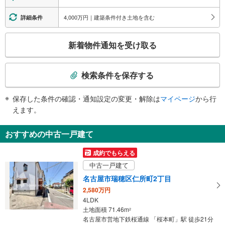
・ホーム⇔改札
市バス ４番のりば（桜本町１丁目）、呼続小学校、新郊中学校、南消防署、
・１番出口
4,000万円｜建築条件付き土地を含む
詳細条件
桜郵便局、名鉄桜駅、桜本町２丁目、西桜町、寺崎町、呼続３・４丁目
エスカレータ
４出口
こ
・ホーム⇔改札
新着物件通知を受け取る
市バス ２番のりば（新郊通３丁目）、第三銀行、寺崎町、菊住１・２丁目、
・３番出口
の
呼続元町、呼続２・３丁目
トイレ
検
索
《多機能トイレ》
検索条件を保存する
・改札外（３番出口方面）
条
その他
件
保存した条件の確認・通知設定の変更・解除は
マイページ
から行
で
・ＡＥＤ
えます。
通
知
おすすめの中古一戸建て
を
受
成約でもらえる
け
中古一戸建て
取
名古屋市瑞穂区仁所町2丁目
る
2,580万円
・
4LDK
条
土地面積 71.46m
2
件
名古屋市営地下鉄桜通線 「桜本町」駅 徒歩21分