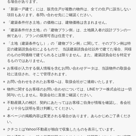
る場合があります。
「新築一戸建て」には、販売住戸が複数の物件は、全ての住戸に該当しない
項目もあります。各問い合わせ先にご確認ください。
「建築条件付き土地」の価格には、建物価格は含まれません。
「建築条件付き土地」の「建物プラン例」は、土地購入者の設計プランの一
例であり、プランの採用可否は任意です。
「土地（建築条件なし）」の「建物プラン例」に関して、そのプラン例は特
定の建築請負会社によるもので、 当該建築請負会社以外で建てた場合、同様
のものが同価格で建てられるとは限りません。また、建築請負会社を特定す
るものではありません。
お客様が入力する個人情報を含むお問い合わせデータは、当該物件の取扱会
社に送信され、そこで管理されます。
お問い合わせをされたお客様へは、取扱会社がご連絡いたします。
物件に関するお客様のお問い合わせについては、LINEヤフー株式会社は一切
関与いたしません。取扱会社に直接ご確認ください。
不動産購入の検討、契約にあたってはお客様ご自身が情報を確認し、各会社
より十分な説明を受け判断してください。
本ページの掲載内容は変更される場合があります。あらかじめご了承くださ
い。
クチコミはYahoo!不動産が独自で収集したものを表示しています。