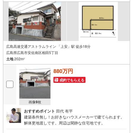
の便利な立地。
広島高速交通アストラムライン 「上安」駅 徒歩18分
広島県広島市安佐南区相田5丁目
土地
202m
2
880万円
成約でもらえる
画像
9
枚
おすすめポイント
田代 有平
建築条件無し！お好きなハウスメーカーで建てられます。
解体更地渡しです。周辺は閑静な住宅地です。