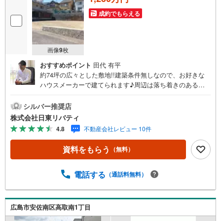
成約でもらえる
画像
9
枚
おすすめポイント
田代 有平
約74坪の広々とした敷地!!建築条件無しなので、お好きな
ハウスメーカーで建てられます♪周辺は落ち着きのある閑
静な住宅地です。住まいの事ならマツダスタジアム近くの
日東リバティへ!!チラシやネット広告に載っていない物件も
シルバー推奨店
ご紹介できます。広島市内はもちろん廿日市から呉・東広
株式会社日東リバティ
島まで6000物件の豊富な情報量!!「実際に自分自身が住む
4.8
不動産会社レビュー 10件
家を見て納得して買いたい」広告では分かり難い物件の長
所や短所を現地でご確認できます。お気軽にお問い合わせ
資料をもらう
（無料）
下さい。TV電話やLINE等でオンライン案内も可能です。お
気軽にお申し付け下さい。「住まいを通じた出逢いを大切
に」をモットーに、創業以来多くのお客様に信頼と信用を
電話する
（通話料無料）
頂き、広島県下でも有数の不動産グループへ成長すること
ができました。「人と人、心と心」これからもこの精神を
大切に、お客様へのサポートをさせて頂きます。株式会社
広島市安佐南区高取南1丁目
日東リバティ〒732-0818広島市南区段原日出2丁目2-22-2F