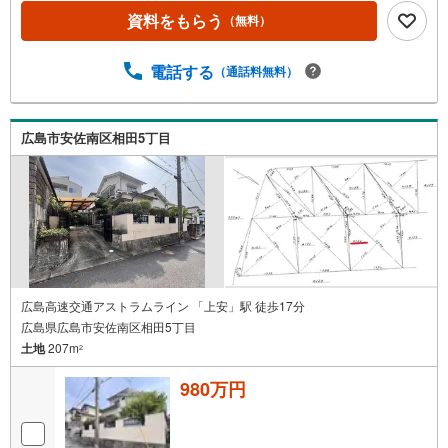
資料をもらう
（無料）
電話する
（通話料無料）
広島市安佐南区相田5丁目
広島高速交通アストラムライン 「上安」駅 徒歩17分
広島県広島市安佐南区相田5丁目
土地
207m
2
980万円