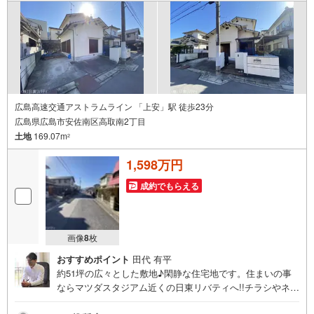
広島高速交通アストラムライン 「上安」駅 徒歩23分
広島県広島市安佐南区高取南2丁目
土地
169.07m
2
1,598万円
成約でもらえる
画像
8
枚
おすすめポイント
田代 有平
約51坪の広々とした敷地♪閑静な住宅地です。住まいの事
ならマツダスタジアム近くの日東リバティへ!!チラシやネッ
ト広告に載っていない物件もご紹介できます。広島市内は