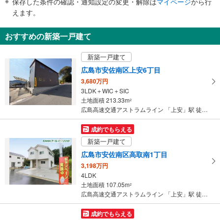
保存した条件の確認・通知設定の変更・解除は
マイページ
から行
で
えます。
通
知
おすすめの新築一戸建て
を
受
新築一戸建て
け
広島市安佐南区上安6丁目
取
3,680万円
る
3LDK＋WIC＋SIC
・
土地面積 213.33m
2
条
広島高速交通アストラムライン 「上安」駅 徒歩8分
件
を
成約でもらえる
マ
新築一戸建て
イ
広島市安佐南区高取南1丁目
ペ
3,198万円
ー
4LDK
ジ
土地面積 107.05m
2
に
広島高速交通アストラムライン 「上安」駅 徒歩17分
保
存
成約でもらえる