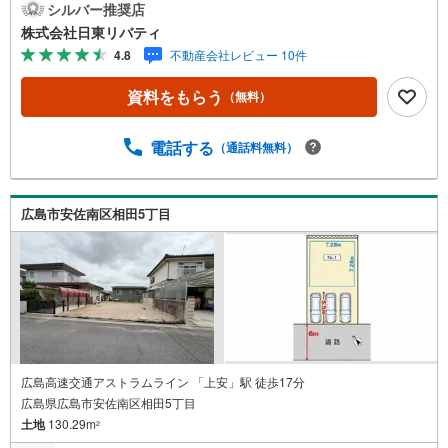
シルバー推奨店
株式会社日東リバティ
4.8
不動産会社レビュー 10件
資料をもらう
（無料）
電話する
（通話料無料）
広島市安佐南区相田5丁目
広島高速交通アストラムライン 「上安」駅 徒歩17分
広島県広島市安佐南区相田5丁目
土地
130.29m
2