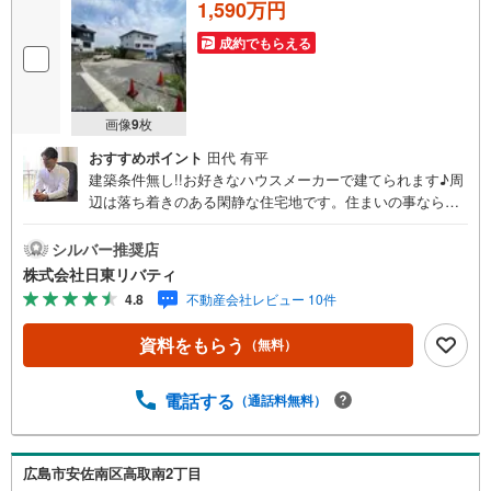
1,590万円
成約でもらえる
画像
9
枚
おすすめポイント
田代 有平
建築条件無し!!お好きなハウスメーカーで建てられます♪周
辺は落ち着きのある閑静な住宅地です。住まいの事ならマ
ツダスタジアム近くの日東リバティへ!!チラシやネット広告
に載っていない物件もご紹介できます。広島市内はもちろ
シルバー推奨店
ん廿日市から呉・東広島まで6000物件の豊富な情報量!!
株式会社日東リバティ
「実際に自分自身が住む家を見て納得して買いたい」広告
4.8
不動産会社レビュー 10件
では分かり難い物件の長所や短所を現地でご確認できま
す。お気軽にお問い合わせ下さい。TV電話やLINE等でオン
資料をもらう
（無料）
ライン案内も可能です。お気軽にお申し付け下さい。「住
まいを通じた出逢いを大切に」をモットーに、創業以来多
くのお客様に信頼と信用を頂き、広島県下でも有数の不動
電話する
（通話料無料）
産グループへ成長することができました。「人と人、心と
心」これからもこの精神を大切に、お客様へのサポートを
させて頂きます。株式会社日東リバティ〒732-0818広島市
広島市安佐南区高取南2丁目
南区段原日出2丁目2-22-2F