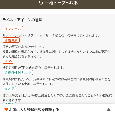
土地トップへ戻る
ラベル・アイコンの意味
リフォーム
リノベーション・リフォーム済み（予定含む）の物件に表示されます。
価格更新
価格の更新があった物件です。
複数の価格が表示されている物件に関しましてはそのうちの１つ以上に更新が
あった場合に表示されます。
NEW
情報公開日が7日以内の場合に表示されます。
建築条件付き土地
売買契約にあたって一定期間内に特定の建設会社と建築請負契約を結ぶことを
条件にしている土地に表示されます。
未入居
建築工事完了日から1年以上経過したものの、まだ誰も住んだことがない住宅に
表示されます。
賃貸中
お気に入り登録内容を確認する
賃貸中の物件に表示されます。