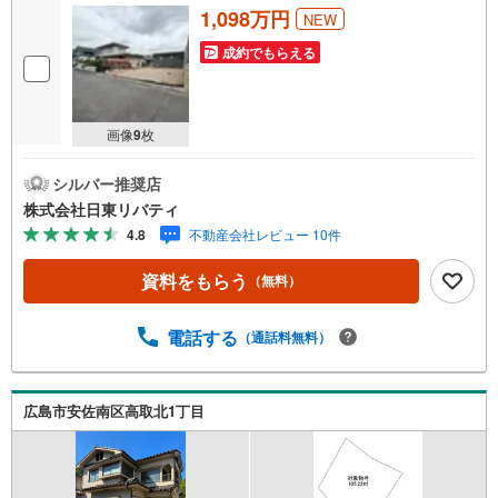
1,098万円
NEW
成約でもらえる
画像
9
枚
シルバー推奨店
株式会社日東リバティ
4.8
不動産会社レビュー 10件
資料をもらう
（無料）
電話する
（通話料無料）
広島市安佐南区高取北1丁目