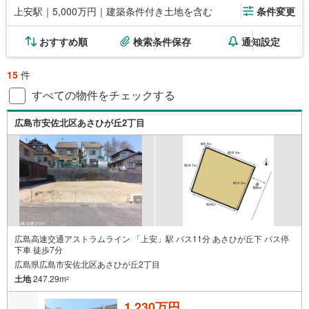
上安駅｜5,000万円｜建築条件付き土地を含む
条件変更
おすすめ順
検索条件保存
通知設定
15
件
すべての物件をチェックする
広島市安佐北区あさひが丘2丁目
広島高速交通アストラムライン 「上安」駅 バス11分 あさひが丘下 バス停
下車 徒歩7分
広島県広島市安佐北区あさひが丘2丁目
土地
247.29m
2
1,230万円