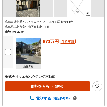
広島高速交通アストラムライン 「上安」駅 徒歩14分
広島県広島市安佐南区高取北1丁目
土地
105.22m
2
670万円
価格更新
画像
4
枚
株式会社マエダハウジング不動産
資料をもらう
（無料）
電話する
（通話料無料）