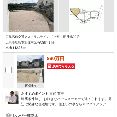
広島高速交通アストラムライン 「上安」駅 徒歩22分
広島県広島市安佐南区高取南1丁目
土地
142.35m
2
980万円
成約でもらえる
画像
9
枚
おすすめポイント
田代 有平
建築条件無し!!お好きなハウスメーカーで建てられます。周
辺は閑静な住宅地です。住まいの事ならマツダスタジアム
近くの日東リバティへ!!チラシやネット広告に載っていない
物件もご紹介できます。広島市内はもちろん廿日市から
シルバー推奨店