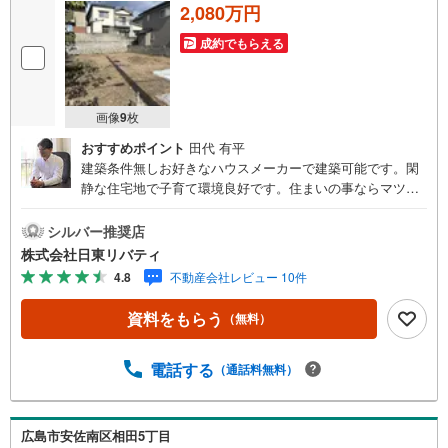
2,080万円
成約でもらえる
画像
9
枚
おすすめポイント
田代 有平
建築条件無しお好きなハウスメーカーで建築可能です。閑
静な住宅地で子育て環境良好です。住まいの事ならマツダ
スタジアム近くの日東リバティへ!!チラシやネット広告に載
っていない物件もご紹介できます。広島市内はもちろん廿
シルバー推奨店
日市から呉・東広島まで6000物件の豊富な情報量!!「実際
株式会社日東リバティ
に自分自身が住む家を見て納得して買いたい」広告では分
4.8
不動産会社レビュー 10件
かり難い物件の長所や短所を現地でご確認できます。お気
軽にお問い合わせ下さい。TV電話やLINE等でオンライン案
資料をもらう
（無料）
内も可能です。お気軽にお申し付け下さい。「住まいを通
じた出逢いを大切に」をモットーに、創業以来多くのお客
様に信頼と信用を頂き、広島県下でも有数の不動産グルー
電話する
（通話料無料）
プへ成長することができました。「人と人、心と心」これ
からもこの精神を大切に、お客様へのサポートをさせて頂
きます。株式会社日東リバティ〒732-0818広島市南区段原
広島市安佐南区相田5丁目
日出2丁目2-22-2Fアストラムライン毘沙門台駅まで徒歩9分