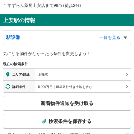
すずらん薬局上安店まで98m (徒歩2分)
上安駅の情報
駅設備
一覧を見る
バリアフリー状況
気になる物件がなかったら
条件を変更しよう！
※段差なしでの移動経路
（○：有り △：要駅員設備 ×：無し）
現在の検索条件
地上⇔改札⇔ホーム：○
エレベータ
上安駅
エリア/路線
・ホーム⇔改札
・改札⇔地上
5,000万円｜建築条件付き土地を含む
詳細条件
エスカレータ
こ
・ホーム⇔改札
新着物件通知を受け取る
・改札⇔地上
の
トイレ
検
索
《車椅子対応》《ベビーベッド》
検索条件を保存する
・改札内
条
件