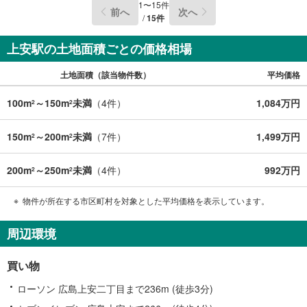
件
1
〜
15
件
前へ
次へ
で
/
15
件
通
上安駅の土地面積ごとの価格相場
知
を
土地面積（該当物件数）
平均価格
受
け
100m
～150m
未満
（
4
件）
1,084万円
2
2
取
る
150m
～200m
未満
（
7
件）
1,499万円
・
2
2
条
件
200m
～250m
未満
（
4
件）
992万円
2
2
を
マ
物件が所在する市区町村を対象とした平均価格を表示しています。
イ
ペ
周辺環境
ー
ジ
買い物
に
保
ローソン 広島上安二丁目まで236m (徒歩3分)
存