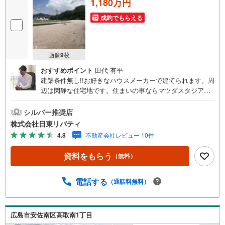
1,180万円
成約でもらえる
画像
9
枚
おすすめポイント
田代 有平
建築条件無し!!お好きなハウスメーカーで建てられます。周
辺は閑静な住宅地です。住まいの事ならマツダスタジアム
近くの日東リバティへ!!チラシやネット広告に載っていない
物件もご紹介できます。広島市内はもちろん廿日市から
シルバー推奨店
呉・東広島まで6000物件の豊富な情報量!!「実際に自分自
株式会社日東リバティ
身が住む家を見て納得して買いたい」広告では分かり難い
4.8
不動産会社レビュー 10件
物件の長所や短所を現地でご確認できます。お気軽にお問
い合わせ下さい。TV電話やLINE等でオンライン案内も可能
資料をもらう
（無料）
です。お気軽にお申し付け下さい。「住まいを通じた出逢
いを大切に」をモットーに、創業以来多くのお客様に信頼
と信用を頂き、広島県下でも有数の不動産グループへ成長
電話する
（通話料無料）
することができました。「人と人、心と心」これからもこ
の精神を大切に、お客様へのサポートをさせて頂きます。
株式会社日東リバティ〒732-0818広島市南区段原日出2丁目
広島市安佐南区高取南1丁目
2-22-2F