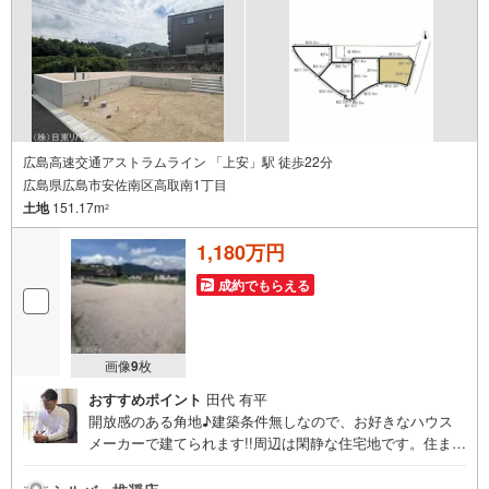
広島高速交通アストラムライン 「上安」駅 徒歩22分
広島県広島市安佐南区高取南1丁目
土地
151.17m
2
1,180万円
成約でもらえる
画像
9
枚
おすすめポイント
田代 有平
開放感のある角地♪建築条件無しなので、お好きなハウス
メーカーで建てられます!!周辺は閑静な住宅地です。住まい
の事ならマツダスタジアム近くの日東リバティへ!!チラシや
ネット広告に載っていない物件もご紹介できます。広島市