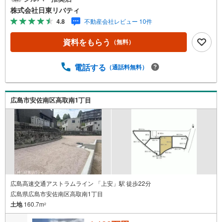
呉・東広島まで6000物件の豊富な情報量!!「実際に自分自
株式会社日東リバティ
身が住む家を見て納得して買いたい」広告では分かり難い
4.8
不動産会社レビュー 10件
物件の長所や短所を現地でご確認できます。お気軽にお問
い合わせ下さい。TV電話やLINE等でオンライン案内も可能
資料をもらう
（無料）
です。お気軽にお申し付け下さい。「住まいを通じた出逢
いを大切に」をモットーに、創業以来多くのお客様に信頼
と信用を頂き、広島県下でも有数の不動産グループへ成長
電話する
（通話料無料）
することができました。「人と人、心と心」これからもこ
の精神を大切に、お客様へのサポートをさせて頂きます。
株式会社日東リバティ〒732-0818広島市南区段原日出2丁目
広島市安佐南区高取南1丁目
2-22-2F
広島高速交通アストラムライン 「上安」駅 徒歩22分
広島県広島市安佐南区高取南1丁目
土地
160.7m
2