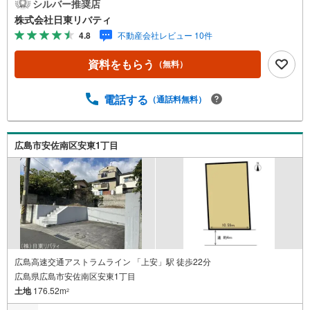
もちろん廿日市から呉・東広島まで6000物件の豊富な情報
シルバー推奨店
量!!「実際に自分自身が住む家を見て納得して買いたい」広
株式会社日東リバティ
告では分かり難い物件の長所や短所を現地でご確認できま
4.8
不動産会社レビュー 10件
す。お気軽にお問い合わせ下さい。TV電話やLINE等でオン
ライン案内も可能です。お気軽にお申し付け下さい。「住
資料をもらう
（無料）
まいを通じた出逢いを大切に」をモットーに、創業以来多
くのお客様に信頼と信用を頂き、広島県下でも有数の不動
産グループへ成長することができました。「人と人、心と
電話する
（通話料無料）
心」これからもこの精神を大切に、お客様へのサポートを
させて頂きます。株式会社日東リバティ〒732-0818広島市
南区段原日出2丁目2-22-2F
広島市安佐南区安東1丁目
広島高速交通アストラムライン 「上安」駅 徒歩22分
広島県広島市安佐南区安東1丁目
土地
176.52m
2