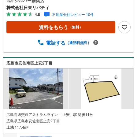
シルバー推奨店
内はもちろん廿日市から呉・東広島まで6000物件の豊富な
株式会社日東リバティ
情報量!!「実際に自分自身が住む家を見て納得して買いた
4.8
不動産会社レビュー 10件
い」広告では分かり難い物件の長所や短所を現地でご確認
できます。お気軽にお問い合わせ下さい。TV電話やLINE等
資料をもらう
（無料）
でオンライン案内も可能です。お気軽にお申し付け下さ
い。「住まいを通じた出逢いを大切に」をモットーに、創
業以来多くのお客様に信頼と信用を頂き、広島県下でも有
電話する
（通話料無料）
数の不動産グループへ成長することができました。「人と
人、心と心」これからもこの精神を大切に、お客様へのサ
ポートをさせて頂きます。株式会社日東リバティ〒732-081
広島市安佐南区上安2丁目
8広島市南区段原日出2丁目2-22-2F
広島高速交通アストラムライン 「上安」駅 徒歩11分
広島県広島市安佐南区上安2丁目
土地
117.4m
2