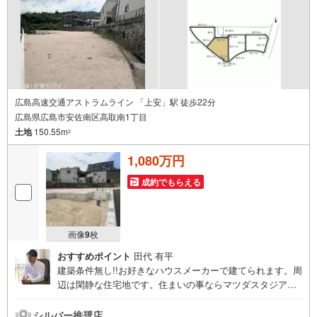
広島高速交通アストラムライン 「上安」駅 徒歩22分
広島県広島市安佐南区高取南1丁目
土地
150.55m
2
1,080万円
成約でもらえる
画像
9
枚
おすすめポイント
田代 有平
建築条件無し!!お好きなハウスメーカーで建てられます。周
辺は閑静な住宅地です。住まいの事ならマツダスタジアム
近くの日東リバティへ!!チラシやネット広告に載っていない
物件もご紹介できます。広島市内はもちろん廿日市から
シルバー推奨店