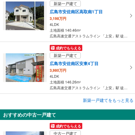
す
新築一戸建て
る
広島市安佐南区高取南1丁目
3,198万円
4LDK
土地面積 140.46m
2
広島高速交通アストラムライン 「上安」駅 徒歩17分
成約でもらえる
新築一戸建て
広島市安佐南区安東4丁目
3,980万円
4LDK
土地面積 146.26m
2
広島高速交通アストラムライン 「上安」駅 徒歩28分
成約でもらえる
新築一戸建てをもっと見る
新築一戸建て
おすすめの中古一戸建て
広島市安佐南区安東4丁目
3,980万円
成約でもらえる
4LDK
中古一戸建て
土地面積 146.26m
2