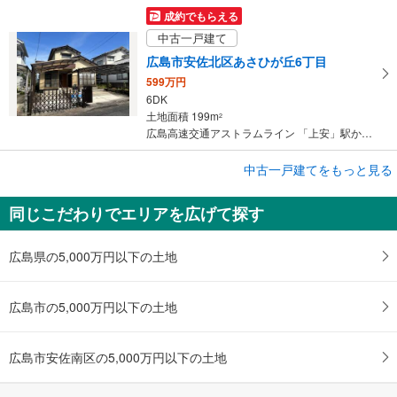
成約でもらえる
中古一戸建て
広島市安佐北区あさひが丘6丁目
599万円
6DK
土地面積 199m
2
広島高速交通アストラムライン 「上安」駅から5200m 車:11分
中古一戸建てをもっと見る
中古一戸建て
広島市安佐南区高取北1丁目
同じこだわりでエリアを広げて探す
670万円
4LDK
土地面積 105.22m
2
広島県の5,000万円以下の土地
広島高速交通アストラムライン 「上安」駅 徒歩14分
広島市の5,000万円以下の土地
広島市安佐南区の5,000万円以下の土地