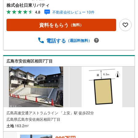
呉・東広島まで6000物件の豊富な情報量!!「実際に自分自
株式会社日東リバティ
身が住む家を見て納得して買いたい」広告では分かり難い
4.8
不動産会社レビュー 10件
物件の長所や短所を現地でご確認できます。お気軽にお問
い合わせ下さい。TV電話やLINE等でオンライン案内も可能
資料をもらう
（無料）
です。お気軽にお申し付け下さい。「住まいを通じた出逢
いを大切に」をモットーに、創業以来多くのお客様に信頼
と信用を頂き、広島県下でも有数の不動産グループへ成長
電話する
（通話料無料）
することができました。「人と人、心と心」これからもこ
の精神を大切に、お客様へのサポートをさせて頂きます。
株式会社日東リバティ〒732-0818広島市南区段原日出2丁目
広島市安佐南区相田7丁目
2-22-2F
広島高速交通アストラムライン 「上安」駅 徒歩22分
広島県広島市安佐南区相田7丁目
土地
163.2m
2