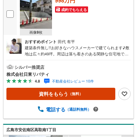
998万円
成約でもらえる
画像
9
枚
おすすめポイント
田代 有平
建築条件無し!!お好きなハウスメーカーで建てられます♪敷
地は広々約49坪。周辺は落ち着きのある閑静な住宅地で
す。住まいの事ならマツダスタジアム近くの日東リバティ
へ!!チラシやネット広告に載っていない物件もご紹介できま
シルバー推奨店
す。広島市内はもちろん廿日市から呉・東広島まで6000物
株式会社日東リバティ
件の豊富な情報量!!「実際に自分自身が住む家を見て納得し
4.8
不動産会社レビュー 10件
て買いたい」広告では分かり難い物件の長所や短所を現地
でご確認できます。お気軽にお問い合わせ下さい。TV電話
資料をもらう
（無料）
やLINE等でオンライン案内も可能です。お気軽にお申し付
け下さい。「住まいを通じた出逢いを大切に」をモットー
に、創業以来多くのお客様に信頼と信用を頂き、広島県下
電話する
（通話料無料）
でも有数の不動産グループへ成長することができました。
「人と人、心と心」これからもこの精神を大切に、お客様
へのサポートをさせて頂きます。株式会社日東リバティ〒7
広島市安佐南区高取南1丁目
32-0818広島市南区段原日出2丁目2-22-2F