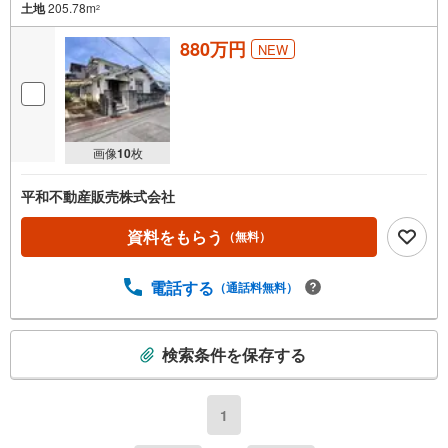
土地
205.78m
2
880万円
NEW
画像
10
枚
平和不動産販売株式会社
資料をもらう
（無料）
電話する
（通話料無料）
こ
検索条件を保存する
の
検
索
1
条