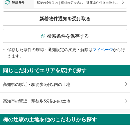
駅徒歩5分以内｜価格未定を含む｜建築条件付き土地を含む
詳細条件
こ
新着物件通知を受け取る
の
検
索
検索条件を保存する
条
件
保存した条件の確認・通知設定の変更・解除は
マイページ
から行
で
えます。
通
知
同じこだわりでエリアを広げて探す
を
受
高知県の駅近・駅徒歩5分以内の土地
け
取
る
高知市の駅近・駅徒歩5分以内の土地
・
条
件
梅の辻駅の土地を他のこだわりから探す
を
マ