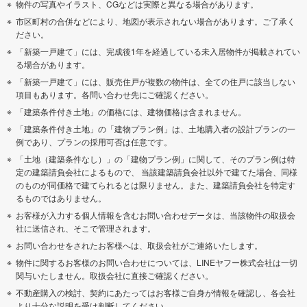
物件の写真やイラスト、CGなどは実際と異なる場合があります。
市区町村の合併などにより、地図が表示されない場合があります。ご了承く
ださい。
「新築一戸建て」には、完成後1年を経過している未入居物件が掲載されてい
る場合があります。
「新築一戸建て」には、販売住戸が複数の物件は、全ての住戸に該当しない
項目もあります。各問い合わせ先にご確認ください。
「建築条件付き土地」の価格には、建物価格は含まれません。
「建築条件付き土地」の「建物プラン例」は、土地購入者の設計プランの一
例であり、プランの採用可否は任意です。
「土地（建築条件なし）」の「建物プラン例」に関して、そのプラン例は特
定の建築請負会社によるもので、 当該建築請負会社以外で建てた場合、同様
のものが同価格で建てられるとは限りません。また、建築請負会社を特定す
るものではありません。
お客様が入力する個人情報を含むお問い合わせデータは、当該物件の取扱会
社に送信され、そこで管理されます。
お問い合わせをされたお客様へは、取扱会社がご連絡いたします。
物件に関するお客様のお問い合わせについては、LINEヤフー株式会社は一切
関与いたしません。取扱会社に直接ご確認ください。
不動産購入の検討、契約にあたってはお客様ご自身が情報を確認し、各会社
より十分な説明を受け判断してください。