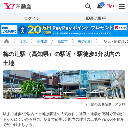
Yahoo!不動産
検索
通知
i
ログイン
ID新規取得
土地
高知県
高知市
梅の辻駅
駅近・駅徒歩5
梅の辻駅（高知県）の駅近・駅徒歩5分以内の
土地
一部の画像提供：アフロ
駅まで徒歩5分以内の土地は駅近の人気物件。通勤・通学が便利で価値が
下がりにくいのも魅力。駅まで徒歩5分以内の理想の土地をYahoo!不動産
で見つけましょう。