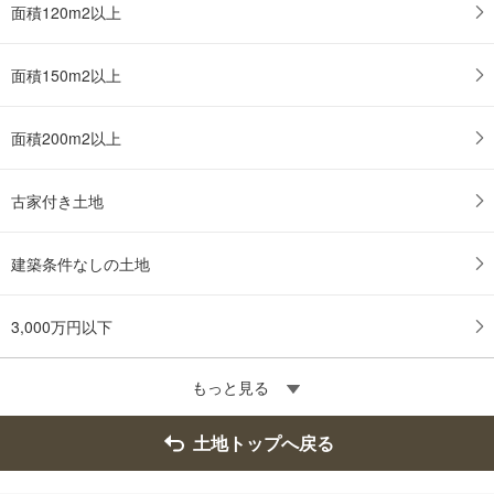
面積120m2以上
イ
ペ
ー
面積150m2以上
ジ
に
面積200m2以上
保
存
す
古家付き土地
る
建築条件なしの土地
3,000万円以下
もっと見る
土地トップへ戻る