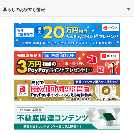
暮らしのお役立ち情報
不動産・住宅
賃貸住宅
マンションカタログ
教えて！住まいの先生
新築マンション
中古マンション
新築一戸建て
中古一戸建て
注文住宅
土地
売却査定