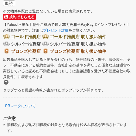
既読
その物件を既にご覧になっている場合に表示されます。
成約でもらえる
【Yahoo!不動産】物件ご成約で最大20万円相当PayPayポイントプレゼント！
の対象物件です。詳細は
プレゼント詳細
をご覧ください。
ゴールド推奨店
ゴールド推奨店 取り扱い物件
シルバー推奨店
シルバー推奨店 取り扱い物件
ブロンズ推奨店
ブロンズ推奨店 取り扱い物件
広告商品を購入している不動産会社のうち、物件情報の正確性、法令遵守、ヤ
フー不動産における成約実績等、当社所定の基準を満たした優良な店舗運営を
実践していると認めた不動産会社（もしくは当該認定を受けた不動産会社の取
扱物件）に表示されます。
タップすると用語の意味が書かれたポップアップが開きます。
PRマークについて
ご注意
消費税および地方消費税の対象となる場合は税込み価格が表示されていま
す。