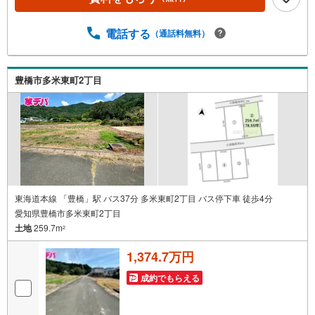
ョン、土地をお客様のご希望に合わせてご提案いたしま
す！・中古物件のリフォーム実績多数！中古物件をご購入
の際、約70％という多くの方々がリフォームを行っていま
電話する
（通話料無料）
す。新築購入より低コストで、新築同様の快適なお住まい
を実現できます。・キッズスペース用意しております。ぜ
ひご家族そろってご来場ください。・営業時間 午前9時00
豊橋市多米東町2丁目
分～午後6時30分 （定休日:水曜日）この時間帯はお電話で
のお問い合わせがスムーズにご案内できます。右下の電話
ボタンをタッチ！もしくはお気軽にお電話ください。
東海道本線 「豊橋」駅 バス37分 多米東町2丁目 バス停下車 徒歩4分
愛知県豊橋市多米東町2丁目
土地
259.7m
2
1,374.7万円
成約でもらえる