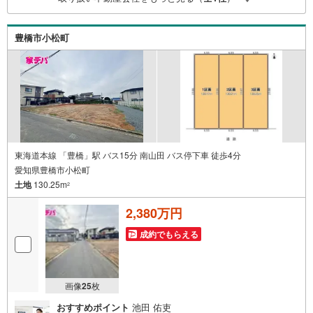
電話でのお問い合わせがスムーズにご案内できます。右下
の電話ボタンをタッチ！もしくはお気軽にお電話くださ
い。
豊橋市小松町
東海道本線 「豊橋」駅 バス15分 南山田 バス停下車 徒歩4分
愛知県豊橋市小松町
土地
130.25m
2
2,380万円
成約でもらえる
画像
25
枚
おすすめポイント
池田 佑吏