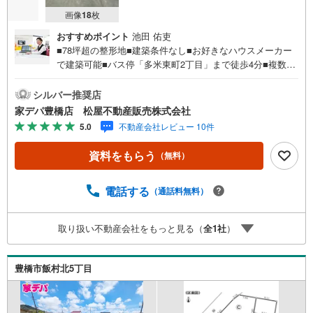
画像
18
枚
おすすめポイント
池田 佑吏
■78坪超の整形地■建築条件なし■お好きなハウスメーカー
で建築可能■バス停「多米東町2丁目」まで徒歩4分■複数の
公園がすぐ近く、お子様の遊び場に便利な立地です！■ライ
フインフォメーション ・多米小学校 徒歩13分 ・東陽
シルバー推奨店
中学校 徒歩29分 ・東部保育園 徒歩19分●家デパ 松
家デパ豊橋店 松屋不動産販売株式会社
屋不動産販売 のつよみ●・豊橋市・豊川市・知立市・浜松
5.0
不動産会社レビュー 10件
市の4店舗営業中！三河エリア・遠州エリアの物件ならおま
かせください。新築戸建、中古戸建、中古マンション、土
資料をもらう
（無料）
地をお客様のご希望に合わせてご提案いたします！・中古
物件のリフォーム実績多数！中古物件をご購入の際、約7
0％という多くの方々がリフォームを行っています。新築購
電話する
（通話料無料）
入より低コストで、新築同様の快適なお住まいを実現でき
ます。・キッズスペース用意しております。ぜひご家族そ
取り扱い不動産会社をもっと見る（
全
1
社
）
ろってご来場ください。・営業時間 午前9時00分～午後6時
30分 （定休日:水曜日）この時間帯はお電話でのお問い合
わせがスムーズにご案内できます。右下の電話ボタンをタ
豊橋市飯村北5丁目
ッチ！もしくはお気軽にお電話ください