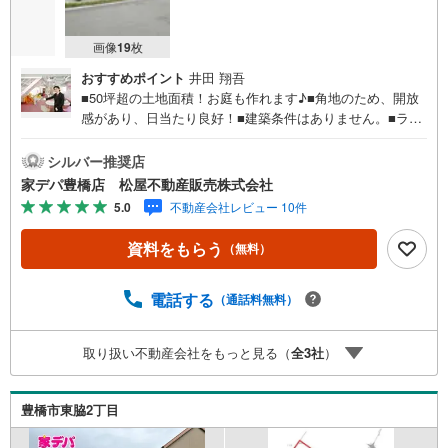
画像
19
枚
おすすめポイント
井田 翔吾
■50坪超の土地面積！お庭も作れます♪■角地のため、開放
感があり、日当たり良好！■建築条件はありません。■ライ
フインフォメーション ・岩西小学校 徒歩16分 ・東部
中学校 徒歩35分（自転車11分） ・こまどり保育園 徒
シルバー推奨店
歩9分 ・アミカ豊橋佐藤店 徒歩9分●家デパ 松屋不動
家デパ豊橋店 松屋不動産販売株式会社
産販売 のつよみ●・豊橋市・豊川市・知立市・浜松市の4店
5.0
不動産会社レビュー 10件
舗営業中！三河エリア・遠州エリアの物件ならおまかせく
ださい。新築戸建、中古戸建、中古マンション、土地をお
資料をもらう
（無料）
客様のご希望に合わせてご提案いたします！・中古物件の
リフォーム実績多数！中古物件をご購入の際、約70％とい
う多くの方々がリフォームを行っています。新築購入より
電話する
（通話料無料）
低コストで、新築同様の快適なお住まいを実現できま
す。・キッズスペース用意しております。ぜひご家族そろ
取り扱い不動産会社をもっと見る（
全
3
社
）
ってご来場ください。・営業時間 午前9時00分～午後6時30
分 （定休日:水曜日）この時間帯はお電話でのお問い合わせ
がスムーズにご案内できます。右下の電話ボタンをタッ
豊橋市東脇2丁目
チ！もしくはお気軽にお電話ください。