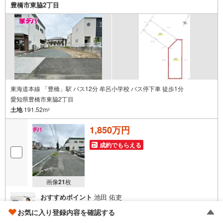
ってご来場ください。・営業時間 午前9時00分～午後6時30
豊橋市東脇2丁目
分 （定休日:水曜日）この時間帯はお電話でのお問い合わせ
がスムーズにご案内できます。右下の電話ボタンをタッ
チ！もしくはお気軽にお電話ください。
東海道本線 「豊橋」駅 バス12分 牟呂小学校 バス停下車 徒歩1分
愛知県豊橋市東脇2丁目
土地
191.52m
2
1,850万円
成約でもらえる
画像
21
枚
おすすめポイント
池田 佑吏
■土地面積57坪超！■建築条件はありません。■ご希望の施
お気に入り登録内容を確認する
工メーカーで建築可能です！■牟呂小学校まで徒歩3分！■