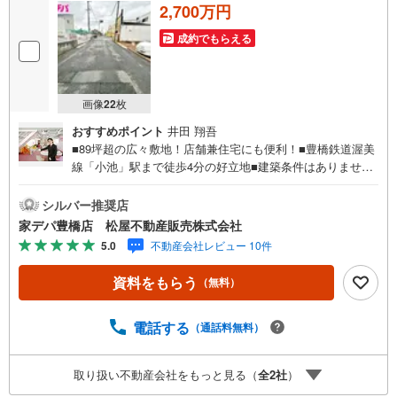
2,700万円
成約でもらえる
画像
22
枚
おすすめポイント
井田 翔吾
■89坪超の広々敷地！店舗兼住宅にも便利！■豊橋鉄道渥美
線「小池」駅まで徒歩4分の好立地■建築条件はありませ
ん。■お好きなハウスメーカーで建築可能。■国道259号線
沿いに面しており、通勤、お出かけに便利■ライフインフォ
シルバー推奨店
メーション ・福岡小学校 徒歩12分 ・南部中学校 徒
家デパ豊橋店 松屋不動産販売株式会社
歩19分 ・塩満保育園 徒歩6分 ・フードオアシスあつ
5.0
不動産会社レビュー 10件
み 徒7分 ・ミニストップ 徒歩8分 ・クリエイト
徒歩14分 ・豊橋福岡郵便局 徒歩5分□■おうち探しは 家
資料をもらう
（無料）
デパ へ■□------・・・ 住宅ローンや住み替えなど、不動産
のことなら何でもご相談ください。 土日、平日夜のお仕
事終わりでもご案内可能です。 キッズスペースもご用意
電話する
（通話料無料）
しております。ぜひご家族揃ってご来店ください♪------------
-----------
取り扱い不動産会社をもっと見る（
全
2
社
）