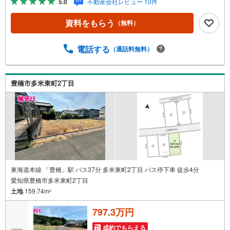
5.0
不動産会社レビュー 10件
三河エリア・遠州エリアの物件ならおまかせください。新
築戸建、中古戸建、中古マンション、土地をお客様のご希
資料をもらう
（無料）
望に合わせてご提案いたします！・中古物件のリフォーム
実績多数！中古物件をご購入の際、約70％という多くの
方々がリフォームを行っています。新築購入より低コスト
電話する
（通話料無料）
で、新築同様の快適なお住まいを実現できます。・キッズ
スペース用意しております。ぜひご家族そろってご来場く
ださい。・営業時間 午前9時00分～午後6時30分 （定休日:
豊橋市多米東町2丁目
水曜日）この時間帯はお電話でのお問い合わせがスムーズ
にご案内できます。右下の電話ボタンをタッチ！もしくは
お気軽にお電話ください。
東海道本線 「豊橋」駅 バス37分 多米東町2丁目 バス停下車 徒歩4分
愛知県豊橋市多米東町2丁目
土地
159.74m
2
797.3万円
成約でもらえる