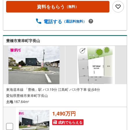
築戸建、中古戸建、中古マンション、土地をお客様のご希
資料をもらう
（無料）
望に合わせてご提案いたします！・中古物件のリフォーム
実績多数！中古物件をご購入の際、約70％という多くの
方々がリフォームを行っています。新築購入より低コスト
電話する
（通話料無料）
で、新築同様の快適なお住まいを実現できます。・キッズ
スペース用意しております。ぜひご家族そろってご来場く
ださい。・営業時間 午前9時00分～午後6時30分 （定休日:
豊橋市東幸町字長山
水曜日）この時間帯はお電話でのお問い合わせがスムーズ
にご案内できます。右下の電話ボタンをタッチ！もしくは
お気軽にお電話ください。
東海道本線 「豊橋」駅 バス19分 江島町 バス停下車 徒歩8分
愛知県豊橋市東幸町字長山
土地
167.64m
2
1,490万円
成約でもらえる