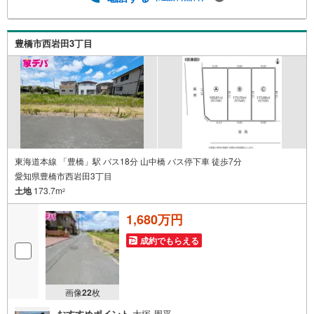
ストで、新築同様の快適なお住まいを実現できます。・キ
ッズスペース用意しております。ぜひご家族そろってご来
場ください。・営業時間 午前9時00分～午後6時30分 （定
豊橋市西岩田3丁目
休日:水曜日）この時間帯はお電話でのお問い合わせがスム
ーズにご案内できます。右下の電話ボタンをタッチ！もし
くはお気軽にお電話ください。
東海道本線 「豊橋」駅 バス18分 山中橋 バス停下車 徒歩7分
愛知県豊橋市西岩田3丁目
土地
173.7m
2
1,680万円
成約でもらえる
画像
22
枚
おすすめポイント
大塚 周平