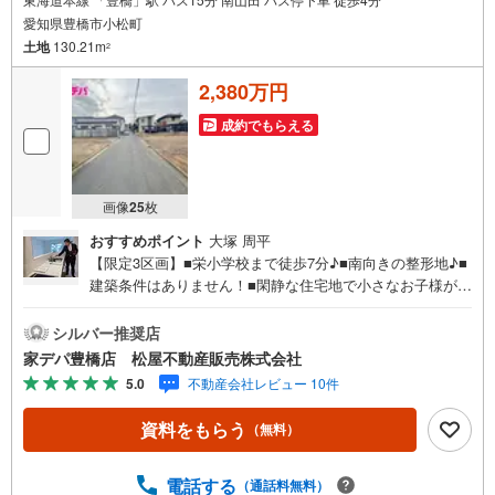
愛知県豊橋市小松町
土地
130.21m
2
2,380万円
成約でもらえる
画像
25
枚
おすすめポイント
大塚 周平
【限定3区画】■栄小学校まで徒歩7分♪■南向きの整形地♪■
建築条件はありません！■閑静な住宅地で小さなお子様がい
るご家族にも安心♪■周辺環境・業務スーパー豊橋店…徒歩
3分・ローソン豊橋小松店…徒歩3分・DCM豊橋山田店…徒
シルバー推奨店
歩6分●家デパ 松屋不動産販売 のつよみ●・豊橋市・豊川
家デパ豊橋店 松屋不動産販売株式会社
市・知立市・浜松市の4店舗営業中！三河エリア・遠州エリ
5.0
不動産会社レビュー 10件
アの物件ならおまかせください。新築戸建、中古戸建、中
古マンション、土地をお客様のご希望に合わせてご提案い
資料をもらう
（無料）
たします！・中古物件のリフォーム実績多数！中古物件を
ご購入の際、約70％という多くの方々がリフォームを行っ
ています。新築購入より低コストで、新築同様の快適なお
電話する
（通話料無料）