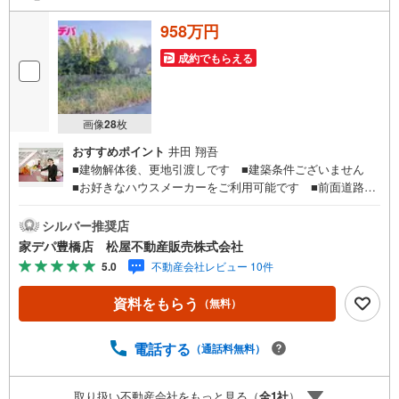
958万円
成約でもらえる
画像
28
枚
おすすめポイント
井田 翔吾
■建物解体後、更地引渡しです ■建築条件ございません
■お好きなハウスメーカーをご利用可能です ■前面道路が
広くお車の乗り入れもラクラク ■周辺商業施設が近く便利
な立地●家デパ 松屋不動産販売 のつよみ●・豊橋市・豊川
シルバー推奨店
市・知立市・浜松市の4店舗営業中！三河エリア・遠州エリ
家デパ豊橋店 松屋不動産販売株式会社
アの物件ならおまかせください。新築戸建、中古戸建、中
5.0
不動産会社レビュー 10件
古マンション、土地をお客様のご希望に合わせてご提案い
たします！・中古物件のリフォーム実績多数！中古物件を
資料をもらう
（無料）
ご購入の際、約70％という多くの方々がリフォームを行っ
ています。新築購入より低コストで、新築同様の快適なお
住まいを実現できます。・キッズスペース用意しておりま
電話する
（通話料無料）
す。ぜひご家族そろってご来場ください。・営業時間 午前
9時00分～午後6時30分 （定休日:水曜日）この時間帯はお
取り扱い不動産会社をもっと見る（
全
1
社
）