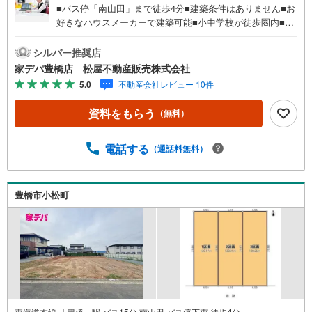
■バス停「南山田」まで徒歩4分■建築条件はありません■お
好きなハウスメーカーで建築可能■小中学校が徒歩圏内■南
向き日当たり良好■周辺環境・業務スーパー豊橋店…徒歩3
分・ローソン豊橋小松店…徒歩3分・DCM豊橋山田店…徒
シルバー推奨店
歩6分・小松公園…徒歩4分●家デパ 松屋不動産販売 のつ
家デパ豊橋店 松屋不動産販売株式会社
よみ●・豊橋市・豊川市・知立市・浜松市の4店舗営業中！
5.0
不動産会社レビュー 10件
三河エリア・遠州エリアの物件ならおまかせください。新
築戸建、中古戸建、中古マンション、土地をお客様のご希
資料をもらう
（無料）
望に合わせてご提案いたします！・中古物件のリフォーム
実績多数！中古物件をご購入の際、約70％という多くの
方々がリフォームを行っています。新築購入より低コスト
電話する
（通話料無料）
で新築同様の快適なお住まいを実現できます。・キッズス
ペース用意しております。ぜひご家族そろってご来場くだ
さい。・営業時間 午前9時00分～午後6時30分 （定休日:水
豊橋市小松町
曜日）この時間帯はお電話でのお問い合わせがスムーズに
ご案内できます。右下の電話ボタンをタッチ！もしくはお
気軽にお電話ください。
東海道本線 「豊橋」駅 バス15分 南山田 バス停下車 徒歩4分