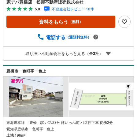
家デパ豊橋店 松屋不動産販売株式会社
パ 松屋不動産販売 のつよみ●・豊橋市・豊川市・知立
5.0
不動産会社レビュー 10件
市・浜松市の4店舗営業中！三河エリア・遠州エリアの物件
ならおまかせください。新築戸建、中古戸建、中古マンシ
資料をもらう
（無料）
ョン、土地をお客様のご希望に合わせてご提案いたしま
す！・中古物件のリフォーム実績多数！中古物件をご購入
の際、約70％という多くの方々がリフォームを行っていま
電話する
（通話料無料）
す。新築購入より低コストで、新築同様の快適なお住まい
を実現できます。・キッズスペース用意しております。ぜ
取り扱い不動産会社をもっと見る（
全
3
社
）
ひご家族そろってご来場ください。・営業時間 午前9時00
分～午後6時30分 （定休日:水曜日）この時間帯はお電話で
のお問い合わせがスムーズにご案内できます。右下の電話
豊橋市一色町字一色上
ボタンをタッチ！もしくはお気軽にお電話ください。
東海道本線 「豊橋」駅 バス23分 ほいっぷ前 バス停下車 徒歩2分
愛知県豊橋市一色町字一色上
土地
196m
2