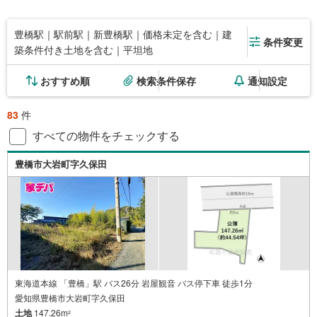
豊橋駅｜駅前駅｜新豊橋駅｜価格未定を含む｜建
条件変更
築条件付き土地を含む｜平坦地
おすすめ順
検索条件保存
通知設定
83
件
すべての物件をチェックする
豊橋市大岩町字久保田
東海道本線 「豊橋」駅 バス26分 岩屋観音 バス停下車 徒歩1分
愛知県豊橋市大岩町字久保田
土地
147.26m
2