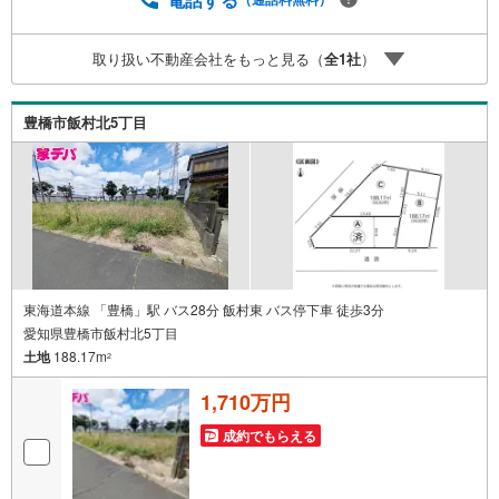
低コストで、新築同様の快適なお住まいを実現できま
す。・キッズスペース用意しております。ぜひご家族そろ
取り扱い不動産会社をもっと見る（
全
1
社
）
ってご来場ください。・営業時間 午前9時00分～午後6時30
分 （定休日:水曜日）この時間帯はお電話でのお問い合わせ
がスムーズにご案内できます。右下の電話ボタンをタッ
豊橋市飯村北5丁目
チ！もしくはお気軽にお電話ください。
東海道本線 「豊橋」駅 バス28分 飯村東 バス停下車 徒歩3分
愛知県豊橋市飯村北5丁目
土地
188.17m
2
1,710万円
成約でもらえる