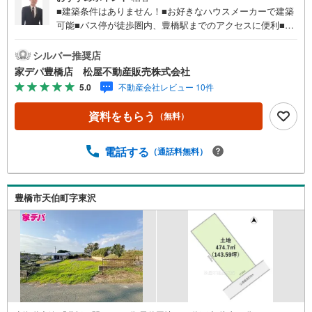
■建築条件はありません！■お好きなハウスメーカーで建築
可能■バス停が徒歩圏内、豊橋駅までのアクセスに便利■小
中学校が徒歩圏内■周辺環境・業務スーパー豊橋店…徒歩3
分・ローソン豊橋小松店…徒歩3分・DCM豊橋山田店…徒
シルバー推奨店
歩6分・小松公園…徒歩4分●家デパ 松屋不動産販売 のつ
家デパ豊橋店 松屋不動産販売株式会社
よみ●・豊橋市・豊川市・知立市・浜松市の4店舗営業中！
5.0
不動産会社レビュー 10件
三河エリア・遠州エリアの物件ならおまかせください。新
築戸建、中古戸建、中古マンション、土地をお客様のご希
資料をもらう
（無料）
望に合わせてご提案いたします！・中古物件のリフォーム
実績多数！中古物件をご購入の際、約70％という多くの
方々がリフォームを行っています。新築購入より低コスト
電話する
（通話料無料）
で、新築同様の快適なお住まいを実現できます。・キッズ
スペース用意しております。ぜひご家族そろってご来場く
ださい。・営業時間 午前9時00分～午後6時30分 （定休日:
豊橋市天伯町字東沢
水曜日）この時間帯はお電話でのお問い合わせがスムーズ
にご案内できます。右下の電話ボタンをタッチ！もしくは
お気軽にお電話ください。