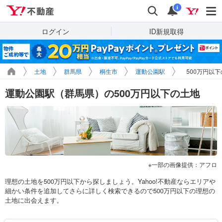
Yahoo!不動産
検索
通知
i
ログイン
ID新規取得
土地
群馬県
桐生市
運動公園駅
500万円以
運動公園駅（群馬県）の500万円以下の土地
一部の画像提供：アフロ
理想の土地を500万円以下から探しましょう。Yahoo!不動産ならエリアや
細かい条件を追加してさらに詳しく検索できるので500万円以下の理想の
土地に出会えます。