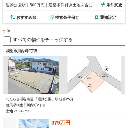
運動公園駅｜500万円｜建築条件付き土地を含む
条件変更
おすすめ順
検索条件保存
通知設定
1
件
すべての物件をチェックする
桐生市川内町2丁目
わたらせ渓谷鐵道 「運動公園」駅 徒歩25分
群馬県桐生市川内町2丁目
土地
215.42m
2
379万円