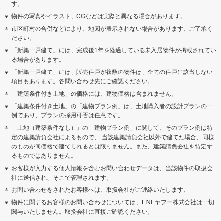
す。
物件の写真やイラスト、CGなどは実際と異なる場合があります。
市区町村の合併などにより、地図が表示されない場合があります。ご了承く
ださい。
「新築一戸建て」には、完成後1年を経過している未入居物件が掲載されてい
る場合があります。
「新築一戸建て」には、販売住戸が複数の物件は、全ての住戸に該当しない
項目もあります。各問い合わせ先にご確認ください。
「建築条件付き土地」の価格には、建物価格は含まれません。
「建築条件付き土地」の「建物プラン例」は、土地購入者の設計プランの一
例であり、プランの採用可否は任意です。
「土地（建築条件なし）」の「建物プラン例」に関して、そのプラン例は特
定の建築請負会社によるもので、 当該建築請負会社以外で建てた場合、同様
のものが同価格で建てられるとは限りません。また、建築請負会社を特定す
るものではありません。
お客様が入力する個人情報を含むお問い合わせデータは、当該物件の取扱会
社に送信され、そこで管理されます。
お問い合わせをされたお客様へは、取扱会社がご連絡いたします。
物件に関するお客様のお問い合わせについては、LINEヤフー株式会社は一切
関与いたしません。取扱会社に直接ご確認ください。