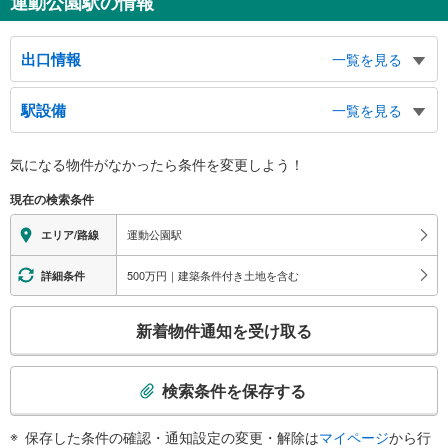
運動公園駅の情報
出口情報
一覧を見る
南出口
駅設備
一覧を見る
神戸総合運動公園、ユニバー記念競技場、総合運動公園テニスコート、ほっと
もっとフィールド神戸、神戸市立工業高等専門学校、学園東町６・７丁目、緑
バリアフリー状況
台、グリーンアリーナ神戸
気になる物件がなかったら
条件を変更しよう！
※段差なしでの移動経路
北出口１・２
（○：有り △：要駅員設備 ×：無し）
現在の検索条件
神戸流通センター、Ｇ７スタジアム神戸、弥栄台１−４丁目
地上⇔改札⇔ホーム：○
エレベータ
運動公園駅
エリア/路線
・ホーム⇔改札
エスカレータ
500万円｜建築条件付き土地を含む
詳細条件
・ホーム⇔改札
こ
トイレ
新着物件通知を受け取る
の
《多機能トイレ》
検
・改札内
索
その他
検索条件を保存する
条
・ＡＥＤ
件
保存した条件の確認・通知設定の変更・解除は
マイページ
から行