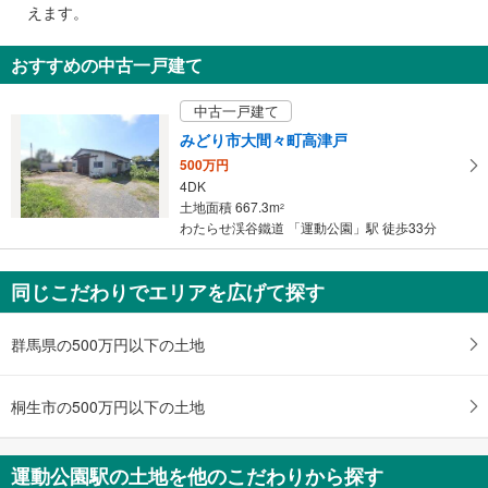
で
えます。
通
知
おすすめの中古一戸建て
を
受
中古一戸建て
け
みどり市大間々町高津戸
取
500万円
る
4DK
・
土地面積 667.3m
2
条
わたらせ渓谷鐵道 「運動公園」駅 徒歩33分
件
を
マ
同じこだわりでエリアを広げて探す
イ
ペ
群馬県の500万円以下の土地
ー
ジ
桐生市の500万円以下の土地
に
保
存
運動公園駅の土地を他のこだわりから探す
す