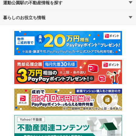
運動公園駅の不動産情報を探す
暮らしのお役立ち情報
不動産・住宅
賃貸住宅
マンションカタログ
教えて！住まいの先生
新築マンション
中古マンション
新築一戸建て
中古一戸建て
注文住宅
土地
売却査定