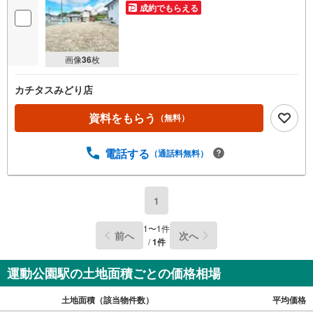
成約でもらえる
画像
36
枚
カチタスみどり店
資料をもらう
（無料）
電話する
（通話料無料）
1
1
〜
1
件
前へ
次へ
/
1
件
運動公園駅の土地面積ごとの価格相場
土地面積（該当物件数）
平均価格