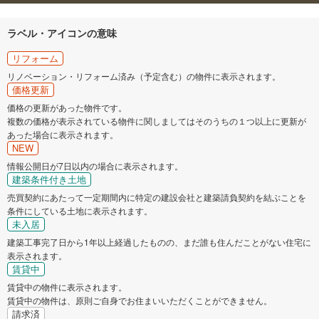
ラベル・アイコンの意味
リフォーム
リノベーション・リフォーム済み（予定含む）の物件に表示されます。
価格更新
価格の更新があった物件です。
複数の価格が表示されている物件に関しましてはそのうちの１つ以上に更新が
あった場合に表示されます。
NEW
情報公開日が7日以内の場合に表示されます。
建築条件付き土地
売買契約にあたって一定期間内に特定の建設会社と建築請負契約を結ぶことを
条件にしている土地に表示されます。
未入居
建築工事完了日から1年以上経過したものの、まだ誰も住んだことがない住宅に
表示されます。
賃貸中
賃貸中の物件に表示されます。
賃貸中の物件は、原則ご自身でお住まいいただくことができません。
請求済