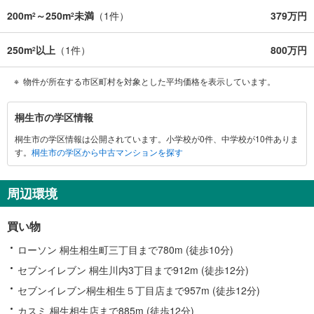
200m
～250m
未満
（
1
件）
379万円
2
2
250m
以上
（
1
件）
800万円
2
物件が所在する市区町村を対象とした平均価格を表示しています。
桐
桐生市の学区情報
生
桐生市の学区情報は公開されています。小学校が0件、中学校が10件ありま
市
す。
桐生市の学区から中古マンションを探す
に
関
す
周辺環境
る
情
買い物
報
ローソン 桐生相生町三丁目まで780m (徒歩10分)
セブンイレブン 桐生川内3丁目まで912m (徒歩12分)
セブンイレブン桐生相生５丁目店まで957m (徒歩12分)
カスミ 桐生相生店まで885m (徒歩12分)