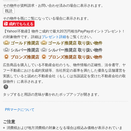
その物件が資料請求・お問い合わせ済みの場合に表示されます。
既読
その物件を既にご覧になっている場合に表示されます。
成約でもらえる
【Yahoo!不動産】物件ご成約で最大20万円相当PayPayポイントプレゼント！
の対象物件です。詳細は
プレゼント詳細
をご覧ください。
ゴールド推奨店
ゴールド推奨店 取り扱い物件
シルバー推奨店
シルバー推奨店 取り扱い物件
ブロンズ推奨店
ブロンズ推奨店 取り扱い物件
広告商品を購入している不動産会社のうち、物件情報の正確性、法令遵守、ヤ
フー不動産における成約実績等、当社所定の基準を満たした優良な店舗運営を
実践していると認めた不動産会社（もしくは当該認定を受けた不動産会社の取
扱物件）に表示されます。
タップすると用語の意味が書かれたポップアップが開きます。
PRマークについて
ご注意
消費税および地方消費税の対象となる場合は税込み価格が表示されていま