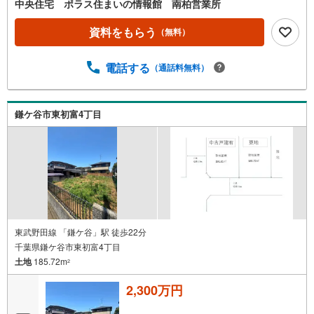
中央住宅 ポラス住まいの情報館 南柏営業所
資料をもらう
（無料）
電話する
（通話料無料）
鎌ケ谷市東初富4丁目
東武野田線 「鎌ケ谷」駅 徒歩22分
千葉県鎌ケ谷市東初富4丁目
土地
185.72m
2
2,300万円