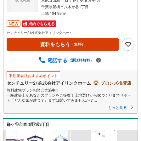
条
千葉県船橋市八木が谷1丁目
件
土地 104.99m
2
を
NEW
成約でもらえる
マ
イ
センチュリー21株式会社アイリンクホーム
ペ
資料をもらう
（無料）
ー
ジ
に
電話する
（通話料無料）
保
存
不動産会社おすすめポイント
す
センチュリー21株式会社アイリンクホーム
ブロンズ推奨店
る
無料建物プラン相談会実施中!!
一級建築士があなたのプランをご提案！土地選びから家づくりまでサポー
ト『どんな家が建つ？』まずは聞いてみませんか？
もっと見る
◆◆
～住まい探しなら【アイリンクホーム】にお任せください～
京成松戸線『二和向台』駅徒歩15分～
鎌ケ谷市東道野辺3丁目
●八木が谷小学校 徒歩2分
●ビック・エー 徒歩8分
●ウエルシア 徒歩9分