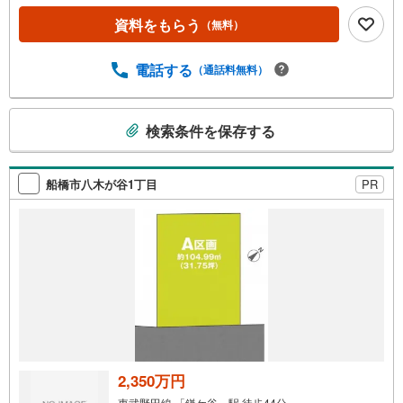
資料をもらう
（無料）
電話する
（通話料無料）
こ
検索条件を保存する
の
検
索
船橋市八木が谷1丁目
PR
条
件
で
通
知
を
受
け
取
る
2,350万円
・
東武野田線 「鎌ケ谷」駅 徒歩44分