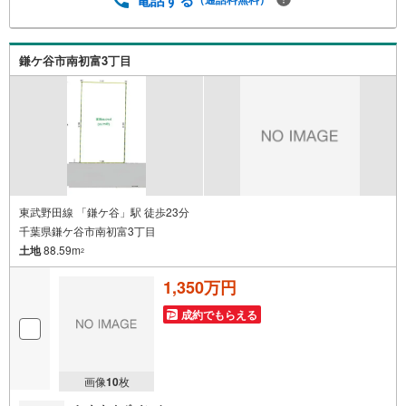
鎌ケ谷市南初富3丁目
東武野田線 「鎌ケ谷」駅 徒歩23分
千葉県鎌ケ谷市南初富3丁目
土地
88.59m
2
1,350万円
成約でもらえる
画像
10
枚