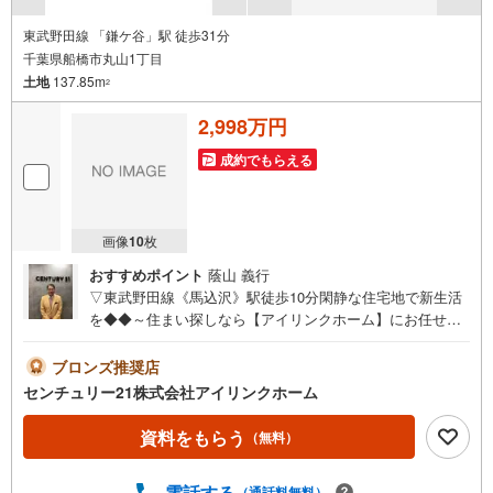
東武野田線 「鎌ケ谷」駅 徒歩31分
千葉県船橋市丸山1丁目
土地
137.85m
2
2,998万円
成約でもらえる
画像
10
枚
おすすめポイント
蔭山 義行
▽東武野田線《馬込沢》駅徒歩10分閑静な住宅地で新生活
を◆◆～住まい探しなら【アイリンクホーム】にお任せく
ださい～資料請求のみ大歓迎！ご案内も即日ご対応可能
「建築条件なし」お好きなハウスメーカーで建築できま
ブロンズ推奨店
す。ご家族のスタイルに合った住まいをご提案します。保
センチュリー21株式会社アイリンクホーム
育園徒歩7分小学校徒歩14分サミット徒歩10分現地案内ツ
アー開催中！コース内容・サクッとコース 30分～・じっ
資料をもらう
（無料）
くりコース 60分～・まずは住宅ローン相談 30分～【資
料請求無料、お電話でのお問い合わせ無料】
電話する
（通話料無料）