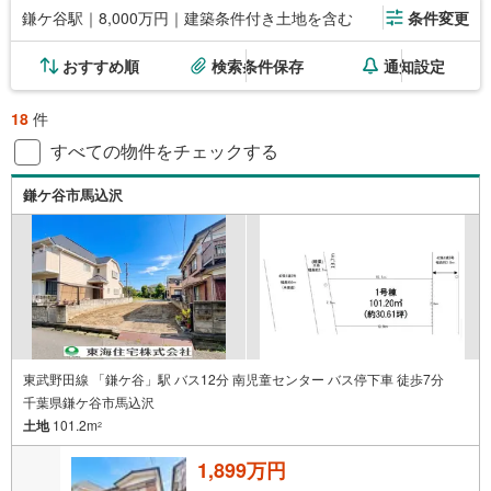
鎌ケ谷駅｜8,000万円｜建築条件付き土地を含む
条件変更
おすすめ順
検索条件保存
通知設定
18
件
すべての物件をチェックする
鎌ケ谷市馬込沢
東武野田線 「鎌ケ谷」駅 バス12分 南児童センター バス停下車 徒歩7分
千葉県鎌ケ谷市馬込沢
土地
101.2m
2
1,899万円