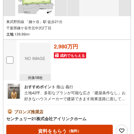
東武野田線 「鎌ケ谷」駅 徒歩21分
千葉県鎌ケ谷市北中沢2丁目
土地
139.99m
2
2,980万円
成約でもらえる
画像
10
枚
おすすめポイント
蔭山 義行
土地42坪、多彩なプランが可能な広さ「建築条件なし」お
好きなハウスメーカーで建築できます南東道路に面してお
り、陽当り良好！溢れる陽光でご家族の笑顔も輝く資料請
求のみ大歓迎！ご案内も即日ご対応可能◆◆～住まい探し
ブロンズ推奨店
なら【アイリンクホーム】にお任せください～～おすすめ
センチュリー21株式会社アイリンクホーム
ポイント～●ほぼ整形地●一戸建ての多いエリア、静かで落
ち着いた雰囲気●【北初富】駅徒歩14分●中部小学校（1.3k
資料をもらう
（無料）