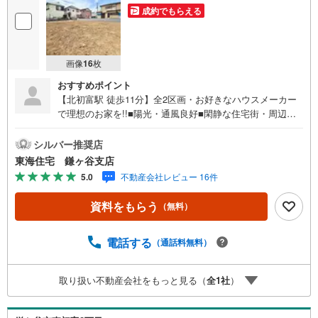
成約でもらえる
画像
16
枚
おすすめポイント
【北初富駅 徒歩11分】全2区画・お好きなハウスメーカー
で理想のお家を!!■陽光・通風良好■閑静な住宅街・周辺交
通量少なめ■全2区画の土地■建築条件なし:お好きなハウス
メーカーで建築可■住宅ご購入に関する様々なご質問などお
シルバー推奨店
気軽にお問合せください！頭金0円からの住宅購入をサポー
東海住宅 鎌ヶ谷支店
ト！●自己資金が少ない方・自営業や勤続年数が少なく不安
5.0
不動産会社レビュー 16件
のある方、お借入れのある方等住宅ローン相談実施中！○○
現地見学・ご来店（事前にご予約ください）○○営業時間/9:
資料をもらう
（無料）
30～18:30営業時間中はお電話のお問い合わせがスムーズで
す！定休日/火曜日・水曜日所要時間のめやす■現地物件見
学（60分～）■物件探しのご相談（30分～）■資金計画のご
電話する
（通話料無料）
相談（45分～）■不動産売買のポイントと注意点のご説明
（60分～）■その他のご相談（30分～）●ご案内はお客様の
取り扱い不動産会社をもっと見る（
全
1
社
）
お時間のご都合に合わせて約30分位から可能です。明るい
時間に内見をして詳しいお話は改めて夕方になど臨機応変
ご対応させて頂きます。