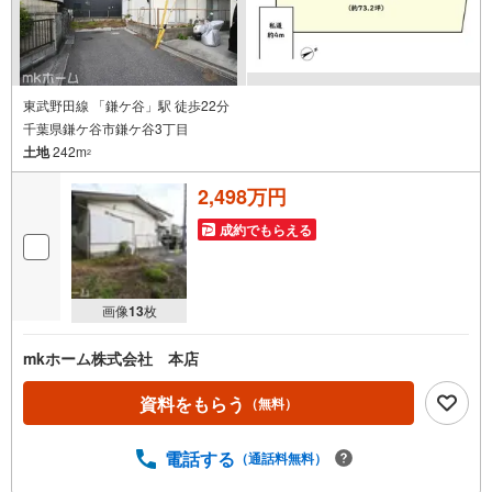
東武野田線 「鎌ケ谷」駅 徒歩22分
千葉県鎌ケ谷市鎌ケ谷3丁目
土地
242m
2
2,498万円
成約でもらえる
画像
13
枚
mkホーム株式会社 本店
資料をもらう
（無料）
電話する
（通話料無料）