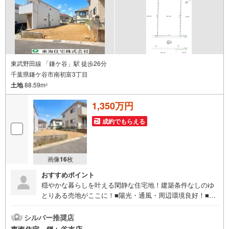
東武野田線 「鎌ケ谷」駅 徒歩26分
千葉県鎌ケ谷市南初富3丁目
土地
88.59m
2
1,350万円
成約でもらえる
画像
16
枚
おすすめポイント
穏やかな暮らしを叶える閑静な住宅地！建築条件なしのゆ
とりある売地がここに！■陽光・通風・周辺環境良好！■閑
静な住宅街・周辺交通量少なめ■お好きなハウスメーカーで
建築可■現況更地渡し■住宅ご購入に関する様々なご質問な
シルバー推奨店
どお気軽にお問合せください！頭金0円からの住宅購入をサ
東海住宅 鎌ヶ谷支店