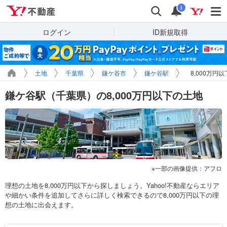
Yahoo!不動産
検索
通知
i
ログイン
ID新規取得
土地
千葉県
鎌ケ谷市
鎌ケ谷駅
8,000万円
鎌ケ谷駅（千葉県）の8,000万円以下の土地
一部の画像提供：アフロ
理想の土地を8,000万円以下から探しましょう。Yahoo!不動産ならエリア
や細かい条件を追加してさらに詳しく検索できるので8,000万円以下の理
想の土地に出会えます。