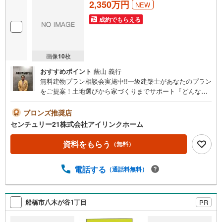
2,350万円
NEW
成約でもらえる
画像
10
枚
おすすめポイント
蔭山 義行
無料建物プラン相談会実施中!!一級建築士があなたのプラン
をご提案！土地選びから家づくりまでサポート『どんな家
が建つ？』まずは聞いてみませんか？◆◆～住まい探しな
ら【アイリンクホーム】にお任せください～京成松戸線
ブロンズ推奨店
『二和向台』駅徒歩15分～●八木が谷小学校 徒歩2分●ビ
センチュリー21株式会社アイリンクホーム
ック・エー 徒歩8分●ウエルシア 徒歩9分●整形
地 ●建築条件無し ●更地渡し新婚新生活支援事業キャン
資料をもらう
（無料）
ペーン！対象だと最大60万円助成※詳細はお問合せくださ
い□■□現地内覧ツアー開催中!!□■□（※事前に必ずお問い合
電話する
（通話料無料）
わせくださいませ）《コース内容（所要時間）》・サクッ
と内覧コース （30分～）・じっくり内覧コース
（60分～）・納得内覧コース （90分～）・まずは
住宅ローン相談から （30分～）【資料請求無料、お電話
船橋市八木が谷1丁目
PR
でのお問い合わせ無料】お日にち:時間帯のご指定が可能で
す!!平日やお仕事前・後のご内覧もお待ちしております!!ご