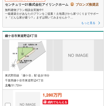
センチュリー21株式会社アイリンクホーム
ブロンズ推奨店
無料建物プラン相談会実施中!!
一級建築士があなたのプランをご提案！土地選びから家づくりまでサポー
ト『どんな家が建つ？』まずは聞いてみませんか？
もっと見る
◆◆
～住まい探しなら【アイリンクホーム】にお任せください～
京成松戸線『二和向台』駅徒歩15分～
鎌ケ谷市東道野辺4丁目
●八木が谷小学校 徒歩2分
●ビック・エー 徒歩8分
●ウエルシア 徒歩9分
●整形地 ●建築条件無し ●更地渡し
新婚新生活支援事業キャンペーン！対象だと最大60万円助成
※詳細はお問合せください
□■□現地内覧ツアー開催中!!□■□
（※事前に必ずお問い合わせくださいませ）
東武野田線 「鎌ケ谷」駅 徒歩18分
《コース内容（所要時間）》
千葉県鎌ケ谷市東道野辺4丁目
・サクッと内覧コース （30分～）
土地
51.72m
・じっくり内覧コース （60分～）
2
・納得内覧コース （90分～）
・まずは住宅ローン相談から （30分～）
1,280万円
【資料請求無料、お電話でのお問い合わせ無料】
お日にち:時間帯のご指定が可能です!!
成約でもらえる
平日やお仕事前・後のご内覧もお待ちしております!!