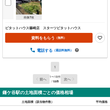
画像
7
枚
ピタットハウス篠崎店 スターツピタットハウス
資料をもらう
（無料）
電話する
（通話料無料）
1
1
〜
18
件
前へ
次へ
/
18
件
鎌ケ谷駅の土地面積ごとの価格相場
土地面積（該当物件数）
平均価格