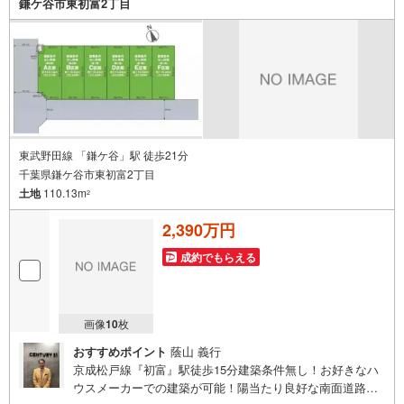
鎌ケ谷市東初富2丁目
東武野田線 「鎌ケ谷」駅 徒歩21分
千葉県鎌ケ谷市東初富2丁目
土地
110.13m
2
2,390万円
成約でもらえる
画像
10
枚
おすすめポイント
蔭山 義行
京成松戸線『初富』駅徒歩15分建築条件無し！お好きなハ
ウスメーカーでの建築が可能！陽当たり良好な南面道路資