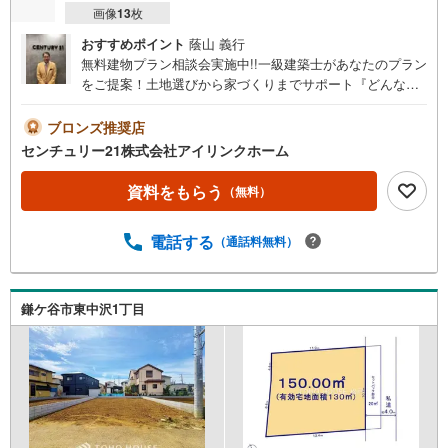
画像
13
枚
おすすめポイント
蔭山 義行
無料建物プラン相談会実施中!!一級建築士があなたのプラン
をご提案！土地選びから家づくりまでサポート『どんな家
が建つ？』まずは聞いてみませんか？◆◆～住まい探しな
ら【アイリンクホーム】にお任せください～資料請求のみ
ブロンズ推奨店
大歓迎！ご案内も即日ご対応可能●建築条件無し！更地渡
センチュリー21株式会社アイリンクホーム
し・敷地面積33.96坪☆●京成松戸線『二和向台』駅徒歩22
分●小学校,幼稚園,保育園徒歩8分内●スーパー,ドラッグス
資料をもらう
（無料）
トア徒歩15分前後新婚新生活支援事業キャンペーン！対象
だと最大60万円助成※詳細はお問合せください□■□現地内覧
電話する
（通話料無料）
ツアー開催中!!□■□（※事前に必ずお問い合わせくださいま
せ）《コース内容（所要時間）》・サクッと内覧コース（3
0分～）・じっくり内覧コース（60分～）・納得内覧コー
ス （90分～）・まずは住宅ローン相談から （30分
鎌ケ谷市東中沢1丁目
～）【資料請求無料、お電話でのお問い合わせ無料】お日
にち:時間帯のご指定が可能です!!平日やお仕事前・後のご
内覧もお待ちしております!!ご希望の日程、お時間をお知ら
せください。