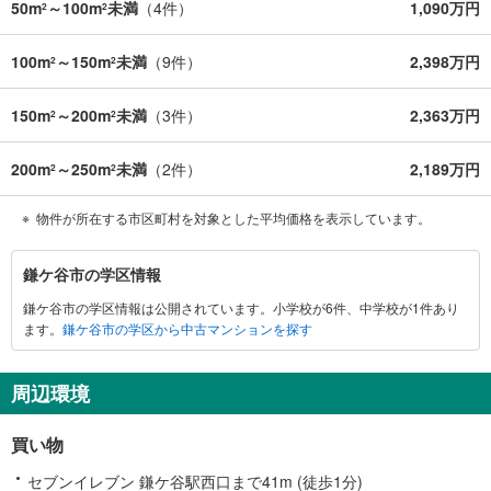
50m
～100m
未満
（
4
件）
1,090万円
2
2
100m
～150m
未満
（
9
件）
2,398万円
2
2
150m
～200m
未満
（
3
件）
2,363万円
2
2
200m
～250m
未満
（
2
件）
2,189万円
2
2
物件が所在する市区町村を対象とした平均価格を表示しています。
鎌
鎌ケ谷市の学区情報
ケ
鎌ケ谷市の学区情報は公開されています。小学校が6件、中学校が1件あり
谷
ます。
鎌ケ谷市の学区から中古マンションを探す
市
に
関
周辺環境
す
る
買い物
情
報
セブンイレブン 鎌ケ谷駅西口まで41m (徒歩1分)