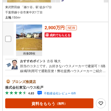
東武野田線 「鎌ケ谷」駅 徒歩17分
千葉県鎌ケ谷市東中沢1丁目
土地
150m
2
2,900万円
NEW
成約でもらえる
画像
20
枚
おすすめポイント
古谷 颯大
担当のコタニです。お好きなハウスメーカーで建築可！3路
線3駅利用可で通勤至便！弊社提携ハウスメーカーご紹介
可！本日ご相談できます！
ブロンズ推奨店
株式会社東宝ハウス松戸
4.83
不動産会社レビュー 6件
資料をもらう
（無料）