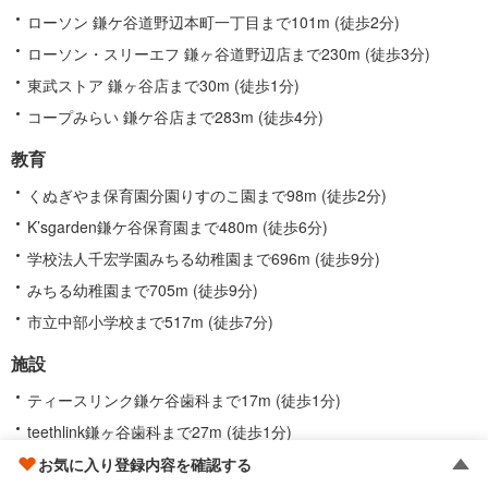
ローソン 鎌ケ谷道野辺本町一丁目まで101m (徒歩2分)
ローソン・スリーエフ 鎌ヶ谷道野辺店まで230m (徒歩3分)
東武ストア 鎌ヶ谷店まで30m (徒歩1分)
コープみらい 鎌ケ谷店まで283m (徒歩4分)
教育
くぬぎやま保育園分園りすのこ園まで98m (徒歩2分)
K’sgarden鎌ケ谷保育園まで480m (徒歩6分)
学校法人千宏学園みちる幼稚園まで696m (徒歩9分)
みちる幼稚園まで705m (徒歩9分)
市立中部小学校まで517m (徒歩7分)
施設
ティースリンク鎌ケ谷歯科まで17m (徒歩1分)
teethlink鎌ヶ谷歯科まで27m (徒歩1分)
ちばぎん ATM 東武鎌ケ谷駅まで15m (徒歩1分)
お気に入り登録内容を確認する