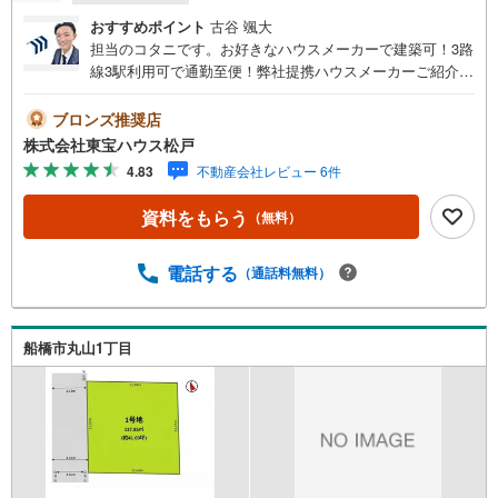
おすすめポイント
古谷 颯大
担当のコタニです。お好きなハウスメーカーで建築可！3路
線3駅利用可で通勤至便！弊社提携ハウスメーカーご紹介
可！本日ご相談できます！
ブロンズ推奨店
株式会社東宝ハウス松戸
4.83
不動産会社レビュー 6件
資料をもらう
（無料）
電話する
（通話料無料）
船橋市丸山1丁目