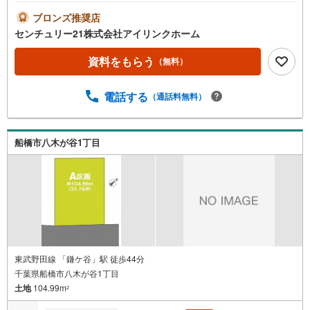
料請求のみ大歓迎！ご案内も即日ご対応可能～住まい探し
なら【アイリンクホーム】にお任せください～●人気の角地
ブロンズ推奨店
●小学校、保育園徒歩10分以内●公園充実●閑静な住宅街●ス
センチュリー21株式会社アイリンクホーム
ーパー徒歩12分□■□現地内覧ツアー開催中!!□■□（※事前に
必ずお問い合わせくださいませ）《コース内容（所要時
資料をもらう
（無料）
間）》・サクッと内覧コース （30分～）・じっくり内
覧コース （60分～）・納得内覧コース （90分
電話する
（通話料無料）
～）・まずは住宅ローン相談から （30分～）【資料請求
無料、お電話でのお問い合わせ無料】お日にち:時間帯のご
指定が可能です!!平日やお仕事前・後のご内覧もお待ちして
おります!!ご希望の日程、お時間をお知らせください。ご連
船橋市八木が谷1丁目
絡を心よりお待ちしております！
東武野田線 「鎌ケ谷」駅 徒歩44分
千葉県船橋市八木が谷1丁目
土地
104.99m
2