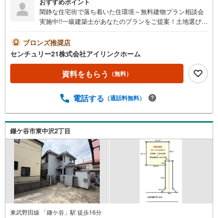
おすすめポイント
閑静な住宅街で落ち着いた住環境～無料建物プラン相談会
実施中!!一級建築士があなたのプランをご提案！土地選びか
ら家づくりまでサポート『どんな家が建つ？』まずは聞い
てみませんか？◆◆～住まい探しなら【アイリンクホー
ブロンズ推奨店
ム】にお任せください～☆おすすめポイント☆・確定測量
センチュリー21株式会社アイリンクホーム
実施済み /解体後更地渡し・建築条件無し！お好きなハウ
スメーカーさんでの建築が可能・通学に安心の小学校 徒
資料をもらう
（無料）
歩6分□■□現地内覧ツアー開催中!!□■□（※事前に必ずお問い
合わせくださいませ）《コース内容（所要時間）》・サク
電話する
（通話料無料）
ッと内覧コース （30分～）・じっくり内覧コース
（60分～）・納得内覧コース （90分～）・まずは
住宅ローン相談から （30分～）【資料請求無料、お電話
でのお問い合わせ無料】お日にち:時間帯のご指定が可能で
鎌ケ谷市東中沢2丁目
す!!平日やお仕事前・後のご内覧もお待ちしております!!ご
希望の日程、お時間をお知らせください。ご連絡を心より
お待ちしております！
東武野田線 「鎌ケ谷」駅 徒歩16分