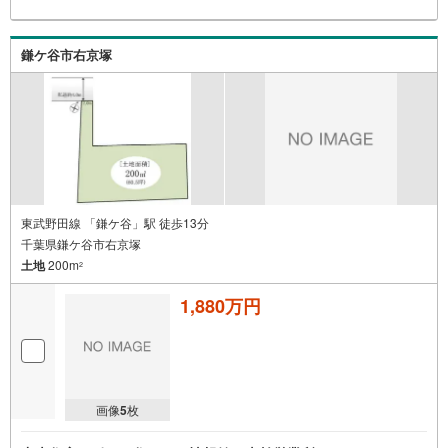
鎌ケ谷市右京塚
東武野田線 「鎌ケ谷」駅 徒歩13分
千葉県鎌ケ谷市右京塚
土地
200m
2
1,880万円
画像
5
枚