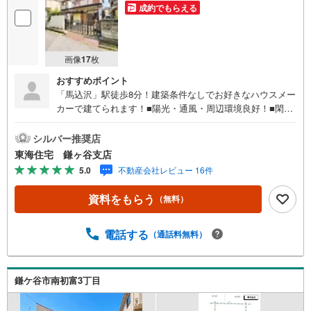
成約でもらえる
画像
17
枚
おすすめポイント
「馬込沢」駅徒歩8分！建築条件なしでお好きなハウスメー
カーで建てられます！■陽光・通風・周辺環境良好！■閑静
な住宅街・周辺交通量少なめ！■お好きなハウスメーカーで
建築可！■更地渡し予定！■住宅ご購入に関する様々なご質
シルバー推奨店
問などお気軽にお問合せください！頭金0円からの住宅購入
東海住宅 鎌ヶ谷支店
をサポート！●自己資金が少ない方・自営業や勤続年数が少
5.0
不動産会社レビュー 16件
なく不安のある方、お借入れのある方等住宅ローン相談実
施中！○○現地見学・ご来店（事前にご予約ください）○○営
資料をもらう
（無料）
業時間/9:30～18:30営業時間中はお電話のお問い合わせが
スムーズです！定休日/火曜日・水曜日所要時間のめやす■
現地物件見学（60分～）■物件探しのご相談（30分～）■資
電話する
（通話料無料）
金計画のご相談（45分～）■不動産売買のポイントと注意
点のご説明（60分～）■その他のご相談（30分～）●ご案内
はお客様のお時間のご都合に合わせて約30分位から可能で
鎌ケ谷市南初富3丁目
す。明るい時間に内見をして詳しいお話は改めて夕方にな
ど臨機応変ご対応させて頂きます。