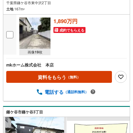
千葉県鎌ケ谷市東中沢2丁目
土地
167m
2
1,890万円
成約でもらえる
画像
19
枚
mkホーム株式会社 本店
資料をもらう
（無料）
電話する
（通話料無料）
鎌ケ谷市鎌ケ谷3丁目