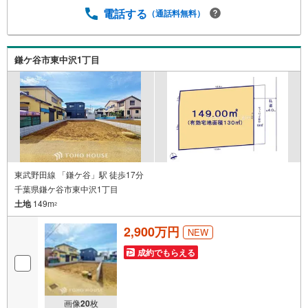
電話する
（通話料無料）
鎌ケ谷市東中沢1丁目
東武野田線 「鎌ケ谷」駅 徒歩17分
千葉県鎌ケ谷市東中沢1丁目
土地
149m
2
2,900万円
NEW
成約でもらえる
画像
20
枚