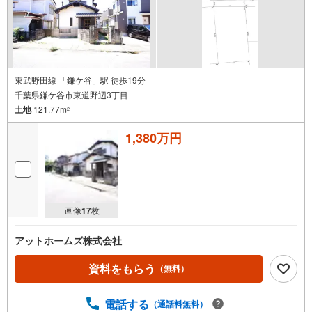
●整形地 ●建築条件無し ●更地渡し
新婚新生活支援事業キャンペーン！対象だと最大60万円助成
※詳細はお問合せください
□■□現地内覧ツアー開催中!!□■□
（※事前に必ずお問い合わせくださいませ）
東武野田線 「鎌ケ谷」駅 徒歩19分
《コース内容（所要時間）》
千葉県鎌ケ谷市東道野辺3丁目
・サクッと内覧コース （30分～）
土地
121.77m
・じっくり内覧コース （60分～）
2
・納得内覧コース （90分～）
・まずは住宅ローン相談から （30分～）
1,380万円
【資料請求無料、お電話でのお問い合わせ無料】
お日にち:時間帯のご指定が可能です!!
平日やお仕事前・後のご内覧もお待ちしております!!
ご希望の日程、お時間をお知らせください。
ご連絡を心よりお待ちしております！
画像
17
枚
アットホームズ株式会社
資料をもらう
（無料）
電話する
（通話料無料）