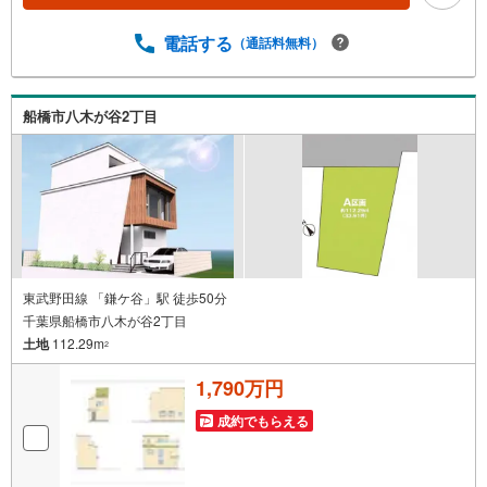
m）・第四中学校（1.2km）●気軽な近さの西ノ砂台に公園
徒歩4分●閑静な住宅□■□現地内覧ツアー開催中!!□■□（※事
電話する
（通話料無料）
前に必ずお問い合わせくださいませ）《コース内容（所要
時間）》・サクッと内覧コース （30分～）・じっくり内
覧コース （60分～）・納得内覧コース （90分
～）・まずは住宅ローン相談（30分～）【資料請求無料、
船橋市八木が谷2丁目
お電話でのお問い合わせ無料】お日にち:時間帯のご指定が
可能平日やお仕事前・後のご内覧もお待ちしております!!ご
希望の日程、お時間をお知らせください。ご連絡を心より
お待ちしております！
東武野田線 「鎌ケ谷」駅 徒歩50分
千葉県船橋市八木が谷2丁目
土地
112.29m
2
1,790万円
成約でもらえる