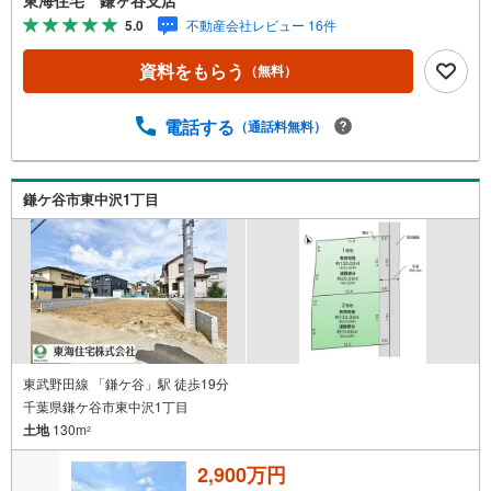
ポート！●自己資金が少ない方・自営業や勤続年数が少なく
5.0
不動産会社レビュー 16件
不安のある方、お借入れのある方等住宅ローン相談実施
中！○○現地見学・ご来店（事前にご予約ください）○○営業
資料をもらう
（無料）
時間/9:30～18:30営業時間中はお電話のお問い合わせがス
ムーズです！定休日/火曜日・水曜日所要時間のめやす■現
地物件見学（60分～）■物件探しのご相談（30分～）■資金
電話する
（通話料無料）
計画のご相談（45分～）■不動産売買のポイントと注意点
のご説明（60分～）■その他のご相談（30分～）●ご案内は
お客様のお時間のご都合に合わせて約30分位から可能で
鎌ケ谷市東中沢1丁目
す。明るい時間に内見をして詳しいお話は改めて夕方にな
ど臨機応変ご対応させて頂きます。
東武野田線 「鎌ケ谷」駅 徒歩19分
千葉県鎌ケ谷市東中沢1丁目
土地
130m
2
2,900万円