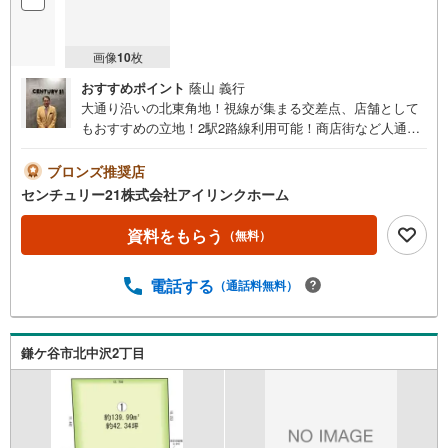
ご希望の日程、お時間をお知らせください。
ご連絡を心よりお待ちしております！
画像
10
枚
おすすめポイント
蔭山 義行
大通り沿いの北東角地！視線が集まる交差点、店舗として
もおすすめの立地！2駅2路線利用可能！商店街など人通り
が多い道のりなので安心「建築条件なし」お好きな間取り
で納得のプランニング資料請求のみ大歓迎！ご案内も即日
ブロンズ推奨店
ご対応可能◆◆～住まい探しなら【アイリンクホーム】に
センチュリー21株式会社アイリンクホーム
お任せください～～おすすめポイント～●整備された歩道付
き●【鎌ヶ谷大仏】駅徒歩13分●【鎌ケ谷】駅徒歩18分●道
資料をもらう
（無料）
野辺小学校徒歩14分・第二中学校徒歩4分●コンビニ徒歩4
分・ドラッグストアー徒歩6分現地案内ツアー開催中！コー
電話する
（通話料無料）
ス内容・サクッとコース 30分～・じっくりコース 60分
～・まずは住宅ローン相談 30分～【資料請求無料、お電
話でのお問い合わせ無料】
鎌ケ谷市北中沢2丁目