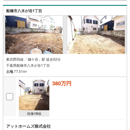
船橋市八木が谷1丁目
東武野田線 「鎌ケ谷」駅 徒歩52分
千葉県船橋市八木が谷1丁目
土地
77.51m
2
380万円
画像
19
枚
アットホームズ株式会社