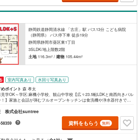
て「収納の小ささ」など、気になる点も包み隠さず掲載。・スマホで内
全物件パノラマ対応 ご自宅からでも室内のサイズ感がリアルに伝わるパ
マ画像を全物件で実施しています。・難しい専門用語は「禁止」です 不
の複雑なルールも、どなたにでも伝わる優しい言葉で丁寧にご説明しま
契約、入居関連など
「正直で、便利で、一番身近」な存在でありたい。 まだ何も決まってい
ても大丈夫です。まずはお茶を飲みに行くような感覚で、あなたの「理想
静岡鉄道静岡清水線 「古庄」駅 バス13分 こども病院
能
（
22
）
らし」を私たちにぶつけてください！どすこい
（静岡県） バス停下車 徒歩19分
静岡県静岡市葵区東1丁目
応
3SLDK/地上階数2階
土地
116.3m
/
建物
105.44m
2
2
ン内見(相談)可
（
89
）
IT重説可
（
30
）
ン対応とは？
室内写真あり
水回り写真あり
る
すめポイント
森 孝太
見学OK～学区:麻機小学校、観山中学校【広々23.5帖LDKと南西向きバル
ー！】家族と会話が弾むフルオープンキッチンは食洗機や浄水器付きで毎
お料理も快適！温かい日光をあびる広いバルコニーは日々の癒し場になり
株式会社suntree
・23.5帖の広々としたLDKにはフルオープンキッチンを採用しておりご
とお話しながらお料理ができます。・南西向きの広いバルコニーを備えて
温かい日光をあびて日々の生活を送ることができます。・長期優良住宅か
資料をもらう
-58359
無料
計住宅性能評価書を取得しておりZEH水準の省エネ性能ラベルも備えてい
。・徒歩約3分で行ける公園が2つありお子様の遊び場やリフレッシュの場
てご活用いただけます。・食器洗浄乾燥機や浄水器などの充実した設備が