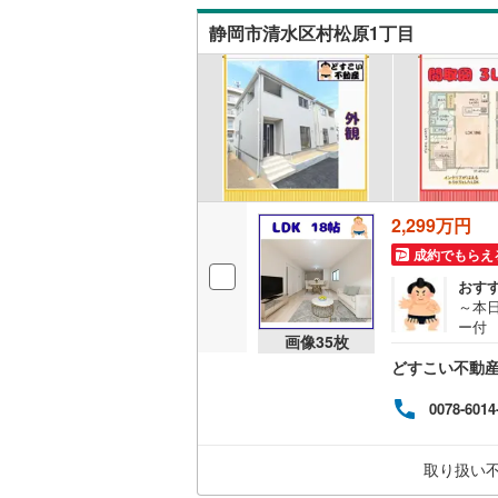
市立
静岡市清水区村松原1丁目
す・
の暮
2,299万円
成約でもらえ
おす
～本日
ー付
画像
35
枚
心 
どすこい不動産 
屋探
は、
てい
0078-6014
にこ
スマ
に伝
取り扱い
止」