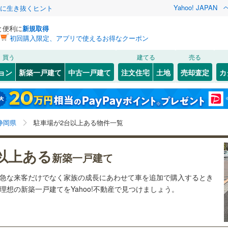
Yahoo! JAPAN
クに生き抜くヒント
と便利に
新規取得
初回購入限定、アプリで使えるお得なクーポン
検索条件を保存しました
買う
建てる
売る
（JR東日本）
(
0
)
伊東線
(
0
)
ョン
新築一戸建て
中古一戸建て
注文住宅
土地
売却査定
カ
この検索条件の新着物件通知は、
マイページ
から設定できます。
0
)
身延線
(
1
)
2
）
オール電化
（
0
）
駿河区
(
34
)
岩手
宮城
秋田
山形
幹線
(
75
)
台以上
（
158
）
ビルトインガレージ
（
0
）
)
静岡県、静岡市、価格未定を含む、建築条件付き土地を
浜名区
(
0
)
神奈川
埼玉
千葉
茨城
静岡県
駐車場が2台以上ある物件一覧
タ付インターホン
防犯カメラ
（
16
）
含む、間取り未定を含む、駐車場2台以上
0
)
伊豆箱根鉄道駿豆線
(
0
)
)
熱海市
(
0
)
長野
富山
石川
福井
線
(
0
)
静岡鉄道静岡清水線
(
137
)
以上ある
新築一戸建て
(
0
)
伊東市
(
0
)
建ち方、日当たり
道井川線
(
0
)
遠州鉄道
(
0
)
閉じる
閉じる
お気に入りリストを見る
お気に入りリストを見る
閉じる
閉じる
岐阜
静岡
三重
ら急な来客だけでなく家族の成長にあわせて車を追加で購入するとき
検索条件を保存する
)
磐田市
(
0
)
以上
（
25
）
角地
（
19
）
想の新築一戸建てをYahoo!不動産で見つけましょう。
マイページ
)
藤枝市
(
0
)
兵庫
京都
滋賀
奈良
17
）
)
下田市
(
0
)