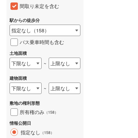
間取り未定を含む
駅からの徒歩分
指定なし
（
158
）
バス乗車時間も含む
土地面積
下限なし
上限なし
~
建物面積
下限なし
上限なし
~
敷地の権利形態
所有権のみ
（
158
）
情報公開日
指定なし
（
158
）