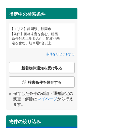
御前崎市
(
0
)
指定中の検索条件
牧之原市
(
0
)
賀茂郡南伊豆町
(
0
)
エリア
静岡県、静岡市
宮崎
鹿児島
沖縄
条件
価格未定を含む、建築
条件付き土地を含む、間取り未
田方郡函南町
(
0
)
定を含む、駐車場2台以上
住宅性能評価付き
（
132
）
駿東郡小山町
(
0
)
条件をリセットする
する
る
周智郡森町
(
0
)
条件をリセットする
条件をリセットする
条件をリセットする
条件をリセットする
条件をリセットする
条件をリセットする
こ
新着物件通知を受け取る
の
検
索
検索条件を保存する
条
件
保存した条件の確認・通知設定の
小学校まで1km以内
（
11
）
で
変更・解除は
マイページ
から行え
通
ます。
知
を
受
物件の絞り込み
間取り変更可能
（
0
）
け