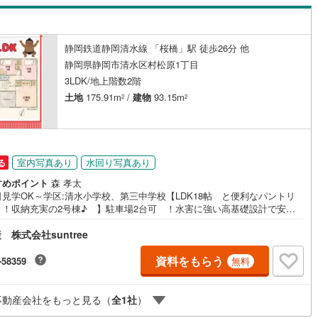
田町こども園まで徒歩6分とお子様の毎日の送り迎えに負担の少ない距離で
耐震性に配慮した強い家の構造を採用しており万が一の災害時にもご家族
らしをサポートいたします
静岡鉄道静岡清水線 「桜橋」駅 徒歩26分 他
静岡県静岡市清水区村松原1丁目
3LDK/地上階数2階
土地
175.91m
/
建物
93.15m
2
2
室内写真あり
水回り写真あり
る
すめポイント
森 孝太
見学OK～学区:清水小学校、第三中学校【LDK18帖 と便利なパントリ
 ！収納充実の2号棟♪ 】駐車場2台可 ！水害に強い高基礎設計で安
。商業施設が近く 、家族の笑顔が広がる明るく快適な住まいです！お部
株式会社suntree
しは、人生の「大一番」。期待と同じくらい不安もありますよね。 当店
お客様の不安を「安心」に変えるために、情報の透明性を何より大切にし
ます。・「都合の悪いこと」も全部見せます 写真は枚数だけでなく内容
資料をもらう
-58359
無料
だわり、あえて「収納の小ささ」など、気になる点も包み隠さず掲載。・
ホで内覧！全物件パノラマ対応 ご自宅からでも室内のサイズ感がリアル
わるパノラマ画像を全物件で実施しています。・難しい専門用語は「禁
不動産会社をもっと見る（
全
1
社
）
です 不動産の複雑なルールも、どなたにでも伝わる優しい言葉で丁寧に