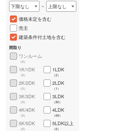
下限なし
上限なし
~
価格未定を含む
売主
建築条件付土地を含む
間取り
ワンルーム
（
0
）
1K/1DK
1LDK
詳しく見る
（
0
）
（
2
）
2K/2DK
2LDK
（
0
）
（
1
）
3K/3DK
3LDK
（
0
）
（
80
）
4K/4DK
4LDK
（
0
）
（
69
）
5K/5DK
5LDK以上
（
0
）
（
6
）