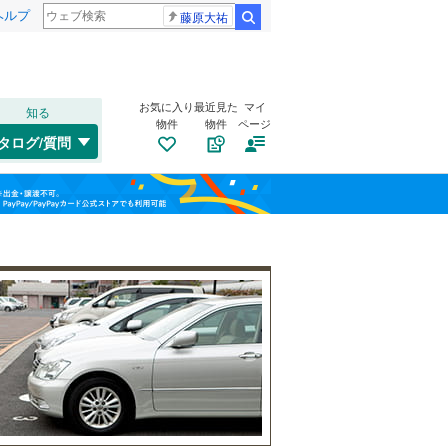
ヘルプ
藤原大祐
検索
お気に入り
最近見た
マイ
知る
物件
物件
ページ
東海道本線（JR東海）
(
136
)
タログ/質問
飯田線
(
0
)
トイレ２か所
（
156
）
清水区
(
53
)
福島
太陽光発電システム
（
34
）
天竜区
(
0
)
栃木
群馬
山梨
天竜浜名湖鉄道
(
0
)
三島市
(
0
)
大井川鐵道大井川本線
(
0
)
島田市
(
0
)
焼津市
(
0
)
南道路
（
23
）
御殿場市
(
0
)
和歌山
裾野市
(
0
)