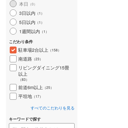
本日
（
0
）
3日以内
（
1
）
5日以内
（
1
）
1週間以内
（
1
）
こだわり条件
駐車場2台以上
（
158
）
南道路
（
23
）
リビングダイニング15畳
以上
（
83
）
前道6m以上
（
25
）
平坦地
（
17
）
すべてのこだわりを見る
キーワードで探す