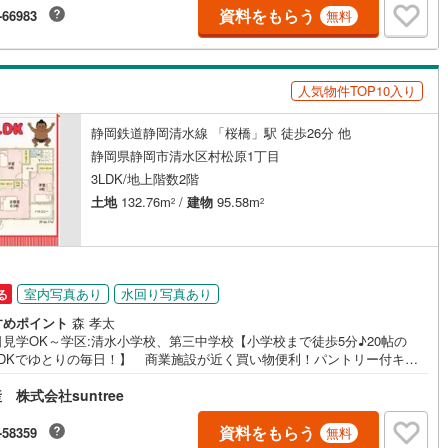
資料をもらう
-66983
無料
け
（
0
）
平屋・1階建て
（
3
）
ルーム（納戸）
人気物件TOP10入り
静岡鉄道静岡清水線 「桜橋」駅 徒歩26分 他
静岡県静岡市清水区村松原1丁目
ッチン
（
0
）
対面キッチン
（
151
）
3LDK/地上階数2階
土地
132.76m
/
建物
95.58m
2
2
機あり
（
146
）
室内写真あり
水回り写真あり
る
庭
すめポイント
森 孝太
見学OK～学区:清水小学校、第三中学校【小学校まで徒歩5分♪20帖の
ッキあり
（
0
）
LDKでゆとりの毎日！】 商業施設が近く買い物便利！パントリー付キッ
や駐車2台可など、暮らしやすさが詰まった住まいです♪お部屋探しは、人
株式会社suntree
「大一番」。期待と同じくらい不安もありますよね。 当店は、お客様の
を「安心」に変えるために、情報の透明性を何より大切にしています。・
合の悪いこと」も全部見せます 写真は枚数だけでなく内容にこだわり、
資料をもらう
-58359
無料
インクローゼット
床下収納
（
90
）