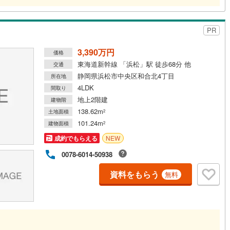
PR
3,390万円
価格
東海道新幹線 「浜松」駅 徒歩68分 他
交通
静岡県浜松市中央区和合北4丁目
所在地
4LDK
間取り
地上2階建
建物階
138.62m
土地面積
2
101.24m
建物面積
2
成約でもらえる
NEW
0078-6014-50938
資料をもらう
無料