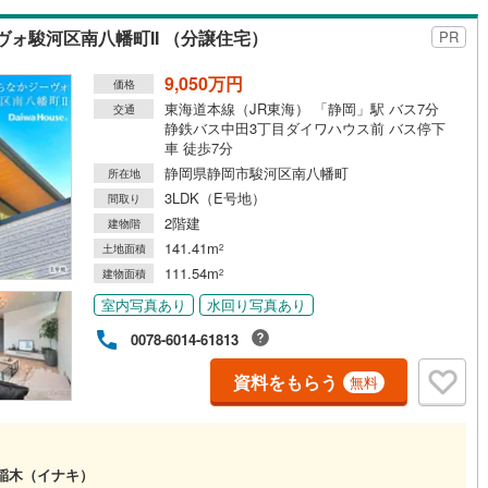
明します。「正直で、便利で、一番身近」な存在でありたい。 まだ何も
っていなくても大丈夫です。まずはお茶を飲みに行くような感覚で、あな
ォ駿河区南八幡町II （分譲住宅）
PR
「理想の暮らし」を私たちにぶつけてください！どすこい
9,050万円
価格
東海道本線（JR東海） 「静岡」駅 バス7分
交通
静鉄バス中田3丁目ダイワハウス前 バス停下
車 徒歩7分
静岡県静岡市駿河区南八幡町
所在地
3LDK（E号地）
間取り
2階建
建物階
141.41m
土地面積
2
111.54m
建物面積
2
室内写真あり
水回り写真あり
0078-6014-61813
資料をもらう
無料
稲木（イナキ）