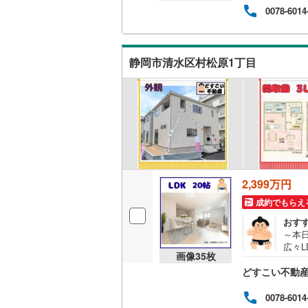
0078-6014
二世帯向
サービス
（
11
）
静岡市清水区村松原1丁目
キッチン
独立型キ
浴室
浴室乾燥
2,399万円
成約でもらえ
バルコニー、
おす
～本日
ウッドデ
広々
画像
35
枚
チン
どすこい不動産 
生の
収納
不安
「都
0078-6014
ウォーク