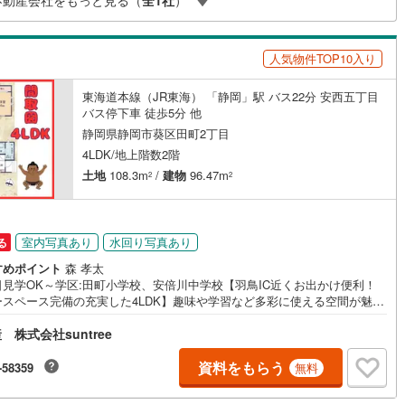
不動産会社をもっと見る（
全
1
社
）
の快適な暮らしをサポートします。
人気物件TOP10入り
東海道本線（JR東海） 「静岡」駅 バス22分 安西五丁目
バス停下車 徒歩5分 他
静岡県静岡市葵区田町2丁目
4LDK/地上階数2階
土地
108.3m
/
建物
96.47m
2
2
室内写真あり
水回り写真あり
る
すめポイント
森 孝太
日見学OK～学区:田町小学校、安倍川中学校【羽鳥IC近くお出かけ便利！
ースペース完備の充実した4LDK】趣味や学習など多彩に使える空間が魅
田町こども園まで徒歩6分と近く子育て世代のご家族も安心して過ごせま
株式会社suntree
・ご家族それぞれのプライベート空間を確保しやすい4LDKの使い勝手の良
取りです・二階部分には多目的に使えるフリースペースを設けており趣味
間や収納など多彩に活用できます・二階の洋室は9帖の広さがあり大きなベ
資料をもらう
-58359
無料
を置いてもゆとりのある主寝室としてご利用いただけます・羽鳥ICへのア
スが良好で休日のお出かけやお車での通勤にも大変便利な立地です・静岡