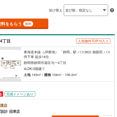
島根
岡山
広島
山口
)
伊豆市
(
0
)
並び替え
ダイニング15畳以上
香川
愛媛
高知
)
伊豆の国市
(
0
)
保存した条件を見る
資料をもらう
無料
伊豆町
(
0
)
賀茂郡河津町
(
0
)
佐賀
長崎
熊本
大分
施工・品質・工法関連
崎町
(
0
)
賀茂郡西伊豆町
(
0
)
4丁目
人気物件TOP10入り
震、制震構造
設計住宅性能評価付き
水町
(
0
)
駿東郡長泉町
(
0
)
（
140
）
東海道本線（JR東海） 「静岡」駅 バス36分 御新田 バス
この条件で検索する
この条件で検索する
この条件で検索する
この条件で検索する
この条件で検索する
この条件で検索する
市区町村以下を選択
市区町村を選択す
駅を選択する
田町
(
0
)
榛原郡川根本町
(
0
)
停下車 徒歩14分
住宅
（
83
）
大規模（総区画数50戸以上）
静岡県静岡市葵区与一4丁目
（
0
）
4LDK/2階建て
土地
143m
/
建物
104m
・106.2m
2
2
2
駅が始発駅
（
0
）
海まで2km以内
（
0
）
完成イメージあり
る
全体
奨店
設計 沼津店
（
10
）
バリアフリー住宅
（
1
）