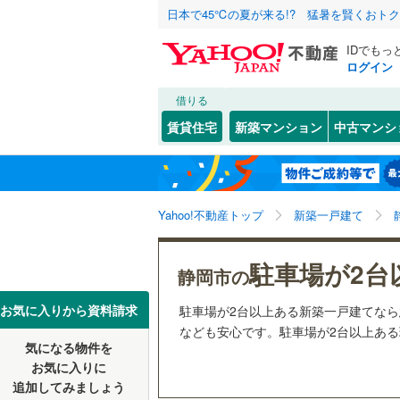
日本で45℃の夏が来る!? 猛暑を賢くおト
IDでもっ
ログイン
借りる
北海道
JR
北海道
東海道本線
こだわり条件
設備
賃貸住宅
新築マンション
中古マンシ
御殿場線
(
床暖房
（
静岡市
葵区
(
71
)
東北
青森
東海道新
駐車場2
浜松市
中央区
(
0
関東
東京
Yahoo!不動産トップ
新築一戸建て
ＴＶモニ
私鉄・その他
伊豆急行
(
（
153
）
静岡県のそのほ
沼津市
(
0
信越・北陸
新潟
岳南鉄道
駐車場が2台
静岡市の
かの地域
富士宮市
配置、向き、
大井川鐵
東海
愛知
お気に入りから資料請求
駐車場が2台以上ある新築一戸建てな
富士市
(
0
前道6m
なども安心です。駐車場が2台以上ある理
気になる物件を
掛川市
(
0
近畿
大阪
平坦地
（
お気に入りに
追加してみましょう
袋井市
(
0