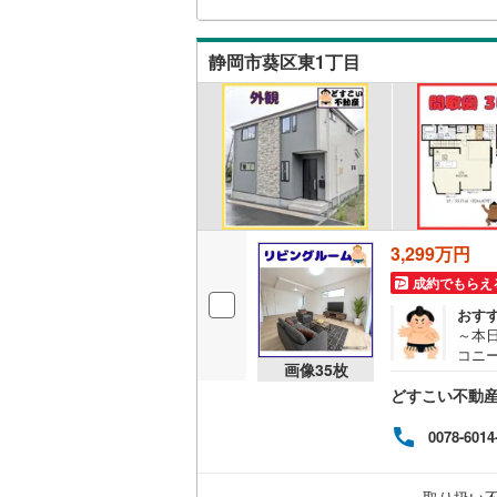
あえ
（
112
）
覧！
ノラ
静岡市葵区東1丁目
動産
販売、価格、
す。
なく
即入居可
の暮
オンライン対
オンライ
3,299万円
オンライ
成約でもらえ
おす
～本日
コニ
画像
35
枚
日の
どすこい不動産 
ます！
家族
おり
0078-6014
つ設
ます
とし