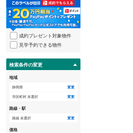
取
3階建て以上
（
11
）
る
・
条
件
を
成約プレゼント対象物件
マ
イ
見学予約できる物件
ペ
ー
ジ
に
検索条件の変更
保
存
地域
す
る
静岡県
変更
市区町村 未選択
変更
路線・駅
路線 未選択
変更
価格