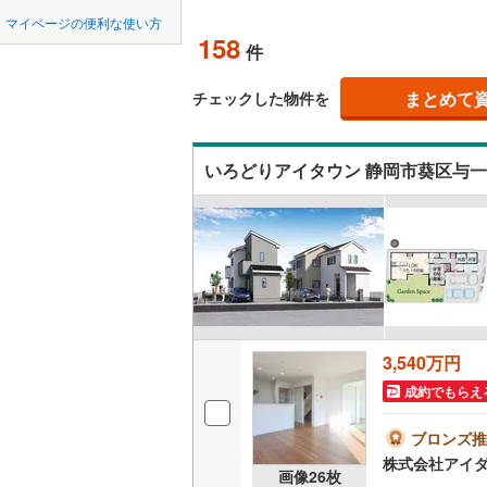
中国
LD
鳥取
マイページの便利な使い方
湖西市
(
0
158
リビング
件
四国
徳島
菊川市
(
0
（
83
）
まとめて
チェックした物件を
賀茂郡東
九州・沖縄
福岡
構造・規模・
賀茂郡松
いろどりアイタウン 静岡市葵区与一
耐震、免
駿東郡清
（
79
）
0
0
0
0
0
0
榛原郡吉
該当物件
該当物件
該当物件
該当物件
該当物件
該当物件
件
件
件
件
件
件
長期優良
立地
3,540万円
最寄りの
成約でもらえ
間取り、居室
ブロンズ推
株式会社アイダ
吹き抜け
画像
26
枚