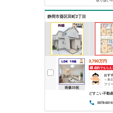
取り扱い
毎日
静岡市葵区田町2丁目
3,790万円
成約でもらえ
おす
～本
フリ
画像
35
枚
力！
どすこい不動産 
す！
い間
の空
0078-6014
ッド
クセ