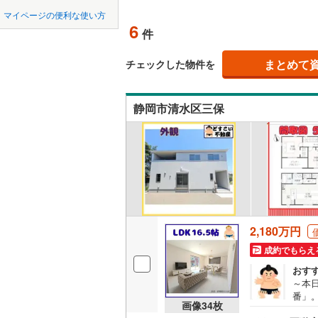
中国
LD
鳥取
マイページの便利な使い方
湖西市
(
0
6
リビング
件
四国
徳島
菊川市
(
0
（
3
）
まとめて
チェックした物件を
賀茂郡東
九州・沖縄
福岡
構造・規模・
賀茂郡松
静岡市清水区三保
耐震、免
駿東郡清
（
3
）
0
0
0
0
0
0
榛原郡吉
該当物件
該当物件
該当物件
該当物件
該当物件
該当物件
件
件
件
件
件
件
長期優良
立地
2,180万円
最寄りの
成約でもらえ
おす
間取り、居室
～本
番」
吹き抜け
画像
34
枚
心」