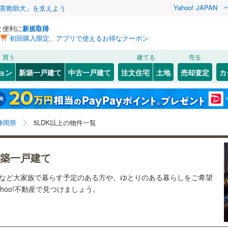
Yahoo! JAPAN
害救助犬」を支えよう
と便利に
新規取得
初回購入限定、アプリで使えるお得なクーポン
検索条件を保存しました
買う
建てる
売る
（JR東日本）
(
0
)
伊東線
(
0
)
ョン
新築一戸建て
中古一戸建て
注文住宅
土地
売却査定
カ
この検索条件の新着物件通知は、
マイページ
から設定できます。
0
)
身延線
(
0
)
0
）
オール電化
（
0
）
駿河区
(
0
)
岩手
宮城
秋田
山形
幹線
(
2
)
台以上
（
6
）
ビルトインガレージ
（
0
）
)
静岡県、静岡市、価格未定を含む、建築条件付き土地を
浜名区
(
0
)
神奈川
埼玉
千葉
茨城
静岡県
5LDK以上の物件一覧
タ付インターホン
防犯カメラ
（
1
）
含む、5LDK以上
0
)
伊豆箱根鉄道駿豆線
(
0
)
)
熱海市
(
0
)
長野
富山
石川
福井
線
(
0
)
静岡鉄道静岡清水線
(
6
)
築一戸建て
(
0
)
伊東市
(
0
)
建ち方、日当たり
道井川線
(
0
)
遠州鉄道
(
0
)
閉じる
閉じる
お気に入りリストを見る
お気に入りリストを見る
閉じる
閉じる
岐阜
静岡
三重
宅など大家族で暮らす予定のある方や、ゆとりのある暮らしをご希望
検索条件を保存する
)
磐田市
(
0
)
以上
（
1
）
角地
（
0
）
hoo!不動産で見つけましょう。
マイページ
)
藤枝市
(
0
)
兵庫
京都
滋賀
奈良
0
）
)
下田市
(
0
)