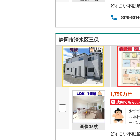
どすこい不動産 
は1
間で
販売、価格、
ん心
0078-6014
効率
即入居可
へ徒
便性
静岡市清水区三保
能評
オンライン対
き渡
2月
オンライ
認いた
オンライ
1,790万円
成約でもらえ
おす
～本
ーバ
画像
35
枚
きま
どすこい不動産 
を超
まる