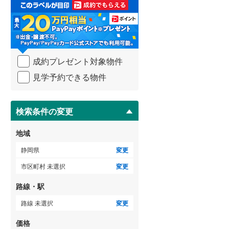
取
3階建て以上
（
1
）
る
・
条
件
を
成約プレゼント対象物件
マ
イ
見学予約できる物件
ペ
ー
ジ
に
検索条件の変更
保
存
地域
す
る
静岡県
変更
市区町村 未選択
変更
路線・駅
路線 未選択
変更
価格