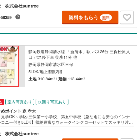
株式会社suntree
6帖の広さがあり、外からの視線が気になりにくいプライバシー性の高い空
す 。・3階には2部屋に面したワイドなバルコニーがあり、お洗濯はもちろ
契約、入居関連など
地よい光や風を取り込めます 。・システムキッチンや浴室換気乾燥機、高
資料をもらう
-58359
無料
給湯器、全窓ペアガラスなど日々の快適を彩る設備が標準装備 。・保育園
能
（
1
）
歩3分、コンビニへ徒歩4分、スーパーへ徒歩8分と、子育て世帯に嬉しい利
の高い周辺環境 。・国が定めた住宅性能表示制度の設計性能評価と建設性
価を取得した、安心の建物品質です 。・地盤保証20年や定期点検など、引
応
し後のアフターサービスも充実しており長く快適に暮らせます 。・2026年
に完成済みの物件のため、実際の暮らしやすさや陽当たりを現地で直接ご確
静岡鉄道静岡清水線 「新清水」駅 バス26分 三保松原入
ン内見(相談)可
（
5
）
IT重説可
（
2
）
だけます 。
口 バス停下車 徒歩11分 他
静岡県静岡市清水区三保
ン対応とは？
5LDK/地上階数2階
土地
310.84m
/
建物
113.44m
2
2
室内写真あり
水回り写真あり
る
すめポイント
森 孝太
日見学OK～学区:三保第一小学校、第五中学校【急な雨にも安心のインナ
ルコニー付き5LDK】収納豊富なウォークインクローゼットでスッキリ片付
す！三保第一小学校まで徒歩5分と毎日の通学にも安心な環境です！・94坪
株式会社suntree
えるゆとりある敷地に建つ部屋数の多い5LDKの間取りです。・ご家族が集
LDKは16帖の広さを確保しており穏やかな家族団らんの時間を過ごせま