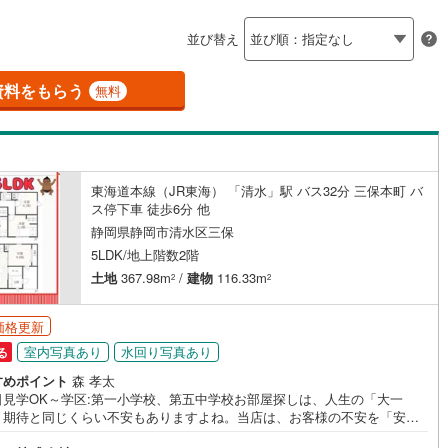
島根
岡山
広島
山口
)
伊豆市
(
0
)
並び替え
ダイニング15畳以上
香川
愛媛
高知
)
伊豆の国市
(
0
)
保存した条件を見る
資料をもらう
無料
伊豆町
(
0
)
賀茂郡河津町
(
0
)
佐賀
長崎
熊本
大分
施工・品質・工法関連
崎町
(
0
)
賀茂郡西伊豆町
(
0
)
震、制震構造
設計住宅性能評価付き
水町
(
0
)
駿東郡長泉町
(
0
)
（
6
）
東海道本線（JR東海） 「清水」駅 バス32分 三保本町 バ
ス停下車 徒歩6分 他
この条件で検索する
この条件で検索する
この条件で検索する
この条件で検索する
この条件で検索する
この条件で検索する
市区町村以下を選択
市区町村を選択す
駅を選択する
田町
(
0
)
榛原郡川根本町
(
0
)
住宅
（
4
）
大規模（総区画数50戸以上）
静岡県静岡市清水区三保
（
0
）
5LDK/地上階数2階
土地
367.98m
/
建物
116.33m
2
2
価格更新
駅が始発駅
（
0
）
海まで2km以内
（
0
）
室内写真あり
水回り写真あり
る
すめポイント
森 孝太
全体
日見学OK～学区:第一小学校、第五中学校お部屋探しは、人生の「大一
。期待と同じくらい不安もありますよね。当店は、お客様の不安を「安
（
0
）
バリアフリー住宅
（
0
）
に変えるために、情報の透明性を何より大切にしています。・「都合の悪