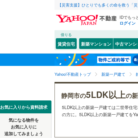
【災害支援】ひとりでも多くの命を救う「災
IDでもっ
ログイン
借りる
北海道
JR
北海道
東海道本線
こだわり条件
設備
賃貸住宅
新築マンション
中古マンシ
御殿場線
(
床暖房
（
静岡市
葵区
(
4
)
東北
青森
東海道新
駐車場2
浜松市
中央区
(
0
関東
東京
Yahoo!不動産トップ
新築一戸建て
ＴＶモニ
私鉄・その他
伊豆急行
(
（
6
）
静岡県のそのほ
沼津市
(
0
信越・北陸
新潟
岳南鉄道
5LDK以上
静岡市の
の新
かの地域
富士宮市
配置、向き、
大井川鐵
東海
愛知
お気に入りから資料請求
5LDK以上の新築一戸建ては二世帯住
富士市
(
0
前道6m
の方に。5LDK以上の新築一戸建てをYa
気になる物件を
掛川市
(
0
近畿
大阪
平坦地
（
お気に入りに
追加してみましょう
袋井市
(
0