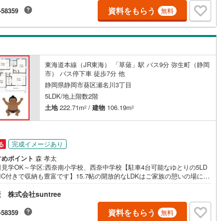
3台分確保しており、お車を複数台所有される方やご友人の来客時にも安心
。・ご家族が集うLDKは18帖以上の広さを確保し、隣接する6帖の和室を開
資料をもらう
-58359
無料
ればお子様がのびのび遊べる大空間となります。・ウォークインクローゼ
やシューズクロークをはじめ全居室に収納を完備しており、お部屋をすっ
と保てる5LDKの間取りです。・太陽光発電システムとエネファームを搭載
月々の光熱費を抑える環境にも家計にも配慮した住まいを実現していま
・食器洗乾燥機付きの対面式キッチンや1坪以上のゆったりとした浴室な
日々の家事負担を軽減する実用的な設備を備えています。
東海道本線（JR東海） 「草薙」駅 バス9分 弥生町（静岡
市） バス停下車 徒歩7分 他
静岡県静岡市葵区瀬名川3丁目
5LDK/地上階数2階
土地
222.71m
/
建物
106.19m
2
2
完成イメージあり
る
すめポイント
森 孝太
見学OK～学区:西奈南小学校、西奈中学校【駐車4台可能なゆとりの5LD
IC付きで収納も豊富です】15.7帖の開放的なLDKはご家族の憩いの場にぴ
り！お子様の遊び場にもなる洋室も完備しています！・長期優良住宅認定
株式会社suntree
で耐震等級などの住宅性能表示制度において 等級を取得しています。・土
は66.71坪とゆとりがあり駐車は4台可能です。・15.7帖のLDKは心地よ
々とした開放的な空間です。・ゆとりある5LDKプランを採用しており1階
資料をもらう
-58359
無料
3帖の洋室はお子さまの遊び場に最適です。・収納豊富なウォークインクロー