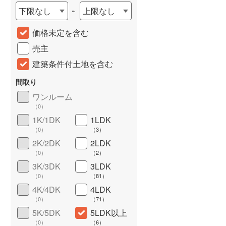
下限なし
上限なし
~
価格未定を含む
売主
建築条件付土地を含む
間取り
ワンルーム
（
0
）
詳しく見る
1K/1DK
1LDK
（
0
）
（
3
）
2K/2DK
2LDK
（
0
）
（
2
）
3K/3DK
3LDK
（
0
）
（
81
）
4K/4DK
4LDK
（
0
）
（
71
）
5K/5DK
5LDK以上
（
0
）
（
6
）