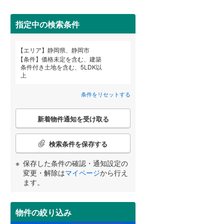
御前崎市
(
0
)
指定中の検索条件
牧之原市
(
0
)
賀茂郡南伊豆町
(
0
)
エリア
静岡県、静岡市
宮崎
鹿児島
沖縄
条件
価格未定を含む、建築
条件付き土地を含む、5LDK以
田方郡函南町
(
0
)
上
住宅性能評価付き
（
6
）
駿東郡小山町
(
0
)
条件をリセットする
する
る
周智郡森町
(
0
)
条件をリセットする
条件をリセットする
条件をリセットする
条件をリセットする
条件をリセットする
条件をリセットする
こ
新着物件通知を受け取る
の
検
索
検索条件を保存する
条
件
保存した条件の確認・通知設定の
小学校まで1km以内
（
1
）
で
変更・解除は
マイページ
から行え
通
ます。
知
を
受
物件の絞り込み
間取り変更可能
（
0
）
け