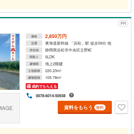
PR
2,850万円
価格
東海道新幹線 「浜松」駅 徒歩59分 他
交通
静岡県浜松市中央区立野町
所在地
5LDK
間取り
地上2階建
建物階
220.23m
土地面積
2
105.78m
建物面積
2
成約でもらえる
0078-6014-50938
資料をもらう
無料