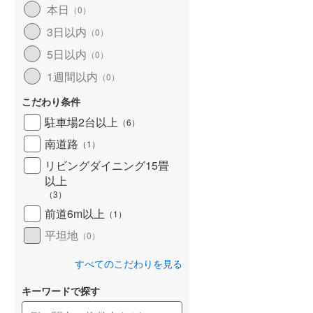
本日
（
0
）
3日以内
（
0
）
5日以内
（
0
）
1週間以内
（
0
）
こだわり条件
駐車場2台以上
（
6
）
南道路
（
1
）
リビングダイニング15畳
以上
（
3
）
前道6m以上
（
1
）
平坦地
（
0
）
すべてのこだわりを見る
キーワードで探す