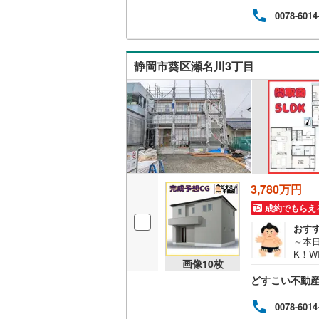
スは
です
0078-6014
放す
ット
きり
静岡市葵区瀬名川3丁目
し、
す。
ど、
3,780万円
成約でもらえ
おす
～本日
K！W
画像
10
枚
った
どすこい不動産 
物件
地面積
い広
0078-6014
4.