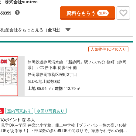
株式会社suntree
と」も全部見せます 写真は枚数だけでなく内容にこだわり、あえて「収納
け
（
0
）
平屋・1階建て
（
1
）
ささ」など、気になる点も包み隠さず掲載。・スマホで内覧！全物件パノ
対応 ご自宅からでも室内のサイズ感がリアルに伝わるパノラマ画像を全物
資料をもらう
-58359
無料
ルーム（納戸）
（
0
）
実施しています。・難しい専門用語は「禁止」です 不動産の複雑なルール
どなたにでも伝わる優しい言葉で丁寧にご説明します。「正直で、便利
一番身近」な存在でありたい。 まだ何も決まっていなくても大丈夫です。
不動産会社をもっと見る（
全
1
社
）
はお茶を飲みに行くような感覚で、あなたの「理想の暮らし」を私たちに
けてください！どすこい
ッチン
（
0
）
対面キッチン
（
6
）
人気物件TOP10入り
静岡鉄道静岡清水線 「新静岡」駅 バス19分 桜町（静岡
県） バス停下車 徒歩4分 他
機あり
（
6
）
静岡県静岡市葵区桜町2丁目
5LDK/地上階数3階
庭
土地
85.94m
/
建物
112.79m
2
2
ッキあり
（
0
）
室内写真あり
水回り写真あり
る
すめポイント
森 孝太
日見学OK～学区:井宮北小学校、籠上中学校【プライバシー性の高い16帖
インクローゼット
床下収納
（
3
）
LDKがある家！】・部屋数の多い5LDKの間取りで、家族それぞれの個室
レワーク、趣味の部屋もしっかり確保できます 。・2階に配置されたLDK