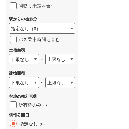
間取り未定を含む
駅からの徒歩分
指定なし
（
6
）
バス乗車時間も含む
土地面積
下限なし
上限なし
~
建物面積
下限なし
上限なし
~
敷地の権利形態
所有権のみ
（
6
）
情報公開日
指定なし
（
6
）