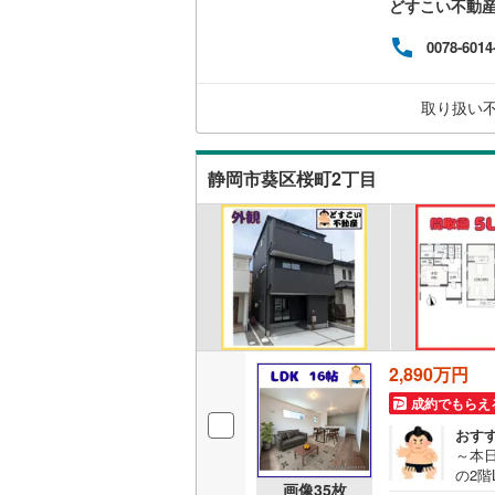
どすこい不動産 
いこ
二世帯向
の小
ラマ
0078-6014
サービス
件で
も、
で、
取り扱い
キッチン
まず
ぶつ
独立型キ
静岡市葵区桜町2丁目
浴室
浴室乾燥
バルコニー、
ウッドデ
2,890万円
成約でもらえ
収納
おす
～本
ウォーク
の2階
（
5
）
画像
35
枚
やテ