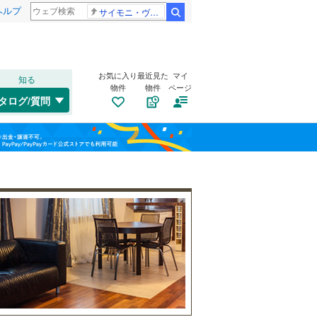
ヘルプ
サイモニ・ヴニランギ 死去
検索
お気に入り
最近見た
マイ
知る
物件
物件
ページ
東海道本線（JR東海）
(
6
)
タログ/質問
飯田線
(
0
)
トイレ２か所
（
6
）
清水区
(
2
)
福島
太陽光発電システム
（
1
）
天竜区
(
0
)
栃木
群馬
山梨
天竜浜名湖鉄道
(
0
)
三島市
(
0
)
大井川鐵道大井川本線
(
0
)
島田市
(
0
)
焼津市
(
0
)
南道路
（
1
）
御殿場市
(
0
)
和歌山
裾野市
(
0
)