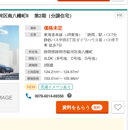
トをはじめ各居室の収納や床下収納を備えています。・浴室換気乾燥機や
器内蔵キッチン水栓などの標準装備が毎日の暮らしをサポートします。・
区南八幡町II 第2期（分譲住宅）
ストップ静岡瀬名川店へ徒歩6分杏林堂薬局瀬名川店へ徒歩10分と生活利便
PR
高い環境です。・フラット35Sが利用可能となっております。
価格未定
価格
東海道本線（JR東海） 「静岡」駅 バス7分
交通
静鉄バス中田3丁目ダイワハウス前 バス停下
車 徒歩7分
静岡県静岡市駿河区南八幡町
所在地
3LDK（B号地、C号地、G号地）
間取り
2階建
建物階
124.21m
～124.67m
土地面積
2
2
103.01m
～105.66m
建物面積
2
2
完成イメージあり
NEW
0078-6014-69358
資料をもらう
無料