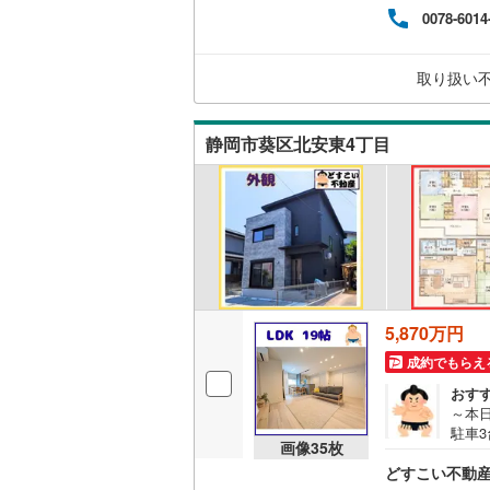
す。
0078-6014
す。
際に
住ま
取り扱い
暮ら
保し
で徒
静岡市葵区北安東4丁目
5,870万円
成約でもらえ
おす
～本
駐車3
画像
35
枚
日の
どすこい不動産 
設が