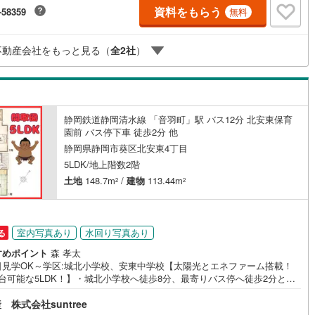
・大容量のウォークインクローゼットを備え住空間をすっきりと保てま
資料をもらう
-58359
無料
・急な天候の変化にも心強いインナーバルコニーを採用しておりお洗濯の
も安心です。・税制面の優遇が期待できる長期優良住宅認定物件で安心の
いを実現します。・浴室換気乾燥機や浄水器内蔵キッチン水栓など日々の
不動産会社をもっと見る（
全
2
社
）
しを快適にする設備が標準装備されています。・カースペースは4台分を確
ておりご夫婦でお車をお持ちのご家庭にも便利です。・三保第一小学校ま
歩5分第五中学校へ徒歩4分と毎日の通学負担が少ない好立地です。
静岡鉄道静岡清水線 「音羽町」駅 バス12分 北安東保育
園前 バス停下車 徒歩2分 他
静岡県静岡市葵区北安東4丁目
5LDK/地上階数2階
土地
148.7m
/
建物
113.44m
2
2
室内写真あり
水回り写真あり
る
すめポイント
森 孝太
日見学OK～学区:城北小学校、安東中学校【太陽光とエネファーム搭載！
台可能な5LDK！】・城北小学校へ徒歩8分、最寄りバス停へ徒歩2分と毎
通勤や通学に便利な立地です。・スーパーやドラッグストアのお買い物施
株式会社suntree
徒歩10分圏内に揃い、ご家族の日常生活をサポートします。・駐車スペー