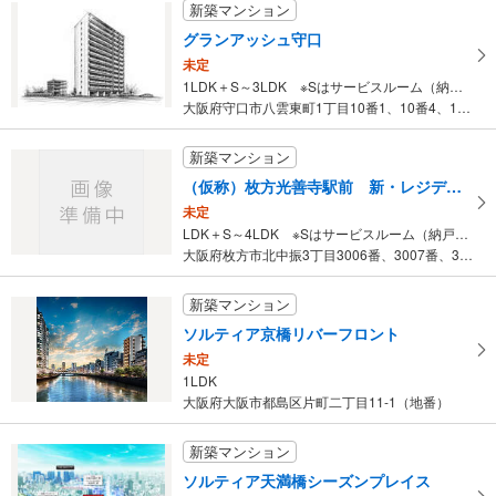
新築マンション
建物面積 -
京阪交野線 「星ケ丘」駅 徒歩9分
グランアッシュ守口
未定
1LDK＋S～3LDK ※Sはサービスルーム（納戸）です。
大阪府守口市八雲東町1丁目10番1、10番4、18番の一部（地番）
新築マンション
（仮称）枚方光善寺駅前 新・レジデンスプロジェクト
未定
LDK＋S～4LDK ※Sはサービスルーム（納戸）です。
大阪府枚方市北中振3丁目3006番、3007番、3008番、30…
新築マンション
ソルティア京橋リバーフロント
未定
1LDK
大阪府大阪市都島区片町二丁目11-1（地番）
新築マンション
ソルティア天満橋シーズンプレイス