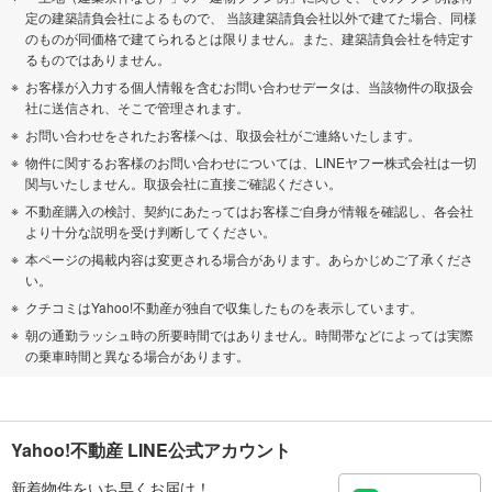
定の建築請負会社によるもので、 当該建築請負会社以外で建てた場合、同様
のものが同価格で建てられるとは限りません。また、建築請負会社を特定す
るものではありません。
お客様が入力する個人情報を含むお問い合わせデータは、当該物件の取扱会
社に送信され、そこで管理されます。
お問い合わせをされたお客様へは、取扱会社がご連絡いたします。
物件に関するお客様のお問い合わせについては、LINEヤフー株式会社は一切
関与いたしません。取扱会社に直接ご確認ください。
不動産購入の検討、契約にあたってはお客様ご自身が情報を確認し、各会社
より十分な説明を受け判断してください。
本ページの掲載内容は変更される場合があります。あらかじめご了承くださ
い。
クチコミはYahoo!不動産が独自で収集したものを表示しています。
朝の通勤ラッシュ時の所要時間ではありません。時間帯などによっては実際
の乗車時間と異なる場合があります。
Yahoo!不動産 LINE公式アカウント
新着物件をいち早くお届け！