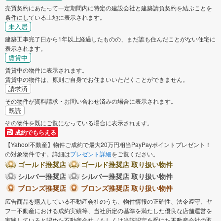
売買契約にあたって一定期間内に特定の建設会社と建築請負契約を結ぶことを
条件にしている土地に表示されます。
未入居
建築工事完了日から1年以上経過したものの、まだ誰も住んだことがない住宅に
表示されます。
賃貸中
賃貸中の物件に表示されます。
賃貸中の物件は、原則ご自身でお住まいいただくことができません。
請求済
その物件が資料請求・お問い合わせ済みの場合に表示されます。
既読
その物件を既にご覧になっている場合に表示されます。
成約でもらえる
【Yahoo!不動産】物件ご成約で最大20万円相当PayPayポイントプレゼント！
の対象物件です。詳細は
プレゼント詳細
をご覧ください。
ゴールド推奨店
ゴールド推奨店 取り扱い物件
シルバー推奨店
シルバー推奨店 取り扱い物件
ブロンズ推奨店
ブロンズ推奨店 取り扱い物件
広告商品を購入している不動産会社のうち、物件情報の正確性、法令遵守、ヤ
フー不動産における成約実績等、当社所定の基準を満たした優良な店舗運営を
実践していると認めた不動産会社（もしくは当該認定を受けた不動産会社の取