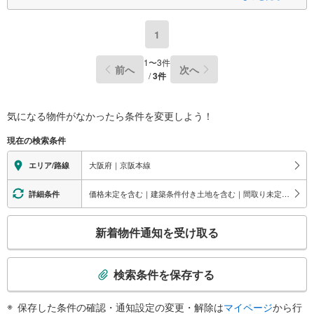
【弊社の特徴】
■店舗裏手に駐車場をご用意しております。ご利用ください。
■キッズスペースもございます。小さなお子様がいらっしゃるご家庭もお気
1
軽にご来場ください！
【営業日】定休日はございません。火曜日・水曜日も営業しております。
【時間】10:00～19:00 ※左記時間はお電話が繋がりやすくなっておりま
1
〜
3
件
前へ
次へ
す。
/
3
件
■リフォーム担当、ローン担当が居ますので、何でも気軽にご相談くださ
い！
■リフォーム担当と一緒に現地見学を行い、その場でリフォームのご提案等
をさせていただきます！
気になる物件がなかったら
条件を変更しよう！
■弊社独自の物件管理システム、Willing-Naviで、お客様にぴったりの物件
のご紹介が可能です！
現在の検索条件
■物件管理システムを使えば、ネットに掲載されていない物件のご紹介がで
きます！
大阪府｜京阪本線
エリア/路線
■弊社は阪神間北摂に12店舗（神戸市～高槻市・島本町・大阪市）がござい
ます。全域にて物件のご紹介・ご案内が可能です。
価格未定を含む｜建築条件付き土地を含む｜間取り未定を含む｜独立型キッチン
詳細条件
こ
新着物件通知を受け取る
の
検
索
検索条件を保存する
条
件
保存した条件の確認・通知設定の変更・解除は
マイページ
から行