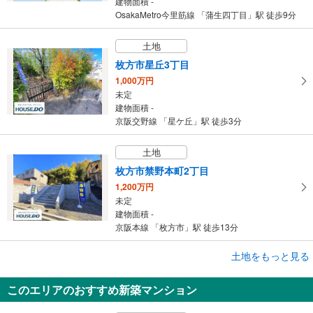
建物面積 -
OsakaMetro今里筋線 「蒲生四丁目」駅 徒歩9分
土地
枚方市星丘3丁目
1,000万円
未定
建物面積 -
京阪交野線 「星ケ丘」駅 徒歩3分
土地
枚方市禁野本町2丁目
1,200万円
未定
建物面積 -
京阪本線 「枚方市」駅 徒歩13分
土地をもっと見る
土地
枚方市星丘2丁目
このエリアのおすすめ新築マンション
300万円
未定