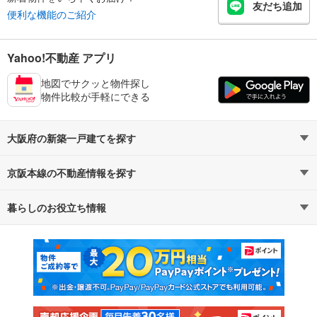
友だち追加
便利な機能のご紹介
Yahoo!不動産 アプリ
地図でサクッと物件探し
物件比較が手軽にできる
大阪府の新築一戸建てを探す
京阪本線の不動産情報を探す
路線・駅から探す
地域から探す
暮らしのお役立ち情報
不動産・住宅
賃貸住宅
通勤・通学時間から探す
地図から探す
マンションカタログ
教えて！住まいの先生
新築マンション
中古マンション
新築一戸建て
中古一戸建て