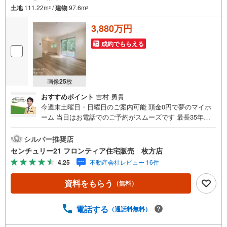
土地
111.22m
/
建物
97.6m
2
2
3,880万円
成約でもらえる
画像
25
枚
おすすめポイント
吉村 勇貴
今週末土曜日・日曜日のご案内可能 頭金0円で夢のマイホ
ーム 当日はお電話でのご予約がスムーズです 最長35年の
定期点検・長期保証で安心 立地・京阪電気鉄道京阪線「樟
葉駅」バス5分・バス「丸尾停」歩5分（400m）・樟葉北小
シルバー推奨店
学校歩6分（480m）・楠葉中学校歩7分（500m） 特徴・住
センチュリー21 フロンティア住宅販売 枚方店
宅性能評価5分野7項目で最も高い等級取得を標準化！最長3
4.25
不動産会社レビュー 16件
5年の定期点検・長期保証で安心・ウォークインクローゼッ
ト/両面道路/南東向きバルコニーにつき陽当り・通風良好
資料をもらう
（無料）
弊社が選ばれる理由 1.お金の扱い方のプロ、ファイナンシ
ャルプランナーが資金計画をサポート！2.買い替えなどに
も対応できる売却専門チームあり！3.たくさんの銀行と繋
電話する
（通話料無料）
がりがあるため、最も低金利になるように審査が可能！4.