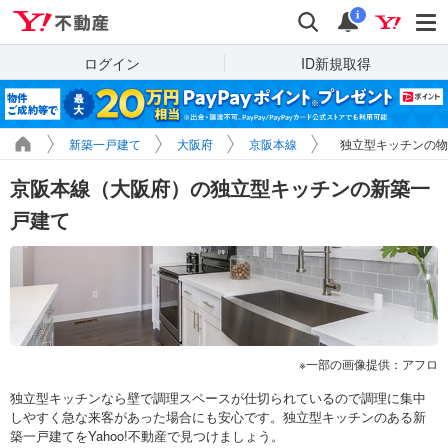
Yahoo!不動産
検索
通知
i
ログイン
ID新規取得
新築一戸建て
大阪府
京阪本線
独立型キッチンの物
京阪本線（大阪府）の独立型キッチンの新築一
戸建て
一部の画像提供：アフロ
独立型キッチンなら壁で調理スペースが仕切られているので調理に集中
しやすく急な来客があった場合にも安心です。独立型キッチンのある新
築一戸建てをYahoo!不動産で見つけましょう。