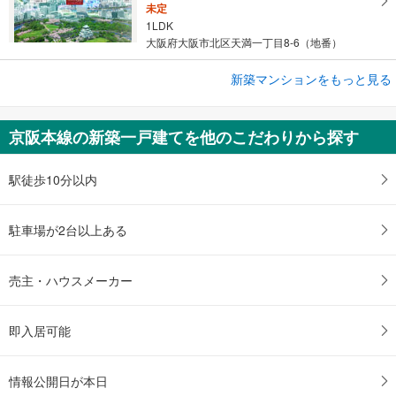
未定
1LDK
大阪府大阪市北区天満一丁目8-6（地番）
新築マンションをもっと見る
新築マンション
シティタワー古川橋
4,800万円～8,700万円
京阪本線の新築一戸建てを他のこだわりから探す
2LDK～3LDK
大阪府門真市幸福町2024番3（地番）、門真市幸福東土地区画整理…
駅徒歩10分以内
駐車場が2台以上ある
売主・ハウスメーカー
即入居可能
情報公開日が本日