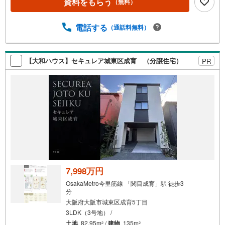
資料をもらう
（無料）
お電話が繋がりやすくなっております。 ■リフォーム担
当、ローン担当が居ますので、何でも気軽にご相談くださ
い！ ■リフォーム担当と一緒に現地見学を行い、その場で
電話する
（通話料無料）
リフォームのご提案等をさせていただきます！ ■弊社独自
の物件管理システム、Willing-Naviで、お客様にぴったりの
物件のご紹介が可能です！ ■物件管理システムを使えば、
【大和ハウス】セキュレア城東区成育 （分譲住宅）
PR
ネットに掲載されていない物件のご紹介ができます！ ■弊
社は阪神間北摂に12店舗（神戸市～高槻市・島本町・大阪
市）がございます。全域にて物件のご紹介・ご案内が可能
です。
7,998万円
OsakaMetro今里筋線 「関目成育」駅 徒歩3
分
大阪府大阪市城東区成育5丁目
3LDK（3号地） /
土地
82.95m
/
建物
135m
2
2