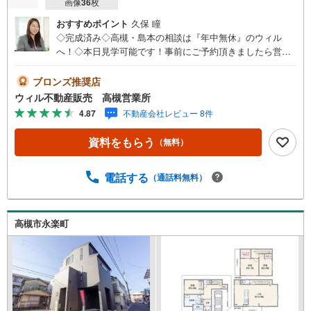
画像
36
枚
おすすめポイント
久保 瞳
◇完成済み◇高槻・島本の相談は『年中無休』のウィル
へ！◇本日見学可能です！事前にご予約頂きましたら営業
時間外でのご案内も対応致します。ご相談下さい。 ■弊社
の特徴について・店舗裏手に駐車場をご用意しておりま
ブロンズ推奨店
す。ご利用ください。・キッズスペースもございます。小
ウィル不動産販売 高槻営業所
さなお子様がいらっしゃるご家庭もお気軽にご来場くださ
4.87
不動産会社レビュー 8件
い！【営業日】定休日はございません。水曜日も営業して
おります。【営業時間】10:00～19:00※上記時間はお電話が
資料をもらう
（無料）
繋がりやすくなっております。・リフォーム、ローンの専
門担当がおりますので、何でも気軽にご相談いただけま
す！・その他、弊社独自の物件管理システム「Willing-Nav
電話する
（通話料無料）
i」で、お客様にぴったりの物件のご紹介が可能！・物件管
理システムを使えば、ネットに掲載されていない物件のご
紹介ができます。お問合せください！
高槻市永楽町