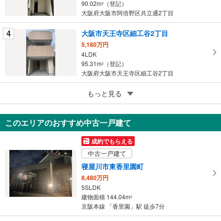
90.02m
（登記）
2
る
大阪府大阪市阿倍野区共立通2丁目
4
大阪市天王寺区細工谷2丁目
5,180万円
4LDK
95.31m
（登記）
2
大阪府大阪市天王寺区細工谷2丁目
5
もっと見る
成約でもらえる
大阪市淀川区野中南1丁目
6,390万円
このエリアのおすすめ中古一戸建て
4LDK
98.95m
（実測）
2
成約でもらえる
大阪府大阪市淀川区野中南1丁目
中古一戸建て
寝屋川市東香里園町
8,480万円
5SLDK
建物面積 144.04m
2
京阪本線 「香里園」駅 徒歩7分