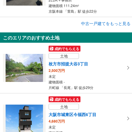
建物面積 111.24m
2
京阪本線 「萱島」駅 徒歩22分
成約でもらえる
中古一戸建てをもっと見る
中古一戸建て
このエリアのおすすめ土地
門真市北岸和田2丁目
1,680万円
成約でもらえる
4DK
土地
建物面積 98.4m
2
京阪本線 「萱島」駅 徒歩24分
枚方市招提大谷3丁目
2,500万円
未定
建物面積 -
片町線 「長尾」駅 徒歩29分
成約でもらえる
土地
大阪市城東区今福西6丁目
4,680万円
未定