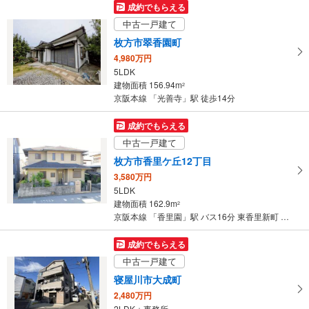
成約でもらえる
中古一戸建て
枚方市翠香園町
4,980万円
5LDK
建物面積 156.94m
2
京阪本線 「光善寺」駅 徒歩14分
成約でもらえる
中古一戸建て
枚方市香里ケ丘12丁目
3,580万円
5LDK
建物面積 162.9m
2
京阪本線 「香里園」駅 バス16分 東香里新町 バス停下車 徒歩7分
成約でもらえる
中古一戸建て
寝屋川市大成町
2,480万円
2LDK＋事務所