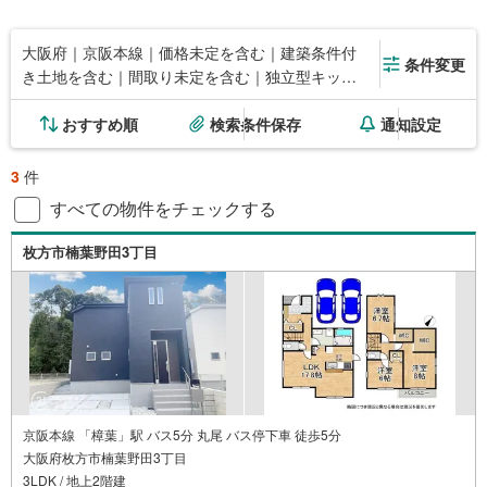
大阪府｜京阪本線｜価格未定を含む｜建築条件付
条件変更
き土地を含む｜間取り未定を含む｜独立型キッチ
ン
おすすめ順
検索条件保存
通知設定
3
件
すべての物件をチェックする
枚方市楠葉野田3丁目
京阪本線 「樟葉」駅 バス5分 丸尾 バス停下車 徒歩5分
大阪府枚方市楠葉野田3丁目
3LDK / 地上2階建