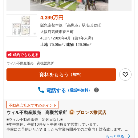
4,399万円
阪急京都本線 「高槻市」駅 徒歩23分
大阪府高槻市春日町
4LDK / 2026年4月（築1年未満）
土地
75.05m
/
建物
126.06m
2
2
成約でもらえる
ウィル不動産販売 高槻営業所
資料をもらう
（無料）
電話する
（通話料無料）
不動産会社おすすめポイント
ウィル不動産販売 高槻営業所
ブロンズ推奨店
■ウィル不動産販売 定休日なし■
■年中無休。午前10時から午後7時まで営業しています。
事前にご予約いただきましたら営業時間外でのご案内も対応致します。ご
相談ください。
もっと見る