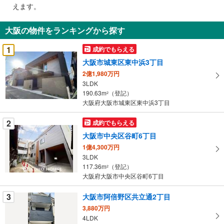
で
えます。
通
知
大阪の物件をランキングから探す
を
受
1
成約でもらえる
け
大阪市城東区東中浜3丁目
取
2億1,980万円
る
3LDK
・
190.63m
（登記）
2
条
大阪府大阪市城東区東中浜3丁目
件
を
2
成約でもらえる
マ
大阪市中央区谷町6丁目
イ
1億4,300万円
ペ
3LDK
ー
117.36m
（登記）
2
大阪府大阪市中央区谷町6丁目
ジ
に
3
大阪市阿倍野区共立通2丁目
保
3,880万円
存
4LDK
す