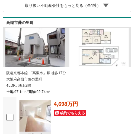
物件のお引渡し後に必要になったお家のリフォームも弊社
取り扱い不動産会社をもっと見る（
全
1
社
）
のリフォームプランナーがご提案！5.定期的にご連絡を繋
ぎ、有事の際に迅速にサポートいたします弊社は専門家同
士が連携をとっているため、より多くの知見がございま
高槻市藤の里町
す。お気軽にお問合せください！
阪急京都本線 「高槻市」駅 徒歩17分
大阪府高槻市藤の里町
4LDK / 地上2階
土地
97.1m
/
建物
92.74m
2
2
4,698万円
成約でもらえる