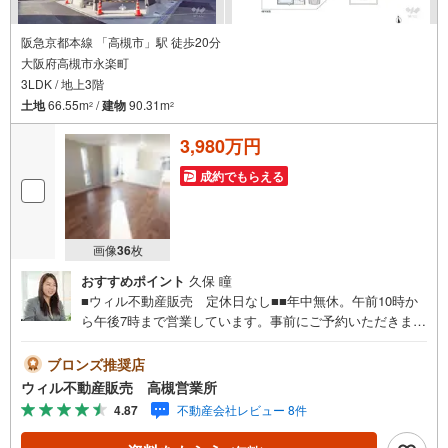
阪急京都本線 「高槻市」駅 徒歩20分
大阪府高槻市永楽町
3LDK / 地上3階
土地
66.55m
/
建物
90.31m
2
2
3,980万円
成約でもらえる
画像
36
枚
おすすめポイント
久保 瞳
■ウィル不動産販売 定休日なし■■年中無休。午前10時か
ら午後7時まで営業しています。事前にご予約いただきまし
たら営業時間外でのご案内も対応致します。ご相談くださ
い。 【弊社の特徴】 ■店舗裏手に駐車場をご用意しており
ブロンズ推奨店
ます。ご利用ください。 ■キッズスペースもございます。
ウィル不動産販売 高槻営業所
小さなお子様がいらっしゃるご家庭もお気軽にご来場くだ
4.87
不動産会社レビュー 8件
さい！ 【営業日】定休日はございません。火曜日・水曜日
も営業しております。 【時間】10:00～19:00 ※左記時間は