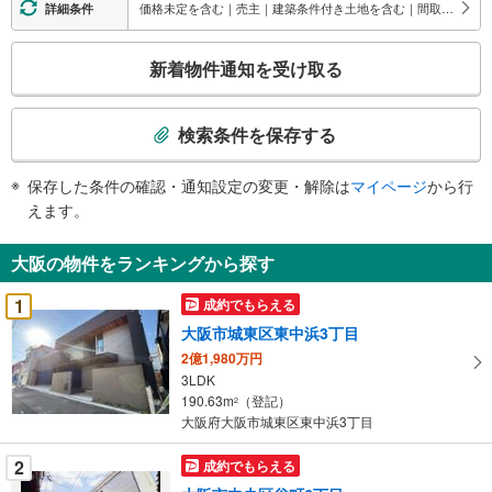
価格未定を含む｜売主｜建築条件付き土地を含む｜間取り未定を含む
詳細条件
こ
新着物件通知を受け取る
の
検
索
検索条件を保存する
条
件
保存した条件の確認・通知設定の変更・解除は
マイページ
から行
で
えます。
通
知
大阪の物件をランキングから探す
を
受
1
成約でもらえる
け
大阪市城東区東中浜3丁目
取
2億1,980万円
る
3LDK
・
190.63m
（登記）
2
条
大阪府大阪市城東区東中浜3丁目
件
を
2
成約でもらえる
マ