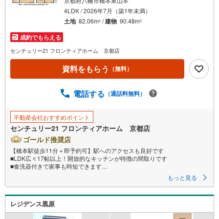
京都府八幡市橋本東山本
4LDK / 2026年7月（築1年未満）
土地
82.06m
/
建物
90.48m
2
2
成約でもらえる
センチュリー21 フロンティアホーム 京都店
資料をもらう
（無料）
電話する
（通話料無料）
不動産会社おすすめポイント
センチュリー21 フロンティアホーム 京都店
ゴールド推奨店
【橋本駅徒歩11分＋即予約可】駅へのアクセスも良好です
■LDK広々17帖以上！開放的なキッチンが特徴の間取りです
■食洗器付きで家事も時短できます
■広々としたSICはレジャー用品も楽に収納できます
もっと見る
特徴
・浴室乾燥暖房機能付き！寒い冬も快適なバスタイムをお送りいただけま
レジデンス黒原
す
・ロフト付きで子供の遊び場としても収納としても大活躍！季節ものやレ