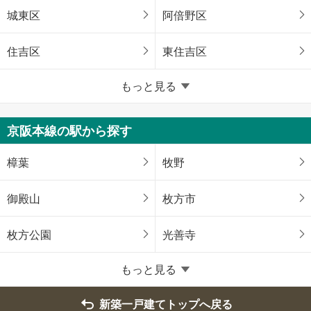
城東区
阿倍野区
住吉区
東住吉区
堺市
もっと見る
東区
西区
京阪本線の駅から探す
大阪府のそのほかの地域
樟葉
牧野
豊中市
高槻市
御殿山
枚方市
貝塚市
枚方市
枚方公園
光善寺
八尾市
富田林市
もっと見る
寝屋川市
松原市
新築一戸建てトップへ戻る