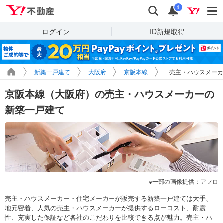
Yahoo!不動産
検索
通知
i
ログイン
ID新規取得
新築一戸建て
大阪府
京阪本線
売主・ハウスメーカ
京阪本線（大阪府）の売主・ハウスメーカーの
新築一戸建て
一部の画像提供：アフロ
売主・ハウスメーカー・住宅メーカーが販売する新築一戸建ては大手、
地元密着、人気の売主・ハウスメーカーが提供するローコスト、耐震
性、充実した保証など各社のこだわりを比較できる点が魅力。売主・ハ