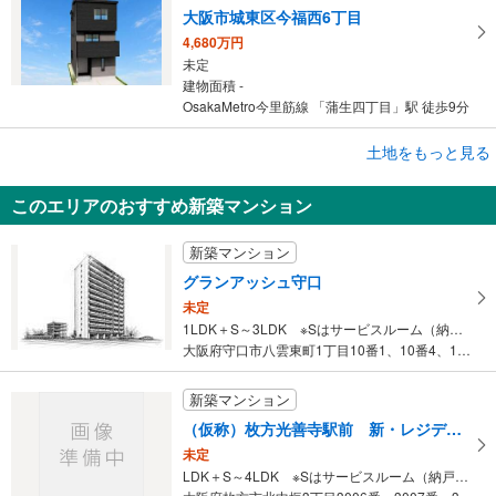
大阪市城東区今福西6丁目
4,680万円
未定
建物面積 -
OsakaMetro今里筋線 「蒲生四丁目」駅 徒歩9分
土地をもっと見る
土地
枚方市星丘3丁目
このエリアのおすすめ新築マンション
1,000万円
未定
新築マンション
建物面積 -
京阪交野線 「星ケ丘」駅 徒歩3分
グランアッシュ守口
未定
1LDK＋S～3LDK ※Sはサービスルーム（納戸）です。
大阪府守口市八雲東町1丁目10番1、10番4、18番の一部（地番）
新築マンション
（仮称）枚方光善寺駅前 新・レジデンスプロジェクト
未定
LDK＋S～4LDK ※Sはサービスルーム（納戸）です。