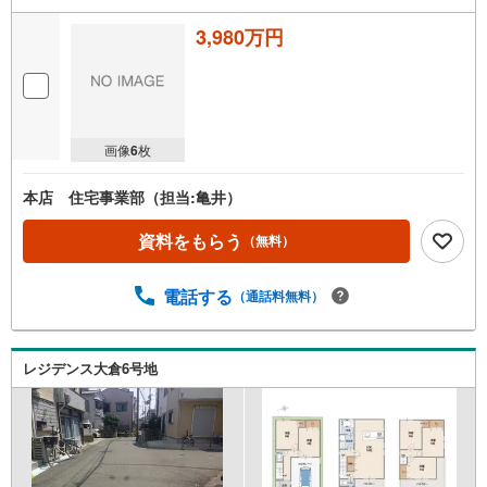
3,980万円
画像
6
枚
本店 住宅事業部（担当:亀井）
資料をもらう
（無料）
電話する
（通話料無料）
レジデンス大倉6号地