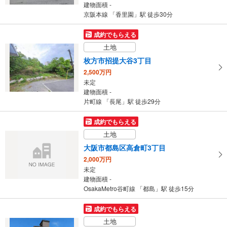
建物面積 -
京阪本線 「香里園」駅 徒歩30分
成約でもらえる
土地
枚方市招提大谷3丁目
2,500万円
未定
建物面積 -
片町線 「長尾」駅 徒歩29分
成約でもらえる
土地
大阪市都島区高倉町3丁目
2,000万円
未定
建物面積 -
OsakaMetro谷町線 「都島」駅 徒歩15分
成約でもらえる
土地