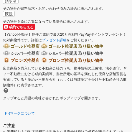
請求済
その物件が資料請求・お問い合わせ済みの場合に表示されます。
既読
その物件を既にご覧になっている場合に表示されます。
成約でもらえる
【Yahoo!不動産】物件ご成約で最大20万円相当PayPayポイントプレゼント！
の対象物件です。詳細は
プレゼント詳細
をご覧ください。
ゴールド推奨店
ゴールド推奨店 取り扱い物件
シルバー推奨店
シルバー推奨店 取り扱い物件
ブロンズ推奨店
ブロンズ推奨店 取り扱い物件
広告商品を購入している不動産会社のうち、物件情報の正確性、法令遵守、ヤ
フー不動産における成約実績等、当社所定の基準を満たした優良な店舗運営を
実践していると認めた不動産会社（もしくは当該認定を受けた不動産会社の取
扱物件）に表示されます。
タップすると用語の意味が書かれたポップアップが開きます。
PRマークについて
ご注意
消費税および地方消費税の対象となる場合は税込み価格が表示されていま