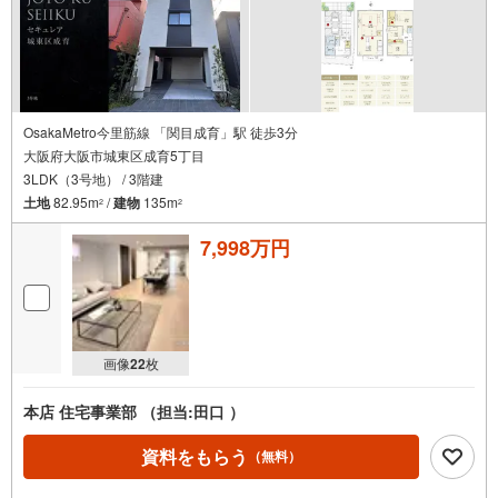
OsakaMetro今里筋線 「関目成育」駅 徒歩3分
大阪府大阪市城東区成育5丁目
3LDK（3号地） / 3階建
土地
82.95m
/
建物
135m
2
2
7,998万円
画像
22
枚
本店 住宅事業部 （担当:田口 ）
資料をもらう
（無料）