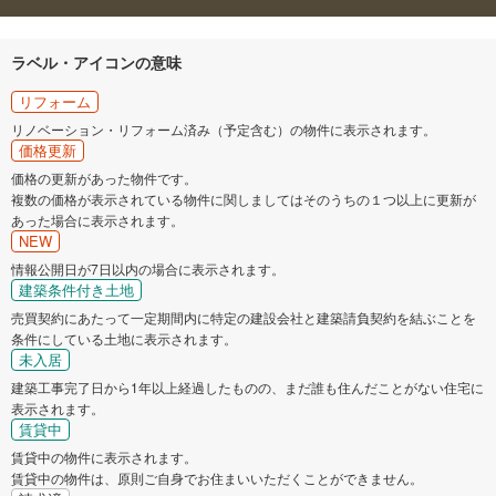
箕面市
柏原市
ラベル・アイコンの意味
羽曳野市
門真市
リフォーム
リノベーション・リフォーム済み（予定含む）の物件に表示されます。
摂津市
藤井寺市
価格更新
価格の更新があった物件です。
複数の価格が表示されている物件に関しましてはそのうちの１つ以上に更新が
東大阪市
阪南市
あった場合に表示されます。
NEW
豊能郡豊能町
情報公開日が7日以内の場合に表示されます。
建築条件付き土地
売買契約にあたって一定期間内に特定の建設会社と建築請負契約を結ぶことを
条件にしている土地に表示されます。
未入居
建築工事完了日から1年以上経過したものの、まだ誰も住んだことがない住宅に
表示されます。
賃貸中
賃貸中の物件に表示されます。
賃貸中の物件は、原則ご自身でお住まいいただくことができません。