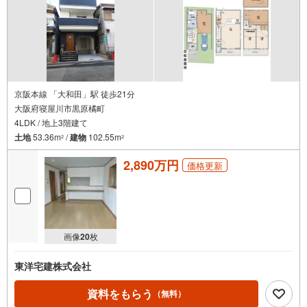
ジャー用品も楽に収納できますね
立地
・橋本小学校まで徒歩約22分
・男山第三中学校まで徒歩約31分
弊社が選ばれる理由
1.お金の扱い方のプロ、ファイナンシャルプランナーが資金計画をサポー
ト！
京阪本線 「大和田」駅 徒歩21分
2.買い替えなどにも対応できる売却専門チームあり！
大阪府寝屋川市黒原橘町
3.たくさんの銀行と繋がりがあるため、最も低金利になるように審査が可
4LDK / 地上3階建て
能！
4.物件のお引渡し後に必要になったお家のリフォームも弊社のリフォームプ
土地
53.36m
/
建物
102.55m
2
2
ランナーがご提案！
2,890万円
価格更新
画像
20
枚
東洋宅建株式会社
資料をもらう
（無料）