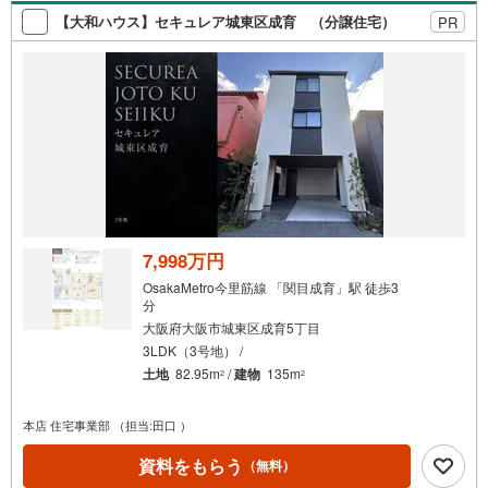
【大和ハウス】セキュレア城東区成育 （分譲住宅）
PR
7,998万円
OsakaMetro今里筋線 「関目成育」駅 徒歩3
分
大阪府大阪市城東区成育5丁目
3LDK（3号地） /
土地
82.95m
/
建物
135m
2
2
本店 住宅事業部 （担当:田口 ）
資料をもらう
（無料）