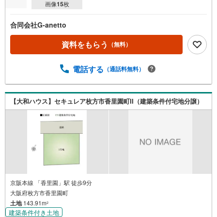
画像
15
枚
合同会社G-anetto
資料をもらう
（無料）
電話する
（通話料無料）
【大和ハウス】セキュレア枚方市香里園町II（建築条件付宅地分譲）
京阪本線 「香里園」駅 徒歩9分
大阪府枚方市香里園町
土地
143.91m
2
建築条件付き土地