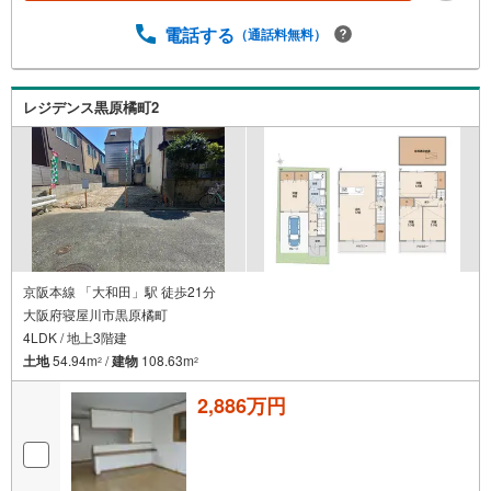
電話する
（通話料無料）
レジデンス黒原橘町2
京阪本線 「大和田」駅 徒歩21分
大阪府寝屋川市黒原橘町
4LDK / 地上3階建
土地
54.94m
/
建物
108.63m
2
2
2,886万円