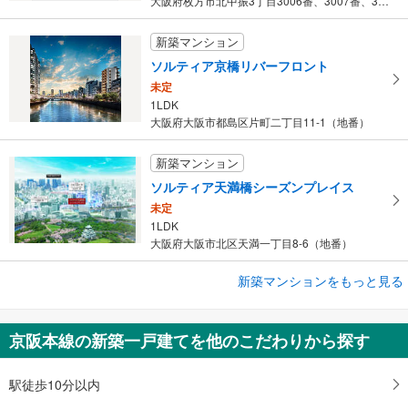
大阪府枚方市北中振3丁目3006番、3007番、3008番、30…
新築マンション
ソルティア京橋リバーフロント
未定
1LDK
大阪府大阪市都島区片町二丁目11-1（地番）
新築マンション
ソルティア天満橋シーズンプレイス
未定
1LDK
大阪府大阪市北区天満一丁目8-6（地番）
新築マンションをもっと見る
新築マンション
シティタワー古川橋
4,800万円～8,700万円
京阪本線の新築一戸建てを他のこだわりから探す
2LDK～3LDK
大阪府門真市幸福町2024番3（地番）、門真市幸福東土地区画整理…
駅徒歩10分以内