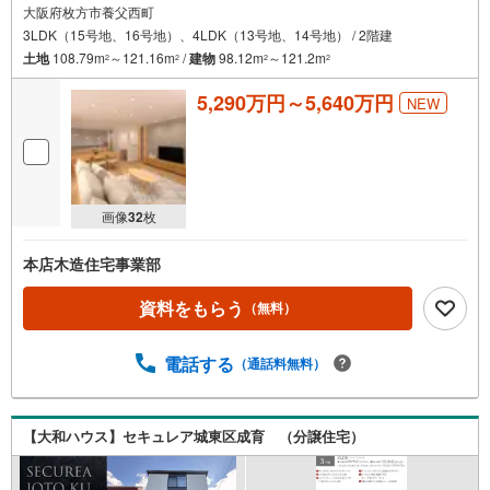
大阪府枚方市養父西町
3LDK（15号地、16号地）、4LDK（13号地、14号地） / 2階建
土地
108.79m
～121.16m
/
建物
98.12m
～121.2m
2
2
2
2
5,290万円～5,640万円
NEW
画像
32
枚
本店木造住宅事業部
資料をもらう
（無料）
電話する
（通話料無料）
【大和ハウス】セキュレア城東区成育 （分譲住宅）