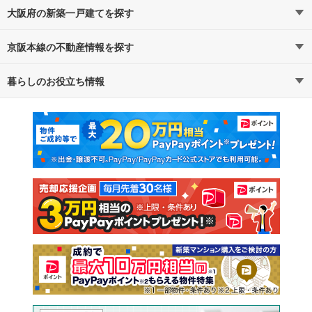
大阪府の新築一戸建てを探す
京阪本線の不動産情報を探す
路線・駅から探す
地域から探す
暮らしのお役立ち情報
不動産・住宅
賃貸住宅
通勤・通学時間から探す
地図から探す
マンションカタログ
教えて！住まいの先生
新築マンション
中古マンション
新築一戸建て
中古一戸建て
注文住宅
土地
売却査定