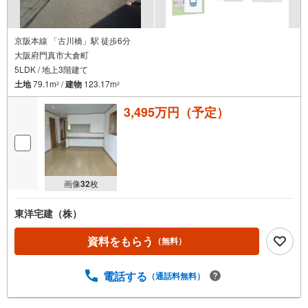
京阪本線 「古川橋」駅 徒歩6分
大阪府門真市大倉町
5LDK / 地上3階建て
土地
79.1m
/
建物
123.17m
2
2
3,495万円（予定）
画像
32
枚
東洋宅建（株）
資料をもらう
（無料）
電話する
（通話料無料）