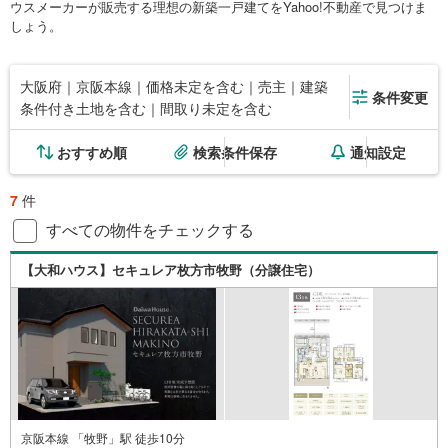
ウスメーカーが販売する理想の新築一戸建てをYahoo!不動産で見つけま
しょう。
大阪府｜京阪本線｜価格未定を含む｜売主｜建築
条件変更
条件付き土地を含む｜間取り未定を含む
おすすめ順
検索条件保存
通知設定
7
件
すべての物件をチェックする
【大和ハウス】セキュレア枚方市牧野（分譲住宅）
京阪本線 「牧野」駅 徒歩10分