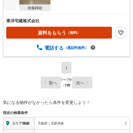
画像
23
枚
東洋宅建株式会社
資料をもらう
（無料）
電話する
（通話料無料）
1
1
〜
7
件
前へ
次へ
/
7
件
気になる物件がなかったら
条件を変更しよう！
現在の検索条件
大阪府｜京阪本線
エリア/路線