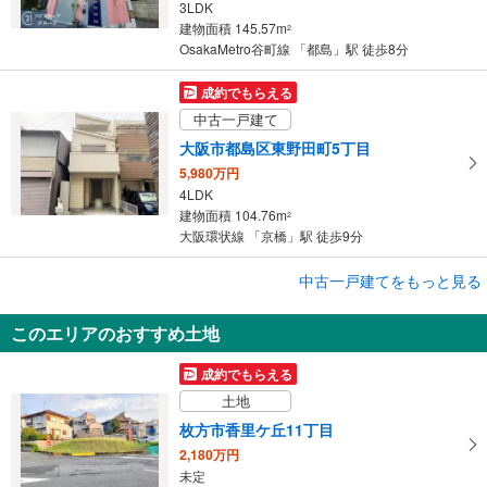
3LDK
建物面積 145.57m
2
OsakaMetro谷町線 「都島」駅 徒歩8分
成約でもらえる
中古一戸建て
大阪市都島区東野田町5丁目
5,980万円
4LDK
建物面積 104.76m
2
大阪環状線 「京橋」駅 徒歩9分
成約でもらえる
中古一戸建てをもっと見る
中古一戸建て
このエリアのおすすめ土地
大阪市都島区東野田町5丁目
5,980万円
成約でもらえる
4LDK
土地
建物面積 104.76m
2
京阪本線 「京橋」駅 徒歩8分
枚方市香里ケ丘11丁目
2,180万円
未定