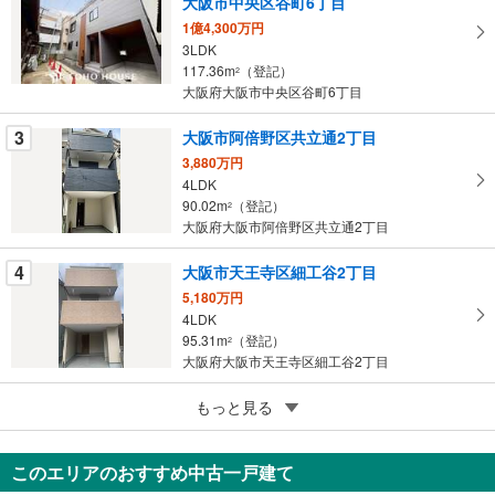
大阪市中央区谷町6丁目
イ
1億4,300万円
ペ
3LDK
ー
117.36m
（登記）
2
大阪府大阪市中央区谷町6丁目
ジ
に
3
大阪市阿倍野区共立通2丁目
保
3,880万円
存
4LDK
す
90.02m
（登記）
2
る
大阪府大阪市阿倍野区共立通2丁目
4
大阪市天王寺区細工谷2丁目
5,180万円
4LDK
95.31m
（登記）
2
大阪府大阪市天王寺区細工谷2丁目
5
もっと見る
成約でもらえる
大阪市淀川区野中南1丁目
6,390万円
このエリアのおすすめ中古一戸建て
4LDK