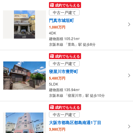
98.95m
（実測）
2
成約でもらえる
大阪府大阪市淀川区野中南1丁目
中古一戸建て
門真市城垣町
1,080万円
4DK
建物面積 105.21m
2
京阪本線 「萱島」駅 徒歩8分
成約でもらえる
中古一戸建て
寝屋川市豊野町
5,480万円
5LDK
建物面積 135.94m
2
京阪本線 「寝屋川市」駅 徒歩10分
成約でもらえる
中古一戸建て
大阪市都島区都島南通1丁目
3,980万円