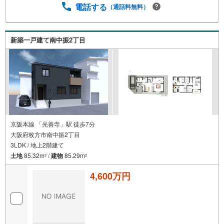
電話する
（通話料無料）
新築一戸建て南中振2丁目
京阪本線 「光善寺」駅 徒歩7分
大阪府枚方市南中振2丁目
3LDK / 地上2階建て
土地
85.32m
/
建物
85.29m
2
2
4,600万円