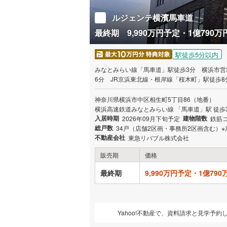
ルジェンテ横濱馬車道
最終期 9,990万円予定・1億790万円
駅徒歩5分以内
みなとみらい線「馬車道」駅徒歩3分 横浜市営
6分 JR京浜東北線・根岸線「桜木町」駅徒歩8分 3駅
周辺特定地区内の物件は2003年以来21年ぶり
市営地下鉄ブルーライン・JR京浜東北線・根岸
神奈川県横浜市中区相生町5丁目86（地番）
横浜高速鉄道みなとみらい線 「馬車道」駅 徒歩
入居時期
建物階数
2026年09月下旬予定
鉄筋コ
総戸数
34戸（店舗2区画・事務所2区画含む
不動産会社
東急リバブル株式会社
販売期
価格
最終期
9,990万円予定・1億79
Yahoo!不動産で、資料請求と見学予約