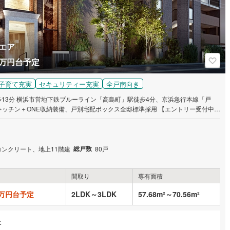
エア
00万円台予定
子育て充実
セキュリティー充実
全戸南向き
13分 横浜市営地下鉄ブルーライン「高島町」駅徒歩4分、京浜急行本線「戸
＋ONE収納装備、戸別宅配ボックス全邸標準採用 【エントリー受付中】
い致します。スケジュールなどの最新情報をメール等でご案内いたします。
総戸数
コンクリート、地上11階建
80戸
間取り
専有面積
00万円台予定
2LDK～3LDK
57.68m²～70.56m²
た