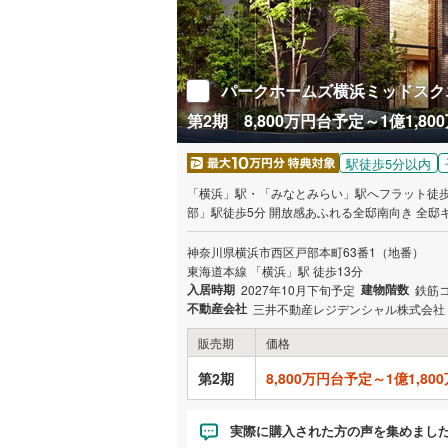
パークホームズ横浜ミッドスク
第2期 8,800万円台予定～1億1,8
駅徒歩5分以内
「横浜」駅・「みなとみらい」駅へフラット徒歩
部」駅徒歩5分 開放感あふれる全邸南向き 全邸キッチン
※まず資料請求ボタンより、エントリーをお願
神奈川県横浜市西区戸部本町63番1（地番）
東海道本線 「横浜」駅 徒歩13分
入居時期
建物階数
2027年10月下旬予定
鉄筋
不動産会社
三井不動産レジデンシャル株式会社
販売期
価格
第2期
8,800万円台予定～1億1,8
実際に購入された方の声を集めまし