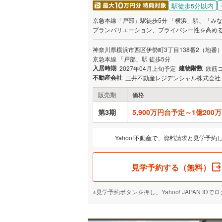
駅徒歩5分以内
京急本線「戸部」駅徒歩5分 「横浜」駅、「みなとみ
プランバリエーション、プライバシー性を高める内廊下
受付中】 ※まず資料請求ボタンより、エントリ
す。
神奈川県横浜市西区伊勢町3丁目138番2（地番
京急本線 「戸部」駅 徒歩5分
入居時期
建物階数
2027年04月上旬予定
鉄筋
不動産会社
三井不動産レジデンシャル株式会社
販売期
価格
第3期
5,900万円台予定～1億200
Yahoo!不動産で、資料請求と見学予約
見学予約する（無料）
※見学予約ボタンを押し、Yahoo! JAPAN 