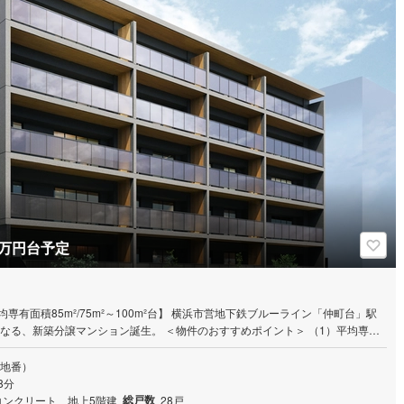
00万円台予定
～100m²台】 横浜市営地下鉄ブルーライン「仲町台」駅
ン誕生。 ＜物件のおすすめポイント＞ （1）平均専有
住空間。 （2）角部屋率約64％、開放感とプライバシー性に配慮したプランニング。
タッフまでお問い合わせください。 ※1:Realnetマンションサマ
（地番）
ディア仲町台」以来の仲町台駅最寄り物件となり、約5年ぶりの供給になります。 ※
8分
た」とお申し付けくださいませ。 また、お電話番号をご記入いただくと、スムーズ
総戸数
コンクリート、地上5階建
28戸