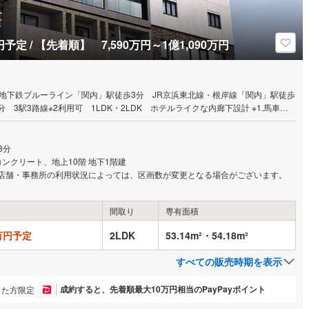
予定 / 【先着順】 7,590万円～1億1,090万円
地下鉄ブルーライン「関内」駅徒歩3分 JR京浜東北線・根岸線「関内」駅徒歩
3路線※2利用可 1LDK・2LDK ホテルライクな内廊下設計 ※1.馬車道
となります。 ※2.3駅3路線とは、横浜高速鉄道みなとみらい線「馬車道」駅、横浜
線「関内」駅、JR京浜東北線・根岸線「桜木町」駅。
3分
ンクリート、地上10階 地下1階建
）※店舗・事務所の利用状況によっては、区画数が変更となる場合がございます。
間取り
専有面積
0万円予定
2LDK
53.14m²・54.18m²
すべての販売時期を表示
成約すると、先着順最大10万円相当のPayPayポイント
した方限定