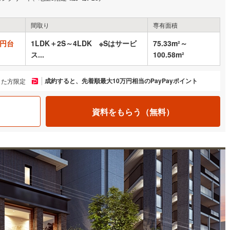
間取り
専有面積
万円台
1LDK＋2S～4LDK ※Sはサービ
75.33m²～
ス...
100.58m²
成約すると、先着順最大10万円相当のPayPayポイント
した方限定
資料をもらう（無料）