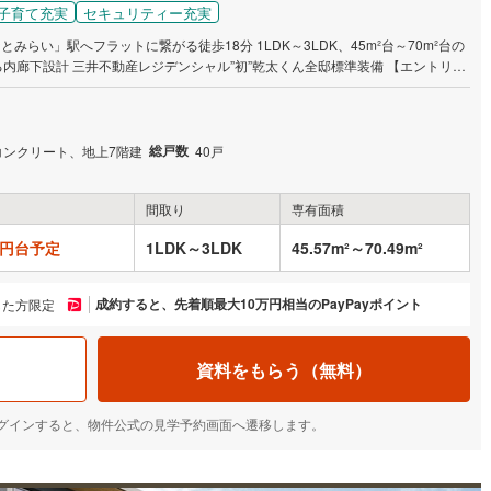
子育て充実
セキュリティー充実
らい」駅へフラットに繋がる徒歩18分 1LDK～3LDK、45m²台～70m²台の
設計 三井不動産レジデンシャル”初”乾太くん全邸標準装備 【エントリー
ーをお願い致します。スケジュールなどの最新情報をメール等でご案内いたしま
）
総戸数
コンクリート、地上7階建
40戸
間取り
専有面積
万円台予定
1LDK～3LDK
45.57m²～70.49m²
成約すると、先着順最大10万円相当のPayPayポイント
した方限定
資料をもらう（無料）
IDでログインすると、物件公式の見学予約画面へ遷移します。