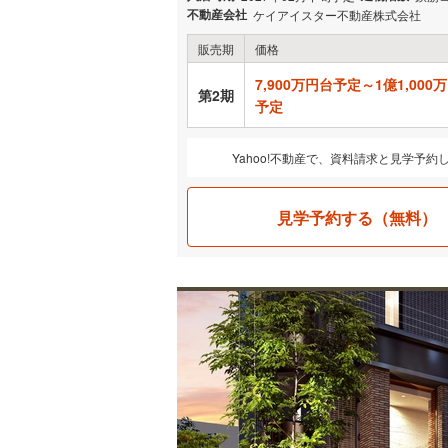
なご案内が可能です。
不動産会社
ケイアイスター不動産株式会社
販売期
価格
7,900万円台予定～1億1,000
第2期
予定
Yahoo!不動産で、資料請求と見学予約
見学予約する（無料）