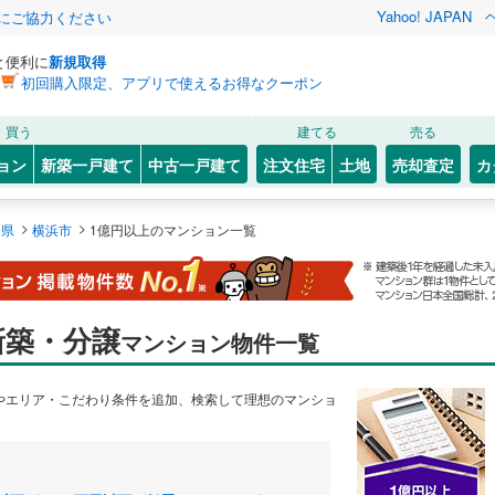
Yahoo! JAPAN
金にご協力ください
と便利に
新規取得
初回購入限定、アプリで使えるお得なクーポン
買う
建てる
売る
ョン
新築一戸建て
中古一戸建て
注文住宅
土地
売却査定
カ
>
>
川県
横浜市
1億円以上のマンション一覧
新築・分譲
マンション物件一覧
やエリア・こだわり条件を追加、検索して理想のマンショ