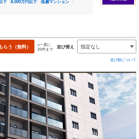
円以下
8,000万円以下
低層マンション
※一度に
もらう（無料）
並び替え
20件まで
並び順について