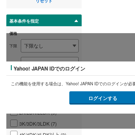
リセット
マ
イ
ペ
基本条件を指定
ー
ジ
価格
に
保
下限
存
す
る
上限
Yahoo! JAPAN IDでのログイン
価格未定の物件も含める
この機能を使用する場合は、Yahoo! JAPAN IDでのログインが
間取り
ログインする
1R/1K/1DK/1LDK (6)
2K/2DK/2LDK (9)
3K/3DK/3LDK (7)
4K/4DK/4LDK以上 (3)