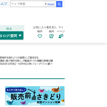
ヘルプ
mucc
検索
お気に入り
最近見た
マイ
知る
物件
物件
ページ
タログ/質問