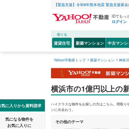
【緊急支援】令和8年熊本地震 緊急支援募
IDでもっ
ログイン
借りる
賃貸住宅
新築マンション
中古マンシ
>
>
Yahoo!不動産トップ
新築マンション
神奈
横浜市の1億円以上の
ハイクラスな物件をお探しの方はこちら。間取り
お気に入りから資料請求
ンに出会おう。
気になる物件を
その他のテーマ
お気に入りに