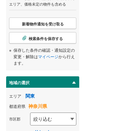
エリア、価格未定の物件も含める
こ
新着物件通知を受け取る
の
検
索
検索条件を保存する
条
件
保存した条件の確認・通知設定の
で
変更・解除は
マイページ
から行え
通
ます。
知
を
受
地域の選択
け
取
関東
エリア
る
神奈川県
都道府県
・
条
市区郡
件
を