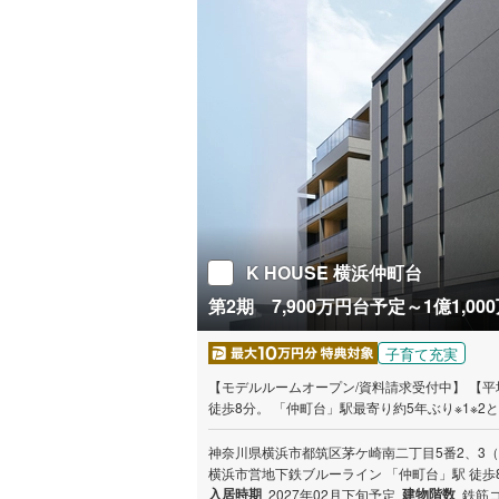
K HOUSE 横浜仲町台
第2期 7,900万円台予定～1億1,0
子育て充実
【モデルルームオープン/資料請求受付中】 【平均専有面積85m²/75m²
徒歩8分。 「仲町台」駅最寄り約5年ぶり※1※2となる、新築分譲マンショ
面積85m²、75m²～100m²台のゆとりある
（3）敷地内駐車場先着順受付中。※規格・サイズ等に関してはス
神奈川県横浜市都筑区茅ケ崎南二丁目5番2、3
リ調べ ※2:当物件は2020年9月分譲の「プレ
横浜市営地下鉄ブルーライン 「仲町台」駅 徒歩
お問い合わせの際は、「Yahoo！不動産を見
入居時期
建物階数
2027年02月下旬予定
鉄筋