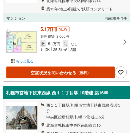
北海道札幌市中央区南四条西14
築15年/地上4階建て/鉄筋コンクリート
マンション
掲載物件
1
件
5.1万円
NEW
管理費等 3,000円
敷
5.1万円
礼
なし
1LDK
35.51m
3階
2
もっと見る
空室状況を問い合わせる
（無料）
札幌市営地下鉄東西線 西１１丁目駅 10階建 築16年
西１１丁目駅/札幌市営地下鉄東西線 徒歩5
分
中央区役所前駅/札幌市電 徒歩5分
北海道札幌市中央区南四条西10