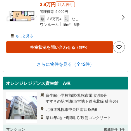
3.8万円
即入居可
管理費等 5,000円
敷
3.8万円※
礼
なし
ワンルーム
18m
6階
2
もっと見る
空室状況を問い合わせる
（無料）
さらに物件を見る（全12件）
オレンジレジデンス資生館 A棟
資生館小学校前駅/札幌市電 徒歩5分
すすきの駅/札幌市営地下鉄南北線 徒歩6分
北海道札幌市中央区南四条西9
築14年/地上5階建て/鉄筋コンクリート
マンション
掲載物件
1
件