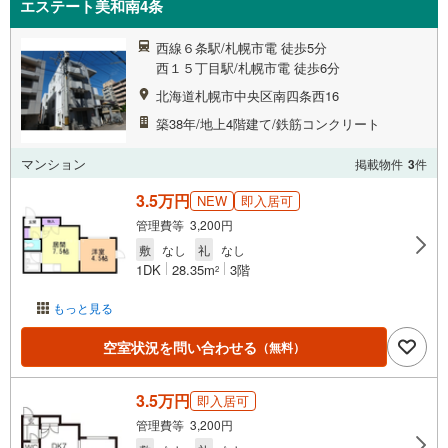
エステート美和南4条
西線６条駅/札幌市電 徒歩5分
西１５丁目駅/札幌市電 徒歩6分
北海道札幌市中央区南四条西16
築38年/地上4階建て/鉄筋コンクリート
マンション
掲載物件
3
件
3.5万円
NEW
即入居可
管理費等 3,200円
敷
なし
礼
なし
1DK
28.35m
3階
2
もっと見る
空室状況を問い合わせる
（無料）
3.5万円
即入居可
管理費等 3,200円