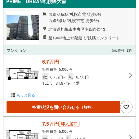
PRIME URBAN札幌医大前
西線６条駅/札幌市電 徒歩6分
西線6条駅/札幌市電 徒歩6分
北海道札幌市中央区南四条西13
築19年/地上15階建て/鉄筋コンクリート
マンション
掲載物件
3
件
6.7万円
管理費等 5,000円
敷
6.7万円※
礼
6.7万円
1LDK
34.87m
4階
2
もっと見る
空室状況を問い合わせる
（無料）
7.5万円
即入居可
管理費等 5,000円
敷
7.5万円
礼
7.5万円