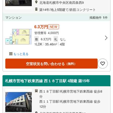
北海道札幌市中央区南四条西9
築14年/地上5階建て/鉄筋コンクリート
マンション
掲載物件
1
件
6.3万円
NEW
管理費等 4,000円
敷
6.3万円
礼
なし
1LDK
35.46m
4階
2
もっと見る
空室状況を問い合わせる
（無料）
札幌市営地下鉄東西線 西１８丁目駅 4階建 築15年
西１８丁目駅/札幌市営地下鉄東西線 徒歩8
分
西１１丁目駅/札幌市営地下鉄東西線 徒歩
12分