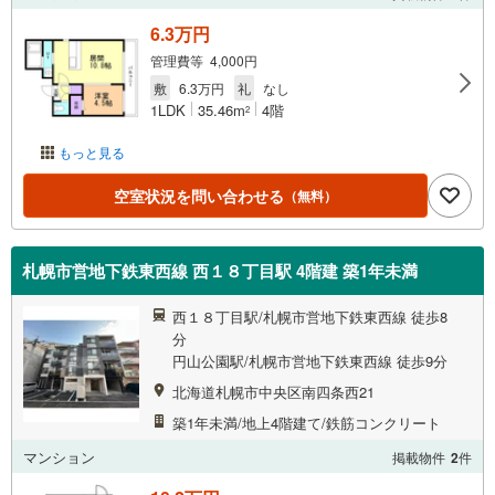
6.3万円
管理費等 4,000円
敷
6.3万円
礼
なし
1LDK
35.46m
4階
2
もっと見る
空室状況を問い合わせる
（無料）
札幌市営地下鉄東西線 西１８丁目駅 4階建 築1年未満
西１８丁目駅/札幌市営地下鉄東西線 徒歩8
分
円山公園駅/札幌市営地下鉄東西線 徒歩9分
北海道札幌市中央区南四条西21
築1年未満/地上4階建て/鉄筋コンクリート
マンション
掲載物件
2
件