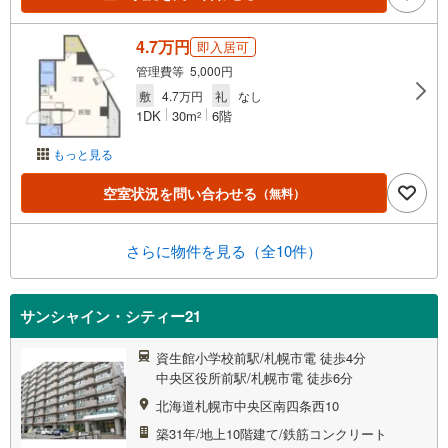
4.7万円
即入居可
管理費等 5,000円
敷
4.7万円
礼
なし
1DK
30m
6階
2
もっと見る
空室状況を問い合わせる
（無料）
さらに物件を見る（全10件）
サンシャイン・シティー21
資生館小学校前駅/札幌市電 徒歩4分
中央区役所前駅/札幌市電 徒歩6分
北海道札幌市中央区南四条西10
築31年/地上10階建て/鉄筋コンクリート