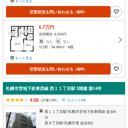
もっと見る
空室状況を問い合わせる
（無料）
6.7万円
管理費等 4,000円
敷
なし
礼
なし
1LDK
34.66m
4階
2
もっと見る
空室状況を問い合わせる
（無料）
札幌市営地下鉄東西線 西１１丁目駅 5階建 築14年
4.08
（評価13件）
コメント4件
西１１丁目駅/札幌市営地下鉄東西線 徒歩8
分
西８丁目駅/札幌市電 徒歩8分