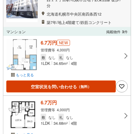
分
北海道札幌市中央区南四条西12
築7年/地上4階建て/鉄筋コンクリート
マンション
掲載物件
3
件
6.7万円
NEW
管理費等 4,000円
敷
なし
礼
なし
1LDK
34.65m
4階
2
もっと見る
空室状況を問い合わせる
（無料）
6.7万円
管理費等 4,000円
敷
なし
礼
なし
1LDK
34.68m
4階
2