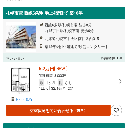
札幌市電 西線6条駅 地上4階建て 築18年
西線6条駅/札幌市電 徒歩3分
西15丁目駅/札幌市電 徒歩6分
北海道札幌市中央区南四条西015
築18年/地上4階建て/鉄筋コンクリート
マンション
掲載物件
1
件
5.2万円
NEW
管理費等 3,000円
敷
1ヶ月
礼
なし
1LDK
32.45m
2階
2
もっと見る
空室状況を問い合わせる
（無料）