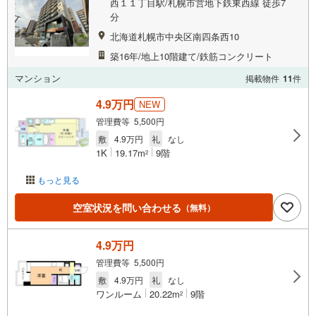
西１１丁目駅/札幌市営地下鉄東西線 徒歩7
分
北海道札幌市中央区南四条西10
築16年/地上10階建て/鉄筋コンクリート
マンション
掲載物件
11
件
4.9万円
NEW
管理費等 5,500円
敷
4.9万円
礼
なし
1K
19.17m
9階
2
もっと見る
空室状況を問い合わせる
（無料）
4.9万円
管理費等 5,500円
敷
4.9万円
礼
なし
ワンルーム
20.22m
9階
2