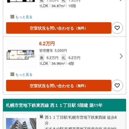
1LDK
34.87m
15階
2
もっと見る
空室状況を問い合わせる
（無料）
6.2万円
管理費等 5,000円
敷
6.2万円
礼
6.2万円
1LDK
34.96m
4階
2
もっと見る
空室状況を問い合わせる
（無料）
札幌市営地下鉄東西線 西１１丁目駅 5階建 築11年
西１１丁目駅/札幌市営地下鉄東西線 徒歩8
分
すすきの駅/札幌市営地下鉄南北線 徒歩9分