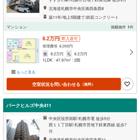
北海道札幌市中央区南四条西8
築11年/地上5階建て/鉄筋コンクリート
マンション
掲載物件
1
件
8.2万円
即入居可
管理費等 6,000円
敷
8.2万円
礼
8.2万円
1LDK
47.67m
2階
2
もっと見る
空室状況を問い合わせる
（無料）
パークヒルズ中央411
中央区役所前駅/札幌市電 徒歩5分
西１１丁目駅/札幌市営地下鉄東西線 徒歩7
分
北海道札幌市中央区南四条西11