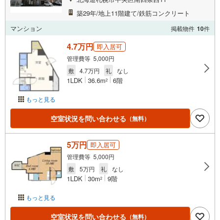
築29年/地上11階建て/鉄筋コンクリート
マンション
掲載物件
10
件
4.7万円
即入居可
管理費等 5,000円
敷
4.7万円
礼
なし
1LDK
36.6m
6階
2
もっと見る
空室状況を問い合わせる
（無料）
5万円
即入居可
管理費等 5,000円
敷
5万円
礼
なし
1LDK
30m
9階
2
もっと見る
空室状況を問い合わせる
（無料）