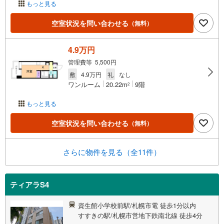
もっと見る
空室状況を問い合わせる
（無料）
4.9万円
管理費等 5,500円
敷
4.9万円
礼
なし
ワンルーム
20.22m
9階
2
もっと見る
空室状況を問い合わせる
（無料）
さらに物件を見る（全11件）
ティアラS4
資生館小学校前駅/札幌市電 徒歩1分以内
すすきの駅/札幌市営地下鉄南北線 徒歩4分