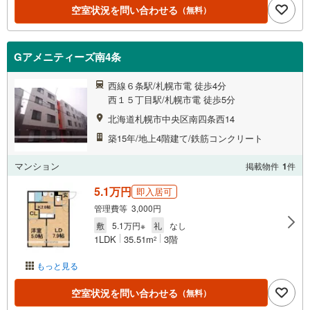
空室状況を問い合わせる
（無料）
Gアメニティーズ南4条
西線６条駅/札幌市電 徒歩4分
西１５丁目駅/札幌市電 徒歩5分
北海道札幌市中央区南四条西14
築15年/地上4階建て/鉄筋コンクリート
マンション
掲載物件
1
件
5.1万円
即入居可
管理費等 3,000円
敷
5.1万円※
礼
なし
1LDK
35.51m
3階
2
もっと見る
空室状況を問い合わせる
（無料）