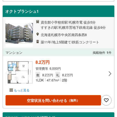
オクトブランシュ1
資生館小学校前駅/札幌市電 徒歩5分
すすきの駅/札幌市営地下鉄南北線 徒歩9分
北海道札幌市中央区南四条西8
築11年/地上5階建て/鉄筋コンクリート
マンション
掲載物件
1
件
8.2万円
管理費等 6,000円
敷
8.2万円
礼
8.2万円
1LDK
47.67m
2階
2
もっと見る
空室状況を問い合わせる
（無料）