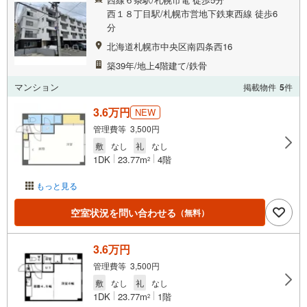
西１８丁目駅/札幌市営地下鉄東西線 徒歩6
分
北海道札幌市中央区南四条西16
築39年/地上4階建て/鉄骨
マンション
掲載物件
5
件
3.6万円
NEW
管理費等 3,500円
敷
なし
礼
なし
1DK
23.77m
4階
2
もっと見る
空室状況を問い合わせる
（無料）
3.6万円
管理費等 3,500円
敷
なし
礼
なし
1DK
23.77m
1階
2