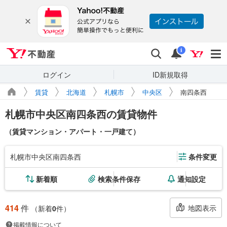
Yahoo!不動産
検索
通知
i
ログイン
ID新規取得
賃貸
北海道
札幌市
中央区
南四条西
札幌市中央区南四条西の賃貸物件
（賃貸マンション・アパート・一戸建て）
札幌市中央区南四条西
条件変更
新着順
検索条件保存
通知設定
414
件
地図表示
（新着
0
件）
掲載情報について