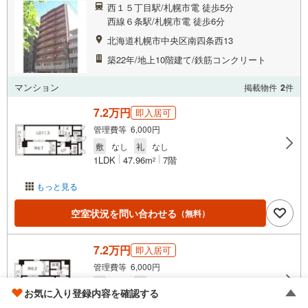
西１５丁目駅/札幌市電 徒歩5分
西線６条駅/札幌市電 徒歩6分
北海道札幌市中央区南四条西13
築22年/地上10階建て/鉄筋コンクリート
マンション
掲載物件
2
件
7.2万円
即入居可
管理費等 6,000円
敷
なし
礼
なし
1LDK
47.96m
7階
2
もっと見る
空室状況を問い合わせる
（無料）
7.2万円
即入居可
管理費等 6,000円
敷
なし
礼
なし
お気に入り登録内容を確認する
1LDK
47.69m
7階
2