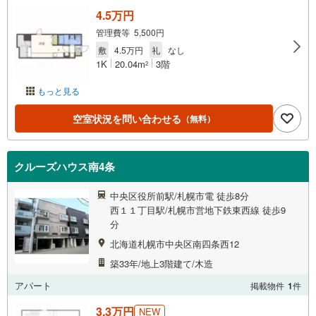
4.5万円
管理費等 5,500円
敷
4.5万円
礼
なし
1K
20.04m
3階
2
もっと見る
空室状況を問い合わせる
（無料）
クルーズハウス南4条
中央区役所前駅/札幌市電 徒歩8分
西１１丁目駅/札幌市営地下鉄東西線 徒歩9
分
北海道札幌市中央区南四条西12
築33年/地上3階建て/木造
アパート
掲載物件
1
件
3.3万円
NEW