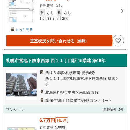
管理費等 なし
敷
なし
礼
なし
1K
33.3m
2階
2
もっと見る
空室状況を問い合わせる
（無料）
札幌市営地下鉄東西線 西１１丁目駅 15階建 築19年
西線６条駅/札幌市電 徒歩6分
西１１丁目駅/札幌市営地下鉄東西線 徒歩9
分
北海道札幌市中央区南四条西13
築19年/地上15階建て/鉄筋コンクリート
マンション
掲載物件
2
件
6.7万円
NEW
管理費等 5,000円