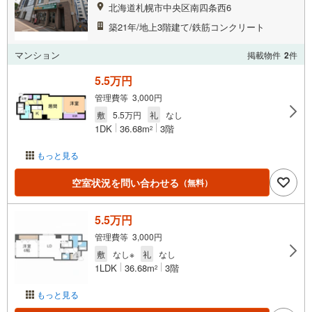
北海道札幌市中央区南四条西6
築21年/地上3階建て/鉄筋コンクリート
マンション
掲載物件
2
件
5.5万円
管理費等 3,000円
敷
5.5万円
礼
なし
1DK
36.68m
3階
2
もっと見る
空室状況を問い合わせる
（無料）
5.5万円
管理費等 3,000円
敷
なし※
礼
なし
1LDK
36.68m
3階
2
もっと見る