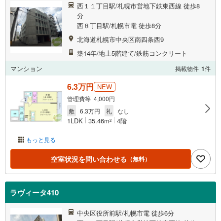
西１１丁目駅/札幌市営地下鉄東西線 徒歩8
分
西８丁目駅/札幌市電 徒歩8分
北海道札幌市中央区南四条西9
築14年/地上5階建て/鉄筋コンクリート
マンション
掲載物件
1
件
6.3万円
NEW
管理費等 4,000円
敷
6.3万円
礼
なし
1LDK
35.46m
4階
2
もっと見る
空室状況を問い合わせる
（無料）
ラヴィータ410
中央区役所前駅/札幌市電 徒歩6分