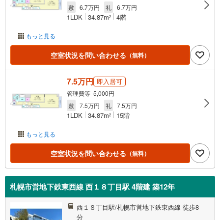
敷
6.7万円
礼
6.7万円
1LDK
34.87m
4階
2
もっと見る
空室状況を問い合わせる
（無料）
7.5万円
即入居可
管理費等 5,000円
敷
7.5万円
礼
7.5万円
1LDK
34.87m
15階
2
もっと見る
空室状況を問い合わせる
（無料）
札幌市営地下鉄東西線 西１８丁目駅 4階建 築12年
西１８丁目駅/札幌市営地下鉄東西線 徒歩8
分