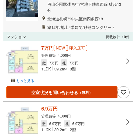
円山公園駅/札幌市営地下鉄東西線 徒歩13
分
北海道札幌市中央区南四条西18
築12年/地上4階建て/鉄筋コンクリート
マンション
掲載物件
10
件
7万円
NEW
即入居可
管理費等 4,000円
敷
7万円
礼
7万円
1LDK
39.2m
3階
2
もっと見る
空室状況を問い合わせる
（無料）
6.9万円
管理費等 4,000円
敷
6.9万円
礼
6.9万円
1LDK
39.2m
2階
2