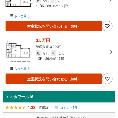
敷
なし
礼
なし
1LDK
28.35m
3階
2
もっと見る
空室状況を問い合わせる
（無料）
3.5万円
管理費等 3,200円
敷
なし
礼
なし
1DK
26.4m
3階
2
もっと見る
空室状況を問い合わせる
（無料）
エスポワール16
4.33
（評価3件）
コメント3件
西線６条駅/札幌市電 徒歩5分