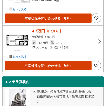
もっと見る
空室状況を問い合わせる
（無料）
4.7万円
即入居可
管理費等 5,000円
敷
4.7万円
礼
なし
ワンルーム
34.02m
3階
2
もっと見る
空室状況を問い合わせる
（無料）
エステラ真駒内
澄川駅/札幌市営地下鉄南北線 徒歩19分
自衛隊前駅/札幌市営地下鉄南北線 徒歩20
分