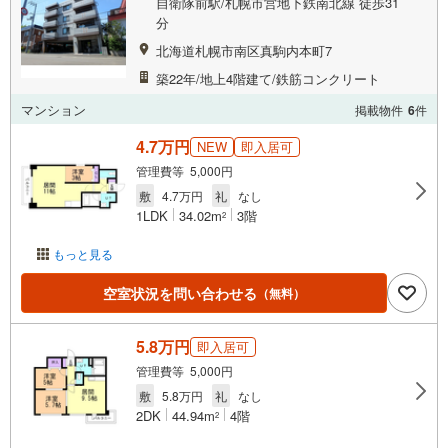
自衛隊前駅/札幌市営地下鉄南北線 徒歩31
分
北海道札幌市南区真駒内本町7
築22年/地上4階建て/鉄筋コンクリート
マンション
掲載物件
6
件
4.7万円
NEW
即入居可
管理費等 5,000円
敷
4.7万円
礼
なし
1LDK
34.02m
3階
2
もっと見る
空室状況を問い合わせる
（無料）
5.8万円
即入居可
管理費等 5,000円
敷
5.8万円
礼
なし
2DK
44.94m
4階
2