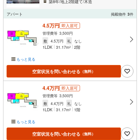
築8年/地上2階建て/木造
アパート
掲載物件
3
件
4.5万円
即入居可
管理費等 3,500円
敷
4.5万円
礼
なし
1LDK
31.17m
2階
2
もっと見る
空室状況を問い合わせる
（無料）
4.4万円
即入居可
管理費等 3,500円
敷
4.4万円
礼
なし
1LDK
31.17m
1階
2
もっと見る
空室状況を問い合わせる
（無料）