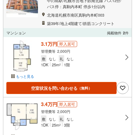
中の島駅/札幌市営地下鉄南北線 バス13分/
バス停：真駒内本町 停歩1分以内
北海道札幌市南区真駒内本町003
築39年/地上4階建て/鉄筋コンクリート
マンション
掲載物件
2
件
3.1万円
即入居可
管理費等 2,000円
敷
なし
礼
なし
1DK
25m
1階
2
もっと見る
空室状況を問い合わせる
（無料）
3.4万円
即入居可
管理費等 2,000円
敷
なし
礼
なし
1DK
25m
3階
2