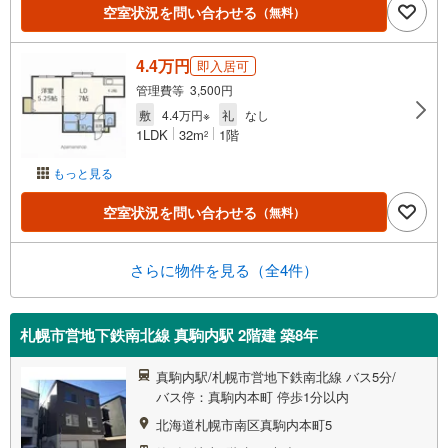
空室状況を問い合わせる
（無料）
4.4万円
即入居可
管理費等 3,500円
敷
4.4万円※
礼
なし
1LDK
32m
1階
2
もっと見る
空室状況を問い合わせる
（無料）
さらに物件を見る（全4件）
札幌市営地下鉄南北線 真駒内駅 2階建 築8年
真駒内駅/札幌市営地下鉄南北線 バス5分/
バス停：真駒内本町 停歩1分以内
北海道札幌市南区真駒内本町5