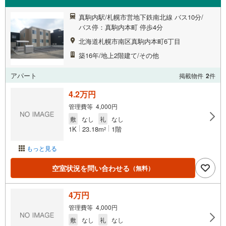
真駒内駅/札幌市営地下鉄南北線 バス10分/
バス停：真駒内本町 停歩4分
北海道札幌市南区真駒内本町6丁目
築16年/地上2階建て/その他
アパート
掲載物件
2
件
4.2万円
管理費等 4,000円
敷
なし
礼
なし
1K
23.18m
1階
2
もっと見る
空室状況を問い合わせる
（無料）
4万円
管理費等 4,000円
敷
なし
礼
なし