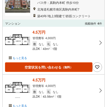
バス停：真駒内本町 停歩10分
北海道札幌市南区真駒内本町7
築43年/地上3階建て/鉄筋コンクリート
マンション
掲載物件
4
件
4.5万円
管理費等 4,000円
敷
なし
礼
なし
2LDK
43m
1階
2
もっと見る
空室状況を問い合わせる
（無料）
4.5万円
管理費等 4,000円
敷
なし
礼
なし
2LDK
43.56m
1階
2
もっと見る