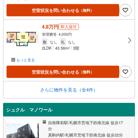
空室状況を問い合わせる
（無料）
4.8万円
即入居可
管理費等 4,000円
敷
なし
礼
なし
2LDK
43.56m
3階
2
もっと見る
空室状況を問い合わせる
（無料）
さらに物件を見る（全4件）
シュクル マノワール
自衛隊前駅/札幌市営地下鉄南北線 徒歩17
分
真駒内駅/札幌市営地下鉄南北線 徒歩22分