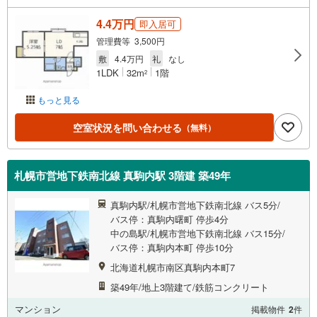
4.4万円
即入居可
管理費等 3,500円
敷
4.4万円
礼
なし
1LDK
32m
1階
2
もっと見る
空室状況を問い合わせる
（無料）
札幌市営地下鉄南北線 真駒内駅 3階建 築49年
真駒内駅/札幌市営地下鉄南北線 バス5分/
バス停：真駒内曙町 停歩4分
中の島駅/札幌市営地下鉄南北線 バス15分/
バス停：真駒内本町 停歩10分
北海道札幌市南区真駒内本町7
築49年/地上3階建て/鉄筋コンクリート
マンション
掲載物件
2
件