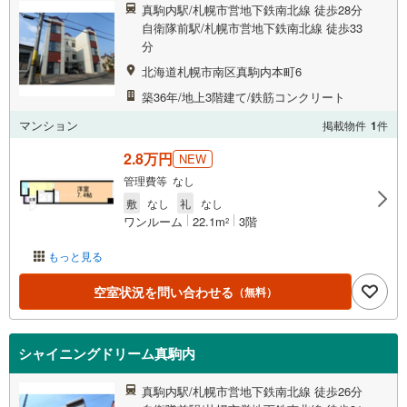
真駒内駅/札幌市営地下鉄南北線 徒歩28分
自衛隊前駅/札幌市営地下鉄南北線 徒歩33
分
北海道札幌市南区真駒内本町6
築36年/地上3階建て/鉄筋コンクリート
マンション
掲載物件
1
件
2.8万円
NEW
管理費等 なし
敷
なし
礼
なし
ワンルーム
22.1m
3階
2
もっと見る
空室状況を問い合わせる
（無料）
シャイニングドリーム真駒内
真駒内駅/札幌市営地下鉄南北線 徒歩26分