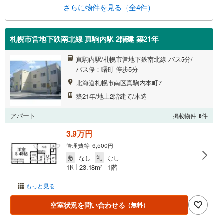
さらに物件を見る（全4件）
札幌市営地下鉄南北線 真駒内駅 2階建 築21年
真駒内駅/札幌市営地下鉄南北線 バス5分/
バス停：曙町 停歩5分
北海道札幌市南区真駒内本町7
築21年/地上2階建て/木造
アパート
掲載物件
6
件
3.9万円
管理費等 6,500円
敷
なし
礼
なし
1K
23.18m
1階
2
もっと見る
空室状況を問い合わせる
（無料）