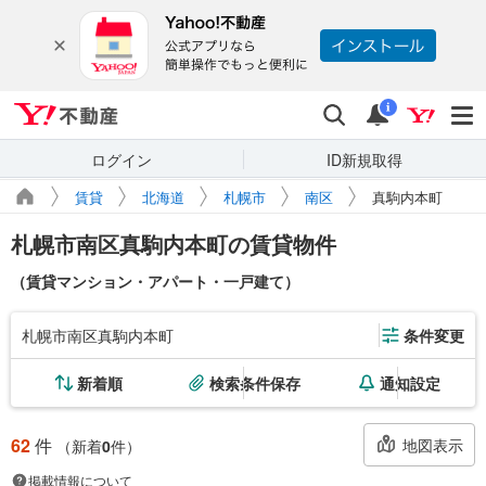
Yahoo!不動産
検索
通知
i
ログイン
ID新規取得
賃貸
北海道
札幌市
南区
真駒内本町
札幌市南区真駒内本町の賃貸物件
（賃貸マンション・アパート・一戸建て）
札幌市南区真駒内本町
条件変更
新着順
検索条件保存
通知設定
62
件
地図表示
（新着
0
件）
掲載情報について