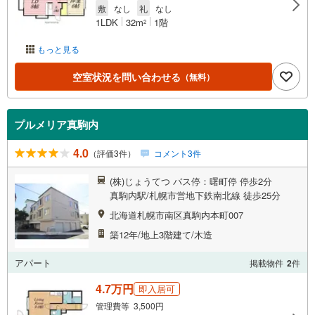
敷
なし
礼
なし
1LDK
32m
1階
2
もっと見る
空室状況を問い合わせる
（無料）
プルメリア真駒内
4.0
（評価3件）
コメント3件
(株)じょうてつ バス停：曙町停 停歩2分
真駒内駅/札幌市営地下鉄南北線 徒歩25分
北海道札幌市南区真駒内本町007
築12年/地上3階建て/木造
アパート
掲載物件
2
件
4.7万円
即入居可
管理費等 3,500円