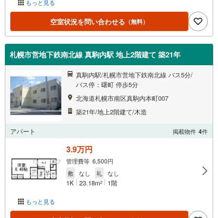
もっと見る
空室状況を問い合わせる
（無料）
札幌市営地下鉄南北線 真駒内駅 地上2階建て 築21年
真駒内駅/札幌市営地下鉄南北線 バス5分/
バス停：曙町 停歩5分
北海道札幌市南区真駒内本町007
築21年/地上2階建て/木造
アパート
掲載物件
4
件
3.9万円
管理費等 6,500円
敷
なし
礼
なし
1K
23.18m
1階
2
もっと見る