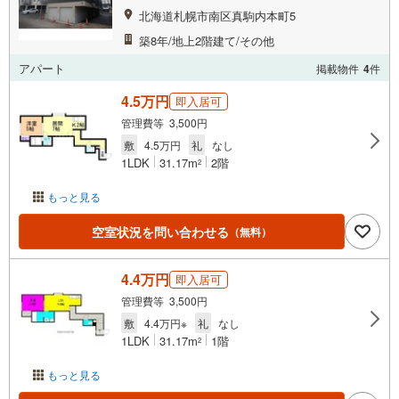
北海道札幌市南区真駒内本町5
築8年/地上2階建て/その他
アパート
掲載物件
4
件
4.5万円
即入居可
管理費等 3,500円
敷
4.5万円
礼
なし
1LDK
31.17m
2階
2
もっと見る
空室状況を問い合わせる
（無料）
4.4万円
即入居可
管理費等 3,500円
敷
4.4万円※
礼
なし
1LDK
31.17m
1階
2
もっと見る