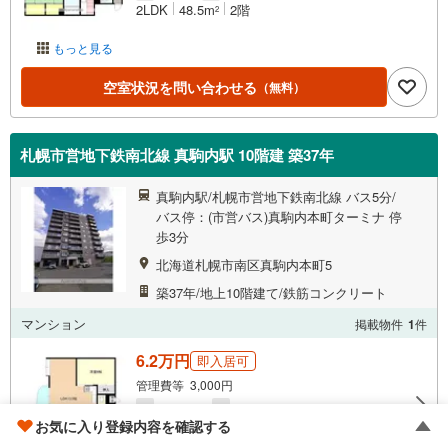
2LDK
48.5m
2階
2
もっと見る
空室状況を問い合わせる
（無料）
札幌市営地下鉄南北線 真駒内駅 10階建 築37年
真駒内駅/札幌市営地下鉄南北線 バス5分/
バス停：(市営バス)真駒内本町ターミナ 停
歩3分
北海道札幌市南区真駒内本町5
築37年/地上10階建て/鉄筋コンクリート
マンション
掲載物件
1
件
6.2万円
即入居可
管理費等 3,000円
敷
6.2万円
礼
なし
お気に入り登録内容を確認する
2LDK
54m
2階
2