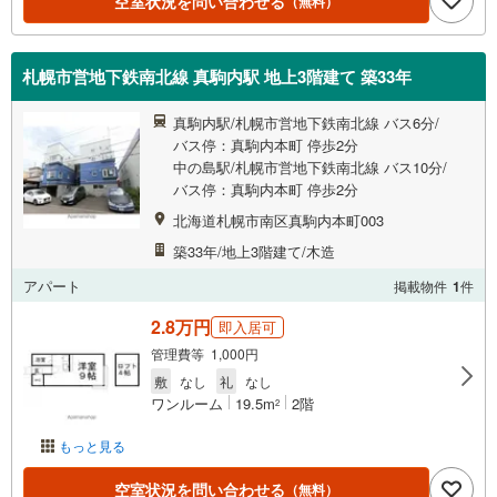
空室状況を問い合わせる
（無料）
札幌市営地下鉄南北線 真駒内駅 地上3階建て 築33年
真駒内駅/札幌市営地下鉄南北線 バス6分/
バス停：真駒内本町 停歩2分
中の島駅/札幌市営地下鉄南北線 バス10分/
バス停：真駒内本町 停歩2分
北海道札幌市南区真駒内本町003
築33年/地上3階建て/木造
アパート
掲載物件
1
件
2.8万円
即入居可
管理費等 1,000円
敷
なし
礼
なし
ワンルーム
19.5m
2階
2
もっと見る
空室状況を問い合わせる
（無料）