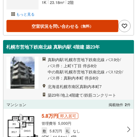
1K
23.18m
2階
2
もっと見る
空室状況を問い合わせる
（無料）
札幌市営地下鉄南北線 真駒内駅 4階建 築23年
真駒内駅/札幌市営地下鉄南北線 バス9分/
バス停：上町1丁目 停歩8分
中の島駅/札幌市営地下鉄南北線 バス12分/
バス停：真駒内本町 停歩8分
北海道札幌市南区真駒内本町7
築23年/地上4階建て/鉄筋コンクリート
マンション
掲載物件
2
件
5.8万円
即入居可
管理費等 5,000円
敷
5.8万円
礼
なし
2DK
44.94m
4階
2