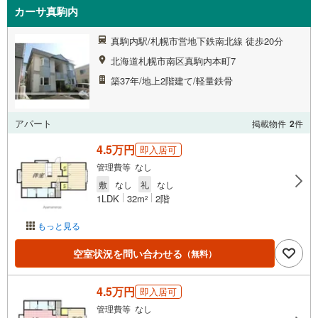
カーサ真駒内
真駒内駅/札幌市営地下鉄南北線 徒歩20分
北海道札幌市南区真駒内本町7
築37年/地上2階建て/軽量鉄骨
アパート
掲載物件
2
件
4.5万円
即入居可
管理費等 なし
敷
なし
礼
なし
1LDK
32m
2階
2
もっと見る
空室状況を問い合わせる
（無料）
4.5万円
即入居可
管理費等 なし