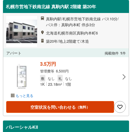
札幌市営地下鉄南北線 真駒内駅 2階建 築20年
真駒内駅/札幌市営地下鉄南北線 バス10分/
バス停：真駒内本町 停歩3分
北海道札幌市南区真駒内本町6
築20年/地上2階建て/木造
アパート
掲載物件
1
件
3.5万円
管理費等 6,500円
敷
なし
礼
なし
1K
23.18m
1階
2
もっと見る
空室状況を問い合わせる
（無料）
パレーシャルKII