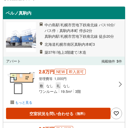
ベルノ真駒内
中の島駅/札幌市営地下鉄南北線 バス10分/
バス停：真駒内本町 停歩2分
真駒内駅/札幌市営地下鉄南北線 徒歩20分
北海道札幌市南区真駒内本町3
築37年/地上3階建て/木造
アパート
掲載物件
3
件
2.8万円
NEW
即入居可
管理費等 1,000円
敷
なし
礼
なし
ワンルーム
19.5m
3階
2
もっと見る
空室状況を問い合わせる
（無料）