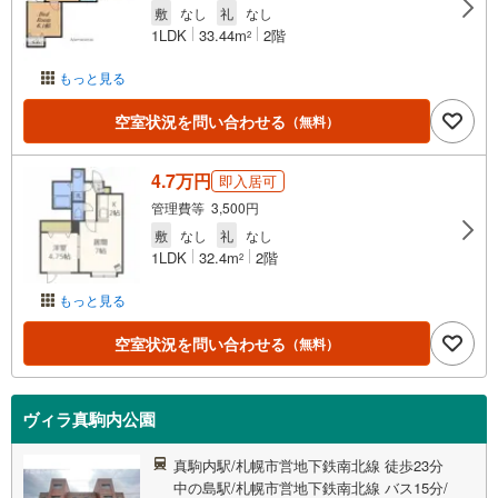
敷
なし
礼
なし
1LDK
33.44m
2階
2
もっと見る
空室状況を問い合わせる
（無料）
4.7万円
即入居可
管理費等 3,500円
敷
なし
礼
なし
1LDK
32.4m
2階
2
もっと見る
空室状況を問い合わせる
（無料）
ヴィラ真駒内公園
真駒内駅/札幌市営地下鉄南北線 徒歩23分
中の島駅/札幌市営地下鉄南北線 バス15分/