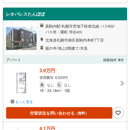
レオパレスたんぽぽ
真駒内駅/札幌市営地下鉄南北線 バス6分/
バス停：曙町 停歩4分
北海道札幌市南区真駒内本町7丁目
築21年/地上2階建て/木造
アパート
掲載物件
6
件
3.9万円
管理費等 6,500円
敷
なし
礼
なし
1K
23.18m
1階
2
もっと見る
空室状況を問い合わせる
（無料）
4.1万円