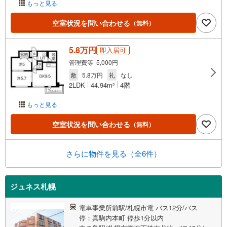
もっと見る
空室状況を問い合わせる
（無料）
5.8万円
即入居可
管理費等 5,000円
敷
5.8万円
礼
なし
2LDK
44.94m
4階
2
もっと見る
空室状況を問い合わせる
（無料）
さらに物件を見る（全6件）
ジュネス札幌
電車事業所前駅/札幌市電 バス12分/バス
停：真駒内本町 停歩1分以内