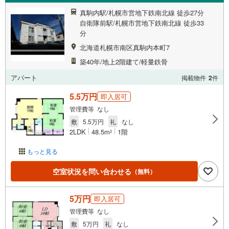
真駒内駅/札幌市営地下鉄南北線 徒歩27分
自衛隊前駅/札幌市営地下鉄南北線 徒歩33
分
北海道札幌市南区真駒内本町7
築40年/地上2階建て/軽量鉄骨
アパート
掲載物件
2
件
5.5万円
即入居可
管理費等 なし
敷
5.5万円
礼
なし
2LDK
48.5m
1階
2
もっと見る
空室状況を問い合わせる
（無料）
5万円
即入居可
管理費等 なし
敷
5万円
礼
なし