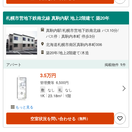
札幌市営地下鉄南北線 真駒内駅 地上2階建て 築20年
真駒内駅/札幌市営地下鉄南北線 バス10分/
バス停：真駒内本町 停歩3分
北海道札幌市南区真駒内本町006
築20年/地上2階建て/木造
アパート
掲載物件
1
件
3.5万円
管理費等 6,500円
敷
なし
礼
なし
1K
23.18m
1階
2
もっと見る
空室状況を問い合わせる
（無料）