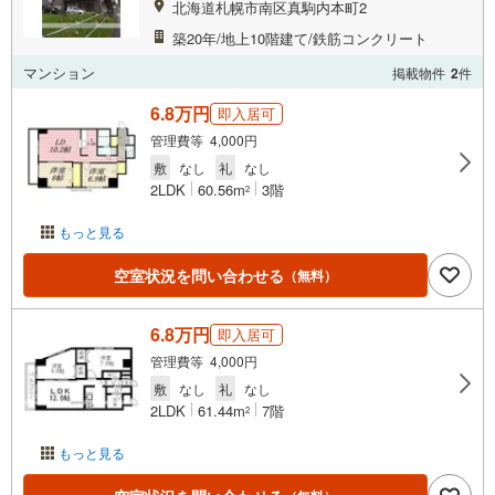
北海道札幌市南区真駒内本町2
築20年/地上10階建て/鉄筋コンクリート
マンション
掲載物件
2
件
6.8万円
即入居可
管理費等 4,000円
敷
なし
礼
なし
2LDK
60.56m
3階
2
もっと見る
空室状況を問い合わせる
（無料）
6.8万円
即入居可
管理費等 4,000円
敷
なし
礼
なし
2LDK
61.44m
7階
2
もっと見る