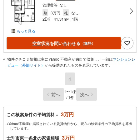
管理費等 なし
敷
3万円
礼
なし
2DK
41.31m
1階
2
もっと見る
空室状況を問い合わせる
（無料）
物件クチコミ情報は主にYahoo!不動産が独自で収集し、一部は
マンションレ
ビュー（外部サイト）
から提供されたものを表示しています。
1
1〜1棟
前へ
次へ
/
1件
3万円
この検索条件の平均賃料
※
※Yahoo!不動産に掲載されている賃貸物件から、現在の検索条件の平均賃料を算出
しています。
3万円
士別市東一条北の家賃相場