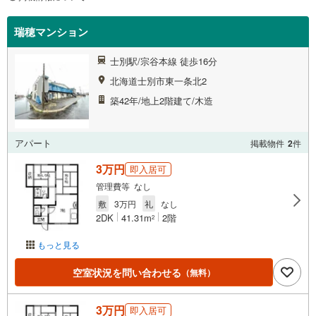
瑞穂マンション
士別駅/宗谷本線 徒歩16分
北海道士別市東一条北2
築42年/地上2階建て/木造
アパート
掲載物件
2
件
3万円
即入居可
管理費等 なし
敷
3万円
礼
なし
2DK
41.31m
2階
2
もっと見る
空室状況を問い合わせる
（無料）
3万円
即入居可