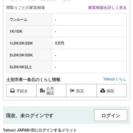
間取りごとの家賃相場
家賃相場を詳しく見る
ワンルーム
-
1K/1DK
-
1LDK/2K/2DK
3万円
2LDK/3K/3DK
-
3LDK/4K以上
-
Yahoo!くらし
士別市東一条北のくらし情報
公共
手続き
防災
病院
施設
現在、未ログインです
ログイン
Yahoo! JAPAN IDにログインするメリット