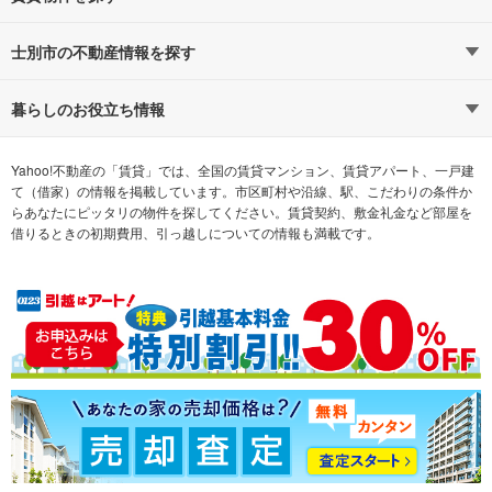
路線・駅から探す
地域から探す
士別市の不動産情報を探す
通勤時間から探す
不動産・住宅
家賃相場から探す
賃貸住宅
暮らしのお役立ち情報
不動産会社から探す
新築マンション
マンションカタログ
希望の条件から探す
中古マンション
教えて！住まいの先生
Yahoo!不動産の「賃貸」では、全国の賃貸マンション、賃貸アパート、一戸建
て（借家）の情報を掲載しています。市区町村や沿線、駅、こだわりの条件か
らあなたにピッタリの物件を探してください。賃貸契約、敷金礼金など部屋を
テーマから探す
新築一戸建て
ランキングから探す
中古一戸建て
借りるときの初期費用、引っ越しについての情報も満載です。
注文住宅
土地
売却査定