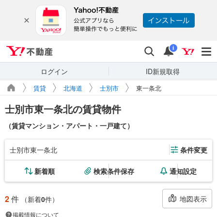
Yahoo!不動産
検索
通知
i
ログイン
ID新規取得
賃貸
北海道
士別市
東一条北
士別市東一条北の賃貸物件
（賃貸マンション・アパート・一戸建て）
士別市東一条北
条件変更
新着順
検索条件保存
通知設定
2
件
地図表示
（新着
0
件）
掲載情報について