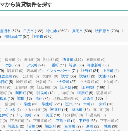
マから賃貸物件を探す
鹿沼市
(576)
日光市
(122)
小山市
(2693)
真岡市
(538)
大田原市
(798)
)
那須烏山市
(57)
下野市
(675)
)
飯田町
(0)
飯山町
(0)
池上町
(0)
石井町
(225)
石那田町
(0)
一の沢
(28)
一ノ沢町
(24)
一番町
(11)
今泉
(65)
今泉新町
(38)
79)
岩原町
(0)
岩本町
(0)
インターパーク
(71)
上野町
(24)
上田町
(4)
江曽島町
(96)
江野町
(0)
大網町
(0)
大曽
(65)
大塚町
(3)
大通り
(21)
春日町
(5)
金田町
(0)
叶谷町
(0)
上大曽町
(27)
上大塚町
(0)
上欠町
(0)
倉町
(0)
上籠谷町
(0)
上田原町
(0)
上戸祭
(48)
上戸祭町
(166)
沼町
(0)
川田町
(76)
川俣町
(13)
川向町
(0)
河原町
(5)
瓦谷町
(0)
松原
(10)
京町
(16)
清住
(74)
清原工業団地
(0)
清原台
(160)
)
鐺山町
(0)
駒生
(33)
駒生町
(221)
五代
(55)
幸町
(7)
栄町
(10)
)
さつき
(6)
さるやま町
(0)
三番町
(14)
材木町
(34)
篠井町
(0)
金井町
(1)
下川俣町
(28)
下河原
(10)
下河原町
(0)
下桑島町
(0)
町
(0)
下反町町
(0)
下田原町
(0)
下砥上町
(1)
下戸祭
(65)
下平出町
(0)
(0)
松風台
(2)
昭和
(39)
白沢町
(8)
新富町
(29)
新町
(22)
城東
(38)