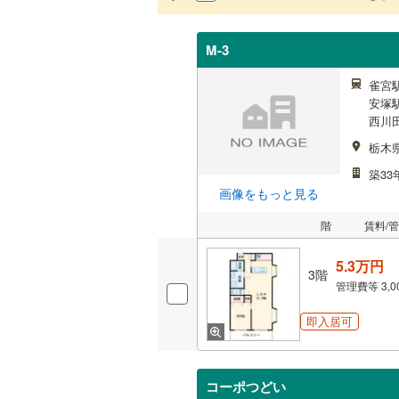
M-3
雀宮駅
安塚駅
西川田
栃木
築33
画像をもっと見る
階
賃料/
5.3万円
3階
管理費等
3,
即入居可
コーポつどい