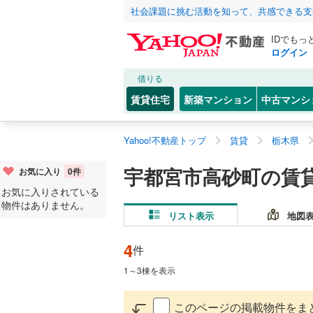
社会課題に挑む活動を知って、共感できる支
IDでもっ
ログイン
借りる
賃貸住宅
新築マンション
中古マンシ
Yahoo!不動産トップ
賃貸
栃木県
宇都宮市高砂町の賃
お気に入り
0
件
お気に入りされている
物件はありません。
リスト表示
地図
4
件
1
～
3
棟を表示
このページの掲載物件をま