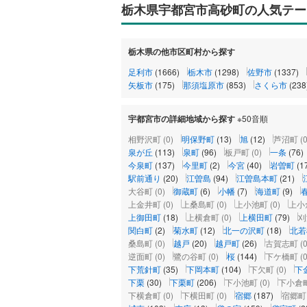
栃木県宇都宮市高砂町の人気テー
栃木県の他市区町村から探す
足利市
(1666)
栃木市
(1298)
佐野市
(1337)
矢板市
(175)
那須塩原市
(853)
さくら市
(238
宇都宮市の詳細地域から探す
※50音順
相野沢町
(0)
明保野町
(13)
旭
(12)
芦沼町
(0
泉が丘
(113)
泉町
(96)
板戸町
(0)
一条
(76)
今泉町
(137)
今里町
(2)
今宮
(40)
岩曽町
(1
駅前通り
(20)
江曽島
(94)
江曽島本町
(21)
大谷町
(0)
御蔵町
(6)
小幡
(7)
海道町
(9)
上金井町
(0)
上桑島町
(0)
上小池町
(0)
上小
上御田町
(18)
上横倉町
(0)
上横田町
(79)
刈
関白町
(2)
菊水町
(12)
北一の沢町
(18)
北若
桑島町
(0)
越戸
(20)
越戸町
(26)
古賀志町
(0
逆面町
(0)
鷺の谷町
(0)
桜
(144)
下ケ橋町
(0
下荒針町
(35)
下岡本町
(104)
下欠町
(0)
下
下栗
(30)
下栗町
(206)
下小池町
(0)
下小倉
下横倉町
(0)
下横田町
(0)
宿郷
(187)
宿郷町