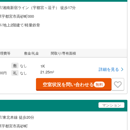
駅/湘南新宿ライン（宇都宮～逗子） 徒歩17分
県宇都宮市高砂町000
年/地上2階建て/軽量鉄骨
管理費等
敷金/礼金
間取り/専有面積
敷
なし
1K
詳細を見る
21.25m
礼
2
000円
なし
空室状況を問い合わせる
無料
マンション
/東北本線 徒歩20分
県宇都宮市高砂町