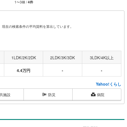
1
〜
3
棟 /
4
件
から、現在の検索条件の平均賃料を算出しています。
1LDK/2K/2DK
2LDK/3K/3DK
3LDK/4K以上
4.4万円
-
-
Yahoo!くらし
共施設
防災
病院