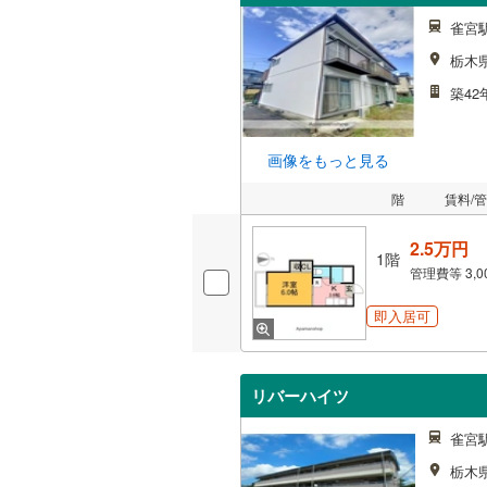
雀宮
栃木
築42
画像をもっと見る
階
賃料/
2.5万円
1階
管理費等
3,
即入居可
リバーハイツ
雀宮駅
栃木