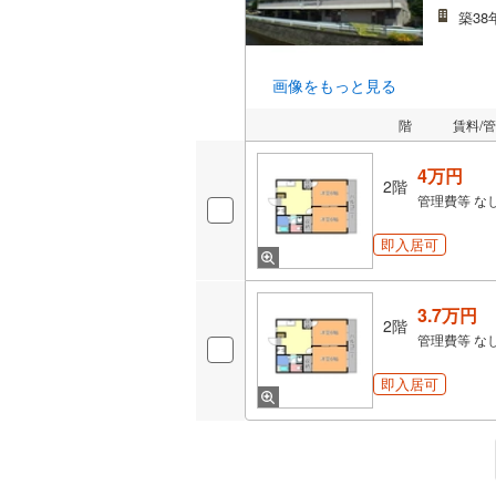
築38
画像をもっと見る
階
賃料/
4万円
2階
管理費等
な
即入居可
3.7万円
2階
管理費等
な
即入居可