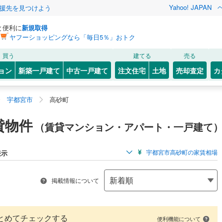
Yahoo! JAPAN
援先を見つけよう
と便利に
新規取得
ヤフーショッピングなら「毎日5％」おトク
買う
建てる
売る
ョン
新築一戸建て
中古一戸建て
注文住宅
土地
売却査定
カ
宇都宮市
高砂町
貸物件
（賃貸マンション・アパート・一戸建て
宇都宮市高砂町の家賃相場
表示
掲載情報について
とめてチェックする
便利機能について