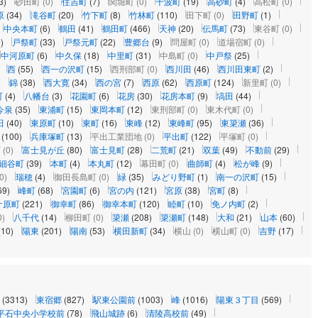
3)
砂田町
(0)
住吉町
(7)
関堀町
(0)
千波町
(19)
高砂町
(4)
高松町
(0)
原
(34)
滝谷町
(20)
竹下町
(8)
竹林町
(110)
田下町
(0)
田野町
(1)
中央本町
(6)
鶴田
(41)
鶴田町
(466)
天神
(20)
伝馬町
(73)
東谷町
(0)
)
戸祭町
(33)
戸祭元町
(22)
豊郷台
(9)
問屋町
(0)
道場宿町
(0)
中河原町
(6)
中久保
(18)
中里町
(31)
中島町
(0)
中戸祭
(25)
西
(55)
西一の沢町
(15)
西刑部町
(0)
西川田
(46)
西川田東町
(2)
)
錦
(38)
西大寛
(34)
西の宮
(7)
西原
(62)
西原町
(124)
新里町
(0)
町
(4)
八幡台
(3)
花園町
(6)
花房
(30)
花房本町
(9)
塙田
(44)
今泉
(35)
東浦町
(15)
東岡本町
(12)
東刑部町
(0)
東木代町
(0)
田
(40)
東原町
(10)
東町
(16)
東峰
(12)
東峰町
(95)
東簗瀬
(36)
(100)
兵庫塚町
(13)
平出工業団地
(0)
平出町
(122)
平塚町
(0)
町
(0)
富士見が丘
(80)
富士見町
(28)
二荒町
(21)
双葉
(49)
不動前
(29)
細谷町
(39)
本町
(4)
本丸町
(12)
幕田町
(0)
曲師町
(4)
松が峰
(9)
0)
瑞穂
(4)
御田長島町
(0)
緑
(35)
みどり野町
(1)
南一の沢町
(15)
69)
峰町
(68)
宮園町
(6)
宮の内
(121)
宮原
(38)
宮町
(8)
ケ原町
(221)
御幸町
(86)
御幸本町
(120)
睦町
(10)
免ノ内町
(2)
0)
八千代
(14)
柳田町
(0)
簗瀬
(208)
簗瀬町
(148)
大和
(21)
山本
(60)
(10)
陽東
(201)
陽南
(53)
横田新町
(34)
横山
(0)
横山町
(0)
吉野
(17)
(3313)
東宿郷
(827)
駅東公園前
(1003)
峰
(1016)
陽東３丁目
(569)
平石中央小学校前
(78)
飛山城跡
(6)
清陵高校前
(49)