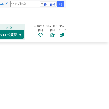
ヘルプ
持田香織
検索
お気に入り
最近見た
マイ
知る
物件
物件
ページ
タログ/質問
）