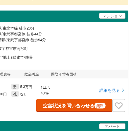
マンション
/東北本線 徒歩20分
/東武宇都宮線 徒歩44分
駅/東武宇都宮線 徒歩54分
県宇都宮市高砂町
年/地上3階建て/鉄骨
管理費等
敷金/礼金
間取り/専有面積
敷
5.3万円
1LDK
詳細を見る
40m
礼
2
000円
なし
空室状況を問い合わせる
無料
アパート