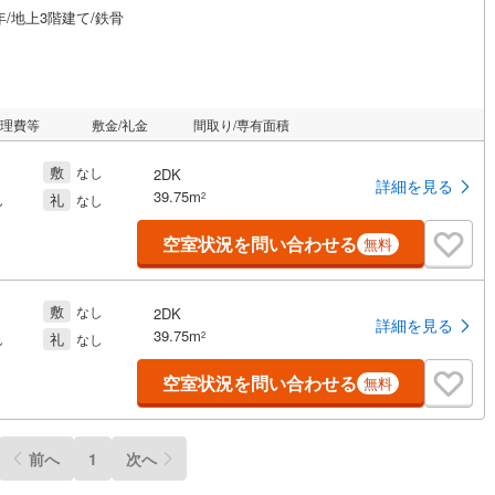
年/地上3階建て/鉄骨
管理費等
敷金/礼金
間取り/専有面積
敷
なし
2DK
詳細を見る
39.75m
礼
2
し
なし
空室状況を問い合わせる
無料
敷
なし
2DK
詳細を見る
39.75m
礼
2
し
なし
空室状況を問い合わせる
無料
前へ
1
次へ