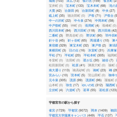
城南
(103)
末広
(13)
雀の宮
(159)
雀宮町
(2
宝井町
(0)
宝木町
(133)
宝木本町
(68)
滝の
大寛
(42)
台新田
(4)
台新田町
(8)
中央
(27)
砥上町
(35)
徳次郎町
(0)
戸祭
(71)
戸祭台
(5
中一の沢町
(22)
中今泉
(274)
中岡本町
(58)
中戸祭町
(55)
仲町
(0)
長岡町
(4)
長峰町
(0)
西川田本町
(84)
西川田町
(118)
西川田南
(42
二番町
(3)
野高谷町
(0)
野沢町
(90)
羽牛田
針ケ谷
(45)
針ヶ谷町
(65)
馬場通り
(10)
東
東宿郷
(329)
東宝木町
(32)
東戸祭
(2)
東塙
東横田町
(3)
日の出
(16)
氷室町
(31)
兵庫塚
平松
(71)
平松町
(20)
平松本町
(305)
福岡
冬室町
(0)
古田町
(0)
星が丘
(30)
細谷
(7)
松田新田町
(0)
松原
(41)
満美穴町
(0)
操町
(
南大通り
(113)
南高砂町
(0)
南町
(23)
峰
(2
宮みらい
(10)
宮本町
(5)
宮山田町
(0)
御幸
元今泉
(305)
茂原
(99)
茂原町
(96)
屋板町
(
山本町
(0)
弥生
(17)
ゆいの杜
(312)
陽西町
立伏町
(4)
六道町
(7)
若草
(55)
若松原
(123)
宇都宮市の駅から探す
雀宮
(1729)
宇都宮
(9072)
岡本
(1409)
鶴田
宇都宮大学陽東キャンパス
(449)
平石
(137)