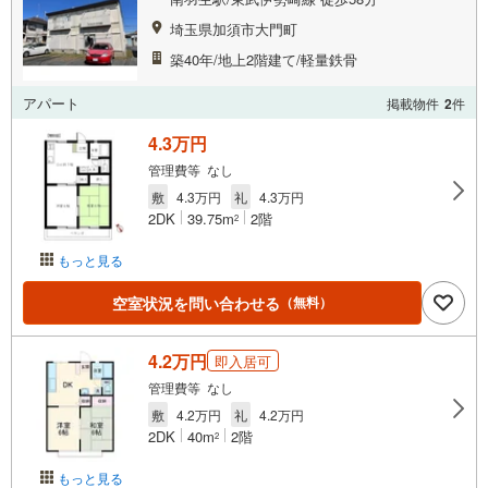
埼玉県加須市大門町
築40年/地上2階建て/軽量鉄骨
アパート
掲載物件
2
件
4.3万円
管理費等 なし
敷
4.3万円
礼
4.3万円
2DK
39.75m
2階
2
もっと見る
空室状況を問い合わせる
（無料）
4.2万円
即入居可
管理費等 なし
敷
4.2万円
礼
4.2万円
2DK
40m
2階
2
もっと見る