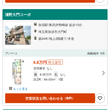
淺野大門コーポ
加須駅/東武伊勢崎線 徒歩13分
埼玉県加須市大門町
築24年/地上2階建て/木造
アパート
掲載物件
1
件
6.8万円
即入居可
管理費等 なし
敷
8.36万円
礼
なし
2LDK
64.03m
1階
2
もっと見る
空室状況を問い合わせる
（無料）