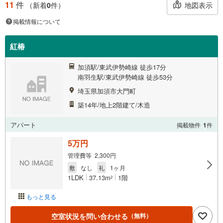
11
件
地図表示
（新着
0
件）
掲載情報について
紅椿
加須駅/東武伊勢崎線 徒歩17分
南羽生駅/東武伊勢崎線 徒歩53分
埼玉県加須市大門町
築14年/地上2階建て/木造
アパート
掲載物件
1
件
5万円
管理費等 2,300円
敷
なし
礼
1ヶ月
1LDK
37.13m
1階
2
もっと見る
空室状況を問い合わせる
（無料）