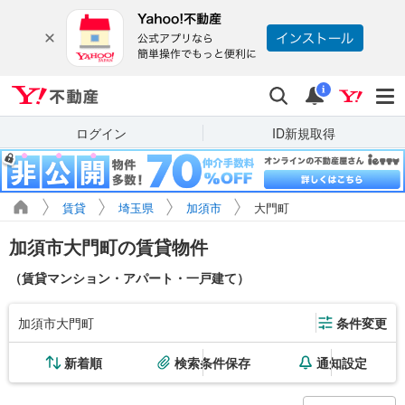
Yahoo!不動産
検索
通知
i
ログイン
ID新規取得
賃貸
埼玉県
加須市
大門町
加須市大門町の賃貸物件
（賃貸マンション・アパート・一戸建て）
加須市大門町
条件変更
新着順
検索条件保存
通知設定