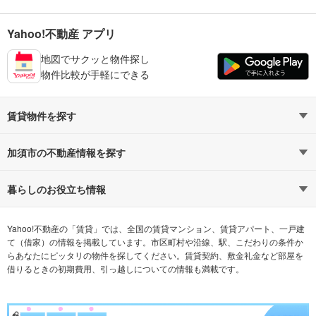
Yahoo!不動産 アプリ
地図でサクッと物件探し
物件比較が手軽にできる
賃貸物件を探す
路線・駅から探す
地域から探す
加須市の不動産情報を探す
通勤時間から探す
不動産・住宅
家賃相場から探す
賃貸住宅
暮らしのお役立ち情報
不動産会社から探す
新築マンション
マンションカタログ
希望の条件から探す
中古マンション
教えて！住まいの先生
Yahoo!不動産の「賃貸」では、全国の賃貸マンション、賃貸アパート、一戸建
て（借家）の情報を掲載しています。市区町村や沿線、駅、こだわりの条件か
らあなたにピッタリの物件を探してください。賃貸契約、敷金礼金など部屋を
テーマから探す
新築一戸建て
ランキングから探す
中古一戸建て
借りるときの初期費用、引っ越しについての情報も満載です。
注文住宅
土地