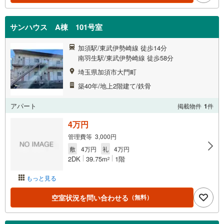
サンハウス A棟 101号室
加須駅/東武伊勢崎線 徒歩14分
南羽生駅/東武伊勢崎線 徒歩58分
埼玉県加須市大門町
築40年/地上2階建て/鉄骨
アパート
掲載物件
1
件
4万円
管理費等 3,000円
敷
4万円
礼
4万円
2DK
39.75m
1階
2
もっと見る
空室状況を問い合わせる
（無料）