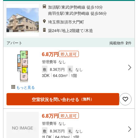
加須駅/東武伊勢崎線 徒歩10分
南羽生駅/東武伊勢崎線 徒歩56分
埼玉県加須市大門町
築24年/地上2階建て/木造
アパート
掲載物件
2
件
6.8万円
即入居可
管理費等 なし
敷
8.36万円
礼
なし
3DK
64.03m
1階
2
もっと見る
空室状況を問い合わせる
（無料）
6.8万円
即入居可
管理費等 なし
敷
8.36万円
礼
なし
2LDK
64.03m
1階
2