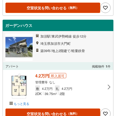
空室状況を問い合わせる
（無料）
ガーデンハウス
加須駅/東武伊勢崎線 徒歩12分
埼玉県加須市大門町
築39年/地上2階建て/軽量鉄骨
アパート
掲載物件
1
件
4.2万円
即入居可
管理費等 なし
敷
4.2万円
礼
4.2万円
2DK
39.75m
2階
2
もっと見る
空室状況を問い合わせる
（無料）