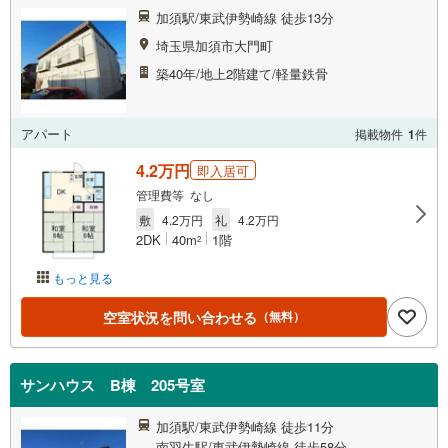
加須駅/東武伊勢崎線 徒歩13分
埼玉県加須市大門町
築40年/地上2階建て/軽量鉄骨
アパート
掲載物件
1
件
4.2万円
即入居可
管理費等 なし
敷
4.2万円
礼
4.2万円
2DK
40m
1階
2
もっと見る
空室状況を問い合わせる
（無料）
サンハウス B棟 205号室
加須駅/東武伊勢崎線 徒歩11分
南羽生駅/東武伊勢崎線 徒歩58分