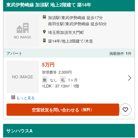
東武伊勢崎線 加須駅 地上2階建て 築14年
加須駅/東武伊勢崎線 徒歩17分
南羽生駅/東武伊勢崎線 徒歩53分
埼玉県加須市大門町
築14年/地上2階建て/木造
アパート
掲載物件
1
件
5万円
管理費等 2,300円
敷
なし
礼
1ヶ月
1LDK
37.13m
1階
2
もっと見る
空室状況を問い合わせる
（無料）
サンハウスA