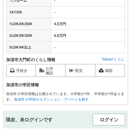
ワンルーム
-
1K/1DK
-
1LDK/2K/2DK
4.5万円
2LDK/3K/3DK
6.8万円
3LDK/4K以上
-
Yahoo!くらし
加須市大門町のくらし情報
公共
手続き
防災
病院
施設
加須市の学区情報
加須市 の学区情報は公開されています。小学校が1件、 中学校が1件ありま
す。
加須市 の学区からマンション・アパートを探す
現在、未ログインです
ログイン