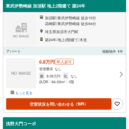
東武伊勢崎線 加須駅 地上2階建て 築24年
加須駅/東武伊勢崎線 徒歩10分
花崎駅/東武伊勢崎線 徒歩64分
埼玉県加須市大門町
築24年/地上2階建て/木造
アパート
掲載物件
1
件
6.8万円
即入居可
管理費等 なし
敷
8.36万円
礼
なし
2LDK
64.03m
1階
2
もっと見る
空室状況を問い合わせる
（無料）
浅野大門コーポ