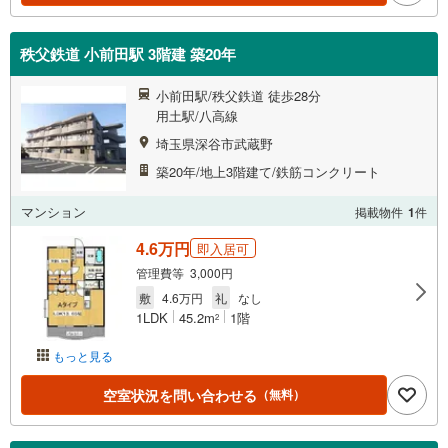
秩父鉄道 小前田駅 3階建 築20年
小前田駅/秩父鉄道 徒歩28分
用土駅/八高線
埼玉県深谷市武蔵野
築20年/地上3階建て/鉄筋コンクリート
マンション
掲載物件
1
件
4.6万円
即入居可
管理費等 3,000円
敷
4.6万円
礼
なし
1LDK
45.2m
1階
2
もっと見る
空室状況を問い合わせる
（無料）