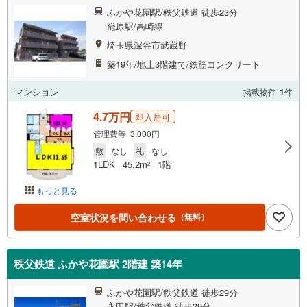
ふかや花園駅/秩父鉄道 徒歩23分
籠原駅/高崎線
埼玉県深谷市武蔵野
築19年/地上3階建て/鉄筋コンクリート
マンション
掲載物件
1
件
4.7万円
即入居可
管理費等 3,000円
敷
なし
礼
なし
1LDK
45.2m
1階
2
もっと見る
空室状況を問い合わせる
（無料）
秩父鉄道 ふかや花園駅 2階建 築14年
ふかや花園駅/秩父鉄道 徒歩29分
永田駅/秩父鉄道 徒歩39分