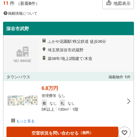
11
件
地図表示
（新着
0
件）
掲載情報について
深谷市武野
ふかや花園駅/秩父鉄道 徒歩36分
埼玉県深谷市武蔵野
築38年/地上2階建て/木造
タウンハウス
掲載物件
1
件
6.8万円
管理費等 なし
敷
なし
礼
なし
5K以上
130m
1階
2
もっと見る
空室状況を問い合わせる
（無料）