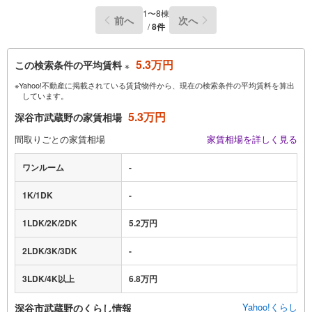
1〜8棟
前へ
次へ
/
8件
5.3万円
この検索条件の平均賃料
※
※Yahoo!不動産に掲載されている賃貸物件から、現在の検索条件の平均賃料を算出
しています。
5.3万円
深谷市武蔵野の家賃相場
間取りごとの家賃相場
家賃相場を詳しく見る
ワンルーム
-
1K/1DK
-
1LDK/2K/2DK
5.2万円
2LDK/3K/3DK
-
3LDK/4K以上
6.8万円
Yahoo!くらし
深谷市武蔵野のくらし情報