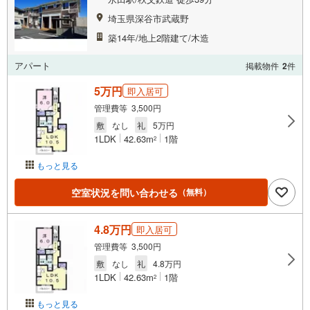
埼玉県深谷市武蔵野
築14年/地上2階建て/木造
アパート
掲載物件
2
件
5万円
即入居可
管理費等 3,500円
敷
なし
礼
5万円
1LDK
42.63m
1階
2
もっと見る
空室状況を問い合わせる
（無料）
4.8万円
即入居可
管理費等 3,500円
敷
なし
礼
4.8万円
1LDK
42.63m
1階
2
もっと見る