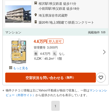
桜沢駅/秩父鉄道 徒歩11分
小前田駅/秩父鉄道 徒歩18分
埼玉県深谷市武蔵野
築20年/地上3階建て/鉄筋コンクリート
マンション
掲載物件
1
件
4.6万円
即入居可
管理費等 3,000円
敷
4.6万円
礼
なし
1LDK
45.2m
1階
2
もっと見る
空室状況を問い合わせる
（無料）
物件クチコミ情報は主にYahoo!不動産が独自で収集し、一部は
マンションレ
ビュー（外部サイト）
から提供されたものを表示しています。
1