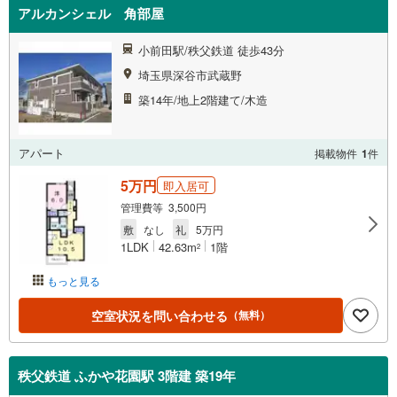
アルカンシェル 角部屋
小前田駅/秩父鉄道 徒歩43分
埼玉県深谷市武蔵野
築14年/地上2階建て/木造
アパート
掲載物件
1
件
5万円
即入居可
管理費等 3,500円
敷
なし
礼
5万円
1LDK
42.63m
1階
2
もっと見る
空室状況を問い合わせる
（無料）
秩父鉄道 ふかや花園駅 3階建 築19年