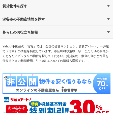
賃貸物件を探す
路線・駅から探す
地域から探す
深谷市の不動産情報を探す
通勤時間から探す
不動産・住宅
家賃相場から探す
賃貸住宅
暮らしのお役立ち情報
不動産会社から探す
新築マンション
マンションカタログ
希望の条件から探す
中古マンション
教えて！住まいの先生
Yahoo!不動産の「賃貸」では、全国の賃貸マンション、賃貸アパート、一戸建
て（借家）の情報を掲載しています。市区町村や沿線、駅、こだわりの条件か
らあなたにピッタリの物件を探してください。賃貸契約、敷金礼金など部屋を
テーマから探す
新築一戸建て
ランキングから探す
中古一戸建て
借りるときの初期費用、引っ越しについての情報も満載です。
注文住宅
土地
売却査定