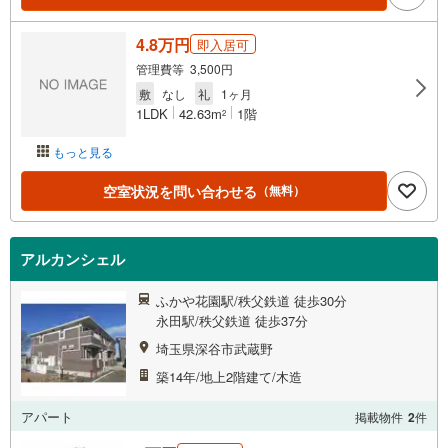
4.8万円
即入居可
管理費等 3,500円
敷
なし
礼
1ヶ月
1LDK
42.63m
1階
2
もっと見る
空室状況を問い合わせる
（無料）
アルカンシェル
ふかや花園駅/秩父鉄道 徒歩30分
永田駅/秩父鉄道 徒歩37分
埼玉県深谷市武蔵野
築14年/地上2階建て/木造
アパート
掲載物件
2
件