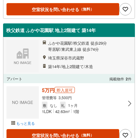
空室状況を問い合わせる
（無料）
秩父鉄道 ふかや花園駅 地上2階建て 築14年
ふかや花園駅/秩父鉄道 徒歩29分
寄居駅/東武東上線 徒歩74分
埼玉県深谷市武蔵野
築14年/地上2階建て/木造
アパート
掲載物件
2
件
5万円
即入居可
管理費等 3,500円
敷
なし
礼
1ヶ月
1LDK
42.63m
1階
2
もっと見る
空室状況を問い合わせる
（無料）